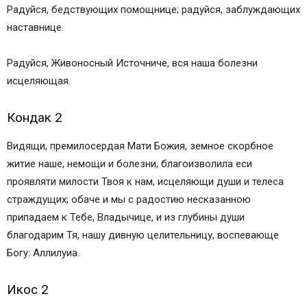
Радуйся, бедствующих помощнице; радуйся, заблуждающих
наставнице.
Радуйся, Живоносный Источниче, вся наша болезни
исцеляющая.
Кондак 2
Видящи, премилосердая Мати Божия, земное скорбное
житие наше, немощи и болезни, благоизволила еси
проявляти милости Твоя к нам, исцеляющи души и телеса
страждущих; обаче и мы с радостию несказанною
припадаем к Тебе, Владычице, и из глубины души
благодарим Тя, нашу дивную целительницу, воспевающе
Богу: Аллилуиа.
Икос 2