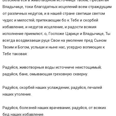
Возсияла еси в животворном источнице Твоем, Пресвятая
Владычице, токи благодатных исцелений всем страждущим
от различных недугов, и в нашей стране светиши светом
чудес и милостей; притекающии бо к Тебе и скорбей
избавление, и недугов исцеление, и радости всякия
исполнение приемлют; о, Госпоже Царице и Владычице, Ты
всегда воздвизаеши руце Свои на умоление пред Сыном
Твоим и Богом, услыши и ныне нас, усердно вопиющих к
Тебе таковая:
Радуйся, животворныя воды источниче неистощимый;
радуйся, бане, омывающая греховную скверну.
Радуйся, скорбей наших услаждение; радуйся, печалей
наших утоление.
Радуйся, болезней наших врачевание; радуйся, от всяких
бед наших избавление.