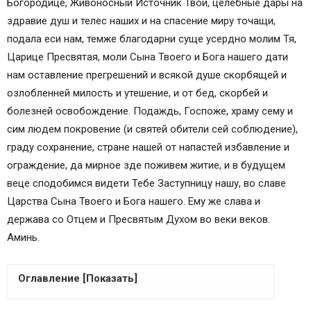
Богородице, Живоносный Источник Твой, целебные дары на
здравие душ и телес наших и на спасение миру точащи,
подала еси нам, темже благодарни суще усердно молим Тя,
Царице Пресвятая, моли Сына Твоего и Бога нашего дати
нам оставление прегрешений и всякой душе скорбящей и
озлобленней милость и утешение, и от бед, скорбей и
болезней освобождение. Подаждь, Госпоже, храму сему и
сим людем покровение (и святей обители сей соблюдение),
граду сохранение, стране нашей от напастей избавление и
ограждение, да мирное зде поживем житие, и в будущем
веце сподобимся видети Тебе Заступницу нашу, во славе
Царства Сына Твоего и Бога нашего. Ему же слава и
держава со Отцем и Пресвятым Духом во веки веков.
Аминь.
Оглавление [Показать]