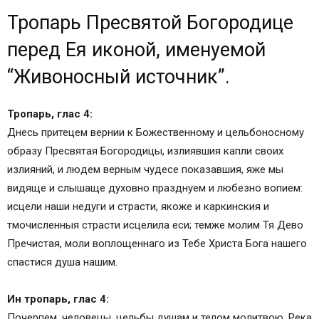
Тропарь Пресвятой Богородице перед Ея
Тропарь Пресвятой Богородице
иконой, именуемой “Живоносный источник”.
Значение иконы и в чем она помогает
перед Ея иконой, именуемой
В чем помогает икона Живоносный Источник
“Живоносный источник”.
Какое чудо сотворила божественная святыня
Празднование иконы Живоносный Источник
Тропарь, глас 4:
В каких храмах находится икона Богородицы
Днесь притецем вернии к Божественному и цельбоносному
Живоносный Источник
образу Пресвятая Богородицы, излиявшия капли своих
О чем молятся иконе Живоносный Источник
излияний, и людем верным чудесе показавшия, яже мы
Молитва Живоносному Источнику
видяще и слышаще духовно празднуем и любезно вопием:
Кондак 1
исцели наши недуги и страсти, якоже и каркинския и
Икос 1
тмочисленныя страсти исцелила еси; темже молим Тя Дево
Кондак 2
Пречистая, моли воплощеннаго из Тебе Христа Бога нашего
Икос 2
спастися душа нашим.
Кондак 3
Икос 3
Ин тропарь, глас 4:
Кондак 4
Почерпем, человецы, цельбы душам и телом молитвою, Река
Икос 4