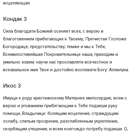
исцеляющая.
Кондак 3
Сила благодати Божией осеняет всех, с верою и
благоговением прибегающих к Твоему, Пречистая Госпоже
Богородице, предстательству; темже и мы к Тебе,
Всемилостивейшая Покровительнице наша, приходим и
умильно зовем: научи нас прославляти всечестное и
всехвальное имя Твое и достойно воспевати Богу: Аллилуиа.
Икос 3
Имущи к роду христианскому Матернее милосердие, всем с
верою и упованием прибегающим к Тебе подаеши руку
помощи, Владычице: болящим исцеление, страждущим
ослабу, слепым прозрение, разслабленным укрепление,
скорбящим утешение, и всем коегождо потребу подаеши. О,