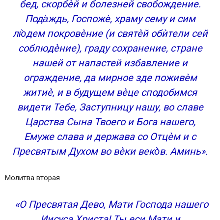
бед, скорбѐй и болезней свобождение.
Пода̀ждь, Госпожѐ, храму сему и сим
лю̀дем покровѐние (и святѐй обѝтели сей
соблюдѐние), граду сохранение, стране
нашей от напастей избавление и
ограждение, да мирное зде поживѐм
житиѐ, и в будущем вѐце сподобимся
видети Тебе, Заступницу нашу, во славе
Царства Сына Твоего и Бога нашего,
Емуже слава и держава со Отцѐм и с
Пресвятым Духом во вѐки веко̀в. Аминь».
Молитва вторая
«О Пресвятая Дево, Мати Господа нашего
Иисуса Христа! Ты еси Мати и