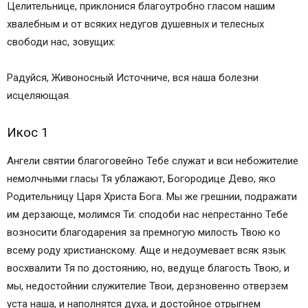
Целительнице, приклонися благоутробно гласом нашим
хвалебным и от всяких недугов душевных и телесных
свободи нас, зовущих:
Радуйся, Живоносный Источниче, вся наша болезни
исцеляющая.
Икос 1
Ангели святии благоговейно Тебе служат и вси небожителие
немолчными гласы Тя ублажают, Богородице Дево, яко
Родительницу Царя Христа Бога. Мы же грешнии, подражати
им дерзающе, молимся Ти: сподоби нас непрестанно Тебе
возносити благодарения за премногую милость Твою ко
всему роду христианскому. Аще и недоумевает всяк язык
восхвалити Тя по достоянию, но, ведуще благость Твою, и
мы, недостойнии служителие Твои, дерзновенно отверзем
уста наша, и наполнятся духа, и достойное отрыгнем