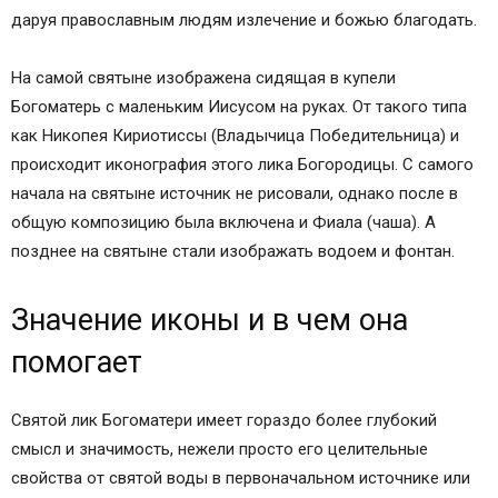
даруя православным людям излечение и божью благодать.
Молитва
Ведьмочка.net
На самой святыне изображена сидящая в купели
Икона Божией Матери «Живоносный Источник»
Богоматерь с маленьким Иисусом на руках. От такого типа
Молитва иконе Богородицы «Живоносный
как Никопея Кириотиссы (Владычица Победительница) и
Источник»
происходит иконография этого лика Богородицы. С самого
Икона Божией Матери «Живоносный источник»:
начала на святыне источник не рисовали, однако после в
в чем помогает. Храм иконы Божией Матери
общую композицию была включена и Фиала (чаша). А
«Живоносный источник»
позднее на святыне стали изображать водоем и фонтан.
Чудо, явленное в священной роще
Храмы ― дары благодарных императоров
Падение Византии и разрушение храмов
Значение иконы и в чем она
Почитание святых икон на Руси
помогает
Образ Богородицы в Саровской пустыни
Образ, укрепляющий в борьбе со скорбями
Святой лик Богоматери имеет гораздо более глубокий
Празднования в честь святой иконы
смысл и значимость, нежели просто его целительные
Особенности иконографии образа Богородицы
свойства от святой воды в первоначальном источнике или
Распространение святого образа на Руси и на