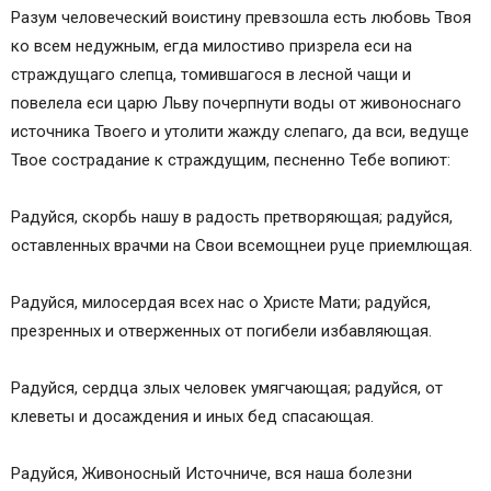
Разум человеческий воистину превзошла есть любовь Твоя
ко всем недужным, егда милостиво призрела еси на
страждущаго слепца, томившагося в лесной чащи и
повелела еси царю Льву почерпнути воды от живоноснаго
источника Твоего и утолити жажду слепаго, да вси, ведуще
Твое сострадание к страждущим, песненно Тебе вопиют:
Радуйся, скорбь нашу в радость претворяющая; радуйся,
оставленных врачми на Свои всемощнеи руце приемлющая.
Радуйся, милосердая всех нас о Христе Мати; радуйся,
презренных и отверженных от погибели избавляющая.
Радуйся, сердца злых человек умягчающая; радуйся, от
клеветы и досаждения и иных бед спасающая.
Радуйся, Живоносный Источниче, вся наша болезни