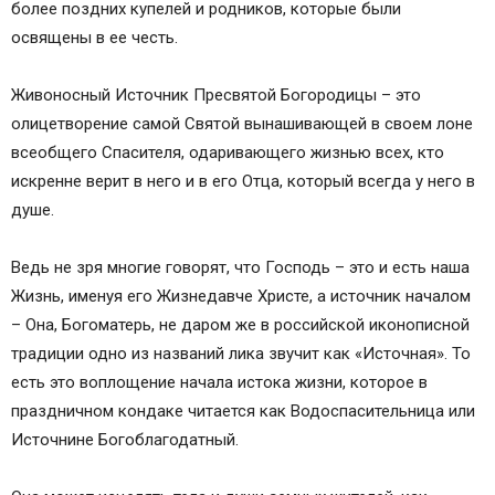
более поздних купелей и родников, которые были
Афоне
освящены в ее честь.
Помощь, изливаемая через этот образ
Источник жизни и истины
Живоносный Источник Пресвятой Богородицы – это
Православные иконы и молитвы
олицетворение самой Святой вынашивающей в своем лоне
Информационный сайт про иконы, молитвы,
всеобщего Спасителя, одаривающего жизнью всех, кто
православные традиции.
искренне верит в него и в его Отца, который всегда у него в
Икона Живоносный Источник в чем помогает
душе.
Значение иконы и в чем она помогает
В чем помогает икона Живоносный Источник
Ведь не зря многие говорят, что Господь – это и есть наша
Какое чудо сотворила божественная святыня
Жизнь, именуя его Жизнедавче Христе, а источник началом
Празднование иконы Живоносный Источник
– Она, Богоматерь, не даром же в российской иконописной
В каких храмах находится икона Богородицы
традиции одно из названий лика звучит как «Источная». То
Живоносный Источник
есть это воплощение начала истока жизни, которое в
О чем молятся иконе Живоносный Источник
праздничном кондаке читается как Водоспасительница или
Молитва Живоносному Источнику
Источнине Богоблагодатный.