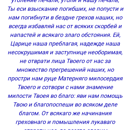
утоление печали, утоли и нашу печаль;
Ты еси взыскание погибших, не попусти и
нам погибнути в бездне грехов наших, но
всегда избавляй нас от всяких скорбей и
напастей и всякаго злаго обстояния. Ей,
Царице наша преблагая, надежде наша
несокрушимая и заступнице необоримая,
не отврати лица Твоего от нас за
множество прегрешений наших, но
простри нам руце Матерняго милосердия
Твоего и сотвори с нами знамение
милости Твоея во благо: яви нам помощь
Твою и благопоспеши во всяком деле
благом. От всякаго же начинания
греховнаго и помышления лукаваго