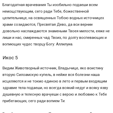
Благодатная врачевания Ты изобильно подаеши всем
немощствующим, сего ради Тебе, божественной
целительнице, на освященных Тобою водных источницех
храми созидаются, Пресвятая Дево, да вси вернии
довольно наслаждаются знаменьми Твоея милости, еяже не
лиши и нас, смиренных чад Твоих, по долгу воспевающих и
вопиющих чудес творцу Богу: Аллилуиа.
Икос 5
Видим Животворный источник, Владычице, яко воистину
вторую Силоамскую купель, в нейже вся болезни наша
исцеляются и не токмо единою в лето и первым входящим
здравие тела подаеши, но всегда всякий недуг и всяку язву
душевную и телесную врачуеши с верою и любовию к Тебе
прибегающих, сего ради вопием Ти: