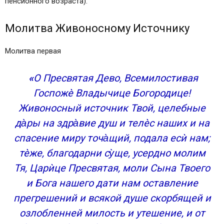
пенсионного возраста).
Молитва Живоносному Источнику
Молитва первая
«
О Пресвятая Дево, Всемилостивая
Госпожѐ Владычице Богородице!
Живоносный источник Твой, целебные
да̀ры на здра̀вие душ и телѐс наших и на
спасение миру точа̀щий, подала есѝ нам;
тѐже, благодарни су̀ще, усердно молим
Тя, Царѝце Пресвятая, моли Сына Твоего
и Бога нашего дати нам оставление
прегрешений и всякой душе скорбящей и
озлобленней милость и утешение, и от