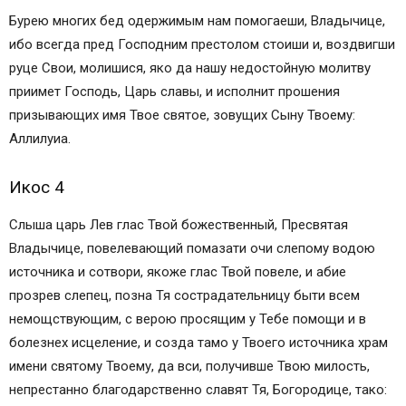
Бурею многих бед одержимым нам помогаеши, Владычице,
ибо всегда пред Господним престолом стоиши и, воздвигши
руце Свои, молишися, яко да нашу недостойную молитву
приимет Господь, Царь славы, и исполнит прошения
призывающих имя Твое святое, зовущих Сыну Твоему:
Аллилуиа.
Икос 4
Слыша царь Лев глас Твой божественный, Пресвятая
Владычице, повелевающий помазати очи слепому водою
источника и сотвори, якоже глас Твой повеле, и абие
прозрев слепец, позна Тя сострадательницу быти всем
немощствующим, с верою просящим у Тебе помощи и в
болезнех исцеление, и созда тамо у Твоего источника храм
имени святому Твоему, да вси, получивше Твою милость,
непрестанно благодарственно славят Тя, Богородице, тако: