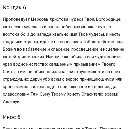
Кондак 6
Проповедует Церковь Христова чудеса Твоя, Богородице,
яко песка морскаго и звезд небесных множае суть; от
востока бо и до запада хвально имя Твое чудесы, и несть
града или страны, идеже не совершися Тобою действо силы
Божия во избавление и спасение, просвещение и исцеление
людей христианских. Наипаче же обыкла еси чудотворити
чрез водное естество; священным призыванием Твоего
Святаго имене обильно изливаеши струю милости на всех
страждущих; даруй убо всем с верою причащающимся или
кропящимся святою водою совершенное исцеление, да
славословим Тя и Сыну Твоему Христу Спасителю зовем:
Аллилуиа
Икос 6