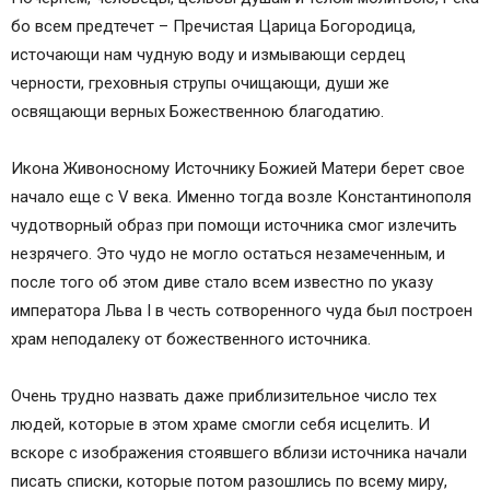
бо всем предтечет – Пречистая Царица Богородица,
Кондак 5
источающи нам чудную воду и измывающи сердец
Икос 5
черности, греховныя струпы очищающи, души же
Кондак 6
освящающи верных Божественною благодатию.
Икос 6
Кондак 7
Икона Живоносному Источнику Божией Матери берет свое
Икос 7
начало еще с V века. Именно тогда возле Константинополя
Кондак 8
чудотворный образ при помощи источника смог излечить
Икос 8
незрячего. Это чудо не могло остаться незамеченным, и
Кондак 9
после того об этом диве стало всем известно по указу
Икос 9
императора Льва I в честь сотворенного чуда был построен
Кондак 10
храм неподалеку от божественного источника.
Икос 10
Кондак 11
Очень трудно назвать даже приблизительное число тех
Икос 11
людей, которые в этом храме смогли себя исцелить. И
Кондак 12
вскоре с изображения стоявшего вблизи источника начали
Икос 12
писать списки, которые потом разошлись по всему миру,
Кондак 13