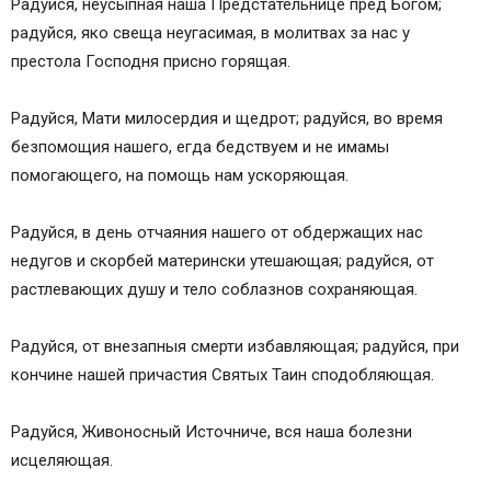
Радуйся, неусыпная наша Предстательнице пред Богом;
радуйся, яко свеща неугасимая, в молитвах за нас у
престола Господня присно горящая.
Радуйся, Мати милосердия и щедрот; радуйся, во время
безпомощия нашего, егда бедствуем и не имамы
помогающего, на помощь нам ускоряющая.
Радуйся, в день отчаяния нашего от обдержащих нас
недугов и скорбей матерински утешающая; радуйся, от
растлевающих душу и тело соблазнов сохраняющая.
Радуйся, от внезапныя смерти избавляющая; радуйся, при
кончине нашей причастия Святых Таин сподобляющая.
Радуйся, Живоносный Источниче, вся наша болезни
исцеляющая.