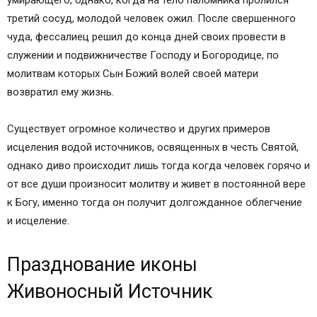
умирающего, однако, когда на тело паломника пролился
третий сосуд, молодой человек ожил. После свершенного
чуда, фессалиец решил до конца дней своих провести в
служении и подвижничестве Господу и Богородице, по
молитвам которых Сын Божий волей своей матери
возвратил ему жизнь.
Существует огромное количество и других примеров
исцеления водой источников, освященных в честь Святой,
однако диво происходит лишь тогда когда человек горячо и
от все души произносит молитву и живет в постоянной вере
к Богу, именно тогда он получит долгожданное облегчение
и исцеление.
Празднование иконы
Живоносный Источник