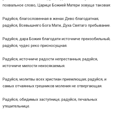
похвальное слово, Царице Божией Матери зовуще таковая:
Радуйся, благословенная в женах Дево благодатная;
радуйся, Всевышняго Бога Мати, Духа Святаго пребывание.
Радуйся, дара Божия благодати источниче преизобильный;
радуйся, чудес реко присносущная.
Радуйся, источниче радости непрестанныя; радуйся,
источниче милости неизсякаемыя.
Радуйся, молитвы всех христиан приемлющая; радуйся, и
самых отчаянных грешников моления не отвергающая.
Радуйся, обидимых заступнице; радуйся, печальных
утешительнице.