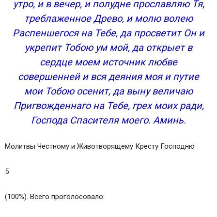
утро, и в вечер, и полудне прославляю Тя,
треблаженное Древо, и молю волею
Распеншегося на Тебе, да просветит Он и
укрепит Тобою ум мой, да открыет в
сердце моем источник любве
совершенней и вся деяния моя и путие
мои Тобою осенит, да выну величаю
Пригвожденнаго на Тебе, грех моих ради,
Господа Спасителя моего. Аминь.
Молитвы Честному и Животворящему Кресту Господню
5
(100%). Всего проголосовало: