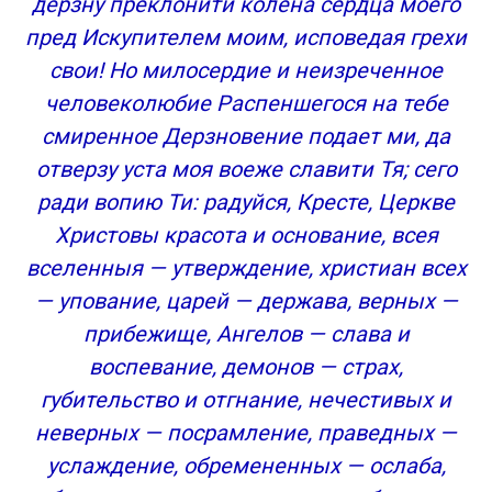
дерзну преклонити колена сердца моего
пред Искупителем моим, исповедая грехи
свои! Но милосердие и неизреченное
человеколюбие Распеншегося на тебе
смиренное Дерзновение подает ми, да
отверзу уста моя воеже славити Тя; сего
ради вопию Ти: радуйся, Кресте, Церкве
Христовы красота и основание, всея
вселенныя — утверждение, христиан всех
— упование, царей — держава, верных —
прибежище, Ангелов — слава и
воспевание, демонов — страх,
губительство и отгнание, нечестивых и
неверных — посрамление, праведных —
услаждение, обремененных — ослаба,