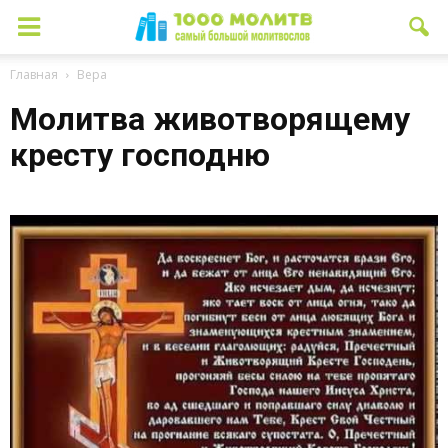
Главная
Вера
Молитва животворящему
кресту господню