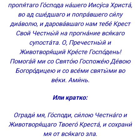
пропя́таго Го́спода на́шего Иису́са Христа́,
во ад сше́дшаго и попра́вшего си́лу
диа́волю, и дарова́вшаго нам тебе́ Крест
Свой Честны́й на прогна́ние вся́каго
супоста́та. О, Пречестны́й и
Животворя́щий Кре́сте Госпо́день!
Помога́й ми со Свято́ю Госпоже́ю Де́вою
Богоро́дицею и со все́ми святы́ми во
ве́ки. Ами́нь.
Или кратко:
Огради́ мя, Го́споди, си́лою Честна́го и
Животворя́щаго Твоего́ Креста́, и сохрани́
мя от вся́каго зла.