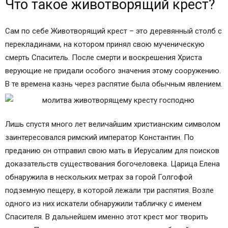
Что такое животворящий крест?
Зачем молиться Животворящему кресту
Молитвы Честному и Животворящему Кресту
Господню
Сам по себе Животворящий крест – это деревянный столб с
Слушать молитву животворящему кресту
перекладинами, на котором принял свою мученическую
Молитва первая
смерть Спаситель. После смерти и воскрешения Христа
Молитва вторая
верующие не придали особого значения этому сооружению.
Смысл молитвы Животворящему Кресту
В те времена казнь через распятие была обычным явлением.
Исторические факты
В каких случаях можно читать молитву
Как правильно молиться
Лишь спустя много лет величайшим христианским символом
Псалом 90:
заинтересовался римский император Константин. По
Молитва Святому и Животворящему Кресту
преданию он отправил свою мать в Иерусалим для поисков
Господню:
доказательств существования богочеловека. Царица Елена
Псалом 45:
обнаружила в нескольких метрах за горой Голгофой
подземную пещеру, в которой лежали три распятия. Возле
одного из них искатели обнаружили табличку с именем
Спасителя. В дальнейшем именно этот крест мог творить