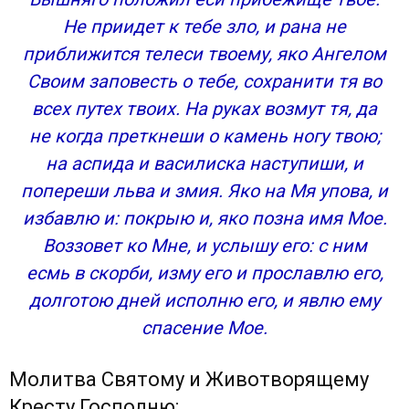
Не приидет к тебе зло, и рана не
приближится телеси твоему, яко Ангелом
Своим заповесть о тебе, сохранити тя во
всех путех твоих. На руках возмут тя, да
не когда преткнеши о камень ногу твою;
на аспида и василиска наступиши, и
попереши льва и змия. Яко на Мя упова, и
избавлю и: покрыю и, яко позна имя Мое.
Воззовет ко Мне, и услышу его: с ним
есмь в скорби, изму его и прославлю его,
долготою дней исполню его, и явлю ему
спасение Мое.
Молитва Святому и Животворящему
Кресту Господню: