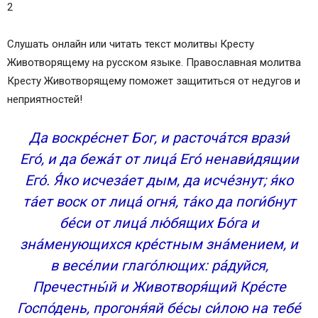
2
Слушать онлайн или читать текст молитвы Кресту
Животворящему на русском языке. Православная молитва
Кресту Животворящему поможет защититься от недугов и
неприятностей!
Да воскре́снет Бог, и расточа́тся врази́
Его́, и да бежа́т от лица́ Его́ ненави́дящии
Его́. Я́ко исчеза́ет дым, да исче́знут; я́ко
та́ет воск от лица́ огня́, та́ко да поги́бнут
бе́си от лица́ лю́бящих Бо́га и
зна́менующихся кре́стным зна́мением, и
в весе́лии глаго́лющих: ра́дуйся,
Пречестны́й и Животворя́щий Кре́сте
Госпо́день, прогоня́яй бе́сы си́лою на тебе́