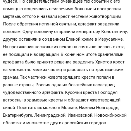
чудеса. По свидетельствам очевидцев тех событий с его
помощью исцелялись неизлечимо больные и воскресали
мертвые, оттого и назвали крест честным животворящим.
После обретения истинной святыни, артефакт разделили
пополам. Одну половину отправили императору Константину,
другую оставили в созданном Еленой храме в Иерусалиме.
На протяжении нескольких веков на святыню велась охота,
ее похищали и возвращали. В конечном итоге хранителями
артефакта было принято решение разделить Христов крест
на множество мелких частиц и разослать по христианским
храмам. Так частички животворящего креста попали в
разные страны, Россия одна из богатейших наследниц
чудодейственного артефакта. Кусочки креста Господня
встроены в храмовые кресты и обладают животворящей
силой. Посетить их можно в Москве, Нижнем Новгороде,
Екатеринбурге, Ленинградской, Ивановской, Новосибирской
областях и множестве других российских городов.