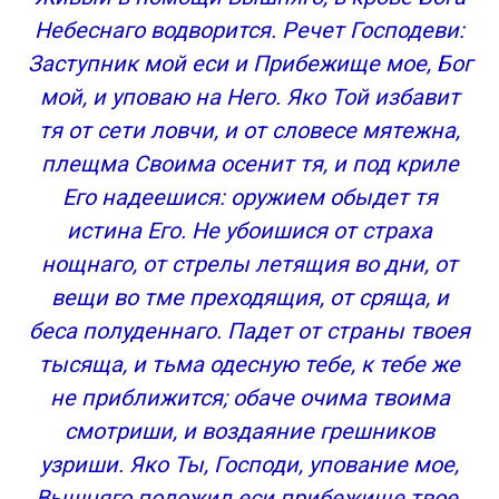
Небеснаго водворится. Речет Господеви:
Заступник мой еси и Прибежище мое, Бог
мой, и уповаю на Него. Яко Той избавит
тя от сети ловчи, и от словесе мятежна,
плещма Своима осенит тя, и под криле
Его надеешися: оружием обыдет тя
истина Его. Не убоишися от страха
нощнаго, от стрелы летящия во дни, от
вещи во тме преходящия, от сряща, и
беса полуденнаго. Падет от страны твоея
тысяща, и тьма одесную тебе, к тебе же
не приближится; обаче очима твоима
смотриши, и воздаяние грешников
узриши. Яко Ты, Господи, упование мое,
Вышняго положил еси прибежище твое.