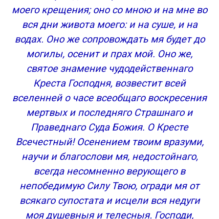
моего крещения; оно со мною и на мне во
вся дни живота моего: и на суше, и на
водах. Оно же сопровождать мя будет до
могилы, осенит и прах мой. Оно же,
святое знамение чудодейственнаго
Креста Господня, возвестит всей
вселенней о часе всеобщаго воскресения
мертвых и последняго Страшнаго и
Праведнаго Суда Божия. О Кресте
Всечестный! Осенением твоим вразуми,
научи и благослови мя, недостойнаго,
всегда несомненно верующего в
непобедимую Силу Твою, огради мя от
всякаго супостата и исцели вся недуги
моя душевныя и телесныя. Господи,