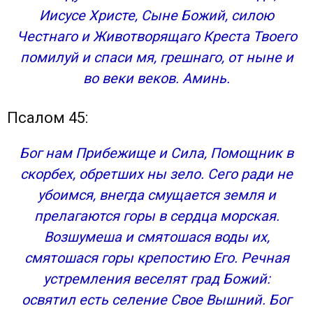
Иисусе Христе, Сыне Божий, силою
Честнаго и Животворящаго Креста Твоего
помилуй и спаси мя, грешнаго, от ныне и
во веки веков. Аминь.
Псалом 45:
Бог нам Прибежище и Сила, Помощник в
скорбех, обретших ны зело. Сего ради не
убоимся, внегда смущается земля и
прелагаются горы в сердца морская.
Возшумеша и смятошася воды их,
смятошася горы крепостию Его. Речная
устремления веселят град Божий:
освятил есть селение Свое Вышний. Бог