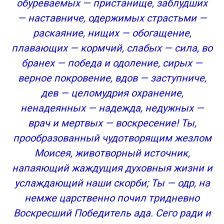
обуреваемых — пристанище, заблудших
— наставниче, одержимых страстьми —
раскаяние, нищих — обогащение,
плавающих — кормчий, слабых — сила, во
бранех — победа и одоление, сирых —
верное покровение, вдов — заступниче,
дев — целомудрия охранение,
ненадеянных — надежда, недужных —
врач и мертвых — воскресение! Ты,
прообразованный чудотворящим жезлом
Моисея, животворный источник,
напаяющий жаждущия духовныя жизни и
услаждающий наши скорби; Ты — одр, на
немже царственно почил тридневно
Воскресший Победитель ада. Сего ради и