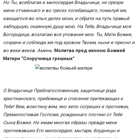
Но Ты, всеблагая и милосердая Владычице, не презри
мене отчаяннаго и во гресех погибающаго; помилуй мя,
кающагося во злых делех моих, и обрати на путь правый
заблудшую, окаянную душу мою. На Тебе, Владычице моя
Богородице, возлагаю все упование мое. Ты, Мати Божия,
сохрани и соблюди мя под кровом Твоим, ныне и присно и
во веки веков. Аминь.
Молитва пред иконою Божией
Матери “Споручница грешных”
О Владычице Преблагословенная, защитнице рода
христианскаго, прибежище и спасение притекающих к
Тебе! Вем, воистину вем, яко зело согреших и прогневах,
Премилостивая Госпоже, рожденнаго плотию от Тебе
Сына Божия. Но имам многая образы прежде мене
прогневавших Его милосердие: мытари, блудницы и