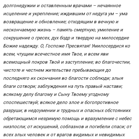
долгонедужии и оставленным врачами – нечаянное
исцеление и укрепление; иждившим от недуга ум – ума
возвращение и обновление; отходящим в вечную и
нескончаемую жизнь – память смертную, умиление и
сокрушение о гресех, дух бодр и твердую на милосердие
Божие надежду. О, Госпоже Пресвятая! Умилосердися ко
всем, чтущим всечестное имя Твое, и всем яви
всемощный покров Твой и заступление; во благочестии,
чистоте и честнем жительстве пребывающия до
последняго их скончания во благости соблюди; злыя
благи сотвори; заблуждения на путь правый настави;
всякому делу благому и Сыну Твоему угодному
споспешествуй; всякое дело злое и богопротивное
разруши; в недоумении и трудных и опасных обстояниих
обретающимся незримую помощь и вразумление с небес
низпосли; от искушений, соблазнов и погибели спаси; от
всех злых человек и от врагов видимых и невидимых