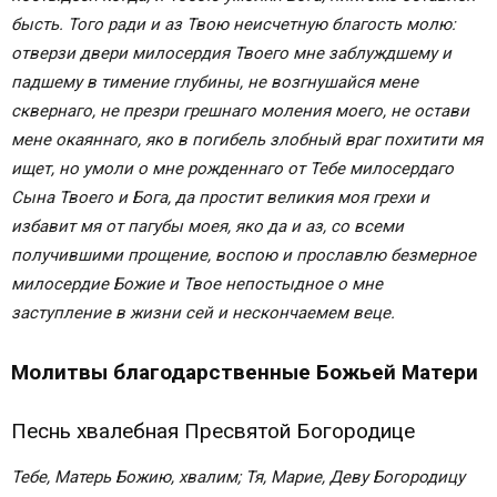
бысть. Того ради и аз Твою неисчетную благость молю:
отверзи двери милосердия Твоего мне заблуждшему и
падшему в тимение глубины, не возгнушайся мене
сквернаго, не презри грешнаго моления моего, не остави
мене окаяннаго, яко в погибель злобный враг похитити мя
ищет, но умоли о мне рожденнаго от Тебе милосердаго
Сына Твоего и Бога, да простит великия моя грехи и
избавит мя от пагубы моея, яко да и аз, со всеми
получившими прощение, воспою и прославлю безмерное
милосердие Божие и Твое непостыдное о мне
заступление в жизни сей и нескончаемем веце.
Молитвы благодарственные Божьей Матери
Песнь хвалебная Пресвятой Богородице
Тебе, Матерь Божию, хвалим; Тя, Марие, Деву Богородицу