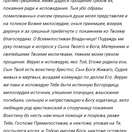
прочия грешники, имже дадеся прощение грехов их,
покаяния ради и исповедания. Тыя убо образы
помилованных очесем грешныя души моея представляя и
на толикое Божие милосердие, оныя приимшее, взирая,
дерзнух и аз грешный прибегнути с покаянием ко Твоему
благосердию. О Всемилостивая Владычице! Подаждь ми
руку помощи и испроси у Сына Твоего и Бога, Матерними и
святейшими Твоими молитвами, тяжким моим грехом
прощение. Верую и исповедую, яко Той, Егоже родила еси,
Сын Твой есть воистину Христос, Сын Бога Живаго, Судия
живых и мертвых, воздаяй коемуждо по делом Его. Верую
же паки и исповедую Тебе быти истинную Богородицу,
милосердия источник, утешение плачущих, взыскание
погибших, сильную и непрестающую к Богу ходатаицу, зело
любящую род христианский и споручницу покаяния.
Воистину бо несть нам иныя помощи и покрова, разве
Тебе, Госпоже Премилостивая, и никтоже, уповая на Тя,
постыдеся когда, и Тобою умоляя Бога, никтоже оставлен