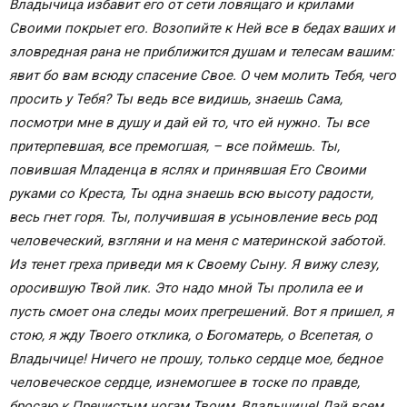
Владычица избавит его от сети ловящаго и крилами
Своими покрыет его. Возопийте к Ней все в бедах ваших и
зловредная рана не приближится душам и телесам вашим:
явит бо вам всюду спасение Свое.
О чем молить Тебя, чего
просить у Тебя? Ты ведь все видишь, знаешь Сама,
посмотри мне в душу и дай ей то, что ей нужно. Ты все
притерпевшая, все премогшая, – все поймешь. Ты,
повившая Младенца в яслях и принявшая Его Своими
руками со Креста, Ты одна знаешь всю высоту радости,
весь гнет горя. Ты, получившая в усыновление весь род
человеческий, взгляни и на меня с материнской заботой.
Из тенет греха приведи мя к Своему Сыну. Я вижу слезу,
оросившую Твой лик. Это надо мной Ты пролила ее и
пусть смоет она следы моих прегрешений. Вот я пришел, я
стою, я жду Твоего отклика, о Богоматерь, о Всепетая, о
Владычице! Ничего не прошу, только сердце мое, бедное
человеческое сердце, изнемогшее в тоске по правде,
бросаю к Пречистым ногам Твоим, Владычице! Дай всем,