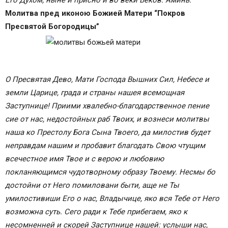
Его Духом, ныне и присно и во веки Веков. Аминь.
Молитва пред иконою Божией Матери “Покров
Пресвятой Богородицы”
О Пресвятая Дево, Мати Господа Вышних Сил, Небесе и
земли Царице, града и страны нашея всемощная
Заступнице! Приими хвалебно-благодарственное пение
сие от нас, недостойных раб Твоих, и вознеси молитвы
наша ко Престолу Бога Сына Твоего, да милостив будет
неправдам нашим и пробавит благодать Свою чтущим
всечестное имя Твое и с верою и любовию
покланяющимся чудотворному образу Твоему. Несмы бо
достойни от Него помиловани быти, аще не Ты
умилостивиши Его о нас, Владычице, яко вся Тебе от Него
возможна суть. Сего ради к Тебе прибегаем, яко к
несомненней и скорей Заступнице нашей: услыши нас,