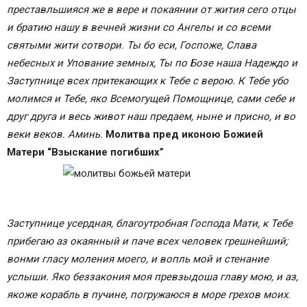
преставльшияся же в вере и покаянии от жития сего отцы
и братию нашу в вечней жизни со Ангелы и со всеми
святыми жити сотвори. Ты бо еси, Госпоже, Слава
небесных и Упование земных, Ты по Бозе наша Надеждо и
Заступнице всех притекающих к Тебе с верою. К Тебе убо
молимся и Тебе, яко Всемогущей Помощнице, сами себе и
друг друга и весь живот наш предаем, ныне и присно, и во
веки веков. Аминь.
Молитва пред иконою Божией
Матери “Взыскание погибших”
Заступнице усердная, благоутробная Господа Мати, к Тебе
прибегаю аз окаянный и паче всех человек грешнейший;
вонми гласу моления моего, и вопль мой и стенание
услыши. Яко беззакония моя превзыдоша главу мою, и аз,
якоже корабль в пучине, погружаюся в море грехов моих.