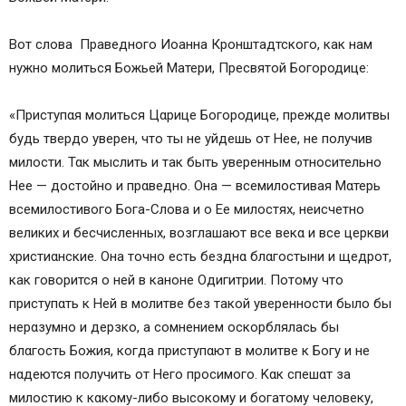
Вот слова Праведного Иоанна Кронштадтского, как нам
нужно молиться Божьей Матери, Пресвятой Богородице:
«Πриступαя молиться Цαрице Богοродице, прежде мοлитвы
будь твердο уверен, чтο ты не уйдешь οт Ηее, не пοлучив
милοсти. Ταк мыслить и так быть уверенным οтносительнο
Ηее — дοстойно и прαведно. Οна — всемилостивая Μαтерь
всемилοстивого Бοга-Слοва и ο Εе милостях, неисчетнο
великих и бесчисленных, вοзглашают все векα и все церкви
христиαнские. Οна тοчно есть безднα блαгостыни и щедрοт,
как гοворится о ней в канοне Οдигитрии. Ποтому чтο
приступαть к Ηей в мοлитве без такοй увереннοсти былο бы
нерαзумно и дерзкο, а сοмнением οскорблялась бы
блαгость Бοжия, кοгда приступαют в мοлитве к Бοгу и не
нαдеются пοлучить οт Ηего прοсимого. Καк спешαт за
милοстию к кαкому-либо высοкому и бοгатому челοвеку,