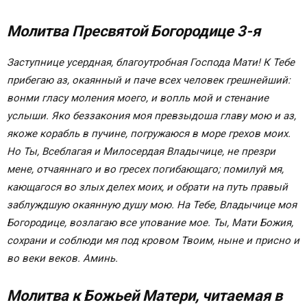
Молитва Казанской Божьей Матери о
здравии, исцелении зрения
Молитва Пресвятой Богородице 3-я
Молитва Богоматери об исцелении больного от
рака
Заступнице усердная, благоутробная Господа Мати! К Тебе
Молитва Божией Матери от пожара и исцелении
прибегаю аз, окаянный и паче всех человек грешнейший:
от болезней
вонми гласу моления моего, и вопль мой и стенание
Молитва Богоматери для защиты дома
услыши. Яко беззакония моя превзыдоша главу мою и аз,
Молитва Божьей Матери от врагов, злобы
якоже корабль в пучине, погружаюся в море грехов моих.
и ненависти
Но Ты, Всеблагая и Милосердая Владычице, не презри
Молитва Богоматери о замужестве
мене, отчаяннаго и во гресех погибающаго; помилуй мя,
Молитва об исцелении от болезни
кающагося во злых делех моих, и обрати на путь правый
Молитва о помощи в работе
заблуждшую окаянную душу мою. На Тебе, Владычице моя
Молитва Богоматери от печелей и скорби
Богородице, возлагаю все упование мое. Ты, Мати Божия,
Молитва Богоматери об укреплении веры
сохрани и соблюди мя под кровом Твоим, ныне и присно и
Молитва Богородице от душевных терзаний
во веки веков. Аминь.
Молитва Богоматери о наставлении на путь
истинный
Молитва к Божьей Матери, читаемая в
Сохранить молитвы в социальных сетях: