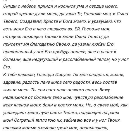
Сниди с небесе, прииди и коснися ума и сердца моего,
открой зрение души моея, да узрю Тя, Госпоже моя, и Сына
Твоего, Создателя, Христа и Бога моего, и уразумею, что
есть воля Его и чего лишаюся аз. Ей, Госпоже моя,
потщися помощью Твоею и моли Сына Твоего, да
присетит мя благодатию Своею, да узами любви Его
прикованный у ног Его пребуду вовеки, аще в ранах и
болезни, аще недугующий и расслабленный телом, но у ног
Его.
К Тебе взываю, Господи Иисусе! Ты моя сладость, жизнь,
здравие, радость паче мира сего радости, весь состав
жизни моея. Ты еси свет паче всякого света. Вижу
недвижное от болезни тело мое, чувствую расслабление
всех членов моих, боли в костях моих. Но, о свете мой, как
услаждают меня лучи света Твоего, падающие на раны
мои! Согретый теплотою их, забываю все и у ног Твоих
слезами моими омываю грехи мои, возвышаюся,