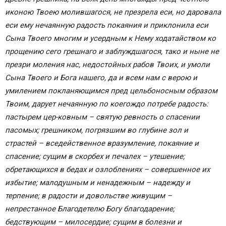
иконою Твоею молившагося, не презрела еси, но даровала
еси ему нечаянную радость покаяния и приклонила еси
Сына Твоего многим и усердным к Нему ходатайством ко
прощению сего грешнаго и заблуждшагося, тако и ныне не
презри моления нас, недостойных рабов Твоих, и умоли
Сына Твоего и Бога нашего, да и всем нам с верою и
умилением покланяющимся пред цельбоносным образом
Твоим, дарует нечаянную по коегождо потребе радость:
пастырем цер-ковным – святую ревность о спасении
пасомых; грешником, погрязшим во глубине зол и
страстей – вседейственное вразумление, покаяние и
спасение; сущим в скорбех и печалех – утешение;
обретающихся в бедах и озлоблениях – совершенное их
избытие; малодушным и ненадежным – надежду и
терпение; в радости и довольстве живущим –
непрестанное Благодетелю Богу благодарение;
бедствующим – милосердие; сущим в болезни и