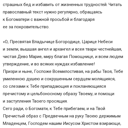
страшных бед и избавить от жизненных трудностей. Читать
православный текст нужно регулярно, обращаясь
к Богоматери с важной просьбой и благодаря
ее за покровительство.
«О, Пресвятая Владычице Богородице, Царице Небеси
и земли, вышшая ангел и архангел и всея твари честнейшая,
чистая Дево Марие, миру благая Помощнице, и всем людем
утверждение, и во всяких нуждах избавление!
Призри и ныне, Госпоже Всемилостивая, на рабы Твоя, Тебе
умиленною душею и сокрушенным сердцем молящияся,
со слезами к Тебе припадающия и покланяющияся
пречистому и цельбоносному образу Твоему, и помощи
и заступления Твоего просящия.
Сего ради, о Богомати, к Тебе прибегаем, и на Твой
Пречистый образ с Предвечным на руку Твоею держимым
Младенцем, Господем нашим Иисусом Христом взирающе,