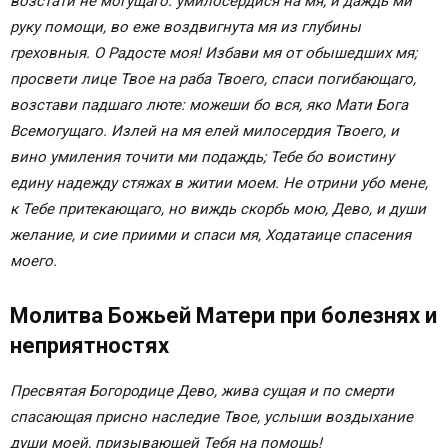
возстати не могущаго: умилосердися на мя, и даждь ми
здравии
руку помощи, во еже воздвигнута мя из глубины
Покрова Пресвятой Богородицы
греховныя. О Радосте моя! Избави мя от обышедших мя;
Молитва на праздник «Покрова»
просвети лице Твое на раба Твоего, спаси погибающаго,
Молитвы о рождении здоровых детей
возстави падшаго люте: можеши бо вся, яко Мати Бога
Если дети болеют
Всемогущаго. Излей на мя елей милосердия Твоего, и
Молитва Пресвятой Богородице перед иконой,
вино умиления точити ми подаждь; Тебе бо воистину
именуемой «Целительница»
едину надежду стяжах в житии моем. Не отрини убо мене,
Рождество Пресвятой Богородицы
к Тебе притекающаго, но виждь скорбь мою, Дево, и души
Молитва о зачатии ребенка Пресвятой
желание, и сие приими и спаси мя, Ходатаице спасения
Богородице
моего.
Молитва Божьей Матери при болезнях и
неприятностях
Пресвятая Богородице Дево, жива сущая и по смерти
спасающая присно наследие Твое, услыши воздыхание
души моей, призывающей Тебя на помощь!