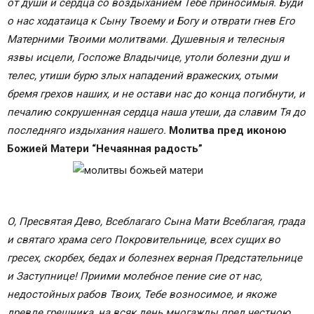
от души и сердца со воздыханием Тебе приносимыя. Буди
о нас ходатаица к Сыну Твоему и Богу и отврати гнев Его
Матерними Твоими молитвами. Душевныя и телесныя
язвы исцели, Госпоже Владычице, утоли болезни душ и
телес, утиши бурю злых нападений вражеских, отыми
бремя грехов наших, и не остави нас до конца погибнути, и
печалию сокрушенная сердца наша утеши, да славим Тя до
последняго издыхания нашего.
Молитва пред иконою
Божией Матери “Нечаянная радость”
О, Пресвятая Дево, Всеблагаго Сына Мати Всеблагая, града
и святаго храма сего Покровительнице, всех сущих во
гресех, скорбех, бедах и болезнех верная Предстательнице
и Заступнице! Приими молебное пение сие от нас,
недостойных рабов Твоих, Тебе возносимое, и якоже
древле грешника, на всяк день многажды пред честною