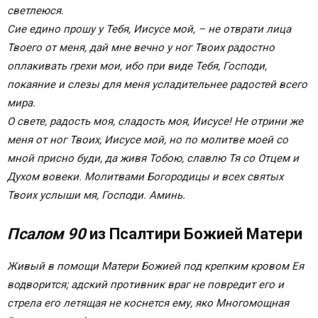
светлеюся.
Сие едино прошу у Тебя, Иисусе мой, – не отврати лица
Твоего от меня, дай мне вечно у ног Твоих радостно
оплакивать грехи мои, ибо при виде Тебя, Господи,
покаяние и слезы для меня усладительнее радостей всего
мира.
О свете, радость моя, сладость моя, Иисусе! Не отрини же
меня от ног Твоих, Иисусе мой, но по молитве моей со
мной присно буди, да живя Тобою, славлю Тя со Отцем и
Духом вовеки. Молитвами Богородицы и всех святых
Твоих услыши мя, Господи. Аминь.
Псалом 90
из Псалтири Божией Матери
Живый в помощи Матери Божией под крепким кровом Ея
водворится; адский противник враг не повредит его и
стрела его летящая не коснется ему, яко Многомощная