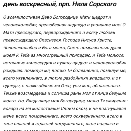
день воскресный, прп. Нила Сорского
Молитва Божьей Матери
Короткая молитва Божьей Матери
О всемилостивая Дево Богородице, Мати щедрот и
Сильнейшая молитва Богородице
человеколюбия, прелюбезная надеждо и упование мое! О
Смотрите также:
Мати пресладкаго, перворожденнаго и всяку любовь
Журнал о звездах и астрологии
превосходящаго Спасителя, Господа Иисуса Христа,
Чудо молитвы «Богородице Дево, радуйся»
Человеколюбца и Бога моего, Свете помраченныя души
Молитвы Богородице
моея! К Тебе аз многогрешный припадаю, и Тебе молюся,
Что можно и что нельзя делать на Рождество
источниче милосердия и пучину щедрот и человеколюбия
7 января
рождшая: помилуй мя, вопию Ти болезненно, помилуй мя,
Молитвы о детях
всего уязвленнаго, в лютые разбойники впадшаго, и от
Молитвы о прощении грехов
одежды, в нюже облече мя Отец, увы мне, обнаженнаго.
Молитвы о защите ко Пресвятой Богородице
Темже возсмердеша и согниша раны моя от лица безумия
Молитва Божьей Матери о неустанной помощи
моего. Но, Владычице моя Богородице, молю Тя смиренно:
Молитвы Пресятой Богородице
воззри на мя милостивым Своим оком, и не возгнушайся
Молитва Богородице о помощи: комментарии
мене, всего помраченнаго, всего оскверненнаго, всего в
Комментариев — 4,
тине сластей и страстей погруженнаго, люте падшаго и
Молитвы Пресвятой Богородице о детях и их