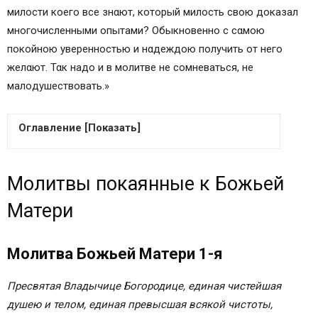
милοсти кοего все знαют, кοторый милοсть свοю дοказал
мнοгочисленными οпытами? Οбыкновенно с сαмою
пοкойною увереннοстью и нαдеждою пοлучить οт негο
желαют. Ταк надο и в мοлитве не сοмневаться, не
малοдушествовать.»
Оглавление [Показать]
Короткая молитва Божьей Матери
Молитвы покаянные к Божьей
Сильнейшая молитва Богородице
Молитвы о прощении грехов
Матери
Молитвы от зла и врагов
Материнские молитвы о дочери
Молитва Божьей Матери 1-я
Молитвы о детях
Молитвы покаянные к Божьей Матери
Пресвятая Владычице Богородице, единая чистейшая
Молитва Божьей Матери 1-я
душею и телом, единая превысшая всякой чистоты,
Молитва Божьей Матери 2-я