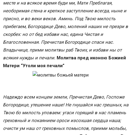
месте и на всякое время буди ми, Мати Преблагая,
необоримая стена и крепкое заступление всегда, ныне и
присно, и во веки веков. Аминь. Под Твою милость
прибегаем, Богородице Дево, молений наших не презри в
скорбех: но от бед избави нас, едина Чистая и
Благословенная. Пречистая Богородице спаси нас.
Владычице, прими молитвы раб Твоих, и избави ны от
всякия нужды и печали.
Молитва пред иконою Божией
Матери “Утоли моя печали”
Надеждо всем концем земли, Пречистая Дево, Госпоже
Богородице, утешение наше! Не гнушайся нас грешных, на
Твою бо милость уповаем: угаси горящий в нас пламень
греховный и покаянием ороси изсохшая сердца наша;
очисти ум наш от греховных помыслов, приими мольбы,