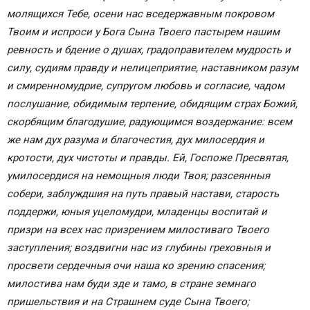
молящихся Тебе, осени нас вседержавным покровом
Твоим и испроси у Бога Сына Твоего пастырем нашим
ревность и бдение о душах, градоправителем мудрость и
силу, судиям правду и нелицеприятие, наставником разум
и смиренномудрие, супругом любовь и согласие, чадом
послушание, обидимым терпение, обидящим страх Божий,
скорбящим благодушие, радующимся воздержание: всем
же нам дух разума и благочестия, дух милосердия и
кротости, дух чистоты и правды. Ей, Госпоже Пресвятая,
умилосердися на немощныя люди Твоя; разсеянныя
собери, заблуждшия на путь правый настави, старость
поддержи, юныя уцеломудри, младенцы воспитай и
призри на всех нас призрением милостиваго Твоего
заступления; воздвигни нас из глубины греховныя и
просвети сердечныя очи наша ко зрению спасения;
милостива нам буди зде и тамо, в стране земнаго
пришельствия и на Страшнем суде Сына Твоего;