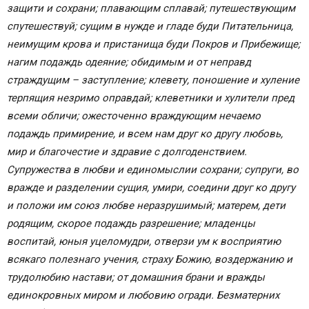
защити и сохрани; плавающим сплавай; путешествующим
спутешествуй; сущим в нужде и гладе буди Питательница,
неимущим крова и пристанища буди Покров и Прибежище;
нагим подаждь одеяние; обидимым и от неправд
страждущим – заступление; клевету, поношение и хуление
терпящия незримо оправдай; клеветники и хулители пред
всеми обличи; ожесточенно враждующим нечаемо
подаждь примирение, и всем нам друг ко другу любовь,
мир и благочестие и здравие с долгоденствием.
Супружества в любви и единомыслии сохрани; супруги, во
вражде и разделении сущия, умири, соедини друг ко другу
и положи им союз любве неразрушимый; матерем, дети
родящим, скорое подаждь разрешение; младенцы
воспитай, юныя уцеломудри, отверзи ум к восприятию
всякаго полезнаго учения, страху Божию, воздержанию и
трудолюбию настави; от домашния брани и вражды
единокровных миром и любовию огради. Безматерних