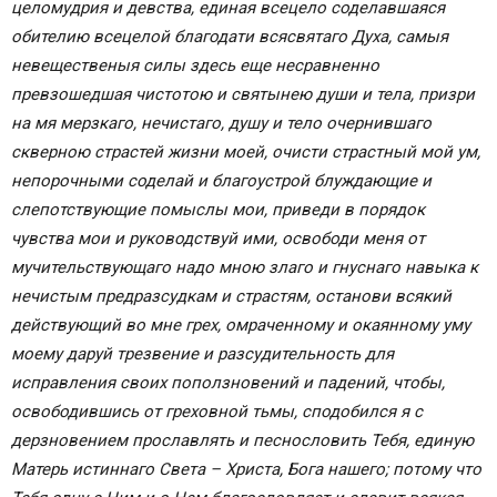
целомудрия и девства, единая всецело соделавшаяся
Молитва Пресвятой Богородице 3-я
обителию всецелой благодати всясвятаго Духа, самыя
Молитва к Божьей Матери, читаемая в день
невещественыя силы здесь еще несравненно
воскресный, прп. Нила Сорского
превзошедшая чистотою и святынею души и тела, призри
Молитва Божьей Матери при болезнях и
на мя мерзкаго, нечистаго, душу и тело очернившаго
неприятностях
скверною страстей жизни моей, очисти страстный мой ум,
Псалом 90 из Псалтири Божией Матери
непорочными соделай и благоустрой блуждающие и
Молитва ко Пресвятой Богородице
слепотствующие помыслы мои, приведи в порядок
Митрополита Московского Филарета
чувства мои и руководствуй ими, освободи меня от
мучительствующаго надо мною злаго и гнуснаго навыка к
Молитва Божьей Матери о помощи и
нечистым предразсудкам и страстям, останови всякий
заступлении
действующий во мне грех, омраченному и окаянному уму
Молитвы благодарственные Божьей Матери
моему даруй трезвение и разсудительность для
Песнь хвалебная Пресвятой Богородице
исправления своих поползновений и падений, чтобы,
Молитвы просительные к Божьей Матери
освободившись от греховной тьмы, сподобился я с
Молитва 1-я
дерзновением прославлять и песнословить Тебя, единую
Молитва 2-я
Матерь истиннаго Света – Христа, Бога нашего; потому что
Молитва 3-я