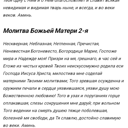
Тебя одну с Ним и о Нем благословляет и славит всякая
Молитва 4-я
невидимая и видимая тварь ныне, и всегда, и во веки
Молитва ко Пресвятой Богородице, св. Ефрема
веков. Аминь.
Сирина
Молитва Богородице
Молитва Божьей Матери 2-я
Молитва Божьей Матери
Молитва Божьей Матери
Нескверная, Неблазная, Нетленная, Пречистая,
Молитва к Божией Матери
Неневестная Богоневесто, Богородице Марие, Госпоже
Молитва ко Пресвятой Богородице Деве
мира и Надежде моя! Призри на мя, грешнаго, в час сей и
Марии
Егоже из чистых кровей Твоих неискусомужно родила еси
Молитва «Богородице, Дево, радуйся»
Господа Иисуса Христа, милостива мне соделай
Молитва Семистрельной иконе Божьей Матери
матерними Твоими молитвами; Того зревшая осужденна и
Молитва Умиление
оружием печали в сердце уязвившаяся, уязви душу мою
Молитвы Казанской Божьей Матери
Божественною любовию! Того в узах и поруганиях горце
Имперский амулет на удачу и богатство
оплакавшая, слезы сокрушения мне даруй; при вольном
Молитва Богородице о даровании детей
Того ведении на смерть душею тяжце поболевшая,
Молитва Деве Марии об исцелении
болезней мя свободи, да Тя славлю, достойно славимую
от наркомании
во веки. Аминь.