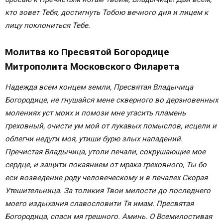
кто зовет Тебя, достигнуть Тобою вечного дня и лицем к
лицу поклониться Тебе.
Молитва ко Пресвятой Богородице
Митрополита Московского Филарета
Надежда всем концем земли, Пресвятая Владычица
Богородице, не гнушайся мене скверного во дерзновенных
молениях уст моих и помози мне угасить пламень
греховный, очисти ум мой от лукавых помыслов, исцели и
облегчи недуги моя, утиши бурю злых нападений.
Пречистая Владычица, утоли печали, сокрушающие мое
сердце, и защити покаянием от мрака греховного, Ты бо
еси возведение роду человеческому и в печалех Скорая
Утешительница. За толикия Твои милости до последнего
моего издыхания славословити Тя имам. Пресвятая
Богородица, спаси мя грешного. Аминь. О Всемилостивая