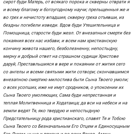
сирот буди Матерь, от всякаго порока и скверны отврати я
и всему благому и богоугодному научи; прельщенныя же и
во грех и нечистоту впадшия, скверну греха отъявши, из
бездны погибели изведи. Вдов буди Утешительница и
Помощница, старости буди жезл. От внезапныя смерти без
покаяния всех нас избави, и всем нам христианскую
кончину живота нашего, безболезненну, непостыдну,
мирну и добрый ответ на страшном судищи Христове
даруй, Преставльшияся в вере и покаянии от жития сего
со ангелы и всеми святыми жити сотвори; скончавшимся
внезапною смертию милостива быти Сына Твоего умоли;
о всех усопших, иже не имут сродников, о упокоении их
Сына Твоего умоляющих, Сама буди непрестанная и
теплая Молитвенница и Ходатаица; да вси на небеси и на
земли ведят Тя, яко твердую и непостыдную
Предстательницу рода христианскаго, славят Тя и Тобою
Сына Твоего со Безначальным Его Отцем и Единосущным