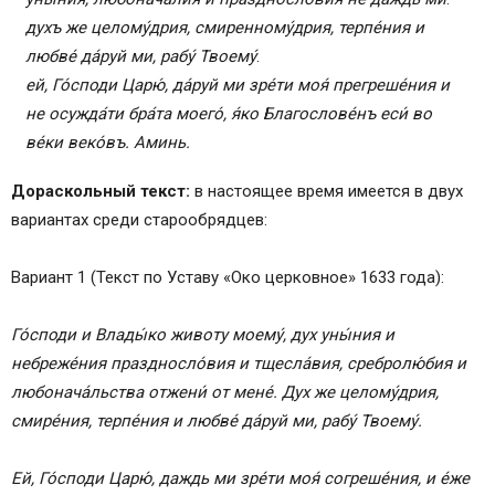
духъ же целому́дрия, смиренному́дрия, терпе́ния и
любве́ да́руй ми, рабу́ Твоему́
.
ей, Го́споди Царю́, да́руй ми зре́ти моя́ прегреше́ния и
не осужда́ти бра́та моего́, я́ко Благослове́нъ еси́ во
ве́ки веко́въ. Аминь.
Дораскольный текст:
в настоящее время имеется в двух
вариантах среди старообрядцев:
Вариант 1 (Текст по Уставу «Око церковное» 1633 года):
Го́споди и Влады́ко животу моему́, дух уны́ния и
небреже́ния праздносло́вия и тщесла́вия, сребролю́бия и
любонача́льства отжени́ от мене́.
Дух же целому́дрия,
смире́ния, терпе́ния и любве́ да́руй ми, рабу́ Твоему́.
Ей, Го́споди Царю́, даждь ми зре́ти моя́ согреше́ния, и е́же