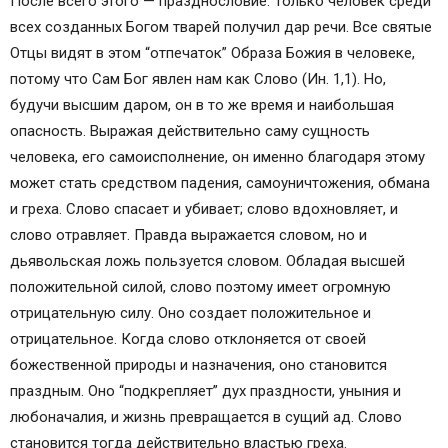
После всего этого — празднословие. Только человек среди
всех созданных Богом тварей получил дар речи. Все святые
Отцы видят в этом “отпечаток” Образа Божия в человеке,
потому что Сам Бог явлен нам как Слово (Ин. 1,1). Но,
будучи высшим даром, он в то же время и наибольшая
опасность. Выражая действительно саму сущность
человека, его самоисполнение, он именно благодаря этому
может стать средством падения, самоуничтожения, обмана
и греха. Слово спасает и убивает; слово вдохновляет, и
слово отравляет. Правда выражается словом, но и
дьявольская ложь пользуется словом. Обладая высшей
положительной силой, слово поэтому имеет огромную
отрицательную силу. Оно создает положительное и
отрицательное. Когда слово отклоняется от своей
божественной природы и назначения, оно становится
праздным. Оно “подкрепляет” дух праздности, уныния и
любоначалия, и жизнь превращается в сущий ад. Слово
становится тогда действительно властью греха.