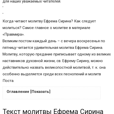
для наших уважаемых читателей.
'
'
Когда читают молитву Ефрема Сирина? Как следует
молиться? Самое главное о молитве в материале
«Правмира».
Великим постом каждый день – с вечера воскресенья по
пятницу читается удивительная молитва Ефрема Сирина.
Молитву, которую предание приписывает одному из великих
наставников духовной жизни, св. Ефрему Сирину, можно
действительно назвать великопостной молитвой, т. к. она
особенно выделяется среди всех песнопений и молитв
Поста.
Оглавление [Показать]
Текст молитвы Ефрема Сирина
Текст молитвы Ефрема Сирина
Молитва Ефрема Сирина. Видео: