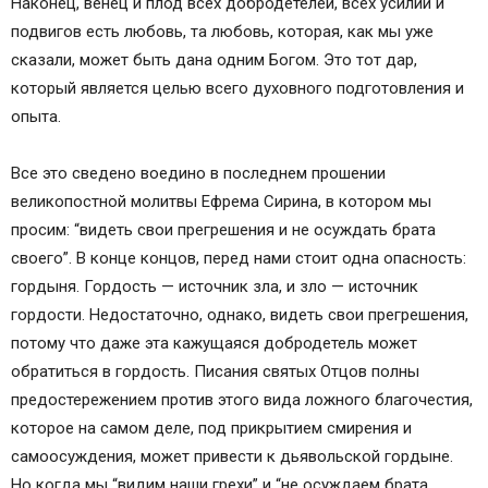
Наконец, венец и плод всех добродетелей, всех усилий и
подвигов есть любовь, та любовь, которая, как мы уже
сказали, может быть дана одним Богом. Это тот дар,
который является целью всего духовного подготовления и
опыта.
Все это сведено воедино в последнем прошении
великопостной молитвы Ефрема Сирина, в котором мы
просим: “видеть свои прегрешения и не осуждать брата
своего”. В конце концов, перед нами стоит одна опасность:
гордыня. Гордость — источник зла, и зло — источник
гордости. Недостаточно, однако, видеть свои прегрешения,
потому что даже эта кажущаяся добродетель может
обратиться в гордость. Писания святых Отцов полны
предостережением против этого вида ложного благочестия,
которое на самом деле, под прикрытием смирения и
самоосуждения, может привести к дьявольской гордыне.
Но когда мы “видим наши грехи” и “не осуждаем брата