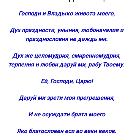
Когда читается молитва Ефрема Сирина?
Почему эта короткая и простая молитва
Господи и Владыко живота моего,
занимает такое важное место во всем
великопостном богослужении?
Дух праздности, уныния, любоначалия и
Как правильно читать молитву Ефрема Сирина?
празднословия не даждь ми.
Другие материалы о молитве на “Правмире”:
Тексты
Дух же целомудрия, смиренномудрия,
Толкования
терпения и любви даруй ми, рабу Твоему.
В литературе
Примечания
Ей, Господи, Царю!
Литература
Ссылки
Даруй ми зрети моя прегрешения,
Господи и Владыко живота моего! Дух
праздности, уныния, любоначалия и
празднословия не даждь ми.
И не осуждати брата моего
Дух же целомудрия, смиренномудрия, терпения
и любве даруй ми, рабу Твоему.
Яко благословен еси во веки веков.