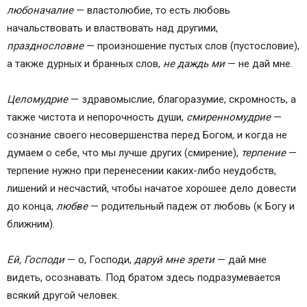
любоначалие
— властолюбие, то есть любовь
начальствовать и властвовать над другими,
празднословие
— произношение пустых слов (пустословие),
а также дурных и бранных слов,
не даждь ми
— не дай мне.
Целомудрие
— здравомыслие, благоразумие, скромность, а
также чистота и непорочность души,
смиренномудрие
—
сознание своего несовершенства перед Богом, и когда не
думаем о себе, что мы лучше других (смирение),
терпение
—
терпение нужно при перенесении каких-либо неудобств,
лишений и несчастий, чтобы начатое хорошее дело довести
до конца,
любве
— родительный падеж от любовь (к Богу и
ближним).
Ей, Господи
— о, Господи,
даруй мне зрети
— дай мне
видеть, осознавать. Под братом здесь подразумевается
всякий другой человек.