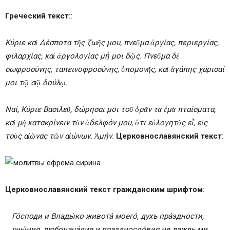
Греческий текст:
:
Κύριε καὶ Δέσποτα τῆς ζωῆς μου, πνεῦμα ἀργίας, περιεργίας,
φιλαρχίας, καὶ ἀργολογίας μή μοι δῷς.
Πνεῦμα δὲ
σωφροσύνης, ταπεινοφροσύνης, ὑπομονῆς, καὶ ἀγάπης χάρισαί
μοι τῷ σῷ δούλῳ.
Ναί, Κύριε Βασιλεῦ, δώρησαι μοι τοῦ ὁρᾶν τὰ ἐμὰ πταίσματα,
καὶ μὴ κατακρίνειν τὸν ἀδελφόν μου, ὅτι εὐλογητὸς εἶ, εἰς
τοὺς αἰῶνας τῶν αἰώνων. Ἀμήν.
Церковнославянский текст
:
Церковнославянский текст гражданским шрифтом
:
Го́споди и Влады́ко живота́ моего́, духъ пра́здности,
уны́ния, любонача́лия и праздносло́вия не даждь ми
.