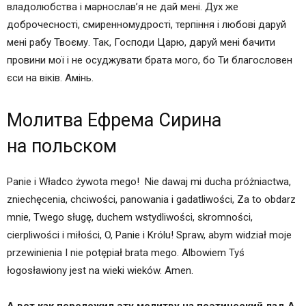
владолюбства і марнослав’я не дай мені. Дух же
доброчесності, смиренномудрості, терпіння і любові даруй
мені рабу Твоєму. Так, Господи Царю, даруй мені бачити
провини мої і не осуджувати брата мого, бо Ти благословен
єси на віків. Амінь.
Молитва Ефрема Сирина
на
польском
Panie i Władco żywota mego! Nie dawaj mi ducha próżniactwa,
zniechęcenia, chciwości, panowania i gadatliwości, Za to obdarz
mnie, Twego sługę, duchem wstydliwości, skromności,
cierpliwości i miłości, O, Panie i Królu! Spraw, abym widział moje
przewinienia I nie potępiał brata mego. Albowiem Tyś
łogosławiony jest na wieki wieków. Amen.
А вот как переложил эту молитву на поэтический лад А.