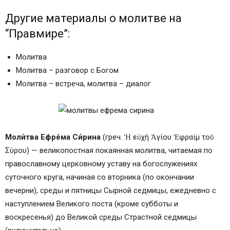
Другие материалы о молитве на
“Правмире”:
Молитва
Молитва – разговор с Богом
Молитва – встреча, молитва – диалог
Моли́тва Ефре́ма Си́рина
(греч. Ἡ εὐχή Ἀγίου Ἐφραίμ τοῦ
Σύρου) — великопостная покаянная молитва, читаемая по
православному церковному уставу на богослужениях
суточного круга, начиная со вторника (по окончании
вечерни), среды и пятницы Сырной седмицы, ежедневно с
наступлением Великого поста (кроме субботы и
воскресенья) до Великой среды Страстной седмицы