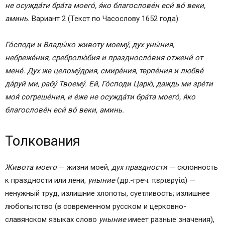
не осужда́ти бра́та моего́, я́ко благослове́н еси́ во́ веки,
аминь.
Вариант 2 (Текст по Часослову 1652 года):
Го́споди и Влады́ко животу моему́, дух уны́ния,
небреже́ния, сребролю́бия и праздносло́вия отжени́ от
мене́.
Дух же целому́дрия, смире́ния, терпе́ния и любве́
да́руй ми, рабу́ Твоему́.
Ей, Го́споди Царю́, даждь ми зре́ти
моя́ согреше́ния, и е́же не осужда́ти бра́та моего́, я́ко
благослове́н еси́ во́ веки, аминь.
Толкования
Живота моего
— жизни моей,
дух праздности
— склонность
к праздности или лени,
уныние
(др.-греч. περιεργία) —
ненужный труд, излишние хлопоты, суетливость; излишнее
любопытство (в современном русском и церковно-
славянском языках слово
уныние
имеет разные значения),