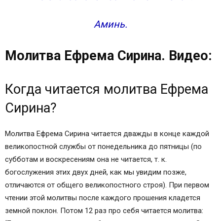
Ей, Господи Царю, даруй ми зрети моя
прегрешения и не осуждати брата моего, яко
Аминь.
благословен еси во веки веков. Аминь.
Боже, очисти мя, грешнаго/грешную.
Молитва Ефрема Сирина. Видео:
Молитва Ефрема Сирина на русском
Молитва Ефрема Сирина на украинском
Молитва Ефрема Сирина на польском
Когда читается молитва Ефрема
Молитва Ефрема Сирина: не даждь ми духа
Сирина?
властолюбия или сребролюбия?
Молитва Ефрема Сирина: не даждь ми духа
уныния или многоделания?
Молитва Ефрема Сирина читается дважды в конце каждой
Сирийский псалмопевец
великопостной службы от понедельника до пятницы (по
субботам и воскресениям она не читается, т. к.
богослужения этих двух дней, как мы увидим позже,
отличаются от общего великопостного строя). При первом
чтении этой молитвы после каждого прошения кладется
земной поклон. Потом 12 раз про себя читается молитва: