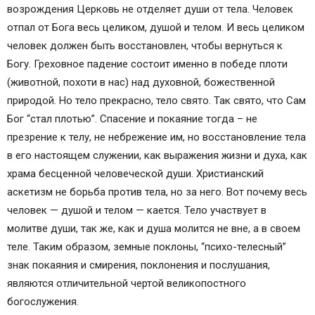
возрождения Церковь не отделяет души от тела. Человек
отпал от Бога весь целиком, душой и телом. И весь целиком
человек должен быть восстановлен, чтобы вернуться к
Богу. Греховное падение состоит именно в победе плоти
(животной, похоти в нас) над духовной, божественной
природой. Но тело прекрасно, тело свято. Так свято, что Сам
Бог “стал плотью”. Спасение и покаяние тогда – не
презрение к телу, не небрежение им, но восстановление тела
в его настоящем служении, как выражения жизни и духа, как
храма бесценной человеческой души. Христианский
аскетизм не борьба против тела, но за него. Вот почему весь
человек — душой и телом — кается. Тело участвует в
молитве души, так же, как и душа молится не вне, а в своем
теле. Таким образом, земные поклоны, “психо-телесный”
знак покаяния и смирения, поклонения и послушания,
являются отличительной чертой великопостного
богослужения.