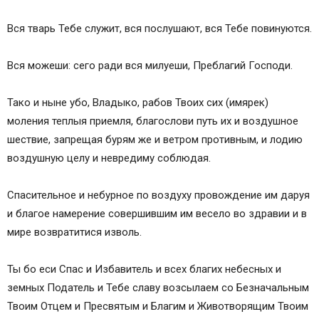
Вся тварь Тебе служит, вся послушают, вся Тебе повинуются.
Вся можеши: сего ради вся милуеши, Преблагий Господи.
Тако и ныне убо, Владыко, рабов Твоих сих (имярек)
моления теплыя приемля, благослови путь их и воздушное
шествие, запрещая бурям же и ветром противным, и лодию
воздушную целу и невредиму соблюдая.
Спасительное и небурное по воздуху провождение им даруя
и благое намерение совершившим им весело во здравии и в
мире возвратитися изволь.
Ты бо еси Спас и Избавитель и всех благих небесных и
земных Податель и Тебе славу возсылаем со Безначальным
Твоим Отцем и Пресвятым и Благим и Животворящим Твоим