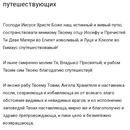
путешествующих
Господи Иисусе Христе Боже наш, истинный и живый путю,
состранствовати мнимому Твоему отцу Иосифу и Пречистей
Ти Деве Матери во Египет изволивый, и Луце и Клеопе во
Еммаус спутешествовавый!
И ныне смиренно молим Тя, Владыко Пресвятый, и рабом
Твоим сим Твоею благодатию спутешествуй.
И якоже рабу Твоему Товии, Ангела Хранителя и наставника
посли, сохраняюща и избавляюща их от всякаго злаго
обстояния видимых и невидимых врагов, и ко исполнению
заповедей Твоих наставляюща, мирно же и благополучно и
здраво препровождающа, и паки цело и безмятежно
возвращающа;