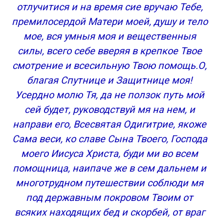
отлучитися и на время сие вручаю Тебе,
премилосердой Матери моей, душу и тело
мое, вся умныя моя и вещественныя
силы, всего себе вверяя в крепкое Твое
смотрение и всесильную Твою помощь.О,
благая Спутнице и Защитнице моя!
Усердно молю Тя, да не ползок путь мой
сей будет, руководствуй мя на нем, и
направи его, Всесвятая Одигитрие, якоже
Сама веси, ко славе Сына Твоего, Господа
моего Иисуса Христа, буди ми во всем
помощница, наипаче же в сем дальнем и
многотрудном путешествии соблюди мя
под державным покровом Твоим от
всяких находящих бед и скорбей, от враг