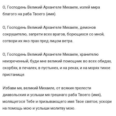
О, Господень Великий Архангеле Михаиле, излей мира
благого на раба Твоего (имя).
О, Господень Великий Архангеле Михаиле, демонов
сокрушителю, запрети всех врагов, борющихся со мной,
сотвори их яко прах пред лицом ветра.
О, Господень Великий Архангеле Михаиле, хранителю
неизреченный, буди мне великий помощник во всех обидах,
скорбях, в печалех, в пустынех, и на реках, и на морях тихое
пристанище.
Избави мя, великий Михаиле, от всякия прелести
диавольския и услыши мя грешнаго раба Твоего (имя),
молящегося Тебе и призывающего имя Твое святое; ускори
на помощь мою и услыши молитву мою.