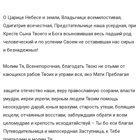
О Царице Небесе и земли, Владычице всемилостивая,
Одигитрие всечестная, Предстательнице наша усердная, при
Кресте Сына Твоего и Бога всыновившая весь падший род
человеческий и по успении Своем не оставившая нас сирых
и безнадежных!
Молим Тя, Всенепорочная, благодать Твою не отыми от
кающихся рабов Твоих и управи вся, яко Мати Преблагая:
защити отечество наше, веру православную сохрани, власти
умудри, иереи укрепи, верным людем Твоим помощь
неоскудную даруй, юныя вразуми, старость утеши, болящия
исцели, отчаянныя восстави, заблуждшия обрати и всем
целомудрие и крепость исходатайствуй – Ты бо еси благая
Путеводительница и милосердная Заступница, к Тебе
припадаем и молим Тя: