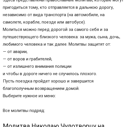
дорогу
пригодиться тому, кто отправляется в дальнюю дорогу,
Молитва Ангелу-хранителю перед дорогой
независимо от вида транспорта (на автомобиле, на
Молитва архангелу Михаилу о защите в дороге
самолете, корабле, поезде или автобусе).
Молитва Господу Богу в дорогу
Молиться можно перед дорогой за самого себя и за
Молитва Матроне Московской о защите в пути
путешествующего близкого человека: за мужа, сына, дочь,
Молитва Иисусу Христу перед путешествием
любимого человека и так далее. Молитвы защитят от:
Молитва Иисусу Христу о путешествующих
— от аварии,
Молитва Пресвятой Богородице о помощи в
— от воров и грабителей,
пути
— от излишнего внимания полиции
Молитва перед иконой Богородицы
и чтобы в дороге ничего не случилось плохого.
«Одигитрия» о защите в пути
Пусть поездка пройдет хорошо и завершится
Защитная молитва перед полетом
благополучным возвращением домой.
Защитная молитва перед плаванием
Выберите нужное из меню:
Оберег для путника
Каким святым молиться, отправляясь в дорогу
Все молитвы подряд:
Место расположения автоикон
Заповеди для водителей
Молитва Николаю Чудотворцу на