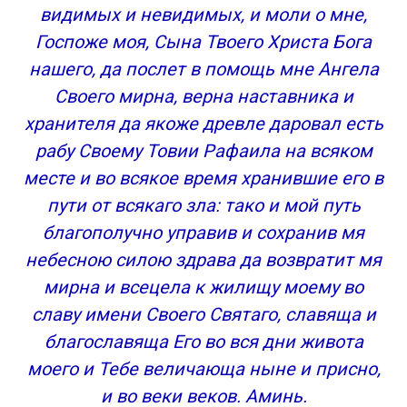
видимых и невидимых, и моли о мне,
Госпоже моя, Сына Твоего Христа Бога
нашего, да послет в помощь мне Ангела
Своего мирна, верна наставника и
хранителя да якоже древле даровал есть
рабу Своему Товии Рафаила на всяком
месте и во всякое время хранившие его в
пути от всякаго зла: тако и мой путь
благополучно управив и сохранив мя
небесною силою здрава да возвратит мя
мирна и всецела к жилищу моему во
славу имени Своего Святаго, славяща и
благославяща Его во вся дни живота
моего и Тебе величающа ныне и присно,
и во веки веков. Аминь.