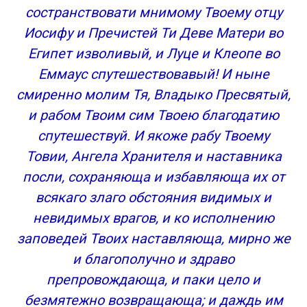
состранствовати мнимому Твоему отцу
Иосифу и Пречистей Ти Деве Матери во
Египет изволивый, и Луце и Клеопе во
Еммаус спутешествовавый! И ныне
смиренно молим Тя, Владыко Пресвятый,
и рабом Твоим сим Твоею благодатию
спутешествуй. И якоже рабу Твоему
Товии, Ангела Хранителя и наставника
посли, сохраняюща и избавляюща их от
всякаго злаго обстояния видимых и
невидимых врагов, и ко исполнению
заповедей Твоих наставляюща, мирно же
и благополучно и здраво
препровождающа, и паки цело и
безмятежно возвращающа; и даждь им