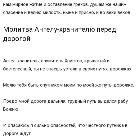
Человек в дороге – путешественник в этом
нам мирное житие и оставление грехов, душам же нашим
мире
спасение и велию милость, ныне и присно, и во веки веков.
Защита транспортного средства
Правила поведения православного христианина
Молитва Ангелу-хранителю перед
в пути
дорогой
Основные правила взаимодействия
путешествующих
Молитвенный оберег для тех, кто в дороге
Ангел-хранитель, служитель Христов, крылатый и
Сила молитвы – в вере
бестелесный, ты не знаешь устали в своих путях-дорожках.
«Путешествующему спутешествуй…»
Верующие наших дней и дорога
Молю тебя быть спутником моим по моей же путь-дорожке.
Молитва в дорогу
Что собой представляет понятие молитва
Предо мной дорога дальняя, трудный путь выдался рабу
Молитва для поездки на автомобиле
Божию.
Молитва для полета на самолете
Молитва для мужа
И опасаюсь я сильно опасностей, что честного путника в
Молитва в дорогу детям
дороге ждут.