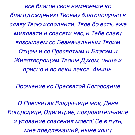
все благое свое намерение ко
благоугождению Твоему благополучно в
славу Твою исполнити. Твое бо есть, еже
миловати и спасати нас, и Тебе славу
возсылаем со Безначальным Твоим
Отцем и со Пресвятым и Благим и
Животворящим Твоим Духом, ныне и
присно и во веки веков. Аминь.
Прошение ко Пресвятой Богородице
О Пресвятая Владычице моя, Дева
Богородице, Одигитрие, покровительнице
и упование спасения моего! Се в путь,
мне предлежащий, ныне хощу