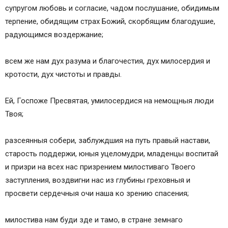
супругом любовь и согласие, чадом послушание, обидимым
терпение, обидящим страх Божий, скорбящим благодушие,
радующимся воздержание;
всем же нам дух разума и благочестия, дух милосердия и
кротости, дух чистоты и правды.
Ей, Госпоже Пресвятая, умилосердися на немощныя люди
Твоя;
разсеянныя собери, заблуждшия на путь правый настави,
старость поддержи, юныя уцеломудри, младенцы воспитай
и призри на всех нас призрением милостиваго Твоего
заступления, воздвигни нас из глубины греховныя и
просвети сердечныя очи наша ко зрению спасения;
милостива нам буди зде и тамо, в стране земнаго