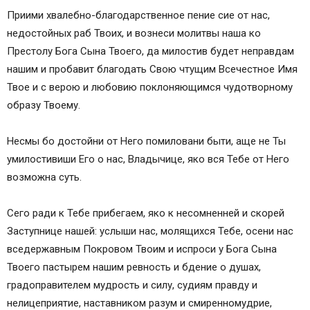
Приими хвалебно-благодарственное пение сие от нас,
недостойных раб Твоих, и вознеси молитвы наша ко
Престолу Бога Сына Твоего, да милостив будет неправдам
нашим и пробавит благодать Свою чтущим Всечестное Имя
Твое и с верою и любовию поклоняющимся чудотворному
образу Твоему.
Несмы бо достойни от Него помиловани быти, аще не Ты
умилостивиши Его о нас, Владычице, яко вся Тебе от Него
возможна суть.
Сего ради к Тебе прибегаем, яко к несомненней и скорей
Заступнице нашей: услыши нас, молящихся Тебе, осени нас
вседержавным Покровом Твоим и испроси у Бога Сына
Твоего пастырем нашим ревность и бдение о душах,
градоправителем мудрость и силу, судиям правду и
нелицеприятие, наставником разум и смиренномудрие,