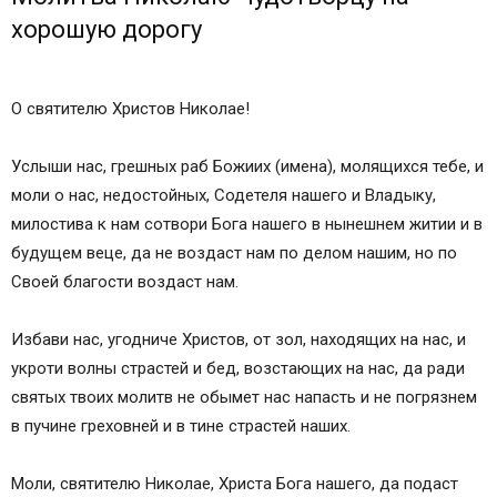
Православные иконы и молитвы
хорошую дорогу
Информационный сайт про иконы, молитвы,
православные традиции.
Молитва водителя перед дорогой на
О святителю Христов Николае!
автомобиле (машине) сильная
Молитва водителю на дорогу
Услыши нас, грешных раб Божиих (имена), молящихся тебе, и
Молитва в дальнюю дорогу на машине
моли о нас, недостойных, Содетеля нашего и Владыку,
Как правильно молиться?
милостива к нам сотвори Бога нашего в нынешнем житии и в
Виды молитв для путешественников и
будущем веце, да не воздаст нам по делом нашим, но по
автомобилистов
Своей благости воздаст нам.
Читайте еще:
Post navigation
Избави нас, угодниче Христов, от зол, находящих на нас, и
3 thoughts on “ Молитва водителя перед
укроти волны страстей и бед, возстающих на нас, да ради
дорогой на автомобиле (машине) сильная ”
святых твоих молитв не обымет нас напасть и не погрязнем
Молитва в дорогу. Православная молитва перед
в пучине греховней и в тине страстей наших.
дорогой Николаю Чудотворцу
Не помолившись Богу, не езди в дорогу…
Моли, святителю Николае, Христа Бога нашего, да подаст