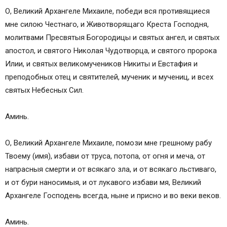
О, Великий Архангеле Михаиле, победи вся противящиеся
мне силою Честнаго, и Животворящаго Креста Господня,
молитвами Пресвятыя Богородицы и святых ангел, и святых
апостол, и святого Николая Чудотворца, и святого пророка
Илии, и святых великомучеников Никиты и Евстафия и
преподобных отец и святителей, мученик и мучениц, и всех
святых Небесных Сил.
Аминь.
О, Великий Архангеле Михаиле, помози мне грешному рабу
Твоему (имя), избави от труса, потопа, от огня и меча, от
напрасныя смерти и от всякаго зла, и от всякаго льстиваго,
и от бури наносимыя, и от лукавого избави мя, Великий
Архангеле Господень всегда, ныне и присно и во веки веков.
Аминь.