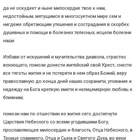
да не оскудеет и ныне милосердие твое к нам,
недостойным, мятущимся в многосуетном мире сем и
нигдеже обретающим утешения и сострадания в скорбех
душевных и помощи в болезнех телесных; исцели болезни
наши.
Избави от искушений и мучительства диавола, страстно
воюющего, помози донести житейский свой Крест, снести
все тяготы жития и не потеряти в нем образ Божий, веру
православную до конца дней наших сохранити, упование и
надежду на Бога крепкую имети и нелицемерную любовь к
ближним;
помози нам по отшествии из жития сего достигнути
Царствия Небесного со всеми угодившими Богу,
прославляющее милосердие и благость Отца Небесного, в
Троице славимого, Отца и Сына и Святого Духа, во веки