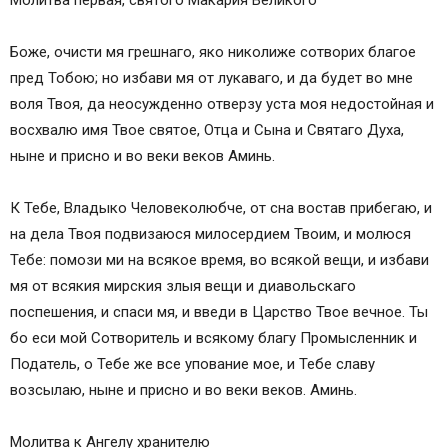
Молитва первая, святого Макария Великого
Боже, очисти мя грешнаго, яко николиже сотворих благое
пред Тобою; но избави мя от лукаваго, и да будет во мне
воля Твоя, да неосужденно отверзу уста моя недостойная и
восхвалю имя Твое святое, Отца и Сына и Святаго Духа,
ныне и присно и во веки веков Аминь.
К Тебе, Владыко Человеколюбче, от сна востав прибегаю, и
на дела Твоя подвизаюся милосердием Твоим, и молюся
Тебе: помози ми на всякое время, во всякой вещи, и избави
мя от всякия мирския злыя вещи и диавольскаго
поспешения, и спаси мя, и введи в Царство Твое вечное. Ты
бо еси мой Сотворитель и всякому благу Промысленник и
Податель, о Тебе же все упование мое, и Тебе славу
возсылаю, ныне и присно и во веки веков. Аминь.
Молитва к Ангелу хранителю