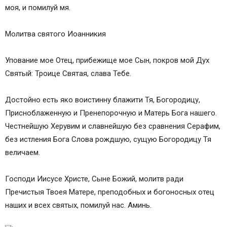
моя, и помилуй мя.
Молитва святого Иоанникия
Упование мое Отец, прибежище мое Сын, покров мой Дух
Святый: Троице Святая, слава Тебе.
Достойно есть яко воистинну блажити Тя, Богородицу,
Присноблаженную и Пренепорочную и Матерь Бога нашего.
Честнейшую Херувим и славнейшую без сравнения Серафим,
без истления Бога Слова рождшую, сущую Богородицу Тя
величаем.
Господи Иисусе Христе, Сыне Божий, молитв ради
Пречистыя Твоея Матере, преподобных и богоносных отец
наших и всех святых, помилуй нас. Аминь.