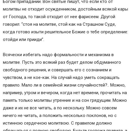
Богом припадании. Вон святые пишут, что если кто от
молитвы не отходит осужденником, достойным всякой кары
от Господа, то такой отходит от нее фарисеем. Другой
говорил: “стоя на молитве, стой как на Страшном Суде,
когда готово изыти решительное Божие о тебе определение:
отойди или прииди”.
Всячески избегать надо формальности и механизма в
молитве. Пусть это всякий раз будет делом обдуманного
свободного решения, и совершать его с сознанием и
чувством, а не кое-как. На случай надо уметь сокращать
правило. Мало ли в семейной жизни случайностей?.. Можно,
например, утром и вечером, когда нет времени, прочитать на
память только молитвы утренние и на сон грядущим. Можно
даже и их не все читать, а по нескольку. Можно совсем
ничего не читать, а положить несколько поклонов, но с
истинною сердечною молитвою. С правилом должно
обращаться с полною свободою. Будьте госпожа правила, а