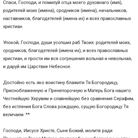
Спаси, Господи, и помилуй отца моего духовнаго (имя),
родителей моих (имена), сродников (имена), начальников,
наставников, благодетелей (имена их) и всех православных
христиан.
Упокой, Господи, души усопших раб Твоих: родителей моих,
сродников, благодетелей (имена их), и всех православных
христиан, и прости им вся согрешения вольная и невольная,
и даруй им Царствие Небесное.
Достойно есть яко воистину блажити Тя Богородицу,
Присноблаженную и Пренепорочную и Матерь Бога нашего.
Честнейшую Херувим и славнейшую без сравнения Серафим,
без истления Бога Слова рождшую, сущую Богородицу Тя
величаем. **
Господи, Иисусе Христе, Сыне Божий, молитв ради