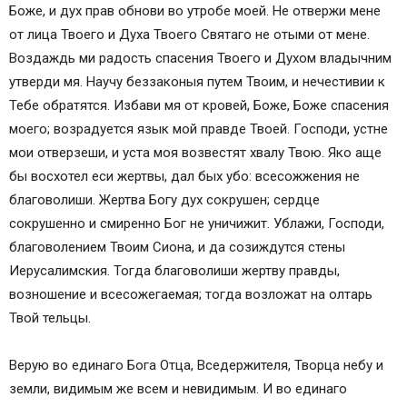
Боже, и дух прав обнови во утробе моей. Не отвержи мене
от лица Твоего и Духа Твоего Святаго не отыми от мене.
Воздаждь ми радость спасения Твоего и Духом владычним
утверди мя. Научу беззаконыя путем Твоим, и нечестивии к
Тебе обратятся. Избави мя от кровей, Боже, Боже спасения
моего; возрадуется язык мой правде Твоей. Господи, устне
мои отверзеши, и уста моя возвестят хвалу Твою. Яко аще
бы восхотел еси жертвы, дал бых убо: всесожжения не
благоволиши. Жертва Богу дух сокрушен; сердце
сокрушенно и смиренно Бог не уничижит. Ублажи, Господи,
благоволением Твоим Сиона, и да созиждутся стены
Иерусалимския. Тогда благоволиши жертву правды,
возношение и всесожегаемая; тогда возложат на oлтарь
Твой тельцы.
Верую во единаго Бога Отца, Вседержителя, Творца небу и
земли, видимым же всем и невидимым. И во единаго