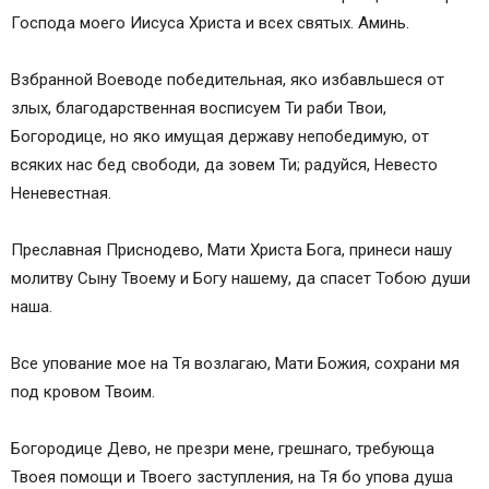
Господа моего Иисуса Христа и всех святых. Аминь.
Взбранной Воеводе победительная, яко избавльшеся от
злых, благодарственная восписуем Ти раби Твои,
Богородице, но яко имущая державу непобедимую, от
всяких нас бед свободи, да зовем Ти; радуйся, Невесто
Неневестная.
Преславная Приснодево, Мати Христа Бога, принеси нашу
молитву Сыну Твоему и Богу нашему, да спасет Тобою души
наша.
Все упование мое на Тя возлагаю, Мати Божия, сохрани мя
под кровом Твоим.
Богородице Дево, не презри мене, грешнаго, требующа
Твоея помощи и Твоего заступления, на Тя бо упова душа