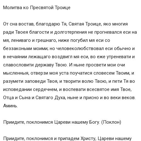
Молитва ко Пресвятой Троице
От сна востав, благодарю Тя, Святая Троице, яко многия
ради Твоея благости и долготерпения не прогневался еси на
мя, лениваго и грешнаго, ниже погубил мя еси со
беззаконьми моими; но человеколюбствовал еси обычно и
в нечаянии лежащаго воздвигл мя еси, во еже утреневати и
славословити державу Твою. И ныне просвети мои очи
мысленныя, отверзи моя уста поучатися словесем Твоим, и
разумети заповеди Твоя, и творити волю Твою, и пети Тя во
исповедании сердечнем, и воспевати всесвятое имя Твое,
Отца и Сына и Святаго Духа, ныне и присно и во веки веков.
Аминь.
Приидите, поклонимся Цареви нашему Богу. (Поклон)
Приидите, поклонимся и припадем Христу, Цареви нашему