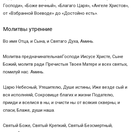
Господи», «Боже вечный», «Благаго Царя», «Ангеле Христов»,
от «Взбранной Воеводе» до «Достойно есть».
Молитвы утренние
Во имя Отца, и Сына, и Святаго Духа, Аминь.
Молитва предначинательнаяГосподи Иисусе Христе, Сыне
Божий, молитв ради Пречистыя Твоея Матере и всех святых,
помилуй нас. Аминь.
Царю Небесный, Утешителю, Душе истины, Иже везде сый и
вся исполняяй, Сокровище благих и жизни Подателю,
прииди и вселися в ны, и очисти ны от всякия скверны, и
спаси, Блаже, души наша.
Святый Боже, Святый Крепкий, Святый Безсмертный,