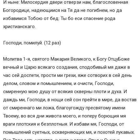
И ныне: Милосердия двери отверзи нам, благословенная
Богородице, надеющиися на Тя да не погибнем, но да
избавимся Тобою от бед: Ты бо еси спасение рода
христианскаго.
Господи, помилуй. (12 раз)
Молитва 1-я, святого Макария Великого, к Богу ОтцуБоже
вечный и Царю всякаго создания, сподобивый мя даже в
час сей доспети, прости ми грехи, яже сотворих в сей день
делом, словом и помышлением, и очисти, Господи,
смиренную мою душу от всякия скверны плоти и духа. И
даждь ми, Господи, в нощи сей сон прейти в мире, да востав
от смиреннаго ми ложа, благоугожду пресвятому имени
Твоему, во вся дни живота моего, и поперу борющия мя
враги плотския и безплотныя. И избави мя, Господи, от
помышлений суетных, оскверняющих мя, и похотей лукавых.