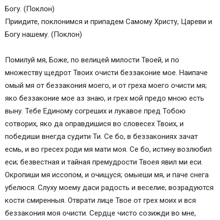
Богу. (Поклон)
Приидите, поклонимся и припадем Самому Христу, Цареви и
Богу нашему. (Поклон)
Помилуй мя, Боже, по велицей милости Твоей, и по
множеству щедрот Твоих очисти беззаконие мое. Наипаче
омый мя от беззакония моего, и от греха моего очисти мя;
яко беззаконие мое аз знаю, и грех мой предо мною есть
выну. Тебе Единому согреших и лукавое пред Тобою
сотворих, яко да оправдишися во словесех Твоих, и
победиши внегда судити Ти. Се бо, в беззакониях зачат
есмь, и во гресех роди мя мати моя. Се бо, истину возлюбил
еси; безвестная и тайная премудрости Твоея явил ми еси.
Окропиши мя иссопом, и очищуся; омыеши мя, и паче снега
убелюся. Слуху моему даси радость и веселие; возрадуются
кости смиренныя. Отврати лице Твое от грех моих и вся
беззакония моя очисти. Сердце чисто созижди во мне,