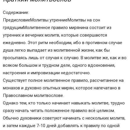
Краткое вечернее молитвенное правило
Еще более сокращенное молитвенное правило
Содержание:
Серафимово правило (молитва на сон грядущий
ПредисловиеМолитвы утренниеМолитвы на сон
короткая 3 сильных)
грядущимМолитвенное правило мирянина состоит из
Сокращенное обиходное правило
утренних и вечерних молитв, которые совершаются
Чудесные случаи с молящимися на ночь
ежедневно. Этот ритм необходим, ибо в противном случае
Избавление от дурных мыслей и образов
душа легко выпадает из молитвенной жизни, как бы
Избавление от бесовских снов
просыпаясь лишь от случая к случаю. В молитве же, как и во
Помощь Божия молящейся вдове
всяком большом и трудном деле, одного вдохновения,
Зачем нужно читать молитвы перед сном
настроения и импровизации недостаточно.
Вечерние молитвы
Существует полное молитвенное правило, рассчитанное на
Толкование отдельных молитвословий
монахов и духовно опытных мирян, которое напечатано в
Нюансы вечернего правила
Православном молитвослове.
Советы свщеннослужителей
Однако тем, кто только начинает навыкать молитве, трудно
сразу начать читать положенное правило всё целиком.
Обычно духовники советуют начинать с нескольких молитв,
и затем каждые 7-10 дней добавлять к правилу по одной