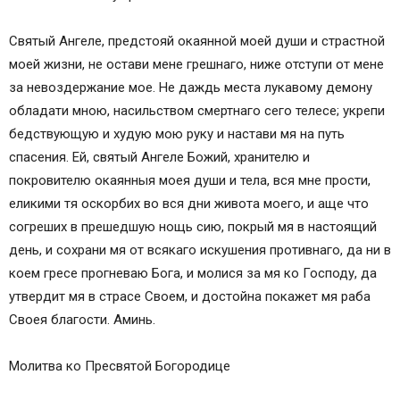
Святый Ангеле, предстояй окаянной моей души и страстной
моей жизни, не остави мене грешнаго, ниже отступи от мене
за невоздержание мое. Не даждь места лукавому демону
обладати мною, насильством смертнаго сего телесе; укрепи
бедствующую и худую мою руку и настави мя на путь
спасения. Ей, святый Ангеле Божий, хранителю и
покровителю окаянныя моея души и тела, вся мне прости,
еликими тя оскорбих во вся дни живота моего, и аще что
согреших в прешедшую нощь сию, покрый мя в настоящий
день, и сохрани мя от всякаго искушения противнаго, да ни в
коем гресе прогневаю Бога, и молися за мя ко Господу, да
утвердит мя в страсе Своем, и достойна покажет мя раба
Своея благости. Аминь.
Молитва ко Пресвятой Богородице