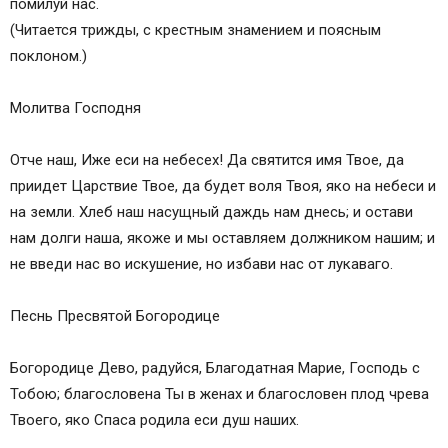
помилуй нас.
(Читается трижды, с крестным знамением и поясным
поклоном.)
Молитва Господня
Отче наш, Иже еси на небесех! Да святится имя Твое, да
приидет Царствие Твое, да будет воля Твоя, яко на небеси и
на земли. Хлеб наш насущный даждь нам днесь; и остави
нам долги наша, якоже и мы оставляем должником нашим; и
не введи нас во искушение, но избави нас от лукаваго.
Песнь Пресвятой Богородице
Богородице Дево, радуйся, Благодатная Марие, Господь с
Тобою; благословена Ты в женах и благословен плод чрева
Твоего, яко Спаса родила еси душ наших.