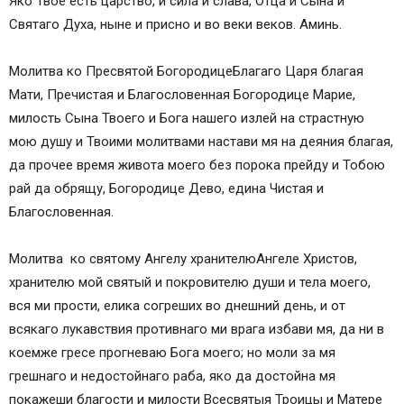
Яко Твое есть царство, и сила и слава, Отца и Сына и
Святаго Духа, ныне и присно и во веки веков. Аминь.
Молитва ко Пресвятой БогородицеБлагаго Царя благая
Мати, Пречистая и Благословенная Богородице Марие,
милость Сына Твоего и Бога нашего излей на страстную
мою душу и Твоими молитвами настави мя на деяния благая,
да прочее время живота моего без порока прейду и Тобою
рай да обрящу, Богородице Дево, едина Чистая и
Благословенная.
Молитва ко святому Ангелу хранителюАнгеле Христов,
хранителю мой святый и покровителю души и тела моего,
вся ми прости, елика согреших во днешний день, и от
всякаго лукавствия противнаго ми врага избави мя, да ни в
коемже гресе прогневаю Бога моего; но моли за мя
грешнаго и недостойнаго раба, яко да достойна мя
покажеши благости и милости Всесвятыя Троицы и Матере