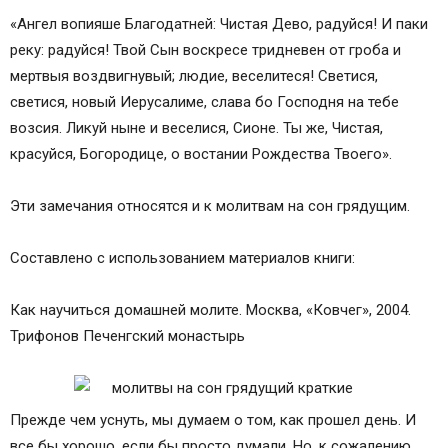
«Ангел вопияше Благодатней: Чистая Дево, радуйся! И паки
реку: радуйся! Твой Сын воскресе тридневен от гроба и
мертвыя воздвигнувый; людие, веселитеся! Светися,
светися, новый Иерусалиме, слава бо Господня на тебе
возсия. Ликуй ныне и веселися, Сионе. Ты же, Чистая,
красуйся, Богородице, о востании Рождества Твоего».
Эти замечания относятся и к молитвам на сон грядущим.
Составлено с использованием материалов книги:
Как научиться домашней молите. Москва, «Ковчег», 2004.
Трифонов Печенгский монастырь
Прежде чем уснуть, мы думаем о том, как прошел день. И
все бы хорошо, если бы просто думали. Но, к сожалению,