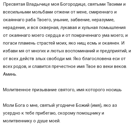
Пресвятая Владычице моя Богородице, святыми Твоими и
всесильными мольбами отжени от мене, смиреннаго и
окаяннаго раба Твоего, уныние, забвение, неразумие,
нерадение, и вся скверная, лукавая и хульная помышления
от окаяннаго моего сердца и от помраченнаго ума моего; и
погаси пламень страстей моих, яко нищ есмь и окаянен. И
избави мя от многих и лютых воспоминаний и предприятий, и
от всех действ злых свободи мя. Яко благословена еси от
всех родов, и славится пречестное имя Твое во веки веков.
Аминь.
Молитвенное призывание святого, имя которого носишь
Моли Бога о мне, святый угодниче Божий (имя), яко аз
усердно к тебе прибегаю, скорому помощнику и
молитвеннику о душе моей.