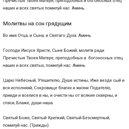
Пречистыя Твоея Матере, преподобных и богоносных отец
наших и всех святых помилуй нас. Аминь.
Молитвы на сон грядущим
Во имя Отца, и Сына, и Святаго Духа. Аминь.
Господи Иисусе Христе, Сыне Божий, молитв ради
Пречистыя Твоея Матере, преподобных и богоносных отец
наших и всех святых, помилуй нас. Аминь.
Царю Небесный, Утешителю, Душе истины, Иже везде сый и
вся исполняяй, Сокровище благих и жизни Подателю,
прииди и вселися в ны, и очисти ны от всякия скверны, и
спаси, Блаже, души наша.
Святый Боже, Святый Крепкий, Святый Безсмертный,
помилуй нас. (Трижды)