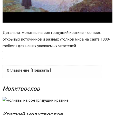
Детально: молитвы на сон грядущий краткие - со всех
открытых источников и разных уголков мира на сайте 1000-
molitv.ru для наших уважаемых читателей.
'
'
Оглавление [Показать]
Молитвослов
Молитвослов
Краткий молитвослов
Молитвы утренние
Молитвы на сон грядущим
Зачем нужны вечерние молитвы
Краткий молитвослов