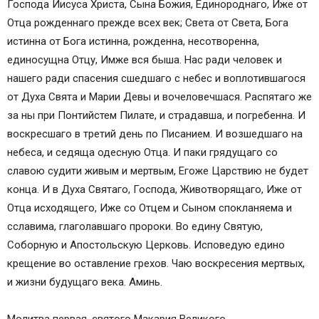
Господа Иисуса Христа, Сына Божия, Единороднаго, Иже от
Отца рожденнаго прежде всех век; Света от Света, Бога
истинна от Бога истинна, рожденна, несотворенна,
единосущна Отцу, Имже вся быша. Нас ради человек и
нашего ради спасения сшедшаго с небес и воплотившагося
от Духа Свята и Марии Девы и вочеловечшася. Распятаго же
за ны при Понтийстем Пилате, и страдавша, и погребенна. И
воскресшаго в третий день по Писанием. И возшедшаго на
небеса, и седяща одесную Отца. И паки грядущаго со
славою судити живым и мертвым, Егоже Царствию не будет
конца. И в Духа Святаго, Господа, Животворящаго, Иже от
Отца исходящего, Иже со Отцем и Сыном спокланяема и
сславима, глаголавшаго пророки. Во едину Святую,
Соборную и Апостольскую Церковь. Исповедую едино
крещение во оставление грехов. Чаю воскресения мертвых,
и жизни будущаго века. Аминь.