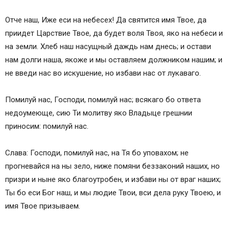
Отче наш, Иже еси на небесех! Да святится имя Твое, да
приидет Царствие Твое, да будет воля Твоя, яко на небеси и
на земли. Хлеб наш насущный даждь нам днесь; и остави
нам долги наша, якоже и мы оставляем должником нашим; и
не введи нас во искушение, но избави нас от лукаваго.
Помилуй нас, Господи, помилуй нас; всякаго бо ответа
недоумеюще, сию Ти молитву яко Владыце грешнии
приносим: помилуй нас.
Слава: Господи, помилуй нас, на Тя бо уповахом; не
прогневайся на ны зело, ниже помяни беззаконий наших, но
призри и ныне яко благоутробен, и избави ны от враг наших;
Ты бо еси Бог наш, и мы людие Твои, вси дела руку Твоею, и
имя Твое призываем.