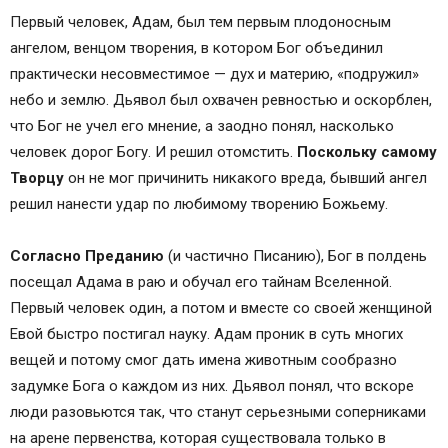
Первый человек, Адам, был тем первым плодоносным
ангелом, венцом творения, в котором Бог объединил
практически несовместимое — дух и материю, «подружил»
небо и землю. Дьявол был охвачен ревностью и оскорблен,
что Бог не учел его мнение, а заодно понял, насколько
человек дорог Богу. И решил отомстить.
Поскольку самому
Творцу
он не мог причинить никакого вреда, бывший ангел
решил нанести удар по любимому творению Божьему.
Согласно Преданию
(и частично Писанию), Бог в полдень
посещал Адама в раю и обучал его тайнам Вселенной.
Первый человек один, а потом и вместе со своей женщиной
Евой быстро постигал науку. Адам проник в суть многих
вещей и потому смог дать имена животным сообразно
задумке Бога о каждом из них. Дьявол понял, что вскоре
люди разовьются так, что станут серьезными соперниками
на арене первенства, которая существовала только в