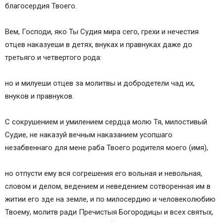
благосердия Твоего.
Вем, Господи, яко Ты Судия мира сего, грехи и нечестия
отцев наказуеши в детях, внуках и правнуках даже до
третьяго и четвертого рода:
но и милуеши отцев за молитвы и добродетели чад их,
внуков и правнуков.
С сокрушением и умилением сердца молю Тя, милостивый
Судие, не наказуй вечным наказанием усопшаго
незабвеннаго для мене раба Твоего родителя моего (имя),
но отпусти ему вся согрешения его вольная и невольная,
словом и делом, ведением и неведением сотворенная им в
житии его зде на земле, и по милосердию и человеколюбию
Твоему, молитв ради Пречистыя Богородицы и всех святых,