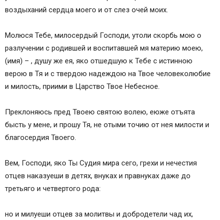
воздыханий сердца моего и от слез очей моих.
Молюся Тебе, милосердый Господи, утоли скорбь мою о
разлучении с родившей и воспитавшей мя материю моею,
(имя) – , душу же ея, яко отшедшую к Тебе с истинною
верою в Тя и с твердою надеждою на Твое человеколюбие
и милость, приими в Царство Твое Небесное.
Преклоняюсь пред Твоею святою волею, еюже отъята
бысть у мене, и прошу Тя, не отыми точию от нея милости и
благосердия Твоего.
Вем, Господи, яко Ты Судия мира сего, грехи и нечестия
отцев наказуеши в детях, внуках и правнуках даже до
третьяго и четвертого рода:
но и милуеши отцев за молитвы и добродетели чад их,