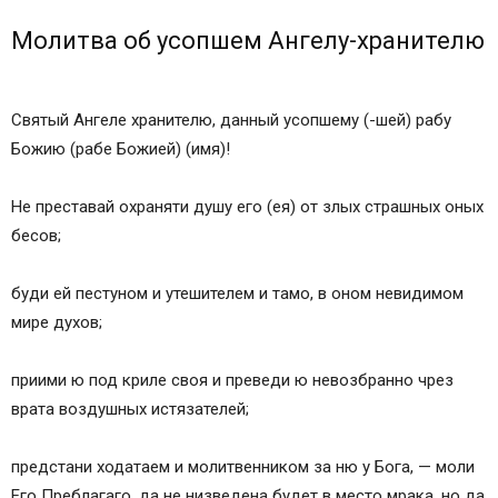
Молитва об усопшем Ангелу-хранителю
Святый Ангеле хранителю, данный усопшему (-шей) рабу
Божию (рабе Божией) (имя)!
Не преставай охраняти душу его (ея) от злых страшных оных
бесов;
буди ей пестуном и утешителем и тамо, в оном невидимом
мире духов;
приими ю под криле своя и преведи ю невозбранно чрез
врата воздушных истязателей;
предстани ходатаем и молитвенником за ню у Бога, — моли
Его Преблагаго, да не низведена будет в место мрака, но да