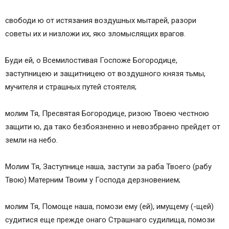
свободи ю от истязания воздушных мытарей, разори
советы их и низложи их, яко зломыслящих врагов.
Буди ей, о Всемилостивая Госпоже Богородице,
заступницею и защитницею от воздушного князя тьмы,
мучителя и страшных путей стоятеля;
молим Тя, Пресвятая Богородице, ризою Твоею честною
защити ю, да тако безбоязненно и невозбранно прейдет от
земли на небо.
Молим Тя, Заступнице наша, заступи за раба Твоего (рабу
Твою) Матерним Твоим у Господа дерзновением;
молим Тя, Помоще наша, помози ему (ей), имущему (-щей)
судитися еще прежде онаго Страшнаго судилища, помози