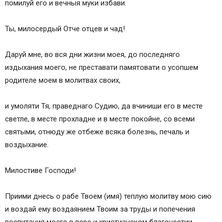
помилуй его и вечныя муки избави.
Ты, милосердый Отче отцев и чад!
Даруй мне, во вся дни жизни моея, до последняго
издыхания моего, не преставати памятовати о усопшем
родителе моем в молитвах своих,
и умоляти Тя, праведнаго Судию, да вчиниши его в месте
светле, в месте прохладне и в месте покойне, со всеми
святыми, отнюду же отбеже всяка болезнь, печаль и
воздыхание.
Милостиве Господи!
Приими днесь о рабе Твоем (имя) теплую молитву мою сию
и воздай ему воздаянием Твоим за труды и попечения