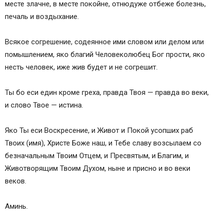
месте злачне, в месте покойне, отнюдуже отбеже болезнь,
печаль и воздыхание.
Всякое согрешение, содеянное ими словом или делом или
помышлением, яко благий Человеколюбец Бог прости, яко
несть человек, иже жив будет и не согрешит.
Ты бо еси един кроме греха, правда Твоя — правда во веки,
и слово Твое — истина.
Яко Ты еси Воскресение, и Живот и Покой усопших раб
Твоих (имя), Христе Боже наш, и Тебе славу возсылаем со
безначальным Твоим Отцем, и Пресвятым, и Благим, и
Животворящим Твоим Духом, ныне и присно и во веки
веков.
Аминь.