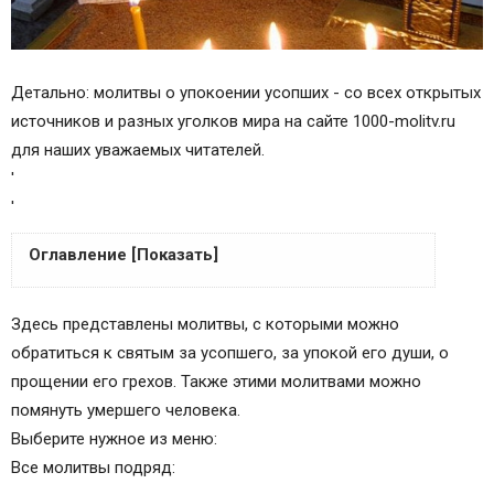
Детально: молитвы о упокоении усопших - со всех открытых
источников и разных уголков мира на сайте 1000-molitv.ru
для наших уважаемых читателей.
'
'
Оглавление [Показать]
Молитва Архангелу Михаилу об усопших
Здесь представлены молитвы, с которыми можно
Молитва Господу Богу об усопшем христианине
обратиться к святым за усопшего, за упокой его души, о
Молитва Господу Богу об умершем вне церкви
прощении его грехов. Также этими молитвами можно
Молитва за умерших Иисусу Христу
помянуть умершего человека.
Молитва об усопшем Ангелу-хранителю
Выберите нужное из меню:
Молитва Пресвятой Богородице
Все молитвы подряд:
Молитва за усопшего до 40 дней