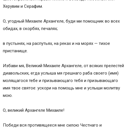
Молитва в день рождения усопшего
Херувим и Серафим.
Ежедневная молитва за живых и усопших
Ежедневная полная молитва за живых и
О, угодный Михаиле Архангеле, буди ми помощник во всех
усопших
обидах, в скорбях, печалях;
Молитва «Отче наш»
Молитва за усопшего от тяжелой болезни
в пустынях, на распутьях, на реках и на морях — тихое
Молитва за внезапно усопшего
пристанище.
Молитва за единоумершего до 40 дней
Молитва за упокой души усопшего на 9 дней
Избави мя, Великий Михаиле Архангеле, от всяких прелестей
Молитва за новопреставленного усопшего
диавольских, егда услыша мя грешнаго раба своего (имя)
Молитвы об усопшем супруге
молящагося тебе и призывающаго тебя и призывающаго
Молитва вдовы об усопшем муже
имя твое святое: ускори на помощь мне и услыши молитву
Молитва об усопшей жене
мою.
Молитвы детей об усопших родителях
Молитва об усопшей матери
О, великий Архангеле Михаиле!
Молитва об усопшем отце
Молитвы родителей о усопших детях
Победи вся противящееся мне силою Честнаго и