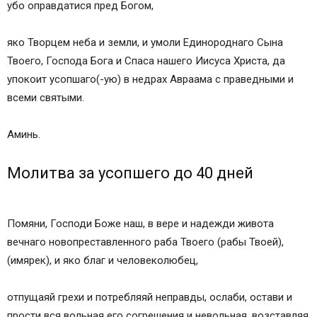
убо оправдатися пред Богом,
яко Творцем неба и земли, и умоли Единороднаго Сына
Твоего, Господа Бога и Спаса нашего Иисуса Христа, да
упокоит усопшаго(-ую) в недрах Авраама с праведными и
всеми святыми.
Аминь.
Молитва за усопшего до 40 дней
Помяни, Господи Боже наш, в вере и надежди живота
вечнаго новопреставленного раба Твоего (рабы Твоей),
(имярек), и яко благ и человеколюбец,
отпущаяй грехи и потребляяй неправды, ослаби, остави и
прости вся вольная его согрешения и невольная, возставляя