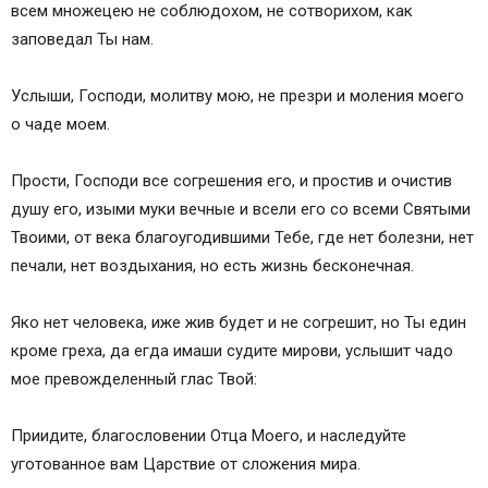
всем множецею не соблюдохом, не сотворихом, как
заповедал Ты нам.
Услыши, Господи, молитву мою, не презри и моления моего
о чаде моем.
Прости, Господи все согрешения его, и простив и очистив
душу его, изыми муки вечные и всели его со всеми Святыми
Твоими, от века благоугодившими Тебе, где нет болезни, нет
печали, нет воздыхания, но есть жизнь бесконечная.
Яко нет человека, иже жив будет и не согрешит, но Ты един
кроме греха, да егда имаши судите мирови, услышит чадо
мое превожделенный глас Твой:
Приидите, благословении Отца Моего, и наследуйте
уготованное вам Царствие от сложения мира.