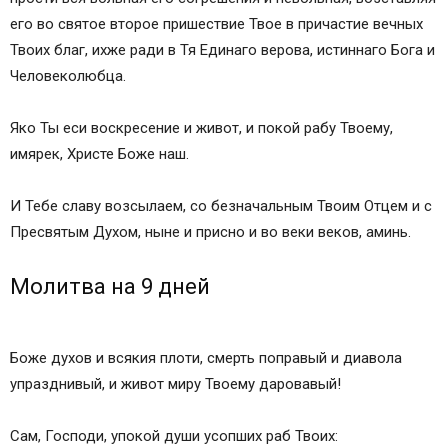
его во святое второе пришествие Твое в причастие вечных
Твоих благ, ихже ради в Тя Единаго верова, истиннаго Бога и
Человеколюбца.
Яко Ты еси воскресение и живот, и покой рабу Твоему,
имярек, Христе Боже наш.
И Тебе славу возсылаем, со безначальным Твоим Отцем и с
Пресвятым Духом, ныне и присно и во веки веков, аминь.
Молитва на 9 дней
Боже духов и всякия плоти, смерть поправый и диавола
упразднивый, и живот миру Твоему даровавый!
Сам, Господи, упокой души усопших раб Твоих: