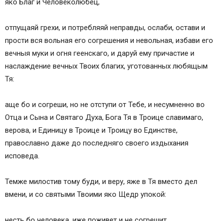
яко Благ и Человеколюбец,
отпущаяй грехи, и потребляяй неправды, ослаби, остави и
прости вся вольная его согрешения и невольная, избави его
вечныя муки и огня геенскаго, и даруй ему причастие и
наслаждение вечных Твоих благих, уготованных любящым
Тя:
аще бо и согреши, но не отступи от Тебе, и несумненно во
Отца и Сына и Святаго Духа, Бога Тя в Троице славимаго,
верова, и Единицу в Троице и Троицу во Единстве,
православно даже до последняго своего издыхания
исповеда.
Темже милостив тому буди, и веру, яже в Тя вместо дел
вмени, и со святыми Твоими яко Щедр упокой:
несть бо человека, иже поживет и не согрешит.