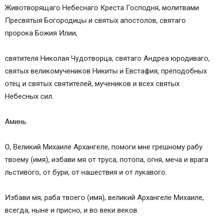
Молитва об усопшей дочери
Животворящаго Небеснаго Креста Господня, молитвами
Молитва о усопшем сыне
Пресвятыя Богородицы и святых апостолов, святаго
Молитва за некрещеных и мертворожденных
пророка Божия Илии,
младенцев
Молитва о самоубиенных
святителя Николая Чудотворца, святаго Андреа юродиваго,
Короткая молитва об усопших
святых великомучеников Никиты и Евстафия, преподобных
Короткая поминальная молитва об усопших
отец и святых святителей, мучеников и всех святых
Сохранить молитвы в социальных сетях:
Небесных сил.
Зачем нужно молиться об умерших
Тексты молитв
Аминь.
Что означают 3, 9, 40 дней и годовщина
День третий
О, Великий Михаиле Архангеле, помоги мне грешному рабу
День девятый
твоему (имя), избави мя от труса, потопа, огня, меча и врага
День сороковой
льстивого, от бури, от нашествия и от лукавого.
Годовщина поминания
Избави мя, раба твоего (имя), великий Архангеле Михаиле,
всегда, ныне и присно, и во веки веков.