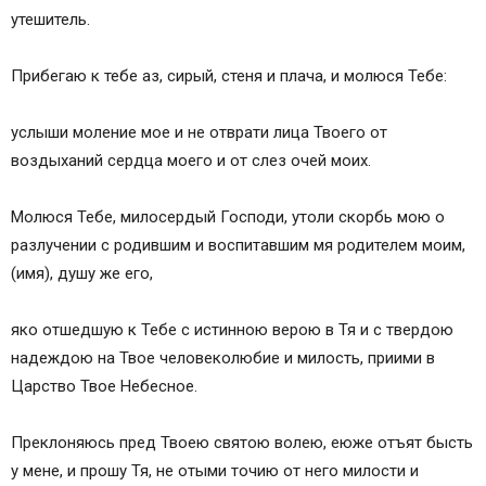
утешитель.
Прибегаю к тебе аз, сирый, стеня и плача, и молюся Тебе:
услыши моление мое и не отврати лица Твоего от
воздыханий сердца моего и от слез очей моих.
Молюся Тебе, милосердый Господи, утоли скорбь мою о
разлучении с родившим и воспитавшим мя родителем моим,
(имя), душу же его,
яко отшедшую к Тебе с истинною верою в Тя и с твердою
надеждою на Твое человеколюбие и милость, приими в
Царство Твое Небесное.
Преклоняюсь пред Твоею святою волею, еюже отъят бысть
у мене, и прошу Тя, не отыми точию от него милости и