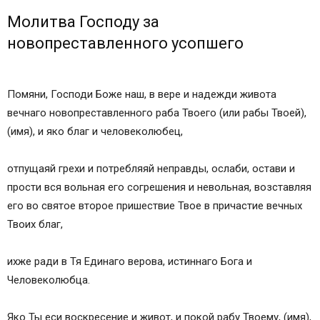
Молитва Господу за
новопреставленного усопшего
Помяни, Господи Боже наш, в вере и надежди живота
вечнаго новопреставленного раба Твоего (или рабы Твоей),
(имя), и яко благ и человеколюбец,
отпущаяй грехи и потребляяй неправды, ослаби, остави и
прости вся вольная его согрешения и невольная, возставляя
его во святое второе пришествие Твое в причастие вечных
Твоих благ,
ихже ради в Тя Единаго верова, истиннаго Бога и
Человеколюбца.
Яко Ты еси воскресение и живот, и покой рабу Твоему, (имя),