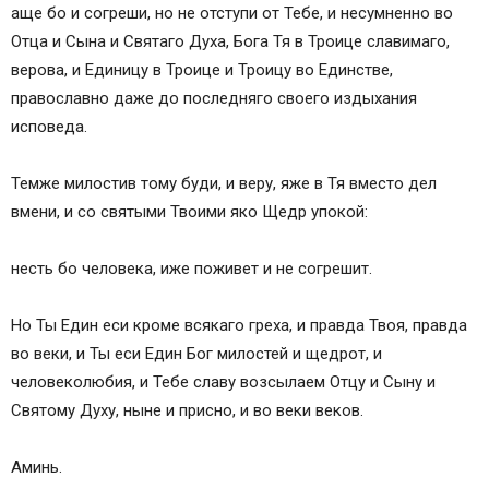
аще бо и согреши, но не отступи от Тебе, и несумненно во
Отца и Сына и Святаго Духа, Бога Тя в Троице славимаго,
верова, и Единицу в Троице и Троицу во Единстве,
православно даже до последняго своего издыхания
исповеда.
Темже милостив тому буди, и веру, яже в Тя вместо дел
вмени, и со святыми Твоими яко Щедр упокой:
несть бо человека, иже поживет и не согрешит.
Но Ты Един еси кроме всякаго греха, и правда Твоя, правда
во веки, и Ты еси Един Бог милостей и щедрот, и
человеколюбия, и Тебе славу возсылаем Отцу и Сыну и
Святому Духу, ныне и присно, и во веки веков.
Аминь.