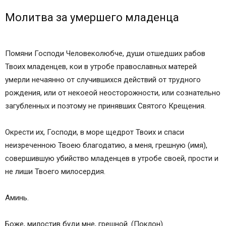
Молитва за умершего младенца
Помяни Господи Человеколюбче, души отшедших рабов
Твоих младенцев, кои в утробе православных матерей
умерли нечаянно от случившихся действий от трудного
рождения, или от некоеой неосторожности, или сознательно
загубленных и поэтому не принявших Святого Крещения.
Окрести их, Господи, в море щедрот Твоих и спаси
неизреченною Твоею благодатию, а меня, грешную (имя),
совершившую убийство младенцев в утробе своей, прости и
не лиши Твоего милосердия.
Аминь.
Боже, милостив буди мне, грешной. (Поклон)