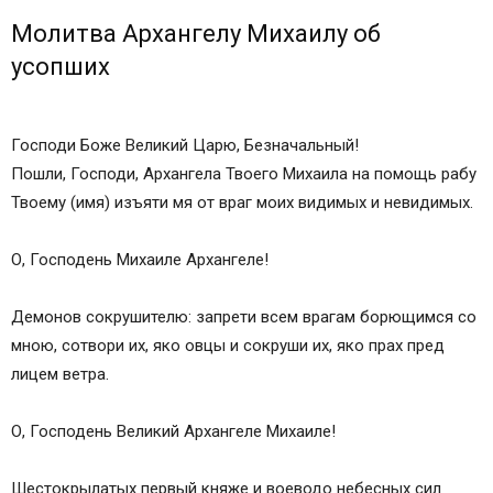
Молитва на 9 дней
Молитва Архангелу Михаилу об
Молитва Господу за новопреставленного
усопших
усопшего
Молитва за усопшего до погребения
Молитва за умершего младенца
Господи Боже Великий Царю, Безначальный!
Молитва родителей за умерших детей (за сына,
Пошли, Господи, Архангела Твоего Михаила на помощь рабу
за дочь)
Твоему (имя) изъяти мя от враг моих видимых и невидимых.
Молитва за усопшую маму
Молитва за усопшего отца
О, Господень Михаиле Архангеле!
Молитва за усопшего мужа
Молитва за усопшую жену (супругу)
Демонов сокрушителю: запрети всем врагам борющимся со
Молитва за усопших родственников и близких
мною, сотвори их, яко овцы и сокруши их, яко прах пред
людей: бабушку, дедушку, сестру, брата, дядю,
лицем ветра.
тетю, друга или подругу
Молитва за усопшего в годовщину смерти
О, Господень Великий Архангеле Михаиле!
Молитва в Дмитриевскую (родительскую)
субботу
Шестокрылатых первый княже и воеводо небесных сил