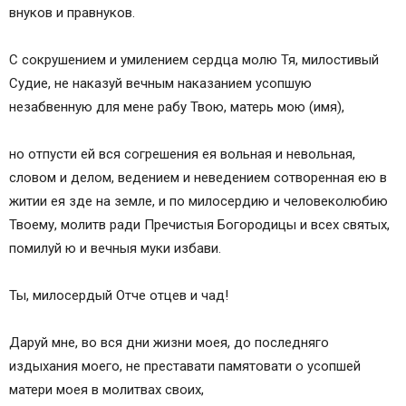
внуков и правнуков.
С сокрушением и умилением сердца молю Тя, милостивый
Судие, не наказуй вечным наказанием усопшую
незабвенную для мене рабу Твою, матерь мою (имя),
но отпусти ей вся согрешения ея вольная и невольная,
словом и делом, ведением и неведением сотворенная ею в
житии ея зде на земле, и по милосердию и человеколюбию
Твоему, молитв ради Пречистыя Богородицы и всех святых,
помилуй ю и вечныя муки избави.
Ты, милосердый Отче отцев и чад!
Даруй мне, во вся дни жизни моея, до последняго
издыхания моего, не преставати памятовати о усопшей
матери моея в молитвах своих,