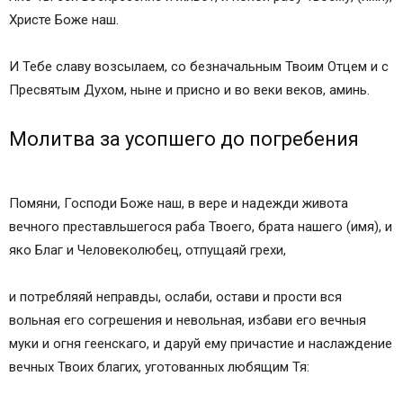
Христе Боже наш.
И Тебе славу возсылаем, со безначальным Твоим Отцем и с
Пресвятым Духом, ныне и присно и во веки веков, аминь.
Молитва за усопшего до погребения
Помяни, Господи Боже наш, в вере и надежди живота
вечного преставльшегося раба Твоего, брата нашего (имя), и
яко Благ и Человеколюбец, отпущаяй грехи,
и потребляяй неправды, ослаби, остави и прости вся
вольная его согрешения и невольная, избави его вечныя
муки и огня геенскаго, и даруй ему причастие и наслаждение
вечных Твоих благих, уготованных любящим Тя: