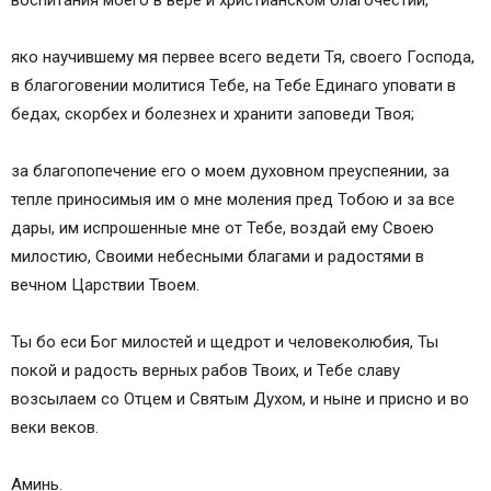
воспитания моего в вере и христианском благочестии,
яко научившему мя первее всего ведети Тя, своего Господа,
в благоговении молитися Тебе, на Тебе Единаго уповати в
бедах, скорбех и болезнех и хранити заповеди Твоя;
за благопопечение его о моем духовном преуспеянии, за
тепле приносимыя им о мне моления пред Тобою и за все
дары, им испрошенные мне от Тебе, воздай ему Своею
милостию, Своими небесными благами и радостями в
вечном Царствии Твоем.
Ты бо еси Бог милостей и щедрот и человеколюбия, Ты
покой и радость верных рабов Твоих, и Тебе славу
возсылаем со Отцем и Святым Духом, и ныне и присно и во
веки веков.
Аминь.