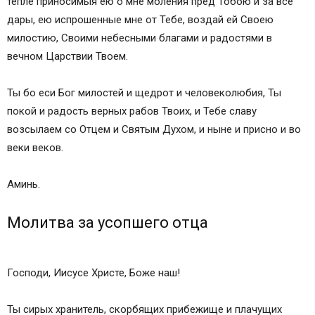
тепле приносимыя ею о мне моления пред Тобою и за все
дары, ею испрошенные мне от Тебе, воздай ей Своею
милостию, Своими небесными благами и радостями в
вечном Царствии Твоем.
Ты бо еси Бог милостей и щедрот и человеколюбия, Ты
покой и радость верных рабов Твоих, и Тебе славу
возсылаем со Отцем и Святым Духом, и ныне и присно и во
веки веков.
Аминь.
Молитва за усопшего отца
Господи, Иисусе Христе, Боже наш!
Ты сирых хранитель, скорбящих прибежище и плачущих