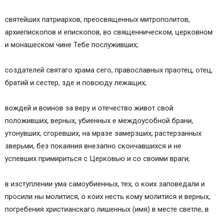
святейших патриархов, преосвященных митрополитов,
архиепископов и епископов, во священническом, церковном
и монашеском чине Тебе послуживших;
создателей святаго храма сего, православных праотец, отец,
братий и сестер, зде и повсюду лежащих;
вождей и воинов за веру и отечество живот свой
положивших, верных, убиенных е междоусобной брани,
утонувших, сгоревших, на мразе замерзших, растерзанных
зверьми, без покаяния внезапно скончавшихся и не
успевших примириться с Церковью и со своими враги;
в изступлении ума самоубиенных, тех, о коих заповедали и
просили ны молитися, о коих несть кому молитися и верных,
погребения христианскаго лишенных (имя) в месте светле, в