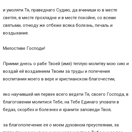
и умоляти Тя, праведнаго Судию, да вчиниши ю в месте
светле, в месте прохладне и в месте покойне, со всеми
святыми, отнюду же отбеже всяка болезнь, печаль и
воздыхание.
Милостиве Господи!
Приими днесь о рабе Твоей (имя) теплую молитву мою сию и
воздай ей воздаянием Твоим за труды и попечения
воспитания моего в вере и христианском благочестии,
яко научившей мя первее всего ведети Тя, своего Господа, в
благоговении молитися Тебе, на Тебе Единаго уповати в
бедах, скорбех и болезнех и хранити заповеди Твоя;
за благопопечение ея о моем духовном преуспеянии, за