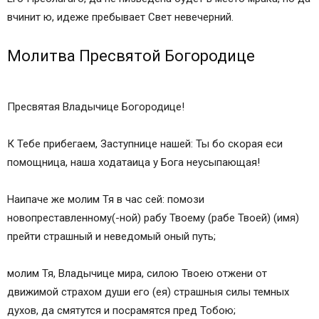
вчинит ю, идеже пребывает Свет невечерний.
Молитва Пресвятой Богородице
Пресвятая Владычице Богородице!
К Тебе прибегаем, Заступнице нашей: Ты бо скорая еси
помощница, наша ходатаица у Бога неусыпающая!
Наипаче же молим Тя в час сей: помози
новопреставленному(-ной) рабу Твоему (рабе Твоей) (имя)
прейти страшный и неведомый оный путь;
молим Тя, Владычице мира, силою Твоею отжени от
движимой страхом души его (ея) страшныя силы темных
духов, да смятутся и посрамятся пред Тобою;