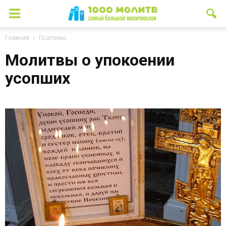
Главная
Псаломы
Молитвы о упокоении
усопших