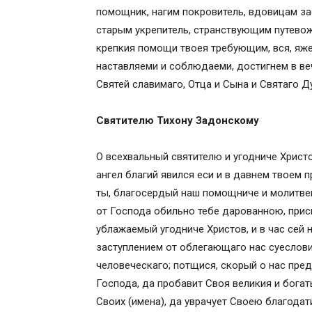
помощник, нагим покровитель, вдовицам за
старым укрепитель, странствующим путевож
крепкия помощи твоея требующим, вся, яже
наставляеми и соблюдаеми, достигнем в ве
Святей славимаго, Отца и Сына и Святаго Ду
Святителю Тихону Задонскому
О всехвальный святителю и угодниче Христо
ангел благий явился еси и в давнем твоем 
ты, благосердый наш помощниче и молитве
от Господа обильно тебе дарованною, прис
ублажаемый угодниче Христов, и в час сей
заступлением от облегающаго нас суеслови
человеческаго; потщися, скорый о нас пре
Господа, да пробавит Своя великия и бога
Своих (имена), да уврачует Своею благода