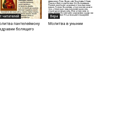
т читателей
Вера
олитва пантелеймону
Молитва в унынии
здравии болящего