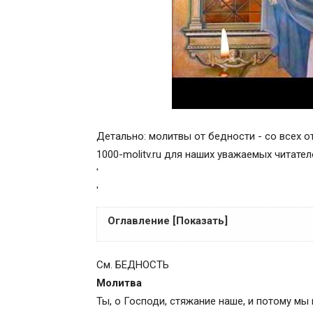
Детально: молитвы от бедности - со всех о
1000-molitv.ru для наших уважаемых читател
'
'
Оглавление [Показать]
Оглавление
См. БЕДНОСТЬ
* * *
Молитва
Осеняя себя крестным святым знамение
Ты, о Господи, стяжание наше, и потому мы
тебе, ангеле Христов, хранитель моея д