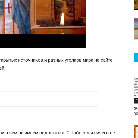
ткрытых источников и разных уголков мира на сайте
ей.
П
Ж
90
м, обращаюсь я в молитве усердной к
 ни в чем не имеем недостатка. С Тобою мы ничего не
уши и тела. Иже ведаешь делами моими,