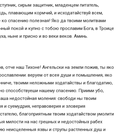
ступник, сирым защитник, младенцем питатель,
дь, плавающим кормчий, и исходатайствуй всем,
 ко спасению полезная! Яко да твоими молитвами
чный покой и купно с тобою прославим Бога, в Троице
ха, ныне и присно и во веки веков. Аминь.
в, отче наш Тихоне! Ангельски на земли пожив, ты яко
прославлении: веруем от всея души и помышления, яко
нниче, твоими неложными ходатайствы и благодатию,
но способствуеши нашему спасению. Приими убо,
 наша недостойная моления: свободи ны твоим
я и суемудрия, неправоверия и зловерия
дстателю, благоприятным твоим ходатайством умолити
тыя милости на нас грешных и недостойных рабех
тию неисцеленныя язвы и струпы растленных душ и