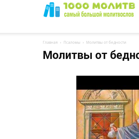
1000
Главная
Псаломы
Молитвы от бедности
Молитвы от бедн
Молитв