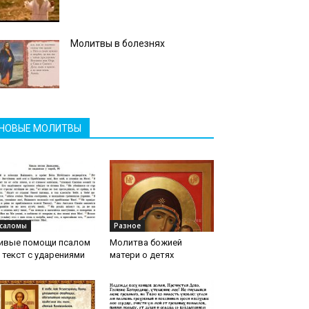
Молитвы в болезнях
НОВЫЕ МОЛИТВЫ
саломы
Разное
ивые помощи псалом
Молитва божией
 текст с ударениями
матери о детях