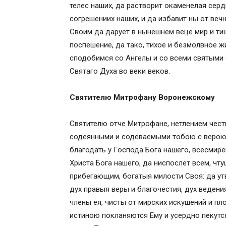
телес наших, да растворит окаменелая сер
согрешениих наших, и да избавит ны от веч
Своим да дарует в нынешнем веце мир и тиш
поспешение, да тако, тихое и безмолвное ж
сподобимся со Ангелы и со всеми святыми 
Святаго Духа во веки веков.
Святителю Митрофану Воронежскому
Святителю отче Митрофане, нетлением чест
содеянными и содеваемыми тобою с верою 
благодать у Господа Бога нашего, всесмире
Христа Бога нашего, да ниспослет всем, чт
прибегающим, богатыя милости Своя: да у
дух правыя веры и благочестия, дух ведения
члены ея, чисты от мирских искушений и пло
истиною покланяются Ему и усердно пекутс