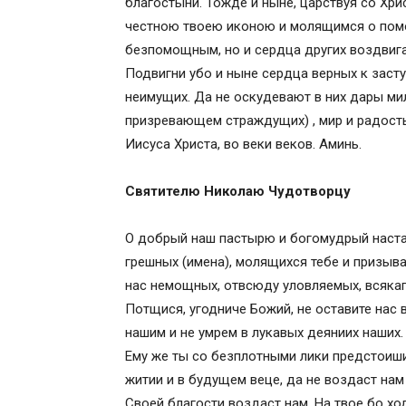
благостыни. Тожде и ныне, царствуя со Хр
Молитва пред иконами Божией Матери «
честною твоею иконою и молящимся о помо
бедности и уныния при появлении дене
безпомощным, но и сердца других воздвига
Молитва пред иконами Божией Матери 
Подвигни убо и ныне сердца верных к заст
для защиты от денежных проблем
неимущих. Да не оскудевают в них дары мило
Сочавскому
призревающем страждущих) , мир и радость 
Обратите внимание на похожие темы
Иисуса Христа, во веки веков. Аминь.
Предыдущая запись
Следующая запись
Святителю Николаю Чудотворцу
Поделитесь страницей в социальных се
О добрый наш пастырю и богомудрый наста
грешных (имена), молящихся тебе и призыв
нас немощных, отвсюду уловляемых, всяка
Потщися, угодниче Божий, не оставите нас 
нашим и не умрем в лукавых деяниих наших
Ему же ты со безплотными лики предстоиши
житии и в будущем веце, да не воздаст нам
Своей благости воздаст нам. На твое бо х