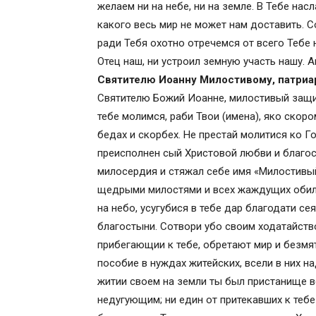
желаем ни на небе, ни на земле. В Тебе н
направляешь меня, посылаешь мне счастл
какого весь мир не может нам доставить. С
моих. Прости мои прегрешения, поелику 
ради Тебя охотно отречемся от всего Тебе 
невезения. Пусть неудачи обходят сторо
Отец наш, ни устроил земную участь нашу. А
делах моих вершится воля Господа, Чел
Святителю Иоанну Милостивому, патриа
невезения и нищеты. О сем молю тебя, б
Святителю Божий Иоанне, милостивый защит
Святитель Иоанн Милостивый, Патриарх
тебе молимся, раби Твои (имена), яко скор
благосостояния и нищеты
бедах и скорбех. Не престай молитися ко Г
Молитва святителю Спиридону Тримифу
преисполнен сый Христовой любви и благос
безбедное существование
милосердия и стяжал себе имя «Милостивый
Молитва святителю Тихону Задонскому
щедрыми милостями и всех жаждущих обиль
жизни и избавления от бедности
на небо, усугубися в тебе дар благодати с
О великий Христов угодниче, святый че
благостыни. Сотвори убо своим ходатайство
престолу Господню предстояй, на земл
прибегающии к тебе, обретают мир и безмят
различная совершаяй чудеса! Призри м
пособие в нуждах житейских, всели в них н
твоей людие (имена), умиленно молящи
житии своем на земли ты был пристанище 
заступления.
недугующим; ни един от притекавших к тебе
утешения в скорби безденежья