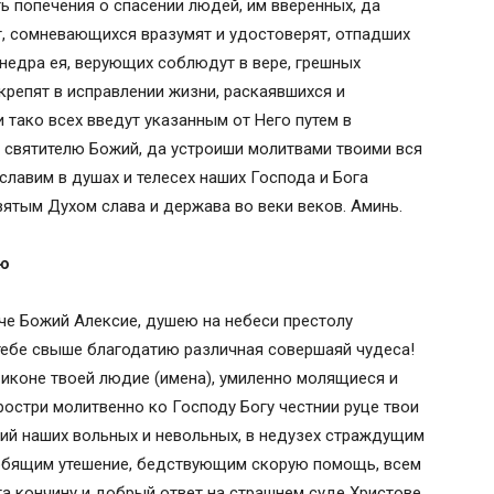
ь попечения о спасении людей, им вверенных, да
, сомневающихся вразумят и удостоверят, отпадших
недра ея, верующих соблюдут в вере, грешных
крепят в исправлении жизни, раскаявшихся и
и тако всех введут указанным от Него путем в
, святителю Божий, да устроиши молитвами твоими вся
славим в душах и телесех наших Господа и Бога
вятым Духом слава и держава во веки веков. Аминь.
ию
ече Божий Алексие, душею на небеси престолу
тебе свыше благодатию различная совершаяй чудеса!
иконе твоей людие (имена), умиленно молящиеся и
ростри молитвенно ко Господу Богу честнии руце твои
ний наших вольных и невольных, в недузех страждущим
орбящим утешение, бедствующим скорую помощь, всем
а кончину и добрый ответ на страшнем суде Христове.