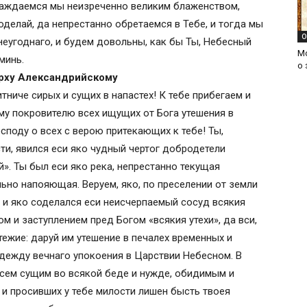
аслаждаемся мы неизреченно великим блаженством,
ивый случай, та не оставь и в миг неудач
оделай, да непрестанно обретаемся в Тебе, и тогда мы
погреших против веры. Защити, святый, от
О
неугоднаго, и будем довольны, как бы Ты, Небесный
ной раба Божия (имя), пусть во всех
М
минь.
о 
овеколюбче, и никогда не пострадаю я от
рху Александрийскому
лагодетель. Аминь.
ниче сирых и сущих в напастех! К тебе прибегаем и
 Александрийский
ому покровителю всех ищущих от Бога утешения в
осподу о всех с верою притекающих к тебе! Ты,
нтскому, дарующая безмятежное,
ти, явился еси яко чудный чертог добродетели
». Ты был еси яко река, непрестанно текущая
 для ниспослания безбедной
но напояющая. Веруем, яко, по преселении от земли
ея и яко соделался еси неисчерпаемый сосуд всякия
ловече Божий Алексие, душею на небеси
м и заступлением пред Богом «всякия утехи», да вси,
и же данною тебе свыше благодатию
ежие: даруй им утешение в печалех временных и
илостив-но на предстоящия святей иконе
адежду вечнаго упокоения в Царствии Небесном. В
еся и просящия от тебе помощи и
всем сущим во всякой беде и нужде, обидимым и
 и просивших у тебе милости лишен бысть твоея