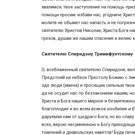
хвалимся, твое заступление на помощь при
помощи просим: избави нас, угодниче Христ
молитв не обымет нас напасть и не погрязне
святителю Христов Николае, Христа Бога на
грехов, душам же нашим спасение и велию м
Святителю Спиридону Тримифунтскому
О, всеблаженный святителю Спиридоне, вел
Предстояй на небеси Престолу Божию с ли
зде люди (имена) и просящия сильныя тво
да не осудит нас по беззаконием нашим, но
Христа и Бога нашего мирное и безмятежное
благоплодие и во всем всякое изобилие и б
даруемая нам от щедраго Бога, но во славу
всех, верою несумненною к Богу приходящих
томлений и диавольских наветов! Буди печа