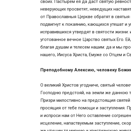
своих. Пастырем ея да даст святую ревност
неверующих просветят, неведущих наставят
от Православныя Церкве обратят в святыя 
подвигнут к покаянию, кающихся утешат и у
исправившихся утвердят в святости жизни: 
уготованное вечное Царство святых Его. Ей
благая душам и телесем нашим: да и мы про
нашего, Иисуса Христа, Емуже со Отцем и С
Преподобному Алексию, человеку Бож
О великий Христов угодниче, святый челов
Господню предстояй, на земли же данною 
Призри милостивно на предстоящия святей 
просящия от тебе помощи и заступления. П
и испроси нам от Него оставление согреше
исцеление, напаствуемым заступление, ск
же чтущим тя мирную и христианскую живот