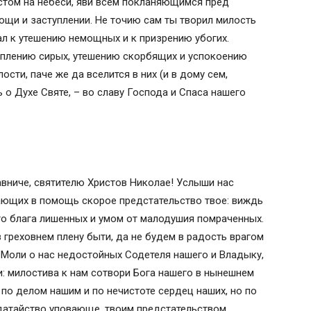
истом на небеси, яви всем покланяющимся пред
Казанская» для избавления от
щи и заступлении. Не точию сам ты творил милость
жных проблем
л к утешению немощных и к призрению убогих.
«Покров Пресвятой Богородицы»
уплению сирых, утешению скорбящих и успокоению
сти, паче же да вселится в них (и в дому сем,
о Духе Святе, – во славу Господа и Спаса нашего
тях
вниче, святителю Христов Николае! Услыши нас
ающих в помощь скорое предстательство твое: виждь
го блага лишенных и умом от малодушия помраченных.
в греховнем плену быти, да не будем в радость врагом
. Моли о нас недостойных Содетеля нашего и Владыку,
: милостива к нам сотвори Бога нашего в нынешнем
 по делом нашим и по нечистоте сердец наших, но по
одатайство уповающе, твоим предстательством