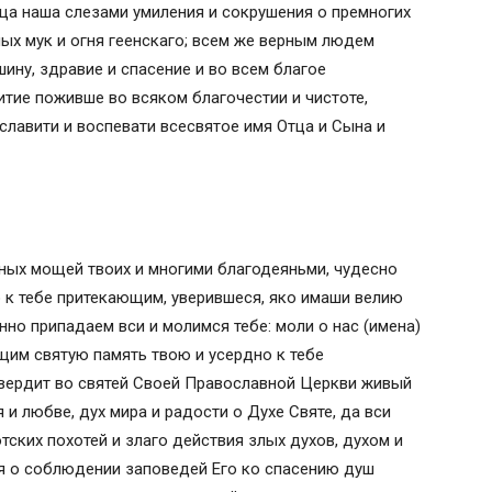
дца наша слезами умиления и сокрушения о премногих
ных мук и огня геенскаго; всем же верным людем
ину, здравие и спасение и во всем благое
итие поживше во всяком благочестии и чистоте,
славити и воспевати всесвятое имя Отца и Сына и
ных мощей твоих и многими благодеяньми, чудесно
к тебе притекающим, уверившеся, яко имаши велию
нно припадаем вси и молимся тебе: моли о нас (имена)
ущим святую память твою и усердно к тебе
твердит во святей Своей Православной Церкви живый
 и любве, дух мира и радости о Духе Святе, да вси
тских похотей и злаго действия злых духов, духом и
я о соблюдении заповедей Его ко спасению душ