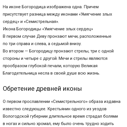
Молитва перед иконой
На иконе Богородица изображена одна. Причем
Значение образа
присутствует разница между иконами «Умягчение злых
Происхождение образа
сердец» и «Семистрельная».
О чем молятся перед Семистрельным образом
Икона Богородицы «Умягчение злых сердец»
Богоматери
В первом случае Деву пронзают мечи, расположенные
Текст молитвы перед Семистрельной иконой
по три справа и слева, а седьмой внизу.
Тропарь, глас 5
Во втором — Богородицу пронзают стрелы, три с одной
Кондак, глас 2
стороны и четыре с другой. Мечи и стрелы являются
Молитва иконе Семистрельной Божьей матери
прообразом глубокой печали, которую Великая
от одиночества
Благодетельница несла в своей душе всю жизнь.
Текст молитвы Семистрельной Божией Матери
“Умягчение злых сердец”
Обретение древней иконы
Описание иконы Пресвятой Богородицы
О первом прославлении «Семистрельного» образа издавна
“Умягчение злых сердец” (“Семистрельная”)
известно следующее. Крестьянин одного из уездов
Происхождение иконы “Семистрельной” Божьей
Вологодской губернии длительное время страдал болями
Матери (“Умягчение злых сердец”)
в ногах и сильно хромал, ему было очень трудно ходить
В каких случаях обращаться к иконе Пресвятой