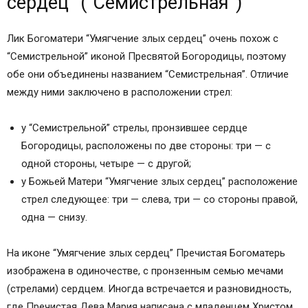
сердец” (“Семистрельная”)
Лик Богоматери “Умягчение злых сердец” очень похож с
“Семистрельной” иконой Пресвятой Богородицы, поэтому
обе они объединены названием “Семистрельная”. Отличие
между ними заключено в расположении стрел:
у “Семистрельной” стрелы, пронзившее сердце
Богородицы, расположены по две стороны: три — с
одной стороны, четыре — с другой;
у Божьей Матери “Умягчение злых сердец” расположение
стрел следующее: три — слева, три — со стороны правой,
одна — снизу.
На иконе “Умягчение злых сердец” Пречистая Богоматерь
изображена в одиночестве, с пронзенным семью мечами
(стрелами) сердцем. Иногда встречается и разновидность,
где Пречистая Дева Мария написана с младенцем Христом