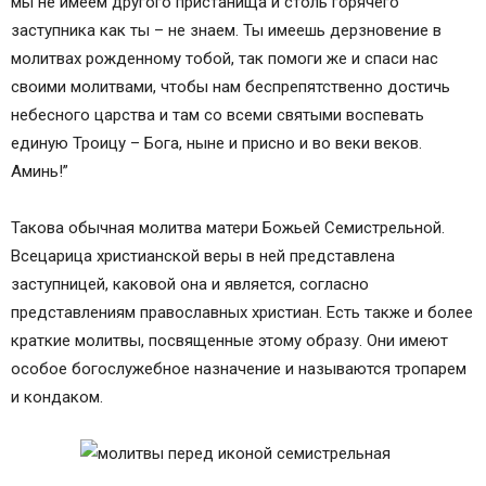
мы не имеем другого пристанища и столь горячего
заступника как ты – не знаем. Ты имеешь дерзновение в
молитвах рожденному тобой, так помоги же и спаси нас
своими молитвами, чтобы нам беспрепятственно достичь
небесного царства и там со всеми святыми воспевать
единую Троицу – Бога, ныне и присно и во веки веков.
Аминь!”
Такова обычная молитва матери Божьей Семистрельной.
Всецарица христианской веры в ней представлена
заступницей, каковой она и является, согласно
представлениям православных христиан. Есть также и более
краткие молитвы, посвященные этому образу. Они имеют
особое богослужебное назначение и называются тропарем
и кондаком.