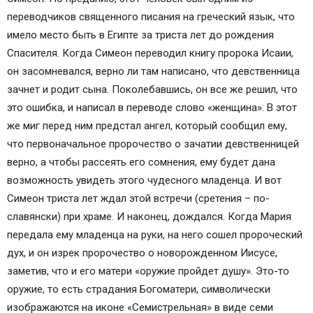
переводчиков священного писания на греческий язык, что
имело место быть в Египте за триста лет до рождения
Спасителя. Когда Симеон переводил книгу пророка Исаии,
он засомневался, верно ли там написано, что девственница
зачнет и родит сына. Поколебавшись, он все же решил, что
это ошибка, и написал в переводе слово «женщина». В этот
же миг перед ним предстал ангел, который сообщил ему,
что первоначальное пророчество о зачатии девственницей
верно, а чтобы рассеять его сомнения, ему будет дана
возможность увидеть этого чудесного младенца. И вот
Симеон триста лет ждал этой встречи (сретения – по-
славянски) при храме. И наконец, дождался. Когда Мария
передала ему младенца на руки, на него сошел пророческий
дух, и он изрек пророчество о новорожденном Иисусе,
заметив, что и его матери «оружие пройдет душу». Это-то
оружие, то есть страдания Богоматери, символически
изображаются на иконе «Семистрельная» в виде семи