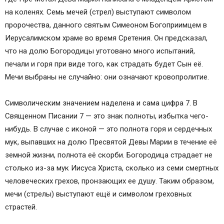
на коленях. Семь мечей (стрел) выступают символом
пророчества, данного святым Симеоном Богоприимцем в
Иерусалимском храме во время Сретения. Он предсказал,
что на долю Богородицы уготовано много испытаний,
печали и горя при виде того, как страдать будет Сын её.
Мечи выбраны не случайно: они означают кровопролитие.
Символическим значением наделена и сама цифра 7. В
Священном Писании 7 — это знак полноты, избытка чего-
нибудь. В случае с иконой — это полнота горя и сердечных
мук, выпавших на долю Пресвятой Девы Марии в течение её
земной жизни, полнота её скорби. Богородица страдает не
столько из-за мук Иисуса Христа, сколько из семи смертных
человеческих грехов, пронзающих ее душу. Таким образом,
мечи (стрелы) выступают ещё и символом греховных
страстей.