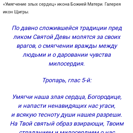
«Умягчение злых сердец» икона Божией Матери. Галерея
икон Щигры.
По давно сложившейся традиции пред
ликом Святой Девы молятся за своих
врагов, о смягчении вражды между
людьми и о даровании чувства
милосердия.
Тропарь, глас 5-й:
Умягчи наша злая сердца, Богородице,
и напасти ненавидящих нас угаси,
и всякую тесноту души нашея разреши.
Hа Твой святый образ взирающи, Твоим
страданием и милосердием о нас