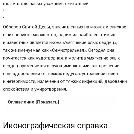
molitv.ru для наших уважаемых читателей.
'
'
Образов Святой Девы, запечатленных на иконах и списках
с них великое множество, одним из наиболее чтимых
и известных является икона «Умягчение злых сердец»,
так же именуемая как «Семистрельная». Сегодня она
почитается как чудотворная, а молитва умягчение злых
сердец применяется верующими людьми как прошение
о выздоровлении от тяжких недугов, устранении гнева
и нетерпимости, излечении от тяжких инфекций, даровании
спокойствия и умиротворения.
Оглавление [Показать]
Иконографическая справка
Иконографическая справка
Обретение древней иконы
Молитвенные правила