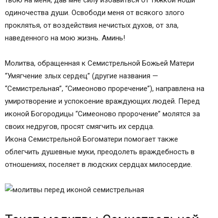
твою на меня, дав мне силу избавиться от тяжкой ноши
одиночества души. Освободи меня от всякого злого
проклятья, от воздействия нечистых духов, от зла,
наведенного на мою жизнь. Аминь!
Молитва, обращенная к Семистрельной Божьей Матери
“Умягчение злых сердец” (другие названия —
“Семистрельная”, “Симеоново проречение”), направлена на
умиротворение и успокоение враждующих людей. Перед
иконой Богородицы “Симеоново пророчение” молятся за
своих недругов, просят смягчить их сердца.
Икона Семистрельной Богоматери помогает также
облегчить душевные муки, преодолеть враждебность в
отношениях, поселяет в людских сердцах милосердие.