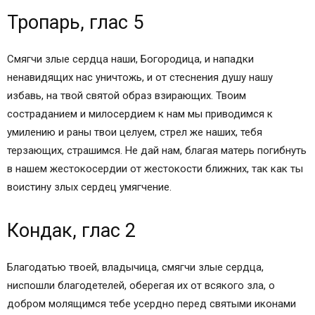
Тропарь, глас 5
Смягчи злые сердца наши, Богородица, и нападки
ненавидящих нас уничтожь, и от стеснения душу нашу
избавь, на твой святой образ взирающих. Твоим
состраданием и милосердием к нам мы приводимся к
умилению и раны твои целуем, стрел же наших, тебя
терзающих, страшимся. Не дай нам, благая матерь погибнуть
в нашем жестокосердии от жестокости ближних, так как ты
воистину злых сердец умягчение.
Кондак, глас 2
Благодатью твоей, владычица, смягчи злые сердца,
ниспошли благодетелей, оберегая их от всякого зла, о
добром молящимся тебе усердно перед святыми иконами