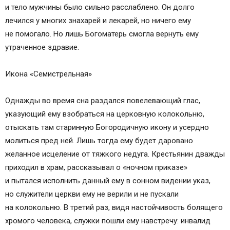
и тело мужчины было сильно расслаблено. Он долго
Богородицы “Умягчение злых сердец”?
лечился у многих знахарей и лекарей, но ничего ему
Текст молитвы
не помогало. Но лишь Богоматерь смогла вернуть ему
утраченное здравие.
Икона «Семистрельная»
Однажды во время сна раздался повелевающий глас,
указующий ему взобраться на церковную колокольню,
отыскать там старинную Богородичную икону и усердно
молиться пред ней. Лишь тогда ему будет даровано
желанное исцеление от тяжкого недуга. Крестьянин дважды
приходил в храм, рассказывал о «ночном приказе»
и пытался исполнить данный ему в сонном видении указ,
но служители церкви ему не верили и не пускали
на колокольню. В третий раз, видя настойчивость болящего
хромого человека, служки пошли ему навстречу: инвалид