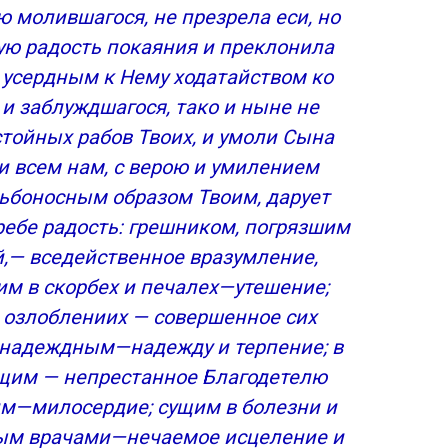
ы
 молившагося, не презрела еси, но
аний
ую радость покаяния и преклонила
уть истинный
 усердным к Нему ходатайством ко
:
и заблуждшагося, тако и ныне не
 и их здравии
стойных рабов Твоих, и умоли Сына
 и всем нам, с верою и умилением
боносным образом Твоим, дарует
ребе радость: грешником, погрязшим
иконой, именуемой «Целительница»
ей,— вседейственное вразумление,
им в скорбех и печалех—утешение;
 Богородице
 озлоблениих — совершенное сих
дый день
надеждным—надежду и терпение; в
ородице Казанской Божьей Матери
щим — непрестанное Благодетелю
 болезней
им—милосердие; сущим в болезни и
ым врачами—нечаемое исцеление и
и в период беременности