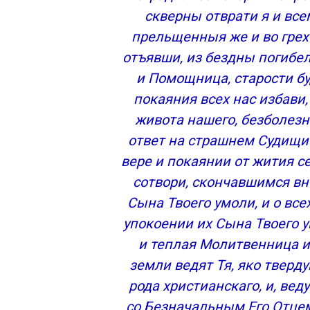
скверны отврати я и все
прельщенныя же и во грех 
отъявши, из бездны погибе
и Помощница, старости бу
покаяния всех нас избави
живота нашего, безболезн
ответ на страшнем Судищи
вере и покаянии от жития с
сотвори, скончавшимся в
Сына Твоего умоли, и о все
упокоении их Сына Твоего 
и теплая Молитвенница и 
земли ведят Тя, яко твер
рода христианскаго, и, вед
со Безначальным Его Отце