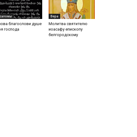
саломы
Вера
лова благослови душе
Молитва святителю
я господа
иоасафу епископу
белгородскому