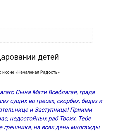
даровании детей
аркомании
равии, исцелении зрения
ного от рака
к иконе «Нечаянная Радость»
целении от болезней
агаго Сына Мати Всеблагая, града
ы и ненависти
х сущих во гресех, скорбех, бедах и
ательнице и Заступнице! Приими
ас, недостойных раб Твоих, Тебе
и
е грешника, на всяк день многажды