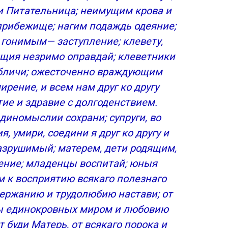
ди Питательница; неимущим крова и
ри
прибежище; нагим подаждь одеяние;
гонимым— заступление; клевету,
ящия незримо оправдай; клеветники
обличи; ожесточенно враждующим
. Ефрема Сирина
рение, и всем нам друг ко другу
тие и здравие с долгоденствием.
диномыслии сохрани; супруги, во
, умири, соедини я друг ко другу и
ве Марии
азрушимый; матерем, дети родящим,
ение; младенцы воспитай; юныя
 Матери
м к восприятию всякаго полезнаго
держанию и трудолюбию настави; от
ы единокровных миром и любовию
 буди Матерь, от всякаго порока и