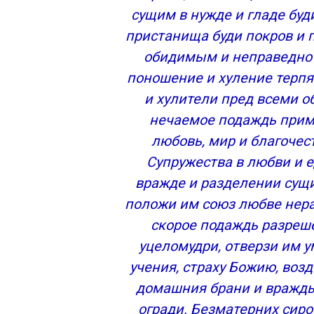
сущим в нужде и гладе бу
Молитвы просительные к Божьей Мате
Молитва 1-я
пристанища буди покров и 
Молитва 2-я
обидимым и неправедно 
Молитва 3-я
поношение и хуление терп
Молитва 4-я
и хулители пред всеми 
Молитва ко Пресвятой Богородице, св
нечаемое подаждь прими
Молитва Богородице
любовь, мир и благочес
Молитва Божьей Матери
Молитва Божьей Матери
Супружества в любви и е
Молитва к Божией Матери
вражде и разделении сущия
Молитва ко Пресвятой Богородице Де
положи им союз любве нер
Молитва «Богородице, Дево, радуйся»
скорое подаждь разреш
Молитва Семистрельной иконе Божьей
уцеломудри, отверзи им у
Молитва Умиление
учения, страху Божию, воз
Молитвы Казанской Божьей Матери
домашния брани и вражд
Имперский амулет на удачу и богатство
огради. Безматерних сирот