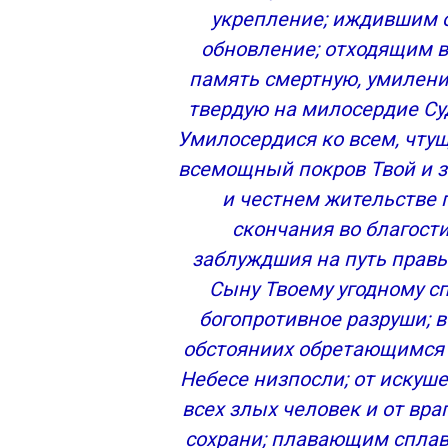
укрепление; иждившим 
Молитва перед иконой Казанской Божь
обновление; отходящим 
Текст полной молитвы
память смертную, умиление
Текст сокращенного варианта
Когда день памяти иконы Казанской Б
твердую на милосердие Су
Иконы и списки, дошедшие до наших д
Умилосердися ко всем, чтущ
Молитвы покаянные к Божьей Матери
всемощный покров Твой и за
Молитва Божьей Матери 1-я
и честнем жительстве
Молитва Божьей Матери 2-я
скончания во благости
Молитва Пресвятой Богородице 3-я
заблуждшия на путь правы
Молитва к Божьей Матери, читаемая в 
Молитва Божьей Матери при болезнях и
Сыну Твоему угодному сп
Псалом 90 из Псалтири Божией Матери
богопротивное разруши; 
Молитва ко Пресвятой Богородице Ми
обстояниих обретающимся 
Небесе низпосли; от искуше
Молитва Божьей Матери о помощи и за
всех злых человек и от вр
Молитвы благодарственные Божьей М
сохрани; плавающим сплав
Песнь хвалебная Пресвятой Богороди