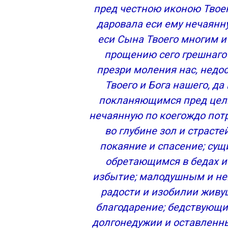
Молитва Богоматери об укреплении вер
пред честною иконою Твоею
Молитва Богородице от душевных терз
даровала еси ему нечаянн
Молитва Богоматери о наставлении на п
еси Сына Твоего многим и
Сохранить молитвы в социальных сетях
прощению сего грешнаго 
Молитвы Пресвятой Богородице о детях
презри моления нас, недо
Покрова Пресвятой Богородицы
Молитва на праздник «Покрова»
Твоего и Бога нашего, да
Молитвы о рождении здоровых детей
покланяющимся пред цель
Если дети болеют
нечаянную по коегождо пот
Молитва Пресвятой Богородице перед 
во глубине зол и страст
Рождество Пресвятой Богородицы
покаяние и спасение; сущ
Молитва о зачатии ребенка Пресвятой
обретающимся в бедах и
Молитвы Пресвятой Богородице на каж
Молитва Казанской Божьей Матери
избытие; малодушным и не
Самая сильная молитва Пресвятой Бог
радости и изобилии живу
Молитва о здравии и об исцелении от
благодарение; бедствующ
Молитва о детях
долгонедужии и оставленн
Молитва о помощи в зачатии ребенка 