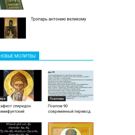
Тропарь антонию великому
НОВЫЕ МОЛИТВЫ
ера
Псаломы
кафист спиридон
Псалом 90
римифунтский
современный перевод