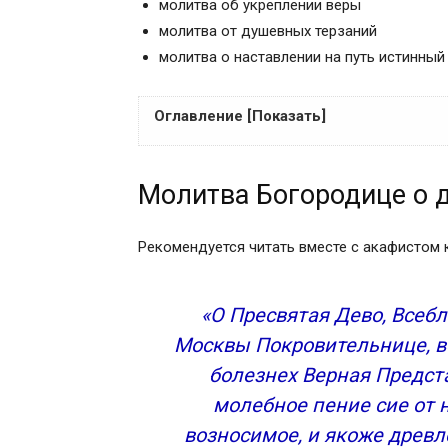
молитва об укреплении веры
молитва от душевных терзаний
молитва о наставлении на путь истинный
Оглавление [Показать]
Молитва Богородице о даровании детей
Молитва Богородице о 
Молитва Деве Марии об исцелении от н
Молитва Казанской Божьей Матери о зд
Молитва Богоматери об исцелении боль
Рекомендуется читать вместе с акафистом 
Молитва Божией Матери от пожара и ис
Молитва Богоматери для защиты дома
«О Пресвятая Дево, Всебл
Молитва Божьей Матери от врагов, злоб
Москвы Покровительнице, все
Молитва Богоматери о замужестве
болезнех Верная Предст
Молитва об исцелении от болезни
Молитва о помощи в работе
молебное пение сие от н
Молитва Богоматери от печелей и скорб
возносимое, и якоже древл