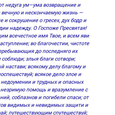
от недуга ум—ума возвращение и
ей Матери о замужестве и любви
в вечную и нескончаемую жизнь —
 и сокрушение о гресех, дух бодр и
ожьей Матери
дии надежду. О Госпоже Пресвятая!
ней
им всечестное имя Твое, и всем яви
ступление; во благочестии, чистоте
 пребывающия до последняго их
 соблюди; злыя благи сотвори;
й настави; всякому делу благому и
день воскресный, прп. Нила Сорского
 неприятностях
оспешествуй; всякое дело злое и
в недоумении и трудных и опасных
трополита Московского Филарета
незримую помощь и вразумление с
ний, соблазнов и погибели спаси; от
ступлении
агов видимых и невидимых защити и
атери
ай; путешествующим спутешествуй;
це