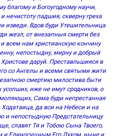
му благому и Богоугодному научи,
и нечистоту падшия, скверну греха
ли изведи. Вдов буди Утешительница
ди жезл, от внезапныя смерти без
, и всем нам христианскую кончину
енну, непостыдну, мирну и добрый
 Христове даруй. Преставльшияся в
его со Ангелы и всеми святыми жити
незапною смертию милостива быти
х усопших, иже не имут сродников, о
умоляющих, Сама буди непрестанная
Ходатаица, да вси на Небеси и на
дую и непостыдную Предстательницу
уще, славят Тя и Тобою Сына Твоего,
м и Единосущным Его Духом, ныне и