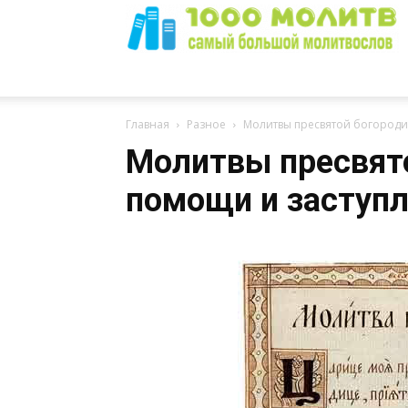
1000
Главная
Разное
Молитвы пресвятой богороди
Молитвы пресвято
помощи и заступ
Молитв