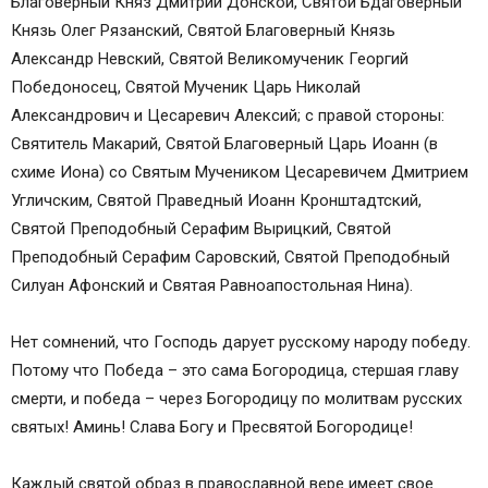
Благоверный Княз Дмитрий Донской, Святой Бдаговерный
Князь Олег Рязанский, Святой Благоверный Князь
Александр Невский, Святой Великомученик Георгий
Победоносец, Святой Мученик Царь Николай
Александрович и Цесаревич Алексий; с правой стороны:
Святитель Макарий, Святой Благоверный Царь Иоанн (в
схиме Иона) со Святым Мучеником Цесаревичем Дмитрием
Угличским, Святой Праведный Иоанн Кронштадтский,
Святой Преподобный Серафим Вырицкий, Святой
Преподобный Серафим Саровский, Святой Преподобный
Силуан Афонский и Святая Равноапостольная Нина).
Нет сомнений, что Господь дарует русскому народу победу.
Потому что Победа – это сама Богородица, стершая главу
смерти, и победа – через Богородицу по молитвам русских
святых! Аминь! Слава Богу и Пресвятой Богородице!
Каждый святой образ в православной вере имеет свое