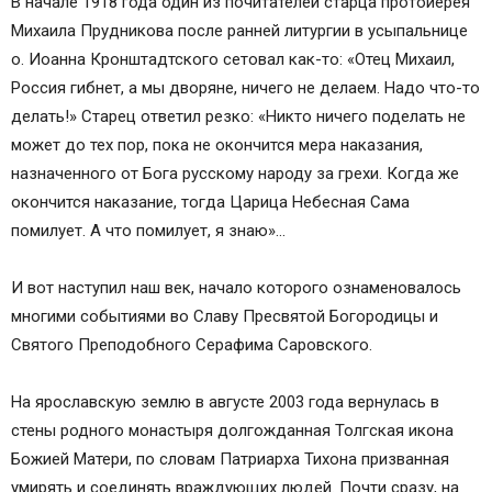
В начале 1918 года один из почитателей старца протоиерея
Михаила Прудникова после ранней литургии в усыпальнице
о. Иоанна Кронштадтского сетовал как-то: «Отец Михаил,
Россия гибнет, а мы дворяне, ничего не делаем. Надо что-то
делать!» Старец ответил резко: «Никто ничего поделать не
может до тех пор, пока не окончится мера наказания,
назначенного от Бога русскому народу за грехи. Когда же
окончится наказание, тогда Царица Небесная Сама
помилует. А что помилует, я знаю»…
И вот наступил наш век, начало которого ознаменовалось
многими событиями во Славу Пресвятой Богородицы и
Святого Преподобного Серафима Саровского.
На ярославскую землю в августе 2003 года вернулась в
стены родного монастыря долгожданная Толгская икона
Божией Матери, по словам Патриарха Тихона призванная
умирять и соединять враждующих людей. Почти сразу, на