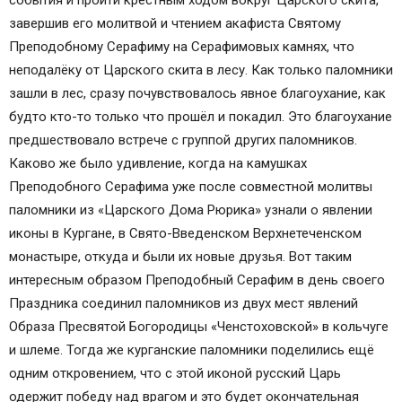
события и пройти крестным ходом вокруг Царского скита,
завершив его молитвой и чтением акафиста Святому
Преподобному Серафиму на Серафимовых камнях, что
неподалёку от Царского скита в лесу. Как только паломники
зашли в лес, сразу почувствовалось явное благоухание, как
будто кто-то только что прошёл и покадил. Это благоухание
предшествовало встрече с группой других паломников.
Каково же было удивление, когда на камушках
Преподобного Серафима уже после совместной молитвы
паломники из «Царского Дома Рюрика» узнали о явлении
иконы в Кургане, в Свято-Введенском Верхнетеченском
монастыре, откуда и были их новые друзья. Вот таким
интересным образом Преподобный Серафим в день своего
Праздника соединил паломников из двух мест явлений
Образа Пресвятой Богородицы «Ченстоховской» в кольчуге
и шлеме. Тогда же курганские паломники поделились ещё
одним откровением, что с этой иконой русский Царь
одержит победу над врагом и это будет окончательная