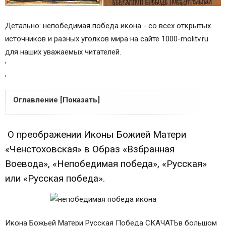
Детально: непобедимая победа икона - со всех открытых
источников и разных уголков мира на сайте 1000-molitv.ru
для наших уважаемых читателей.
'
'
Оглавление [Показать]
О преображении Иконы Божией Матери
О преображении Иконы Божией Матери
«Ченстоховская» в Образ «Взбранная
«Ченстоховская» в Образ «Взбранная
Воевода», «Непобедимая победа», «Русская»
Воевода», «Непобедимая победа», «Русская»
или «Русская победа».
или «Русская победа».
Икона Божьей Матери Русская Победа СКАЧАТЬв большом