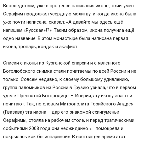
Впоследствии, уже в процессе написания иконы, схиигумен
Серафим продолжил усердную молитву, и когда икона была
уже почти написана, сказал: «А давайте мы здесь ещё
напишем «Русская»!?». Таким образом, икона получила ещё
одно название. В этом монастыре была написана первая
икона, тропарь, кондак и акафист.
Списки с иконы из Курганской епархии и с явленного
Боголюбского снимка стали почитаемы по всей России и не
только. Совсем недавно, к своему большому удивлению,
группа паломников из России в Грузию узнала, что в первом
уделе Пресвятой Богородицы – Иверии, эту икону знают и
почитают. Так, по словам Митрополита Горийского Андрея
(Гвазава) эта икона – дар его знакомой схиигуменьи
Серафимы, стояла на рабочем столе, и перед трагическими
событиями 2008 года она неожиданно «… помокрела и
покрылась как бы испариной». В настоящее время этот