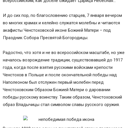
всероссийским, как доселе ожидает Царица Небесная…
И до сих пор, по благословению старцев, 7 января вечером
во многих храмах и келейно служатся молебны и читаются
акафисты Ченстоховской иконе Божией Матери – под
Праздник Собора Пресвятой Богородицы.
Радостно, что хотя и не во всероссийском масштабе, но уже
началось возрождение традиции, существовавшей до 1917
года, когда после взятия русскими войсками крепости
Ченстохов в Польше и после окончательной победы над
Наполеоном был отслужен первый молебен перед
Ченстоховским Образом Божией Матери о даровании
победы русскому воинству. Таким образом, Ченстоховский
образ Владычицы стал символом славы русского оружия.