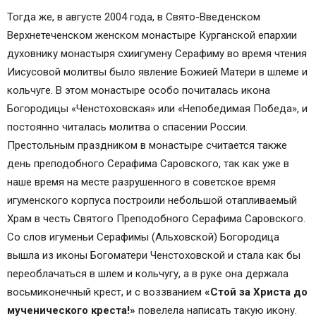
Тогда же, в августе 2004 года, в Свято-Введенском
Верхнетеченском женском монастыре Курганской епархии
духовнику монастыря схиигумену Серафиму во время чтения
Иисусовой молитвы было явление Божией Матери в шлеме и
кольчуге. В этом монастыре особо почиталась икона
Богородицы «Ченстоховская» или «Непобедимая Победа», и
постоянно читалась молитва о спасении России.
Престольным праздником в монастыре считается также
день преподобного Серафима Саровского, так как уже в
наше время на месте разрушенного в советское время
игуменского корпуса построили небольшой отапливаемый
Храм в честь Святого Преподобного Серафима Саровского.
Со слов игуменьи Серафимы (Альховской) Богородица
вышла из иконы Богоматери Ченстоховской и стала как бы
переоблачаться в шлем и кольчугу, а в руке она держала
восьмиконечный крест, и с воззванием
«Стой за Христа до
мученического креста!»
повелела написать такую икону.