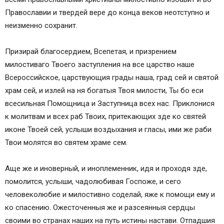
Православии и твердей вере до конца веков неотступно и
неизменно сохранит.
Призирай благосердием, Всепетая, и призрением
милостиваго Твоего заступления на все царство наше
Всероссийское, царствующия грады наша, град сей и святой
храм сей, и излей на ня богатыя Твоя милости, Ты бо еси
всесильная Помощница и Заступница всех нас. Приклонися
к молитвам и всех раб Твоих, притекающих зде ко святей
иконе Твоей сей, услыши воздыхания и гласы, ими же раби
Твои молятся во святем храме сем.
Аще же и иноверный, и иноплеменник, идя и проходя зде,
помолится, услыши, чадолюбивая Госпоже, и сего
человеколюбие и милостивно соделай, яже к помощи ему и
ко спасению. Ожесточенныя же и разсеянныя сердцы
своими во странах наших на путь истины настави. Отпадшия