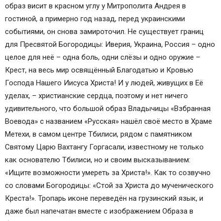
образ висит в красном углу у Митрополита Андрея в
гостиной, а примерно год назад, перед украинскими
событиями, он снова замироточил. Не существует границ
для Пресвятой Богородицы: Иверия, Украина, Россия – одно
целое для неё – одна боль, одни слёзы и одно оружие –
Крест, на весь мир освящённый Благодатью и Кровью
Господа Нашего Иисуса Христа! И у людей, живущих в Её
уделах, – христианские сердца, поэтому и нет ничего
удивительного, что большой образ Владычицы «Взбранная
Воевода» с названием «Русская» нашёл своё место в Храме
Метехи, в самом центре Тбилиси, рядом с памятником
Святому Царю Вахтангу Горгасали, известному не только
как основателю Тбилиси, но и своим высказыванием:
«Ищите возможности умереть за Христа!». Как то созвучно
со словами Богородицы: «Стой за Христа до мученического
Креста!». Тропарь иконе переведён на грузинский язык, и
даже был напечатан вместе с изображением Образа в