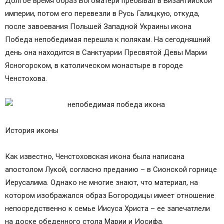
Долгое время образ Богоматери пребывал в Византийской
империи, потом его перевезли в Русь Галицкую, откуда,
после завоевания Польшей Западной Украины икона
Победа непобедимая перешла к полякам. На сегодняшний
день она находится в Санктуарии Пресвятой Девы Марии
Ясногорском, в католическом монастыре в городе
Ченстохова.
История иконы
Как известно, Ченстоховская икона была написана
апостолом Лукой, согласно преданию – в Сионской горнице
Иерусалима. Однако не многие знают, что материал, на
котором изображался образ Богородицы имеет отношение
непосредственно к семье Иисуса Христа – ее запечатлели
на доске обеденного стола Марии и Иосифа.