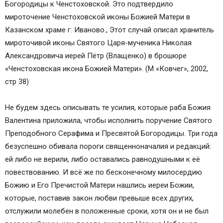
Богородицы к Ченстоховской. Это подтвердило
мироточение Ченстоховской иконы Божией Матери в
Казанском храме г. Иваново., Этот случай описал хранитель
мироточивой иконы Святого Царя-мученика Николая
Александровича иерей Пётр (Влащенко) в брошюре
«Ченстоховская икона Божией Матери». (М «Ковчег», 2002,
стр 38)
Не будем здесь описывать те усилия, которые раба Божия
Валентина приложила, чтобы исполнить поручение Святого
Преподобного Серафима и Пресвятой Богородицы. Три года
безуспешно обивала пороги священноначалия и редакций:
ей либо не верили, либо оставались равнодушными к её
повествованию. И всё же по бесконечному милосердию
Божию и Его Пречистой Матери нашлись иереи Божии,
которые, поставив закон любви превыше всех других,
отслужили молебен в положенные сроки, хотя он и не был