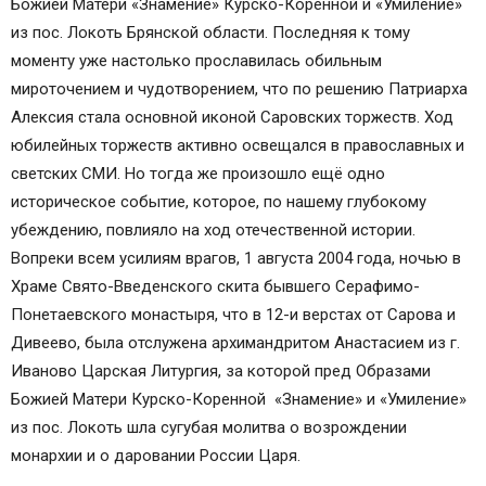
Божией Матери «Знамение» Курско-Коренной и «Умиление»
из пос. Локоть Брянской области. Последняя к тому
моменту уже настолько прославилась обильным
мироточением и чудотворением, что по решению Патриарха
Алексия стала основной иконой Саровских торжеств. Ход
юбилейных торжеств активно освещался в православных и
светских СМИ. Но тогда же произошло ещё одно
историческое событие, которое, по нашему глубокому
убеждению, повлияло на ход отечественной истории.
Вопреки всем усилиям врагов, 1 августа 2004 года, ночью в
Храме Свято-Введенского скита бывшего Серафимо-
Понетаевского монастыря, что в 12-и верстах от Сарова и
Дивеево, была отслужена архимандритом Анастасием из г.
Иваново Царская Литургия, за которой пред Образами
Божией Матери Курско-Коренной «Знамение» и «Умиление»
из пос. Локоть шла сугубая молитва о возрождении
монархии и о даровании России Царя.