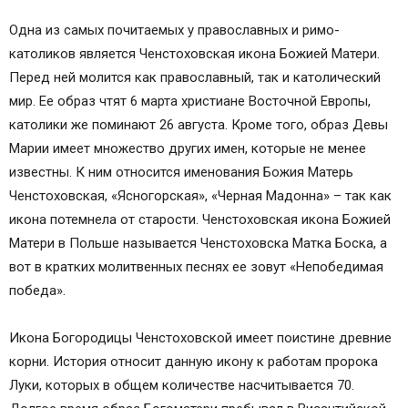
Одна из самых почитаемых у православных и римо-
католиков является Ченстоховская икона Божией Матери.
Перед ней молится как православный, так и католический
мир. Ее образ чтят 6 марта христиане Восточной Европы,
католики же поминают 26 августа. Кроме того, образ Девы
Марии имеет множество других имен, которые не менее
известны. К ним относится именования Божия Матерь
Ченстоховская, «Ясногорская», «Черная Мадонна» – так как
икона потемнела от старости. Ченстоховская икона Божией
Матери в Польше называется Ченстоховска Матка Боска, а
вот в кратких молитвенных песнях ее зовут «Непобедимая
победа».
Икона Богородицы Ченстоховской имеет поистине древние
корни. История относит данную икону к работам пророка
Луки, которых в общем количестве насчитывается 70.