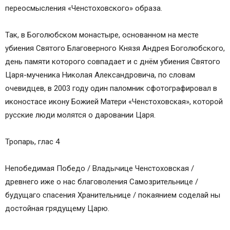
переосмысления «Ченстоховского» образа.
Так, в Боголюбском монастыре, основанном на месте
убиения Святого Благоверного Князя Андрея Боголюбского,
день памяти которого совпадает и с днём убиения Святого
Царя-мученика Николая Александровича, по словам
очевидцев, в 2003 году один паломник сфотографировал в
иконостасе икону Божией Матери «Ченстоховская», которой
русские люди молятся о даровании Царя.
Тропарь, глас 4
Непобедимая Победо / Владычице Ченстоховская /
древнего иже о нас благоволения Самозрительнице /
будущаго спасения Хранительнице / покаянием соделай ны
достойная грядущему Царю.