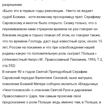
разрешении
«Было это в первые годы революции… Никто не ведает
судеб Божиих… хотя великому прозорливцу преп. Серафиму
Саровскому и многое было открыто. Скажу только, что о
переживаемом нами страшном времени не раз говорил он
близким людям и горько плакал об этом, но говорил также,
что по времени Господь даст ещё известный срок, около 15
лет, России на покаяние и что при освобождении нашей
родины какую-то положительную роль сыграет Польша.»
(«Неизвестный Нилус».М.: Православный Паломник, 1995, Т 2,
стр.352)
В начале 90-х годов Святой Преподобный Серафим
Саровский передал Валентине Сизовой, ныне матушке,
повеление Божией Матери соборно молиться «Владычице
«Ченстоховской» о спасении Святой Руси и даровании
Православного Царя, тем самым прояснив своё
предсказание о роли Польши: ведь именно там, в Польше, в