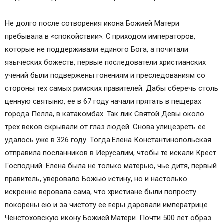
Не долго после сотворения икона Божией Матери
пребывала в «спокойствии». С приходом императоров,
которые не поддерживали единого Бога, а почитали
языческих божеств, первые последователи христианских
учений были подвержены гонениям и преследованиям со
стороны тех самых римских правителей. Дабы сберечь столь
ценную святыню, ее в 67 году начали прятать в пещерах
города Пелла, в катакомбах. Так лик Святой Девы около
трех веков скрывали от глаз людей. Снова улицезреть ее
удалось уже в 326 году. Тогда Елена Константинопольская
отправила посланников в Иерусалим, чтобы те искали Крест
Господний. Елена была не только матерью, чье дитя, первый
правитель, уверовало Божью истину, но и настолько
искренне веровала сама, что христиане были попросту
покорены ею и за чистоту ее веры даровали императрице
Ченстоховскую икону Божией Матери. Почти 500 лет образ