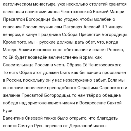
католическом монастыре, уже несколько столетий хранится
плененная папистами икона Ченстоховской Божией Матери.
Пресвятой Богородице было угодно, чтобы молебен о
спасении России служил сам Патриарх Алексий II 7 января
вечером, в канун Праздника Собора Пресвятой Богородицы.
Кроме того, мы – русские должны дать обет, что, когда
Матерь Божия исполнит своё обетование и спасёт Россию,
то Ей будет возведён величественный храм, как
Спасительнице России в честь Образа Её Ченстоховского.
То есть Образ этот должен быть как бы заново прославлен
в России, поскольку он у нас незаслуженно забыт. Если мы
выполним повеление преподобного Серафима Саровского и
желание Пресвятой Богородицы, то нам твёрдо обещана
победа над христоненавистниками и Воскресение Святой
Руси.
Валентине Сизовой также было открыто, что благодать
спасти Святую Русь перешла от Державной иконы