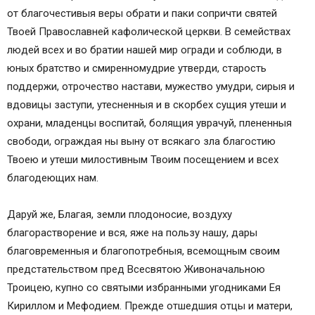
от благочестивыя веры обрати и паки сопричти святей
Твоей Православней кафолической церкви. В семействах
людей всех и во братии нашей мир огради и соблюди, в
юных братство и смиренномудрие утверди, старость
поддержи, отрочество настави, мужество умудри, сирыя и
вдовицы заступи, утесненныя и в скорбех сущия утеши и
охрани, младенцы воспитай, болящия уврачуй, плененныя
свободи, ограждая ны выну от всякаго зла благостию
Твоею и утеши милостивным Твоим посещением и всех
благодеющих нам.
Даруй же, Благая, земли плодоносие, воздуху
благорастворение и вся, яже на пользу нашу, дары
благовременныя и благопотребныя, всемощным своим
предстательством пред Всесвятою Живоначальною
Троицею, купно со святыми избранными угодниками Ея
Кириллом и Мефодием. Прежде отшедшия отцы и матери,