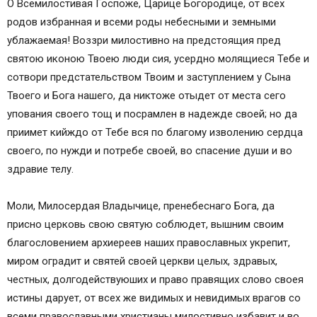
О Всемилостивая Госпоже, Царице Богородице, от всех
родов избранная и всеми роды небесными и земными
ублажаемая! Воззри милостивно на предстоящия пред
святою иконою Твоею люди сия, усердно молящиеся Тебе и
сотвори предстательством Твоим и заступлением у Сына
Твоего и Бога нашего, да никтоже отыдет от места сего
упования своего тощ и посрамлен в надежде своей; но да
приимет кийждо от Тебе вся по благому изволению сердца
своего, по нужди и потребе своей, во спасение души и во
здравие телу.
Моли, Милосердая Владычице, пренебеснаго Бога, да
присно церковь свою святую соблюдет, вышним своим
благословением архиереев наших православных укрепит,
миром оградит и святей своей церкви целых, здравых,
честных, долгодействуюших и право правящих слово своея
истины дарует, от всех же видимых и невидимых врагов со
всеми православными христианы милостивно избавит и во