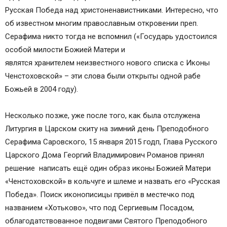
Русская Победа над христоненавистниками. Интересно, что
об известном многим православным откровении преп.
Серафима никто тогда не вспомнил («Государь удостоился
особой милости Божией Матери и
являтся хранителем неизвестного нового списка с Иконы
Ченстоховской» – эти слова были открыты одной рабе
Божьей в 2004 году).
Несколько позже, уже после того, как была отслужена
Литургия в Царском скиту на зимний день Преподобного
Серафима Саровского, 15 января 2015 годп, Глава Русского
Царского Дома Георгий Владимирович Романов принял
решение написать ещё один образ иконы Божией Матери
«Ченстоховской» в кольчуге и шлеме и назвать его «Русская
Победа». Поиск иконописицы привёл в местечко под
названием «Хотьково», что под Сергиевым Посадом,
облагодатствованное подвигами Святого Преподобного