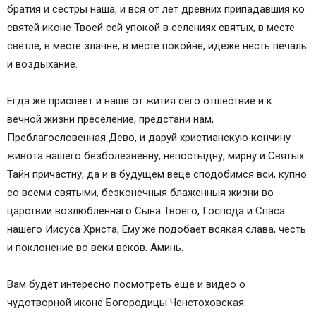
братия и сестры наша, и вся от лет древних припадавшия ко
святей иконе Твоей сей упокой в селениях святых, в месте
светле, в месте злачне, в месте покойне, идеже несть печаль
и воздыхание.
Егда же приспеет и наше от жития сего отшествие и к
вечной жизни преселение, предстани нам,
Преблагословенная Дево, и даруй христианскую кончину
живота нашего безболезненну, непостыдну, мирну и Святых
Тайн причастну, да и в будущем веце сподобимся вси, купно
со всеми святыми, безконечныя блаженныя жизни во
царствии возлюбленнаго Сына Твоего, Господа и Спаса
нашего Иисуса Христа, Ему же подобает всякая слава, честь
и поклонение во веки веков. Аминь.
Вам будет интересно посмотреть еще и видео о
чудотворной иконе Богородицы Ченстоховская: