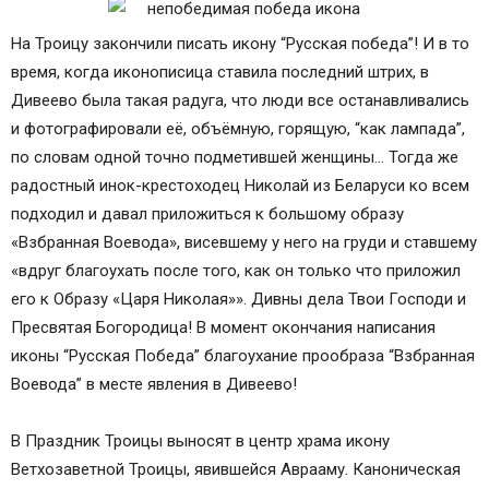
На Троицу закончили писать икону “Русская победа”! И в то
время, когда иконописица ставила последний штрих, в
Дивеево была такая радуга, что люди все останавливались
и фотографировали её, объёмную, горящую, “как лампада”,
по словам одной точно подметившей женщины… Тогда же
радостный инок-крестоходец Николай из Беларуси ко всем
подходил и давал приложиться к большому образу
«Взбранная Воевода», висевшему у него на груди и ставшему
«вдруг благоухать после того, как он только что приложил
его к Образу «Царя Николая»». Дивны дела Твои Господи и
Пресвятая Богородица! В момент окончания написания
иконы “Русская Победа” благоухание прообраза “Взбранная
Воевода” в месте явления в Дивеево!
В Праздник Троицы выносят в центр храма икону
Ветхозаветной Троицы, явившейся Аврааму. Каноническая