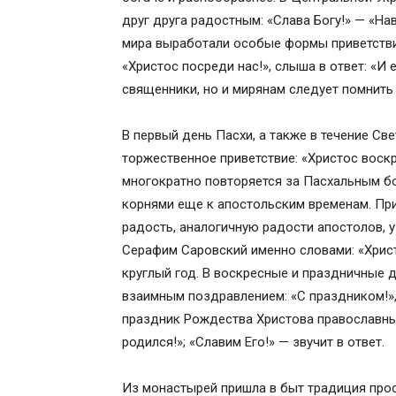
друг друга радостным: «Слава Богу!» — «Нав
мира выработали особые формы приветствия
«Христос посреди нас!», слыша в ответ: «И е
священники, но и мирянам следует помнить 
В первый день Пасхи, а также в течение С
торжественное приветствие: «Христос воскр
многократно повторяется за Пасхальным б
корнями еще к апостольским временам. При
радость, аналогичную радости апостолов, 
Серафим Саровский именно словами: «Христ
круглый год. В воскресные и праздничные д
взаимным поздравлением: «С праздником!»,
праздник Рождества Христова православные
родился!»; «Славим Его!» — звучит в ответ.
Из монастырей пришла в быт традиция про