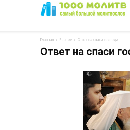
1000
Главная
Разное
Ответ на спаси господи
Ответ на спаси г
Молитв