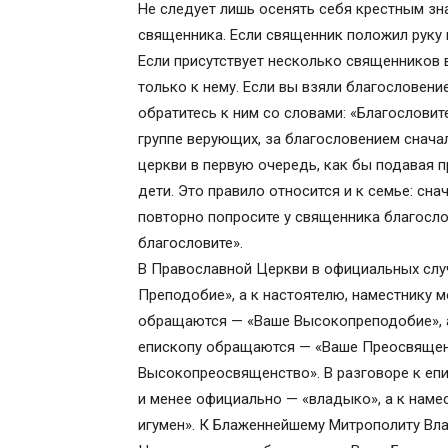
Не следует лишь осенять себя крестным зна
священника. Если священник положил руку в
Если присутствует несколько священников 
только к нему. Если вы взяли благословени
обратитесь к ним со словами: «Благословите
группе верующих, за благословением снача
церкви в первую очередь, как бы подавая 
дети. Это правило относится и к семье: сна
повторно попросите у священника благосло
благословите».
В Православной Церкви в официальных слу
Преподобие», а к настоятелю, наместнику м
обращаются — «Ваше Высокопреподобие», а
епископу обращаются — «Ваше Преосвященс
Высокопреосвященство». В разговоре к епи
и менее официально — «владыко», а к наме
игумен». К Блаженнейшему Митрополиту Вл