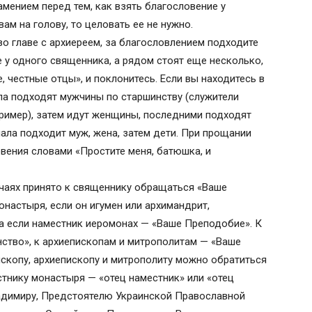
мением перед тем, как взять благословение у
ам на голову, то целовать ее не нужно.
во главе с архиереем, за благословлением подходите
е у одного священника, а рядом стоят еще несколько,
, честные отцы», и поклонитесь. Если вы находитесь в
ла подходят мужчины по старшинству (служители
пример), затем идут женщины, последними подходят
чала подходит муж, жена, затем дети. При прощании
вения словами «Простите меня, батюшка, и
чаях принято к священнику обращаться «Ваше
онастыря, если он игумен или архимандрит,
 если наместник иеромонах — «Ваше Преподобие». К
тво», к архиепископам и митрополитам — «Ваше
скопу, архиепископу и митрополиту можно обратиться
стнику монастыря — «отец наместник» или «отец
адимиру, Предстоятелю Украинской Православной