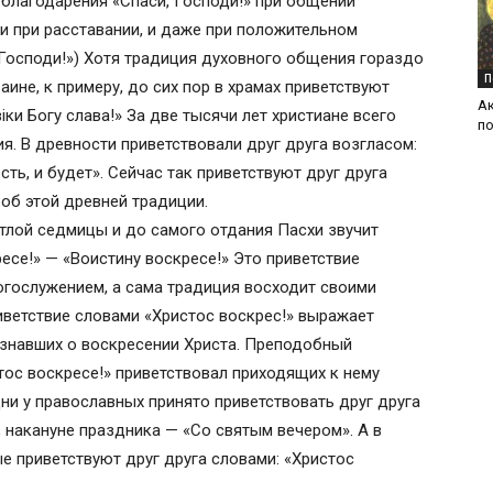
благодарения «Спаси, Господи!» при общении
, и при расставании, и даже при положительном
 Господи!») Хотя традиция духовного общения гораздо
П
ине, к примеру, до сих пор в храмах приветствуют
А
іки Богу слава!» За две тысячи лет христиане всего
п
. В древности приветствовали друг друга возгласом:
сть, и будет». Сейчас так приветствуют друг друга
об этой древней традиции.
етлой седмицы и до самого отдания Пасхи звучит
есе!» — «Воистину воскресе!» Это приветствие
огослужением, а сама традиция восходит своими
ветствие словами «Христос воскрес!» выражает
узнавших о воскресении Христа. Преподобный
ос воскресе!» приветствовал приходящих к нему
ни у православных принято приветствовать друг друга
 накануне праздника — «Со святым вечером». А в
 приветствуют друг друга словами: «Христос