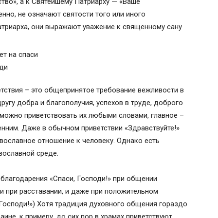
тво», а к Святейшему Патриарху — «Ваше
енно, не означают святости того или иного
атриарха, они выражают уважение к священному сану
тствия – это общепринятое требование вежливости в
ругу добра и благополучия, успехов в труде, доброго
, можно приветствовать их любыми словами, главное –
нним. Даже в обычном приветствии «Здравствуйте!»
вославное отношение к человеку. Однако есть
вославной среде.
благодарения «Спаси, Господи!» при общении
, и при расставании, и даже при положительном
 Господи!») Хотя традиция духовного общения гораздо
ине, к примеру, до сих пор в храмах приветствуют