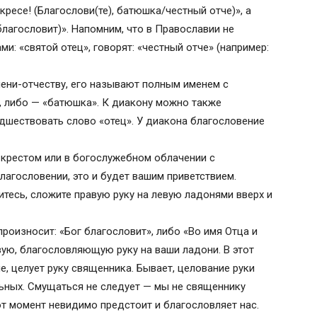
ресе! (Благослови(те), батюшка/честный отче)», а
благословит)». Напомним, что в Православии не
и: «святой отец», говорят: «честный отче» (например:
ени-отчеству, его называют полным именем с
», либо — «батюшка». К диакону можно также
дшествовать слово «отец». У диакона благословение
с крестом или в богослужебном облачении с
благословении, это и будет вашим приветствием.
тесь, сложите правую руку на левую ладонями вверх и
роизносит: «Бог благословит», либо «Во имя Отца и
вую, благословляющую руку на ваши ладони. В этот
, целует руку священника. Бывает, целование руки
ьных. Смущаться не следует — мы не священнику
тот момент невидимо предстоит и благословляет нас.