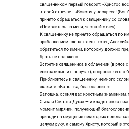
священником первый говорит: «Христос воск
второй отвечает: «Воистину воскресе! (Бог 
принято обращаться к священнику со словам
«Помолитесь за меня, честный отче»).
К священнику не принято обращаться по им
прибавлением слова «отец»: «отец Алексий
обратиться по имени, которому должно пре
брать не положено.
Встретив священника в облачении (в рясе 
епитрахилью и в поручах), попросите его о 
Приблизитесь к священнику, немного склони
скажите: «Батюшка, благословите».
Батюшка, осеняя вас крестным знамением, п
Сына и Святаго Духа» — и кладет свою пра
момент мирянин, получающий благословение
приводит в смущение некоторых новоначал
целуем руку, а самому Христу, который в э