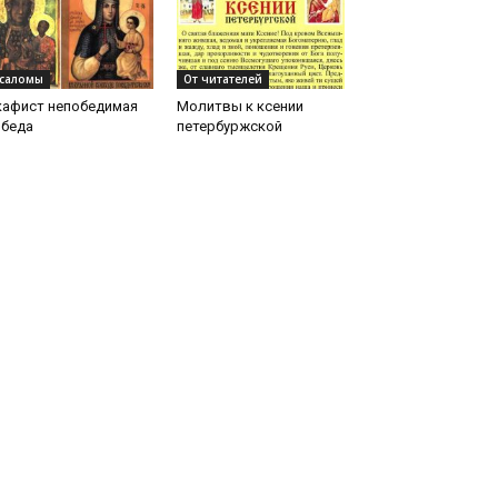
саломы
От читателей
кафист непобедимая
Молитвы к ксении
обеда
петербуржской