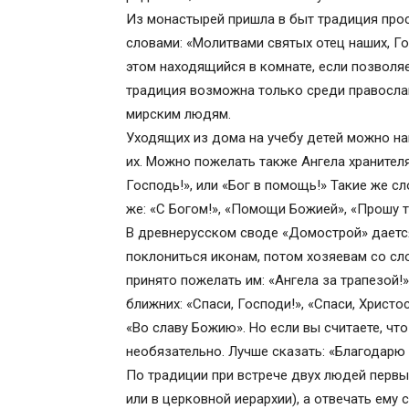
Из монастырей пришла в быт традиция про
словами: «Молитвами святых отец наших, Го
этом находящийся в комнате, если позволяе
традиция возможна только среди правосла
мирским людям.
Уходящих из дома на учебу детей можно нап
их. Можно пожелать также Ангела хранител
Господь!», или «Бог в помощь!» Такие же с
же: «С Богом!», «Помощи Божией», «Прошу т
В древнерусском своде «Домострой» дается 
поклониться иконам, потом хозяевам со сло
принято пожелать им: «Ангела за трапезой!»
ближних: «Спаси, Господи!», «Спаси, Христос
«Во славу Божию». Но если вы считаете, чт
необязательно. Лучше сказать: «Благодарю в
По традиции при встрече двух людей первы
или в церковной иерархии), а отвечать ему