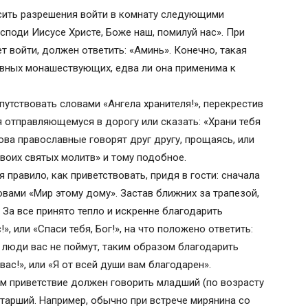
сить разрешения войти в комнату следующими
споди Иисусе Христе, Боже наш, помилуй нас». При
т войти, должен ответить: «Аминь». Конечно, такая
вных монашествующих, едва ли она применима к
утствовать словами «Ангела хранителя!», перекрестив
я отправляющемуся в дорогу или сказать: «Храни тебя
лова православные говорят друг другу, прощаясь, или
воих святых молитв» и тому подобное.
правило, как приветствовать, придя в гости: сначала
вами «Мир этому дому». Застав ближних за трапезой,
 За все принято тепло и искренне благодарить
!», или «Спаси тебя, Бог!», на что положено ответить:
о люди вас не поймут, таким образом благодарить
ас!», или «Я от всей души вам благодарен».
м приветствие должен говорить младший (по возрасту
 старший. Например, обычно при встрече мирянина со