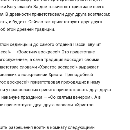
іки Богу слава!» За две тысячи лет христиане всего
. В древности приветствовали друг друга возгласом:
сть, и будет». Сейчас так приветствуют друг друга
об этой древней традиции.
ветлой седмицы и до самого отдания Пасхи звучит
есе!» — «Воистину воскресе!» Это приветствие
огослужением, а сама традиция восходит своими
ветствие словами «Христос воскрес!» выражает
узнавших о воскресении Христа. Преподобный
ос воскресе!» приветствовал приходящих к нему
ни у православных принято приветствовать друг друга
 накануне праздника — «Со святым вечером». А в
 приветствуют друг друга словами: «Христос
сить разрешения войти в комнату следующими