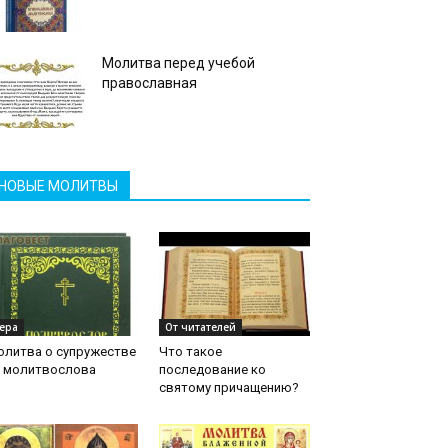
Молитва перед учебой
православная
НОВЫЕ МОЛИТВЫ
ера
От читателей
олитва о супружестве
Что такое
з молитвослова
последование ко
святому причащению?