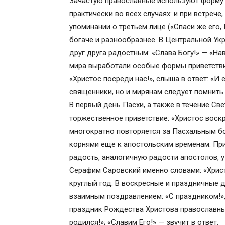
Зачастую православные используют форму 
практически во всех случаях: и при встрече
упоминании о третьем лице («Спаси же его,
богаче и разнообразнее. В Центральной Укра
друг друга радостным: «Слава Богу!» — «Нав
мира выработали особые формы приветствия
«Христос посреди нас!», слыша в ответ: «И е
священники, но и мирянам следует помнить 
В первый день Пасхи, а также в течение Св
торжественное приветствие: «Христос воскр
многократно повторяется за Пасхальным б
корнями еще к апостольским временам. При
радость, аналогичную радости апостолов, 
Серафим Саровский именно словами: «Христ
круглый год. В воскресные и праздничные д
взаимным поздравлением: «С праздником!»,
праздник Рождества Христова православные
родился!»; «Славим Его!» — звучит в ответ.