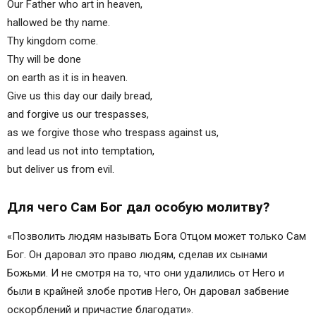
Our Father who art in heaven,
hallowed be thy name.
Thy kingdom come.
Thy will be done
on earth as it is in heaven.
Give us this day our daily bread,
and forgive us our trespasses,
as we forgive those who trespass against us,
and lead us not into temptation,
but deliver us from evil.
Для чего Сам Бог дал особую молитву?
«Позволить людям называть Бога Отцом может только Сам
Бог. Он даровал это право людям, сделав их сынами
Божьми. И не смотря на то, что они удалились от Него и
были в крайней злобе против Него, Он даровал забвение
оскорблений и причастие благодати».