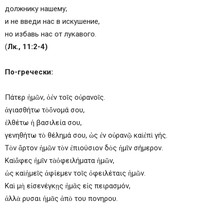
должнику нашему;
и не введи нас в искушение,
но избавь нас от лукавого.
(
Лк., 11:2-4)
По-гречески:
Πάτερ ἡμῶν, ὁἐν τοῖς οὐρανοῖς.
ἁγιασθήτω τὸὄνομά σου,
ἐλθέτω ἡ βασιλεία σου,
γενηθήτω τὸ θέλημά σου, ὡς ἐν οὐρανῷ καὶἐπὶ γής.
Τὸν ἄρτον ἡμῶν τὸν ἐπιούσιον δὸς ἡμῖν σήμερον.
Καὶἄφες ἡμῖν τὰὀφειλήματα ἡμῶν,
ὡς καὶἡμεῖς ἀφίεμεν τοῖς ὀφειλέταις ἡμῶν.
Καὶ μὴ εἰσενέγκῃς ἡμᾶς εἰς πειρασμόν,
ἀλλὰ ρυσαι ἡμᾶς ἀπὸ του πονηρου.