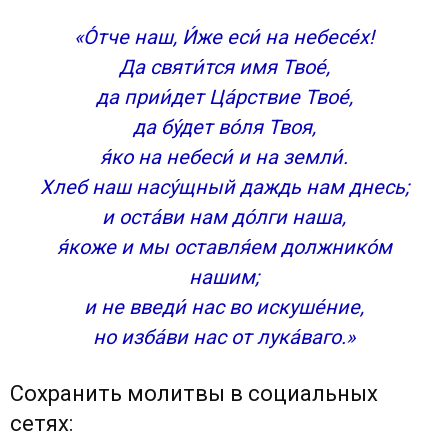
«О́тче наш, И́же еси́ на небесе́х!
Да святи́тся имя Твое́,
да прии́дет Ца́рствие Твое́,
да бу́дет во́ля Твоя,
я́ко на небеси́ и на земли́.
Хлеб наш насу́щный даждь нам днесь;
и оста́ви нам до́лги наша,
я́коже и мы оставля́ем должнико́м
нашим;
и не введи́ нас во искуше́ние,
но изба́ви нас от лука́ваго.»
Сохранить молитвы в социальных
сетях: