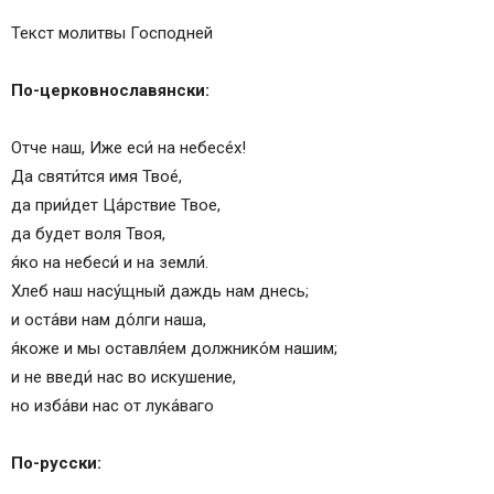
Текст молитвы Господней
По-церковнославянски:
Отче наш, Иже еси́ на небесе́х!
Да святи́тся имя Твое́,
да прии́дет Ца́рствие Твое,
да будет воля Твоя,
я́ко на небеси́ и на земли́.
Хлеб наш насу́щный даждь нам днесь;
и оста́ви нам до́лги наша,
я́коже и мы оставля́ем должнико́м нашим;
и не введи́ нас во искушение,
но изба́ви нас от лука́ваго
По-русски: