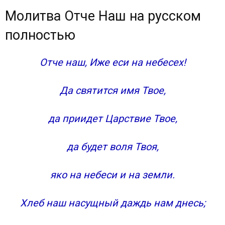
Молитва Отче Наш на русском полностью
Молитва Отче Наш на русском
Слушать молитву Отче наш на русском
Молитва Отче Наш от Матфея
полностью
Молитва Отче Наш от Луки
Молитва Господня (краткий вариант)
Отче наш, Иже еси на небесех!
Молитва Отче Наш с ударениями
Сохранить молитвы в социальных сетях:
Да святится имя Твое,
Для чего Сам Бог дал особую молитву?
да приидет Царствие Твое,
да будет воля Твоя,
яко на небеси и на земли.
Хлеб наш насущный даждь нам днесь;