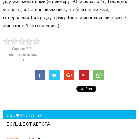
другими молитвами (к примеру, «Очи всех на Тя, Господи,
уповают, и Ты даеши им пищу во благовремении,
отверзаеши Ты щедрую руку Твою и исполнявши всякое
животное благоволения»).
Оценка
3.3
проголосовавших:
33
СХОЖИЕ СТАТЬИ
БОЛЬШЕ ОТ АВТОРА