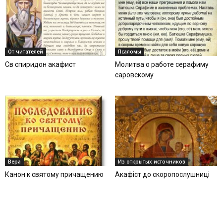
От читателей
Псаломы
Св спиридон акафист
Молитва о работе серафиму
саровскому
Вера
Из открытых источников
Канон к святому причащению
Акафіст до скоропослушниці