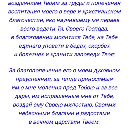
воздаянием Твоим за труды и попечения
воспитания моего в вере и христианском
благочестии, яко научившему мя первее
всего ведети Тя, Своего Господа,
в благоговении молитися Тебе, на Тебе
единаго уповати в бедах, скорбех
и болезнех и хранити заповеди Твоя;
За благопопечение его о моем духовном
преуспеянии, за тепле приносимыя
им о мне моления пред Тобою и за все
дары, им испрошенные мне от Тебе,
воздай ему Своею милостию, Своими
небесными благами и радостями
в вечном царствии Твоем.