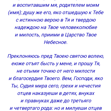
и воспитавшим мя, родителем моим
(имя); душу же его, яко отшедшую к Тебе
с истинною верою в Тя и твердою
надеждою на Твое человеколюбие
и милость, приими в Царство Твое
Небесное.
Преклоняюсь пред Твоею святою волею,
еюже отъят бысть у мене, и прошу Тя,
не отыми точию от него милости
и благосердия Твоего. Вем, Господи, яко
Ты, Судия мира сего, грехи и нечестия
отцев наказуеши в детях, внуках
и правнуках даже до третьяго
и четвертаго рода: но и милуеши отцев