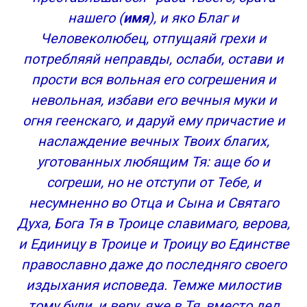
нашего (
имя
), и яко Благ и
Человеколюбец, отпущаяй грехи и
потребляяй неправды, ослаби, остави и
прости вся вольная его согрешения и
невольная, избави его вечныя муки и
огня геенскаго, и даруй ему причастие и
наслаждение вечных Твоих благих,
уготованных любящим Тя: аще бо и
согреши, но не отступи от Тебе, и
несумненно во Отца и Сына и Святаго
Духа, Бога Тя в Троице славимаго, верова,
и Единицу в Троице и Троицу во Единстве
православно даже до последняго своего
издыхания исповеда. Темже милостив
тому буди, и веру, яже в Тя, вместо дел