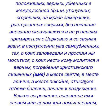
положивших, верных, убиенных е
междоусобной брани, утонувших,
сгоревших, на мразе замерзших,
растерзанных зверьми, без покаяния
внезапно скончавшихся и не успевших
примириться с Церковью и со своими
враги; в изступлении ума самоубиенных,
тех, о коих заповедали и просили ны
молитися, о коих несть кому молитися и
верных, погребения христианскаго
лишенных (
имя
) в месте светле, в месте
злачне, в месте покойне, отнюдуже
отбеже болезнь, печаль и воздыхание.
Всякое согрешение, содеянное ими
словом или делом или помышлением,