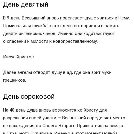
День девятый
В 9 день Всевышний вновь повелевает душе явиться к Нему.
Поминальная служба в этот день сотворяется в память
девяти ангельских чинов. Именно они ходатайствуют
о спасении и милости к новопреставленному.
Иисус Христос
Далее ангелы отводят душу в ад, где она зрит муки
грешников.
День сороковой
На 40 день душа вновь возносится ко Христу для
разрешения своей участи — Всевышний определяет место
ее нахождения до Своего Второго Пришествия на землю
и Страшного Судилища. Именно в этот момент мольба