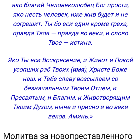
яко благий Человеколюбец Бог прости,
яко несть человек, иже жив будет и не
согрешит. Ты бо еси един кроме греха,
правда Твоя — правда во веки, и слово
Твое — истина.
Яко Ты еси Воскресение, и Живот и Покой
усопших раб Твоих (
имя
), Христе Боже
наш, и Тебе славу возсылаем со
безначальным Твоим Отцем, и
Пресвятым, и Благим, и Животворящим
Твоим Духом, ныне и присно и во веки
веков. Аминь.»
Молитва за новопреставленного