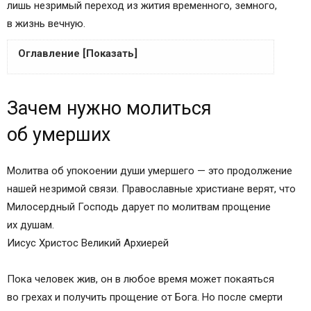
лишь незримый переход из жития временного, земного,
в жизнь вечную.
Оглавление [Показать]
Зачем нужно молиться об умерших
Зачем нужно молиться
Тексты молитв
Что означают 3, 9, 40 дней и годовщина
об умерших
День третий
День девятый
Молитва об упокоении души умершего — это продолжение
День сороковой
нашей незримой связи. Православные христиане верят, что
Годовщина поминания
Милосердный Господь дарует по молитвам прощение
Молитва за единоумершего до 40 дней
их душам.
Молитва за упокой души усопшего на 9 дней
Иисус Христос Великий Архиерей
Молитва за новопреставленного усопшего
Молитвы об усопшем супруге
Пока человек жив, он в любое время может покаяться
Молитва вдовы об усопшем муже
во грехах и получить прощение от Бога. Но после смерти
Молитва об усопшей жене