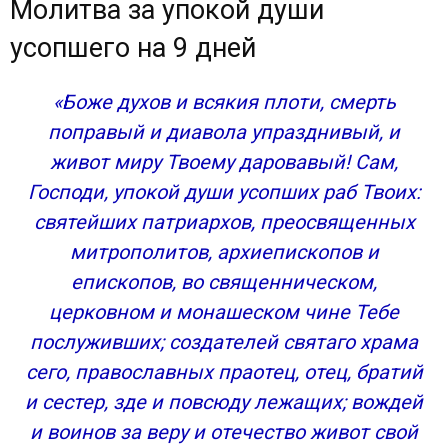
Молитва за упокой души
усопшего на 9 дней
«Боже духов и всякия плоти, смерть
поправый и диавола упразднивый, и
живот миру Твоему даровавый! Сам,
Господи, упокой души усопших раб Твоих:
святейших патриархов, преосвященных
митрополитов, архиепископов и
епископов, во священническом,
церковном и монашеском чине Тебе
послуживших; создателей святаго храма
сего, православных праотец, отец, братий
и сестер, зде и повсюду лежащих; вождей
и воинов за веру и отечество живот свой