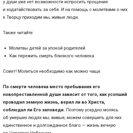
у души уже нет возможности испросить прощения
Молитвы детей об усопших родителях
и ходатайствовать за себя. И на помощь с молитвами о них
Молитва об усопшей матери
к Творцу приходим мы, живые люди.
Молитва об усопшем отце
Молитвы родителей о усопших детях
Также читайте:
Молитва об усопшей дочери
Молитва о усопшем сыне
Молитвы детей за упокой родителей
Молитва за некрещеных и мертворожденных
Как пережить смерть близкого человека
младенцев
Молитва о самоубиенных
Совет! Молиться необходимо как можно чаще.
Короткая молитва об усопших
Короткая поминальная молитва об усопших
По смерти человека место пребывания его
Сохранить молитвы в социальных сетях:
новопреставленной души зависит от того, как усопший
Молитвы об усопших.
проводил земную жизнь, верил ли во Христа,
Молитва помяни господи в вере и надежде
соблюдал ли Его заповеди.
Поэтому усердно молясь
живота вечнаго
об умерших людях мы, живые, можем совершить для них
единственное и долгожданное благо — жизнь вечную