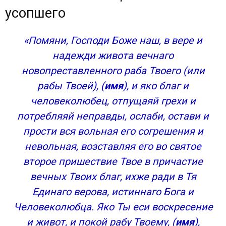
усопшего
«Помяни, Господи Боже наш, в вере и
надежди живота вечнаго
новопреставленного раба Твоего (или
рабы Твоей), (
имя
), и яко благ и
человеколюбец, отпущаяй грехи и
потребляяй неправды, ослаби, остави и
прости вся вольная его согрешения и
невольная, возставляя его во святое
второе пришествие Твое в причастие
вечных Твоих благ, ихже ради в Тя
Единаго верова, истиннаго Бога и
Человеколюбца. Яко Ты еси воскресение
и живот, и покой рабу Твоему, (
имя
),