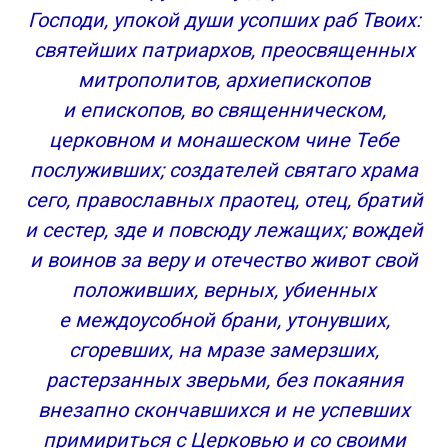
Господи, упокой души усопших раб Твоих:
святейших патриархов, преосвященных
митрополитов, архиепископов
и епископов, во священническом,
церковном и монашеском чине Тебе
послуживших; создателей святаго храма
сего, православных праотец, отец, братий
и сестер, зде и повсюду лежащих; вождей
и воинов за веру и отечество живот свой
положивших, верных, убиенных
е междоусобной брани, утонувших,
сгоревших, на мразе замерзших,
растерзанных зверьми, без покаяния
внезапно скончавшихся и не успевших
примириться с Церковью и со своими