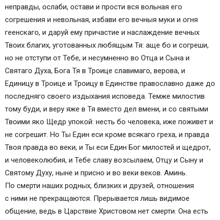
неправды, ослаби, остави и прости вся вольная его
согрешения и невольная, избави его вечныя муки и огня
геенскаго, и даруй ему причастие и наслаждение вечных
Твоих благих, уготованных любящым Тя: аще бо и согреши,
но не отступи от Тебе, и несумненно во Отца и Сына и
Святаго Духа, Бога Тя в Троице славимаго, верова, и
Единицу в Троице и Троицу в Единстве православно даже до
последняго своего издыхания исповеда. Темже милостив
тому буди, и веру яже в Тя вместо дел вмени, и со святыми
Твоими яко Щедр упокой: несть бо человека, иже поживет и
не согрешит. Но Ты Един еси кроме всякаго греха, и правда
Твоя правда во веки, и Ты еси Един Бог милостей и щедрот,
и человеколюбия, и Тебе славу возсылаем, Отцу и Сыну и
Святому Духу, ныне и присно и во веки веков. Аминь.
По смерти наших родных, близких и друзей, отношения
с ними не прекращаются. Прерывается лишь видимое
общение, ведь в Царствие Христовом нет смерти. Она есть