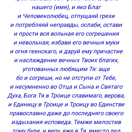
нашего (имя), и яко Благ
и Человеколюбец, отпущаяй грехи
и потребляяй неправды, ослаби, остави
и прости вся вольная его согрешения
и невольная, избави его вечныя муки
и огня геенскаго, и даруй ему причастие
и наслаждение вечных Твоих благих,
уготованных любящим Тя: аще
бо и согреши, но не отступи от Тебе,
и несумненно во Отца и Сына и Святаго
Духа, Бога Тя в Троице славимаго, верова,
и Единицу в Троице и Троицу во Единстве
православно даже до последняго своего
издыхания исповеда. Темже милостив
тому буди, и веру, яже в Тя, вместо дел