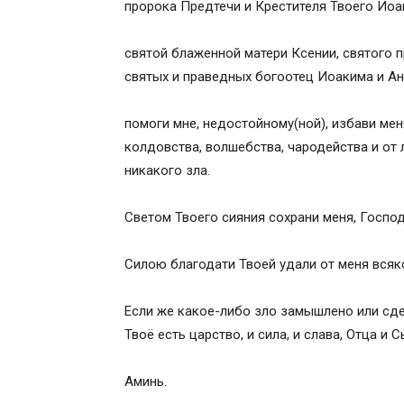
пророка Предтечи и Крестителя Твоего Иоа
святой блаженной матери Ксении, святого 
святых и праведных богоотец Иоакима и Ан
помоги мне, недостойному(ной), избави меня
колдовства, волшебства, чародейства и от 
никакого зла.
Светом Твоего сияния сохрани меня, Господ
Силою благодати Твоей удали от меня всяк
Если же какое-либо зло замышлено или сде
Твоё есть царство, и сила, и слава, Отца и 
Аминь.