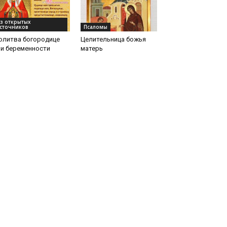
з открытых
сточников
Псаломы
олитва богородице
Целительница божья
ри беременности
матерь