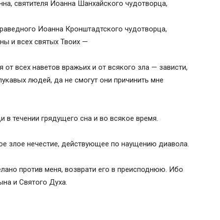
нна, святителя Иоанна Шанхайского чудотворца,
праведного Иоанна Кронштадтского чудотворца,
ны и всех святых Твоих —
 от всех наветов вражьих и от всякого зла — зависти,
лукавых людей, да не смогут они причинить мне
и в течении грядущего сна и во всякое время.
ое злое нечестие, действующее по наущению диавола.
лано против меня, возврати его в преисподнюю. Ибо
Сына и Святого Духа.