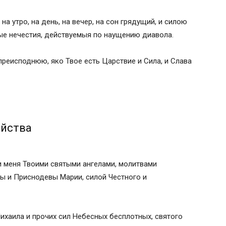
на утро, на день, на вечер, на сон грядущий, и силою
лые нечестия, действуемыя по наущению диавола.
 преисподнюю, яко Твое есть Царствие и Сила, и Слава
ейства
и меня Твоими святыми ангелами, молитвами
 и Приснодевы Марии, силой Честного и
ихаила и прочих сил Небесных бесплотных, святого