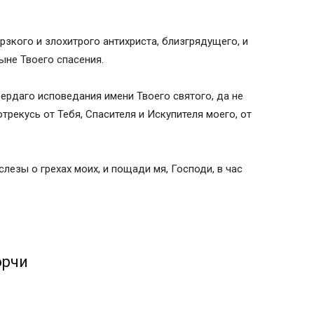
зкого и злохитрого антихриста, близгрядущего, и
тыне Твоего спасения.
илы
ердаго исповедания имени Твоего святого, да не
 СИЛЫ И ЧАРОДЕЕВ
трекусь от Тебя, Спасителя и Искупителя моего, от
едневная)
слезы о грехах моих, и пощади мя, Господи, в час
Огради рабу Божию (имя) святыми Твоими
ладычицы нашия Богородицы и приснодевы
о Креста, святого архистратига Божия
ных, святого пророка и Предтечи
орчи
, священномученика Киприана и мученицы
па Мир Ликийских Чудотворца, святителя
ергия и Никона, игуменов Радонежских,