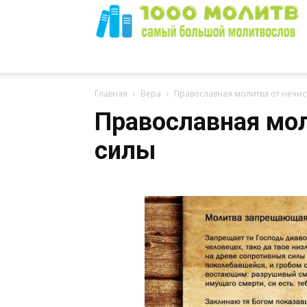
1000
Главная
Вера
Православная молитва от нечис
Православная мол
силы
Молитв