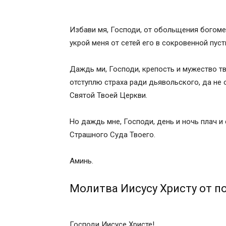
Молитва для защиты от нечистой силы
Так что говорить?
Как защитить себя?
Избави мя, Господи, от обольщения богомер
Как защитить близких?
укрой меня от сетей его в сокровенной пус
Молитва о защите родных
Молитва о защите дома от нечистой с
Даждь ми, Господи, крепость и мужество тв
МОЛИТВЫ ДЛЯ ЗАЩИТЫ ОТ НЕЧИСТОЙ
отступлю страха ради дьявольского, да не о
Молитва от нечистой силы
Святой Твоей Церкви.
Молитва-защита от нечистой силы (еж
МирТесен
Но даждь мне, Господи, день и ночь плач и 
Молитва о защите от нечистой силы.
Страшного Суда Твоего.
“Господи Иисусе Христе! Сыне Божий! 
ангелами и молитвами Всепречистыя В
Аминь.
Марии, силою Честного и Животворящег
Михаила и прочих небесных сил бесплот
Молитва Иисусу Христу от п
крестителя Господня Иоанна Богослова
Иустины, святителя Николая архиеписко
Господи Иисусе Христе!
Никиты Новгородского, преподобного С