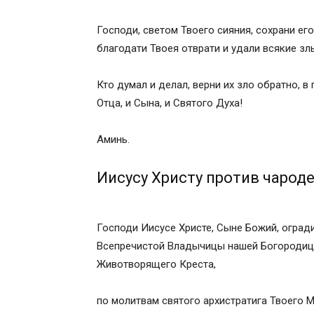
Господи, светом Твоего сияния, сохрани его 
благодати Твоея отврати и удали всякие з
Кто думал и делал, верни их зло обратно, в
Отца, и Сына, и Святого Духа!
Аминь.
Иисусу Христу против чарод
Господи Иисусе Христе, Сыне Божий, оград
Всепречистой Владычицы нашей Богородицы
Животворящего Креста,
по молитвам святого архистратига Твоего М