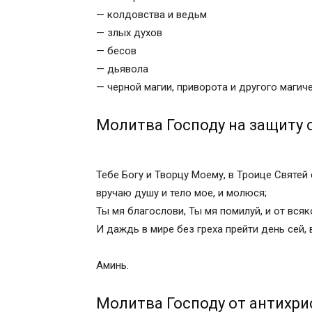
Иисусу Христу против чародейства
— колдовства и ведьм
Молитва Иисусу Христу от демона
— злых духов
Ангелу-хранителю от нечистой силы
— бесов
Молитва Ангелу-хранителю от сглаза
— дьявола
Молитва Архангелу Михаилу от злых си
— черной магии, приворота и другого магич
Сильная молитва Архангелу Михаилу от
Молитва Архангелу Гавриилу о защите
Молитва Господу на защиту 
Защитная молитва Ильинской Пресвято
Молитва перед иконой Богородицы «Не
Молитва Киприану от зла
Тебе Богу и Творцу Моему, в Троице Святей
Сильная молитва Киприана о защите
вручаю душу и тело мое, и молюся;
Молитва Киприану и Иустине на защиту
Ты мя благослови, Ты мя помилуй, и от всяк
Молитва для защиты от нечистой силы. 
И даждь в мире без греха прейти день сей, 
читать?
Что такое молитва для защиты от нечи
Аминь.
Что имеется в виду под нечистой силой
Когда обращаться к молитве?
Молитва Господу от антихри