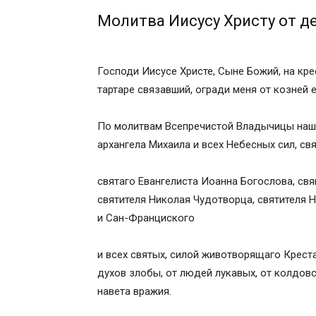
Молитва Иисусу Христу от д
Господи Иисусе Христе, Сыне Божий, на кре
тартаре связавший, огради меня от козней е
По молитвам Всепречистой Владычицы наш
архангела Михаила и всех Небесных сил, св
святаго Евангелиста Иоанна Богослова, св
святителя Николая Чудотворца, святителя 
и Сан-Франциского
и всех святых, силой животворящаго Креста
духов злобы, от людей лукавых, от колдовст
навета вражия.