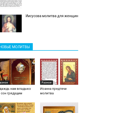
Иисусова молитва для женщин
НОВЫЕ МОЛИТВЫ
азное
Разное
 даждь нам владыко
Иоанна предтечи
 сон грядущим
молитва