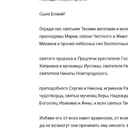
преподобного Серафима Саровского чуд
Сыне Божий!
Надежды, Любови и матери их Софии, с
Анны, и всех святых Твоих, помощи нам
Огради нас святыми Твоими ангелами и мо
ее от всех навет вражеских, от всякого
приснодевы Марии, силою Честного и Живот
человек, да не возмогут они причинить 
Михаила и прочих небесных сил бесплотных
сияния, сохрани рабу Божию (имя) на утр
силою благодати Твоея отврати и удали
святого пророка и Предтечи крестителя Г
наущению диавола. Кто думал и делал, н
Киприана и мученицы Иустины, святителя Н
обратно, в преисподнюю, яко Твое есть 
святителя Никиты Новгородского,
Святого Духа! Аминь
Комментарии
преподобного Сергия и Никона, игуменов 
чудотворца, святых мучениц Веры, Надежды
Богоотец Иоакима и Анны, и всех святых Тв
Избави его от всех навет вражеских, от вся
да не возмогут они причинить ему никоего з