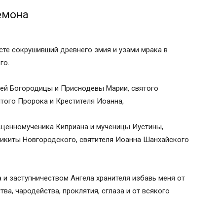
емона
сте сокрушивший древнего змия и узами мрака в
го.
ей Богородицы и Приснодевы Марии, святого
ятого Пророка и Крестителя Иоанна,
ященномученика Киприана и мученицы Иустины,
Никиты Новгородского, святителя Иоанна Шанхайского
 и заступничеством Ангела хранителя избавь меня от
ва, чародейства, проклятия, сглаза и от всякого