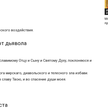
И
и
М
п
л
еского воздействия.
 всякого зла
от дьявола
й Богородице от порчи и сглаза
рушимая стена»
 славимому Отцу и Сыну и Святому Духу, поклоняюся и
ога мирскаго, диавольского и телесного зла избави.
Молитва “Господи Иисусе Христе”: когда
в славу Твою, и во спасение души моея.
стой силы
ста