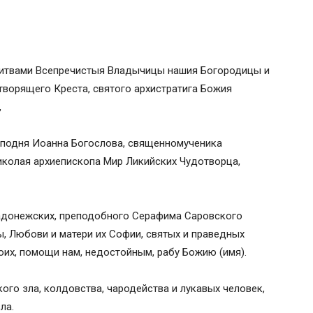
отворца, святых мучениц Веры,
вятых и праведных Богоотец Иоакима и
, недостойным, рабу Божию (имя). Избави
литвами Всепречистыя Владычицы нашия Богородицы и
 зла, колдовства, чародейства и лукавых
ворящего Креста, святого архистратига Божия
ей никоего зла. Господи, светом Твоего
,
о, на день, на вечер, на сон грядущий, и
 всякие злые нечестия, действуемыя по
осподня Иоанна Богослова, священномученика
а рабу Божию ( имя) верни их зло
иколая архиепископа Мир Ликийских Чудотворца,
Царствие и Сила, и Слава Отца, и Сына, и
Радонежских, преподобного Серафима Саровского
, Любови и матери их Софии, святых и праведных
оих, помощи нам, недостойным, рабу Божию (имя).
кого зла, колдовства, чародейства и лукавых человек,
ла.