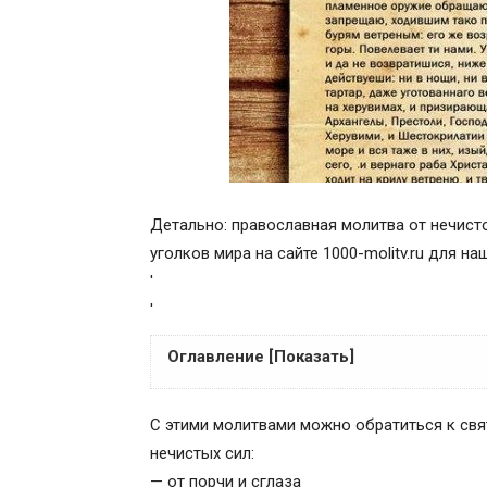
Детально: православная молитва от нечисто
уголков мира на сайте 1000-molitv.ru для н
'
'
Оглавление [Показать]
Молитва Господу на защиту от дьявол
С этими молитвами можно обратиться к св
Молитва Господу от антихриста
нечистых сил:
Молитва Иисусу Христу от порчи
— от порчи и сглаза