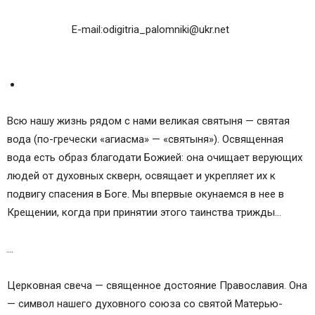
E-mail:
odigitria_palomniki@ukr.net
Всю нашу жизнь рядом с нами великая святыня — святая
вода (по-гречески «агиасма» — «святыня»). Освященная
вода есть образ благодати Божией: она очищает верующих
людей от духовных скверн, освящает и укрепляет их к
подвигу спасения в Боге. Мы впервые окунаемся в нее в
Крещении, когда при принятии этого таинства трижды…
…
Церковная свеча — священное достояние Православия. Она
— символ нашего духовного союза со святой Матерью-