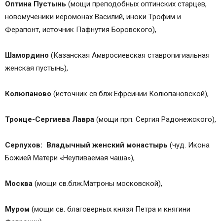
Оптина Пустынь
(мощи преподобных оптинских старцев,
новомученики иеромонах Василий, иноки Трофим и
Ферапонт, источник Пафнутия Боровского),
Шамордино
(Казанская Амвросиевская ставропигиальная
женская пустынь),
Колюпаново
(источник св.блж.Ефрсинии Колюпановской),
Троице-Сергиева Лавра
(мощи прп. Сергия Радонежского),
Серпухов: Владычный женский монастырь
(чуд. Икона
Божией Матери «Неупиваемая чаша»),
Москва
(мощи св.блж.Матроны московской),
Муром
(мощи св. благоверных князя Петра и княгини