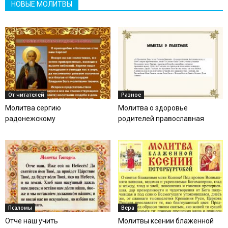
НОВЫЕ МОЛИТВЫ
От читателей
Разное
Молитва сергию
Молитва о здоровье
радонежскому
родителей православная
Псаломы
Вера
Отче наш учить
Молитвы ксении блаженной