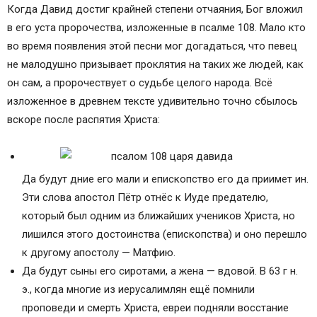
Когда Давид достиг крайней степени отчаяния, Бог вложил
в его уста пророчества, изложенные в псалме 108. Мало кто
во время появления этой песни мог догадаться, что певец
не малодушно призывает проклятия на таких же людей, как
он сам, а пророчествует о судьбе целого народа. Всё
изложенное в древнем тексте удивительно точно сбылось
вскоре после распятия Христа:
Да будут дние его мали и епископство его да приимет ин.
Эти слова апостол Пётр отнёс к Иуде предателю,
который был одним из ближайших учеников Христа, но
лишился этого достоинства (епископства) и оно перешло
к другому апостолу — Матфию.
Да будут сыны его сиротами, а жена — вдовой. В 63 г н.
э., когда многие из иерусалимлян ещё помнили
проповеди и смерть Христа, евреи подняли восстание