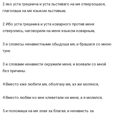
2 яко уста грешнича и уста льстиваго на мя отверзошася,
глаголаша на мя языком льстивым,
2 Ибо уста грешника и уста коварного против меня
отверзлись, наговорили на меня языком коварным,
3 и словесы ненавистными обыдоша мя, и брашася со мною
туне.
3 и словами ненависти окружили меня, и воевали со мной
без причины.
4 Вместо еже любити мя, оболгаху мя, аз же моляхся,
4 Вместо любви ко мне клеветали на меня, а я молился;
5 и положиша на мя злая за благая, и ненависть за