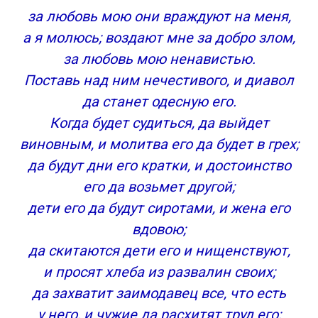
К исполнению. Псалом Давида.
за любовь мою они враждуют на меня,
История создания псалма
а я молюсь; воздают мне за добро злом,
Истинный смысл псалмов
за любовь мою ненавистью.
Как читать псалом
Поставь над ним нечестивого, и диавол
да станет одесную его.
Когда будет судиться, да выйдет
виновным, и молитва его да будет в грех;
да будут дни его кратки, и достоинство
его да возьмет другой;
дети его да будут сиротами, и жена его
вдовою;
да скитаются дети его и нищенствуют,
и просят хлеба из развалин своих;
да захватит заимодавец все, что есть
у него, и чужие да расхитят труд его;