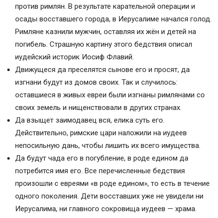
против римлян. В результате карательной операции и
осады восставшего города, в Иерусалиме начался голод.
Римляне казнили мужчин, оставляя их жён и детей на
погибель. Страшную картину этого бедствия описал
иудейский историк Иосиф Флавий.
Движущеся да преселятся сынове его и просят, да
изгнани будут из домов своих. Так и случилось:
оставшиеся в живых евреи были изгнаны римлянами со
своих земель и нищенствовали в других странах.
Да взыщет заимодавец вся, елика суть его.
Действительно, римские цари наложили на иудеев
непосильную дань, чтобы лишить их всего имущества.
Да будут чада его в погубление, в роде едином да
потребится имя его. Все перечисленные бедствия
произошли с евреями «в роде едином», то есть в течение
одного поколения. Дети восставших уже не увидели ни
Иерусалима, ни главного сокровища иудеев — храма.