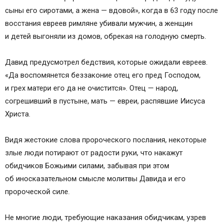
сыны его сиротами, а жена — вдовой», когда в 63 году после
восстания евреев римляне убивали мужчин, а женщин
и детей выгоняли из домов, обрекая на голодную смерть.
Давид предусмотрел бедствия, которые ожидали евреев.
«Да воспомянется беззаконие отец его пред Господом,
и грех матери его да не очистится». Отец — народ,
согрешивший в пустыне, мать — евреи, распявшие Иисуса
Христа.
Видя жестокие слова пророческого послания, некоторые
злые люди потирают от радости руки, что накажут
обидчиков Божьими силами, забывая при этом
об иносказательном смысле молитвы Давида и его
пророческой силе.
Не многие люди, требующие наказания обидчикам, узрев