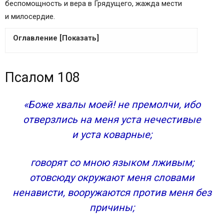
беспомощность и вера в Грядущего, жажда мести
и милосердие.
Оглавление [Показать]
Псалом 108
Псалом 108
История написания псалма «Отмщение врагам»
Пророческий смысл 108 псалма
В какие моменты следует обратиться к 108
«Боже хвалы моей! не премолчи, ибо
псалму
отверзлись на меня уста нечестивые
Как правильно читается псалом 108 в
и уста коварные;
православии
108 псалом как «средство» защиты от врагов
говорят со мною языком лживым;
Обстоятельства написания псалма 108
отовсюду окружают меня словами
Пророческий смысл псалма
ненависти, вооружаются против меня без
Когда и как читать псалом 108
причины;
Отзывы Святых Отцов о 108 псалме
В конец, псалом Давиду