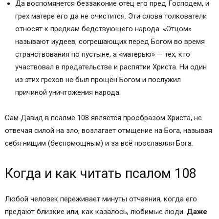
Да воспомянется беззаконие отец его пред Господем, и
грех матере его да не очистится. Эти слова толкователи
относят к предкам бедствующего народа. «Отцом»
называют иудеев, согрешающих перед Богом во время
странствования по пустыне, а «матерью» — тех, кто
участвовал в предательстве и распятии Христа. Ни один
из этих грехов не был прощён Богом и послужил
причиной уничтожения народа.
Сам Давид в псалме 108 является прообразом Христа, не
отвечая силой на зло, возлагает отмщение на Бога, называя
себя нищим (беспомощным) и за всё прославляя Бога.
Когда и как читать псалом 108
Любой человек переживает минуты отчаяния, когда его
предают близкие или, как казалось, любимые люди.
Даже