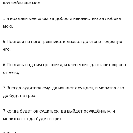
возлюбление мое.
5 и воздали мне злом за добро и ненавистью за любовь
мою.
6 Постави на него грешника, и диавол да станет одесную
eго.
6 Поставь над ним грешника, и клеветник да станет справа
от него,
7 Внегда судитися eму, да изыдет осужден, и молитва eго
да будет в грех.
7 когда будет он судиться, да выйдет осуждённым, и
молитва его да будет в грех.