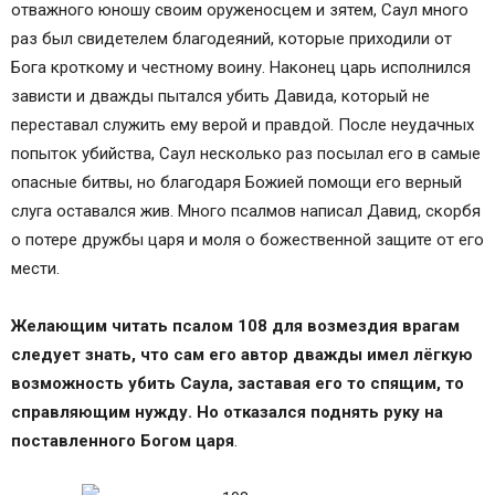
отважного юношу своим оруженосцем и зятем, Саул много
раз был свидетелем благодеяний, которые приходили от
Бога кроткому и честному воину. Наконец царь исполнился
зависти и дважды пытался убить Давида, который не
переставал служить ему верой и правдой. После неудачных
попыток убийства, Саул несколько раз посылал его в самые
опасные битвы, но благодаря Божией помощи его верный
слуга оставался жив. Много псалмов написал Давид, скорбя
о потере дружбы царя и моля о божественной защите от его
мести.
Желающим читать псалом 108 для возмездия врагам
следует знать, что сам его автор дважды имел лёгкую
возможность убить Саула, заставая его то спящим, то
справляющим нужду. Но отказался поднять руку на
поставленного Богом царя
.