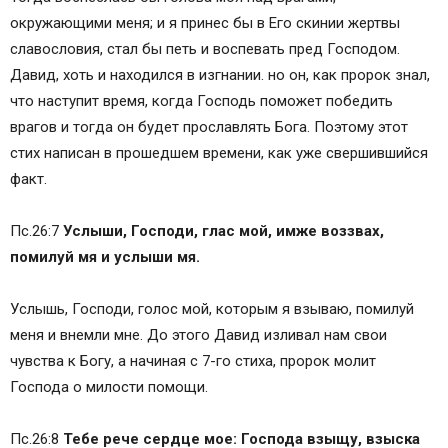
окружающими меня; и я принес бы в Его скинии жертвы
славословия, стал бы петь и воспевать пред Господом.
Давид, хоть и находился в изгнании. но он, как пророк знал,
что наступит время, когда Господь поможет победить
врагов и тогда он будет прославлять Бога. Поэтому этот
стих написан в прошедшем времени, как уже свершившийся
факт.
Пс.26:7
Услыши, Господи, глас мой, имже воззвах,
помилуй мя и услыши мя.
Услышь, Господи, голос мой, которым я взываю, помилуй
меня и внемли мне. До этого Давид изливал нам свои
чувства к Богу, а начиная с 7-го стиха, пророк молит
Господа о милости помощи.
Пс.26:8
Тебе рече сердце мое: Господа взыщу, взыска