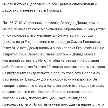
мысли в стихе 6 дополненно обещанием славословия и
радостного пения в честь Господа.
Пс. 26:7-10
Уверенный в помощи Господа, Давид, тем не
менее, усиливает свое молитвенное обращение к Нему (стих
7); он понимает, что желание приближаться к Господу
(искать лица Его) вложено в его сердце Самим Господом
(стих 8). И вот Давид вновь и вновь просит Его, чтобы Он не
отвратил лица Своего во гневе (который Давид может
невзначай вызвать у Него), чтобы не отверг и не оставил
раба Своего (стих 9). стих 10 можно рассматривать как одно
из внутренних свидетельств в пользу того, что Псалом 26
был написан Давидом до его коронации на царство. Он
говорит здесь, что отец и мать оставили его, подразумевая,
возможно, что и его близкие боялись показать свою
любовь к нему, потому что царь Саул ненавидел и
преследовал его. Но оставленный ими, Давид надеется, что