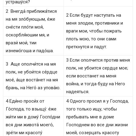
устрашу́ся?
2 Внегда́ приближа́тися
2 Если будут наступать на
на мя зло́бующым, е́же
меня злодеи, противники и
сне́сти пло́ти моя́,
враги мои, чтобы пожрать
оскорбля́юшии мя, и
плоть мою, то они сами
врази́ мои́, тии
преткнутся и падут.
изнемо́гоша и падо́ша.
3 Если ополчится против меня
3 Аще ополчи́тся на мя
полк, не убоится сердце мое;
полк, не убои́тся се́рдце
если восстанет на меня
мое́, а́ще воста́нет на мя
война, и тогда буду на Него
брань, на Него́ аз упова́ю.
надеяться.
4 Еди́но проси́х от
4 Одного просил я у Господа,
Го́спода, то взыщу́: е́же
того только ищу, чтобы
жи́ти ми в дому́ Госпо́дни
пребывать мне в доме
вся дни живота́ моего́,
Господнем во все дни жизни
зре́ти ми красоту́
моей, созерцать красоту