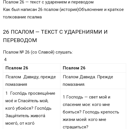
Псалом 26 — текст с ударением и переводом
ПЕРЕВОДОМ
Как был написан 26 псалом (история)Объяснение и краткое
КАК БЫЛ НАПИСАН ПСАЛОМ 26 И ЧТО ОН
толкование псалма
ОЗНАЧАЕТ
ОБЪЯСНЕНИЕ И КРАТКОЕ ТОЛКОВАНИЕ 26
26 ПСАЛОМ — ТЕКСТ С УДАРЕНИЯМИ И
ПСАЛМА
ПЕРЕВОДОМ
Толкование Псалма 26
Сведения о псалме 26
Псалом № 26 (со Славой) слушать:
Богословское толкование
4
В каких случаях читают
Псалом 26
Псалом 26
Псалом Давиду, прежде
Псалом Давида. Прежде
помазания
помазания.
1 Госпо́дь просвеще́ние
1 Господь — свет мой и
мое́ и Спаси́тель мой,
спасение мое: кого мне
кого́ убою́ся? Госпо́дь
бояться? Господь крепость
Защи́титель живота́
жизни моей: кого мне
моего́, от кого́
страшиться?