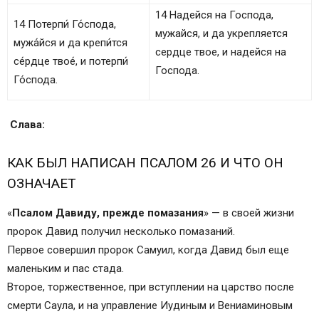
14 Надейся на Господа,
14 Потерпи́ Го́спода,
мужайся, и да укрепляется
мужа́йся и да крепи́тся
сердце твое, и надейся на
се́рдце твое́, и потерпи́
Господа.
Го́спода.
Слава:
КАК БЫЛ НАПИСАН ПСАЛОМ 26 И ЧТО ОН
ОЗНАЧАЕТ
«
Псалом Давиду, прежде помазания
» — в своей жизни
пророк Давид получил несколько помазаний.
Первое совершил пророк Самуил, когда Давид был еще
маленьким и пас стада.
Второе, торжественное, при вступлении на царство после
смерти Саула, и на управление Иудиным и Вениаминовым