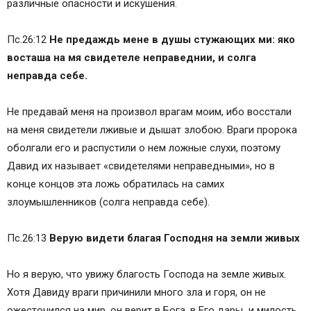
различные опасности и искушения.
Пс.26:12
Не предаждь мене в душы стужающих ми: яко
восташа на мя свидетеле неправеднии, и солга
неправда себе.
Не предавай меня на произвол врагам моим, ибо восстали
на меня свидетели лживые и дышат злобою. Враги пророка
оболгали его и распустили о нем ложные слухи, поэтому
Давид их называет «свидетелями неправедными», но в
конце концов эта ложь обратилась на самих
злоумышленников (солга неправда себе).
Пс.26:13
Верую видети благая Господня на земли живых
Но я верую, что увижу благость Господа на земле живых.
Хотя Давиду враги причинили много зла и горя, он не
ожесточился на мир, он верит в Бога, в Его дары и милость