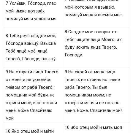
7 Услы́ши, Го́споди, глас
мой, которым я взываю,
мой, и́мже воззва́х:
помилуй меня и внемли мне.
поми́луй мя и услы́ши мя.
8 Сердце мое говорит от
8 Тебе́ рече́ се́рдце мое́,
Тебя: ищите лица Моего; и я
Го́спода взыщу́. Взыска́
буду искать лица Твоего,
Тебе́ лице́ мое́, лица́
Господи.
Твоего́, Го́споди, взыщу́.
9 Не отврати́ лица́ Твоего́
9 Не скрой от меня лица
от мене́ и не уклони́ся
Твоего; не отринь во гневе
гне́вом от раба́ Твоего́:
раба Твоего. Ты был
помо́щник мой бу́ди, не
помощником моим; не
отри́ни мене́, и не оста́ви
отвергни меня и не оставь
мене́, Бо́же Спаси́телю
меня, Боже, Спаситель мой!
мой.
10 ибо отец мой и мать моя
10 Яко отец мой и ма́ти