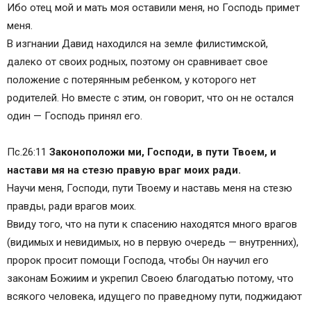
Ибо отец мой и мать моя оставили меня, но Господь примет
меня.
В изгнании Давид находился на земле филистимской,
далеко от своих родных, поэтому он сравнивает свое
положение с потерянным ребенком, у которого нет
родителей. Но вместе с этим, он говорит, что он не остался
один — Господь принял его.
Пс.26:11
Законоположи ми, Господи, в пути Твоем, и
настави мя на стезю правую враг моих ради.
Научи меня, Господи, пути Твоему и наставь меня на стезю
правды, ради врагов моих.
Ввиду того, что на пути к спасению находятся много врагов
(видимых и невидимых, но в первую очередь — внутренних),
пророк просит помощи Господа, чтобы Он научил его
законам Божиим и укрепил Своею благодатью потому, что
всякого человека, идущего по праведному пути, поджидают