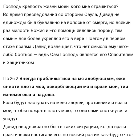
Господь крепость жизни моей: кого мне страшиться?
Во время преследования со стороны Саула, Давид не
единожды был буквально на волоске от смерти, но всякий
раз милость Божия и Его помощь являлись пороку, тем
самым все более укрепляя его в вере. Поэтому в первом
стихе псалма Давид возвещает, что нет смысла ему чего-
либо бояться — ведь Сам Господь является его Спасителем
и Защитником.
Пс.26:2
Внегда приближатися на мя злобующым, еже
снести плоти моя, оскорбляющии мя и врази мои, тии
изнемогоша и падоша.
Если будут наступать на меня злодеи, противники и враги
мои, чтобы пожрать плоть мою, то они сами споткнутся и
упадут.
Давид неоднократно был в таких ситуациях, когда враги
практически настигали его, но всякий раз им как-будто что-