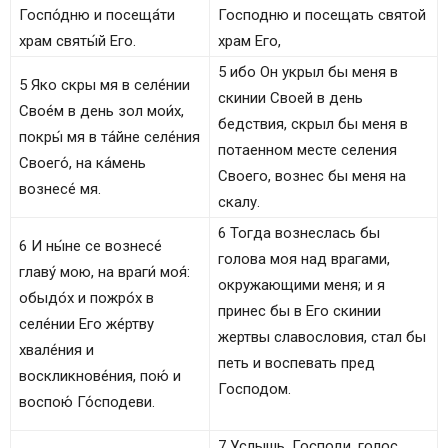
Госпо́дню и посеща́ти
Господню и посещать святой
храм святы́й Его.
храм Его,
5 ибо Он укрыл бы меня в
5 Яко скры мя в селе́нии
скинии Своей в день
Свое́м в день зол мои́х,
бедствия, скрыл бы меня в
покры́ мя в та́йне селе́ния
потаенном месте селения
Своего́, на ка́мень
Своего, вознес бы меня на
вознесе́ мя.
скалу.
6 Тогда вознеслась бы
6 И ны́не се вознесе́
голова моя над врагами,
главу́ мою, на враги́ моя́:
окружающими меня; и я
обыдо́х и пожро́х в
принес бы в Его скинии
селе́нии Его же́ртву
жертвы славословия, стал бы
хвале́ния и
петь и воспевать пред
воскликнове́ния, пою́ и
Господом.
воспою́ Го́сподеви.
7 Услышь, Господи, голос