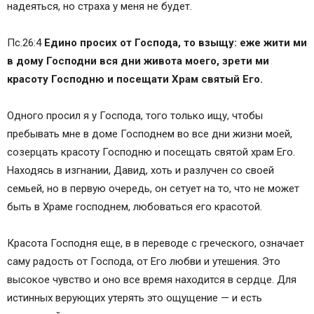
надеяться, но страха у меня не будет.
Пс.26:4
Едино просих от Господа, то взыщу: еже жити ми
в дому Господни вся дни живота моего, зрети ми
красоту Господню и посещати Храм святый Его.
Одного просил я у Господа, того только ищу, чтобы
пребывать мне в доме Господнем во все дни жизни моей,
созерцать красоту Господню и посещать святой храм Его.
Находясь в изгнании, Давид, хоть и разлучен со своей
семьей, но в первую очередь, он сетует на то, что не может
быть в Храме господнем, любоваться его красотой.
Красота Господня еще, в в переводе с греческого, означает
саму радость от Господа, от Его любви и утешения. Это
высокое чувство и оно все время находится в сердце. Для
истинных верующих утерять это ощущение — и есть