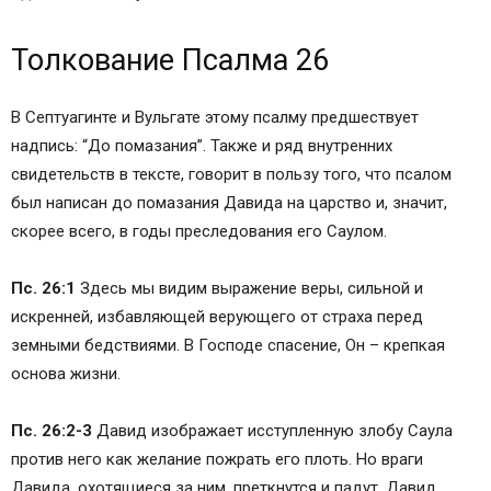
Толкование Псалма 26
В Септуагинте и Вульгате этому псалму предшествует
надпись: “До помазания”. Также и ряд внутренних
свидетельств в тексте, говорит в пользу того, что псалом
был написан до помазания Давида на царство и, значит,
скорее всего, в годы преследования его Саулом.
Пс. 26:1
Здесь мы видим выражение веры, сильной и
искренней, избавляющей верующего от страха перед
земными бедствиями. В Господе спасение, Он – крепкая
основа жизни.
Пс. 26:2-3
Давид изображает исступленную злобу Саула
против него как желание пожрать его плоть. Но враги
Давида, охотящиеся за ним, преткнутся и падут. Давид