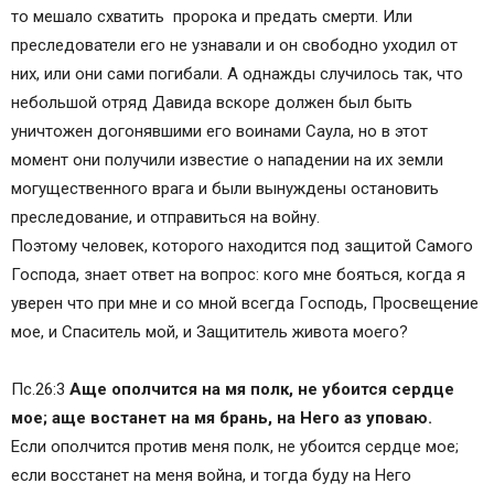
то мешало схватить пророка и предать смерти. Или
преследователи его не узнавали и он свободно уходил от
них, или они сами погибали. А однажды случилось так, что
небольшой отряд Давида вскоре должен был быть
уничтожен догонявшими его воинами Саула, но в этот
момент они получили известие о нападении на их земли
могущественного врага и были вынуждены остановить
преследование, и отправиться на войну.
Поэтому человек, которого находится под защитой Самого
Господа, знает ответ на вопрос: кого мне бояться, когда я
уверен что при мне и со мной всегда Господь, Просвещение
мое, и Спаситель мой, и Защититель живота моего?
Пс.26:3
Аще ополчится на мя полк, не убоится сердце
мое; аще востанет на мя брань, на Него аз уповаю.
Если ополчится против меня полк, не убоится сердце мое;
если восстанет на меня война, и тогда буду на Него