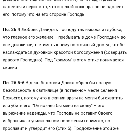
надеется и верит в то, что и целый полк врагов не одолеет
его, потому что на его стороне Господь.
Пс. 26:4
Любовь Давида к Господу так высока и глубока,
что главное его желание – пребывать в доме Господнем во
все дни жизни, т. е. иметь к нему постоянный доступ, чтобы
наслаждаться духовной красотой богослужения (созерцать
красоту Господню). Под “храмом” в этом стихе понимается
скиния.
Пс. 26:5-6
В день бедствия Давид обрел бы полную
безопасность в святилище (в потаенном месте селения
Божьего), потому что в скинии враги не могли бы схватить
или убить его. “Он вознес бы меня на скалу” – это
выражение надежды, что Господь не оставит Своего
избранника в унизительном положении гонимого, но
прославит и утвердит его (стих 5). Продолжение этой же