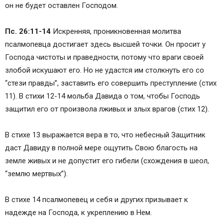
он не будет оставлен Господом.
Пс. 26:11-14
Искренняя, проникновенная молитва
псалмопевца достигает здесь высшей точки. Он просит у
Господа чистоты и праведности, потому что враги своей
злобой искушают его. Но не удастся им столкнуть его со
“стези правды”, заставить его совершить преступление (стих
11). В стихи 12-14 мольба Давида о том, чтобы Господь
защитил его от произвола лживых и злых врагов (стих 12).
В стихе 13 выражается вера в то, что небесный Защитник
даст Давиду в полной мере ощутить Свою благость на
земле живых и не допустит его гибели (схождения в шеол,
“землю мертвых”).
В стихе 14 псалмопевец и себя и других призывает к
надежде на Господа, к укреплению в Нем.