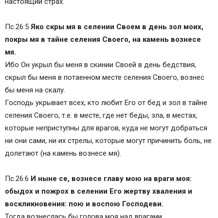
настоящий страх.
Пс.26:5
Яко скры мя в селении Своем в день зол моих,
покры мя в тайне селения Своего, на камень вознесе
мя.
Ибо Он укрыл бы меня в скинии Своей в день бедствия,
скрыл бы меня в потаенном месте селения Своего, вознес
бы меня на скалу.
Господь укрывает всех, кто любит Его от бед и зол в тайне
селения Своего, т.е. в месте, где нет беды, зла, в местах,
которые неприступны для врагов, куда не могут добраться
ни они сами, ни их стрелы, которые могут причинить боль, не
долетают (на камень вознесе мя).
Пс.26:6
И ныне се, вознесе главу мою на враги моя:
обыдох и пожрох в селении Его жертву хваления и
воскликновения: пою и воспою Господеви.
Тогда вознеслась бы голова моя над врагами,