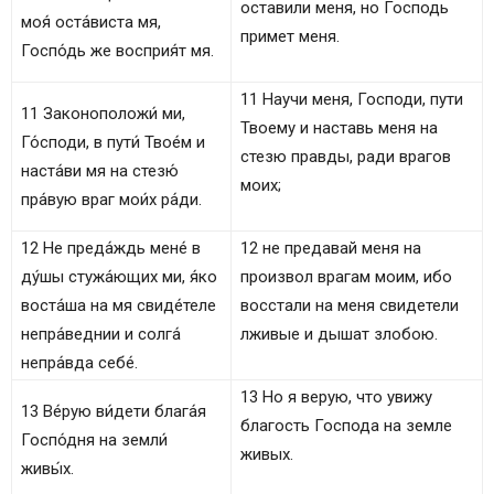
оставили меня, но Господь
моя́ оста́виста мя,
примет меня.
Госпо́дь же восприя́т мя.
11 Научи меня, Господи, пути
11 Законоположи́ ми,
Твоему и наставь меня на
Го́споди, в пути́ Твое́м и
стезю правды, ради врагов
наста́ви мя на стезю́
моих;
пра́вую враг мои́х ра́ди.
12 Не преда́ждь мене́ в
12 не предавай меня на
ду́шы стужа́ющих ми, я́ко
произвол врагам моим, ибо
воста́ша на мя свиде́теле
восстали на меня свидетели
непра́веднии и солга́
лживые и дышат злобою.
непра́вда себе́.
13 Но я верую, что увижу
13 Ве́рую ви́дети блага́я
благость Господа на земле
Госпо́дня на земли́
живых.
живы́х.