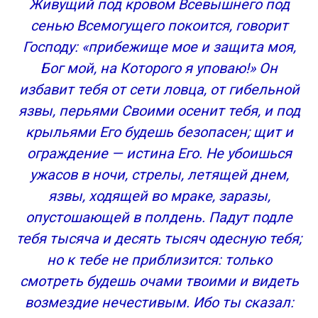
Живущий под кровом Всевышнего под
сенью Всемогущего покоится, говорит
Господу: «прибежище мое и защита моя,
Бог мой, на Которого я уповаю!» Он
избавит тебя от сети ловца, от гибельной
язвы, перьями Своими осенит тебя, и под
крыльями Его будешь безопасен; щит и
ограждение — истина Его. Не убоишься
ужасов в ночи, стрелы, летящей днем,
язвы, ходящей во мраке, заразы,
опустошающей в полдень. Падут подле
тебя тысяча и десять тысяч одесную тебя;
но к тебе не приблизится: только
смотреть будешь очами твоими и видеть
возмездие нечестивым. Ибо ты сказал: