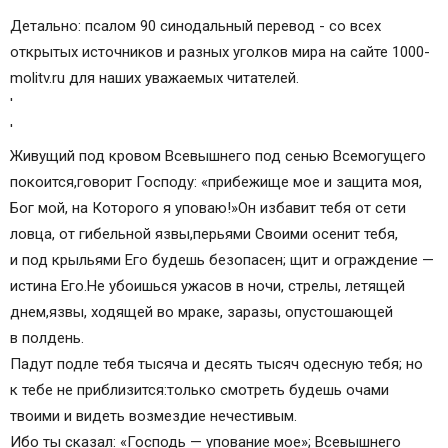
Детально: псалом 90 синодальный перевод - со всех
открытых источников и разных уголков мира на сайте 1000-
molitv.ru для наших уважаемых читателей.
'
'
Живущий под кровом Всевышнего под сенью Всемогущего
покоится,говорит Господу: «прибежище мое и защита моя,
Бог мой, на Которого я уповаю!»Он избавит тебя от сети
ловца, от гибельной язвы,перьями Своими осенит тебя,
и под крыльями Его будешь безопасен; щит и ограждение —
истина Его.Не убоишься ужасов в ночи, стрелы, летящей
днем,язвы, ходящей во мраке, заразы, опустошающей
в полдень.
Падут подле тебя тысяча и десять тысяч одесную тебя; но
к тебе не приблизится:только смотреть будешь очами
твоими и видеть возмездие нечестивым.
Ибо ты сказал: «Господь — упование мое»; Всевышнего