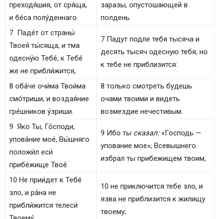
преходя́шия, от сря́ща,
заразы, опустошающей в
и бе́са полу́деннаго.
полдень.
7 Паде́т от страны́
7 Падут подле тебя тысяча и
Твоея́ ты́сяща, и тма
десять тысяч одесную тебя; но
одесну́ю Тебе́, к Тебе́
к тебе не приблизится:
же не прибли́жится,
8 оба́че очи́ма Твои́ма
8 только смотреть будешь
смо́триши, и воздая́ние
очами твоими и видеть
гре́шников у́зриши.
возмездие нечестивым.
9 Яко Ты, Го́споди,
9 Ибо ты
сказал:
«Господь —
упова́ние мое́, Вы́шняго
упование мое»; Всевышнего
положи́л еси́
избрал ты прибежищем твоим;
прибе́жище Твое́.
10 Не прии́дет к Тебе́
10 не приключится тебе зло, и
зло, и ра́на не
язва не приблизится к жилищу
прибли́жится телеси́
твоему;
Твоему́,