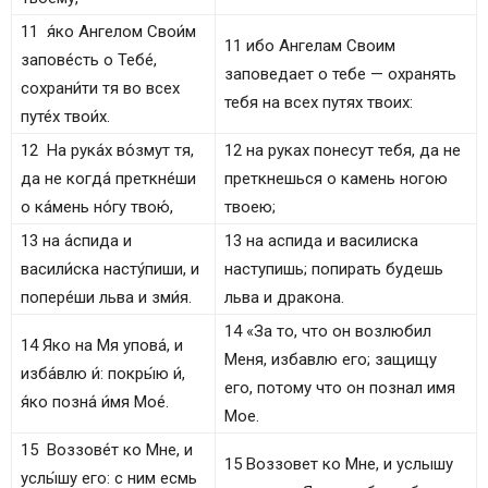
11 я́ко Ангелом Свои́м
11 ибо Ангелам Своим
запове́сть о Тебе́,
заповедает о тебе — охранять
сохрани́ти тя во всех
тебя на всех путях твоих:
путе́х твои́х.
12 На рука́х во́змут тя,
12 на руках понесут тебя, да не
да не когда́ преткне́ши
преткнешься о камень ногою
о ка́мень но́гу твою́,
твоею;
13 на а́спида и
13 на аспида и василиска
васили́ска насту́пиши, и
наступишь; попирать будешь
попере́ши льва и зми́я.
льва и дракона.
14 «За то, что он возлюбил
14 Яко на Мя упова́, и
Меня, избавлю его; защищу
изба́влю и́: покры́ю и́,
его, потому что он познал имя
я́ко позна́ и́мя Мое́.
Мое.
15 Воззове́т ко Мне, и
15 Воззовет ко Мне, и услышу
услы́шу его: с ним есмь