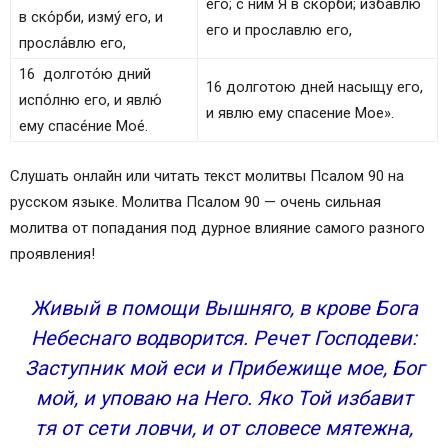
его; с ним Я в скорби; избавлю
в ско́рби, изму́ его, и
его и прославлю его,
просла́влю его,
16 долгото́ю дний
16 долготою дней насыщу его,
испо́лню его, и явлю́
и явлю ему спасение Мое».
ему спасе́ние Мое́.
Слушать онлайн или читать текст молитвы Псалом 90 на
русском языке. Молитва Псалом 90 — очень сильная
молитва от попадания под дурное влияние самого разного
проявления!
Живый в помощи Вышняго, в крове Бога
Небеснаго водворится. Речет Господеви:
Заступник мой еси и Прибежище мое, Бог
мой, и уповаю на Него. Яко Той избавит
тя от сети ловчи, и от словесе мятежна,