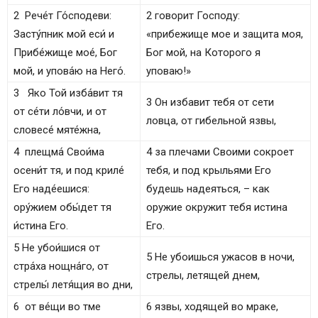
2 Рече́т Го́сподеви:
2 говорит Господу:
Засту́пник мой еси́ и
«прибежище мое и защита моя,
Прибе́жище мое́, Бог
Бог мой, на Которого я
мой, и упова́ю на Него́.
уповаю!»
3 Яко Той изба́вит тя
3 Он избавит тебя от сети
от се́ти ло́вчи, и от
ловца, от гибельной язвы,
словесе́ мяте́жна,
4 плещма́ Свои́ма
4 за плечами Своими сокроет
осени́т тя, и под криле́
тебя, и под крыльями Его
Его наде́ешися:
будешь надеяться, – как
ору́жием обы́дет тя
оружие окружит тебя истина
и́стина Его.
Его.
5 Не убои́шися от
5 Не убоишься ужасов в ночи,
стра́ха нощна́го, от
стрелы, летящей днем,
стрелы́ летя́щия во дни,
6 от ве́щи во тме
6 язвы, ходящей во мраке,