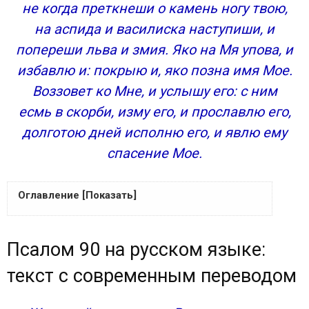
не когда преткнеши о камень ногу твою,
на аспида и василиска наступиши, и
попереши льва и змия. Яко на Мя упова, и
избавлю и: покрыю и, яко позна имя Мое.
Воззовет ко Мне, и услышу его: с ним
есмь в скорби, изму его, и прославлю его,
долготою дней исполню его, и явлю ему
спасение Мое.
Оглавление [Показать]
Псалом 90 на русском языке: текст с
Псалом 90 на русском языке:
современным переводом
Как используют «Живущий в помощи…»
текст с современным переводом
По каким случаям прибегают к чтению псалма