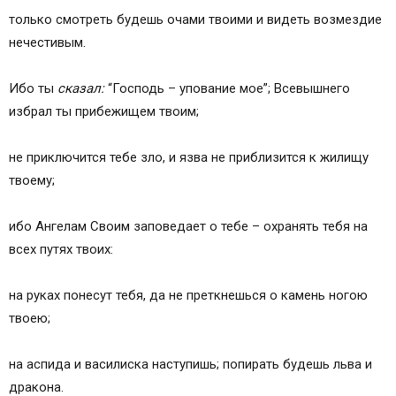
только смотреть будешь очами твоими и видеть возмездие
нечестивым.
Ибо ты
сказал:
“Господь – упование мое”; Всевышнего
избрал ты прибежищем твоим;
не приключится тебе зло, и язва не приблизится к жилищу
твоему;
ибо Ангелам Своим заповедает о тебе – охранять тебя на
всех путях твоих:
на руках понесут тебя, да не преткнешься о камень ногою
твоею;
на аспида и василиска наступишь; попирать будешь льва и
дракона.