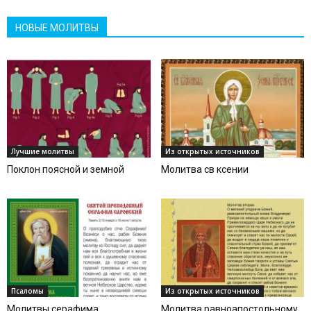
НОВЫЕ МОЛИТВЫ
Лучшие молитвы
Из открытых источников
Поклон поясной и земной
Молитва св ксении
Псаломы
Из открытых источников
Молитвы серафима
Молитва равноапостольному