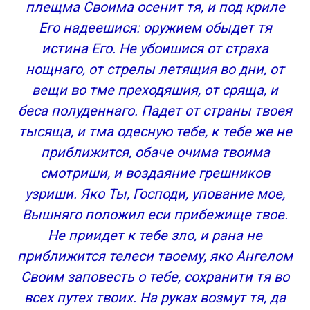
плещма Своима осенит тя, и под криле
Его надеешися: оружием обыдет тя
истина Его. Не убоишися от страха
нощнаго, от стрелы летящия во дни, от
вещи во тме преходяшия, от сряща, и
беса полуденнаго. Падет от страны твоея
тысяща, и тма одесную тебе, к тебе же не
приближится, обаче очима твоима
смотриши, и воздаяние грешников
узриши. Яко Ты, Господи, упование мое,
Вышняго положил еси прибежище твое.
Не приидет к тебе зло, и рана не
приближится телеси твоему, яко Ангелом
Своим заповесть о тебе, сохранити тя во
всех путех твоих. На руках возмут тя, да