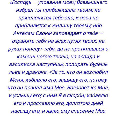
«Господь — упование мое»; Всевышнего
избрал ты прибежищем твоим; не
приключится тебе зло, и язва не
приблизится к жилищу твоему; ибо
Ангелам Своим заповедает о тебе —
охранять тебя на всех путях твоих: на
руках понесут тебя, да не преткнешься о
камень ногою твоею; на аспида и
василиска наступишь; попирать будешь
льва и дракона. «За то, что он возлюбил
Меня, избавлю его; защищу его, потому
что он познал имя Мое. Воззовет ко Мне,
и услышу его; с ним Я в скорби; избавлю
его и прославлю его, долготою дней
насыщу его, и явлю ему спасение Мое