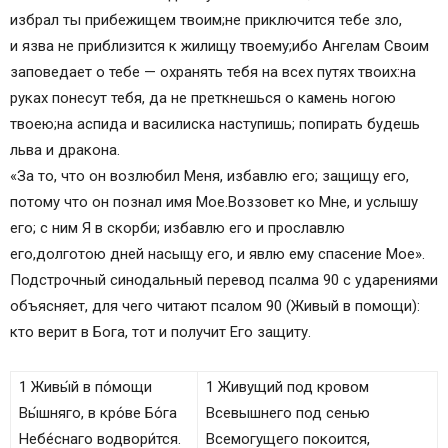
избрал ты прибежищем твоим;не приключится тебе зло,
и язва не приблизится к жилищу твоему;ибо Ангелам Своим
заповедает о тебе — охранять тебя на всех путях твоих:на
руках понесут тебя, да не преткнешься о камень ногою
твоею;на аспида и василиска наступишь; попирать будешь
льва и дракона.
«За то, что он возлюбил Меня, избавлю его; защищу его,
потому что он познал имя Мое.Воззовет ко Мне, и услышу
его; с ним Я в скорби; избавлю его и прославлю
его,долготою дней насыщу его, и явлю ему спасение Мое».
Подстрочный синодальный перевод псалма 90 с ударениями
объясняет, для чего читают псалом 90 (Живый в помощи):
кто верит в Бога, тот и получит Его защиту.
1 Живы́й в по́мощи
1 Живущий под кровом
Вы́шняго, в кро́ве Бо́га
Всевышнего под сенью
Небе́снаго водвори́тся.
Всемогущего покоится,