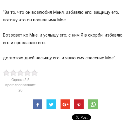
“За то, что он возлюбил Меня, избавлю его; защищу его,
потому что он познал имя Мое.
Воззовет ко Мне, и услышу его; с ним Я в скорби; избавлю
его и прославлю его,
долготою дней насыщу его, и явлю ему спасение Мое”.
Оценка
3.5
проголосовавших:
20