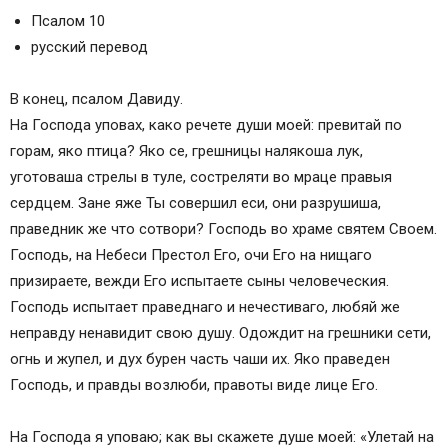
Псалом 10
русский перевод
В конец, псалом Давиду.
На Господа уповах, како речете души моей: превитай по
горам, яко птица? Яко се, грешницы налякоша лук,
уготоваша стрелы в туле, состреляти во мраце правыя
сердцем. Зане яже Ты совершил eси, oни разрушиша,
праведник же что сотвори? Господь во храме святем Своем.
Господь, на Небеси Престол Его, очи Его на нищаго
призираете, вежди Его испытаете сыны человечeския.
Господь испытает праведнаго и нечестиваго, любяй же
неправду ненавидит свою душу. Одождит на грешники сети,
огнь и жупел, и дух бурен часть чаши их. Яко праведен
Господь, и правды возлюби, правоты виде лице Его.
На Господа я уповаю; как вы скажете душе моей: «Улетай на