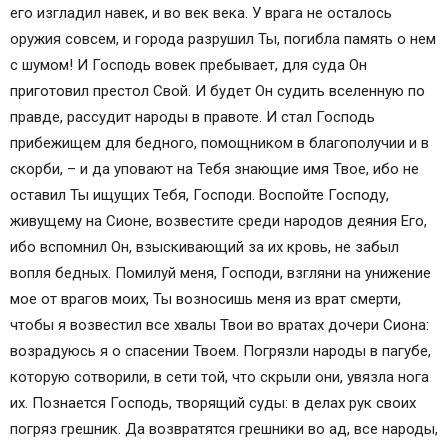
его изгладил навек, и во век века. У врага не осталось
оружия совсем, и города разрушил Ты, погибла память о нем
с шумом! И Господь вовек пребывает, для суда Он
приготовил престол Свой. И будет Он судить вселенную по
правде, рассудит народы в правоте. И стал Господь
прибежищем для бедного, помощником в благополучии и в
скорби, – и да уповают на Тебя знающие имя Твое, ибо не
оставил Ты ищущих Тебя, Господи. Воспойте Господу,
живущему на Сионе, возвестите среди народов деяния Его,
ибо вспомнил Он, взыскивающий за их кровь, не забыл
вопля бедных. Помилуй меня, Господи, взгляни на унижение
мое от врагов моих, Ты возносишь меня из врат смерти,
чтобы я возвестил все хвалы Твои во вратах дочери Сиона:
возрадуюсь я о спасении Твоем. Погрязли народы в пагубе,
которую сотворили, в сети той, что скрыли они, увязла нога
их. Познается Господь, творящий суды: в делах рук своих
погряз грешник. Да возвратятся грешники во ад, все народы,