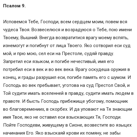
Псалом 9.
Исповемся Тебе, Господи, всем сердцем моим, повем вся
чудеса Твоя. Возвеселюся и возрадуюся о Тебе, пою имени
Твоему, Вышний. Внегда возвратитися врагу моему вспять,
изнемогут и погибнут от лица Твоего. Яко сотворил еси суд
мой, и прю мою, сел еси на Престоле, судяй правду.
Запретил еси языком, и погибе нечестивый, имя его
потребил еси в век и во век века. Врагу оскудеша оружия в
конец, и грады разрушил еси, погибе память его с шумом. И
Господь во век пребывает, уготова на суд Престол Свой, и
Той судити имать вселенней в правду, судити имать людем в
правоте. И бысть Господь прибежище убогому, помощник
во благовремениих, в скорбех. И да уповают на Тя знающии
имя Твое, яко не оставил еси взыскающих Тя, Господи.
Пойте Господеви, живущему в Сионе, возвестите во языцех
начинания Его. Яко взыскаяй крови их помяну, не забы