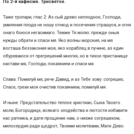
По 2-й кафисме. Трисвятое.
Таже тропари, глас 2: Аз сый древо неплодное, Господи,
умиления плода не ношу отнюд и посечения страшуся, и огня
онаго боюся негасимаго. Темже Тя молю: прежде оныя
нужды обрати и спаси мя. Яко волны морския, на мя
восташа беззакония моя, яко кораблец в пучине, аз един
обуреваюся от прегрешений многих, но в тихое пристанище
настави мя, Господи, покаянием и спаси мя.
Слава: Помилуй мя, рече Давид, и аз Тебе зову: согреших,
Спасе, грехи моя очистив покаянием, помилуй мя.
И ныне: Предстательство теплое христиан, Сына Твоего
моли, Богородице, всякаго злодейства и лютости иэбавити
нас ратника, и дати прощение нам, о нихже согрешихом,
милосердия ради щедрот, Твоими молитвами, Мати Дево.