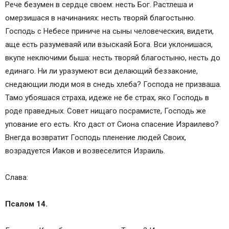
Рече безумен в сердце своем: несть Бог. Растлеша и
омерзишася в начинаниях: несть творяй благостыню.
Господь с Небесе приниче на сыны человеческия, видети,
аще есть разумеваяй или взыскаяй Бога. Bcи уклонишася,
вкупе неключими быша: несть творяй благостыню, несть до
единаго. Ни ли уразумеют вси делающий беззаконие,
снедающии люди моя в снедь хлеба? Господа не призваша.
Тамо убояшася страха, идеже не бе страх, яко Господь в
роде праведных. Совет нищаго посрамисте, Господь же
упование его есть. Кто даст от Сиона спасение Израилево?
Внегда возвратит Господь пленение людей Своих,
возрадуется Иаков и возвеселится Израиль.
Слава:
Псалом 14.