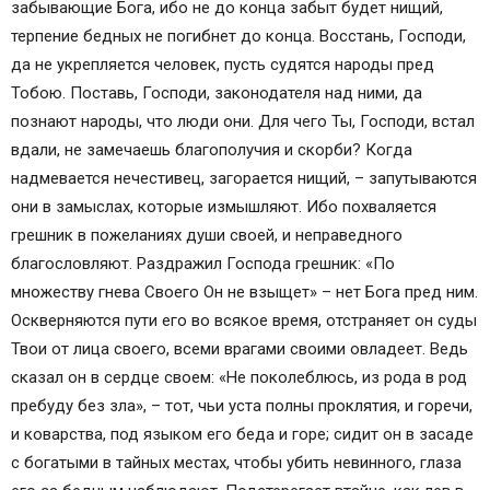
забывающие Бога, ибо не до конца забыт будет нищий,
терпение бедных не погибнет до конца. Восстань, Господи,
да не укрепляется человек, пусть судятся народы пред
Тобою. Поставь, Господи, законодателя над ними, да
познают народы, что люди они. Для чего Ты, Господи, встал
вдали, не замечаешь благополучия и скорби? Когда
надмевается нечестивец, загорается нищий, – запутываются
они в замыслах, которые измышляют. Ибо похваляется
грешник в пожеланиях души своей, и неправедного
благословляют. Раздражил Господа грешник: «По
множеству гнева Своего Он не взыщет» – нет Бога пред ним.
Оскверняются пути его во всякое время, отстраняет он суды
Твои от лица своего, всеми врагами своими овладеет. Ведь
сказал он в сердце своем: «Не поколеблюсь, из рода в род
пребуду без зла», – тот, чьи уста полны проклятия, и горечи,
и коварства, под языком его беда и горе; сидит он в засаде
с богатыми в тайных местах, чтобы убить невинного, глаза