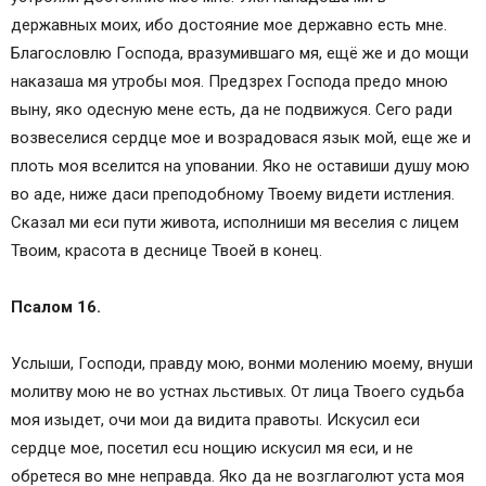
державных моих, ибо достояние мое державно есть мне.
Благословлю Господа, вразумившаго мя, ещё же и до мощи
наказаша мя утробы моя. Предзрех Господа предо мною
выну, яко одесную мене есть, да не подвижуся. Ceгo ради
возвеселися сердце мое и возрадовася язык мой, еще же и
плоть моя вселится на уповании. Яко не оставиши душу мою
во аде, ниже даси преподобному Твоему видети истления.
Сказал ми еси пути живота, исполниши мя веселия с лицем
Твоим, красота в деснице Твоей в конец.
Псалом 16.
Услыши, Господи, правду мою, вонми молению моему, внуши
молитву мою не во устнах льстивых. От лица Твоего судьба
моя изыдет, очи мои да видита правоты. Искусил еси
сердце мое, посетил ecu нощию искусил мя еси, и не
обретеся во мне неправда. Яко да не возглаголют уста моя