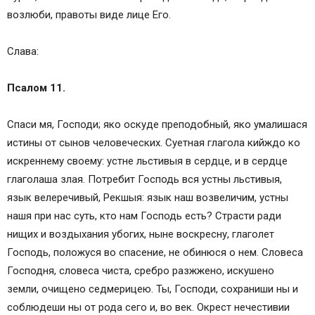
возлюби, правоты виде лице Его.
Слава:
Псалом 11.
Спаси мя, Господи; яко оскуде преподобный, яко умалишася
истины от сынов человеческих. Суетная глагола кийждо ко
искреннему своему: устне льстивыя в сердце, и в сердце
глаголаша злая. Потребит Господь вся устны льстивыя,
язык велеречивый, Рекшыя: язык наш возвеличим, устны
нашя при нас суть, кто нам Господь есть? Страсти ради
нищих и воздыхания убогих, ныне воскресну, глаголет
Господь, положуся во спасение, не обинюся о нем. Словеса
Господня, словеса чиста, сребро разжжено, искушено
земли, очищено седмерицею. Ты, Господи, сохраниши ны и
соблюдеши ны от рода сего и, во век. Окрест нечестивии