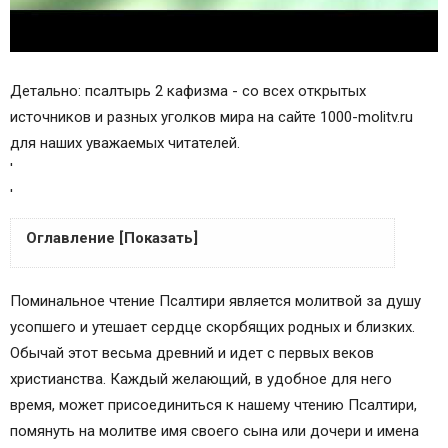
Детально: псалтырь 2 кафизма - со всех открытых
источников и разных уголков мира на сайте 1000-molitv.ru
для наших уважаемых читателей.
'
'
Оглавление [Показать]
КАФИСМА ВТОРАЯ
Поминальное чтение Псалтири является молитвой за душу
Иные православные молитвы, святые угодники,
усопшего и утешает сердце скорбящих родных и близких.
чудотворные иконы:
Обычай этот весьма древний и идет с первых веков
в Православном разделе:
христианства. Каждый желающий, в удобное для него
Об аудиозаписи
время, может присоединиться к нашему чтению Псалтири,
помянуть на молитве имя своего сына или дочери и имена