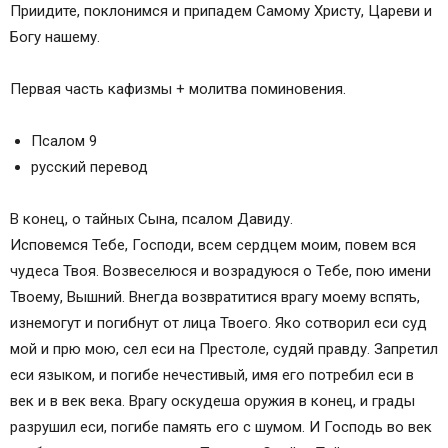
Приидите, поклонимся и припадем Самому Христу, Цареви и
Богу нашему.
Первая часть кафизмы + молитва поминовения.
Псалом 9
русский перевод
В конец, о тайных Сына, псалом Давиду.
Исповемся Тебе, Господи, всем сердцем моим, повем вся
чудеса Твоя. Возвеселюся и возрадуюся о Тебе, пою имени
Твоему, Вышний. Внегда возвратитися врагу моему вспять,
изнемогут и погибнут от лица Твоего. Яко сотворил eси суд
мой и прю мою, сел eси на Престоле, судяй правду. Запретил
eси языком, и погибе нечестивый, имя eго потребил eси в
век и в век века. Врагу оскудеша oружия в конец, и грады
разрушил eси, погибе память eго с шумом. И Господь во век