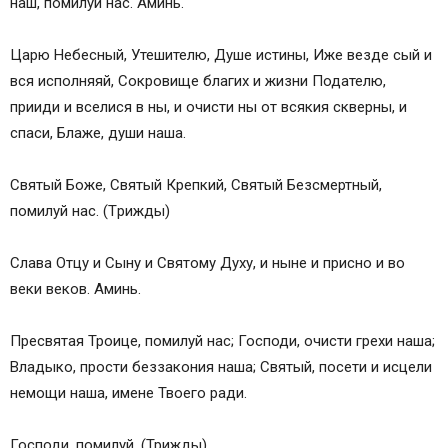
наш, помилуй нас. Аминь.
Царю Небесный, Утешителю, Душе истины, Иже везде сый и
вся исполняяй, Сокровище благих и жизни Подателю,
прииди и вселися в ны, и очисти ны от всякия скверны, и
спаси, Блаже, души наша.
Святый Боже, Святый Крепкий, Святый Безсмертный,
помилуй нас. (Tрижды)
Слава Отцу и Сыну и Святому Духу, и ныне и присно и во
веки веков. Аминь.
Пресвятая Троице, помилуй нас; Господи, очисти грехи наша;
Владыко, прости беззакония наша; Святый, посети и исцели
немощи наша, имене Твоего ради.
Господи, помилуй. (Трижды)