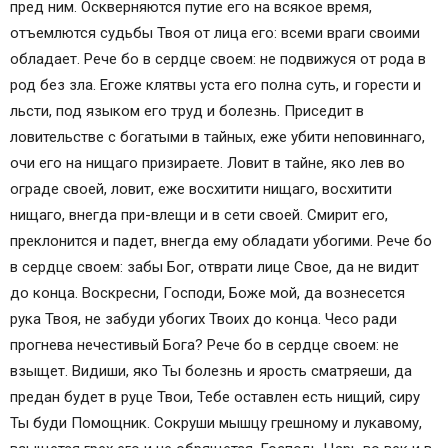
пред ним. Оскверняются путие его на всякое время,
отъемлются судьбы Твоя от лица его: всеми враги своими
обладает. Рече бо в сердце своем: не подвижуся от рода в
род без зла. Егоже клятвы уста его полна суть, и горести и
льсти, под языком его труд и болезнь. Приседит в
ловительстве с богатыми в тайных, еже убити неповиннаго,
очи его на нищаго призираете. Ловит в тайне, яко лев во
ограде своей, ловит, еже восхитити нищаго, восхитити
нищаго, внегда при-влещи и в сети своей. Смирит его,
преклонится и падет, внегда ему обладати убогими. Рече бо
в сердце своем: забы Бог, отврати лице Свое, да не видит
до конца. Воскресни, Господи, Боже мой, да вознесется
рука Твоя, не забуди убогих Твоих до конца. Чесо ради
прогнева нечестивый Бога? Рече бо в сердце своем: не
взыщет. Видиши, яко Ты болезнь и ярость сматряеши, да
предан будет в руце Твои, Тебе оставлен есть нищий, сиру
Ты буди Помощник. Сокруши мышцу грешному и лукавому,