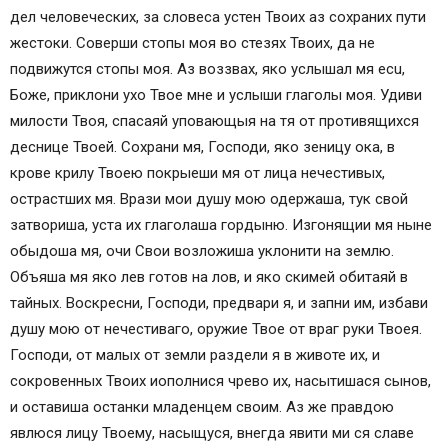
дел человеческих, за словеса устен Твоих аз сохраних пути
жестоки. Соверши стопы моя во стезях Твоих, да не
подвижутся стопы моя. Аз воззвах, яко услышал мя ecu,
Боже, приклони ухо Твое мне и услыши глаголы моя. Удиви
милости Твоя, спасаяй уповающыя на тя от противящихся
деснице Твоей. Сохрани мя, Господи, яко зеницу ока, в
крове крилу Твоею покрыеши мя от лица нечестивых,
острастших мя. Врази мои душу мою одержаша, тук свой
затвориша, уста их глаголаша гордыню. Изгонящии мя ныне
обыдоша мя, очи Свои возложиша уклонити на землю.
Объяша мя яко лев готов на лов, и яко скимей обитаяй в
тайных. Воскресни, Господи, предвари я, и запни им, избави
душу мою от нечестиваго, оружие Твое от враг руки Твоея.
Господи, от малых от земли раздели я в животе их, и
сокровенных Твоих иополнися чрево их, насытишася сынов,
и оставиша останки младенцем своим. Аз же правдою
явлюся лицу Твоему, насыщуся, внегда явити ми ся славе