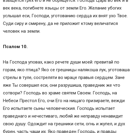
взыщется грех его и не обрящется. Господь Царь во век и в
век века, погибнете языцы от земли Его. Желание убогих
услышал еси, Господи, уготованию сердца их внят ухо Твое.
Суди сиру и смирену, да не приложит ктому величатися
человек на земли.
Псалом 10.
На Господа уповах, како речете души моей: превитай по
горам, яко птица? Яко се грешницы налякоша лук, уготоваша
стрелы в туле, состреляти во мраце правыя сердцем. Зане
яже Ты совершил еси, они разрушиша, праведник же что
сотвори? Господь во храме святем Своем. Господь, на
Небеси Престол Его, очи Его на нищаго призираете, вежди
Его испытаете сыны человеческия. Господь испытает
праведнаго и нечестиваго, любяй же неправду ненавидит
свою душу. Одождит на грешники сети, огнь и жупел, и дух
бурен, часть чаши их. Яко праведен Господь, и правды