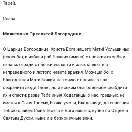
Твоей.
Слава:
Молитва ко Пресвятой Богородице.
О Царице Богородице, Христа Бога нашего Мати! Услыши ны:
(просьба), и избави раб Божиих (имена) от всякия скорби и
печали, огради от всякиянапасти и злых клевет и от
неправедного и лютого навета вражия. Можеши бо, о
Благодатная Мати Божия, не точию от всякаго зла
сохранити люди Твоея, но и всяким благодеяниям снабдити
их и спасти: разве Тебе иныя Ходатаицы о нас, грешных, не
имамы к Сыну Твоему, Егоже умоли, Владычице, да спасении
Тобою славим Сына Твоего и Бога нашего, купно со Отцем и
Святым Духом, ныне и в безконечные веки.