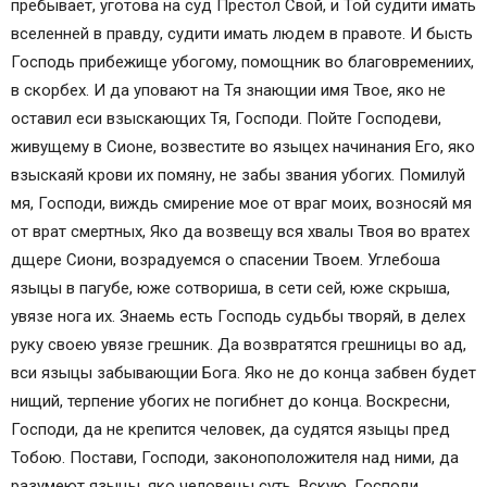
пребывает, уготова на суд Престол Свой, и Той судити имать
вселенней в правду, судити имать людем в правоте. И бысть
Господь прибежище убогому, помощник во благовремениих,
в скорбех. И да уповают на Тя знающии имя Твое, яко не
оставил eси взыскающих Тя, Господи. Пойте Господеви,
живущему в Сионе, возвестите во языцех начинания Его, яко
взыскаяй крови их помяну, не забы звания убогих. Помилуй
мя, Господи, виждь смирение мое от враг моих, возносяй мя
от врат смертных, Яко да возвещу вся хвалы Твоя во вратех
дщере Сиони, возрадуемся о спасении Твоем. Углебоша
языцы в пагубе, юже сотвориша, в сети сей, юже скрыша,
увязе нога их. Знаемь есть Господь судьбы творяй, в делех
руку своею увязе грешник. Да возвратятся грешницы во ад,
вси языцы забывающии Бога. Яко не до конца забвен будет
нищий, терпение убогих не погибнет до конца. Воскресни,
Господи, да не крепится человек, да судятся языцы пред
Тобою. Постави, Господи, законоположителя над ними, да
разумеют языцы, яко человецы суть. Вскую, Господи,