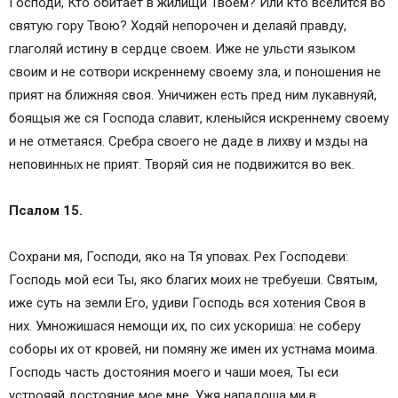
Господи, Кто обитает в жилищи Твоем? Или кто вселится во
святую гору Твою? Ходяй непорочен и делаяй правду,
глаголяй истину в сердце своем. Иже не ульсти языком
своим и не сотвори искреннему своему зла, и поношения не
прият на ближняя своя. Уничижен есть пред ним лукавнуяй,
боящыя же ся Господа славит, кленыйся искреннему своему
и не отметаяся. Сребра своего не даде в лихву и мзды на
неповинных не прият. Творяй сия не подвижится во век.
Псалом 15.
Сохрани мя, Господи, яко на Тя уповах. Рех Господеви:
Господь мой еси Ты, яко благих моих не требуеши. Святым,
иже суть на земли Его, удиви Господь вся хотения Своя в
них. Умножишася немощи их, по сих ускориша: не соберу
соборы их от кровей, ни помяну же имен их устнама моима.
Господь часть достояния моего и чаши моея, Ты еси
устрояяй достояние мое мне. Ужя нападоша ми в