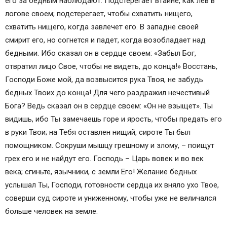
его за бедным наблюдают. Подстерегает втайне, как лев в
логове своем; подстерегает, чтобы схватить нищего,
схватить нищего, когда завлечет его. В западне своей
смирит его, но согнется и падет, когда возобладает над
бедными. Ибо сказал он в сердце своем: «Забыл Бог,
отвратил лицо Свое, чтобы не видеть, до конца!» Восстань,
Господи Боже мой, да возвысится рука Твоя, не забудь
бедных Твоих до конца! Для чего раздражил нечестивый
Бога? Ведь сказал он в сердце своем: «Он не взыщет». Ты
видишь, ибо Ты замечаешь горе и ярость, чтобы предать его
в руки Твои; на Тебя оставлен нищий, сироте Ты был
помощником. Сокруши мышцу грешному и злому, – поищут
грех его и не найдут его. Господь – Царь вовек и во век
века; сгиньте, язычники, с земли Его! Желание бедных
услышал Ты, Господи, готовности сердца их вняло ухо Твое,
соверши суд сироте и униженному, чтобы уже не величался
больше человек на земле.