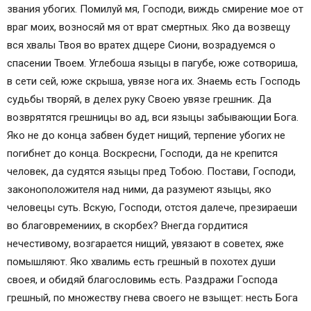
звания убогих. Помилуй мя, Господи, виждь смирение мое от
враг моих, возносяй мя от врат смертных. Яко да возвещу
вся хвалы Твоя во вратех дщере Сиони, возрадуемся о
спасении Твоем. Углебоша языцы в пагубе, юже сотвориша,
в сети сей, юже скрыша, увязе нога их. Знаемь есть Господь
судьбы творяй, в делех руку Своею увязе грешник. Да
возврятятся грешницы во ад, вси языцы забывающии Бога.
Яко не до конца забвен будет нищий, терпение убогих не
погибнет до конца. Воскресни, Господи, да не крепится
человек, да судятся языцы пред Тобою. Постави, Господи,
законоположителя над ними, да разумеют языцы, яко
человецы суть. Вскую, Господи, отстоя далече, презираеши
во благовремениих, в скорбех? Внегда гордитися
нечестивому, возгарается нищий, увязают в советех, яже
помышляют. Яко хвалимь есть грешный в похотех души
своея, и обидяй благословимь есть. Раздражи Господа
грешный, по множеству гнева своего не взыщет: несть Бога