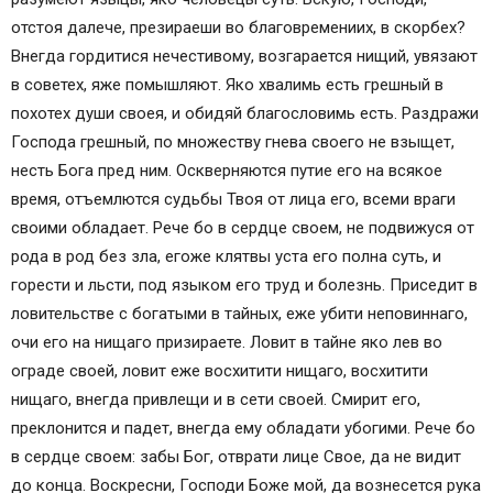
отстоя далече, презираеши во благовремениих, в скорбех?
Внегда гордитися нечестивому, возгарается нищий, увязают
в советех, яже помышляют. Яко хвалимь есть грешный в
похотех души своея, и обидяй благословимь eсть. Раздражи
Господа грешный, по множеству гнева своего не взыщет,
несть Бога пред ним. Оскверняются путие eго на всякое
время, отъемлются судьбы Твоя от лица eго, всеми враги
своими обладает. Рече бо в сердце своем, не подвижуся от
рода в род без зла, eгоже клятвы уста eго полна суть, и
горести и льсти, под языком eго труд и болезнь. Приседит в
ловительстве с богатыми в тайных, еже убити неповиннаго,
очи eго на нищаго призираете. Ловит в тайне яко лев во
ограде своей, ловит еже восхитити нищаго, восхитити
нищаго, внегда привлещи и в сети своей. Смирит eго,
преклонится и падет, внегда eму обладати убогими. Рече бо
в сердце своем: забы Бог, отврати лице Свое, да не видит
до конца. Воскресни, Господи Боже мой, да вознесется рука