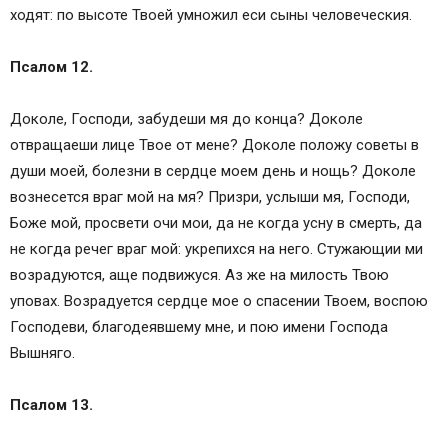
ходят: по высоте Твоей умножил еси сыны человеческия.
Псалом 12.
Доколе, Господи, забудеши мя до конца? Доколе
отвращаеши лице Твое от мене? Доколе положу советы в
души моей, болезни в сердце моем день и нощь? Доколе
вознесется враг мой на мя? Призри, услыши мя, Господи,
Боже мой, просвети очи мои, да не когда усну в смерть, да
не когда речег враг мой: укрепихся на него. Стужающии ми
возрадуются, аще подвижуся. Аз же на милость Твою
уповах. Возрадуется сердце мое о спасении Твоем, воспою
Господеви, благодеявшему мне, и пою имени Господа
Вышняго.
Псалом 13.