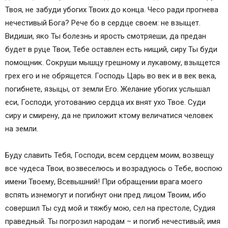
Твоя, не забуди убогих Твоих до конца. Чесо ради прогнева
нечестивый Бога? Рече бо в сердце своем: не взыщет.
Видиши, яко Ты болезнь и ярость смотряеши, да предан
будет в руце Твои, Тебе оставлен есть нищий, сиру Ты буди
помощник. Сокруши мышцу грешному и лукавому, взыщется
грех eго и не обрящется. Господь Царь во век и в век века,
погибнете, языцы, от земли Его. Желание убогих услышал
eси, Господи, уготованию сердца их внят ухо Твое. Суди
сиру и смирену, да не приложит ктому величатися человек
на земли.
Буду славить Тебя, Господи, всем сердцем моим, возвещу
все чудеса Твои, возвеселюсь и возрадуюсь о Тебе, воспою
имени Твоему, Всевышний! При обращении врага моего
вспять изнемогут и погибнут они пред лицом Твоим, ибо
совершил Ты суд мой и тяжбу мою, сел на престоле, Судия
праведный. Ты погрозил народам – и погиб нечестивый; имя