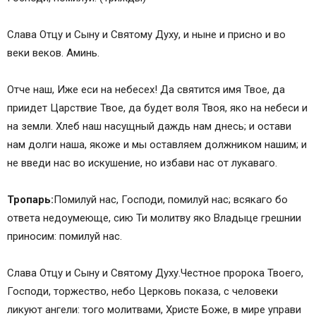
Слава Отцу и Сыну и Святому Духу, и ныне и присно и во
веки веков. Аминь.
Отче наш, Иже еси на небесех! Да святится имя Твое, да
приидет Царствие Твое, да будет воля Твоя, яко на небеси и
на земли. Хлеб наш насущный даждь нам днесь; и остави
нам долги наша, якоже и мы оставляем должником нашим; и
не введи нас во искушение, но избави нас от лукаваго.
Тропарь:
Помилуй нас, Господи, помилуй нас; всякаго бо
ответа недоумеюще, сию Ти молитву яко Владыце грешнии
приносим: помилуй нас.
Слава Отцу и Сыну и Святому Духу.Честное пророка Твоего,
Господи, торжество, небо Церковь показа, с человеки
ликуют ангели: того молитвами, Христе Боже, в мире управи