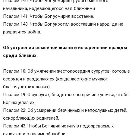
Псалом 140: Чтобы Бог усмирил грубого местного
начальника, издевающегося над ближними.
Псалом 141: Чтобы Бог усмирил восстание.
Псалом 143: Чтобы Бог укротил восставший народ, да не
разразится война.
Об устроении семейной жизни и искоренении вражды
среди близких.
Псалом 10: Об умягчении жестокосердия супругов, которые
ссорятся и разделяются (когда жестокие мучают
благочувствительных).
Псалом 19: О супругах, бездетных по причине увечья, чтобы
Бог исцелил их.
Псалом 22: Об усмирении безчинных и непослушных детей,
оскорбляющих родителей.
Псалом 43: Чтобы Бог явил истину в подозреваемых
супругах, и о взаимной любви.