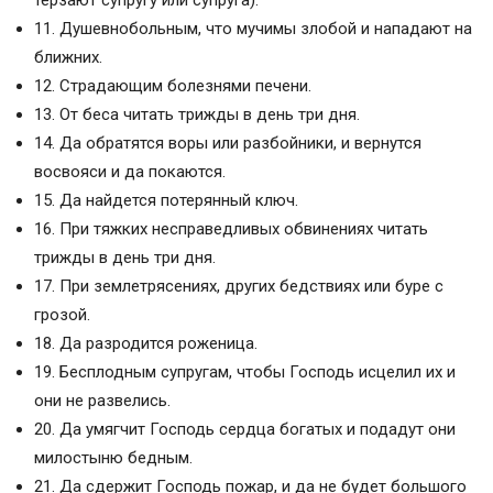
терзают супругу или супруга).
11. Душевнобольным, что мучимы злобой и нападают на
ближних.
12. Страдающим болезнями печени.
13. От беса читать трижды в день три дня.
14. Да обратятся воры или разбойники, и вернутся
восвояси и да покаются.
15. Да найдется потерянный ключ.
16. При тяжких несправедливых обвинениях читать
трижды в день три дня.
17. При землетрясениях, других бедствиях или буре с
грозой.
18. Да разродится роженица.
19. Бесплодным супругам, чтобы Господь исцелил их и
они не развелись.
20. Да умягчит Господь сердца богатых и подадут они
милостыню бедным.
21. Да сдержит Господь пожар, и да не будет большого