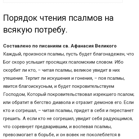
Порядок чтения псалмов на всякую потребу.
Порядок чтения псалмов на
Псалмы на разные случаи.
Псалтырь как требник, помощник и
всякую потребу.
покровитель на всякую потребу:
Чтение псалтири на всякую потребу
Составлено по писаниям св. Афанасия Великого
Предметный указатель псалмов
Каждый, произнося псалмы, пусть будет благонадежен, что
Псалмы на всякую потребу, по советам и
Бог скоро услышит просящих псаломским словом. Ибо
наставлениям святых отцов
скорбит ли кто, – читая псалмы, великое увидит в них
утешение. Терпит ли искушения и гонения, – поя псалмы,
явится благоискусным, и будет покровительствуем
Господом, Который покровительствовал изрекшего псалом;
или обратит в бегство диавола и отразит демонов его. Если
кто и согрешал, – читая псалмы, придет в себя и перестанет
грешить. А если кто не согрешил, увидит себя радующимся,
что соревнует предварившим, и воспевая псалмы,
превозмогает в борьбе, и он вовек не поколеблется в