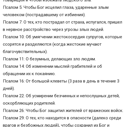
товарищей и чтобы избежать людского зла.
Псалом 5: Чтобы Бог исцелил глаза, ударенные злым
человеком (пострадавшему от избиения).
Псалом 7: О тех, кто пострадал от страха, испугался, пришел
в нервное расстройство через угрозы злых людей.
Псалом 10: Об умягчении жестокосердия супругов, которые
ссорятся и разделяются (когда жестокие мучают
благочувствительных).
Псалом 11: О безумных, делающих зло людям.
Псалом 14: Об изменении мыслей грабителей и об
обращении их к покаянию.
Псалом 16: От большой клеветы (3 раза в день в течение 3
дней).
Псалом 22: Об усмирении безчинных и непослушных детей,
оскорбляющих родителей.
Псалом 26: Чтобы Бог защитил жителей от вражеских войск.
Псалом 29: О тех, кто находится в опасности (далеко среди
врагов и безбожных людей), чтобы сохранил их Бог и