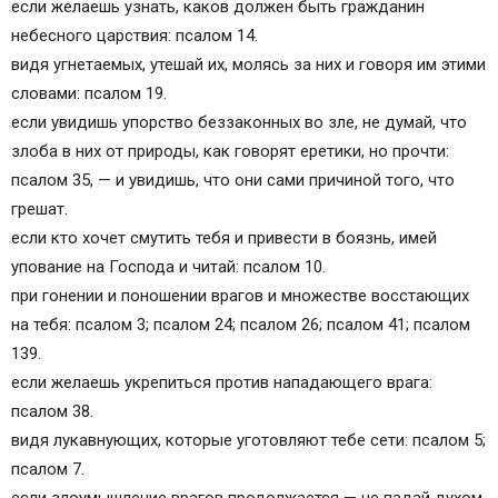
если желаешь узнать, каков должен быть гражданин
небесного царствия: псалом 14.
видя угнетаемых, утешай их, молясь за них и говоря им этими
словами: псалом 19.
если увидишь упорство беззаконных во зле, не думай, что
злоба в них от природы, как говорят еретики, но прочти:
псалом 35, — и увидишь, что они сами причиной того, что
грешат.
если кто хочет смутить тебя и привести в боязнь, имей
упование на Господа и читай: псалом 10.
при гонении и поношении врагов и множестве восстающих
на тебя: псалом 3; псалом 24; псалом 26; псалом 41; псалом
139.
если желаешь укрепиться против нападающего врага:
псалом 38.
видя лукавнующих, которые уготовляют тебе сети: псалом 5;
псалом 7.