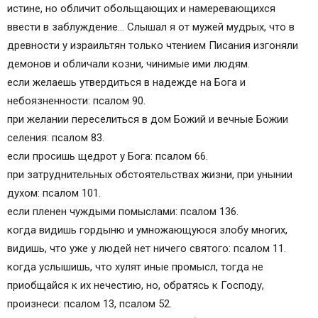
истине, но обличит обольщающих и намеревающихся
ввести в заблуждение… Слышал я от мужей мудрых, что в
древности у израильтян только чтением Писания изгоняли
демонов и обличали козни, чинимые ими людям.
если желаешь утвердиться в надежде на Бога и
небоязненности: псалом 90.
при желании переселиться в дом Божий и вечные Божии
селения: псалом 83.
если просишь щедрот у Бога: псалом 66.
при затруднительных обстоятельствах жизни, при унынии
духом: псалом 101.
если пленен чуждыми помыслами: псалом 136.
когда видишь гордыню и умножающуюся злобу многих,
видишь, что уже у людей нет ничего святого: псалом 11.
когда услышишь, что хулят иные промысл, тогда не
приобщайся к их нечестию, но, обратясь к Господу,
произнеси: псалом 13, псалом 52.