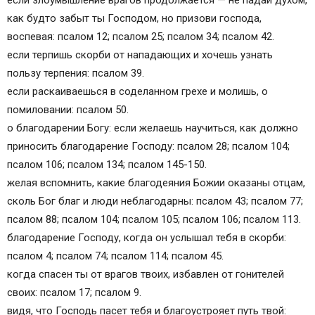
если злоумышление врагов продолжается — не падай духом,
как будто забыт ты Господом, но призови господа,
воспевая: псалом 12; псалом 25; псалом 34; псалом 42.
если терпишь скорби от нападающих и хочешь узнать
пользу терпения: псалом 39.
если раскаиваешься в соделанном грехе и молишь, о
помиловании: псалом 50.
о благодарении Богу: если желаешь научиться, как должно
приносить благодарение Господу: псалом 28; псалом 104;
псалом 106; псалом 134; псалом 145-150.
желая вспомнить, какие благодеяния Божии оказаны отцам,
сколь Бог благ и люди неблагодарны: псалом 43; псалом 77;
псалом 88; псалом 104; псалом 105; псалом 106; псалом 113.
благодарение Господу, когда он услышал тебя в скорби:
псалом 4; псалом 74; псалом 114; псалом 45.
когда спасен ты от врагов твоих, избавлен от гонителей
своих: псалом 17; псалом 9.
видя, что Господь пасет тебя и благоустрояет путь твой: