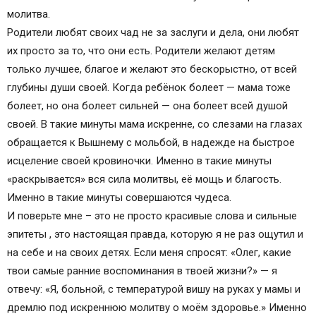
молитва.
Родители любят своих чад не за заслуги и дела, они любят
их просто за то, что они есть. Родители желают детям
только лучшее, благое и желают это бескорыстно, от всей
глубины души своей. Когда ребёнок болеет — мама тоже
болеет, но она болеет сильней — она болеет всей душой
своей. В такие минуты мама искренне, со слезами на глазах
обращается к Вышнему с мольбой, в надежде на быстрое
исцеление своей кровиночки. Именно в такие минуты
«раскрывается» вся сила молитвы, её мощь и благость.
Именно в такие минуты совершаются чудеса.
И поверьте мне – это не просто красивые слова и сильные
эпитеты , это настоящая правда, которую я не раз ощутил и
на себе и на своих детях. Если меня спросят: «Олег, какие
твои самые ранние воспоминания в твоей жизни?» — я
отвечу: «Я, больной, с температурой вишу на руках у мамы и
дремлю под искреннюю молитву о моём здоровье.» Именно