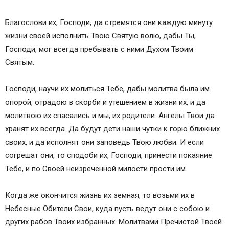
Святым семи отрокам во Ефесе:
Благослови их, Господи, да стремятся они каждую минуту
Максимилиану, Иамвлиху, Мартиниану, Иоанну,
жизни своей исполнить Твою Святую волю, дабы Ты,
Дионисию, Ексакустодиану и Антонину
Господи, мог всегда пребывать с ними Духом Твоим
О покровительстве детям
Святым.
Праведному Симеону Богоприимцу
Мученику Гавриилу Белостокскому
Господи, научи их молиться Тебе, дабы молитва была им
О развитии ума у детей и помощи в учении
опорой, отрадою в скорби и утешением в жизни их, и да
Молитва ко Пресвятой Богородице пред
молитвою их спасались и мы, их родители. Ангелы Твои да
иконой Ее «Подательница ума» или
хранят их всегда. Да будут дети наши чутки к горю ближних
«Прибавление ума»
своих, и да исполнят они заповедь Твою любви. И если
Молитва о плохо обучающемся отроке
согрешат они, то сподоби их, Господи, принести покаяние
МОЛИТВА ПЕРЕД УЧЕБОЙ
Тебе, и по Своей неизреченной милости прости им.
МОЛИТВА ПОСЛЕ УЧЕБЫ
Молитвы преподобному Сергию Радонежскому
Когда же окончится жизнь их земная, то возьми их в
чудотворцу для прибавления ума детям (можно
Небесные Обители Свои, куда пусть ведут они с собою и
читать: как и детям, так и родителям за чад
других рабов Твоих избранных. Молитвами Пречистой Твоей
своих)