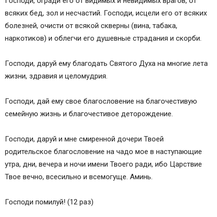
Господи, огради его от видимых и невидимых врагов, от
всяких бед, зол и несчастий. Господи, исцели его от всяких
болезней, очисти от всякой скверны (вина, табака,
наркотиков) и облегчи его душевные страдания и скорби.
Господи, даруй ему благодать Святого Духа на многие лета
жизни, здравия и целомудрия.
Господи, дай ему свое благословение на благочестивую
семейную жизнь и благочестивое деторождение.
Господи, даруй и мне смиренной дочери Твоей
родительское благословение на чадо мое в наступающие
утра, дни, вечера и ночи имени Твоего ради, ибо Царствие
Твое вечно, всесильно и всемогуще. Аминь.
Господи помилуй! (12 раз)