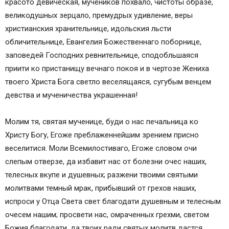
красото девическая, мучеников похвало, чистоты образе,
великодушных зерцало, премудрых удивление, веры
христианския хранительнице, идольския льсти
обличительнице, Евангелия Божественнаго поборнице,
заповедей Господних ревнительнице, сподобльшаяся
приити ко пристанищу вечнаго покоя и в чертозе Жениха
твоего Христа Бога светло веселящаяся, сугубым венцем
девства и мученичества украшенная!
Молим тя, святая мученице, буди о нас печальница ко
Христу Богу, Егоже преблаженнейшим зрением присно
веселитися. Моли Всемилостиваго, Егоже словом очи
слепым отверзе, да избавит нас от болезни очес наших,
телесных вкупе и душевных; разжени твоими святыми
молитвами темный мрак, прибывший от грехов наших,
испроси у Отца Света свет благодати душевным и телесным
очесем нашим; просвети нас, омраченных грехми, светом
Божия благодати, да твоих ради святых молитв дастся