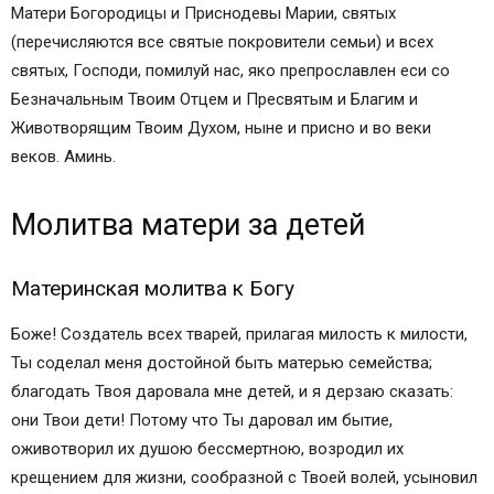
Матери Богородицы и Приснодевы Марии, святых
Пророку Науму о развитии ума у детей и
(перечисляются все святые покровители семьи) и всех
просвещении разума к учению
святых, Господи, помилуй нас, яко препрославлен еси со
Молитва всем святым и бесплотным небесным
Безначальным Твоим Отцем и Пресвятым и Благим и
силам для просвящения ума.
Животворящим Твоим Духом, ныне и присно и во веки
Молитва к Божией Матери перед иконой ее
веков. Аминь.
«Воспитание»
Молитвы от воздействия на детей колдунов и
экстрасенсов
Молитва матери за детей
Священномученику Киприану и мученице
Иустине
Материнская молитва к Богу
Молитва всем святым и бесплотным небесным
силам
Боже! Создатель всех тварей, прилагая милость к милости,
Молитвы родителей для защиты детей
Ты соделал меня достойной быть матерью семейства;
Богородице для покрова над чадами
благодать Твоя даровала мне детей, и я дерзаю сказать:
Молитва к Ангелу хранителю о детях
они Твои дети! Потому что Ты даровал им бытие,
МОЛИТВА ДЛЯ ОХРАНЕНИИ ДЕТЕЙ ОТ
оживотворил их душою бессмертною, возродил их
ИСКУШЕНИЙ МИРА, И О ЛЮБВИ И
крещением для жизни, сообразной с Твоей волей, усыновил