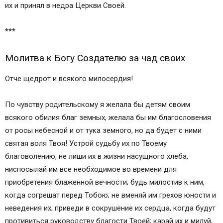
ЕДИНОМЫСЛИИ МЕЖДУ РОДИТЕЛЯМИ И
их и принял в недра Церкви Своей.
ДЕТЬМИ
Молитва святым мученицам Вере, Надежде,
***
Любови и матери их Софии
Молитва Создателю за детей своих, чтобы те
Молитва к Богу Создателю за чад своих
были счастливы
Отче щедрот и всякого милосердия!
Молитва о вскармливании грудью младенцев
Божией Матери пред иконой
По чувству родительскому я желала бы детям своим
”Млекопитательница”
всякого обилия благ земных, желала бы им благословения
Как правильно молиться
от росы небесной и от тука земного, но да будет с ними
Тексты молитв
святая воля Твоя! Устрой судьбу их по Твоему
Сила материнской молитвы
благоволению, не лиши их в жизни насущного хлеба,
Небесные покровители детей
ниспосылай им все необходимое во времени для
Советы родителям
приобретения блаженной вечности; будь милостив к ним,
Материнские молитвы о здравии ребенка –
когда согрешат перед Тобою; не вменяй им грехов юности и
самые сильные и действенные
неведения их; приведи в сокрушение их сердца, когда будут
Святые помощники матери болеющего ребенка
противиться руководству благости Твоей; карай их и милуй,