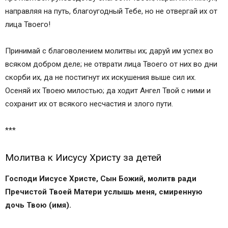
5 самых сильных и редких молитв о детях
направляя на путь, благоугодный Тебе, но не отвергай их от
Молитва о здравии детей Господу
лица Твоего!
Молитва Пресвятой Божьей Матери
(Богородице)
Принимай с благоволением молитвы их; даруй им успех во
Молитва за здоровье ребенка Матроне
всяком добром деле; не отврати лица Твоего от них во дни
Московской
скорби их, да не постигнут их искушения выше сил их.
Молитва Николаю Чудотворцу о здравии
Осеняй их Твоею милостью; да ходит Ангел Твой с ними и
ребенка
сохранит их от всякого несчастия и злого пути.
Молитва о здоровье детей Пантелеймону
Целителю
***
Правила чтения молитвы за ребенка
Обсуждения
Молитва к Иисусу Христу за детей
Сильные молитвы матери о детях
24 сообщения
Господи Иисусе Христе, Сын Божий, молитв ради
Отношение к материнству
Пречистой Твоей Матери услышь меня, смиренную
Молитва матери о ребенке
дочь Твою (имя).
Молитва матери, если дети болеют
Отец Небесный