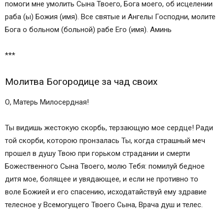
помоги мне умолить Сына Твоего, Бога моего, об исцелении
раба (ы) Божия (имя). Все святые и Ангелы Господни, молите
Бога о больном (больной) рабе Его (имя). Аминь
***
Молитва Богородице за чад своих
О, Матерь Милосердная!
Ты видишь жестокую скорбь, терзающую мое сердце! Ради
той скорби, которою пронзалась Ты, когда страшный меч
прошел в душу Твою при горьком страдании и смерти
Божественного Сына Твоего, молю Тебя: помилуй бедное
дитя мое, болящее и увядающее, и если не противно то
воле Божией и его спасению, исходатайствуй ему здравие
телесное у Всемогущего Твоего Сына, Врача душ и телес.