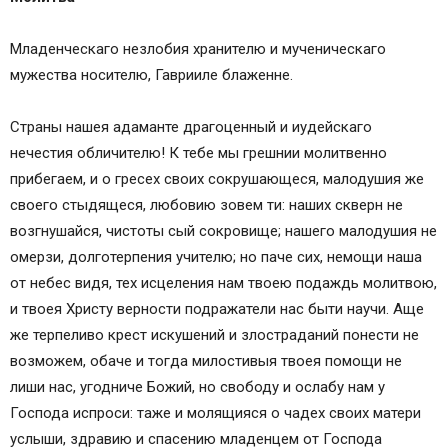
Младенческаго незлобия хранителю и мученическаго
мужества носителю, Гаврииле блаженне.
Страны нашея адаманте драгоценный и иудейскаго
нечестия обличителю! К тебе мы грешнии молитвенно
прибегаем, и о гресех своих сокрушающеся, малодушия же
своего стыдящеся, любовию зовем ти: наших скверн не
возгнушайся, чистоты сый сокровище; нашего малодушия не
омерзи, долготерпения учителю; но паче сих, немощи наша
от небес видя, тех исцеления нам твоею подаждь молитвою,
и твоея Христу верности подражатели нас быти научи. Аще
же терпеливо крест искушений и злостраданий понести не
возможем, обаче и тогда милостивыя твоея помощи не
лиши нас, угодниче Божий, но свободу и ослабу нам у
Господа испроси: таже и молящияся о чадех своих матери
услыши, здравию и спасению младенцем от Господа