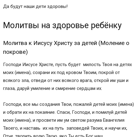
Да будут наши дети здоровы!
Молитвы на здоровье ребёнку
Молитва к Иисусу Христу за детей (Моление о
покрове)
Господи Иисусе Христе, пусть будет милость Твоя на детях
моих (имена), сохрани их под кровом Твоим, покрой от
всякого зла, отведи от них всякого врага, открой им уши и
глаза, даруй умиление и смирение сердцам их.
Господи, все мы создания Твои, пожалей детей моих (имена)
и обрати их на покаяние. Спаси, Господи, и помилуй детей
моих (имена), и просвети им ум светом разума Евангелия
Твоего, и наставь их на путь заповедей Твоих, и научи их,
Отче, творить волю Твою, яко Ты есть Бог наш.