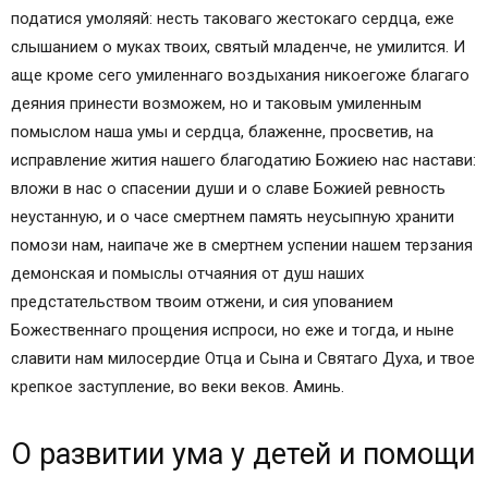
податися умоляяй: несть таковаго жестокаго сердца, еже
слышанием о муках твоих, святый младенче, не умилится. И
аще кроме сего умиленнаго воздыхания никоегоже благаго
деяния принести возможем, но и таковым умиленным
помыслом наша умы и сердца, блаженне, просветив, на
исправление жития нашего благодатию Божиею нас настави:
вложи в нас о спасении души и о славе Божией ревность
неустанную, и о часе смертнем память неусыпную хранити
помози нам, наипаче же в смертнем успении нашем терзания
демонская и помыслы отчаяния от душ наших
предстательством твоим отжени, и сия упованием
Божественнаго прощения испроси, но еже и тогда, и ныне
славити нам милосердие Отца и Сына и Святаго Духа, и твое
крепкое заступление, во веки веков. Аминь.
О развитии ума у детей и помощи