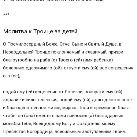
***
Молитва к Троице за детей
О Премилосердный Боже, Отче, Сыне и Святый Душе, в
Нераздельней Троице поклоняемый и славимый, призри
благоутробно на раба (е) Твоего (ей) (имя ребёнка)
болезнию одержимого (ой); отпусти ему (ей) все согрешения
его (ее);
подай ему (ей) исцеление от болезни; возврати ему (ей)
здравие и силы телесныя; подай ему (ей) долгоденственное
и благоденственное житие, мирнае Твоя и премирнае блага,
чтобы он (она) вместе с нами приносил (а) благодарные
мольбы Тебе, Всещедрому Богу и Создателю моему.
Пресвятая Богородица, всесильным заступлением Твоим