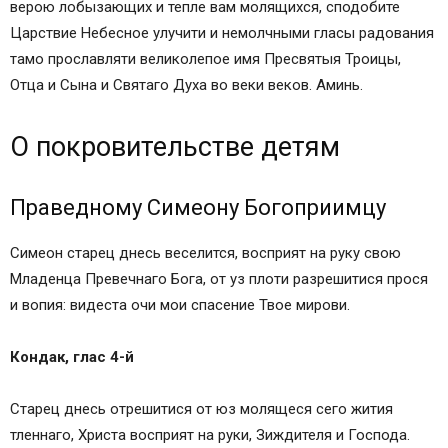
верою лобызающих и тепле вам молящихся, сподобите
Царствие Небесное улучити и немолчными гласы радования
тамо прославляти великолепое имя Пресвятыя Троицы,
Отца и Сына и Святаго Духа во веки веков. Аминь.
О покровительстве детям
Праведному Симеону Богоприимцу
Симеон старец днесь веселится, восприят на руку свою
Младенца Превечнаго Бога, от уз плоти разрешитися прося
и вопия: видеста очи мои спасение Твое мирови.
Кондак, глас 4-й
Старец днесь отрешитися от юз молящеся сего жития
тленнаго, Христа восприят на руки, Зиждителя и Господа.