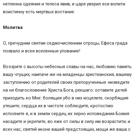
нетленна одеяния и телеса явив, и царя уверил еси вопити:
воистинну есть мертвых востание.
Молитва
О, пречуднии святии седмочисленнии отроцы, Ефеса града
похвало и всея вселенныя упование!
Воззрите с высоты небесныя славы на нас, любовию память
вашу чтущих, наипаче же на младенцы христианския, вашему
заступлению от родителей своих препорученныя: низведите
на ня благословение Христа Бога, рекшаго: оставите детей
приходить ко Мне: болящия убо в них исцелите, скорбящия
утешите; сердца их в чистоте соблюдите, кротостию
исполните я, и в земли сердец их зерно исповедания Божия
насадите и укрепите, во еже от силы в силу им возрастити; и
всех нас, святей иконе вашей предстоящих, мощи же ваша с