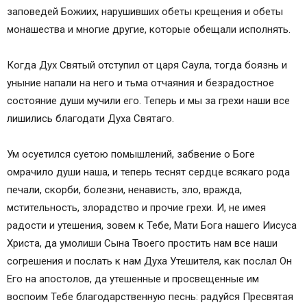
заповедей Божиих, нарушивших обеты крещения и обеты
монашества и многие другие, которые обещали исполнять.
Когда Дух Святый отступил от царя Саула, тогда боязнь и
уныние напали на него и тьма отчаяния и безрадостное
состояние души мучили его. Теперь и мы за грехи наши все
лишились благодати Духа Святаго.
Ум осуетился суетою помышлений, забвение о Боге
омрачило души наша, и теперь теснят сердце всякаго рода
печали, скорби, болезни, ненависть, зло, вражда,
мстительность, злорадство и прочие грехи. И, не имея
радости и утешения, зовем к Тебе, Мати Бога нашего Иисуса
Христа, да умолиши Сына Твоего простить нам все наши
согрешения и послать к нам Духа Утешителя, как послал Он
Его на апостолов, да утешенные и просвещенные им
воспоим Тебе благодарственную песнь: радуйся Пресвятая