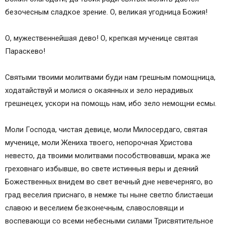
безочесным сладкое зрение. О, великая угодница Божия!
О, мужественнейшая дево! О, крепкая мученице святая
Параскево!
Святыми твоими молитвами буди нам грешным помощница,
ходатайствуй и молися о окаянных и зело нерадивых
грешнецех, ускори на помощь нам, ибо зело немощни есмы.
Моли Господа, чистая девице, моли Милосердаго, святая
мученице, моли Жениха твоего, непорочная Христова
невесто, да твоими молитвами пособствовавши, мрака же
греховнаго избывше, во свете истинныя веры и деяний
Божественных внидем во свет вечный дне невечерняго, во
град веселия приснаго, в немже ты ныне светло блистаеши
славою и веселием безконечным, славословящи и
воспевающи со всеми небесными силами Трисвятительное