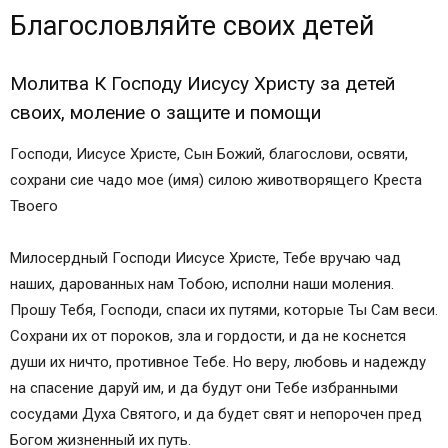
Благословляйте своих детей
Молитва К Господу Иисусу Христу за детей
своих, моление о защите и помощи
Молитва матери за детей
Молитва К Господу Иисусу Христу за детей
Материнская молитва к Богу
своих, моление о защите и помощи
Молитва к Богу Создателю за чад своих
Господи, Иисусе Христе, Сын Божий, благослови, освяти,
Молитва к Иисусу Христу за детей
сохрани сие чадо мое (имя) силою животворящего Креста
Молитвы на здоровье ребёнку
Твоего
Молитва к Иисусу Христу за детей (Моление о
покрове)
Милосердный Господи Иисусе Христе, Тебе вручаю чад
Молитва к Троице за детей
наших, дарованных нам Тобою, исполни наши моления.
Молитва Богородице за чад своих
Прошу Тебя, Господи, спаси их путями, которые Ты Сам веси.
В болезнях младенцев
Сохрани их от пороков, зла и гордости, и да не коснется
Святой мученице Параскеве, нареченной
души их ничто, противное Тебе. Но веру, любовь и надежду
Пятница
на спасение даруй им, и да будут они Тебе избранными
При порче детей и об исцелении от «родимца»
сосудами Духа Святого, и да будет свят и непорочен пред
Великомученику Никите
Богом жизненный их путь.
При нарушении сна у младенцев