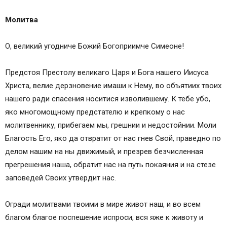
Молитва
О, великий угодниче Божий Богоприимче Симеоне!
Предстоя Престолу великаго Царя и Бога нашего Иисуса
Христа, велие дерзновение имаши к Нему, во объятиих твоих
нашего ради спасения носитися изволившему. К тебе убо,
яко многомощному предстателю и крепкому о нас
молитвеннику, прибегаем мы, грешнии и недостойнии. Моли
Благость Его, яко да отвратит от нас гнев Свой, праведно по
делом нашим на ны движимый, и презрев безчисленная
прегрешения наша, обратит нас на путь покаяния и на стезе
заповедей Своих утвердит нас.
Огради молитвами твоими в мире живот наш, и во всем
благом благое поспешение испроси, вся яже к животу и