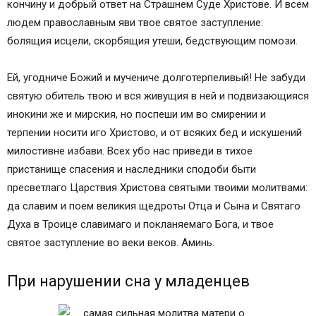
кончину и добрый ответ на Страшнем Суде Христове. И всем
людем православным яви твое святое заступление:
болящия исцели, скорбящия утеши, бедствующим помози.
Ей, угодниче Божий и мучениче долготерпеливый! Не забуди
святую обитель твою и вся живущия в ней и подвизающияся
инокини же и мирския, но поспеши им во смирении и
терпении носити иго Христово, и от всяких бед и искушений
милостивне избави. Всех убо нас приведи в тихое
пристанище спасения и наследники сподоби быти
пресветлаго Царствия Христова святыми твоими молитвами:
да славим и поем великия щедроты Отца и Сына и Святаго
Духа в Троице славимаго и покланяемаго Бога, и твое
святое заступление во веки веков. Аминь.
При нарушении сна у младенцев