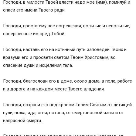
Господи, в милости Твоей власти чадо мое (имя), помилуй и
Образец православной мамы
спаси его имени Твоего ради.
Крест Богородицы
Христианское воспитание детей
Господи, прости ему все согрешения, вольные и невольные,
Слушать молитву Матери за чадо свое
совершенные им пред Тобой.
Господи, наставь его на истинный путь заповедей Твоих и
вразуми его и просвети светом Твоим Христовым, во
спасение души и исцеления тела.
Господи, благослови его в доме, около дома, в поле, работе
и в дороге и на каждом месте Твоего владения.
Господи, сохрани его под кровом Твоим Святым от летящей
пули, ножа, яда, огня, потопа, от смертоносной язвы и от
напрасной смерти.