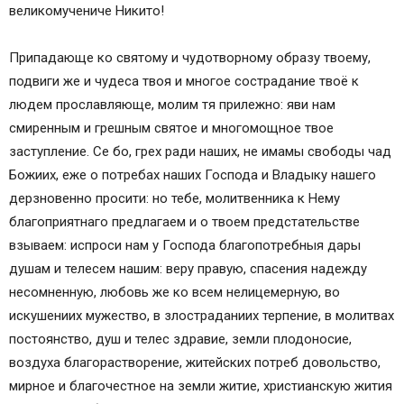
великомучениче Никито!
Припадающе ко святому и чудотворному образу твоему,
подвиги же и чудеса твоя и многое сострадание твоё к
людем прославляюще, молим тя прилежно: яви нам
смиренным и грешным святое и многомощное твое
заступление. Се бо, грех ради наших, не имамы свободы чад
Божиих, еже о потребах наших Господа и Владыку нашего
дерзновенно просити: но тебе, молитвенника к Нему
благоприятнаго предлагаем и о твоем предстательстве
взываем: испроси нам у Господа благопотребныя дары
душам и телесем нашим: веру правую, спасения надежду
несомненную, любовь же ко всем нелицемерную, во
искушениих мужество, в злостраданиих терпение, в молитвах
постоянство, душ и телес здравие, земли плодоносие,
воздуха благорастворение, житейских потреб довольство,
мирное и благочестное на земли житие, христианскую жития