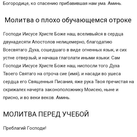
Богородице, ко спасению прибавившая нам ума. Аминь.
Молитва о плохо обучающемся отроке
Господи Иисусе Христе Боже наш, вселивыйся в сердца
двунадесяти Апостолов нелицемерно, благодатию
Всесвятаго Духа, сошедшаго в виде огненных язык, и сих
устне отверзый, и начаша глаголати иными языки: Сам
Господи Иисусе Христе Боже наш, ниспосли того Духа
Твоего Святаго на отроча сие (имя); и насади во ушеса
сердца его Священныя Писания, яже рука Твоя пречистая на
скрижалех начерта законоположнику Моисею, ныне и
присно, и во веки веков. Аминь.
МОЛИТВА ПЕРЕД УЧЕБОЙ
Преблагий Господи!