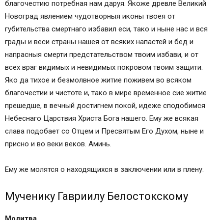
благочестию потребная нам даруя. Якоже древле Великий
Новоград явлением чудотворныя иконы твоея от
губительства смертнаго избавил еси, тако и ныне нас и вся
грады и веси страны нашея от всяких напастей и бед и
напрасныя смерти предстательством твоим избави, и от
всех враг видимых и невидимых покровом твоим защити.
Яко да тихое и безмолвное житие поживем во всяком
благочестии и чистоте и, тако в мире временное сие житие
прешедше, в вечный достигнем покой, идеже сподобимся
Небеснаго Царствия Христа Бога нашего. Ему же всякая
слава подобает со Отцем и Пресвятым Его Духом, ныне и
присно и во веки веков. Аминь.
Ему же молятся о находящихся в заключении или в плену.
Мученику Гавриилу Белостокскому
Молитва