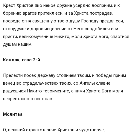
Крест Христов яко некое оружие усердно восприим, и к
борению врагов притекл еси, и за Христа пострадав,
посреде огня священную твою душу Господу предал еси,
отонудуже и даров исцеление от Него сподобился еси
прияти, великомучениче Никито, моли Христа Бога, спастися
душам нашим.
Кондак, глас 2-й
Прелести посек державу стоянием твоим, и победы приим
венец во страдальчествех твоих, со Ангелы славне
радуешися Никито тезоимените, с ними Христа Бога моля
непрестанно о всех нас.
Молитва
О, великий страстотерпче Христов и чудотворче,