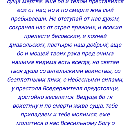
суща мертва: аще бо и телом преставился
еси от нас, но и по смерти жив сый
пребываеши. Не отступай от нас духом,
сохраняя нас от стрел вражиих, и всякия
прелести бесовския, и козней
диавольских, пастырю наш добрый; аще
бо и мощей твоих рака пред очима
нашима видима есть всегда, но святая
твоя душа со ангельскими воинствы, со
безплотными лики, с Небесными силами,
у престола Вседержителя предстоящи,
достойно веселится. Ведуще бо тя
воистину и по смерти жива суща, тебе
припадаем и тебе молимся, еже
молитися о нас Всесильному Богу о