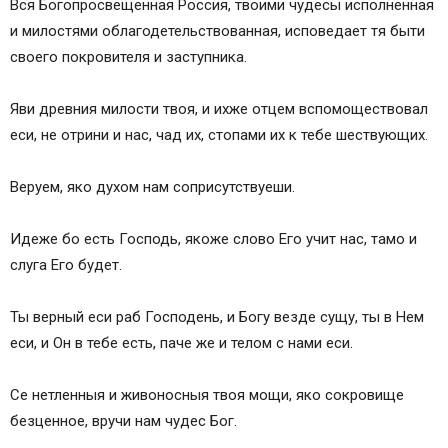
Вся Богопросвещенная Россия, твоими чудесы исполненная
и милостями облагодетельствованная, исповедает тя быти
своего покровителя и заступника.
Яви древния милости твоя, и ихже отцем вспомоществовал
еси, не отрини и нас, чад их, стопами их к тебе шествующих.
Веруем, яко духом нам соприсутствуеши.
Идеже бо есть Господь, якоже слово Его учит нас, тамо и
слуга Его будет.
Ты верный еси раб Господень, и Богу везде сущу, ты в Нем
еси, и Он в тебе есть, паче же и телом с нами еси.
Се нетленныя и живоносныя твоя мощи, яко сокровище
безценное, вручи нам чудес Бог.