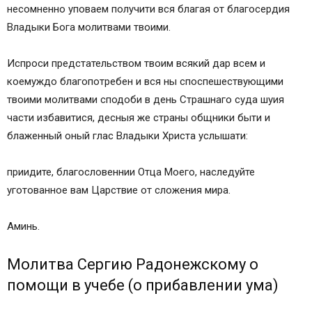
несомненно уповаем получити вся благая от благосердия
Владыки Бога молитвами твоими.
Испроси предстательством твоим всякий дар всем и
коемуждо благопотребен и вся ны споспешествующими
твоими молитвами сподоби в день Страшнаго суда шуия
части избавитися, десныя же страны общники быти и
блаженный оный глас Владыки Христа услышати:
приидите, благословеннии Отца Моего, наследуйте
уготованное вам Царствие от сложения мира.
Аминь.
Молитва Сергию Радонежскому о
помощи в учебе (о прибавлении ума)