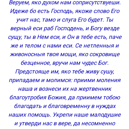
Веруем, яко духом нам соприсутствуеши.
Идеже бо есть Господь, якоже слово Его
учит нас, тамо и слуга Его будет. Ты
верный еси раб Господень, и Богу везде
сущу, ты в Нем еси, и Он в тебе есть, паче
же и телом с нами еси. Се нетленныя и
живоносныя твоя мощи, яко сокровище
безценное, вручи нам чудес Бог.
Предстояще им, яко тебе живу сушу,
припадаем и молимся: приими моления
наша и вознеси их на жертвенник
благоутробия Божия, да приимем тобою
благодать и благовременну в нуждах
наших помощь. Укрепи наше малодушие
и утверди нас в вере, да несомненно