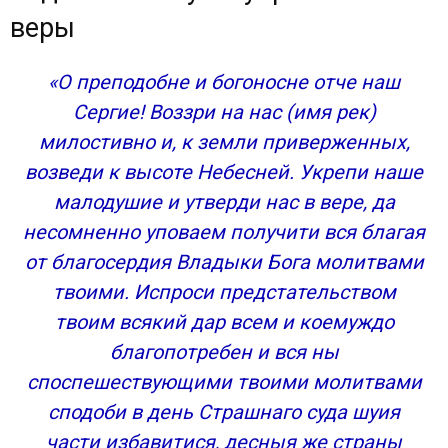
веры
«О преподобне и богоносне отче наш
Сергие! Воззри на нас (имя рек)
милостивно и, к земли приверженных,
возведи к высоте Небесней. Укрепи наше
малодушие и утверди нас в вере, да
несомненно уповаем получити вся благая
от благосердия Владыки Бога молитвами
твоими. Испроси предстательством
твоим всякий дар всем и коемуждо
благопотребен и вся ны
споспешествующими твоими молитвами
сподоби в день Страшнаго суда шуия
части избавитися, десныя же страны