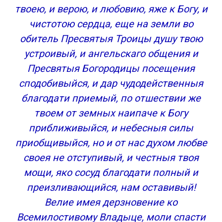
Сохранить молитвы в социальных сетях:
твоею, и верою, и любовию, яже к Богу, и
Первая молитва Сергию Радонежскому
чистотою сердца, еще на земли во
Вторая молитва Сергию Радонежскому
обитель Пресвятыя Троицы душу твою
Третья молитва Сергию Радонежскому
устроивый, и ангельскаго общения и
Четвертая молитва Сергию Радонежскому
Пресвятыя Богородицы посещения
Молитва Сергию Радонежскому о помощи в
учебе (о прибавлении ума)
сподобивыйся, и дар чудодейственныя
Молитва Сергию Радонежскому на сдачу
благодати приемый, по отшествии же
экзамена
твоем от земных наипаче к Богу
Молитва Сергию Радонежскому о помощи в
приближивыйся, и небесныя силы
поиске работы
приобщивыйся, но и от нас духом любве
Молитва Сергию Радонежскому о помощи в
своея не отступивый, и честныя твоя
делах и работе
мощи, яко сосуд благодати полный и
Молитва матери о детях Сергию Радонежскому
Молитва Сергию Радонежскому об успехе
преизливающийся, нам оставивый!
Молитва Сергию Радонежскому о здравии
Велие имея дерзновение ко
(тела и души)
Всемилостивому Владыце, моли спасти