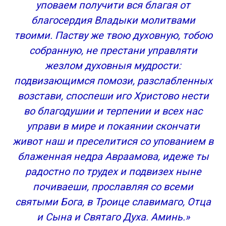
уповаем получити вся благая от
благосердия Владыки молитвами
твоими. Паству же твою духовную, тобою
собранную, не престани управляти
жезлом духовныя мудрости:
подвизающимся помози, разслабленных
возстави, споспеши иго Христово нести
во благодушии и терпении и всех нас
управи в мире и покаянии скончати
живот наш и преселитися со упованием в
блаженная недра Авраамова, идеже ты
радостно по трудех и подвизех ныне
почиваеши, прославляя со всеми
святыми Бога, в Троице славимаго, Отца
и Сына и Святаго Духа. Аминь.»