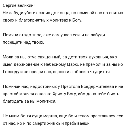
Сергие великий!
Не забуди убогих своих до конца, но поминай нас во святых
своих и благоприятных молитвах к Богу.
Помяни стадо твое, еже сам упасл еси, и не забуди
посещати чад твоих.
Моли за ны, отче священный, за дети твоя духовныя, яко
имея дерзновение к Небесному Царю, не премолчи за ны ко
Господу и не презри нас, верою и любовию чтущих тя.
Поминай нас, недостойных у Престола Вседержителева и не
престай моляся о нас ко Христу Богу, ибо дана тебе бысть
благодать за ны молитися.
Не мним бо тя суща мертва, аще бо и телом преставился еси
от нас, но и по смерти жив сый пребываеши.