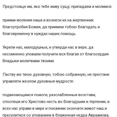
Предстояще им, яко тебе живу сущу, припадаем и молимся:
приими моления наша и вознеси их на жертвенник
благоутробия Божия, да приимем тобою благодать и
благовременну в нуждах наших помощь.
Укрепи нас, малодушных, и утверди нас в вере, да
несомненно уповаем получити вся благая от благосердия
Владыки молитвами твоими.
Паству же твою духовную, тобою собранную, не престани
управляти жезлом духовныя мудросте:
подвизающимся помоги, разслабленныя возстави,
споспеши иго Христово несть во благодушии и терпении, и
всех нас управи в мире и покаянии скончати живот наш и
преселитися со упованием в блаженная недра Авраамова,