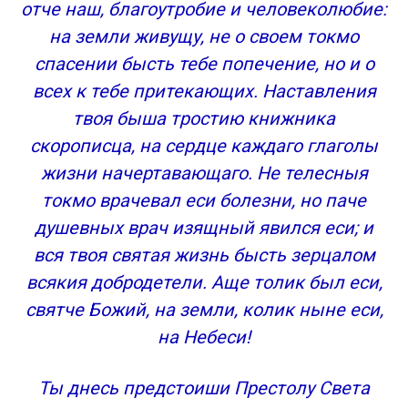
отче наш, благоутробие и человеколюбие:
на земли живущу, не о своем токмо
спасении бысть тебе попечение, но и о
всех к тебе притекающих. Наставления
твоя быша тростию книжника
скорописца, на сердце каждаго глаголы
жизни начертавающаго. Не телесныя
токмо врачевал еси болезни, но паче
душевных врач изящный явился еси; и
вся твоя святая жизнь бысть зерцалом
всякия добродетели. Аще толик был еси,
святче Божий, на земли, колик ныне еси,
на Небеси!
Ты днесь предстоиши Престолу Света