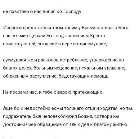
не престани о нас вопия ко Господу.
Испроси предстательством твоим у Всемилостиваго Бога
нашего мир Церкви Его, под знамением Креста
воинствующей, согласие в вере и единомудрие,
суемудрия же и расколов истребление, утверждение во
благих делех, больным исцеление, печальным утешение,
обиженным заступление, бедствующим помощь.
Не посрами нас, к тебе с верою притекающих.
Аще бо и недостойни есмы толикаго отца и ходатая, но ты,
подражатель быв человеколюбия Божия, сотвори ны
достойны чрез обращение от злых дел к благому житию.