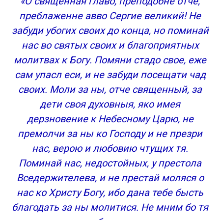
«О священная главо, преподобне отче,
преблаженне авво Сергие великий! Не
забуди убогих своих до конца, но поминай
нас во святых своих и благоприятных
молитвах к Богу. Помяни стадо свое, еже
сам упасл еси, и не забуди посещати чад
своих. Моли за ны, отче священный, за
дети своя духовныя, яко имея
дерзновение к Небесному Царю, не
премолчи за ны ко Господу и не презри
нас, верою и любовию чтущих тя.
Поминай нас, недостойных, у престола
Вседержителева, и не престай моляся о
нас ко Христу Богу, ибо дана тебе бысть
благодать за ны молитися. Не мним бо тя