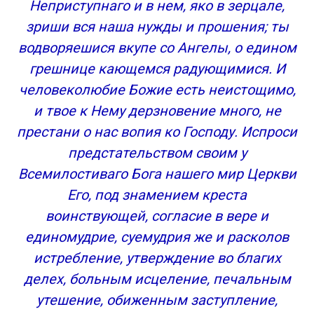
Неприступнаго и в нем, яко в зерцале,
зриши вся наша нужды и прошения; ты
водворяешися вкупе со Ангелы, о едином
грешнице кающемся радующимися. И
человеколюбие Божие есть неистощимо,
и твое к Нему дерзновение много, не
престани о нас вопия ко Господу. Испроси
предстательством своим у
Всемилостиваго Бога нашего мир Церкви
Его, под знамением креста
воинствующей, согласие в вере и
единомудрие, суемудрия же и расколов
истребление, утверждение во благих
делех, больным исцеление, печальным
утешение, обиженным заступление,