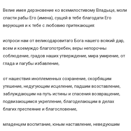
Велие имея дерзновение ко всемилостивому Владыце, моли
спасти рабы Его (имена), сущей в тебе благодати Его
верующия и к тебе с любовию притекающия:
испроси нам от великодаровитаго Бога нашего всякий дар,
всем и коемуждо благопотребен, веры непорочны
соблюдение, градов наших утверждение, мира умирение, от
глада и пагубы избавление,
от нашествия иноплеменных сохранение, скорбящим
утешение, недугующим исцеление, падшим возставление,
заблуждающим на путь истины и спасения возвращение,
подвизающимся укрепление, благоделающим в делах
благих преспеяние и благословение,
младенцем воспитание, юным наставление, неведуюшим