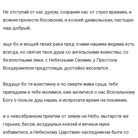
Не отступай от нас духом, сохраняя нас от стрел вражиих, и
всякия прелести бесовския, и козней диавольских, пастырю
наш добрый;
аще бо и мощей твоих рака пред очами нашима видима есть
всегда, но святая твоя душа со ангельскими воинствы, со
безплотными лики, с Небесными Силами, у Престола
Вседержителя предстоящи, достойно веселится.
Ведуще бо тя воистинну и по смерти жива суща, тебе
припадаем и тебе молимся, еже молитися о нас Всесильному
Богу о пользе душ наших, и испросити время на покаяние,
и о невозбранном преитии от земли на Небо, мытарств же
горьких, бесов, воздушных князей и вечныя муки
избавитися, и Небесному Царствию наследником быти со