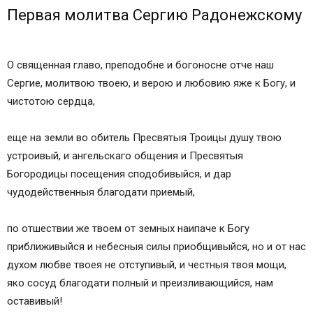
Первая молитва Сергию Радонежскому
О священная главо, преподобне и богоносне отче наш
Сергие, молитвою твоею, и верою и любовию яже к Богу, и
чистотою сердца,
еще на земли во обитель Пресвятыя Троицы душу твою
устроивый, и ангельскаго общения и Пресвятыя
Богородицы посещения сподобивыйся, и дар
чудодейственныя благодати приемый,
по отшествии же твоем от земных наипаче к Богу
приближивыйся и небесныя силы приобщивыйся, но и от нас
духом любве твоея не отступивый, и честныя твоя мощи,
яко сосуд благодати полный и преизливающийся, нам
оставивый!