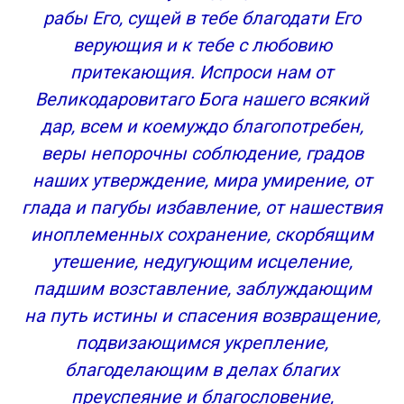
Молитва Сергию Радонежскому об исцелении
рабы Его, сущей в тебе благодати Его
(тела и души)
верующия и к тебе с любовию
Молитва Сергию Радонежскому об избавлении
притекающия. Испроси нам от
от гордости
Молитва в день Сергия Радонежского
Великодаровитаго Бога нашего всякий
Как отрок Варфоломей научился читать
дар, всем и коемуждо благопотребен,
Молитва студентов в Троице-Сергиевой Лавре
веры непорочны соблюдение, градов
Как молиться Преподобному об успехах в учебе
наших утверждение, мира умирение, от
Слова и выражения молитв, трудные для
глада и пагубы избавление, от нашествия
понимания
иноплеменных сохранение, скорбящим
Кому еще можно молиться об учебе
утешение, недугующим исцеление,
падшим возставление, заблуждающим
на путь истины и спасения возвращение,
подвизающимся укрепление,
благоделающим в делах благих
преуспеяние и благословение,