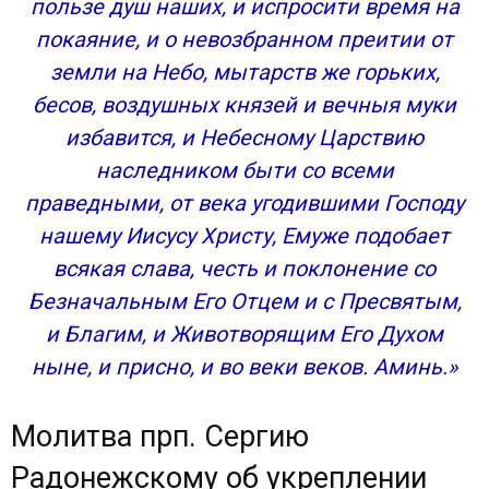
пользе душ наших, и испросити время на
покаяние, и о невозбранном преитии от
земли на Небо, мытарств же горьких,
бесов, воздушных князей и вечныя муки
избавится, и Небесному Царствию
наследником быти со всеми
праведными, от века угодившими Господу
нашему Иисусу Христу, Емуже подобает
всякая слава, честь и поклонение со
Безначальным Его Отцем и с Пресвятым,
и Благим, и Животворящим Его Духом
ныне, и присно, и во веки веков. Аминь.»
Молитва прп. Сергию
Радонежскому об укреплении