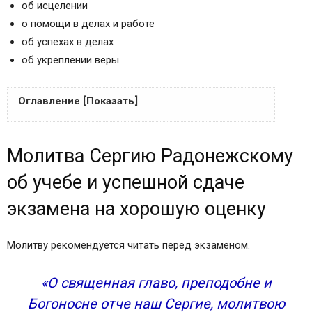
об исцелении
о помощи в делах и работе
об успехах в делах
об укреплении веры
Оглавление [Показать]
Молитва Сергию Радонежскому об учебе
Молитва Сергию Радонежскому
и успешной сдаче экзамена на хорошую оценку
Молитва Сергию Радонежскому об помощи в
об учебе и успешной сдаче
исцелении
экзамена на хорошую оценку
Молитва Сергию Радонежскому о помощи в
работе
Молитву рекомендуется читать перед экзаменом.
Молитва Сергию Радонежскому об успехах в
делах
«О священная главо, преподобне и
Молитва прп. Сергию Радонежскому об
укреплении веры
Богоносне отче наш Сергие, молитвою