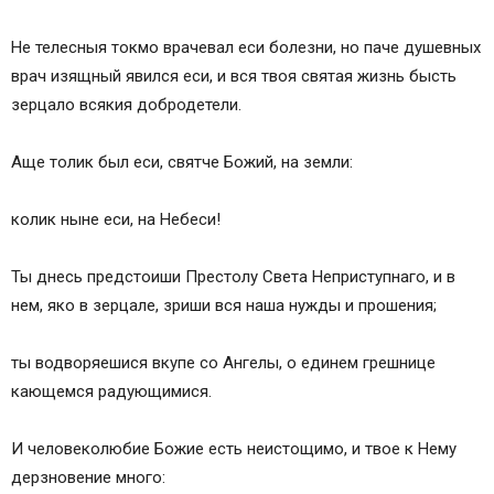
Не телесныя токмо врачевал еси болезни, но паче душевных
врач изящный явился еси, и вся твоя святая жизнь бысть
зерцало всякия добродетели.
Аще толик был еси, святче Божий, на земли:
колик ныне еси, на Небеси!
Ты днесь предстоиши Престолу Света Неприступнаго, и в
нем, яко в зерцале, зриши вся наша нужды и прошения;
ты водворяешися вкупе со Ангелы, о единем грешнице
кающемся радующимися.
И человеколюбие Божие есть неистощимо, и твое к Нему
дерзновение много: