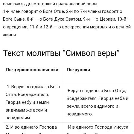
называют, догмат нашей православной веры.
1-й член говорит о Боге Отце, 2-й по 7-й члены говорят о
Боге Сыне, 8-й — о Боге Духе Святом, 9-й — о Церкви, 10-й —
о крещении, 11-й и 12-й — о воскресении мертвых и о вечной
жизни.
Текст молитвы “Символ веры”
По-церковнославянски
По-русски
1. Верую во единаго Бога
Верую в единого Бога Отца,
Отца, Вседержителя,
Вседержителя, Творца неба и
Творца небу и земли,
земли, всего видимого и
видимым же всем и
невидимого.
невидимым.
2. И во единаго Господа
И в единого Господа Иисуса