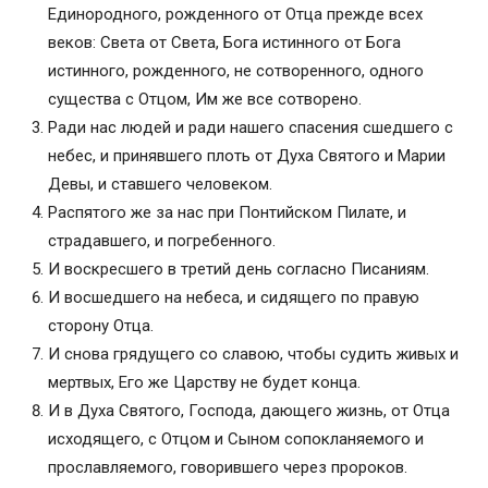
Единородного, рожденного от Отца прежде всех
славянском языке
веков: Света от Света, Бога истинного от Бога
Молитва символ веры текст на русском языке
истинного, рожденного, не сотворенного, одного
Текст молитвы Символ веры с ударениями
существа с Отцом, Им же все сотворено.
Что такое молитва “Символ веры”?
Ради нас людей и ради нашего спасения сшедшего с
Текст молитвы “Символ веры”
небес, и принявшего плоть от Духа Святого и Марии
Как поется “Символ веры” на Литургии
Девы, и ставшего человеком.
Толкование молитвы “Символ веры”
Распятого же за нас при Понтийском Пилате, и
Толкование на Символ веры
страдавшего, и погребенного.
О Символе Веры
И воскресшего в третий день согласно Писаниям.
Объяснение “Символа веры”
И восшедшего на небеса, и сидящего по правую
сторону Отца.
И снова грядущего со славою, чтобы судить живых и
мертвых, Его же Царству не будет конца.
И в Духа Святого, Господа, дающего жизнь, от Отца
исходящего, с Отцом и Сыном сопокланяемого и
прославляемого, говорившего через пророков.