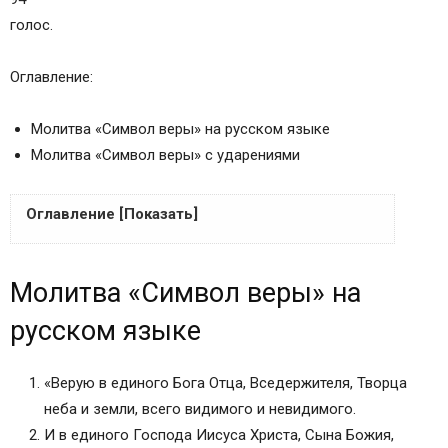
голос.
Оглавление:
Молитва «Символ веры» на русском языке
Молитва «Символ веры» с ударениями
Оглавление [Показать]
Молитва «Символ веры» на русском языке
Молитва «Символ веры» на
Молитва «Символ веры» по-церковнославянски
с ударениями
русском языке
Сохранить молитвы в социальных сетях:
Что такое символ веры?
«Верую в единого Бога Отца, Вседержителя, Творца
Важность Символа веры
неба и земли, всего видимого и невидимого.
Молитва Символа веры
И в единого Господа Иисуса Христа, Сына Божия,
Молитва символ веры текст на церковно-