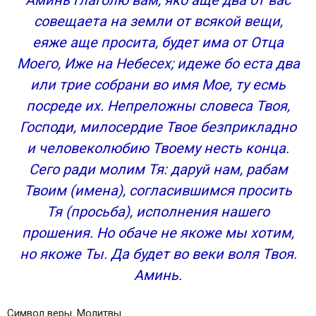
совещаета на земли от всякой вещи,
еяже аще просита, будет има от Отца
Моего, Иже на Небесех; идеже бо еста два
или трие собрани во имя Мое, ту есмь
посреде их. Непреложны словеса Твоя,
Господи, милосердие Твое безприкладно
и человеколюбию Твоему несть конца.
Сего ради молим Тя: даруй нам, рабам
Твоим (имена), согласившимся просить
Тя (просьба), исполнения нашего
прошения. Но обаче не якоже мы хотим,
но якоже Ты. Да будет во веки воля Твоя.
Аминь.
Символ веры. Молитвы.