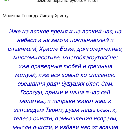
Молитва Господу Иисусу Христу
Иже на всякое время и на всякий час, на
небеси и на земли покланяемый и
славимый, Христе Боже, долготерпеливе,
многомилостиве, многоблагоутробне:
иже праведныя любяй и грешныя
милуяй, иже вся зовый ко спасению
обещания ради будущих благ. Сам,
Господи, прими и наша в час сей
молитвы, и исправи живот наш к
заповедем Твоим; души наша освяти,
телеса очисти, помышления исправи,
мысли очисти; и избави нас от всякия