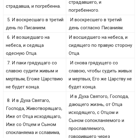
страдавшего, и
страдавша, и погребенна.
погребенного.
5. И воскресшаго в третий
И воскресшего в третий
день по Писанием.
день согласно Писаниям.
6. И возшедшаго на
И восшедшего на небеса, и
небеса, и седяща
сидящего по правую сторону
одесную Отца.
Отца.
7. И паки грядущаго со
И снова грядущего со
славою судити живым и
славою, чтобы судить живых
мертвым, Егоже Царствию
и мертвых, Его же Царству не
не будет конца.
будет конца.
И в Духа Святого, Господа,
8. И в Духа Святаго,
дающего жизнь, от Отца
Господа, Животворящаго,
исходящего, с Отцом и
Иже от Отца исходящаго,
Сыном сопокланяемого и
Иже со Отцем и Сыном
прославляемого,
спокланяема и сславима,
говорившего через