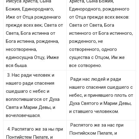
Иисуса Христа, Сына
Христа, Сына Божия,
Божия, Единороднаго,
Единородного, рожденного
Иже от Отца рожденнаго
от Отца прежде всех веков:
прежде всех век; Света от
Света от Света, Бога
Света, Бога истинна от
истинного от Бога истинного,
Бога истинна, рожденна,
рожденного, не
несотворенна,
сотворенного, одного
единосущна Отцу, Имже
существа с Отцом, Им же
вся быша.
все сотворено.
3. Нас ради человек и
Ради нас людей и ради
нашего ради спасения
нашего спасения сшедшего с
сшедшаго с небес и
небес, и принявшего плоть от
воплотившагося от Духа
Духа Святого и Марии Девы,
Свята и Марии Девы, и
и ставшего человеком.
вочеловечшася.
Распятого же за нас при
4. Распятаго же за ны при
Понтийском Пилате, и
Понтийстем Пилате, и