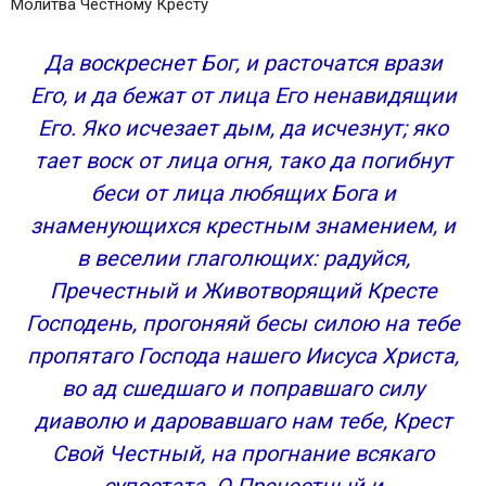
Молитва Честному Кресту
Да воскреснет Бог, и расточатся врази
Его, и да бежат от лица Его ненавидящии
Его. Яко исчезает дым, да исчезнут; яко
тает воск от лица огня, тако да погибнут
беси от лица любящих Бога и
знаменующихся крестным знамением, и
в веселии глаголющих: радуйся,
Пречестный и Животворящий Кресте
Господень, прогоняяй бесы силою на тебе
пропятаго Господа нашего Иисуса Христа,
во ад сшедшаго и поправшаго силу
диаволю и даровавшаго нам тебе, Крест
Свой Честный, на прогнание всякаго
супостата. О Пречестный и