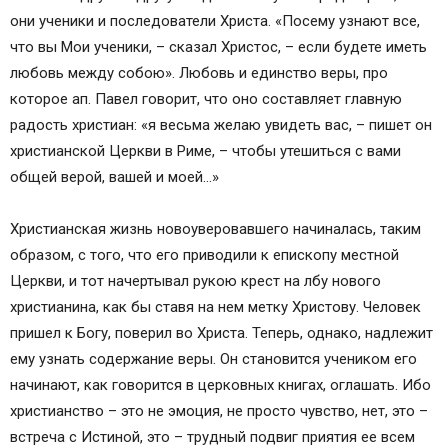
они ученики и последователи Христа. «Посему узнают все,
что вы Мои ученики, – сказал Христос, – если будете иметь
любовь между собою». Любовь и единство веры, про
которое ап. Павел говорит, что оно составляет главную
радость христиан: «я весьма желаю увидеть вас, – пишет он
христианской Церкви в Риме, – чтобы утешиться с вами
общей верой, вашей и моей…»
Христианская жизнь новоуверовавшего начиналась, таким
образом, с того, что его приводили к епископу местной
Церкви, и тот начертывал рукою крест на лбу нового
христианина, как бы ставя на нем метку Христову. Человек
пришел к Богу, поверил во Христа. Теперь, однако, надлежит
ему узнать содержание веры. Он становится учеником его
начинают, как говорится в церковных книгах, оглашать. Ибо
христианство – это не эмоция, не просто чувство, нет, это –
встреча с Истиной, это – трудный подвиг приятия ее всем