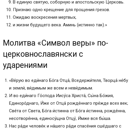
В единую святую, соборную и апостольскую Церковь.
Признаю одно крещение для прощения грехов.
Ожидаю воскресения мертвых,
и жизни будущего века. Аминь (истинно так).»
Молитва «Символ веры» по-
церковнославянски с
ударениями
«Ве́рую во еди́наго Бо́га Отца́, Вседержи́теля, Творца́ не́бу
и земли́, ви́димым же всем и неви́димым.
И во еди́наго Го́спода Иису́са Христа́, Сы́на Бо́жия,
Единоро́днаго, И́же от Отца́ рожде́ннаго пре́жде всех век;
Све́та от Света, Бо́га и́стинна от Бо́га и́стинна, рожде́нна,
несотворе́нна, единосу́щна Отцу́, И́мже вся бы́ша.
Нас ра́ди челове́к и на́шего ра́ди спасе́ния сше́дшаго с