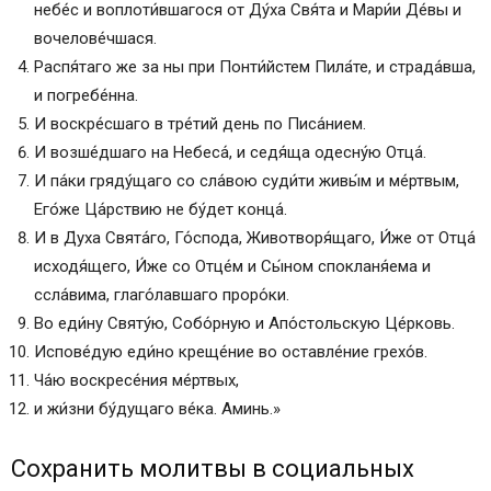
небе́с и воплоти́вшагося от Ду́ха Свя́та и Мари́и Де́вы и
вочелове́чшася.
Распя́таго же за ны при Понти́йстем Пила́те, и страда́вша,
и погребе́нна.
И воскре́сшаго в тре́тий день по Писа́нием.
И возше́дшаго на Небеса́, и седя́ща одесну́ю Отца́.
И па́ки гряду́щаго со сла́вою суди́ти живы́м и ме́ртвым,
Его́же Ца́рствию не бу́дет конца́.
И в Д́уха Свята́го, Го́спода, Животворя́щаго, И́же от Отца́
исходя́щего, И́же со Отце́м и Сы́ном спокланя́ема и
ссла́вима, глаго́лавшаго проро́ки.
Во еди́ну Святу́ю, Собо́рную и Апо́стольскую Це́рковь.
Испове́дую еди́но креще́ние во оставле́ние грехо́в.
Ча́ю воскресе́ния ме́ртвых,
и жи́зни бу́дущаго ве́ка. Аминь.»
Сохранить молитвы в социальных