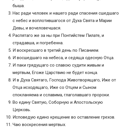
быша.
Нас ради человек и нашего ради спасения сшедшаго
с небес и воплотившагося от Духа Свята и Марии
Девы, и вочеловечшася.
Распятаго же за ны при Понтийстем Пилате, и
страдавша, и погребенна.
И воскресшаго в третий день по Писанием.
И восшедшаго на небеса, и седяща одесную Отца.
И паки грядущаго со славою судити живым и
мертвым, Егоже Царствию не будет конца.
И в Духа Святаго, Господа Животворящаго, Иже от
Отца исходящаго, Иже со Отцем и Сыном
спокланяема и сславима, глаголавшаго пророки.
Во едину Святую, Соборную и Апостольскую
Церковь.
Исповедую едино крещение во оставление грехов.
Чаю воскресения мертвых.