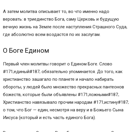
А затем молитва описывает то, во что именно надо
веровать: в триединство Бога, саму Церковь и будущую
вечную жизнь на Земле после наступления Страшного Суда,
где абсолютно всем воздастся по их заслугам.
О Боге Едином
Первый член молитвы говорит о Едином Боге. Слово
#171;единый#187; обязательно упоминается. До того, как
христианство зашагало по планете и начало набирать
обороты, у людей было множество прекрасных пантеонов
божеств, которые были объявлены #171;ложными#187;.
Христианство навязывало прочим народам #171;истину#187;
о том, что Бог — един, несмотря на веру и в Божьего Сына
Иисуса (который и есть часть единого Бога).