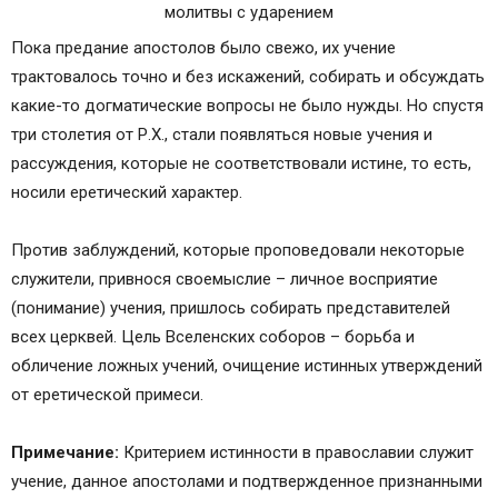
Молитва «Символ веры» по-церковнославянски
с ударениями
Пока предание апостолов было свежо, их учение
Сохранить молитвы в социальных сетях:
трактовалось точно и без искажений, собирать и обсуждать
Текст молитвы “Символ веры” со всеми
какие-то догматические вопросы не было нужды. Но спустя
ударениями
три столетия от Р.Х., стали появляться новые учения и
Структура и смысл молитвы “Символ веры”
рассуждения, которые не соответствовали истине, то есть,
Как зарождалась молитва “Символ веры” и
носили еретический характер.
Крещение
Место “Символа веры” в современном
Против заблуждений, которые проповедовали некоторые
христианстве
служители, привнося своемыслие – личное восприятие
Историческая справка
(понимание) учения, пришлось собирать представителей
Полный текст с ударениями:
всех церквей. Цель Вселенских соборов – борьба и
Основной смысл
обличение ложных учений, очищение истинных утверждений
О Боге Едином
от еретической примеси.
О Сыне Господнем
Таинство крещения
Примечание:
Критерием истинности в православии служит
Судный День
учение, данное апостолами и подтвержденное признанными