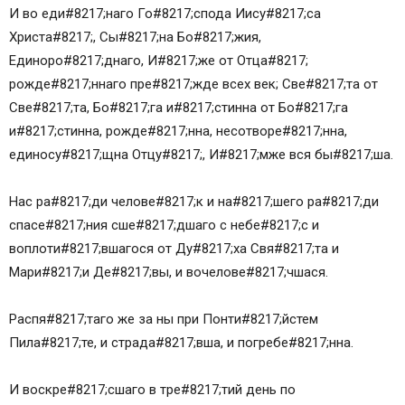
И во еди#8217;наго Го#8217;спода Иису#8217;са
Христа#8217;, Сы#8217;на Бо#8217;жия,
Единоро#8217;днаго, И#8217;же от Отца#8217;
рожде#8217;ннаго пре#8217;жде всех век; Све#8217;та от
Све#8217;та, Бо#8217;га и#8217;стинна от Бо#8217;га
и#8217;стинна, рожде#8217;нна, несотворе#8217;нна,
единосу#8217;щна Отцу#8217;, И#8217;мже вся бы#8217;ша.
Нас ра#8217;ди челове#8217;к и на#8217;шего ра#8217;ди
спасе#8217;ния сше#8217;дшаго с небе#8217;с и
воплоти#8217;вшагося от Ду#8217;ха Свя#8217;та и
Мари#8217;и Де#8217;вы, и вочелове#8217;чшася.
Распя#8217;таго же за ны при Понти#8217;йстем
Пила#8217;те, и страда#8217;вша, и погребе#8217;нна.
И воскре#8217;сшаго в тре#8217;тий день по