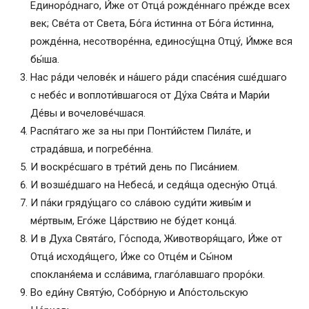
Единоро́днаго, И́же от Отца́ рожде́ннаго пре́жде всех
век; Све́та от Света, Бо́га и́стинна от Бо́га и́стинна,
рожде́нна, несотворе́нна, единосу́щна Отцу́, И́мже вся
бы́ша.
Нас ра́ди челове́к и на́шего ра́ди спасе́ния сше́дшаго
с небе́с и воплоти́вшагося от Ду́ха Свя́та и Мари́и
Де́вы и вочелове́чшася.
Распя́таго же за ны при Понти́йстем Пила́те, и
страда́вша, и погребе́нна.
И воскре́сшаго в тре́тий день по Писа́нием.
И возше́дшаго на Небеса́, и седя́ща одесну́ю Отца́.
И па́ки гряду́щаго со сла́вою суди́ти живы́м и
ме́ртвым, Его́же Ца́рствию не бу́дет конца́.
И в Д́уха Свята́го, Го́спода, Животворя́щаго, И́же от
Отца́ исходя́щего, И́же со Отце́м и Сы́ном
спокланя́ема и ссла́вима, глаго́лавшаго проро́ки.
Во еди́ну Святу́ю, Собо́рную и Апо́стольскую