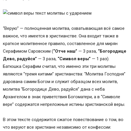
“Верую” — полноценная молитва, охватывающая всё самое
важное, что имеется в христианстве. Она входит также в
краткое молитвенное правило, составленное для мирян
Серафимом Саровским (
“Отче наш”
— 3 раза,
“Богородице
Дево, радуйся”
— 3 раза,
“Символ веры”
— 1 раз).
Батюшка Серафим считал, что именно эти три молитвы
являются “тремя китами” христианства: “Молитва Господня”
дарована самим Богом и служит образцом всех молитв,
молитва “Богородице Дево, радуйся” дана с неба
Архангелом в знак приветствия Богоматери, а в “Символе
вере” содержатся непреложные истины христианской веры.
В этом тексте содержится сжатое повествование о том, во
что веруют все христиане независимо от конфессии: