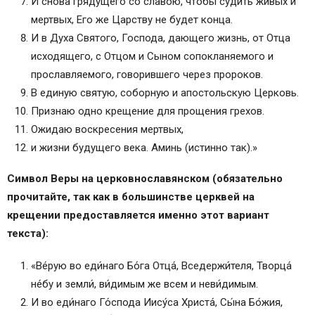
И снова грядущего со славою, чтобы судить живых и
мертвых, Его же Царству не будет конца.
И в Духа Святого, Господа, дающего жизнь, от Отца
исходящего, с Отцом и Сыном сопокланяемого и
прославляемого, говорившего через пророков.
В единую святую, соборную и апостольскую Церковь.
Признаю одно крещение для прощения грехов.
Ожидаю воскресения мертвых,
и жизни будущего века. Аминь (истинно так).»
Символ Веры на церковнославянском (обязательно
прочитайте, так как в большинстве церквей на
крещении предоставляется именно этот вариант
текста):
«Ве́рую во еди́наго Бо́га Отца́, Вседержи́теля, Творца́
не́бу и земли́, ви́димым же всем и неви́димым.
И во еди́наго Го́спода Иису́са Христа́, Сы́на Бо́жия,