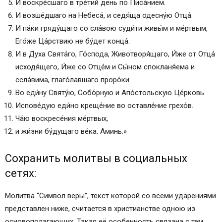
И воскре́сшаго в тре́тий день по Писа́нием.
И возше́дшаго на Небеса́, и седя́ща одесну́ю Отца́.
И па́ки гряду́щаго со сла́вою суди́ти живы́м и ме́ртвым,
Его́же Ца́рствию не бу́дет конца́.
И в Д́уха Свята́го, Го́спода, Животворя́щаго, И́же от Отца́
исходя́щего, И́же со Отце́м и Сы́ном спокланя́ема и
ссла́вима, глаго́лавшаго проро́ки.
Во еди́ну Святу́ю, Собо́рную и Апо́стольскую Це́рковь.
Испове́дую еди́но креще́ние во оставле́ние грехо́в.
Ча́ю воскресе́ния ме́ртвых,
и жи́зни бу́дущаго ве́ка. Аминь.»
Сохранить молитвы в социальных
сетях:
Молитва “Символ веры”, текст которой со всеми ударениями
представлен ниже, считается в христианстве одною из
основополагающих. Такая её особенность связана с тем,