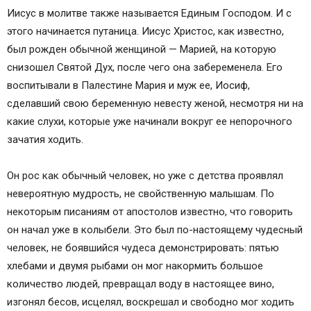
Иисус в молитве также называется Единым Господом. И с
этого начинается путаница. Иисус Христос, как известно,
был рожден обычной женщиной — Марией, на которую
снизошел Святой Дух, после чего она забеременела. Его
воспитывали в Палестине Мария и муж ее, Иосиф,
сделавший свою беременную невесту женой, несмотря ни на
какие слухи, которые уже начинали вокруг ее непорочного
зачатия ходить.
Он рос как обычный человек, но уже с детства проявлял
невероятную мудрость, не свойственную малышам. По
некоторым писаниям от апостолов известно, что говорить
он начал уже в колыбели. Это был по-настоящему чудесный
человек, не боявшийся чудеса демонстрировать: пятью
хлебами и двумя рыбами он мог накормить большое
количество людей, превращал воду в настоящее вино,
изгонял бесов, исцелял, воскрешал и свободно мог ходить