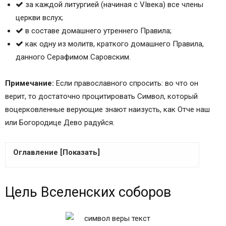
за каждой литургией (начиная с VIвека) все члены
церкви вслух;
в составе домашнего утреннего Правила;
как одну из молитв, краткого домашнего Правила,
данного Серафимом Саровским.
Примечание:
Если православного спросить: во что он
верит, то достаточно процитировать Символ, который
воцерковленные верующие знают наизусть, как Отче наш
или Богородице Дево радуйся.
Оглавление [Показать]
Цель Вселенских соборов
Цель Вселенских соборов
Разногласие с католиками
Что лучше: читать или петь?
Молитва «Символ веры» на русском языке