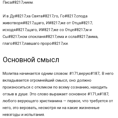
Писа#8217;нием.
И в Ду#8217;ха Свята#8217;го, Го#8217;спода
животворя#8217;щаго, И#8217;же от Отца#8217;
исходя#8217;щаго, И#8217;же со Отце#8217;м и
Сы#8217;ном спокланя#8217;ема и ссла#8217;вима,
глаго#8217;лавшаго проро#8217;ки.
Основной смысл
Молитва начинается одним словом: #171;верую#187;. В него
вкладывается огромнейший смысл, оно должно
произноситься с откликом по всему сознанию, находить
отзыв в душе. Это слово выражает основное #171;я#187;
любого верующего христианина — первое, что требуется от
него, это веровать, несмотря ни на какие жизненные
невзгоды и испытания.