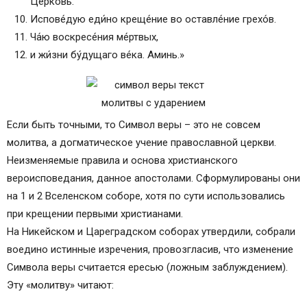
Це́рковь.
Испове́дую еди́но креще́ние во оставле́ние грехо́в.
Ча́ю воскресе́ния ме́ртвых,
и жи́зни бу́дущаго ве́ка. Аминь.»
Если быть точными, то Символ веры – это не совсем
молитва, а догматическое учение православной церкви.
Неизменяемые правила и основа христианского
вероисповедания, данное апостолами. Сформулированы они
на 1 и 2 Вселенском соборе, хотя по сути использовались
при крещении первыми христианами.
На Никейском и Цареградском соборах утвердили, собрали
воедино истинные изречения, провозгласив, что изменение
Символа веры считается ересью (ложным заблуждением).
Эту «молитву» читают: