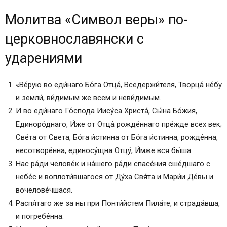
Молитва «Символ веры» по-
церковнославянски с
ударениями
«Ве́рую во еди́наго Бо́га Отца́, Вседержи́теля, Творца́ не́бу
и земли́, ви́димым же всем и неви́димым.
И во еди́наго Го́спода Иису́са Христа́, Сы́на Бо́жия,
Единоро́днаго, И́же от Отца́ рожде́ннаго пре́жде всех век;
Све́та от Света, Бо́га и́стинна от Бо́га и́стинна, рожде́нна,
несотворе́нна, единосу́щна Отцу́, И́мже вся бы́ша.
Нас ра́ди челове́к и на́шего ра́ди спасе́ния сше́дшаго с
небе́с и воплоти́вшагося от Ду́ха Свя́та и Мари́и Де́вы и
вочелове́чшася.
Распя́таго же за ны при Понти́йстем Пила́те, и страда́вша,
и погребе́нна.