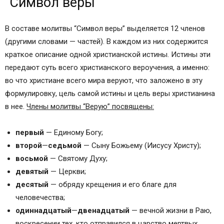
“Символ веры”
В составе молитвы “Символ веры” выделяется 12 членов
(другими словами — частей). В каждом из них содержится
краткое описание одной христианской истины. Истины эти
передают суть всего христианского вероучения, а именно:
во что христиане всего мира веруют, что заложено в эту
формулировку, цель самой истины и цель веры христианина
в нее.
Члены молитвы “Верую” посвящены:
первый
— Единому Богу;
второй
—
седьмой
— Сыну Божьему (Иисусу Христу);
восьмой
— Святому Духу;
девятый
— Церкви;
десятый
— обряду крещения и его благе для
человечества;
одиннадцатый
—
двенадцатый
— вечной жизни в Раю,
воскресении тех, кто отправился в царство мертвых.