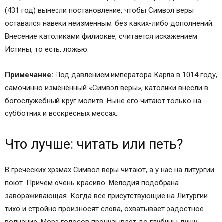
(431 год) вынесли постановление, чтобы Символ веры
оставался навеки неизменным: без каких-либо дополнений.
Внесение католиками филиокве, считается искажением
Истины, то есть, ложью.
Примечание:
Под давлением императора Карла в 1014 году,
самочинно измененный «Символ веры», католики внесли в
богослужебный круг молитв. Ныне его читают только на
субботних и воскресных мессах.
Что лучше: читать или петь?
В греческих храмах Символ веры читают, а у нас на литургии
поют. Причем очень красиво. Мелодия подобрана
завораживающая. Когда все присутствующие на Литургии
тихо и стройно произносят слова, охватывает радостное
волнение. Море голосов пронизывает до глубины души,