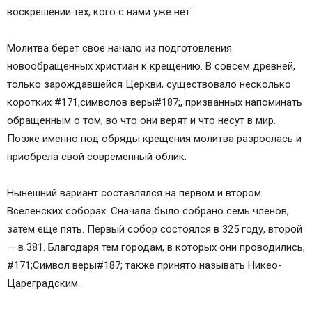
воскрешении тех, кого с нами уже нет.
Молитва берет свое начало из подготовления
новообращенных христиан к крещению. В совсем древней,
только зарождавшейся Церкви, существовало несколько
коротких #171;символов веры#187;, призванных напоминать
обращенным о том, во что они верят и что несут в мир.
Позже именно под обряды крещения молитва разрослась и
приобрела свой современный облик.
Нынешний вариант составлялся на первом и втором
Вселенских соборах. Сначала было собрано семь членов,
затем еще пять. Первый собор состоялся в 325 году, второй
— в 381. Благодаря тем городам, в которых они проводились,
#171;Символ веры#187; также принято называть Никео-
Цареградским.