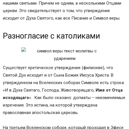
Видео и аудио запись правильного чтения
нашими святыми. Причем не одним, а несколькими Отцами
молитвы #171;Символ Веры#187;
церкви. Это свидетельствует о том, что утверждение
Статьи на похожие темы:
исходит от Духа Святого, как все Писание и Символ веры.
Комментарии посетителей сайта
Разногласие с католиками
Существует еретическое утверждение (филиокве), что
Святой Дух исходит и от Сына Божия Иисуса Христа. В
утвержденном на Вселенских соборах Символе есть строка:
«И в Духа Святаго, Господа, Животворящаго,
Иже от Отца
исходящаго
«. Как было сказано: догматы – неизменяемые
изречения. Это истина, на которой утверждена
православная апостольская церковь.
На третьем Вселенском соборе, который проходил в Эфесе