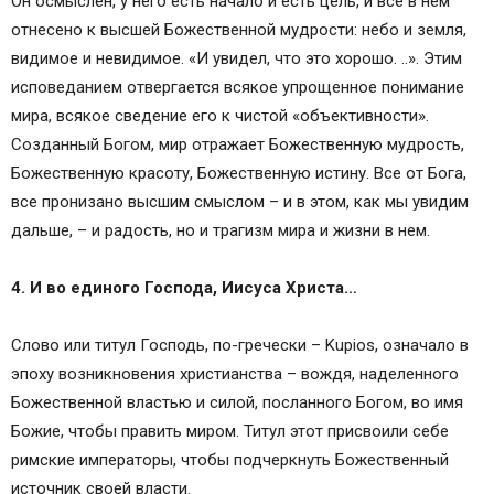
Он осмыслен, у него есть начало и есть цель, и все в нем
отнесено к высшей Божественной мудрости: небо и земля,
видимое и невидимое. «И увидел, что это хорошо. ..». Этим
исповеданием отвергается всякое упрощенное понимание
мира, всякое сведение его к чистой «объективности».
Созданный Богом, мир отражает Божественную мудрость,
Божественную красоту, Божественную истину. Все от Бога,
все пронизано высшим смыслом – и в этом, как мы увидим
дальше, – и радость, но и трагизм мира и жизни в нем.
4. И во единого Господа, Иисуса Христа…
Слово или титул Господь, по-гречески – Kupios, означало в
эпоху возникновения христианства – вождя, наделенного
Божественной властью и силой, посланного Богом, во имя
Божие, чтобы править миром. Титул этот присвоили себе
римские императоры, чтобы подчеркнуть Божественный
источник своей власти.