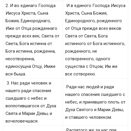
content%2Fuploads%2F2018%2F09%2Fsimvol-
2. И во единаго Господа
И в единого Господа Иисуса
very-tekst-
Иисуса Христа, Сына
Христа, Сына Божия,
45.jpg&amp;container=focus&amp;gadget=a&amp;
Божия, Единороднаго,
Единородного, рожденного
no_expand=1&amp;resize_h=0&amp;rewriteMime=i
Иже от Отца рожденнаго
от Отца прежде всех веков:
mage%2F*" title="символ веры текст"
прежде всех век; Света от
Света от Света, Бога
width="428">
Света, Бога истинна от
истинного от Бога истинного,
Бога истинна, рожденна,
рожденного, не
несотворенна,
сотворенного, одного
единосущна Отцу, Имже
существа с Отцом, Им же
вся быша.
все сотворено.
3. Нас ради человек и
Ради нас людей и ради
нашего ради спасения
нашего спасения сшедшего с
сшедшаго с небес и
небес, и принявшего плоть от
воплотившагося от Духа
Духа Святого и Марии Девы,
Свята и Марии Девы, и
и ставшего человеком.
вочеловечшася.
Распятого же за нас при