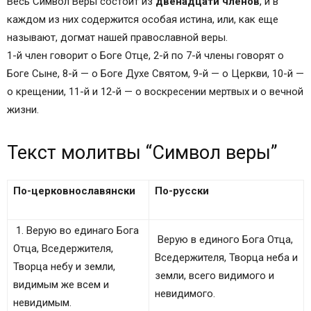
Весь Символ Веры состоит из
двенадцати членов
, и в
О Символе Веры
каждом из них содержится особая истина, или, как еще
Объяснение “Символа веры”
называют, догмат нашей православной веры.
Молитва «Символ веры» на русском языке
1-й член говорит о Боге Отце, 2-й по 7-й члены говорят о
Молитва «Символ веры» по-церковнославянски
Боге Сыне, 8-й — о Боге Духе Святом, 9-й — о Церкви, 10-й —
с ударениями
о крещении, 11-й и 12-й — о воскресении мертвых и о вечной
Сохранить молитвы в социальных сетях:
жизни.
Молитва Символ веры текст с ударениями
Перевод молитвы Символ веры на русский
Текст молитвы “Символ веры”
язык
Молитва Символ веры на современном русском
языке
По-церковнославянски
По-русски
Молитва Символ веры – церковно-славянское
написание
1. Верую во единаго Бога
Верую в единого Бога Отца,
<img alt="символ веры текст" height="640"
Отца, Вседержителя,
Вседержителя, Творца неба и
src="https://images2-focus-
Творца небу и земли,
земли, всего видимого и
opensocial.googleusercontent.com/gadgets/proxy
видимым же всем и
невидимого.
?url=https%3A%2F%2F1000-molitv.ru%2Fwp-
невидимым.