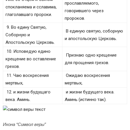
прославляемого,
спокланяема и сславима,
говорившего через
глаголавшаго пророки.
пророков.
9. Во едину Святую,
В единую святую, соборную
Соборную и
и апостольскую Церковь.
Апостольскую Церковь.
10. Исповедую едино
Признаю одно крещение
крещение во оставление
для прощения грехов.
грехов.
11. Чаю воскресения
Ожидаю воскресения
мертвых,
мертвых,
12. и жизни будущаго
и жизни будущего века.
века. Аминь.
Аминь (истинно так).
Икона “Символ веры”