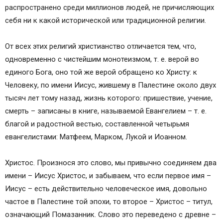
распространено среди миллионов людей, не причисляющих
себя ни к какой исторической или традиционной религии.
От всех этих религий христианство отличается тем, что,
одновременно с чистейшим монотеизмом, т. е. верой во
единого Бога, оно той же верой обращено ко Христу: к
Человеку, по имени Иисус, жившему в Палестине около двух
тысяч лет тому назад, жизнь которого: пришествие, учение,
смерть – записаны в книге, называемой Евангелием – т. е.
благой и радостной вестью, составленной четырьмя
евангелистами: Матфеем, Марком, Лукой и Иоанном.
Христос. Произнося это слово, мы привычно соединяем два
имени – Иисус Христос, и забываем, что если первое имя –
Иисус – есть действительно человеческое имя, довольно
частое в Палестине той эпохи, то второе – Христос – титул,
означающий Помазанник. Слово это переведено с древне –