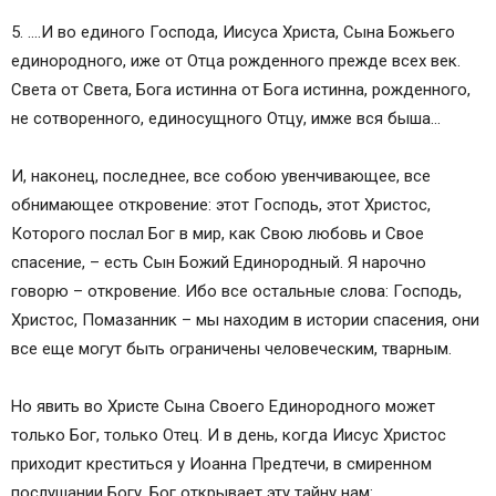
5. ….И во единого Господа, Иисуса Христа, Сына Божьего
единородного, иже от Отца рожденного прежде всех век.
Света от Света, Бога истинна от Бога истинна, рожденного,
не сотворенного, единосущного Отцу, имже вся быша…
И, наконец, последнее, все собою увенчивающее, все
обнимающее откровение: этот Господь, этот Христос,
Которого послал Бог в мир, как Свою любовь и Свое
спасение, – есть Сын Божий Единородный. Я нарочно
говорю – откровение. Ибо все остальные слова: Господь,
Христос, Помазанник – мы находим в истории спасения, они
все еще могут быть ограничены человеческим, тварным.
Но явить во Христе Сына Своего Единородного может
только Бог, только Отец. И в день, когда Иисус Христос
приходит креститься у Иоанна Предтечи, в смиренном
послушании Богу, Бог открывает эту тайну нам: