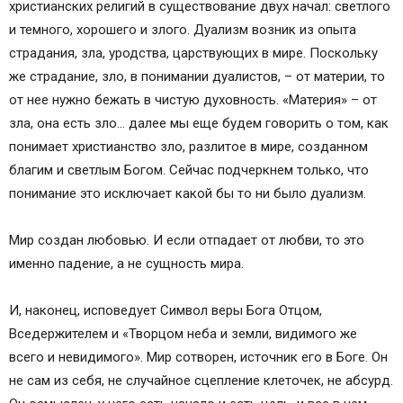
христианских религий в существование двух начал: светлого
и темного, хорошего и злого. Дуализм возник из опыта
страдания, зла, уродства, царствующих в мире. Поскольку
же страдание, зло, в понимании дуалистов, – от материи, то
от нее нужно бежать в чистую духовность. «Материя» – от
зла, она есть зло… далее мы еще будем говорить о том, как
понимает христианство зло, разлитое в мире, созданном
благим и светлым Богом. Сейчас подчеркнем только, что
понимание это исключает какой бы то ни было дуализм.
Мир создан любовью. И если отпадает от любви, то это
именно падение, а не сущность мира.
И, наконец, исповедует Символ веры Бога Отцом,
Вседержителем и «Творцом неба и земли, видимого же
всего и невидимого». Мир сотворен, источник его в Боге. Он
не сам из себя, не случайное сцепление клеточек, не абсурд.