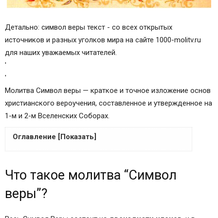
Детально: символ веры текст - со всех открытых
источников и разных уголков мира на сайте 1000-molitv.ru
для наших уважаемых читателей.
'
'
Молитва Символ веры — краткое и точное изложение основ
христианского вероучения, составленное и утвержденное на
1-м и 2-м Вселенских Соборах.
Оглавление [Показать]
Что такое молитва “Символ веры”?
Что такое молитва “Символ
Текст молитвы “Символ веры”
Как поется “Символ веры” на Литургии
веры”?
Толкование молитвы “Символ веры”
Толкование на Символ веры