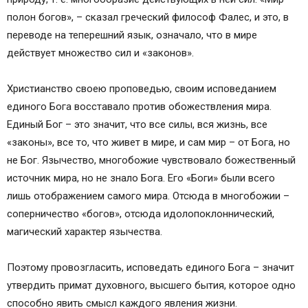
полон богов», – сказал греческий философ Фалес, и это, в
переводе на теперешний язык, означало, что в мире
действует множество сил и «законов».
Христианство своею проповедью, своим исповеданием
единого Бога восставало против обожествления мира.
Единый Бог – это значит, что все силы, вся жизнь, все
«законы», все то, что живет в мире, и сам мир – от Бога, но
не Бог. Язычество, многобожие чувствовало божественный
источник мира, но не знало Бога. Его «Боги» были всего
лишь отображением самого мира. Отсюда в многобожии –
соперничество «богов», отсюда идолопоклоннический,
магический характер язычества.
Поэтому провозгласить, исповедать единого Бога – значит
утвердить примат духовного, высшего бытия, которое одно
способно явить смысл каждого явления жизни.