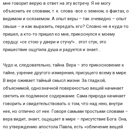
мне говорит верую в ответ на эту встречу. Я не могу
объяснить ее словами, т. к. слова -все о земном, о фактах, о
видимом и осязаемом. А опыт веры – так очевидно – опыт
свыше – и как выразить, передать его? Словно не я куда-то
пришел, а кто-то пришел ко мне, прикоснулся к моему
сердцу: «се стою у двери и стучу!»… этот стук, это
пришествие ощутила душа и радуется и знает…
Чудо и, следовательно, тайна. Вера – это прикосновение к
тайне, узрение другого измерения, присущего всему в мире.
В вере оживает тайный смысл жизни. За гладкой,
объяснимой, однозначной поверхностью вещей начинает
светить их подлинное содержание. Сама природа начинает
говорить и свидетельствовать о том, что над нею, внутри
нее, но отлично от нее. Говоря самыми простыми словами –
вера видит, знает, ощущает в мире – присутствие Бога. Она,
по утверждению апостола Павла, есть «обличение вещей