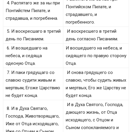
4. Распятаго же за ны при
Понтийском Пилате, и
Понтийстем Пилате, и
страдавшего, и
страдавша, и погребенна.
погребенного.
5. И воскресшаго в третий
И воскресшего в третий
день по Писанием.
день согласно Писаниям.
6. И возшедшаго на
И восшедшего на небеса, и
небеса, и седяща
сидящего по правую сторону
одесную Отца.
Отца.
7. И паки грядущаго со
И снова грядущего со
славою судити живым и
славою, чтобы судить живых
мертвым, Егоже Царствию
и мертвых, Его же Царству не
не будет конца.
будет конца.
И в Духа Святого, Господа,
8. И в Духа Святаго,
дающего жизнь, от Отца
Господа, Животворящаго,
исходящего, с Отцом и
Иже от Отца исходящаго,
Сыном сопокланяемого и
Иже со Отцем и Сыном