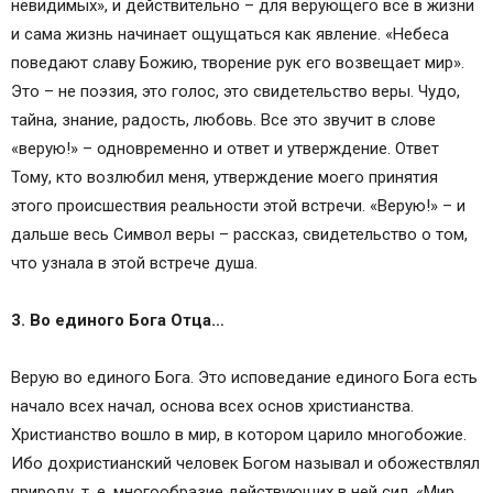
невидимых», и действительно – для верующего все в жизни
и сама жизнь начинает ощущаться как явление. «Небеса
поведают славу Божию, творение рук его возвещает мир».
Это – не поэзия, это голос, это свидетельство веры. Чудо,
тайна, знание, радость, любовь. Все это звучит в слове
«верую!» – одновременно и ответ и утверждение. Ответ
Тому, кто возлюбил меня, утверждение моего принятия
этого происшествия реальности этой встречи. «Верую!» – и
дальше весь Символ веры – рассказ, свидетельство о том,
что узнала в этой встрече душа.
3. Во единого Бога Отца…
Верую во единого Бога. Это исповедание единого Бога есть
начало всех начал, основа всех основ христианства.
Христианство вошло в мир, в котором царило многобожие.
Ибо дохристианский человек Богом называл и обожествлял
природу, т. е. многообразие действующих в ней сил. «Мир