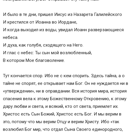
И было в те дни, пришел Иисус из Назарета Галилейского
И крестился от Иоанна во Иордане,
И когда выходил из воды, увидал Иоанн разверзающиеся
небеса.
И духа, как голубя, сходящего на Него.
И глас с небес: Ты сын мой возлюбленный,
В котором Мое благоволение.
Тут кончается спор. Ибо не с кем спорить. Здесь тайна, а о
тайне не спорят, ее открывает нам Бог. Он не нуждается ни в
«утверждении», ни в оправдании. Вся история мира, история
спасения вела к этому Божественному Откровению, к этому
дару любви и света, и всякий, кто от света, приемлет их.
Христос есть Сын Божий, Христос есть Бог. И мы верим в
это, потому что мы верим Отцу и верим Христу. Ибо «так
возлюбил Бог мир, что отдал Сына Своего единородного,