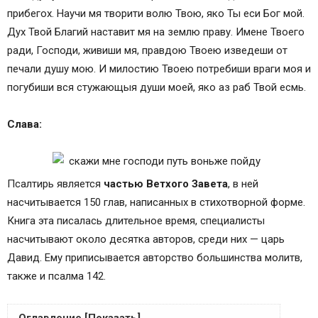
прибегох. Научи мя творити волю Твою, яко Ты еси Бог мой.
Дух Твой Благий наставит мя на землю праву. Имене Твоего
ради, Господи, живиши мя, правдою Твоею изведеши от
печали душу мою. И милостию Твоею потребиши враги моя и
погубиши вся стужающыя души моей, яко аз раб Твой есмь.
Слава:
Псалтирь является
частью Ветхого Завета
, в ней
насчитывается 150 глав, написанных в стихотворной форме.
Книга эта писалась длительное время, специалисты
насчитывают около десятка авторов, среди них — царь
Давид. Ему приписывается авторство большинства молитв,
также и псалма 142.