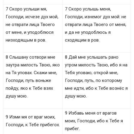
7 Скоро услыши мя,
7 Скоро услышь меня,
Господи, исчезе дух мой,
Господи, изнемог дух мой: не
не отврати лица Твоего
отврати лица Твоего от меня,
от мене, и уподоблюся
и да не уподоблюсь я
низходящым в ров.
сходящим в ров.
8 Слышану сотвори мне
8 Дай мне услышать рано
заутра милость Твою, яко
утром милость Твою, ибо я на
на Тя уповах. Скажи мне,
Тебя уповаю; открой мне,
Господи, путь воньже
Господи, путь, по которому
пойду, яко к Тебе взях
мне идти, ибо к Тебе вознёс я
душу мою.
душу мою.
9 Избавь меня от врагов
9 Изми мя от враг моих,
моих, Господи, ибо к Тебе я
Господи, к Тебе прибегох.
прибег.