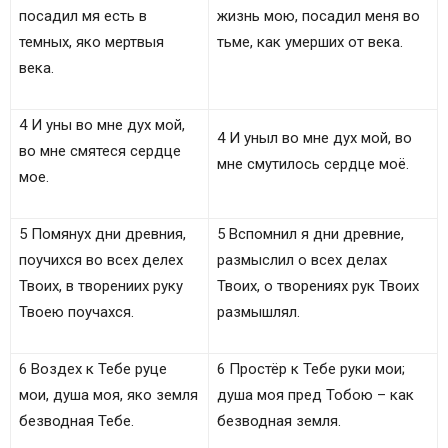
посадил мя есть в
жизнь мою, посадил меня во
темных, яко мертвыя
тьме, как умерших от века.
века.
4 И уны во мне дух мой,
4 И уныл во мне дух мой, во
во мне смятеся сердце
мне смутилось сердце моё.
мое.
5 Помянух дни древния,
5 Вспомнил я дни древние,
поучихся во всех делех
размыслил о всех делах
Твоих, в творениих руку
Твоих, о творениях рук Твоих
Твоею поучахся.
размышлял.
6 Воздех к Тебе руце
6 Простёр к Тебе руки мои;
мои, душа моя, яко земля
душа моя пред Тобою – как
безводная Тебе.
безводная земля.