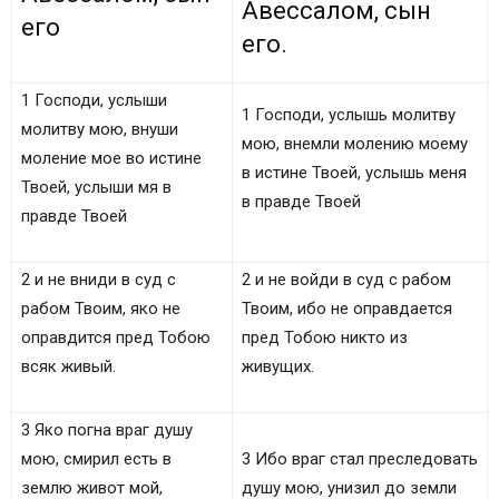
Авессалом, сын
его
его.
1 Господи, услыши
1 Господи, услышь молитву
молитву мою, внуши
мою, внемли молению моему
моление мое во истине
в истине Твоей, услышь меня
Твоей, услыши мя в
в правде Твоей
правде Твоей
2 и не вниди в суд с
2 и не войди в суд с рабом
рабом Твоим, яко не
Твоим, ибо не оправдается
оправдится пред Тобою
пред Тобою никто из
всяк живый.
живущих.
3 Яко погна враг душу
мою, смирил есть в
3 Ибо враг стал преследовать
землю живот мой,
душу мою, унизил до земли