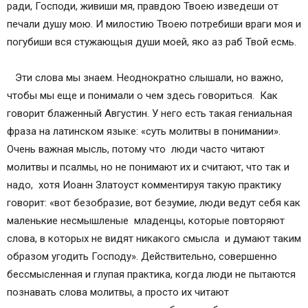
ради, Господи, живиши мя, правдою Твоею изведеши от
печали душу мою. И милостию Твоею потребиши враги моя и
погубиши вся стужающыя души моей, яко аз раб Твой есмь.
Эти слова мы знаем. Неоднократно слышали, но важно,
чтобы мы еще и понимали о чем здесь говориться. Как
говорит блаженный Августин. У него есть такая гениальная
фраза на латинском языке: «суть молитвы в понимании».
Очень важная мысль, потому что люди часто читают
молитвы и псалмы, но не понимают их и считают, что так и
надо, хотя Иоанн Златоуст комментируя такую практику
говорит: «вот безобразие, вот безумие, люди ведут себя как
маленькие несмышленые младенцы, которые повторяют
слова, в которых не видят никакого смысла и думают таким
образом угодить Господу». Действительно, совершенно
бессмысленная и глупая практика, когда люди не пытаются
познавать слова молитвы, а просто их читают