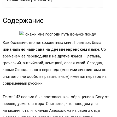
Оглавление [Показать]
Псалом Давиду, егда гоняше его Авессалом,
Содержание
сын его
Псалом Давида, когда его преследовал
Авессалом, сын его.
Содержание
Как большинство ветхозаветных книг, Псалтирь была
Использование в богослужении
изначально написана на древнееврейском
языке. Со
Богословское толкование
временем ее переводили и на другие языки — латынь,
Дорога праведника
греческий, английский, немецкий, славянский. Сегодня,
«Господи, истреби врагов моих»
кроме Синодального перевода (многими лингвистами он
считается не особо выразительным) имеется перевод на
современный русский.
Текст 142 псалма был составлен как обращение к Богу от
преследуемого автора. Считается, что поводом для
написания стали гонения Авессалома на своего отца