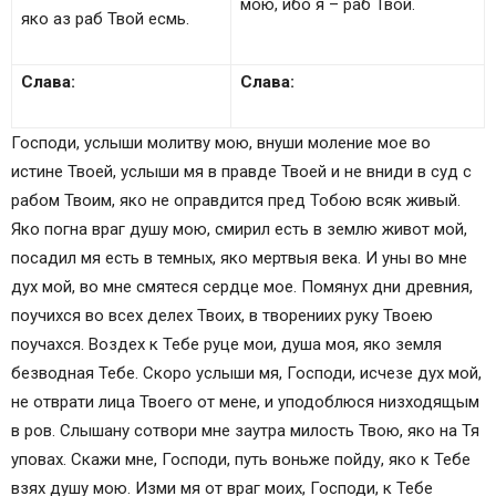
мою, ибо я – раб Твой.
яко аз раб Твой есмь.
Слава:
Слава:
Господи, услыши молитву мою, внуши моление мое во
истине Твоей, услыши мя в правде Твоей и не вниди в суд с
рабом Твоим, яко не оправдится пред Тобою всяк живый.
Яко погна враг душу мою, смирил есть в землю живот мой,
посадил мя есть в темных, яко мертвыя века. И уны во мне
дух мой, во мне смятеся сердце мое. Помянух дни древния,
поучихся во всех делех Твоих, в творениих руку Твоею
поучахся. Воздех к Тебе руце мои, душа моя, яко земля
безводная Тебе. Скоро услыши мя, Господи, исчезе дух мой,
не отврати лица Твоего от мене, и уподоблюся низходящым
в ров. Слышану сотвори мне заутра милость Твою, яко на Тя
уповах. Скажи мне, Господи, путь воньже пойду, яко к Тебе
взях душу мою. Изми мя от враг моих, Господи, к Тебе