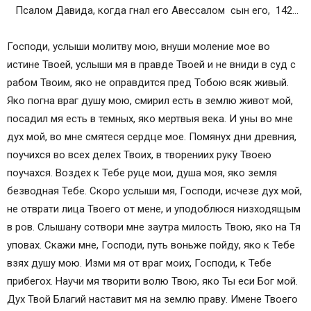
Псалом Давида, когда гнал его Авессалом сын его, 142…
Господи, услыши молитву мою, внуши моление мое во
истине Твоей, услыши мя в правде Твоей и не вниди в суд с
рабом Твоим, яко не оправдится пред Тобою всяк живый.
Яко погна враг душу мою, смирил есть в землю живот мой,
посадил мя есть в темных, яко мертвыя века. И уны во мне
дух мой, во мне смятеся сердце мое. Помянух дни древния,
поучихся во всех делех Твоих, в творениих руку Твоею
поучахся. Воздех к Тебе руце мои, душа моя, яко земля
безводная Тебе. Скоро услыши мя, Господи, исчезе дух мой,
не отврати лица Твоего от мене, и уподоблюся низходящым
в ров. Слышану сотвори мне заутра милость Твою, яко на Тя
уповах. Скажи мне, Господи, путь воньже пойду, яко к Тебе
взях душу мою. Изми мя от враг моих, Господи, к Тебе
прибегох. Научи мя творити волю Твою, яко Ты еси Бог мой.
Дух Твой Благий наставит мя на землю праву. Имене Твоего