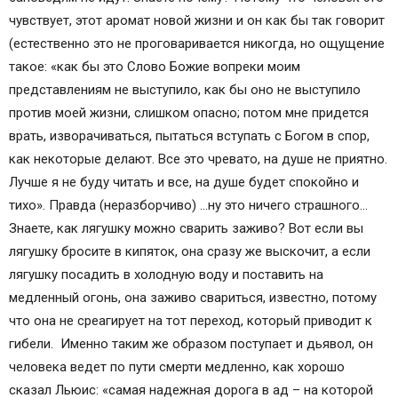
чувствует, этот аромат новой жизни и он как бы так говорит
(естественно это не проговаривается никогда, но ощущение
такое: «как бы это Слово Божие вопреки моим
представлениям не выступило, как бы оно не выступило
против моей жизни, слишком опасно; потом мне придется
врать, изворачиваться, пытаться вступать с Богом в спор,
как некоторые делают. Все это чревато, на душе не приятно.
Лучше я не буду читать и все, на душе будет спокойно и
тихо». Правда (неразборчиво) …ну это ничего страшного…
Знаете, как лягушку можно сварить заживо? Вот если вы
лягушку бросите в кипяток, она сразу же выскочит, а если
лягушку посадить в холодную воду и поставить на
медленный огонь, она заживо свариться, известно, потому
что она не среагирует на тот переход, который приводит к
гибели. Именно таким же образом поступает и дьявол, он
человека ведет по пути смерти медленно, как хорошо
сказал Льюис: «самая надежная дорога в ад – на которой