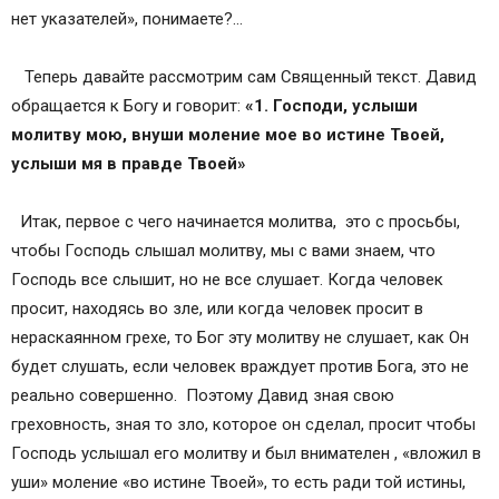
нет указателей», понимаете?…
Теперь давайте рассмотрим сам Священный текст. Давид
обращается к Богу и говорит:
«1. Господи, услыши
молитву мою, внуши моление мое во истине Твоей,
услыши мя в правде Твоей»
Итак, первое с чего начинается молитва, это с просьбы,
чтобы Господь слышал молитву, мы с вами знаем, что
Господь все слышит, но не все слушает. Когда человек
просит, находясь во зле, или когда человек просит в
нераскаянном грехе, то Бог эту молитву не слушает, как Он
будет слушать, если человек враждует против Бога, это не
реально совершенно. Поэтому Давид зная свою
греховность, зная то зло, которое он сделал, просит чтобы
Господь услышал его молитву и был внимателен , «вложил в
уши» моление «во истине Твоей», то есть ради той истины,