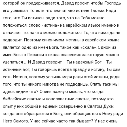
которой он придерживается, Давид просит, чтобы Господь
его услышал. То есть что значит «во истине Твоей». Ради
того, что Ты истинен, ради того, что на Тебя можно
положиться, слово «истина» на еврейском языке именно и
означает то, на что можно положиться. То, что никогда не
подводит. Поэтому синонимом истины в еврейском языке
является одно из имен Бога, такое как «скала». Одной из
имен Бога в Писании « скала спасения» за которую можно
уцепиться … И Давид говорит – Ты надежный Бог – Ты
истинный Бог, Ты говоришь всегда правду и истину, Ты сам
есть Истина, поэтому услышь меря ради этой истины, ради
того, что ты никого никогда не подводишь. Опять таки мы
здесь видим что? Очень важную мысль, что когда
библейские святые и новозаветные святые, потому что
опыт у них общий и единый совершенно в Святом Духе;
когда они обращаются к Богу, они обращаются к Нему ради
Него Самого. У нас сейчас часто так бывает? У нас очень