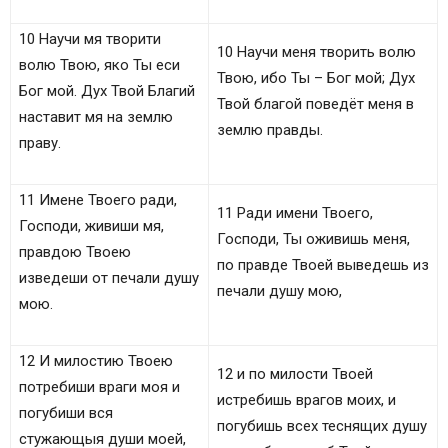
10 Научи мя творити
10 Научи меня творить волю
волю Твою, яко Ты еси
Твою, ибо Ты – Бог мой; Дух
Бог мой. Дух Твой Благий
Твой благой поведёт меня в
наставит мя на землю
землю правды.
праву.
11 Имене Твоего ради,
11 Ради имени Твоего,
Господи, живиши мя,
Господи, Ты оживишь меня,
правдою Твоею
по правде Твоей выведешь из
изведеши от печали душу
печали душу мою,
мою.
12 И милостию Твоею
12 и по милости Твоей
потребиши враги моя и
истребишь врагов моих, и
погубиши вся
погубишь всех теснящих душу
стужающыя души моей,