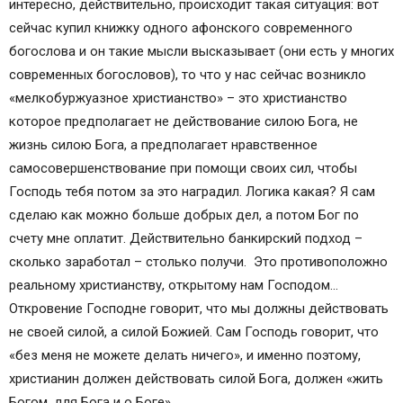
интересно, действительно, происходит такая ситуация: вот
сейчас купил книжку одного афонского современного
богослова и он такие мысли высказывает (они есть у многих
современных богословов), то что у нас сейчас возникло
«мелкобуржуазное христианство» – это христианство
которое предполагает не действование силою Бога, не
жизнь силою Бога, а предполагает нравственное
самосовершенствование при помощи своих сил, чтобы
Господь тебя потом за это наградил. Логика какая? Я сам
сделаю как можно больше добрых дел, а потом Бог по
счету мне оплатит. Действительно банкирский подход –
сколько заработал – столько получи. Это противоположно
реальному христианству, открытому нам Господом…
Откровение Господне говорит, что мы должны действовать
не своей силой, а силой Божией. Сам Господь говорит, что
«без меня не можете делать ничего», и именно поэтому,
христианин должен действовать силой Бога, должен «жить
Богом, для Бога и о Боге»…