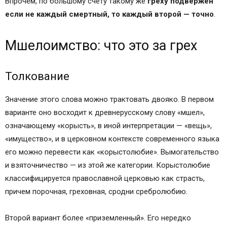
Впрочем, по большому счету такому же
греху подвержен
если не каждый смертный, то каждый второй — точно
.
Мшелоимство: что это за грех
Толкование
Значение этого слова можно трактовать двояко. В первом
варианте оно восходит к древнерусскому слову «мшел»,
означающему «корысть», в иной интерпретации — «вещь»,
«имущество», и в церковном контексте современного языка
его можно перевести как «корыстолюбие». Вымогательство
и взяточничество — из этой же категории. Корыстолюбие
классифицируется православной церковью как страсть,
причем порочная, греховная, сродни сребролюбию.
Второй вариант более «приземленный». Его нередко