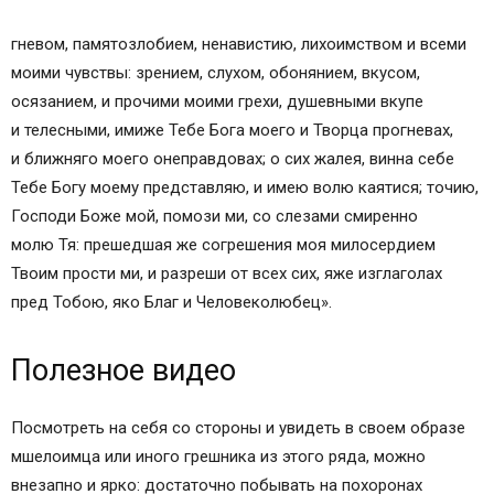
гневом, памятозлобием, ненавистию, лихоимством и всеми
моими чувствы: зрением, слухом, обонянием, вкусом,
осязанием, и прочими моими грехи, душевными вкупе
и телесными, имиже Тебе Бога моего и Творца прогневах,
и ближняго моего онеправдовах; о сих жалея, винна себе
Тебе Богу моему представляю, и имею волю каятися; точию,
Господи Боже мой, помози ми, со слезами смиренно
молю Тя: прешедшая же согрешения моя милосердием
Твоим прости ми, и разреши от всех сих, яже изглаголах
пред Тобою, яко Благ и Человеколюбец».
Полезное видео
Посмотреть на себя со стороны и увидеть в своем образе
мшелоимца или иного грешника из этого ряда, можно
внезапно и ярко: достаточно побывать на похоронах