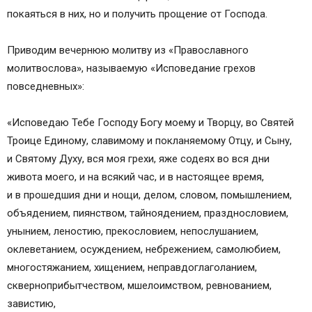
покаяться в них, но и получить прощение от Господа.
Приводим вечернюю молитву из «Православного
молитвослова», называемую «Исповедание грехов
повседневных»:
«Исповедаю Тебе Господу Богу моему и Творцу, во Святей
Троице Единому, славимому и покланяемому Отцу, и Сыну,
и Святому Духу, вся моя грехи, яже содеях во вся дни
живота моего, и на всякий час, и в настоящее время,
и в прошедшия дни и нощи, делом, словом, помышлением,
объядением, пиянством, тайноядением, празднословием,
унынием, леностию, прекословием, непослушанием,
оклеветанием, осуждением, небрежением, самолюбием,
многостяжанием, хищением, неправдоглаголанием,
скверноприбытчеством, мшелоимством, ревнованием,
завистию,