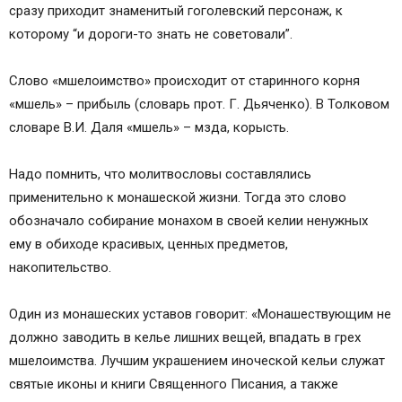
сразу приходит знаменитый гоголевский персонаж, к
которому “и дороги-то знать не советовали”.
Слово «мшелоимство» происходит от старинного корня
«мшель» – прибыль (словарь прот. Г. Дьяченко). В Толковом
словаре В.И. Даля «мшель» – мзда, корысть.
Надо помнить, что молитвословы составлялись
применительно к монашеской жизни. Тогда это слово
обозначало собирание монахом в своей келии ненужных
ему в обиходе красивых, ценных предметов,
накопительство.
Один из монашеских уставов говорит: «Монашествующим не
должно заводить в келье лишних вещей, впадать в грех
мшелоимства. Лучшим украшением иноческой кельи служат
святые иконы и книги Священного Писания, а также