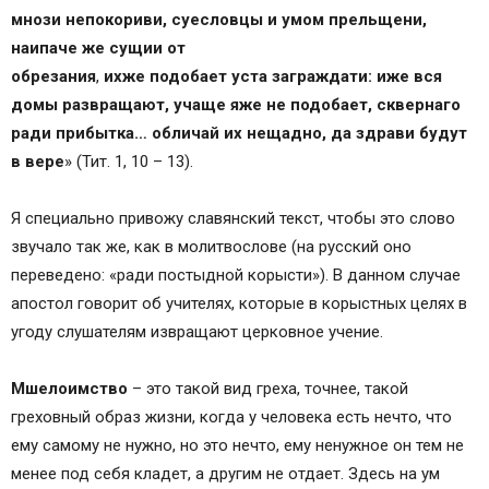
мнози непокориви, суесловцы и умом прельщени,
наипаче же сущии от
обрeзания
,
ихже подобает
уста заграждати: иже
вся
домы развращают, учаще яже не подобает, сквернаго
ради прибытка… обличай их нещадно, да здрави будут
в вeрe
» (Тит. 1, 10 – 13).
Я специально привожу славянский текст, чтобы это слово
звучало так же, как в молитвослове (на русский оно
переведено: «ради постыдной корысти»). В данном случае
апостол говорит об учителях, которые в корыстных целях в
угоду слушателям извращают церковное учение.
Мшелоимство
– это такой вид греха, точнее, такой
греховный образ жизни, когда у человека есть нечто, что
ему самому не нужно, но это нечто, ему ненужное он тем не
менее под себя кладет, а другим не отдает. Здесь на ум