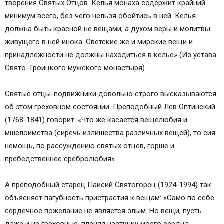
творения Святых Отцов. Келья монаха содержит крайний
минимум всего, без чего нельзя обойтись в ней. Келья
должна быть красной не вещами, а духом веры и молитвы
живущего в ней инока. Светские же и мирские вещи и
принадлежности не должны находиться в келье» (Из устава
Свято-Троицкого мужского монастыря).
Святые отцы-подвижники довольно строго высказываются
об этом греховном состоянии. Преподобный Лев Оптинский
(1768-1841) говорит: «Что же касается вещелюбия и
мшелоимства (сиречь излишества различных вещей), то сия
немощь, по рассуждению святых отцев, горше и
пребедственнее сребролюбия»
А преподобный старец Паисий Святогорец (1924-1994) так
объясняет пагубность пристрастия к вещам: «Само по себе
сердечное пожелание не является злым. Но вещи, пусть
даже и не греховные, пленяя частичку моего сердца,