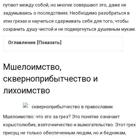
путают между собой, но многие совершают это, даже не
задумываясь о последствиях. Необходимо разобраться в
этих грехах и научиться сдерживать себя для того, чтобы
сохранить душу чистой и не подвергнуться душевным мукам.
Оглавление [Показать]
Мшелоимство, скверноприбытчество и
Мшелоимство,
лихоимство
Позиция православия
скверноприбытчество и
Борьба с грехом
лихоимство
Мшелоимство: что это за грех
Толкование
Можно ли избавиться?
Скверноприбытчество
Мшелоимство: что это за грез? Это понятие означает
Лихоимство
корыстолюбие, взяточничество и вымогательство. Этот грех
Исповедай грех свой…
присущ не только обеспеченным людям, но и беднякам,
Полезное видео