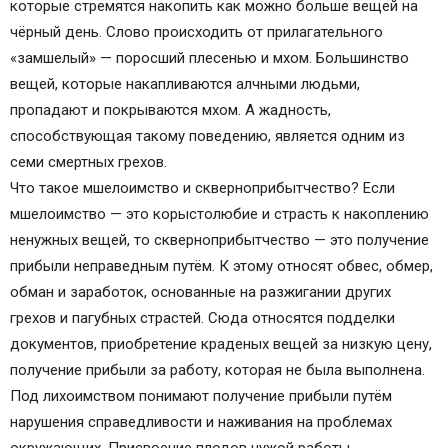
которые стремятся накопить как можно больше вещей на
Скверноприбытчество
чёрный день. Слово происходить от прилагательного
«замшелый» — поросший плесенью и мхом. Большинство
вещей, которые накапливаются алчными людьми,
пропадают и покрываются мхом. А жадность,
способствующая такому поведению, является одним из
семи смертных грехов.
Что такое мшелоимство и скверноприбытчество? Если
мшелоимство — это корыстолюбие и страсть к накоплению
ненужных вещей, то скверноприбытчество — это получение
прибыли неправедным путём. К этому относят обвес, обмер,
обман и заработок, основанные на разжигании других
грехов и пагубных страстей. Сюда относятся подделки
документов, приобретение краденых вещей за низкую цену,
получение прибыли за работу, которая не была выполнена.
Под лихоимством понимают получение прибыли путём
нарушения справедливости и наживания на проблемах
окружающих. Присвоение плодов чужой работы,