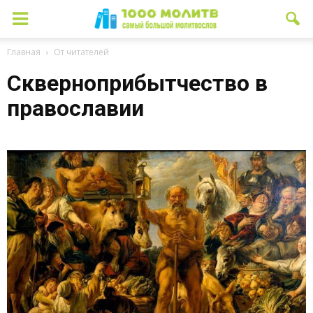
Главная
От читателей
Скверноприбытчество в
православии