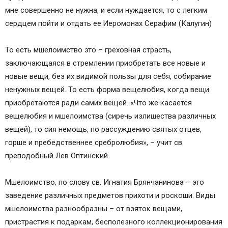
мне совершенно не нужна, и если нуждается, то с легким
сердцем пойти и отдать ее.Иеромонах Серафим (Калугин)
То есть мшелоимство это – греховная страсть,
заключающаяся в стремлении приобретать все новые и
новые вещи, без их видимой пользы для себя, собирание
ненужных вещей. То есть форма вещелюбия, когда вещи
приобретаются ради самих вещей. «Что же касается
вещелюбия и мшелоимства (сиречь излишества различных
вещей), то сия немощь, по рассуждению святых отцев,
горше и пребедственнее сребролюбия», – учит св.
преподобный Лев Оптинский.
Мшелоимство, по слову св. Игнатия Брянчанинова – это
заведение различных предметов прихоти и роскоши. Виды
мшелоимства разнообразны – от взяток вещами,
пристрастия к подаркам, бесполезного коллекционирования