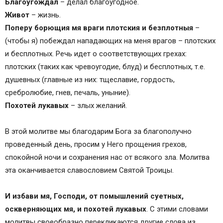
Благоугождал
– делал благоугодное.
Живот
– жизнь.
Поперу борющия мя враги плотския и безплотныя
–
(чтобы я) побеждал нападающих на меня врагов – плотских
и бесплотных. Речь идет о соответствующих грехах:
плотских (таких как чревоугодие, блуд) и бесплотных, т.е.
душевных (главные из них: тщеславие, гордость,
сребролюбие, гнев, печаль, уныние).
Похотей лукавых
– злых желаний.
В этой молитве мы благодарим Бога за благополучно
проведенный день, просим у Него прощения грехов,
спокойной ночи и сохранения нас от всякого зла. Молитва
эта оканчивается славословием Святой Троицы.
И избави мя, Господи, от помышлений суетных,
оскверняющих мя, и похотей лукавых
. С этими словами
молитвы своеобразно перекликаются другие слова из