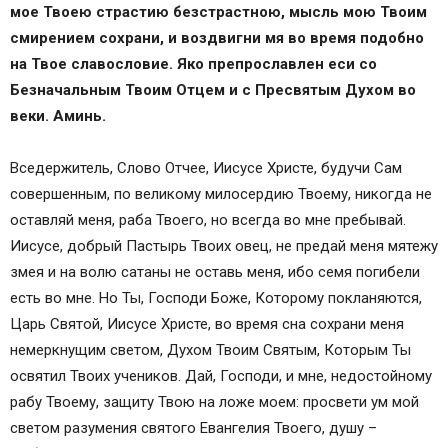
мое Твоею страстию безстрастною, мысль мою Твоим
смирением сохрани, и воздвигни мя во время подобно
на Твое славословие. Яко препрославлен еси со
Безначальным Твоим Отцем и с Пресвятым Духом во
веки. Аминь.
Вседержитель, Слово Отчее, Иисусе Христе, будучи Сам
совершенным, по великому милосердию Твоему, никогда не
оставляй меня, раба Твоего, но всегда во мне пребывай.
Иисусе, добрый Пастырь Твоих овец, не предай меня мятежу
змея и на волю сатаны не оставь меня, ибо семя погибели
есть во мне. Но Ты, Господи Боже, Которому покланяются,
Царь Святой, Иисусе Христе, во время сна сохрани меня
немеркнущим светом, Духом Твоим Святым, Которым Ты
освятил Твоих учеников. Дай, Господи, и мне, недостойному
рабу Твоему, защиту Твою на ложе моем: просвети ум мой
светом разумения святого Евангелия Твоего, душу –