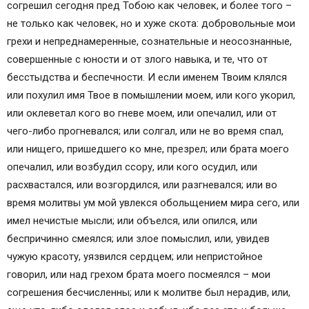
согрешил сегодня пред Тобою как человек, и более того –
не только как человек, но и хуже скота: добровольные мои
грехи и непреднамеренные, сознательные и неосознанные,
совершенные с юности и от злого навыка, и те, что от
бесстыдства и беспечности. И если именем Твоим клялся
или похулил имя Твое в помышлении моем, или кого укорил,
или оклеветал кого во гневе моем, или опечалил, или от
чего-либо прогневался; или солгал, или не во время спал,
или нищего, пришедшего ко мне, презрел; или брата моего
опечалил, или возбудил ссору, или кого осудил, или
расхвастался, или возгордился, или разгневался; или во
время молитвы ум мой увлекся обольщением мира сего, или
имел нечистые мысли; или объелся, или опился, или
беспричинно смеялся; или злое помыслил, или, увидев
чужую красоту, уязвился сердцем; или непристойное
говорил, или над грехом брата моего посмеялся – мои
согрешения бесчисленны; или к молитве был нерадив, или,