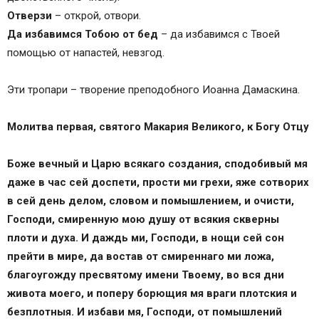
Отверзи
– открой, отвори.
Да избавимся Тобою от бед
– да избавимся с Твоей
помощью от напастей, невзгод.
Эти тропари – творение преподобного Иоанна Дамаскина.
Молитва первая, святого Макария Великого, к Богу Отцу
Боже вечный и Царю всякаго создания, сподобивый мя
даже в час сей доспети, прости ми грехи, яже сотворих
в сей день делом, словом и помышлением, и очисти,
Господи, смиренную мою душу от всякия скверны
плоти и духа. И даждь ми, Господи, в нощи сей сон
прейти в мире, да востав от смиреннаго ми ложа,
благоугожду пресвятому имени Твоему, во вся дни
живота моего, и поперу борющия мя враги плотския и
безплотныя. И избави мя, Господи, от помышлений