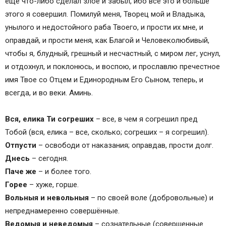
еще что-либо сделал злое и забыл, ибо все это и больше
этого я совершил. Помилуй меня, Творец мой и Владыка,
унылого и недостойного раба Твоего, и прости их мне, и
оправдай, и прости меня, как Благой и Человеколюбивый,
чтобы я, блудный, грешный и несчастный, с миром лег, уснул,
и отдохнул, и поклонюсь, и воспою, и прославлю пречестное
имя Твое со Отцем и Единородным Его Сыном, теперь, и
всегда, и во веки. Аминь.
Вся, елика Ти согреших
– все, в чем я согрешил пред
Тобой (вся, елика – все, сколько; согреших – я согрешил).
Отпусти
– освободи от наказания; оправдав, прости долг.
Днесь
– сегодня.
Паче же
– и более того.
Горее
– хуже, горше.
Вольныя и невольныя
– по своей воле (добровольные) и
непреднамеренно совершённые.
Ведомыя и неведомыя
– сознательные (совершенные