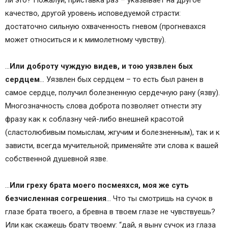
ли это? Пожалуй, приставка раз – указывает на другое
качество, другой уровень исповедуемой страсти:
достаточно сильную охваченность гневом (прогневахся
может относиться и к мимолетному чувству).
…
Или доброту чуждую видев, и тою уязвлен бых
сердцем
… Уязвлен бых сердцем – то есть был ранен в
самое сердце, получил болезненную сердечную рану (язву).
Многозначность слова доброта позволяет отнести эту
фразу как к соблазну чей-либо внешней красотой
(сластолюбивым помыслам, жгучим и болезненным), так и к
зависти, всегда мучительной; применяйте эти слова к вашей
собственной душевной язве.
…
Или греху брата моего посмеяхся, моя же суть
безчисленная согрешения
… Что ты смотришь на сучок в
глазе брата твоего, а бревна в твоем глазе не чувствуешь?
Или как скажешь брату твоему: “дай, я выну сучок из глаза