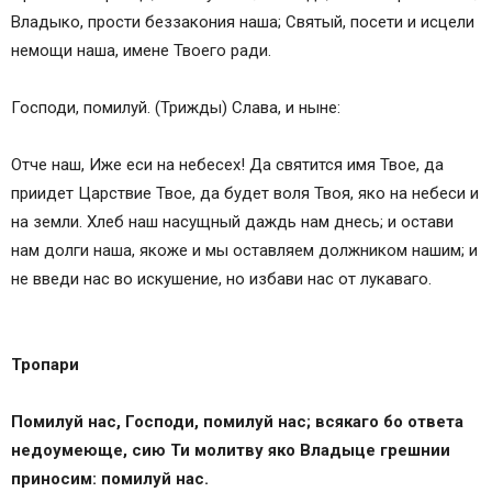
Владыко, прости беззакония наша; Святый, посети и исцели
немощи наша, имене Твоего ради.
Господи, помилуй. (Трижды) Слава, и ныне:
Отче наш, Иже еси на небесех! Да святится имя Твое, да
приидет Царствие Твое, да будет воля Твоя, яко на небеси и
на земли. Хлеб наш насущный даждь нам днесь; и остави
нам долги наша, якоже и мы оставляем должником нашим; и
не введи нас во искушение, но избави нас от лукаваго.
Тропари
Помилуй нас, Господи, помилуй нас; всякаго бо ответа
недоумеюще, сию Ти молитву яко Владыце грешнии
приносим: помилуй нас.