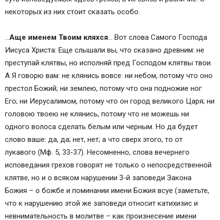
некоторых из них стоит сказать особо.
…
Аще именем Твоим кляхся
… Вот слова Самого Господа
Иисуса Христа: Еще слышали вы, что сказано древним: не
преступай клятвы, но исполняй пред Господом клятвы твои.
А Я говорю вам: не клянись вовсе: ни небом, потому что оно
престол Божий; ни землею, потому что она подножие ног
Его; ни Иерусалимом, потому что он город великого Царя; ни
головою твоею не клянись, потому что не можешь ни
одного волоса сделать белым или черным. Но да будет
слово ваше: да, да; нет, нет; а что сверх этого, то от
лукавого (Мф. 5, 33-37). Несомненно, слова вечернего
исповедания грехов говорят не только о непосредственной
клятве, но и о всяком нарушении 3-й заповеди Закона
Божия – о божбе и поминании имени Божия всуе (заметьте,
что к нарушению этой же заповеди относит катихизис и
невнимательность в молитве – как произнесение имени