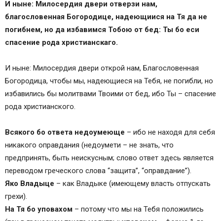
И ныне: Милосердия двери отверзи нам,
благословенная Богородице, надеющиися на Тя да не
погибнем, но да избавимся Тобою от бед: Ты бо еси
спасение рода христианскаго.
И ныне: Милосердия двери открой нам, Благословенная
Богородица, чтобы мы, надеющиеся на Тебя, не погибли, но
избавились бы молитвами Твоими от бед, ибо Ты – спасение
рода христианского.
Всякого бо ответа недоумеюще
– ибо не находя для себя
никакого оправдания (недоумети – не знать, что
предпринять, быть неискусным; слово ответ здесь является
переводом греческого слова “защита”, “оправдание”).
Яко Владыце
– как Владыке (имеющему власть отпускать
грехи).
На Тя бо уповахом
– потому что мы на Тебя положились