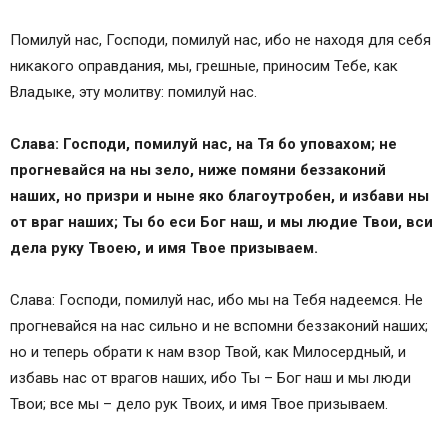
Помилуй нас, Господи, помилуй нас, ибо не находя для себя
никакого оправдания, мы, грешные, приносим Тебе, как
Владыке, эту молитву: помилуй нас.
Слава: Господи, помилуй нас, на Тя бо уповахом; не
прогневайся на ны зело, ниже помяни беззаконий
наших, но призри и ныне яко благоутробен, и избави ны
от враг наших; Ты бо еси Бог наш, и мы людие Твои, вси
дела руку Твоею, и имя Твое призываем.
Слава: Господи, помилуй нас, ибо мы на Тебя надеемся. Не
прогневайся на нас сильно и не вспомни беззаконий наших;
но и теперь обрати к нам взор Твой, как Милосердный, и
избавь нас от врагов наших, ибо Ты – Бог наш и мы люди
Твои; все мы – дело рук Твоих, и имя Твое призываем.