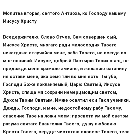
Молитва вторая, святого Антиоха, ко Господу нашему
Иисусу Христу
Вседержителю, Слово Отчее, Сам совершен сый,
Иисусе Христе, многаго ради милосердия Твоего
никогдаже отлучайся мене, раба Твоего, но всегда во
мне почивай. Иисусе, добрый Пастырю Твоих овец, не
предаждь мене крамоле змиине, и желанию сатанину
не остави мене, яко семя тли во мне есть. Ты убо,
Господи Боже покланяемый, Царю Святый, Иисусе
Христе, спяща мя сохрани немерцающим светом,
Духом Твоим Святым, Имже освятил еси Твоя ученики.
Даждь, Господи, и мне, недостойному рабу Твоему,
спасение Твое на ложи моем: просвети ум мой светом
разума святаго Евангелия Твоего, душу любовию
Креста Твоего, сердце чистотою словесе Твоего, тело