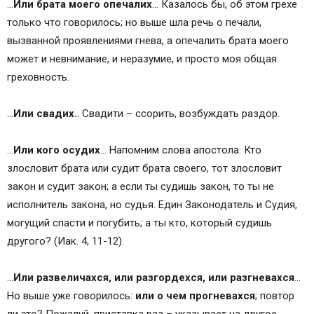
…
Или брата моего опечалих
… Казалось бы, об этом грехе
только что говорилось; но выше шла речь о печали,
вызванной проявлениями гнева, а опечалить брата моего
может и невнимание, и неразумие, и просто моя общая
греховность.
…
Или свадих.
. Свадити – ссорить, возбуждать раздор.
…
Или кого осудих
… Напомним слова апостола: Кто
злословит брата или судит брата своего, тот злословит
закон и судит закон; а если ты судишь закон, то ты не
исполнитель закона, но судья. Един Законодатель и Судия,
могущий спасти и погубить; а ты кто, который судишь
другого? (Иак. 4, 11-12).
…
Или развеличахся, или разгордехся, или разгневахся
…
Но выше уже говорилось:
или о чем прогневахся
; повтор