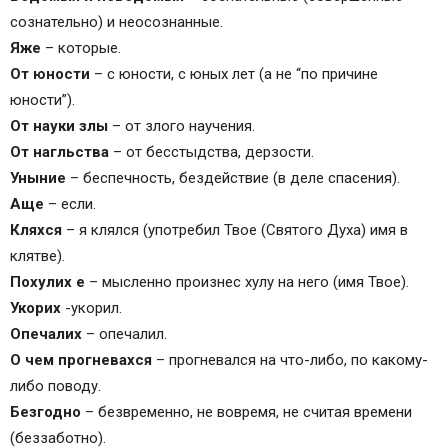
сознательно) и неосознанные.
Яже
– которые.
От юности
– с юности, с юных лет (а не “по причине
юности”).
От науки злы
– от злого научения.
От нагльства
– от бесстыдства, дерзости.
Уныние
– беспечность, бездействие (в деле спасения).
Аще
– если.
Кляхся
– я клялся (употребил Твое (Святого Духа) имя в
клятве).
Похулих е
– мысленно произнес хулу на него (имя Твое).
Укорих
-укорил.
Опечалих
– опечалил.
О чем прогневахся
– прогневался на что-либо, по какому-
либо поводу.
Безгодно
– безвременно, не вовремя, не считая времени
(беззаботно).