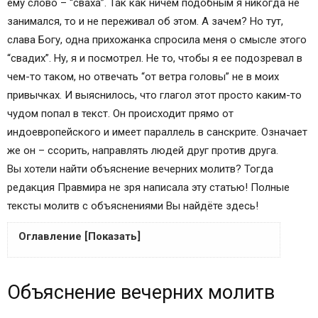
ему слово – “сваха”. Так как ничем подобным я никогда не
занимался, то и не переживал об этом. А зачем? Но тут,
слава Богу, одна прихожанка спросила меня о смысле этого
“свадих”. Ну, я и посмотрел. Не то, чтобы я ее подозревал в
чем-то таком, но отвечать “от ветра головы” не в моих
привычках. И выяснилось, что глагол этот просто каким-то
чудом попал в текст. Он происходит прямо от
индоевропейского и имеет параллель в санскрите. Означает
же он – ссорить, направлять людей друг против друга.
Вы хотели найти объяснение вечерних молитв? Тогда
редакция Правмира не зря написала эту статью! Полные
тексты молитв с объяснениями Вы найдёте здесь!
Оглавление [Показать]
Объяснение вечерних молитв
Объяснение вечерних молитв
Вечерние молитвы
Честнейшую Херувим