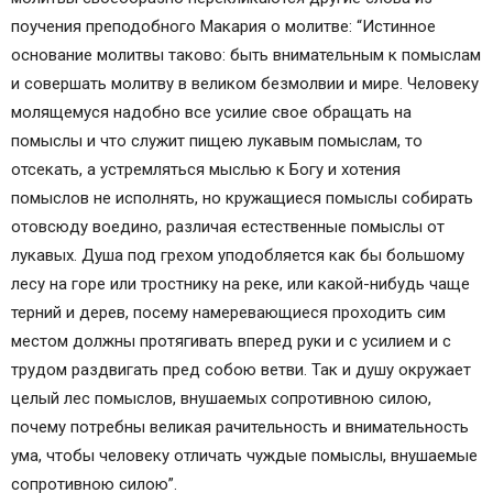
поучения преподобного Макария о молитве: “Истинное
основание молитвы таково: быть внимательным к помыслам
и совершать молитву в великом безмолвии и мире. Человеку
молящемуся надобно все усилие свое обращать на
помыслы и что служит пищею лукавым помыслам, то
отсекать, а устремляться мыслью к Богу и хотения
помыслов не исполнять, но кружащиеся помыслы собирать
отовсюду воедино, различая естественные помыслы от
лукавых. Душа под грехом уподобляется как бы большому
лесу на горе или тростнику на реке, или какой-нибудь чаще
терний и дерев, посему намеревающиеся проходить сим
местом должны протягивать вперед руки и с усилием и с
трудом раздвигать пред собою ветви. Так и душу окружает
целый лес помыслов, внушаемых сопротивною силою,
почему потребны великая рачительность и внимательность
ума, чтобы человеку отличать чуждые помыслы, внушаемые
сопротивною силою”.