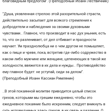
благовидным предлогом”. (Преподобный Иоанн Лествичник)
“Душа, уязвленная стрелою этой разорительной страсти,
действительно засыпает для всякого стремления к
добродетели и наблюдения за своими духовными
чувствами… Главное, что производит в нас дух уныния, есть
то, что он разленивает, от дел отбивает и праздности
научает. Ум празднолюбца ни о чем другом не помышляет,
как о пище и чреве, пока, встретив где-либо содружество в
каком-либо мужчине или женщине, цепенеющих в такой же
холодности, ввяжется в их дела и нужды… Противодейство
ему главное будет: не уступай, сиди за делом”.
(Преподобный Иоанн Кассиан Римлянин)
…В этой покаянной молитве приводится целый список
грехов, которыми мы грешим ежедневно; чтобы это
ежедневное покаяние было искренним, следует вникнуть в
суть исповедуемых здесь грехов, в их связь и различие. О