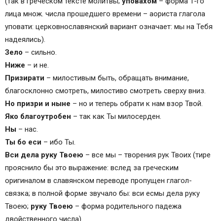
(так в греческом тексте молитвы;
уповахом
– форма 1-го
лица множ. числа прошедшего времени – аориста глагола
уповати: церковнославянский вариант означает: мы на Тебя
надеялись).
Зело
– сильно.
Ниже
– и не.
Призирати
– милостивым быть, обращать внимание,
благосклонно смотреть, милостиво смотреть сверху вниз.
Но призри и ныне
– но и теперь обрати к нам взор Твой.
Яко благоутробен
– так как Ты милосерден.
Ны
– нас.
Ты бо еси
– ибо Ты.
Вси дела руку Твоею
– все мы – творения рук Твоих (тире
прояснило бы это выражение: вслед за греческим
оригиналом в славянском переводе пропущен глагол-
связка; в полной форме звучало бы: вси есмы дела руку
Твоею;
руку Твоею
– форма родительного падежа
двойственного числа).