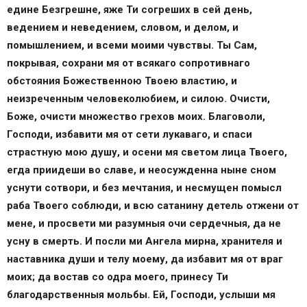
едине Безгрешне, яже Ти согреших в сей день,
ведением и неведением, словом, и делом, и
помышлением, и всеми моими чувствы. Ты Сам,
покрывая, сохрани мя от всякаго сопротивнаго
обстояния Божественною Твоею властию, и
неизреченным человеколюбием, и силою. Очисти,
Боже, очисти множество грехов моих. Благоволи,
Господи, избавити мя от сети лукаваго, и спаси
страстную мою душу, и осени мя светом лица Твоего,
егда приидеши во славе, и неосужденна ныне сном
уснути сотвори, и без мечтания, и несмущен помысл
раба Твоего соблюди, и всю сатанину детель отжени от
мене, и просвети ми разумныя очи сердечныя, да не
усну в смерть. И посли ми Ангела мирна, хранителя и
наставника души и телу моему, да избавит мя от враг
моих; да востав со одра моего, принесу Ти
благодарственныя мольбы. Ей, Господи, услыши мя