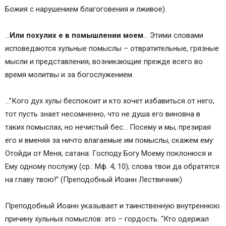
Божия с нарушением благоговения и лживое).
…
Или похулих е в помышлении моем
… Этими словами
исповедаются хульные помыслы – отвратительные, грязные
мысли и представления, возникающие прежде всего во
время молитвы и за богослужением.
…”Кого дух хулы беспокоит и кто хочет избавиться от него,
тот пусть знает несомненно, что не душа его виновна в
таких помыслах, но нечистый бес… Посему и мы, презирая
его и вменяя за ничто влагаемые им помыслы, скажем ему:
Отойди от Меня, сатана: Господу Богу Моему поклонюся и
Ему одному послужу (ср.: Мф. 4, 10); слова твои да обратятся
на главу твою!” (Преподобный Иоанн Лествичник)
Преподобный Иоанн указывает и таинственную внутреннюю
причину хульных помыслов: это – гордость. “Кто одержал