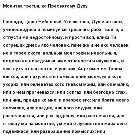
Молитва третья, ко Пресвятому Духу
Господи, Царю Небесный, Утешителю, Душе истины,
умилосердися и помилуй мя грешнаго раба Твоего, и
отпусти ми недостойному, и прости вся, елика Ти
согреших днесь яко человек, паче же и не яко человек,
но и горее скота, вольныя моя грехи и невольныя,
ведомыя и неведомыя: яже от юности и науки злы, и
яже суть от нагльства и уныния. Аще именем Твоим
кляхся, или похулих е в помышлении моем; или кого
укорих; или оклеветах кого гневом моим, или опечалих,
или о чем прогневахся; или солгах, или безгодно спах,
или нищ прииде ко мне, и презрех его; или брата моего
опечалих, или свадих, или кого осудих; или
развеличахся, или разгордехся, или разгневахся; или
стоящу ми на молитве, ум мой о лукавствии мира сего
подвижеся, или развращение помыслих; или