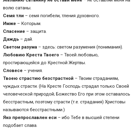
Желанию сатанину не остави мене
– не оставляй меня на
волю сатаны.
Семя тли
– семя погибели, тления духовного.
Имже
– Которым.
Спасение
– защита.
Даждь
– дай.
Светом разума
– здесь: светом разумения (понимания).
Любовию Креста Твоего
– Твоей любовью,
простирающейся до Крестной Жертвы.
Словесе
– учения.
Твоею страстию безстрастной
– Твоим страданиям,
чуждых страсти. (На Кресте Господь страдал только Своей
человеческой природой; Божество Его при этом оставалось
бесстрастным, поэтому страсти (т.е. страдания) Христовы
называются бесстрастными.)
Яко препрославлен еси
– ибо Тебе в высшей степени
подобает слава.