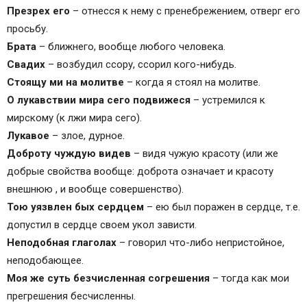
Презрех его
– отнесся к нему с пренебрежением, отверг его
просьбу.
Брата
– ближнего, вообще любого человека.
Свадих
– возбудил ссору, ссорил кого-нибудь.
Стоящу ми на молитве
– когда я стоял на молитве.
О лукавствии мира сего подвижеся
– устремился к
мирскому (к лжи мира сего).
Лукавое
– злое, дурное.
Доброту чуждую видев
– видя чужую красоту (или же
добрые свойства вообще: доброта означает и красоту
внешнюю , и вообще совершенство).
Тою уязвлен бых сердцем
– ею был поражен в сердце, т.е.
допустил в сердце своем укол зависти.
Неподобная глаголах
– говорил что-либо непристойное,
неподобающее.
Моя же суть безчисленная согрешения
– тогда как мои
прегрешения бесчисленны.