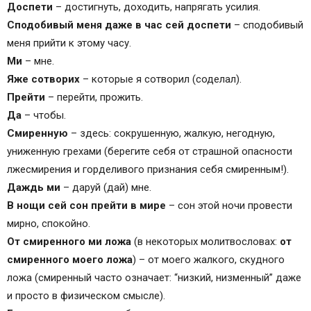
Доспети
– достигнуть, доходить, напрягать усилия.
Сподобивый меня даже в час сей доспети
– сподобивый
меня прийти к этому часу.
Ми
– мне.
Яже сотворих
– которые я сотворил (соделал).
Прейти
– перейти, прожить.
Да
– чтобы.
Смиренную
– здесь: сокрушенную, жалкую, негодную,
униженную грехами (берегите себя от страшной опасности
лжесмирения и горделивого признания себя смиренным!).
Даждь ми
– даруй (дай) мне.
В нощи сей сон прейти в мире
– сон этой ночи провести
мирно, спокойно.
От смиренного ми ложа
(в некоторых молитвословах:
от
смиренного моего ложа
) – от моего жалкого, скудного
ложа (смиренный часто означает: “низкий, низменный” даже
и просто в физическом смысле).