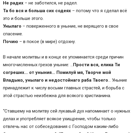
Не радих
– не заботился, не радел.
Та бо вся и больша сих содеях
– потому что я сделал всё
это и больше этого.
Унылаго
– поверженного в уныние, не верящего в свое
спасение.
Почию
– в покое (в мире) отдохну.
В начале молитвы и в конце ее упоминается среди причин
многочисленных грехов уныние: …
Прости вся, елика Ти
согреших… от уныния… Помилуй мя, Творче мой
Владыко, унылаго и недостойнаго раба Твоего
… Уныние
принадлежит к числу восьми главных страстей, и борьба с
этой страстью неизбежна для всякого христианина.
“Ставшему на молитву сей лукавый дух напоминает о нужных
делах и употребляет всякое ухищрение, чтобы только
отвлечь нас от собеседования с Господом каким-либо