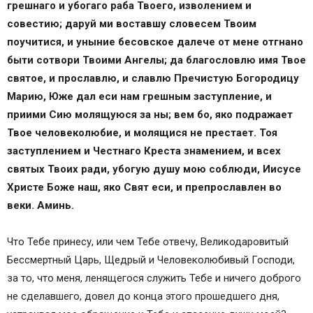
грешнаго и убогаго раба Твоего, изволением и
совестию; даруй ми воставшу словесем Твоим
поучитися, и уныние бесовское далече от мене отгнано
быти сотвори Твоими Ангелы; да благословлю имя Твое
святое, и прославлю, и славлю Пречистую Богородицу
Марию, Юже дал еси нам грешным заступление, и
приими Сию молящуюся за ны; вем бо, яко подражает
Твое человеколюбие, и молящися не престает. Тоя
заступлением и Честнаго Креста знамением, и всех
святых Твоих ради, убогую душу мою соблюди, Иисусе
Христе Боже наш, яко Свят еси, и препрославлен во
веки. Аминь.
Что Тебе принесу, или чем Тебе отвечу, Великодаровитый
Бессмертный Царь, Щедрый и Человеколюбивый Господи,
за то, что меня, ленящегося служить Тебе и ничего доброго
не сделавшего, довел до конца этого прошедшего дня,