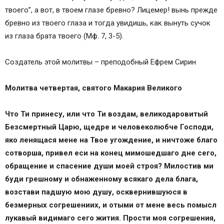
твоего”, а вот, в твоем глазе бревно? Лицемер! вынь прежде
бревно из твоего глаза и тогда увидишь, как вынуть сучок
из глаза брата твоего (Мф. 7, 3-5).
Создатель этой молитвы – преподобный Ефрем Сирин
Молитва четвертая, святого Макария Великого
Что Ти принесу, или что Ти воздам, великодаровитый
Безсмертный Царю, щедре и человеколюбче Господи,
яко ленящася мене на Твое угождение, и ничтоже благо
сотворша, привел еси на конец мимошедшаго дне сего,
обращение и спасение души моей строя? Милостив ми
буди грешному и обнаженному всякаго дела блага,
возстави падшую мою душу, осквернившуюся в
безмерных согрешениих, и отыми от мене весь помысл
лукавый видимаго сего жития. Прости моя согрешения,