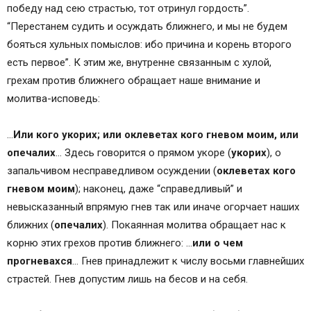
победу над сею страстью, тот отринул гордость”.
“Перестанем судить и осуждать ближнего, и мы не будем
бояться хульных помыслов: ибо причина и корень второго
есть первое”. К этим же, внутренне связанным с хулой,
грехам против ближнего обращает наше внимание и
молитва-исповедь:
…
Или кого укорих; или оклеветах кого гневом моим, или
опечалих
… Здесь говорится о прямом укоре (
укорих
), о
запальчивом несправедливом осуждении (
оклеветах кого
гневом моим
); наконец, даже “справедливый” и
невысказанный впрямую гнев так или иначе огорчает наших
ближних (
опечалих
). Покаянная молитва обращает нас к
корню этих грехов против ближнего: …
или о чем
прогневахся
… Гнев принадлежит к числу восьми главнейших
страстей. Гнев допустим лишь на бесов и на себя.