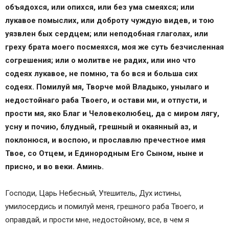
объядохся, или опихся, или без ума смеяхся; или
лукавое помыслих, или доброту чуждую видев, и тою
уязвлен бых сердцем; или неподобная глаголах, или
греху брата моего посмеяхся, моя же суть безчисленная
согрешения; или о молитве не радих, или ино что
содеях лукавое, не помню, та бо вся и больша сих
содеях. Помилуй мя, Творче мой Владыко, унылаго и
недостойнаго раба Твоего, и остави ми, и отпусти, и
прости мя, яко Благ и Человеколюбец, да с миром лягу,
усну и почию, блудный, грешный и окаянный аз, и
поклонюся, и воспою, и прославлю пречестное имя
Твое, со Отцем, и Единородным Его Сыном, ныне и
присно, и во веки. Аминь.
Господи, Царь Небесный, Утешитель, Дух истины,
умилосердись и помилуй меня, грешного раба Твоего, и
оправдай, и прости мне, недостойному, все, в чем я