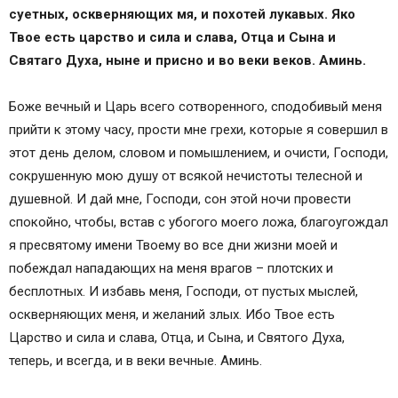
суетных, оскверняющих мя, и похотей лукавых. Яко
Твое есть царство и сила и слава, Отца и Сына и
Святаго Духа, ныне и присно и во веки веков. Аминь.
Боже вечный и Царь всего сотворенного, сподобивый меня
прийти к этому часу, прости мне грехи, которые я совершил в
этот день делом, словом и помышлением, и очисти, Господи,
сокрушенную мою душу от всякой нечистоты телесной и
душевной. И дай мне, Господи, сон этой ночи провести
спокойно, чтобы, встав с убогого моего ложа, благоугождал
я пресвятому имени Твоему во все дни жизни моей и
побеждал нападающих на меня врагов – плотских и
бесплотных. И избавь меня, Господи, от пустых мыслей,
оскверняющих меня, и желаний злых. Ибо Твое есть
Царство и сила и слава, Отца, и Сына, и Святого Духа,
теперь, и всегда, и в веки вечные. Аминь.