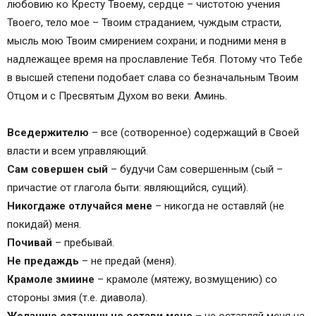
любовию ко Кресту Твоему, сердце – чистотою учения
Твоего, тело мое – Твоим страданием, чуждым страсти,
мысль мою Твоим смирением сохрани; и подними меня в
надлежащее время на прославление Тебя. Потому что Тебе
в высшей степени подобает слава со безначальным Твоим
Отцом и с Пресвятым Духом во веки. Аминь.
Вседержителю
– все (сотворенное) содержащий в Своей
власти и всем управляющий.
Сам совершен сый
– будучи Сам совершенным (сый –
причастие от глагола быти: являющийся, сущий).
Никогдаже отлучайся мене
– никогда не оставляй (не
покидай) меня.
Почивай
– пребывай.
Не предаждь
– не предай (меня).
Крамоле змиине
– крамоле (мятежу, возмущению) со
стороны змия (т.е. диавола).