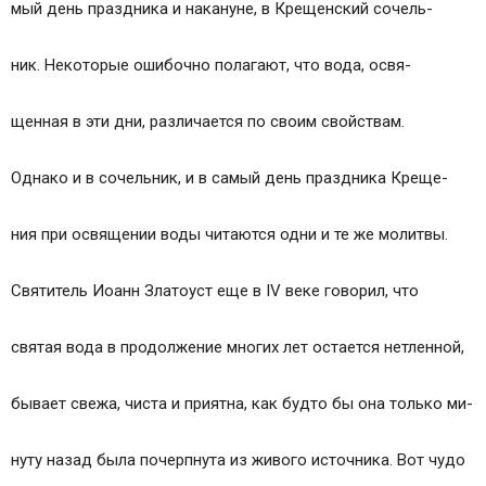
мый день праздника и накануне, в Крещенский сочель-
Целебная сила святой воды
Лечение святой водой
ник. Некоторые ошибочно полагают, что вода, освя-
Похожие главы из других книг
Лечение порчи талой водой
щенная в эти дни, различается по своим свойствам.
Лечение банной водой
Лечение водой и цветным стеклом
Однако и в сочельник, и в самый день праздника Креще-
Лечение пьяницы речной водой
Как нужно правильно окроплять святой водой
ния при освящении воды читаются одни и те же молитвы.
Лечение детей святой водой
Лечение водой
Святитель Иоанн Златоуст еще в IV веке говорил, что
Лечение рака крещенской водой
Лечение холодной водой
святая вода в продолжение многих лет остается нетленной,
Лечение горячей водой: похудение и очищение
Как обращаться со Святой водой
бывает свежа, чиста и приятна, как будто бы она только ми-
Как лечить Святой водой детей
Лечение водой, огнем и землей
нуту назад была почерпнута из живого источника. Вот чудо
Лечение грозовой водой