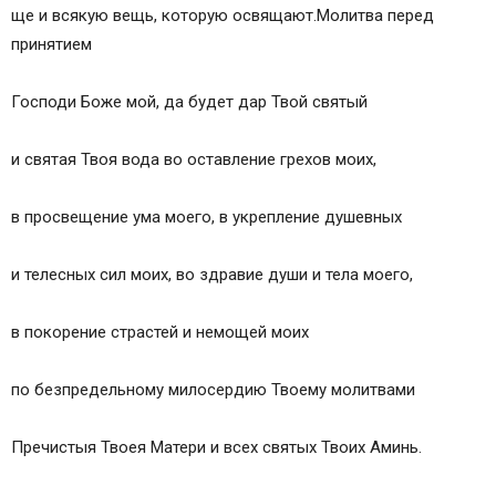
ще и всякую вещь, которую освящают.Молитва перед
Как очистить квартиру святой водой?
принятием
Молитва на принятие просфоры и святой воды
Обряд принятия просфоры
Господи Боже мой, да будет дар Твой святый
Суть обряда
Текст молитвы
и святая Твоя вода во оставление грехов моих,
Как испечь просфору
Что это такое
в просвещение ума моего, в укрепление душевных
Как же испечь просфору?
О происхождении святой воды
и телесных сил моих, во здравие души и тела моего,
Видеоролик
Статьи на похожие темы:
в покорение страстей и немощей моих
Добавить комментарий Отменить ответ
Лечение святой водой болезней
по безпредельному милосердию Твоему молитвами
«Бабушка (Рецепты от 100 бед)»
Хочу рассказать о чудесном исцелении святой
Пречистыя Твоея Матери и всех святых Твоих Аминь.
водой и молитвой
Оставить комментарий