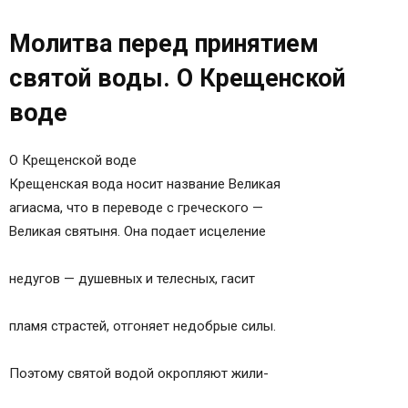
Молитва перед принятием святой воды. О
Молитва перед принятием
Крещенской воде
Православные иконы и молитвы
святой воды. О Крещенской
Информационный сайт про иконы, молитвы,
воде
православные традиции.
Святая вода как использовать, молитва на
О Крещенской воде
принятие просфоры и святой воды
Крещенская вода носит название Великая
Святая вода, свойства
агиасма, что в переводе с греческого —
Как сделать святую воду?
Великая святыня. Она подает исцеление
Что делать со святой водой?
Святая вода, как использовать
недугов — душевных и телесных, гасит
Где взять святую воду?
Как пить святую воду правильно?
пламя страстей, отгоняет недобрые силы.
Молитва на принятие святой воды
Как умываться святой водой?
Поэтому святой водой окропляют жили-
Как умыть ребенка святой водой от сглаза?
Как освятить квартиру святой водой?