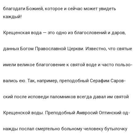
Лечение рака крещенской водой
благодати Божией, которое и сейчас может увидеть
Лечение болезней водой
каждый!
Святая вода:Как ею лечиться?
Может ли простой человек начитать
Крещенская вода — это одно из благословений и даров,
«заговорным словом» воду для лечения себя
или своих близких от различных болезней?
данных Богом Православной Церкви. Известно, что святые
Для чего принимают святую воду и просфору
Как правильно вкушать просфору и святую воду
имели великое благоговение к святой воде и часто пользо-
Какую молитву читать
вались ею. Так, например, преподобный Серафим Саров-
ский после исповеди паломников всегда давал им святой
Крещенской воды. Преподобный Амвросий Оптинский од-
нажды послал смертельно больному человеку бутылочку