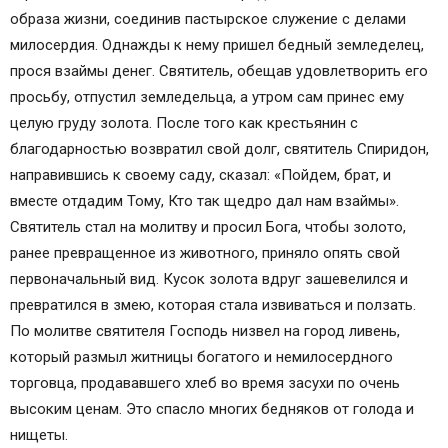
образа жизни, соединив пастырское служение с делами
милосердия. Однажды к нему пришел бедный земледелец,
прося взаймы денег. Святитель, обещав удовлетворить его
просьбу, отпустил земледельца, а утром сам принес ему
целую груду золота. После того как крестьянин с
благодарностью возвратил свой долг, святитель Спиридон,
направившись к своему саду, сказал: «Пойдем, брат, и
вместе отдадим Тому, Кто так щедро дал нам взаймы».
Святитель стал на молитву и просил Бога, чтобы золото,
ранее превращенное из животного, приняло опять свой
первоначальный вид. Кусок золота вдруг зашевелился и
превратился в змею, которая стала извиваться и ползать.
По молитве святителя Господь низвел на город ливень,
который размыл житницы богатого и немилосердного
торговца, продававшего хлеб во время засухи по очень
высоким ценам. Это спасло многих бедняков от голода и
нищеты.