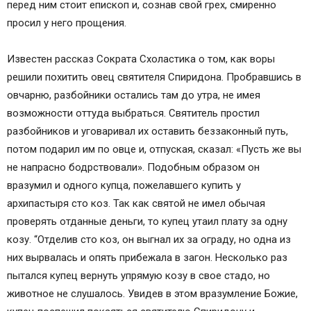
перед ним стоит епископ и, сознав свой грех, смиренно
просил у него прощения.
Известен рассказ Сократа Схоластика о том, как воры
решили похитить овец святителя Спиридона. Пробравшись в
овчарню, разбойники остались там до утра, не имея
возможности оттуда выбраться. Святитель простил
разбойников и уговаривал их оставить беззаконный путь,
потом подарил им по овце и, отпуская, сказал: «Пусть же вы
не напрасно бодрствовали». Подобным образом он
вразумил и одного купца, пожелавшего купить у
архипастыря сто коз. Так как святой не имел обычая
проверять отданные деньги, то купец утаил плату за одну
козу. “Отделив сто коз, он выгнал их за ограду, но одна из
них вырвалась и опять прибежала в загон. Несколько раз
пытался купец вернуть упрямую козу в свое стадо, но
животное не слушалось. Увидев в этом вразумление Божие,