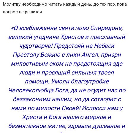
Молитву необходимо читать каждый день, до тех пор, пока
святителю Спиридону Тримифунтскому
вопрос не решится.
Как молиться Спиридону Тримифунтскому?
Молитва святителю Спиридону Тримифунтскому
«О всеблаженне святителю Спиридоне,
первая
Молитва святителю Спиридону Тримифунтскому
великий угодниче Христов и преславный
вторая
чудотворче! Предстояй на Небеси
Молитва святителю Спиридону Тримифунтскому
Престолу Божию с лики Ангел, призри
третья
милостивым оком на предстоящия зде
Чудеса по молитвам святителю Спиридону
люди и просящий сильныя твоея
Современные чудеса
помощи. Умоли благоутробие
Тропарь святителю Спиридону, еп.
Тримифунтскому
Человеколюбца Бога, да не осудит нас по
Молитва Чудотворцу Спиридону
беззакониим нашим, но да сотворит с
Тримифунтскому
нами по милости Своей! Испроси нам у
Житие христианского святителя
Христа и Бога нашего мирное и
Молебен Святителю
безмятежное житие, здравие душевное и
Святитель Спиридон Тримифунтский