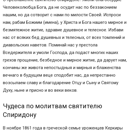
Человеколюбца Бога, да не осудит нас по беззаконием
нашим, но да сотворит с нами по милости Своей. Испроси
нам, рабам Божиим (имена), у Христа и Бога нашего мирное и
безмятежное житие, здравие душевное и телесное. Избави
нас от всяких бед душевных и телесных, от всех томлений и
диавольских наветов. Поминай нас у престола
Вседержителя и умоли Господа, да подаст многих наших
грехов прощение, безбедное и мирное житие, да дарует нам,
кончины же живота непостыдныя и мирныя и блаженства
вечнаго в будущем веце сподобит нас, да непрестанно
возсылаем славу и благодарение Отцу и Сыну и Святому
Духу, ныне и присно и во веки веков.
Чудеса по молитвам святителю
Спиридону
В ноябре 1861 года в греческой семье уроженцев Керкиры