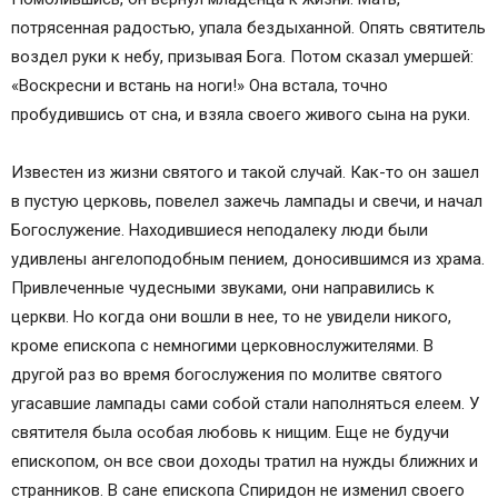
потрясенная радостью, упала бездыханной. Опять святитель
воздел руки к небу, призывая Бога. Потом сказал умершей:
«Воскресни и встань на ноги!» Она встала, точно
пробудившись от сна, и взяла своего живого сына на руки.
Известен из жизни святого и такой случай. Как-то он зашел
в пустую церковь, повелел зажечь лампады и свечи, и начал
Богослужение. Находившиеся неподалеку люди были
удивлены ангелоподобным пением, доносившимся из храма.
Привлеченные чудесными звуками, они направились к
церкви. Но когда они вошли в нее, то не увидели никого,
кроме епископа с немногими церковнослужителями. В
другой раз во время богослужения по молитве святого
угасавшие лампады сами собой стали наполняться елеем. У
святителя была особая любовь к нищим. Еще не будучи
епископом, он все свои доходы тратил на нужды ближних и
странников. В сане епископа Спиридон не изменил своего