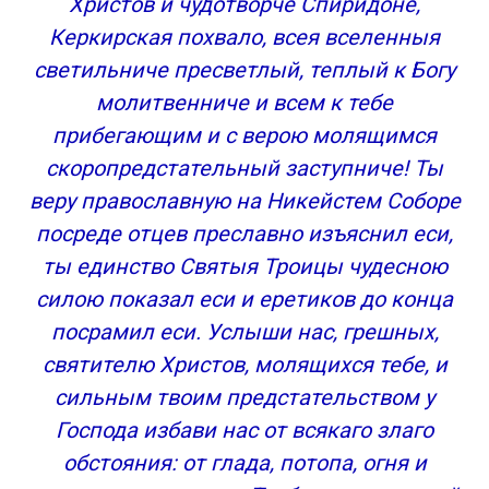
Христов и чудотворче Спиридоне,
Керкирская похвало, всея вселенныя
светильниче пресветлый, теплый к Богу
молитвенниче и всем к тебе
прибегающим и с верою молящимся
скоропредстательный заступниче! Ты
веру православную на Никейстем Соборе
посреде отцев преславно изъяснил еси,
ты единство Святыя Троицы чудесною
силою показал еси и еретиков до конца
посрамил еси. Услыши нас, грешных,
святителю Христов, молящихся тебе, и
сильным твоим предстательством у
Господа избави нас от всякаго злаго
обстояния: от глада, потопа, огня и