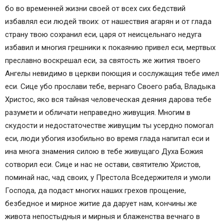
бо во временней жизни своей от всех сих бедствий
избавлял еси людей твоих: от нашествия агарян и от глада
страну твою сохранил еси, царя от неисцельнаго недуга
избавил и многия грешники к покаянию привел еси, мертвых
преславно воскрешал еси, за святость же жития твоего
Ангелы невидимо в церкви поющия и сослужащия тебе имел
еси. Сице убо прослави тебе, вернаго Своего раба, Владыка
Христос, яко вся тайная человеческая деяния дарова тебе
разумети и обличати неправедно живущия. Многим в
скудости и недостаточестве живущим ты усердно помогал
еси, люди убогия изобильно во время глада напитал еси и
ина многа знамения силою в тебе живущаго Духа Божия
сотворил еси. Сице и нас не остави, святителю Христов,
поминай нас, чад своих, у Престола Вседержителя и умоли
Господа, да подаст многих наших грехов прощение,
безбедное и мирное житие да дарует нам, кончины же
живота непостыдныя и мирныя и блаженства вечнаго в