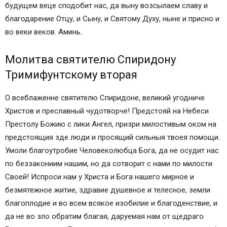
будущем веце сподобит нас, да выну возсылаем славу и
благодарение Отцу, и Сыну, и Святому Духу, ныне и присно и
во веки веков. Аминь.
Молитва святителю Спиридону
Тримифунтскому вторая
О всеблаженне святителю Спиридоне, великий угодниче
Христов и преславный чудотворче! Предстояй на Небеси
Престолу Божию с лики Ангел, призри милостивым оком на
предстоящия зде люди и просящий сильныя твоея помощи.
Умоли благоутробие Человеколюбца Бога, да не осудит нас
по беззакониим нашим, но да сотворит с нами по милости
Своей! Испроси нам у Христа и Бога нашего мирное и
безмятежное житие, здравие душевное и телесное, земли
благоплодие и во всем всякое изобилие и благоденствие, и
да не во зло обратим благая, даруемая нам от щедраго