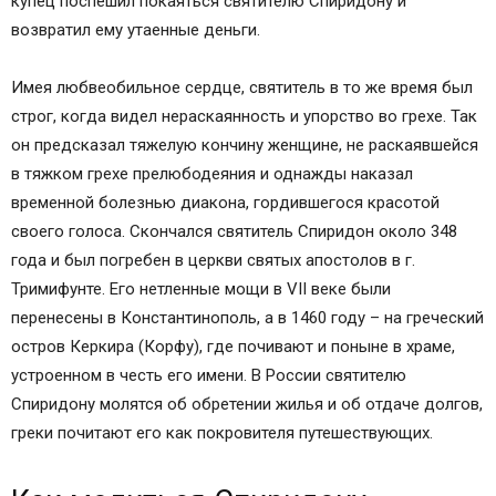
купец поспешил покаяться святителю Спиридону и
возвратил ему утаенные деньги.
Имея любвеобильное сердце, святитель в то же время был
строг, когда видел нераскаянность и упорство во грехе. Так
он предсказал тяжелую кончину женщине, не раскаявшейся
в тяжком грехе прелюбодеяния и однажды наказал
временной болезнью диакона, гордившегося красотой
своего голоса. Скончался святитель Спиридон около 348
года и был погребен в церкви святых апостолов в г.
Тримифунте. Его нетленные мощи в VII веке были
перенесены в Константинополь, а в 1460 году – на греческий
остров Керкира (Корфу), где почивают и поныне в храме,
устроенном в честь его имени. В России святителю
Спиридону молятся об обретении жилья и об отдаче долгов,
греки почитают его как покровителя путешествующих.