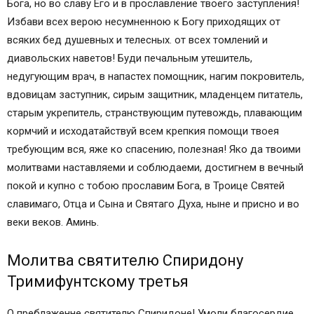
Бога, но во славу Его и в прославление твоего заступления!
Избави всех верою несумненною к Богу приходящих от
всяких бед душевных и телесных. от всех томлений и
диавольских наветов! Буди печальным утешитель,
недугующим врач, в напастех помощник, нагим покровитель,
вдовицам заступник, сирым защитник, младенцем питатель,
старым укрепитель, странствующим путевождь, плавающим
кормчий и исходатайствуй всем крепкия помощи твоея
требующим вся, яже ко спасению, полезная! Яко да твоими
молитвами наставляеми и соблюдаеми, достигнем в вечный
покой и купно с тобою прославим Бога, в Троице Святей
славимаго, Отца и Сына и Святаго Духа, ныне и присно и во
веки веков. Аминь.
Молитва святителю Спиридону
Тримифунтскому третья
О преблаженне святителю Спиридоне! Умоли благосердие