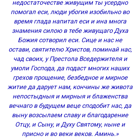
недостаточестве живущим ты усердно
помогал еси, люди убогия изобильно во
время глада напитал еси и ина многа
знамения силою в тебе живущаго Духа
Божия сотворил еси. Сице и нас не
остави, святителю Христов, поминай нас,
чад своих, у Престола Вседержителя и
умоли Господа, да подаст многих наших
грехов прощение, безбедное и мирное
житие да дарует нам, кончины же живота
непостыдныя и мирныя и блаженства
вечнаго в будущем веце сподобит нас, да
выну возсылаем славу и благодарение
Отцу, и Сыну, и Духу Святому, ныне и
присно и во веки веков. Аминь.»