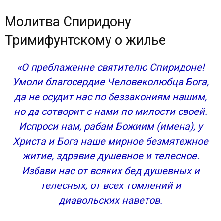
Молитва Спиридону
Тримифунтскому о жилье
«О преблаженне святителю Спиридоне!
Умоли благосердие Человеколюбца Бога,
да не осудит нас по беззакониям нашим,
но да сотворит с нами по милости своей.
Испроси нам, рабам Божиим (имена), у
Христа и Бога наше мирное безмятежное
житие, здравие душевное и телесное.
Избави нас от всяких бед душевных и
телесных, от всех томлений и
диавольских наветов.