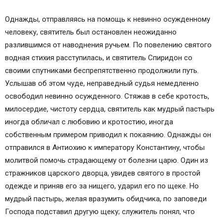
Однажды, отправляясь на помощь к невинно осужденному
человеку, святитель был остановлен неожиданно
разлившимся от наводнения ручьем. По повелению святого
водная стихия расступилась, и святитель Спиридон со
своими спутниками беспрепятственно продолжили путь.
Услышав об этом чуде, неправедный судья немедленно
освободил невинно осужденного. Стяжав в себе кротость,
милосердие, чистоту сердца, святитель как мудрый пастырь
иногда обличал с любовию и кротостию, иногда
собственным примером приводил к покаянию. Однажды он
отправился в Антиохию к императору Константину, чтобы
молитвой помочь страдающему от болезни царю. Один из
стражников царского дворца, увидев святого в простой
одежде и приняв его за нищего, ударил его по щеке. Но
мудрый пастырь, желая вразумить обидчика, по заповеди
Господа подставил другую щеку; служитель понял, что