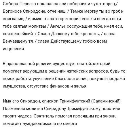
Собора Перваго показался еси поборник и чудотворец,/
Богоносе Спиридоне, отче наш. / Темже мертву ты во гробе
возгласив, / и змию в злато претворил еси, / и внегда пети
тебе святыя молитвы / Ангелы, сослужащия тебе, имел еси,
священнейший. / Слава Давшему тебе крепость, / слава
Венчавшему тя, / слава Действующему тобою всем
исцеления.
В православной религии существует святой, который
помогает верующим в решении житейских вопросов, будь то
поиск работы, улучшение благосостояния, покупка-продажа
имущества, отсутствие финансов и жилья.
Имя его Спиридон, епископ Тримифунтский (Саламинский).
Пламенная молитва Спиридону Тримифунтскому поистине
творит чудеса. Святитель помогал просящим при жизни,
помогает нуждающимся и по смерти.