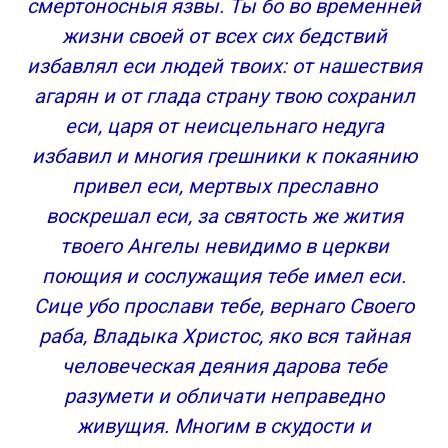
смертоносныя язвы. Ты бо во временней
жизни своей от всех сих бедствий
избавлял еси людей твоих: от нашествия
агарян и от глада страну твою сохранил
еси, царя от неисцельнаго недуга
избавил и многия грешники к покаянию
привел еси, мертвых преславно
воскрешал еси, за святость же жития
твоего Ангелы невидимо в церкви
поющия и сослужащия тебе имел еси.
Сице убо прослави тебе, вернаго Своего
раба, Владыка Христос, яко вся тайная
человеческая деяния дарова тебе
разумети и обличати неправедно
живущия. Многим в скудости и