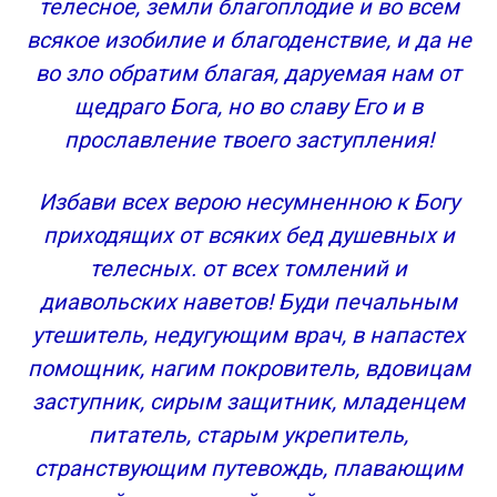
телесное, земли благоплодие и во всем
Молитвы на исполнение желаний
всякое изобилие и благоденствие, и да не
Молитва Николаю Чудотворцу, исполняющая
желания
во зло обратим благая, даруемая нам от
Молитвы Ангелу-хранителю для успеха и
щедраго Бога, но во славу Его и в
процветания в делах
прославление твоего заступления!
Избави всех верою несумненною к Богу
приходящих от всяких бед душевных и
телесных. от всех томлений и
диавольских наветов! Буди печальным
утешитель, недугующим врач, в напастех
помощник, нагим покровитель, вдовицам
заступник, сирым защитник, младенцем
питатель, старым укрепитель,
странствующим путевождь, плавающим