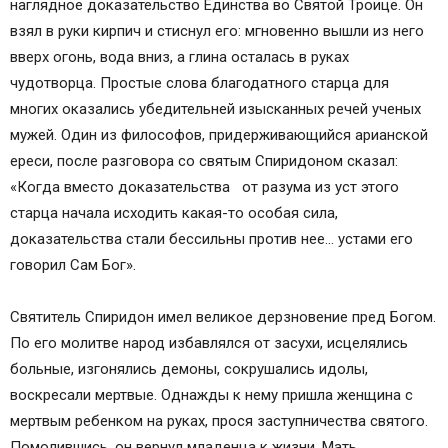
наглядное доказательство Единства во Святой Троице. Он
взял в руки кирпич и стиснул его: мгновенно вышли из него
вверх огонь, вода вниз, а глина осталась в руках
чудотворца. Простые слова благодатного старца для
многих оказались убедительней изысканных речей ученых
мужей. Один из философов, придерживающийся арианской
ереси, после разговора со святым Спиридоном сказал:
«Когда вместо доказательства от разума из уст этого
старца начала исходить какая-то особая сила,
доказательства стали бессильны против нее… устами его
говорил Сам Бог».
Святитель Спиридон имел великое дерзновение пред Богом.
По его молитве народ избавлялся от засухи, исцелялись
больные, изгонялись демоны, сокрушались идолы,
воскресали мертвые. Однажды к нему пришла женщина с
мертвым ребенком на руках, прося заступничества святого.
Помолившись, он вернул младенца к жизни. Мать,