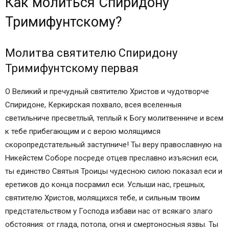
Как молиться Спиридону
Тримифунтскому?
Молитва святителю Спиридону
Тримифунтскому первая
О Великий и пречудный святителю Христов и чудотворче
Спиридоне, Керкирская похвало, всея вселенныя
светильниче пресветлый, теплый к Богу молитвенниче и всем
к тебе прибегающим и с верою молящимся
скоропредстательный заступниче! Ты веру православную на
Никейстем Соборе посреде отцев преславно изъяснил еси,
ты единство Святыя Троицы чудесною силою показал еси и
еретиков до конца посрамил еси. Услыши нас, грешных,
святителю Христов, молящихся тебе, и сильным твоим
предстательством у Господа избави нас от всякаго злаго
обстояния: от глада, потопа, огня и смертоносныя язвы. Ты