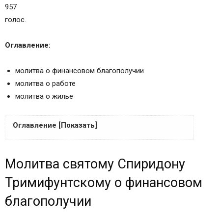
957
голос.
Оглавление:
молитва о финансовом благополучии
молитва о работе
молитва о жилье
Оглавление [Показать]
Молитва святому Спиридону Тримифунтскому о
Молитва святому Спиридону
финансовом благополучии
Молитва Спиридону Тримифунтскому о работе
Тримифунтскому о финансовом
Молитва Спиридону Тримифунтскому о жилье
благополучии
Сохранить молитвы в социальных сетях:
История, описание чудес и список молитв