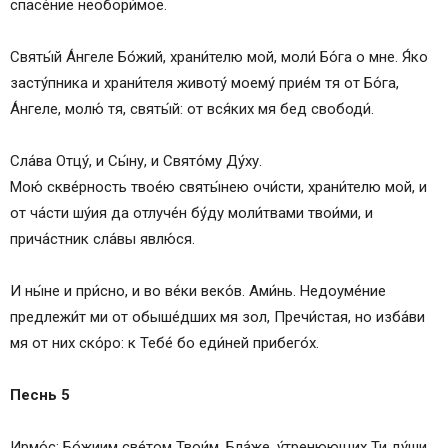
спасе́ние необори́мое.
Святы́й А́нгеле Бо́жий, храни́телю мой, моли́ Бо́га о мне. Я́ко
засту́пника и храни́теля животу́ моему́ прие́м тя от Бо́га,
А́нгеле, молю́ тя, святы́й: от вся́ких мя бед свободи́.
Сла́ва Отцу́, и Сы́ну, и Свято́му Ду́ху.
Мою́ скве́рность твое́ю святы́нею очи́сти, храни́телю мой, и
от ча́сти шу́ия да отлуче́н бу́ду моли́твами твои́ми, и
прича́стник сла́вы явлю́ся.
И ны́не и при́сно, и во ве́ки веко́в. Ами́нь. Недоуме́ние
предлежи́т ми от обыше́дших мя зол, Пречи́стая, но изба́ви
мя от них ско́ро: к Тебе́ бо еди́ней прибего́х.
Песнь 5
Ирмо́с: Бо́жиим све́том Твои́м, Бла́же, у́тренюющих Ти ду́ши