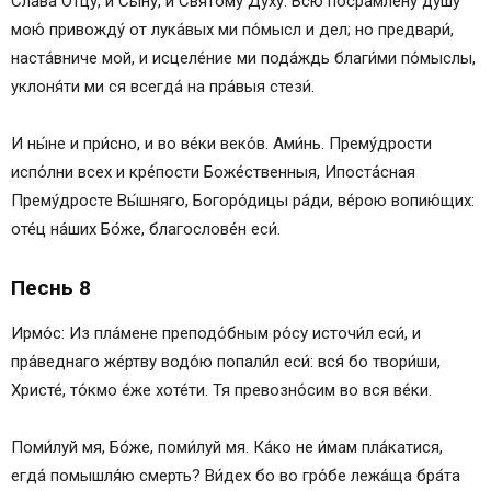
Сла́ва Отцу́, и Сы́ну, и Свято́му Ду́ху. Всю посра́млену ду́шу
мою́ привожду́ от лука́вых ми по́мысл и дел; но предвари́,
наста́вниче мой, и исцеле́ние ми пода́ждь благи́ми по́мыслы,
уклоня́ти ми ся всегда́ на пра́выя стези́.
И ны́не и при́сно, и во ве́ки веко́в. Ами́нь. Прему́дрости
испо́лни всех и кре́пости Боже́ственныя, Ипоста́сная
Прему́дросте Вы́шняго, Богоро́дицы ра́ди, ве́рою вопию́щих:
оте́ц на́ших Бо́же, благослове́н еси́.
Песнь 8
Ирмо́с: Из пла́мене преподо́бным ро́су источи́л еси́, и
пра́веднаго же́ртву водо́ю попали́л еси́: вся́ бо твори́ши,
Христе́, то́кмо е́же хоте́ти. Тя превозно́сим во вся ве́ки.
Поми́луй мя, Бо́же, поми́луй мя. Ка́ко не и́мам пла́катися,
егда́ помышля́ю смерть? Ви́дех бо во гро́бе лежа́ща бра́та