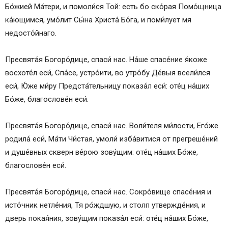
Бо́жией Ма́тери, и помоли́ся Той: есть бо ско́рая Помо́щница
ка́ющимся, умо́лит Сы́на Христа́ Бо́га, и поми́лует мя
недосто́йнаго.
Пресвята́я Богоро́дице, спаси́ нас. На́ше спасе́ние я́коже
восхоте́л еси́, Спа́се, устро́ити, во утро́бу Де́выя всели́лся
еси́, Ю́же ми́ру Предста́тельницу показа́л еси́: оте́ц на́ших
Бо́же, благослове́н еси́.
Пресвята́я Богоро́дице, спаси́ нас. Воли́теля ми́лости, Его́же
родила́ еси́, Ма́ти Чи́стая, умоли́ изба́витися от прегреше́ний
и душе́вных скверн ве́рою зову́щим: оте́ц на́ших Бо́же,
благослове́н еси́.
Пресвята́я Богоро́дице, спаси́ нас. Сокро́вище спасе́ния и
исто́чник нетле́ния, Тя ро́ждшую, и столп утвержде́ния, и
дверь покая́ния, зову́щим показа́л еси́: оте́ц на́ших Бо́же,