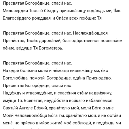
Пресвята́я Богоро́дице, спаси́ нас.
Милосе́рдия Твоего́ бе́здну призыва́ющу пода́ждь ми, Я́же
Благосе́рдаго ро́ждшая, и Спа́са всех пою́щих Тя.
Пресвята́я Богоро́дице, спаси́ нас. Наслажда́ющеся,
Пречи́стая, Твои́х дарова́ний, благода́рственное воспева́ем
пе́ние, ве́дуще Тя Богома́терь.
Пресвята́я Богоро́дице, спаси́ нас.
На одре́ боле́зни моея́ и не́мощи низлежа́щу ми, я́ко
Боголюби́ва, помози́, Богоро́дице, еди́на Присноде́во.
Пресвята́я Богоро́дице, спаси́ нас.
Наде́жду и утвержде́ние, и спасе́ния сте́ну недви́жиму,
иму́ще Тя, Всепе́тая, неудо́бства вся́каго избавля́емся.
Святы́й А́нгеле Бо́жий, храни́телю мой, моли́ Бо́га о мне.
Моли́ Человеколю́бца Бо́га ты, храни́телю мой, и не оста́ви
мене́, но при́сно в ми́ре житие́ мое́ соблюди́, и пода́ждь ми