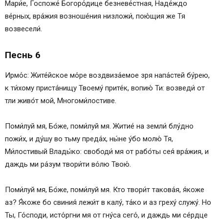
Мари́е, Госпоже́ Богоро́дице безневе́стная, Наде́ждо
ве́рных, вра́жия возноше́ния низложи́, пою́щия же Тя
возвесели́.
Песнь 6
Ирмо́с: Жите́йское мо́ре воздвиза́емое зря напа́стей бу́рею,
к ти́хому приста́нищу Твоему́ прите́к, вопию́ Ти: возведи́ от
тли живо́т мой, Многоми́лостиве.
Поми́луй мя, Бо́же, поми́луй мя. Житие́ на земли́ блу́дно
пожи́х, и ду́шу во тьму преда́х, ны́не у́бо молю́ Тя,
Ми́лостивый Влады́ко: свободи́ мя от рабо́ты сея́ вра́жия, и
даждь ми ра́зум твори́ти во́лю Твою́.
Поми́луй мя, Бо́же, поми́луй мя. Кто твори́т такова́я, я́коже
аз? Я́коже бо свиния́ лежи́т в калу́, та́ко и аз греху́ служу́. Но
Ты, Го́споди, исто́ргни мя от гну́са сего́, и даждь ми се́рдце