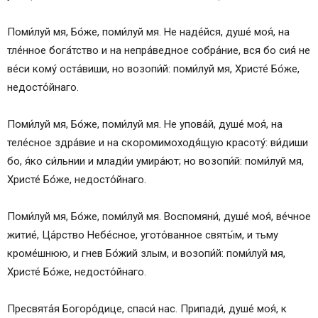
Поми́луй мя, Бо́же, поми́луй мя. Не наде́йся, душе́ моя́, на
тле́нное бога́тство и на непра́ведное собра́ние, вся бо сия́ не
ве́си кому́ оста́виши, но возопи́й: поми́луй мя, Христе́ Бо́же,
недосто́йнаго.
Поми́луй мя, Бо́же, поми́луй мя. Не упова́й, душе́ моя́, на
теле́сное здра́вие и на скоромимоходя́щую красоту́: ви́диши
бо, я́ко си́льнии и млади́и умира́ют; но возопи́й: поми́луй мя,
Христе́ Бо́же, недосто́йнаго.
Поми́луй мя, Бо́же, поми́луй мя. Воспомяни́, душе́ моя́, ве́чное
житие́, Ца́рство Небе́сное, угото́ванное святы́м, и тьму
кроме́шнюю, и гнев Бо́жий злым, и возопи́й: поми́луй мя,
Христе́ Бо́же, недосто́йнаго.
Пресвята́я Богоро́дице, спаси́ нас. Припади́, душе́ моя́, к