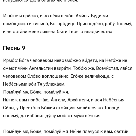
искуша́ются дела́ блага́я же и зла́я.
И ны́не и при́сно, и во ве́ки веко́в. Ами́нь. Бу́ди ми
помо́щница и тишина́, Богоро́дице Присноде́во, рабу́ Твоему́,
и не оста́ви мене́ лише́на бы́ти Твоего́ влады́чества.
Песнь 9
Ирмо́с: Бо́га челове́ком невозмо́жно ви́дети, на Него́же не
сме́ют чи́ни А́нгельстии взира́ти; Тобо́ю же, Всечи́стая, яви́ся
челове́ком Сло́во воплоще́нно; Его́же велича́юще, с
Небе́сными во́и Тя ублажа́ем.
Поми́луй мя, Бо́же, поми́луй мя.
Ны́не к вам прибега́ю, А́нгели, Арха́нгели, и вся Небе́сныя
Си́лы, у Престо́ла Бо́жия стоя́щии, моли́теся ко Творцу́
своему́, да изба́вит ду́шу мою́ от му́ки ве́чныя.
Поми́луй мя, Бо́же, поми́луй мя. Ны́не пла́чуся к вам, святи́и