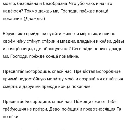
моего́, безсла́вна и безобра́зна. Что у́бо ча́ю, и на что
наде́юся? То́кмо даждь ми, Го́споди, пре́жде конца́
покая́ние. (Дважды.)
Ве́рую, я́ко прии́деши суди́ти живы́х и ме́ртвых, и вси во
свое́м чи́ну ста́нут, ста́рии и млади́и, влады́ки и кня́зи, де́вы
и свяще́нницы; где обря́щуся аз? Сего́ ра́ди вопию́: даждь
ми, Го́споди, пре́жде конца́ покая́ние.
Пресвята́я Богоро́дице, спаси́ нас. Пречи́стая Богоро́дице,
приими́ недосто́йную моли́тву мою́, и сохрани́ мя от на́глыя
сме́рти, и да́руй ми пре́жде конца́ покая́ние.
Пресвята́я Богоро́дице, спаси́ нас. По́мощи я́же от Тебе́
тре́бующия не пре́зри, Де́во, пою́щия и превознося́щия Тя
во ве́ки.