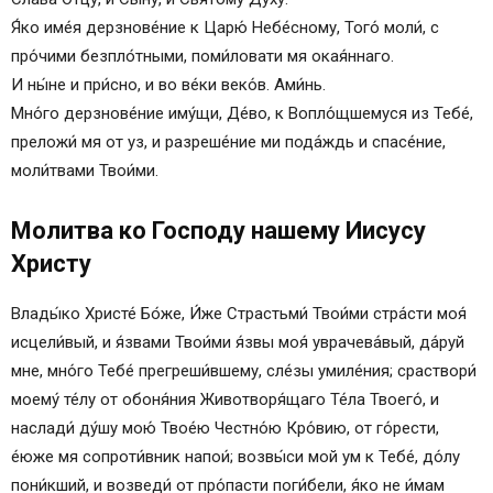
Я́ко име́я дерзнове́ние к Царю́ Небе́сному, Того́ моли́, с
про́чими безпло́тными, поми́ловати мя окая́ннаго.
И ны́не и при́сно, и во ве́ки веко́в. Ами́нь.
Мно́го дерзнове́ние иму́щи, Де́во, к Вопло́щшемуся из Тебе́,
преложи́ мя от уз, и разреше́ние ми пода́ждь и спасе́ние,
моли́твами Твои́ми.
Молитва ко Господу нашему Иисусу
Христу
Влады́ко Христе́ Бо́же, И́же Страстьми́ Твои́ми стра́сти моя́
исцели́вый, и я́звами Твои́ми я́звы моя́ уврачева́вый, да́руй
мне, мно́го Тебе́ прегреши́вшему, сле́зы умиле́ния; сраствори́
моему́ те́лу от обоня́ния Животворя́щаго Те́ла Твоего́, и
наслади́ ду́шу мою́ Твое́ю Честно́ю Кро́вию, от го́рести,
е́юже мя сопроти́вник напои́; возвы́си мой ум к Тебе́, до́лу
пони́кший, и возведи́ от про́пасти поги́бели, я́ко не и́мам