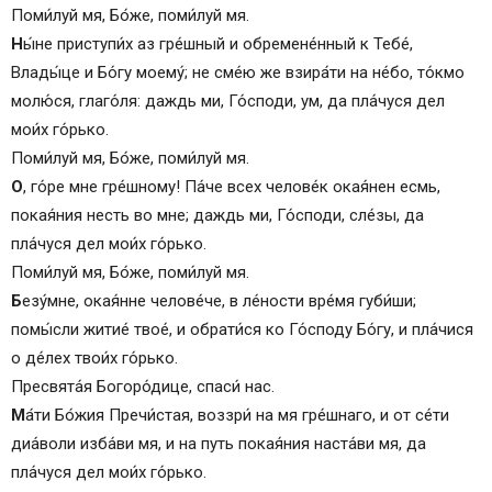
Молитва ко Господу нашему Иисусу Христу
Поми́луй мя, Бо́же, поми́луй мя.
Молитвы ко Пресвятой Богородице
Н
ы́не приступи́х аз гре́шный и обремене́нный к Тебе́,
Молитва Ангелу хранителю
Влады́це и Бо́гу моему́; не сме́ю же взира́ти на не́бо, то́кмо
Окончание молитв
молю́ся, глаго́ля: даждь ми, Го́споди, ум, да пла́чуся дел
Глас 6-й
мои́х го́рько.
Ирмос:
Поми́луй мя, Бо́же, поми́луй мя.
Припев:
О
, го́ре мне гре́шному! Па́че всех челове́к окая́нен есмь,
Песнь 3
покая́ния несть во мне; даждь ми, Го́споди, сле́зы, да
Ирмос:
пла́чуся дел мои́х го́рько.
Седален, глас 6-й
Поми́луй мя, Бо́же, поми́луй мя.
Песнь 4
Б
езу́мне, окая́нне челове́че, в ле́ности вре́мя губи́ши;
Ирмос:
помы́сли житие́ твое́, и обрати́ся ко Го́споду Бо́гу, и пла́чися
Песнь 5
о де́лех твои́х го́рько.
Ирмос:
Пресвята́я Богоро́дице, спаси́ нас.
Песнь 6
М
а́ти Бо́жия Пречи́стая, воззри́ на мя гре́шнаго, и от се́ти
Ирмос:
диа́воли изба́ви мя, и на путь покая́ния наста́ви мя, да
Кондак
пла́чуся дел мои́х го́рько.
Икос