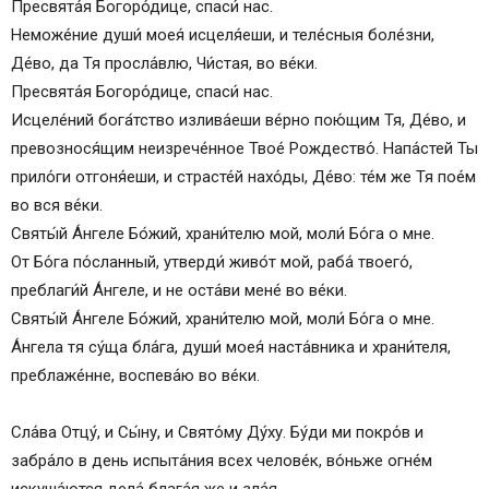
Пресвята́я Богоро́дице, спаси́ нас.
Неможе́ние души́ моея́ исцеля́еши, и теле́сныя боле́зни,
Де́во, да Тя просла́влю, Чи́стая, во ве́ки.
Пресвята́я Богоро́дице, спаси́ нас.
Исцеле́ний бога́тство излива́еши ве́рно пою́щим Тя, Де́во, и
превознося́щим неизрече́нное Твое́ Рождество́. Напа́стей Ты
прило́ги отгоня́еши, и страсте́й нахо́ды, Де́во: те́м же Тя пое́м
во вся ве́ки.
Святы́й А́нгеле Бо́жий, храни́телю мой, моли́ Бо́га о мне.
От Бо́га по́сланный, утверди́ живо́т мой, раба́ твоего́,
преблаги́й А́нгеле, и не оста́ви мене́ во ве́ки.
Святы́й А́нгеле Бо́жий, храни́телю мой, моли́ Бо́га о мне.
А́нгела тя су́ща бла́га, души́ моея́ наста́вника и храни́теля,
преблаже́нне, воспева́ю во ве́ки.
Сла́ва Отцу́, и Сы́ну, и Свято́му Ду́ху. Бу́ди ми покро́в и
забра́ло в день испыта́ния всех челове́к, во́ньже огне́м