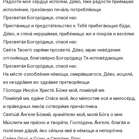
Ра́дости мое́ се́рдце испо́лни, Де́во, Я́же ра́дости прие́мшая
исполне́ние, грехо́вную печа́ль потребля́ющи.
Пресвята́я Богоро́дице, спаси́ нас.
Приста́нище и предста́тельство к Тебе́ прибега́ющих бу́ди,
Де́во, и стена́ неруши́мая, прибе́жище же и покро́в и весе́лие.
Пресвята́я Богоро́дице, спаси́ нас.
Све́та Твоего́ заря́ми просвети́, Де́во, мрак неве́дения
отгоня́ющи, благове́рно Богоро́дицу Тя испове́дающих.
Пресвята́я Богоро́дице, спаси́ нас.
На ме́сте озлобле́ния не́мощи, смири́вшагося, Де́во, исцели́,
из нездра́вия во здра́вие претворя́ющи.
Го́споди Иису́се Христе́, Бо́же мой, поми́луй мя.
Поми́луй мя, еди́не Спа́се мой, я́ко ми́лостив еси́ и милосе́рд,
и пра́ведных лико́в сотвори́мя прича́стника.
Святы́й А́нгеле Бо́жий, храни́телю мой, моли́ Бо́га о мне.
Мы́слити ми при́сно и твори́ти, Госпо́день А́нгеле, блага́я и
поле́зная да́руй, я́ко си́льна яви́ в не́мощи и непоро́чна.
Сла́ва Отцу́, и Сы́ну, и Свято́му Ду́ху.