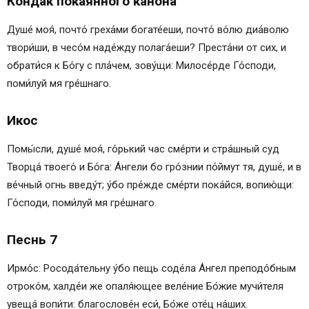
Кондак покаянного канона
Душе́ моя́, почто́ греха́ми богате́еши, почто́ во́лю диа́волю
твори́ши, в чесо́м наде́жду полага́еши? Преста́ни от сих, и
обрати́ся к Бо́гу с пла́чем, зову́щи: Милосе́рде Го́споди,
поми́луй мя гре́шнаго.
Икос
Помы́сли, душе́ моя́, го́рький час сме́рти и стра́шный суд
Творца́ твоего́ и Бо́га: А́нгели бо гро́знии по́ймут тя, душе́, и в
ве́чный огнь введу́т; у́бо пре́жде сме́рти пока́йся, вопию́щи:
Го́споди, поми́луй мя гре́шнаго.
Песнь 7
Ирмо́с: Росода́тельну у́бо пещь соде́ла А́нгел преподо́бным
отроко́м, халде́и же опаля́ющее веле́ние Бо́жие мучи́теля
увеща́ вопи́ти: благослове́н еси́, Бо́же оте́ц на́ших.