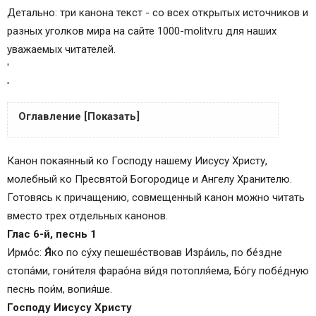
Детально: три канона текст - со всех открытых источников и
разных уголков мира на сайте 1000-molitv.ru для наших
уважаемых читателей.
'
'
Оглавление [Показать]
Пресвятей Богородице
Канон покаянный ко Господу нашему Иисусу Христу,
Ангелу хранителю
молебный ко Пресвятой Богородице и Ангелу Хранителю.
Седален, глас 6-й
Готовясь к причащению, совмещенный канон можно читать
Песнь 6
вместо трех отдельных канонов.
Кондак покаянного канона
Глас 6-й, песнь 1
Икос
Ирмо́с:
Я́
ко по су́ху пешеше́ствовав Изра́иль, по бе́здне
Песнь 7
стопа́ми, гони́теля фарао́на ви́дя потопля́ема, Бо́гу побе́дную
Песнь 8
песнь пои́м, вопия́ше.
Песнь 9
Господу Иисусу Христу