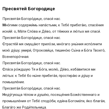
Песнь 7
Пресвятей Богородице
Ирмос:
Песнь 8
Пресвята́я Богоро́дице, спаси́ нас.
Ирмос:
М
но́гими содержи́мь напáстьми, к Тебе́ прибега́ю, спасе́ния
Песнь 9
иски́й: о, Мáти Сло́ва и Де́во, от тя́жких и лю́тых мя спаси́.
Ирмос:
Пресвята́я Богоро́дице, спаси́ нас.
Молитва
С
трасте́й мя смущáют прило́зи, мно́гаго уны́ния испо́лнити
Тропaрь Богородице, глас 4-й
мою́ ду́шу; умири́, Отрокови́це, тишино́ю Сы́на и Бо́га Твоего́,
Псалом 50
Всенепоро́чная.
Канон ко Пресвятой Богородице, глас 8-й
Пресвята́я Богоро́дице, спаси́ нас.
Песнь 1
С
пáса ро́ждшую Тя и Бо́га, молю́, Де́во, избáвитися ми
Ирмос:
лю́тых: к Тебе́ бо ны́не прибегáя, простирáю и ду́шу и
Песнь 3
помышле́ние.
Ирмос:
Пресвята́я Богоро́дице, спаси́ нас.
Тропарь, глас 2-й
Н
еду́гующа те́лом и душе́ю, посеще́ния Боже́ственнаго и
Песнь 4
промышле́ния от Тебе́ сподо́би, еди́на Богомáти, я́ко блага́я,
Ирмос:
Благáго же Роди́тельница.