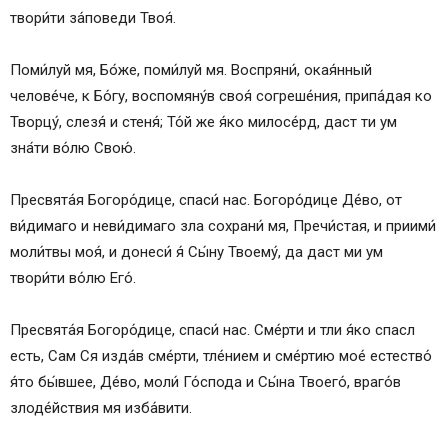
твори́ти за́поведи Твоя́.
Поми́луй мя, Бо́же, поми́луй мя. Воспряни́, окая́нный
челове́че, к Бо́гу, воспомяну́в своя́ согреше́ния, припа́дая ко
Творцу́, слезя́ и стеня́; То́й же я́ко милосе́рд, даст ти ум
зна́ти во́лю Свою́.
Пресвята́я Богоро́дице, спаси́ нас. Богоро́дице Де́во, от
ви́димаго и неви́димаго зла сохрани́ мя, Пречи́стая, и приими́
моли́твы моя́, и донеси́ я́ Сы́ну Твоему́, да даст ми ум
твори́ти во́лю Его́.
Пресвята́я Богоро́дице, спаси́ нас. Сме́рти и тли я́ко спасл
есть, Сам Ся изда́в сме́рти, тле́нием и сме́ртию мое́ естество́
я́то бы́вшее, Де́во, моли́ Го́спода и Сы́на Твоего́, враго́в
злоде́йствия мя изба́вити.