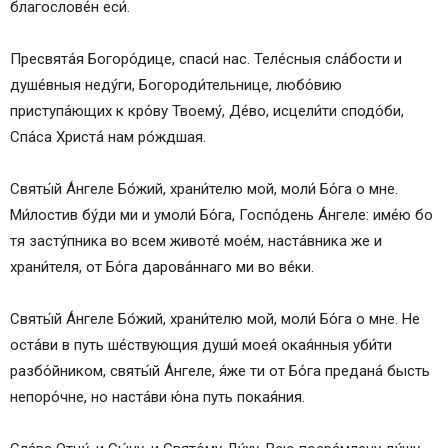
благослове́н еси́.
Пресвята́я Богоро́дице, спаси́ нас. Теле́сныя сла́бости и
душе́вныя неду́ги, Богороди́тельнице, любо́вию
приступа́ющих к кро́ву Твоему́, Де́во, исцели́ти сподо́би,
Спа́са Христа́ нам ро́ждшая.
Святы́й А́нгеле Бо́жий, храни́телю мой, моли́ Бо́га о мне.
Ми́лостив бу́ди ми и умоли́ Бо́га, Госпо́день А́нгеле: име́ю бо
тя засту́пника во всем животе́ мое́м, наста́вника же и
храни́теля, от Бо́га дарова́ннаго ми во ве́ки.
Святы́й А́нгеле Бо́жий, храни́телю мой, моли́ Бо́га о мне. Не
оста́ви в путь ше́ствующия души́ моея́ окая́нныя уби́ти
разбо́йником, святы́й А́нгеле, я́же ти от Бо́га предана́ бысть
непоро́чне, но наста́ви ю́на путь покая́ния.