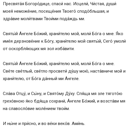
Пресвята́я Богоро́дице, спаси́ нас. Исцели́, Чи́стая, души́
моея́ неможе́ние, посеще́ния Твоего́ сподо́бльшая, и
здра́вие моли́твами Твои́ми пода́ждь ми.
Святы́й А́нгеле Бо́жий, храни́телю мой, моли́ Бо́га о мне. Я́ко
име́я дерзнове́ние к Бо́гу, храни́телю мой святы́й, Сего́ умоли́
от оскорбля́ющих мя зол изба́вити.
Святы́й А́нгеле Бо́жий, храни́телю мой, моли́ Бо́га о мне.
Све́те све́тлый, све́тло просвети́ ду́шу мою́, наста́вниче мой и
храни́телю, от Бо́га да́нный ми А́нгеле.
Сла́ва Отцу́, и Сы́ну, и Свято́му Ду́ху. Спя́ща мя зле тягото́ю
грехо́вною я́ко бдя́ща сохрани́, А́нгеле Бо́жий, и возста́ви мя
на славосло́вие моле́нием твои́м.
И ны́не и при́сно, и во ве́ки веко́в. Ами́нь.