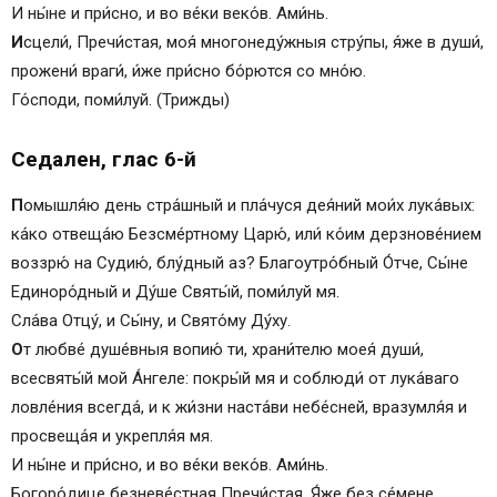
И ны́не и при́сно, и во ве́ки веко́в. Ами́нь.
И
сцели́, Пречи́стая, моя́ многонеду́жныя стру́пы, я́же в души́,
прожени́ враги́, и́же при́сно бо́рются со мно́ю.
Го́споди, поми́луй. (Трижды)
Седален, глас 6-й
П
омышля́ю день стра́шный и пла́чуся дея́ний мои́х лука́вых:
ка́ко отвеща́ю Безсме́ртному Царю́, или́ ко́им дерзнове́нием
воззрю́ на Судию́, блу́дный аз? Благоутро́бный О́тче, Сы́не
Единоро́дный и Ду́ше Святы́й, поми́луй мя.
Сла́ва Отцу́, и Сы́ну, и Свято́му Ду́ху.
О
т любве́ душе́вныя вопию́ ти, храни́телю моея́ души́,
всесвяты́й мой Áнгеле: покры́й мя и соблюди́ от лука́ваго
ловле́ния всегда́, и к жи́зни наста́ви небе́сней, вразумля́я и
просвеща́я и укрепля́я мя.
И ны́не и при́сно, и во ве́ки веко́в. Ами́нь.
Бо­го­ро́­ди­це безневе́стная Пре­чи́с­тая, Я́же без се́мене