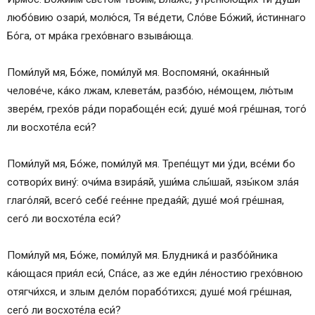
любо́вию озари́, молю́ся, Тя ве́дети, Сло́ве Бо́жий, и́стиннаго
Бо́га, от мра́ка грехо́внаго взыва́юща.
Поми́луй мя, Бо́же, поми́луй мя. Воспомяни́, окая́нный
челове́че, ка́ко лжам, клевета́м, разбо́ю, не́мощем, лю́тым
звере́м, грехо́в ра́ди порабоще́н еси́; душе́ моя́ гре́шная, того́
ли восхоте́ла еси́?
Поми́луй мя, Бо́же, поми́луй мя. Трепе́щут ми у́ди, все́ми бо
сотвори́х вину́: очи́ма взира́яй, уши́ма слы́шай, язы́ком зла́я
глаго́ляй, всего́ себе́ гее́нне предая́й; душе́ моя́ гре́шная,
сего́ ли восхоте́ла еси́?
Поми́луй мя, Бо́же, поми́луй мя. Блудника́ и разбо́йника
ка́ющася прия́л еси́, Спа́се, аз же еди́н ле́ностию грехо́вною
отягчи́хся, и злым дело́м порабо́тихся; душе́ моя́ гре́шная,
сего́ ли восхоте́ла еси́?