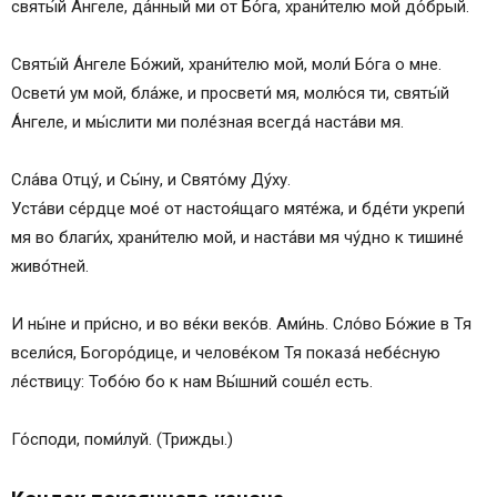
святы́й А́нгеле, да́нный ми от Бо́га, храни́телю мой до́брый.
Святы́й А́нгеле Бо́жий, храни́телю мой, моли́ Бо́га о мне.
Освети́ ум мой, бла́же, и просвети́ мя, молю́ся ти, святы́й
А́нгеле, и мы́слити ми поле́зная всегда́ наста́ви мя.
Сла́ва Отцу́, и Сы́ну, и Свято́му Ду́ху.
Уста́ви се́рдце мое́ от настоя́щаго мяте́жа, и бде́ти укрепи́
мя во благи́х, храни́телю мой, и наста́ви мя чу́дно к тишине́
живо́тней.
И ны́не и при́сно, и во ве́ки веко́в. Ами́нь. Сло́во Бо́жие в Тя
всели́ся, Богоро́дице, и челове́ком Тя показа́ небе́сную
ле́ствицу: Тобо́ю бо к нам Вы́шний соше́л есть.
Го́споди, поми́луй. (Трижды.)