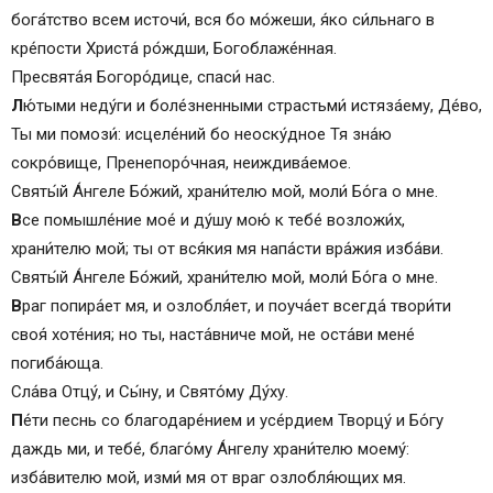
бога́тство всем источи́, вся бо мо́жеши, я́ко си́льнаго в
кре́пости Христа́ ро́ждши, Богоблаже́нная.
Пресвята́я Богоро́дице, спаси́ нас.
Л
ю́тыми неду́ги и боле́зненными страстьми́ истязáему, Де́во,
Ты ми помози́: исцеле́ний бо неоску́дное Тя зна́ю
сокро́вище, Пренепоро́чная, неиждивáемое.
Святы́й Áнгеле Бо́жий, храни́телю мой, моли́ Бо́га о мне.
В
се помышле́ние мое́ и ду́шу мою́ к тебе́ возложи́х,
храни́телю мой; ты от вся́кия мя напа́сти вра́жия изба́ви.
Святы́й Áнгеле Бо́жий, храни́телю мой, моли́ Бо́га о мне.
В
раг попира́ет мя, и озлобля́ет, и поуча́ет всегда́ твори́ти
своя́ хоте́ния; но ты, наста́вниче мой, не оста́ви мене́
погиба́юща.
Сла́ва Отцу́, и Сы́ну, и Свято́му Ду́ху.
П
е́ти песнь со благодаре́нием и усе́рдием Творцу́ и Бо́гу
даждь ми, и тебе́, благо́му Áнгелу храни́телю моему́:
изба́вителю мой, изми́ мя от враг озлобля́ющих мя.