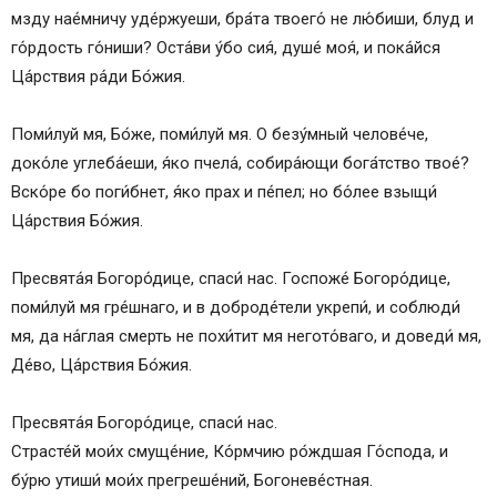
мзду нае́мничу уде́ржуеши, бра́та твоего́ не лю́биши, блуд и
го́рдость го́ниши? Оста́ви у́бо сия́, душе́ моя́, и пока́йся
Ца́рствия ра́ди Бо́жия.
Поми́луй мя, Бо́же, поми́луй мя. О безу́мный челове́че,
доко́ле углеба́еши, я́ко пчела́, собира́ющи бога́тство твое́?
Вско́ре бо поги́бнет, я́ко прах и пе́пел; но бо́лее взыщи́
Ца́рствия Бо́жия.
Пресвята́я Богоро́дице, спаси́ нас. Госпоже́ Богоро́дице,
поми́луй мя гре́шнаго, и в доброде́тели укрепи́, и соблюди́
мя, да на́глая смерть не похи́тит мя негото́ваго, и доведи́ мя,
Де́во, Ца́рствия Бо́жия.
Пресвята́я Богоро́дице, спаси́ нас.
Страсте́й мои́х смуще́ние, Ко́рмчию ро́ждшая Го́спода, и
бу́рю утиши́ мои́х прегреше́ний, Богоневе́стная.