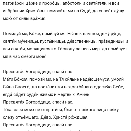
патриа́рси, ца́рие и проро́цы, апо́столи и святи́тели, и вси
избра́ннии Христо́вы: помози́те ми на Суде́, да спасе́т ду́шу
мою́ от си́лы вра́жия.
Поми́луй мя, Бо́же, поми́луй мя. Ны́не к вам воздежу́ ру́це,
святи́и му́ченицы, пусты́нницы, де́вственницы, пра́ведницы, и
вси святи́и, моля́щиися ко Го́споду за весь мир, да поми́лует
мя в час сме́рти моея́.
Пресвята́я Богоро́дице, спаси́ нас.
Ма́ти Бо́жия, помози́ ми, на Тя си́льне наде́ющемуся, умоли́
Сы́на Своего́, да поста́вит мя недосто́йнаго одесну́ю Себе́,
егда́ ся́дет судя́й живы́х и ме́ртвых. Ами́нь.
Пресвята́я Богоро́дице, спаси́ нас.
То́ка слез мои́х не отврати́ся, Я́же от вся́каго лица́ вся́ку
сле́зу отъе́мшаго, Де́во, Христа́ ро́ждшая.
Пресвята́я Богоро́дице, спаси́ нас.