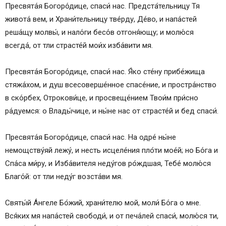
Пресвята́я Богоро́дице, спаси́ нас. Предста́тельницу Тя
живота́ вем, и Храни́тельницу тве́рду, Де́во, и напа́стей
реша́щу молвы́, и нало́ги бесо́в отгоня́ющу; и молю́ся
всегда́, от тли страсте́й мои́х изба́вити мя.
Пресвята́я Богоро́дице, спаси́ нас. Я́ко сте́ну прибе́жища
стяжа́хом, и душ всесоверше́нное спасе́ние, и простра́нство
в ско́рбех, Отрокови́це, и просвеще́нием Твои́м при́сно
ра́дуемся: о Влады́чице, и ны́не нас от страсте́й и бед спаси́.
Пресвята́я Богоро́дице, спаси́ нас. На одре́ ны́не
немощству́яй лежу́, и несть исцеле́ния пло́ти мое́й; но Бо́га и
Спа́са ми́ру, и Изба́вителя неду́гов ро́ждшая, Тебе́ молю́ся
Благо́й: от тли неду́г возста́ви мя.
Святы́й А́нгеле Бо́жий, храни́телю мой, моли́ Бо́га о мне.
Вся́ких мя напа́стей свободи́, и от печа́лей спаси́, молю́ся ти,