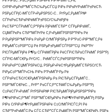
Рё РїРѕС…РѕС‚РµМЃРЅРёРё РїР»РѕМЃС‚Рё,
СѓРІР»РµРєР°МЃСЋС‰РµСЃСЏ РїРѕ РїРѕРґРѕМЃР±РёСЋ
РЅРµСЃРјС‹МЃСЃР»РµРЅРЅС‹С… РґРµС‚РµМЃР№
СЃРєРѕСЂРѕРіРёМЃР±РЅСѓС‰РёРјРё
РєСЂР°СЃРѕМЃС‚Р°РјРё РјРёМЃСЂР° СЃРµРіРѕМЃ,
СЏМЃРєРѕ СЂР°МЃРґРё С‚Р»РµМЃРЅРЅР°РіРѕ Рё
Р·РµРјРЅР°МЃРіРѕ Р±РµР·СѓМЃРјРЅРµ Р·Р°Р±С‹РІР°МЃС‚Рё
РІРµМЃС‡РЅР°СЏ Рё РЅРµР±РµМЃСЃРЅР°СЏ. РќР°Рґ
РІСЃРµМЃРјРё Р¶Рµ СЃРёМЃРјРё РёСЃРїСЂРѕСЃРёМЃ РЅР°Рј
СЃРІС‹МЃС€Рµ РґСѓС… РёМЃСЃС‚РёРЅРЅР°РіРѕ
РїРѕРєР°СЏМЃРЅРёСЏ, РЅРµР»РёС†РµРјРµМЃСЂРЅСѓСЋ
РїРµС‡Р°МЃР»СЊ РїРѕ Р‘РѕМЃР·Рµ Рё
СЃРѕРєСЂСѓС€РµМЃРЅРёРµ Рѕ РіСЂРµСЃРµМЃС…
РЅР°МЃС€РёС…, РґР° РѕСЃС‚Р°СЋМЃС‰РµРµ РЅР°Рј
С‡РёСЃР»РѕМЃ РґРЅРёР№ РІСЂРµМЃРјРµРЅРЅР°РіРѕ
Р¶РёРІРѕС‚Р°МЃ РЅР°МЃС€РµРіРѕ РёР¶РґРёРІРµМЃРј РЅРµ
РІРѕ СѓРіРѕР¶РґРµМЃРЅРёРё С‡СѓМЃРІСЃС‚РІ Рё
СЂР°Р±РѕМЃС‚Рµ СЃС‚СЂР°СЃС‚РµМЃРј РЅР°МЃС€РёРј, РЅРѕ