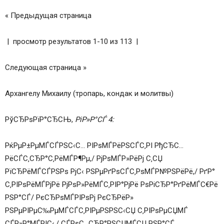
« Предыдущая страница
| просмотр результатов 1-10 из 113 |
Следующая страница »
Архангелу Михаилу (тропарь, кондак и молитвы)
РўСЂРѕРїР°СЂСЊ,
РіР»Р°СЃ 4:
РќРµР±РµМЃСЃРЅС‹С… РІРѕМЃРёРЅСЃС‚РІ РђСЂС…
РёСЃС‚СЂР°С‚РёМЃР¶Рµ,/ РјРѕМЃР»РёРј С‚СЏ
РїСЂРёМЃСЃРЅРѕ РјС‹ РЅРµРґРѕСЃС‚РѕМЃР№РЅРёРё,/ РґР°
С‚РІРѕРёМЃРјРё РјРѕР»РёМЃС‚РІР°РјРё РѕРіСЂР°РґРёМЃС€Рё
РЅР°СЃ/ РєСЂРѕМЃРІРѕРј РєСЂРёР»
РЅРµРІРµС‰РµМЃСЃС‚РІРµРЅРЅС‹СЏ С‚РІРѕРµСЏМЃ
СЃР»Р°МЃРІС‹,/ СЃРѕС…СЂР°РЅСЏМЃСЏ РЅР°СЃ,