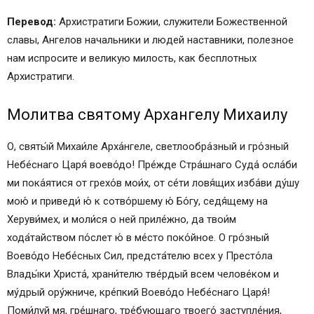
Перевод:
Архистратиги Божии, служители Божественной
славы, Ангелов начальники и людей наставники, полезное
нам испросите и великую милость, как бесплотных
Архистратиги.
Молитва святому Архангелу Михаилу
О, святы́й Михаи́ле Арха́нгеле, светлообра́зный и гро́зный
Небе́снаго Царя́ воево́до! Пре́жде Стра́шнаго Суда́ осла́би
ми пока́ятися от грехо́в мои́х, от се́ти ловя́щих изба́ви ду́шу
мою́ и приведи́ ю́ к сотво́ршему ю́ Бо́гу, седя́щему на
Херуви́мех, и моли́ся о ней приле́жно, да твои́м
хода́тайством по́слет ю́ в ме́сто поко́йное. О гро́зный
Воево́до Небе́сных Сил, предста́телю всех у Престо́ла
Влады́ки Христа́, храни́телю тве́рдый всем челове́ком и
му́дрый ору́жниче, кре́пкий Воево́до Небе́снаго Царя́!
Поми́луй мя, гре́шнаго, тре́бующаго твоего́ заступле́ния,