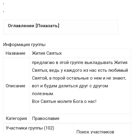
'
'
Оглавление [Показать]
Тропари, кондаки, молитвы и величания
Информация группы
Тропарь Архангелу Михаилу, глас 4
Название
Жития Святых
Тропарь Небесным Чинам Бесплотным, глас 4
предлагаю в этой группе выкладывать Жития
Кондак Архангелу Михаилу, глас 2
Святых, ведь у каждого из нас есть любимый
Кондак Небесным Чинам Бесплотным, глас 2
Святой, а порой остальные о нем и не знают,
Молитва святому Архангелу Михаилу
Описание
вот и будем делиться друг с другом
Молитва третья Архангелу Михаилу
полезным.
Молитва вторая Архангелу Михаилу
Все Святые молите Бога о нас!
Молитва четвертая Архангелу Михаилу
Тропарь Архангелу Гавриилу, глас 4
Категория
Православие
Кондак Архангелу Гавриилу, глас 8
Ин кондак Архангелу Гавриилу, глас 2
Участники группы (102)
Поиск участников