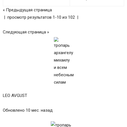
Ин кондак Архангелу Гавриилу, глас 2
Молитва Архангелу Гавриилу
« Предыдущая страница
Молитва вторая Архангелу Гавриилу
| просмотр результатов 1-10 из 102 |
Молитва третья Архангелу Гавриилу
Молитва святому Архангелу Рафаилу
Следующая страница »
Молитва вторая Архангелу Рафаилу
Проповедь дня
ТРОПАРИ И КОНДАКИ
МОЛИТВЫ АРХИСТРАТИГУ МИХАИЛУ
МОЛИТВЫ АНГЕЛАМ И МОЛИТВЫ
АРХАНГЕЛАМ НА КАЖДЫЙ ДЕНЬ НЕДЕЛИ
АКАФИСТ АРХАНГЕЛУ МИХАИЛУ
АКАФИСТ СВЯТЫМ И БЕСПЛОТНЫМ СИЛАМ
LEO AVGUST
Обновлено 10 мес. назад