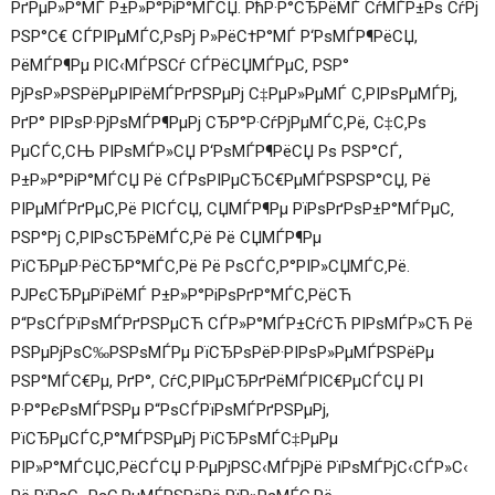
РґРµР»Р°МЃ Р±Р»Р°РіР°МЃСЏ. РћР·Р°СЂРёМЃ СѓМЃР±Рѕ СѓРј
РЅР°С€ СЃРІРµМЃС‚РѕРј Р»РёС†Р°МЃ Р‘РѕМЃР¶РёСЏ,
РёМЃР¶Рµ РІС‹МЃРЅСѓ СЃРёСЏМЃРµС‚ РЅР°
РјРѕР»РЅРёРµРІРёМЃРґРЅРµРј С‡РµР»РµМЃ С‚РІРѕРµМЃРј,
РґР° РІРѕР·РјРѕМЃР¶РµРј СЂР°Р·СѓРјРµМЃС‚Рё, С‡С‚Рѕ
РµСЃС‚СЊ РІРѕМЃР»СЏ Р‘РѕМЃР¶РёСЏ Рѕ РЅР°СЃ,
Р±Р»Р°РіР°МЃСЏ Рё СЃРѕРІРµСЂС€РµМЃРЅРЅР°СЏ, Рё
РІРµМЃРґРµС‚Рё РІСЃСЏ, СЏМЃР¶Рµ РїРѕРґРѕР±Р°МЃРµС‚
РЅР°Рј С‚РІРѕСЂРёМЃС‚Рё Рё СЏМЃР¶Рµ
РїСЂРµР·РёСЂР°МЃС‚Рё Рё РѕСЃС‚Р°РІР»СЏМЃС‚Рё.
РЈРєСЂРµРїРёМЃ Р±Р»Р°РіРѕРґР°МЃС‚РёСЋ
Р“РѕСЃРїРѕМЃРґРЅРµСЋ СЃР»Р°МЃР±СѓСЋ РІРѕМЃР»СЋ Рё
РЅРµРјРѕС‰РЅРѕМЃРµ РїСЂРѕРёР·РІРѕР»РµМЃРЅРёРµ
РЅР°МЃС€Рµ, РґР°, СѓС‚РІРµСЂРґРёМЃРІС€РµСЃСЏ РІ
Р·Р°РєРѕМЃРЅРµ Р“РѕСЃРїРѕМЃРґРЅРµРј,
РїСЂРµСЃС‚Р°МЃРЅРµРј РїСЂРѕМЃС‡РµРµ
РІР»Р°МЃСЏС‚РёСЃСЏ Р·РµРјРЅС‹МЃРјРё РїРѕМЃРјС‹СЃР»С‹