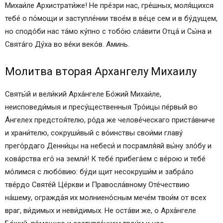
Михаи́ле Архистрати́же! Не пре́зри нас, гре́шных, моля́щихся
тебе́ о по́мощи и заступле́нии твое́м в ве́це сем и в бу́дущем,
но сподо́би нас та́мо ку́пно с тобо́ю сла́вити Отца́ и Сы́на и
Свята́го Ду́ха во ве́ки веко́в. Аминь.
Молитва вторая Архангелу Михаилу
Святы́й и вели́кий Арха́нгеле Бо́жий Михаи́ле,
неисповеди́мыя и пресу́щественныя Тро́ицы пе́рвый во
А́нгелех предстоя́телю, ро́да же челове́ческаго приста́вниче
и храни́телю, сокруши́вый с во́инствы свои́ми главу́
прего́рдаго Денни́цы на небеси́ и посрамля́яй вы́ну зло́бу и
кова́рства его́ на земли́! К тебе́ прибега́ем с ве́рою и тебе́
мо́лимся с любо́вию: бу́ди щит несокруши́м и забра́ло
тве́рдо Святе́й Це́ркви и Правосла́вному Оте́чествию
на́шему, огражда́я их молниено́сным мече́м твои́м от всех
враг, ви́димых и неви́димых. Не оста́ви же, о Арха́нгеле