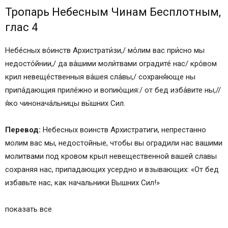
Тропарь Небесным Чинам Бесплотным,
глас 4
Небе́сных во́инств Архистрати́зи,/ мо́лим вас при́сно мы
недосто́йнии,/ да ва́шими моли́твами оградите́ нас/ кро́вом
крил невеще́ственныя ва́шея сла́вы,/ сохраня́юще ны
пpипа́дающия приле́жно и вопию́щия:/ от бед изба́вите ны,//
я́ко чинонача́льницы вы́шних Сил.
Перевод:
Небесных воинств Архистратиги, непрестанно
молим вас мы, недостойные, чтобы вы оградили нас вашими
молитвами под кровом крыл невещественной вашей славы
сохраняя нас, припадающих усердно и взывающих: «От бед
избавьте нас, как начальники Вышних Сил!»
показать все