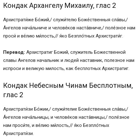
Кондак Архангелу Михаилу, глас 2
Архистрати́же Бо́жий,/ служи́телю Боже́ственныя сла́вы,/
А́нгелов нача́льниче и челове́ков наста́вниче,/ поле́зное нам
проси́ и ве́лию ми́лость,// я́ко Безпло́тных Архистрати́г.
Перевод:
Архистратиг Божий, служитель Божественной
славы Ангелов начальник и людей наставник, полезное нам
испроси и великую милость, как бесплотных Архистратиг.
Кондак Небесным Чинам Бесплотным,
глас 2
Архистрати́зи Бо́жии,/ служи́телие Боже́ственныя сла́вы,/
А́нгелов нача́льницы, и челове́ков наста́вницы,/ поле́зное
нам проси́те, и ве́лию ми́лость,// я́ко Безпло́тных
Архистрати́зи.