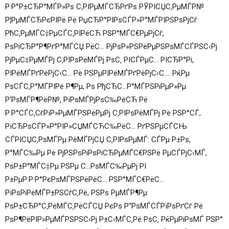
Р·Р°Р±СЂР°МЃР»Рѕ С‚РІРµМЃСЂРґРѕ РЎРІСЏС‚РµМЃР№
Р¦РµМЃСЂРєРІРё Рё РџСЂР°РІРѕСЃР»Р°МЃРІРЅРѕРјСѓ
РћС‚РµМЃС‡РµСЃС‚РІРёСЋ РЅР°МЃС€РµРјСѓ,
РѕРіСЂР°Р¶РґР°МЃСЏ РёС… РјРѕР»РЅРёРµРЅРѕМЃСЃРЅС‹Рј
РјРµС‡РµМЃРј С‚РІРѕРёМЃРј РѕС‚ РІСЃРµС… РІСЂР°Рі,
РІРёМЃРґРёРјС‹С… Рё РЅРµРІРёМЃРґРёРјС‹С…. РќРµ
РѕСЃС‚Р°МЃРІРё Р¶Рµ, Рѕ РђСЂС…Р°МЃРЅРіРµР»Рµ
Р‘РѕМЃР¶РёР№, РїРѕМЃРјРѕС‰РёСЋ Рё
Р·Р°СЃС‚СѓРїР»РµМЃРЅРёРµРј С‚РІРѕРёМЃРј Рё РЅР°СЃ,
РїСЂРѕСЃР»Р°РІР»СЏМЃСЋС‰РёС… РґРЅРµСЃСЊ
СЃРІСЏС‚РѕМЃРµ РёМЃРјСЏ С‚РІРѕРµМЃ: СЃРµ Р±Рѕ,
Р°МЃС‰Рµ Рё РјРЅРѕРіРѕРіСЂРµМЃС€РЅРё РµСЃРјС‹МЃ,
РѕР±Р°МЃС‡Рµ РЅРµ С…РѕМЃС‰РµРј РІ
Р±РµР·Р·Р°РєРѕМЃРЅРёРёС… РЅР°МЃС€РёС…
РїРѕРіРёМЃР±РЅСѓС‚Рё, РЅРѕ РµМЃР¶Рµ
РѕР±СЂР°С‚РёМЃС‚РёСЃСЏ РєРѕ Р“РѕМЃСЃРїРѕРґСѓ Рё
РѕР¶РёРІР»РµМЃРЅРЅС‹Рј Р±С‹МЃС‚Рё РѕС‚ РќРµРіРѕМЃ РЅР°