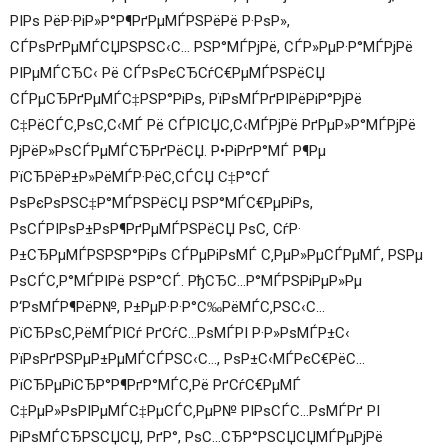
РІРѕ РёР·РіР»Р°Р¶РґРµМЃРЅРёРё Р·РѕР»,
СЃРѕРґРµМЃСЏРЅРЅС‹С… РЅР°МЃРјРё, СЃР»РµР·Р°МЃРјРё
РІРµМЃСЂС‹ Рё СЃРѕРєСЂСѓС€РµМЃРЅРёСЏ
СЃРµСЂРґРµМЃС‡РЅР°РіРѕ, РїРѕМЃРґРІРёРіР°РјРё
С‡РёСЃС‚РѕС‚С‹МЃ Рё СЃРІСЏС‚С‹МЃРјРё РґРµР»Р°МЃРјРё
РјРёР»РѕСЃРµМЃСЂРґРёСЏ. Р•РіРґР°МЃ Р¶Рµ
РїСЂРёР±Р»РёМЃР·РёС‚СЃСЏ С‡Р°СЃ
РѕРєРѕРЅС‡Р°МЃРЅРёСЏ РЅР°МЃС€РµРіРѕ,
РѕСЃРІРѕР±РѕР¶РґРµМЃРЅРёСЏ РѕС‚ СѓР·
Р±СЂРµМЃРЅРЅР°РіРѕ СЃРµРіРѕМЃ С‚РµР»РµСЃРµМЃ, РЅРµ
РѕСЃС‚Р°МЃРІРё РЅР°СЃ. РђСЂС…Р°МЃРЅРіРµР»Рµ
Р‘РѕМЃР¶РёР№, Р±РµР·Р·Р°С‰РёМЃС‚РЅС‹С…
РїСЂРѕС‚РёМЃРІСѓ РґСѓС…РѕМЃРІ Р·Р»РѕМЃР±С‹
РїРѕРґРЅРµР±РµМЃСЃРЅС‹С…, РѕР±С‹МЃРєС€РёС…
РїСЂРµРіСЂР°Р¶РґР°МЃС‚Рё РґСѓС€РµМЃ
С‡РµР»РѕРІРµМЃС‡РµСЃС‚РµР№ РІРѕСЃС…РѕМЃРґ РІ
РіРѕМЃСЂРЅСЏСЏ, РґР°, РѕС…СЂР°РЅСЏСЏМЃРµРјРё