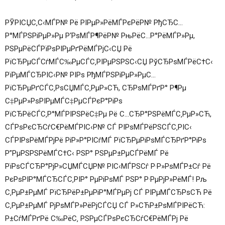
РЎРІСЏС‚С‹МЃР№ Рё РІРµР»РёМЃРєРёР№ РђСЂС…
Р°МЃРЅРіРµР»Рµ Р‘РѕМЃР¶РёР№ РњРёС…Р°РёМЃР»Рµ,
РЅРµРёСЃРїРѕРІРµРґРёМЃРјС‹СЏ Рё
РїСЂРµСЃСѓМЃС‰РµСЃС‚РІРµРЅРЅС‹СЏ РўСЂРѕМЃРёС†С‹
РїРµМЃСЂРІС‹Р№ РІРѕ РђМЃРЅРіРµР»РµС…
РїСЂРµРґСЃС‚РѕСЏМЃС‚РµР»СЋ, СЂРѕМЃРґР° Р¶Рµ
С‡РµР»РѕРІРµМЃС‡РµСЃРєР°РіРѕ
РїСЂРёСЃС‚Р°МЃРІРЅРёС‡Рµ Рё С…СЂР°РЅРёМЃС‚РµР»СЋ,
СЃРѕРєСЂСѓС€РёМЃРІС‹Р№ СЃ РІРѕМЃРёРЅСЃС‚РІС‹
СЃРІРѕРёМЃРјРё РіР»Р°РІСѓМЃ РїСЂРµРіРѕМЃСЂРґР°РіРѕ
Р”РµРЅРЅРёМЃС†С‹ РЅР° РЅРµР±РµСЃРёМЃ Рё
РїРѕСЃСЂР°РјР»СЏМЃСЏР№ РІС‹МЃРЅСѓ Р·Р»РѕМЃР±Сѓ Рё
РєРѕРІР°МЃСЂСЃС‚РІР° РµРіРѕМЃ РЅР° Р·РµРјР»РёМЃ! Рљ
С‚РµР±РµМЃ РїСЂРёР±РµРіР°МЃРµРј СЃ РІРµМЃСЂРѕСЋ Рё
С‚РµР±РµМЃ РјРѕМЃР»РёРјСЃСЏ СЃ Р»СЋР±РѕМЃРІРёСЋ:
Р±СѓМЃРґРё С‰РёС‚ РЅРµСЃРѕРєСЂСѓС€РёМЃРј Рё