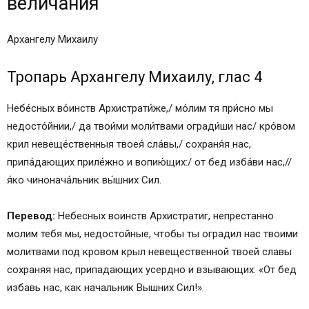
величания
Архангелу Михаилу
Тропарь Архангелу Михаилу, глас 4
Небе́сных во́инств Архистрати́же,/ мо́лим тя при́сно мы
недосто́йнии,/ да твои́ми моли́твами огради́ши нас/ кро́вом
крил невеще́ственныя твоея́ сла́вы,/ сохраня́я нас,
припа́дающих приле́жно и вопию́щих:/ от бед изба́ви нас,//
я́ко чинонача́льник вы́шних Сил.
Перевод:
Небесных воинств Архистратиг, непрестанно
молим тебя мы, недостойные, чтобы ты оградил нас твоими
молитвами под кровом крыл невещественной твоей славы
сохраняя нас, припадающих усердно и взывающих: «От бед
избавь нас, как начальник Вышних Сил!»