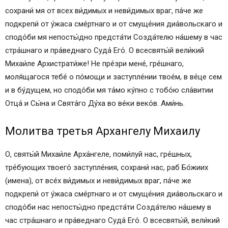
сохрани́ мя от всех ви́димых и неви́димых враг, па́че же
подкрепи́ от у́жаса сме́ртнаго и от смуще́ния диа́вольскаго и
сподо́би мя непосты́дно предста́ти Созда́телю на́шему в час
стра́шнаго и пра́веднаго Суда́ Его́. О всесвяты́й вели́кий
Михаи́ле Архистрати́же! Не пре́зри мене́, гре́шнаго,
моля́щагося тебе́ о по́мощи и заступле́нии твое́м, в ве́це сем
и в бу́дущем, но сподо́би мя та́мо ку́пно с тобо́ю сла́витии
Отца́ и Сы́на и Свята́го Ду́ха во ве́ки веко́в. Ами́нь.
Молитва третья Архангелу Михаилу
О, святы́й Михаи́ле Арха́нгеле, поми́луй нас, гре́шных,
тре́бующих твоего́ заступле́ния, сохрани́ нас, раб Бо́жиих
(имена), от все́х ви́димых и неви́димых враг, па́че же
подкрепи́ от у́жаса сме́ртнаго и от смуще́ния диа́вольскаго и
сподо́би нас непосты́дно предста́ти Созда́телю на́шему в
час стра́шнаго и пра́веднаго Суда́ Его́. О всесвяты́й, вели́кий