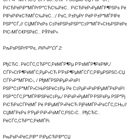
РїСЂРёРїР°МЃРґР°СЋС‰РёС… РїСЂРёР»РµМЃР¶РЅРѕ Рё
РІРѕРїРёСЋМЃС‰РёС…:/ РѕС‚ Р±РµРґ РёР·Р±Р°МЃРІРё
РЅР°СЃ,// СЏМЃРєРѕ С‡РёРЅРѕРЅР°С‡Р°МЃР»СЊРЅРёРє
РІС‹МЃС€РЅРёС… РЎРёР».
РљРѕРЅРґР°Рє,
РіР»Р°СЃ 2:
РђСЂС…РёСЃС‚СЂР°С‚РёМЃР¶Рµ Р‘РѕМЃР¶РёР№,/
СЃР»СѓР¶РёМЃС‚РµР»СЋ Р‘РѕР¶РµМЃСЃС‚РІРµРЅРЅС‹СЏ
СЃР»Р°МЃРІС‹, / РђМЃРЅРіРµР»РѕРІ
РЅР°С‡Р°МЃР»СЊРЅРёС‡Рµ Рё С‡РµР»РѕРІРµМЃРєРѕРІ
РЅР°СЃС‚Р°МЃРІРЅРёС‡Рµ,/ РїРѕР»РµМЃР·РЅРѕРµ РЅР°Рј
РїСЂРѕСЃРёМЃ Рё РІРµМЃР»РёСЋ РјРёМЃР»РѕСЃС‚СЊ,//
СЏМЃРєРѕ Р‘РµР·РїР»РѕМЃС‚РЅС‹С… РђСЂС…
РёСЃС‚СЂР°С‚РёМЃРі.
РњРѕР»РёС‚РІР° РїРµСЂРІР°СЏ