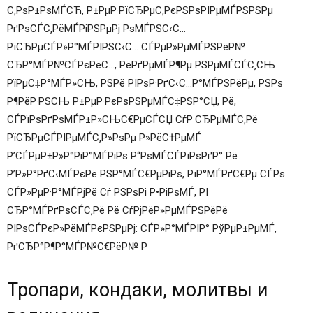
С‚РѕР±РѕМЃСЋ, Р±РµР·РїСЂРµС‚РєРЅРѕРІРµМЃРЅРЅРµ
РґРѕСЃС‚РёМЃРіРЅРµРј РѕМЃРЅС‹С…
РїСЂРµСЃР»Р°МЃРІРЅС‹С… СЃРµР»РµМЃРЅРёР№
СЂР°МЃР№СЃРєРёС…, РёРґРµМЃР¶Рµ РЅРµМЃСЃС‚СЊ
РїРµС‡Р°МЃР»СЊ, РЅРё РІРѕР·РґС‹С…Р°МЃРЅРёРµ, РЅРѕ
Р¶РёР·РЅСЊ Р±РµР·РєРѕРЅРµМЃС‡РЅР°СЏ, Рё,
СЃРїРѕРґРѕМЃР±Р»СЊС€РµСЃСЏ СѓР·СЂРµМЃС‚Рё
РїСЂРµСЃРІРµМЃС‚Р»РѕРµ Р»РёС†РµМЃ
Р’СЃРµР±Р»Р°РіР°МЃРіРѕ Р“РѕМЃСЃРїРѕРґР° Рё
Р’Р»Р°РґС‹МЃРєРё РЅР°МЃС€РµРіРѕ, РїР°МЃРґС€Рµ СЃРѕ
СЃР»РµР·Р°МЃРјРё Сѓ РЅРѕРі Р•РіРѕМЃ, РІ
СЂР°МЃРґРѕСЃС‚Рё Рё СѓРјРёР»РµМЃРЅРёРё
РІРѕСЃРєР»РёМЃРєРЅРµРј: СЃР»Р°МЃРІР° РўРµР±РµМЃ,
РґСЂР°Р¶Р°МЃР№С€РёР№ Р
Тропари, кондаки, молитвы и