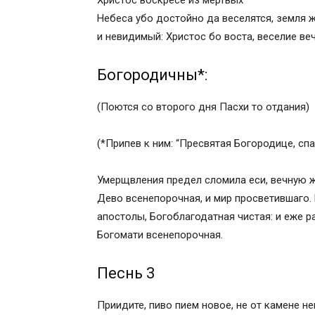
Христос воскресе из мертвых
Небеса убо достойно да веселятся, земля ж
и невидимый: Христос бо воста, веселие ве
Богородичны*:
(Поются со второго дня Пасхи то отдания)
(*Припев к ним: “Пресвятая Богородице, спас
Умерщвления предел сломила еси, вечную ж
Дево всенепорочная, и мир просветившаго.
апостолы, Богоблагодатная чистая: и еже ра
Богомати всенепорочная.
Песнь 3
Приидите, пиво пием новое, не от камене н