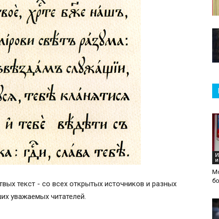
И
и
М
б
твых текст - со всех открытых источников и разных
аших уважаемых читателей.