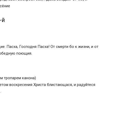
се́ние
-й
врази Его.
жия, а праведницы да возвеселятся.
е: Пасха, Господня Пасха! От смерти бо к жизни, и от
радуемся и возвеселимся в онь.
 победную поющия.
 смерть поправ и сущим во гробех живот
м тропарем канона)
ветом воскресения Христа блистающася, и радуйтеся
.