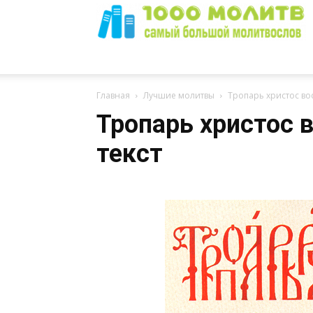
1000
Главная
Лучшие молитвы
Тропарь христос вос
Тропарь христос 
текст
Молитв