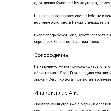
одождивша Христа, в Немже утверждаемся.
Ныне вся исполнишася света, Небо же и зем
востание Христово, в Немже утверждается.
Вчера спогребохся Тебе, Христе, совостаю 
спрослави, Спасе, во Царствии Твоем.
Богородичны:
На нетленную жизнь прихожду днесь, благо
облиставшаго. Бога, Егоже родила еси плот
ликуй, и Сего яко Бога, Пречистая, возвелич
Ипакои, глас 4-й:
Предварившия утро яже о Марии, и обретшия
свете присносущнем Сущаго, с мертвыми чт