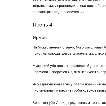
тецыте, и миру проповедите, яко воста Госп
спасающаго род человеческий.
Песнь 4
Ирмос:
На божественней стражи, богоглаголивый Ав
ясно глаголюща: днесь спасение миру, яко 
Мужеский убо пол, яко разверзый девственн
наречеся: непорочен же, яко невкусен сквер
Яко единолетный агнец, благословенный нам
чистительная, и паки из гроба красное пра
Богоотец убо Давид, пред сенным ковчегом