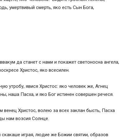
одь, умертвивый смерть, яко есть Сын Бога,
вакум да станет с нами и покажет светоносна ангела,
воскресе Христос, яко всесилен.
ую утробу, явися Христос: яко человек же, Агнец
ны, наша Пасха, и яко Бог истинен совершен речеся.
 венец Христос, волею за всех заклан бысть, Пасха
вды нам возсия Солнце.
 скакаше играя, людие же Божии святии, образов