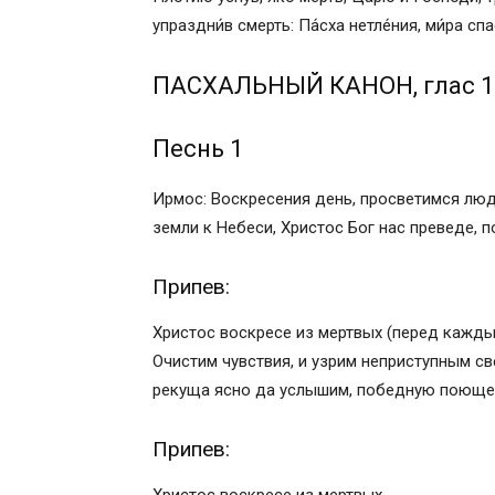
Припев:
упраздни́в смерть: Па́сха нетле́ния, ми́ра спа
Богородичны:
Ексапостиларий самогласен
ПАСХАЛЬНЫЙ КАНОН, глас 1
СТИХИРЫ ПАСХИ
Стих: Да воскреснет Бог, и расточатся 
Песнь 1
Стих: Яко исчезает дым, да исчезнут.
Тако да погибнут грешницы от лица Бо
Ирмос: Воскресения день, просветимся люди
Сей день, егоже сотвори Господь, воз
земли к Небеси, Христос Бог нас преведе,
Слава, и ныне:
Христос воскресе из мертвых, смертию
Припев:
даровав.
Текст:
Христос воскресе из мертвых (перед кажды
Перевод:
Очистим чувствия, и узрим неприступным с
Музыка:
рекуща ясно да услышим, победную поюще
Припев: