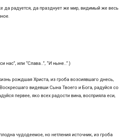
е да радуется, да празднует же мир, видимый же весь
чное.
и нас”, или “Слава…”, “И ныне…”.)
изнь рождшая Христа, из гроба возсиявшаго днесь,
 Воскресшаго видевши Сына Твоего и Бога, радуйся со
дуйся первее, яко всех радости вина, восприяла еси,
еплодна чудодеемое, но нетления источник, из гроба