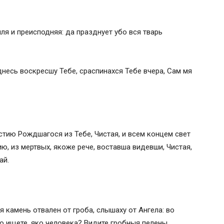
ля и преисподняя: да празднует убо вся тварь
днесь воскресшу Тебе, сраспинахся Тебе вчера, Сам мя
стию Рождшагося из Тебе, Чистая, и всем концем свет
ию, из мертвых, якоже рече, воставша видевши, Чистая,
ай.
 камень отвален от гроба, слышаху от Ангела: во
о ищете, яко человека? Видите гробныя пелены,