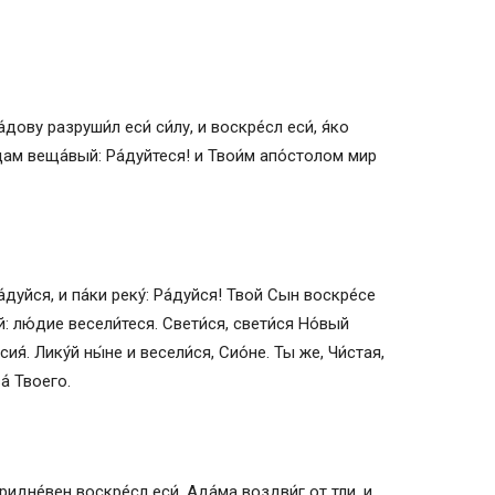
дову разруши́л еси́ си́лу, и воскре́сл еси́, я́ко
цам веща́вый: Ра́дуйтеся! и Твои́м апо́столом мир
а́дуйся, и па́ки реку́: Ра́дуйся! Твой Сын воскре́се
: лю́дие весели́теся. Свети́ся, свети́ся Но́вый
я́. Лику́й ны́не и весели́ся, Сио́не. Ты же, Чи́стая,
а́ Твоего.
ридне́вен воскре́сл еси́, Ада́ма воздви́г от тли, и