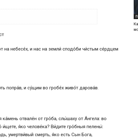
П
К
мо
ю́т на небесе́х, и нас на земли́ сподо́би чи́стым се́рдцем
ть попра́в, и су́щим во гробе́х живо́т дарова́в.
 ка́мень отвале́н от гро́ба, слы́шаху от А́нгела: во
 и́щете, я́ко челове́ка? Ви́дите гро́бныя пелены́:
о́дь, умертви́вый смерть, я́ко есть Сын Бога,