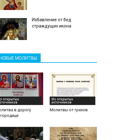
Избавление от бед
страждущих икона
НОВЫЕ МОЛИТВЫ
з открытых
Из открытых
сточников
источников
олитва в дорогу
Молитвы от грехов
огородице