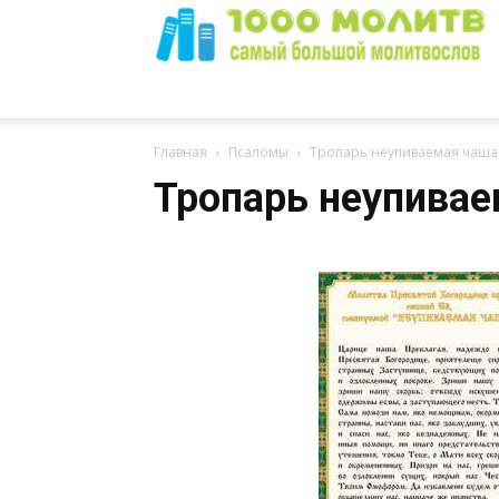
1000
Главная
Псаломы
Тропарь неупиваемая чаша
Тропарь неупивае
Молитв