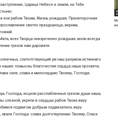
заступление, Царице Небесе и земли, на Тебе
стыню.
И
и
а еси рабом Твоим, Жизнь рождшая, Пренепорочная
Мо
прославление светло празднующе, вернии,
и
тояний.
Мати, всех Творца неизреченно рождшая, моли всегда
ление грехов нам даровати.
 солнечных, слепотствующий ум наш разумом истиннаго
х наших: помыслы благочестия сердца наша просвети,
лава силе, слава и милосердию Твоему, Господи,
ерь Господа, исцели расслабленныя грехом души наша,
ы слезной, укрепи в сердцах рабов Твоих веру
обимся подвигом добрым подвизатися, веру
, хваля Господа: слава долготерпению Твоему, Спасе