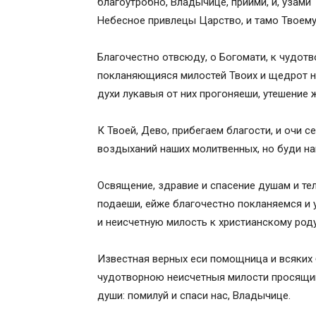
благоутробно, Владычице, приими, и, узами
Небесное привлецы Царство, и тамо Твоему
Благочестно отвсюду, о Богомати, к чудот
покланяющияся милостей Твоих и щедрот не
духи лукавыя от них прогоняеши, утешение 
К Твоей, Дево, прибегаем благости, и очи с
воздыханий наших молитвенных, но буди на
Освящение, здравие и спасение душам и те
подаеши, ейже благочестно покланяемся и 
и неисчетную милость к христианскому род
Известная верных еси помощница и всяких 
чудотворною неисчетныя милости просящим
души: помилуй и спаси нас, Владычице.