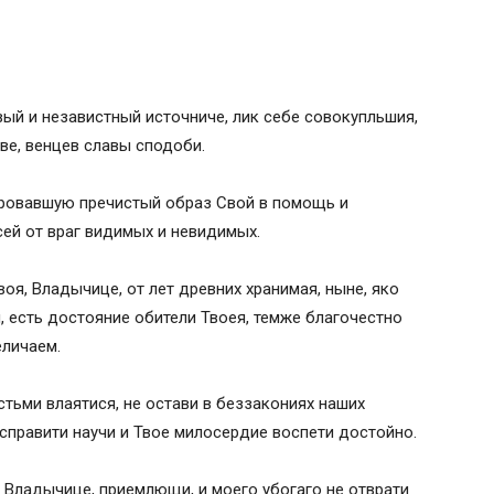
ый и независтный источниче, лик себе совокупльшия,
ве, венцев славы сподоби.
аровавшую пречистый образ Свой в помощь и
сей от враг видимых и невидимых.
я, Владычице, от лет древних хранимая, ныне, яко
 есть достояние обители Твоея, темже благочестно
еличаем.
)
стьми влаятися, не остави в беззакониях наших
а”. Историческая справка
справити научи и Твое милосердие воспети достойно.
е иконой “Неупиваемая чаша”
 иконой “Неупиваемая чаша”, глас 4
 Владычице, приемлющи, и моего убогаго не отврати
“Неупиваемая чаша”, глас 4