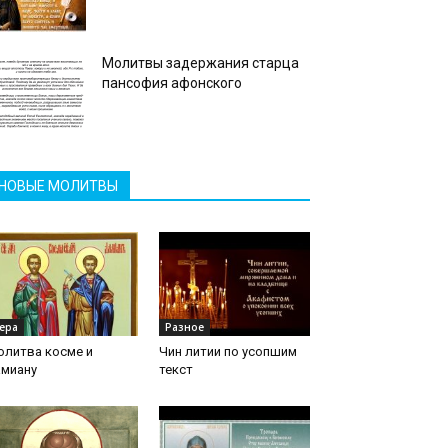
Молитвы задержания старца
пансофия афонского
НОВЫЕ МОЛИТВЫ
ера
Разное
олитва косме и
Чин литии по усопшим
амиану
текст