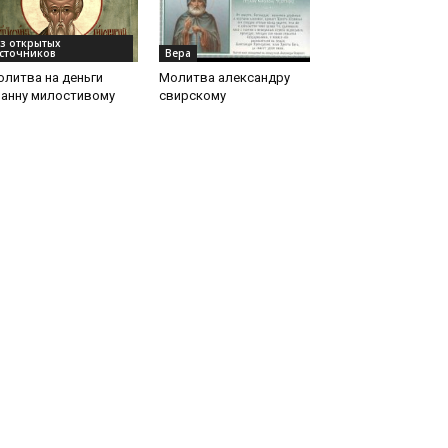
з открытых
сточников
Вера
литва на деньги
Молитва александру
оанну милостивому
свирскому