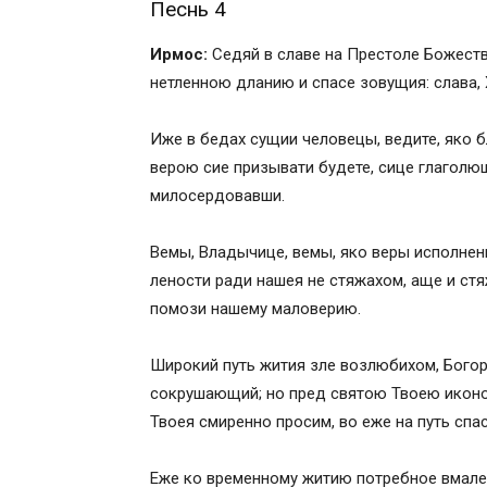
Песнь 4
Молебен Богородице «Неупиваемая Чаш
Совершение особого молебна
Ирмос:
Седяй в славе на Престоле Божеств
Евангельское чтение на молебне Богор
нетленною дланию и спасе зовущия: слава, Х
Акафист и ектения
Молитва Богородице «Неупиваемая Ча
Иже в бедах сущии человецы, ведите, яко б
Молебны перед чудотворными иконами 
верою сие призывати будете, сице глаголющ
милосердовавши.
Вемы, Владычице, вемы, яко веры исполнен
лености ради нашея не стяжахом, аще и стя
помози нашему маловерию.
Широкий путь жития зле возлюбихом, Богор
сокрушающий; но пред святою Твоею иконо
Твоея смиренно просим, во еже на путь спа
Еже ко временному житию потребное вмале 