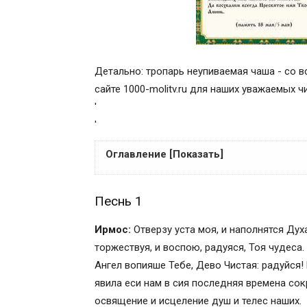
Детально: тропарь неупиваемая чаша - со в
сайте 1000-molitv.ru для наших уважаемых ч
'
'
Оглавление [Показать]
Песнь 1
Песнь 1
Песнь 3
Седален
Ирмос:
Отверзу уста моя, и наполнятся Дух
Песнь 4
торжествуя, и воспою, радуяся, Тоя чудеса.
Песнь 5
Ангел вопияше Тебе, Дево Чистая: радуйся!
Песнь 6
явила еси нам в сия последняя времена со
Кондак, глас 6
освящение и исцеление душ и телес наших.