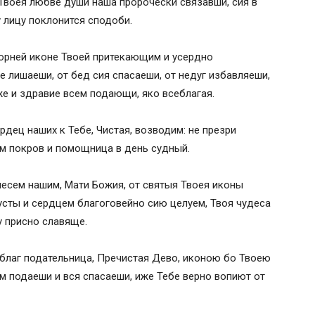
 Твоея любве души наша пророчески связавши, сия в
 лицу поклонится сподоби.
ворней иконе Твоей притекающим и усердно
 лишаеши, от бед сия спасаеши, от недуг избавляеши,
же и здравие всем подающи, яко всеблагая.
ердец наших к Тебе, Чистая, возводим: не презри
м покров и помощница в день судный.
лесем нашим, Мати Божия, от святыя Твоея иконы
усты и сердцем благоговейно сию целуем, Твоя чудеса
у присно славяще.
благ подательница, Пречистая Дево, иконою бо Твоею
 подаеши и вся спасаеши, иже Тебе верно вопиют от