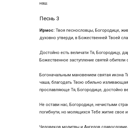
Икос 7
наш.
Кондак 8
Икос 8
Песнь 3
Кондак 9
Ирмос:
Твоя песнословцы, Богородице, жив
Икос 9
духовно утверди, в Божественней Твоей сла
Кондак 10
Икос 10
Достойно есть величати Тя, Богородицу, д
Кондак 11
Божественное заступление святей обители 
Икос 11
Кондак 12
Богоначальным мановением святая икона Тво
Икос 12
чаша, благодать Твою обильно изливающая,
Кондак 13
прославляюще Тя, Богородице, достойно в
Мо­ли́т­ва
Молитвы от недуга пьянства (винопития
Не остави нас, Богородице, нечистыми стра
Икона Божией Матери “Неупиваемая чаш
погибнути, но молящихся Тебе житие свое и
Акафист Пресвятой Богородице пред Е
Тропарь Пресвятой Богородице пред Ее
Человеков молитвы и Ангелов славословие,
Кондак Божией Матери пред Ее иконой 