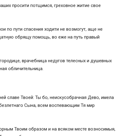
 наших просити потщимся, греховное житие свое
ои по пути спасения ходити не возмогут, аще не
датную обрящу помощь, во еже на путь правый
огородице, врачебница недугов телесных и душевных
вная обличительница.
й славе Твоей: Ты бо, неискусобрачная Дево, имела
и безлетнаго Сына, всем воспевающим Тя мир
орным Твоим образом и на всяком месте возносимыя,