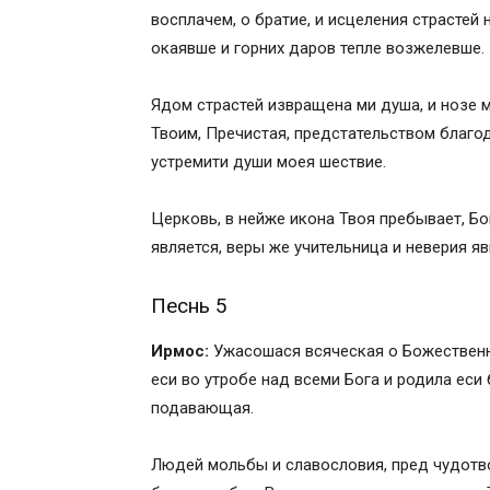
восплачем, о братие, и исцеления страстей
окаявше и горних даров тепле возжелевше.
Ядом страстей извращена ми душа, и нозе м
Твоим, Пречистая, предстательством благо
устремити души моея шествие.
Церковь, в нейже икона Твоя пребывает, Б
является, веры же учительница и неверия я
Песнь 5
Ирмос:
Ужасошася всяческая о Божественне
еси во утробе над всеми Бога и родила ес
подавающая.
Людей мольбы и славословия, пред чудотв