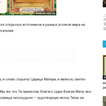
сех открытых источников и разных уголков мира на
итателей.
В
а, и слово отрыгну Царице Матери, и явлюся, светло
М
д
 Мы же что Ти принесем, благаго Царя благая Мати, яко
кровище неоскудное – чудотворную икону Твою на