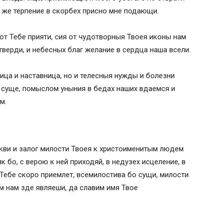
 же терпение в скорбех присно мне подающи.
“Неупиваемая чаша”, глас 6
Ее иконой “Неупиваемая Чаща”
от Тебе прияти, сия от чудотворныя Твоея иконы нам
верди, и небесных благ желание в сердца наша всели.
аша
олитвы)
ица и наставница, но и телесныя нужды и болезни
и суще, помыслом уныния в бедах наших вдаемся и
м.
” ( 5 / 18 Мая)
аша
кви и залог милости Твоея к христоименитым людем
к бо, с верою к ней приходяй, в недузех исцеление, в
 Тебе скоро приемлет, всемилостива бо сущи, милости
м нам зде являеши, да славим имя Твое
ша»