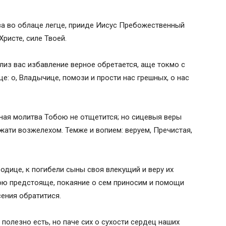
а»
а во облаце легце, прииде Иисус Пребожественный
одице
ристе, силе Твоей.
ша»
лиз вас избавление верное обретается, аще токмо с
«Неупиваемая Чаша» в Серпухове
е: о, Владычице, помози и прости нас грешных, о нас
ная молитва Тобою не отщетится; но сицевыя веры
жати возжелехом. Темже и вопием: веруем, Пречистая,
одице, к погибели сыны своя влекущий и веру их
ю предстояще, покаяние о сем приносим и помощи
сения обратитися.
полезно есть, но паче сих о сухости сердец наших