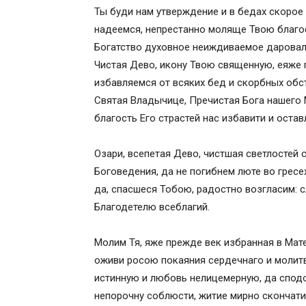
Икос
Ты буди нам утверждение и в бедах скорое 
Песнь 7
надеемся, непрестанно моляще Твою благо
Песнь 8
Богатство духовное неиждиваемое даровал
Песнь 9
Чистая Дево, икону Твою священную, еяже 
Кондак 1
избавляемся от всяких бед и скорбных обс
Икос 1
Святая Владычице, Пречистая Бога нашего 
Кондак 2
благость Его страстей нас избавити и остав
Икос 2
Кондак 3
Озари, всепетая Дево, чистшая светлостей
Икос 3
Боговедения, да не погибнем люте во гресе
Кондак 4
да, спасшеся Тобою, радостно возгласим: с
Икос 4
Благодетелю всеблагий.
Кондак 5
Икос 5
Молим Тя, яже прежде век избранная в Мат
Кондак 6
оживи росою покаяния сердечнаго и молитв
Икос 6
истинную и любовь нелицемерную, да спод
Кондак 7
непорочну соблюсти, житие мирно скончати