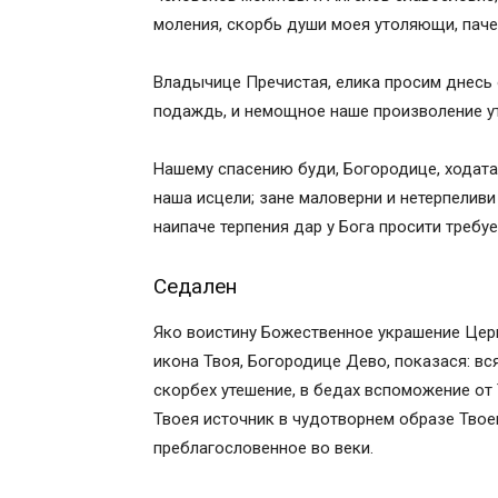
моления, скорбь души моея утоляющи, паче
Кондак Божией Матери пред Ее иконой 
Молитва Пресвятой Богородицы перед 
Владычице Пречистая, елика просим днесь 
Читайте также:
подаждь, и немощное наше произволение ут
Тропарь кондак молитва неупиваемая ч
Иконы Неупиваемая Чаша (тропарь и м
Нашему спасению буди, Богородице, ходата
Обновления на сайте
наша исцели; зане маловерни и нетерпелив
Обновления на сайте
наипаче терпения дар у Бога просити требуе
Объявления
ПОИСК ПО САЙТУ
Седален
Молитва пред иконою “Неупиваемая Чаша
Тропарь кондак молитва неупиваемая ч
Яко воистину Божественное украшение Цер
Что искать?
икона Твоя, Богородице Дево, показася: вся
Архив новостей….
скорбех утешение, в бедах вспоможение от
Последние новости….
Твоея источник в чудотворнем образе Твое
икона Божией Матери «Неупиваемая Ча
преблагословенное во веки.
Спасибо за участие.
Что такое церковная молитва