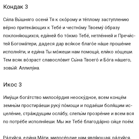
Кондак 3
Си́­ла Вы́ш­ня­го осени́ Тя к ско́рому и те́п­ло­му зас­туп­ле­нию
ве́р­но при­те­ка́ю­щих к Те­бе́ и честно́му Тво­ему́ о́б­ра­зу
поклоня́ющихся, еди́ней бо то́кмо Те­бе́, нетле́нней и Пре­чи́с­
тей Бо­го­ма́­те­ри, да­де­ся дар вся́­кое благо́е на́­ше про­ше́­ние
исполня́ти, и еди́на Ты мо́жеши нам по­мо­щи́, ели́ко хо́щеши.
Тем всяк во́зраст славосло́вит Сы́­на Тво­его́ и Бо́­га на́­ше­го,
зо­вы́й: Алли­лу́иа.
Икос 3
Иму́­щи бо­га́т­ство ми­ло­се́р­дия не­ос­ку́д­ное, всем конце́м
земны́м простира́еши ру­ку́ по́­мо­щи и подае́ши боля́щим ис­
це­ле́­ние, стра́­жду­щим осла́бу, сле­пы́м про­зре́­ние и всем вся
по потре́бе исполня́еши. Мы же Те­бе́ бла­го­да́р­но си́­це по­е́м:
Ра́­дуй­ся, еди́на Ма́­ти, ми­ло­се́р­дие нам яв­ля́ю­щая; ра́­дуй­ся,