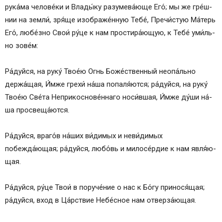
рука́ма че­ло­ве́­ки и Вла­ды́­ку разумева́юще Его́; мы же гре́ш­
нии на зем­ли́, зря́ще изображе́нную Те­бе́, Пречи́стую Ма́­терь
Его́, лю­бе́з­но Свои́ ру́­це к нам простира́ющую, к Те­бе́ уми́ль­
но зо­ве́м:
Ра́­дуй­ся, на ру­ку́ Твое́ю Огнь Бо­же́ст­вен­ный неопа́льно
держа́щая, И́м­же гре­хи́ на́­ша попаля́ются; ра́­дуй­ся, на ру­ку́
Твое́ю Све́­та Неприкоснове́ннаго носи́вшая, И́м­же ду́­ши на́­
ша просвеща́ются.
Ра́­дуй­ся, вра­го́в на́­ших ви́­ди­мых и не­ви́­ди­мых
побежда́ющая; ра́­дуй­ся, лю­бо́вь и ми­ло­се́р­дие к нам яв­ля́ю­
щая.
Ра́­дуй­ся, ру́­це Твои́ в поруче́ние о нас к Бо́­гу принося́щая;
ра́­дуй­ся, вход в Ца́рст­вие Не­бе́с­ное нам отверза́ющая.