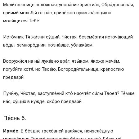
Моли́твеннице нело́жная, упова́ние христиа́н, Обра́дованная,
приими́ мольбы́ от на́с, приле́жно призыва́ющих и
моля́щихся Тебе́.
Исто́чник Тя́ жи́зни су́щий, Чи́стая, безсме́ртия источа́ющий
во́ды, земноро́днии, позна́вше, ублажа́ем.
Вооружи́ся на ны́ лука́вно вра́г, язы́ком, я́коже мече́м,
погуби́ти хотя́, но Твое́ю, Богороди́тельнице, кре́постию
предвари́.
Пучи́ну, Чи́стая, заступле́ний кто́ изочте́т си́лы Твоея́? Те́мже
на́с, су́щих в ну́жде, ско́ро предвари́.
Пе́снь 6.
Ирмо́с:
В бе́здне грехо́вней валя́яся, неизсле́дную
милосе́рдия Твоего́ призыва́ю бе́здну: от тли́, Бо́же мя́