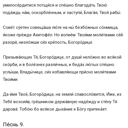
умилосе́рдитися потщи́ся и спе́шно благода́ть Твою́
пода́ждь на́м, оскорбле́нным, и заступи́, Блага́я, Твоя́ рабы́.
Сове́т су́етен совеща́ша лю́те на ны́ безбо́жных со́нмища,
я́коже пре́жде Ахитофе́л. Но вопие́м: Твои́ми моли́твами се́й
разори́, низло́жши си́х кре́пость, Богоро́дице.
Призыва́ющих Тя́, Богоро́дице, от души́ нело́жно во вся́кой
ско́рби, и в боле́знех разли́чных, и беда́х лю́тых спе́шно
услы́ши, Влады́чице, си́х избавля́ющи при́сно моли́твами
Твои́ми.
Да и́мя Твое́, Богоро́дице, на земли́ славосло́вится, И́же, из
Тебе́ возсия́в, гре́шником держа́вную наде́жду и сте́ну Тя́
дарова́: Тобо́ю бо вся́кое дыха́ние к Бо́гу притека́ет.
Пе́снь 9.