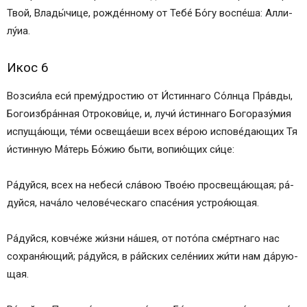
Твой, Вла­ды́­чи­це, рожде́нному от Те­бе́ Бо́­гу воспе́ша: Алли­
лу́иа.
Икос 6
Возсия́ла еси́ прему́дростию от И́с­тин­на­го Со́лн­ца Пра́в­ды,
Бо­го­из­бра́н­ная От­ро­ко­ви́­це, и, лучи́ и́с­тин­на­го Богоразу́мия
испуща́ющи, те́ми освеща́еши всех ве́­рою ис­по­ве́­даю­щих Тя
и́стинную Ма́­терь Бо́­жию бы­ти, во­пию́­щих си́­це:
Ра́­дуй­ся, всех на не­бе­си́ сла́­вою Твое́ю про­све­ща́ю­щая; ра́­
дуй­ся, на­ча́­ло че­ло­ве́­чес­ка­го спа­се́­ния устроя́ющая.
Ра́­дуй­ся, ковче́же жи́з­ни на́шея, от по­то́­па сме́ртнаго нас
сохраня́ющий; ра́­дуй­ся, в ра́йс­ких селе́ниих жи́ти нам да́­рую­
щая.