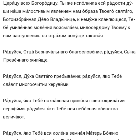
Цари́цу всех Богоро́дицу, Ты же испо́лнила еси́ ра́­дос­ти ду́­
ши на́­ша ми́лостивым яв­ле́­ни­ем нам о́браза Тво­его́ свя­та́­го,
Бо­го­из­бра́н­ная Де́­во Вла­ды́­чи­це, к нему́же кла́няющеся, Те­
бе́ умиле́нная мо­ле́­ния возсыла́ем, милосе́рдому Тво­ему́ к
нам зас­туп­ле­нию со стра́­хом зо­ву́­ще та­ко­ва́я:
Ра́­дуй­ся, От­ца́ Безнача́льнаго благослове́ние; ра́­дуй­ся, Сы́­на
Преве́чнаго жи­ли́­ще.
Ра́­дуй­ся, Ду́­ха Свя­та́­го пребыва́ние; ра́­дуй­ся, я́ко Те­бе́
сла́вят многоочи́тии херуви́ми.
Ра́­дуй­ся, я́ко Те­бе́ по­хва́ль­ная при­но́­сят шестокрила́тии
серафи́ми; ра́­дуй­ся, я́ко Те­бе́ вся не­бе́с­ная во́­ин­ства
велича́ют.
Ра́­дуй­ся, я́ко Те­бе́ вся коле́на зем­на́я Ма́­терь Бо́­жию