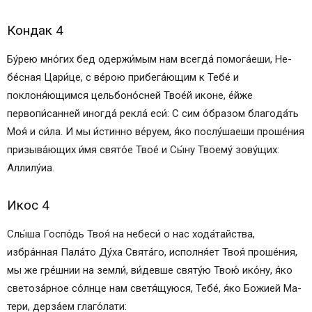
Кондак 4
Бу́­рею мно́гих бед одержи́мым нам всег­да́ по­мо­га́е­ши, Не­
бе́с­ная Ца­ри́­це, с ве́­рою при­бе­га́ю­щим к Те­бе́ и
поклоня́ющимся цель­бо­но́с­ней Тво­е́й ико­не, е́йже
первопи́санней иногда́ рекла́ еси́: С сим о́б­ра­зом бла­го­да́ть
Моя́ и си́­ла. И мы и́стинно ве́­ру­ем, я́ко послу́шаеши про­ше́­ния
при­зы­ва́ю­щих и́мя свято́е Твое́ и Сы́­ну Тво­ему́ зо­ву́­щих:
Алли­лу́иа.
Икос 4
Слы́­ша Гос­по́дь Твоя́ на не­бе­си́ о нас хода́тайства,
избра́нная Па­ла́­то Ду́­ха Свя­та́­го, исполня́ет Твоя́ про­ше́­ния,
мы же гре́ш­нии на зем­ли́, ви́­дев­ше свя­ту́ю Твою́ ико́­ну, я́ко
светоза́рное со́лн­це нам светя́щуюся, Те­бе́, я́ко Бо­жией Ма­
те­ри, дерза́ем гла­го́­ла­ти: