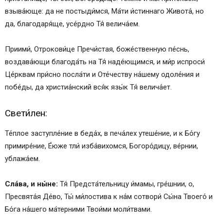
взыва́юще: да не постыди́мся, Ма́ти и́стиннаго Живота́, но
да, благодаря́ще, усе́рдно Тя́ велича́ем.
Приими́, Отрокови́це Пречи́стая, боже́ственную пе́снь,
воздава́ющи благода́ть на Тя́ наде́ющимся, и ми́р испроси́
Це́рквам при́сно посла́ти и Оте́честву на́шему одоле́ния и
побе́ды, да христиа́нский вся́к язы́к Тя́ велича́ет.
Свети́лен:
Те́плое заступле́ние в беда́х, в печа́лех утеше́ние, и к Бо́гу
примире́ние, Е́юже тли́ изба́вихомся, Богоро́дицу, ве́рнии,
ублажа́ем.
Сла́ва, и ны́не:
Тя́ Предста́тельницу и́мамы, гре́шнии, о,
Пресвята́я Де́во, Ты́ ми́лостива к на́м сотвори́ Сы́на Твоего́ и
Бо́га на́шего ма́терними Твои́ми моли́твами.