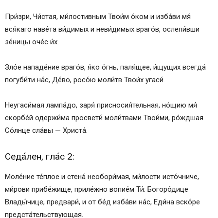
Кондак 11
При́зри, Чи́стая, ми́лостивным Твои́м о́ком и изба́ви мя́
Икос 11
вся́каго наве́та ви́димых и неви́димых враго́в, ослепи́вши
Кондак 12
зе́ницы оче́с и́х.
Икос 12
Кондак 13
Зло́е нападе́ние враго́в, я́ко о́гнь, паля́щее, и́щущих всегда́
Мо­ли́т­ва пер­вая
погуби́ти на́с, Де́во, росо́ю моли́тв Твои́х угаси́.
Мо­ли́т­ва вто­рая
История
Неугаси́мая лампа́до, заря́ присносия́тельная, но́щию мя́
Иконография
скорбе́й одержи́ма просвети́ моли́твами Твои́ми, ро́ждшая
Литература
Со́лнце сла́вы — Христа́.
Что означает икона «Утоли моя печали»
День празднования
Седа́лен, гла́с 2:
Где находится икона «Утоли печали»
Икона «Утоли моя печали» — в чем помогает
Моле́ние те́плое и стена́ необори́мая, ми́лости исто́чниче,
«Утоли мои печали» — икона, о чем молятся
ми́рови прибе́жище, приле́жно вопие́м Ти́: Богоро́дице
Молитвы перед образом Утешительницы
Влады́чице, предвари́, и от бе́д изба́ви на́с, Еди́на вско́ре
предста́тельствующая.