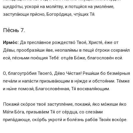
щедро́ты, ускори́ на моли́тву, и потщи́ся на умоле́ние,
заступа́ющи при́сно, Богоро́дице, чту́щих Тя́.
Пе́снь 7.
Ирмо́с:
Да пресла́вное рождество́ Твое́, Христе́, е́же от
Де́вы, прообрази́ши я́ве, неопали́мы в пещи́ о́троки сохрани́л
еси́, пе́сньми пою́щия Тебе́: отце́в Бо́же, благослове́н еси́.
О, благоутро́бия Твоего́, Де́во Чи́стая! Реши́ши бо безме́рныя
печа́ли и напа́сти призыва́ющим в ну́жде и обстоя́нии. Те́мже
и ны́не помози́, Благослове́нная, Тя́ восхваля́ющим.
Покажи́ ско́рое твое́ заступле́ние, покажи́, я́ко мо́жеши я́ко
Ма́ти Бо́га, призыва́ем Тя́ от се́рдца, со слеза́ми
припа́дающе, ско́рбь укроти́ и боле́знь рабо́в Твои́х вско́ре.