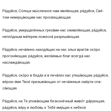
Ра́­дуй­ся, Со́лн­це мы́сленное нам яв­ля́ю­щая; ра́­дуй­ся, Све́­
том не­мер­ца́ю­щим нас про­све­ща́ю­щая.
Ра́­дуй­ся, умерщвле́нных греха́ми нас ожив­ля́ю­щая; ра́­дуй­ся,
непло́дным ма́терем ложесна́ разреша́ющая.
Ра́­дуй­ся, неча́янно на­ходя́­щих на нас злых вра­го́в ско́ро
про­го­ня́ю­щая; ра́­дуй­ся, жела́емых благ всег­да́ нас
наслажда́ющая.
Ра́­дуй­ся, ско́ро в бе­да́х и в пе­ча́­лех нас утеша́ющая; ра́­дуй­ся,
ве́­рою и́мя Твое́ при­зы­ва́ю­щих от неча́янныя сме́р­ти спа­
са́ю­щая.
Ра́­дуй­ся, на Тя упова́ющим безконе́чный жи­во́т да́­рую­щая;
ра́­дуй­ся, ве́­ру и лю­бо́вь к Те­бе́ иму́­щих к не­бе­си́