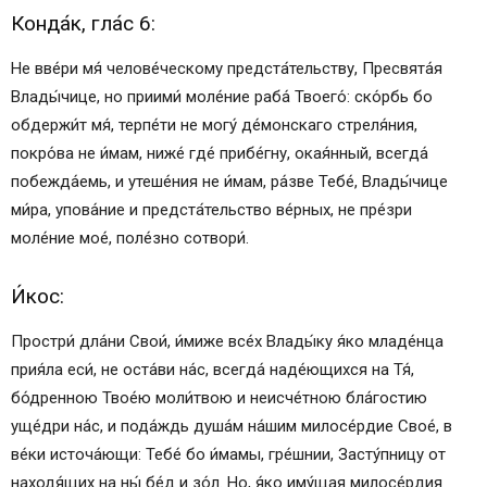
Конда́к, гла́с 6:
Не вве́ри мя́ челове́ческому предста́тельству, Пресвята́я
Влады́чице, но приими́ моле́ние раба́ Твоего́: ско́рбь бо
обдержи́т мя́, терпе́ти не могу́ де́монскаго стреля́ния,
покро́ва не и́мам, ниже́ где́ прибе́гну, окая́нный, всегда́
побежда́емь, и утеше́ния не и́мам, ра́зве Тебе́, Влады́чице
ми́ра, упова́ние и предста́тельство ве́рных, не пре́зри
моле́ние мое́, поле́зно сотвори́.
И́кос:
Простри́ дла́ни Свои́, и́миже все́х Влады́ку я́ко младе́нца
прия́ла еси́, не оста́ви на́с, всегда́ наде́ющихся на Тя́,
бо́дренною Твое́ю моли́твою и неисче́тною бла́гостию
уще́дри на́с, и пода́ждь душа́м на́шим милосе́рдие Свое́, в
ве́ки источа́ющи: Тебе́ бо и́мамы, гре́шнии, Засту́пницу от
находя́щих на ны́ бе́д и зо́л. Но, я́ко иму́щая милосе́рдия