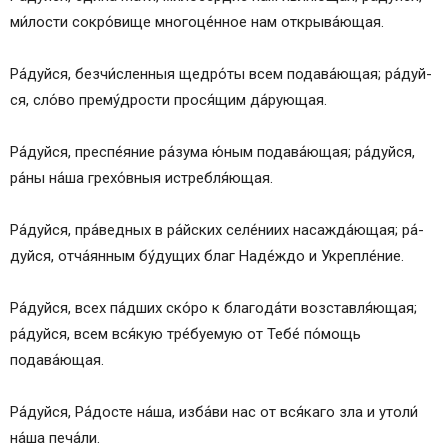
ми́­лос­ти со­кро́­ви­ще мно­го­це́н­ное нам от­кры­ва́ю­щая.
Ра́­дуй­ся, безчи́сленныя щед­ро́­ты всем подава́ющая; ра́­дуй­
ся, сло́­во пре­му́д­ро­сти про­ся́­щим да́­рую­щая.
Ра́­дуй­ся, пре­спе́­яние ра́­зу­ма ю́ным подава́ющая; ра́­дуй­ся,
ра́­ны на́­ша гре­хо́в­ныя истребля́ющая.
Ра́­дуй­ся, пра́­вед­ных в ра́йс­ких селе́ниих насажда́ющая; ра́­
дуй­ся, отча́янным бу́дущих благ На­де́ж­до и Укреп­ле́­ние.
Ра́­дуй­ся, всех па́дших ско́ро к бла­го­да́­ти возставля́ющая;
ра́­дуй­ся, всем вся́­кую тре́буемую от Те­бе́ по́­мощь
подава́ющая.
Ра́­дуй­ся, Ра́­дос­те на́­ша, из­ба́­ви нас от вся́­ка­го зла и утоли́
на́­ша пе­ча́­ли.