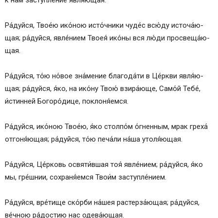
Ра́­дуй­ся, Твое́ю ико́­ною исто́чники чу­де́с всю́ду ис­то­ча́ю­
щая; ра́­дуй­ся, яв­ле́­ни­ем Твоея́ ико́­ны вся лю́­ди про­све­ща́ю­
щая.
Ра́­дуй­ся, то́ю но́вое зна́­ме­ние бла­го­да́­ти в Це́рк­ви яв­ля́ю­
щая; ра́­дуй­ся, я́ко, на ико́­ну Твою́ взи­ра́ю­ще, Само́й Те­бе́,
и́стинней Бо­го­ро́­ди­це, по­кло­ня́­ем­ся.
Ра́­дуй­ся, ико́­ною Твое́ю, я́ко столпо́м о́гненным, мрак греха́
от­го­ня́ю­щая; ра́­дуй­ся, то́ю пе­ча́­ли на́­ша утоля́ющая.
Ра́­дуй­ся, Це́р­ковь освяти́вшая тоя́ яв­ле́­ни­ем; ра́­дуй­ся, я́ко
мы, гре́ш­нии, сохраня́емся Тво­и́м заступле́нием.
Ра́­дуй­ся, вре́тище ско́р­би на́шея рас­тер­за́ю­щая; ра́­дуй­ся,
ве́чною ра́­дос­тию нас одева́ющая.