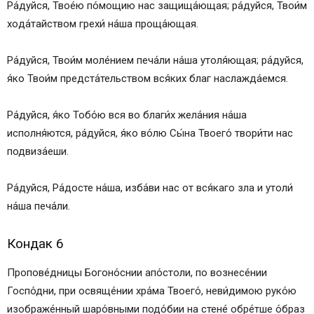
Ра́­дуй­ся, Твое́ю по́­мо­щию нас защища́ющая; ра́­дуй­ся, Тво­и́м
хо­да́­тай­ством гре­хи́ на́­ша проща́ющая.
Ра́­дуй­ся, Тво­и́м мо­ле́­ни­ем пе­ча́­ли на́­ша утоля́ющая; ра́­дуй­ся,
я́ко Тво­и́м пред­ста́­тель­ством вся́­ких благ наслажда́емся.
Ра́­дуй­ся, я́ко То­бо́ю вся во бла­ги́х жела́ния на́­ша
исполня́ются, ра́­дуй­ся, я́ко во́лю Сы́­на Тво­его́ твори́ти нас
подвиза́еши.
Ра́­дуй­ся, Ра́­дос­те на́­ша, из­ба́­ви нас от вся́­ка­го зла и утоли́
на́­ша пе­ча́­ли.
Кондак 6
Пропове́дницы Богоно́снии апо́столи, по вознесе́нии
Госпо́дни, при освяще́нии хра́ма Твоего́, неви́димою ру­ко́ю
изображе́нный шаро́вными подо́бии на стене́ обре́тше о́б­раз