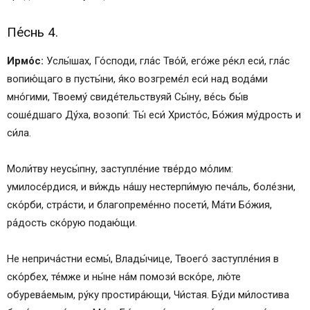
Пе́снь 4.
Ирмо́с:
Услы́шах, Го́споди, гла́с Тво́й, его́же ре́кл еси́, гла́с
вопию́щаго в пусты́ни, я́ко возгреме́л еси́ над вода́ми
мно́гими, Твоему́ свиде́тельствуяй Сы́ну, ве́сь бы́в
соше́дшаго Ду́ха, возопи́: Ты́ еси́ Христо́с, Бо́жия му́дрость и
си́ла.
Моли́тву неусы́пну, заступле́ние тве́рдо мо́лим:
умилосе́рдися, и ви́ждь на́шу нестерпи́мую печа́ль, боле́зни,
ско́рби, стра́сти, и благопреме́нно посети́, Ма́ти Бо́жия,
ра́дость ско́рую подаю́щи.
Не неприча́стни есмы́, Влады́чице, Твоего́ заступле́ния в
ско́рбех, те́мже и ны́не на́м помози́ вско́ре, лю́те
обурева́емым, ру́ку простира́ющи, Чи́стая. Бу́ди ми́лостива