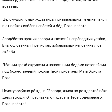
возведи́.
Целому́дрия су́щи хода́таица, призыва́ющим Тя́ ны́не яви́ся
и от вся́ких изба́ви напа́стей и бе́д, Богоневе́сто.
Злоде́йства вра́жия разори́ и клеветы́ непра́ведныя уста́ви,
Благослове́нная Пречи́стая, избавля́ющи непови́нныя от
ско́рби.
Лю́тыми грехи́ окруже́ни и напа́стными беда́ми потопля́еми,
под боже́ственный покро́в Тво́й прибега́ем, Ма́ти Христа́
Бо́га.
Неискусому́жно ро́ждши Го́спода, яви́ся по рождестве́ па́ки
де́вствующи. О, пресла́внаго чудесе́, в Тебе́ соде́ланнаго,
Богоневе́сто!