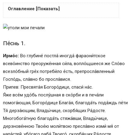
Оглавление [Показать]
Пе́снь 1.
Пе́снь 3.
Седа́лен, гла́с 2:
Пе́снь 1.
Пе́снь 4.
Пе́снь 5.
Ирмо́с:
Во глубине́ постла́ иногда́ фараони́тское
Пе́снь 6.
всево́инство преоруже́нная си́ла, вопло́щшееся же Сло́во
Конда́к, гла́с 6:
всезло́бный гре́х потреби́ло е́сть, препросла́вленный
И́кос:
Госпо́дь, сла́вно бо просла́вися.
Пе́снь 7.
Припев: Пресвята́я Богоро́дице, спаси́ на́с.
Пе́снь 8.
Я́же все́м удо́бь послу́шная в ско́рби и в печа́ли
Пе́снь 9.
помога́ющая, Богоро́дице Блага́я, благода́ть пода́ждь пе́ти
Свети́лен:
Тя́ дерза́ющим, Влады́чице, скорбя́щих Ра́досте.
Кондак 1
Многобога́тную благода́ть стяжа́вши, Влады́чице,
Икос 1
дерзнове́нною Твое́ю моли́твою пресла́вно изми́ мя́ от
Кондак 2
напа́стей, убо́гаго раба́ Твоего́, скорбя́щих Ра́досте.