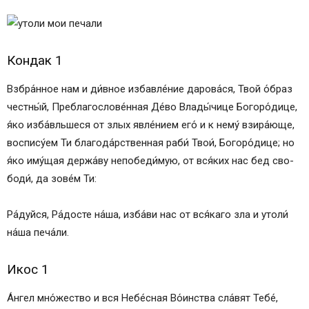
Кондак 1
Взбра́нное нам и ди́в­ное из­бав­ле́­ние да­ро­ва́­ся, Твой о́б­раз
чест­ны́й, Преблагослове́нная Де́­во Вла­ды́­чи­це Бо­го­ро́­ди­це,
я́ко из­ба́вль­ше­ся от злых яв­ле́­ни­ем его́ и к не­му́ взи­ра́ю­ще,
воспису́ем Ти бла­го­да́р­ствен­ная раби́ Твои́, Бо­го­ро́­ди­це; но
я́ко иму́щая держа́ву непобеди́мую, от вся́­ких нас бед сво­
боди́, да зо­ве́м Ти:
Ра́­дуй­ся, Ра́­дос­те на́­ша, из­ба́­ви нас от вся́­ка­го зла и утоли́
на́­ша пе­ча́­ли.
Икос 1
А́н­гел мно́­жест­во и вся Не­бе́с­ная Во́­ин­ства сла́вят Те­бе́,