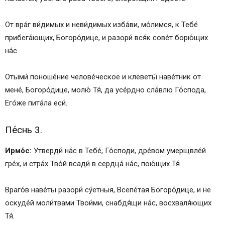
Икос 2
Кондак 3
От вра́г ви́димых и неви́димых изба́ви, мо́лимся, к Тебе́
Икос 3
прибега́ющих, Богоро́дице, и разори́ вся́к сове́т борю́щих
Кондак 4
на́с.
Икос 4
Кондак 5
Отыми́ поноше́ние челове́ческое и клеветы́ наве́тник от
Икос 5
мене́, Богоро́дице, молю́ Тя́, да усе́рдно сла́влю Го́спода,
Кондак 6
Его́же пита́ла еси́.
Икос 6
Пе́снь 3.
Кондак 7
Икос 7
Ирмо́с:
Утверди́ на́с в Тебе́, Го́споди, дре́вом умерщвле́й
Кондак 8
гре́х, и стра́х Тво́й всади́ в сердца́ на́с, пою́щих Тя́.
Икос 8
Кондак 9
Враго́в наве́ты разори́ су́етныя, Всепе́тая Богоро́дице, и не
Икос 9
оскуде́й моли́твами Твои́ми, снабдя́щи на́с, восхваля́ющих
Кондак 10
Тя́.
Икос 10