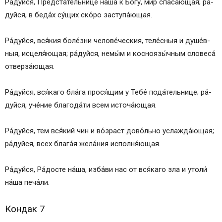
Ра́­дуй­ся, Предста́тельнице на́­ша к Бо́­гу, мир спа­са́ю­щая; ра́­
дуй­ся, в бе­да́х су́­щих ско́ро заступа́ющая.
Ра́­дуй­ся, вся́­кия бо­ле́з­ни челове́ческия, те­ле́с­ныя и ду­ше́в­
ныя, исцеля́ющая; ра́­дуй­ся, немы́м и косноязы́чным словеса́
отверза́ющая.
Ра́­дуй­ся, вся́­ка­го бла́га про­ся́­щим у Те­бе́ пода́тельнице; ра́­
дуй­ся, уче́ние бла­го­да́­ти всем ис­то­ча́ю­щая.
Ра́­дуй­ся, тем вся́кий чин и во́зраст дово́льно услажда́ющая;
ра́­дуй­ся, всех бла­га́я жела́ния исполня́ющая.
Ра́­дуй­ся, Ра́­дос­те на́­ша, из­ба́­ви нас от вся́­ка­го зла и утоли́
на́­ша пе­ча́­ли.
Кондак 7