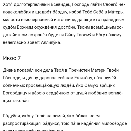
Хо­тя́ дол­го­тер­пе­ли́­вый Всеви́дец Гос­по́дь яви́­ти Сво­его́ че­
ло­ве­ко­лю́­бия и щед­ро́т бе́зд­ну, избра́ Те­бе́ Се­бе́ в Ма́­терь,
ми́­лос­ти неисчерпа́емый ис­то́ч­ни­че, да а́ще кто пра́ведным
судо́м Бо́­жи­им осужде́ния досто́ин, Тво­и́м всемо́щным хо­
да́­тай­ством сохране́н бу́дет и Сы́­ну Тво­ему́ и Бо́­гу на́­ше­му
велегла́сно зо­ве́т: Алли­лу́иа.
Икос 7
Ди́вна показа́л еси́ дела́ Твоя́ в Пре­чи́с­тей Ма­те­ри Тво­е́й,
Го́с­по­ди, и ди́вну дарова́л еси́ нам Ея́ ико́­ну, па́­че луче́й
со́лнечных просвеща́ющую лю­де́й, я́ко Са́мую зря́щих
Богоро́дицу и ве́­рою серде́чною от души́ лю­бо́­вию во­пию́­
щих та­ко­ва́я:
Ра́­дуй­ся, ико́­ну Твою́ на зем­ли́, я́ко о́блак, всем
распростира́ющая; ра́­дуй­ся, то́ю па́­че наде́яния милосе́рдое
к нам за­ступ­ле́­ние яв­ля́ю­щая.