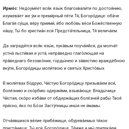
Ирмо́с:
Недоуме́ет вся́к язы́к благохвали́ти по достоя́нию,
изумева́ет же у́м и преми́рный пе́ти Тя́, Богоро́дице: оба́че
Блага́я су́щи, ве́ру приими́, и́бо любо́вь ве́си Боже́ственную
на́шу, Ты́ бо христиа́н еси́ Предста́тельница, Тя́ велича́ем.
Да загради́тся вся́к язы́к, лука́вым поуча́яйся, да молча́т
устна́ льсти́вая и уста́, непра́ведно глаго́лющая на
пра́веднаго беззако́ние, горды́нею и за́вистию вражде́бною
вку́пе, Богоро́дицы моли́твою и святы́х Христо́вых.
В моли́твах бо́друю, Чи́стую Богоро́дицу призыва́ем вси́,
боле́знию и ско́рбию одержи́ми, взыва́юще: Влады́чице
Чи́стая, ско́ро изба́ви от обдержа́щих боле́зней рабы́ Твоя́
при́сно, я́ко по Бо́зе Засту́пницы ины́я не и́мамы.
Отча́явшихся ве́лие прибе́жище, обурева́емых ти́хое
приста́нище, Ты́ еси́, Богоро́дице. Те́мже и мы́ притека́ем,