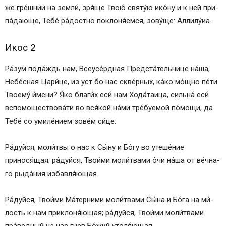
же гре́ш­нии на зем­ли́, зря́ще Твою́ свя­ту́ю ико́­ну и к ней при­
па́­даю­ще, Те­бе́ ра́­дост­но по­кло­ня́­ем­ся, зо­ву́­ще: Алли­лу́иа.
Икос 2
Ра́­зум по­да́ждь нам, Всеусе́рдная Предста́тельнице на́­ша,
Не­бе́с­ная Ца­ри́­це, из уст бо нас скве́рных, ка́­ко мо́щно пе́­ти
Тво­ему́ и́мени? Я́ко бла­ги́х еси́ нам Хода́таица, сильна́ еси́
вспомоществова́ти во вся́­кой на́­ми тре́буемой по́­мо­щи, да
Те­бе́ со уми­ле́­нием зо­ве́м си́­це:
Ра́­дуй­ся, мо­ли́т­вы о нас к Сы́­ну и Бо́­гу во уте­ше́­ние
принося́щая; ра́­дуй­ся, Тво­и́ми мо­ли́т­ва­ми о́чи на́­ша от ве́ч­на­
го рыда́ния из­бав­ля́ю­щая.
Ра́­дуй­ся, Тво­и́ми Ма́­тер­ни­ми мо­ли́т­ва­ми Сы́­на и Бо́­га на ми́­
лость к нам приклоня́ющая; ра́­дуй­ся, Тво­и́ми мо­ли́т­ва­ми
пра́ведный на нас гнев Бо́­жий утоля́ющая.