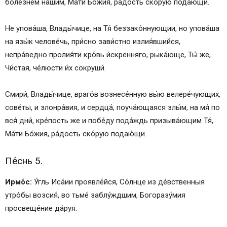
боле́знем на́шим, Ма́ти Бо́жия, ра́дость ско́рую подаю́щи.
Не упова́ша, Влады́чице, на Тя́ беззако́ннующии, но упова́ша
на язы́к челове́чь, при́сно зави́стно излия́вшийся,
непра́ведно пролия́ти кро́вь и́скренняго, рыка́юще, Ты́ же,
Чи́стая, че́люсти и́х сокруши́.
Смири́, Влады́чице, враго́в вознесе́нную вы́ю велере́чующих,
сове́ты, и злонра́вия, и сердца́, поуча́ющаяся злы́м, на мя́ по
вся́ дни́, кре́пость же и побе́ду пода́ждь призыва́ющим Тя́,
Ма́ти Бо́жия, ра́дость ско́рую подаю́щи.
Пе́снь 5.
Ирмо́с:
У́гль Иса́ии проявле́йся, Со́лнце из де́вственныя
утро́бы возсия́, во тьме́ заблу́ждшим, Богоразу́мия
просвеще́ние да́руя.