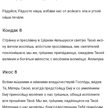
Ра́­дуй­ся, Ра́­дос­те на́­ша, из­ба́­ви нас от вся́­ка­го зла и утоли́
на́­ша пе­ча́­ли.
Кондак 8
Стра́нну и пресла́вну в Це́рк­ви я́вльшуюся свя­ту́ю Твою́ ико́­
ну а́нгели воспе́ша, апо́столи просла́виша, лик свя­ти́­те­лей
поклони́шася, мы же, гре́ш­нии, при­па́­даю­ще, ожида́ем Твоея́
ве­ли́­кия и бо­га́­тыя ми́­лос­ти, с ве­се́­ли­ем во­пию́­ще: Алли­лу́иа.
Икос 8
Все́­ми вы́шними и ни́жними влады́чествуяй Гос­по́дь, ви́­дев
Тя, Ма́­терь Свою́, всег­да́ предстоя́щу Ему́ и со уми­ле́­нием
Ему́ принося́щу мо­ле́­ние о нас гре́ш­ных, обеща́ испо́лнити
вся про­ше́­ния Твоя́. Мы же, гре́ш­нии, наде́ющеся на Твоя́
Ма́терния о нас мо­ли́т­вы, бла­го­да́р­ствен­ная Те­бе́ при­но́­сим