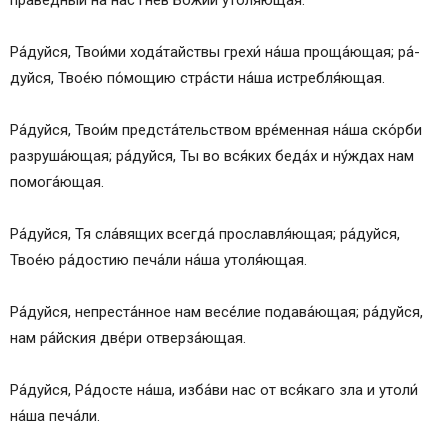
Ра́­дуй­ся, Тво­и́ми хода́тайствы гре­хи́ на́­ша проща́ющая; ра́­
дуй­ся, Твое́ю по́­мо­щию стра́с­ти на́­ша истребля́ющая.
Ра́­дуй­ся, Тво­и́м пред­ста́­тель­ством вре́­мен­ная на́­ша ско́р­би
раз­ру­ша́ю­щая; ра́­дуй­ся, Ты во вся́­ких бе­да́х и ну́ж­дах нам
помога́ющая.
Ра́­дуй­ся, Тя сла́вящих всег­да́ про­слав­ля́ю­щая; ра́­дуй­ся,
Твое́ю ра́­дос­тию пе­ча́­ли на́­ша утоля́ющая.
Ра́­дуй­ся, непреста́нное нам ве­се́­лие подава́ющая; ра́­дуй­ся,
нам ра́йс­кия две́ри отверза́ющая.
Ра́­дуй­ся, Ра́­дос­те на́­ша, из­ба́­ви нас от вся́­ка­го зла и утоли́
на́­ша пе­ча́­ли.