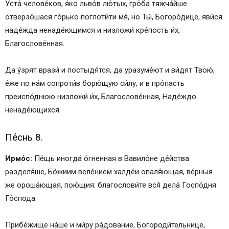
Уста́ челове́ков, я́ко льво́в лю́тых, гро́ба тяжча́йше
отверзо́шася го́рько поглоти́ти мя́, но Ты́, Богоро́дице, яви́ся
наде́жда ненаде́ющимся и низложи́ кре́пость и́х,
Благослове́нная.
Да у́зрят врази́ и постыдя́тся, да уразуме́ют и ви́дят Твою́,
е́же по на́м сопроти́в борю́щую си́лу, и в про́пасть
преиспо́днюю низложи́ и́х, Благослове́нная, Наде́ждо
ненаде́ющихся.
Пе́снь 8.
Ирмо́с:
Пе́щь иногда́ о́гненная в Вавило́не де́йства
разделя́ше, Бо́жиим веле́нием халде́и опаля́ющая, ве́рныя
же ороша́ющая, пою́щия: благослови́те вся́ дела́ Госпо́дня
Го́спода.
Прибе́жище на́ше и ми́ру ра́дование, Богороди́тельнице,