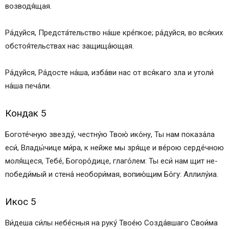
возводя́щая.
Ра́­дуй­ся, Предста́тельство на́­ше кре́п­кое; ра́­дуй­ся, во вся́­ких
обстоя́тельствах нас защища́ющая.
Ра́­дуй­ся, Ра́­дос­те на́­ша, из­ба́­ви нас от вся́­ка­го зла и утоли́
на́­ша пе­ча́­ли.
Кондак 5
Боготе́чную звезду́, чест­ну́ю Твою́ ико́­ну, Ты нам показа́ла
еси́, Вла­ды́­чи­це ми́­ра, к ней­же мы зря́ще и ве́­рою серде́чною
мо­ля́­ще­ся, Те­бе́, Бо­го­ро́­ди­це, гла­го́­лем: Ты еси́ нам щит не­
по­бе­ди́­мый и сте­на́ не­обо­ри́­мая, во­пию́­щим Бо́­гу: Алли­лу́иа.
Икос 5
Ви́деша си́­лы не­бе́с­ныя на ру­ку́ Твое́ю Со­зда́в­ша­го Свои́ма