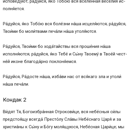
испове́дуют; ра́­дуй­ся, я́ко То­бо́ю вся вселе́нная ве­се́­лия ис­
пол­ня́­ет­ся.
Ра́­дуй­ся, я́ко То­бо́ю вся бо­ле́з­ни на́­ша ис­це­ля́­ют­ся; ра́­дуй­ся,
Тво­и́ми бо мо­ли́т­ва­ми пе­ча́­ли на́­ша утоля́ются.
Ра́­дуй­ся, Тво­и́ми бо хода́тайствы вся про­ше́­ния на́­ша
исполня́ются; ра́­дуй­ся, я́ко Те­бе́ и Сы́­ну Тво­ему́ в Тво­е́й чест­
не́й ико­не бла­го­да́р­но по­кло­ня́­ем­ся.
Ра́­дуй­ся, Ра́­дос­те на́­ша, из­ба́­ви нас от вся́­ка­го зла и утоли́
на́­ша пе­ча́­ли.
Кондак 2
Ви́дят Тя, Бо­го­из­бра́н­ная От­ро­ко­ви́­це, вся не­бе́с­ныя си́­лы
предстоя́щу всег­да́ Пре­сто́­лу Сла́­вы Не­бе́с­на­го Ца­ря́ и за
христиа́ны к Сы́­ну и Бо́­гу моля́щуюся, Не­бе́с­ная Ца­ри́­це; мы