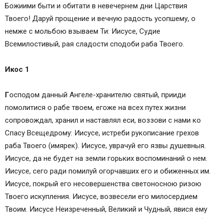
Божиими быти и обитати в невечернем дни Царствия
Твоего! Даруй прощение и вечную радость усопшему, о
немже с мольбою взываем Ти: Иисусе, Судие
Всемилостивый, рая сладости сподоби раба Твоего.
Икос 1
Г
осподом данный Ангеле-хранителю святый, прииди
помолитися о рабе твоем, егоже на всех путех жизни
сопровождал, хранил и наставлял еси, воззови с нами ко
Спасу Всещедрому: Иисусе, истреби рукописание грехов
раба Твоего (имярек). Иисусе, уврачуй его язвы душевныя.
Иисусе, да не будет на земли горьких воспоминаний о нем.
Иисусе, сего ради помилуй огорчавших его и обиженных им.
Иисусе, покрый его несовершенства светоносною ризою
Твоего искупления. Иисусе, возвесели его милосердием
Твоим. Иисусе Неизреченный, Великий и Чудный, явися ему