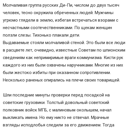
Молчаливая группа русских Ди-Пи, числом до двух тысяч
человек, тесно окружила обреченных людей. Мужчины
угрюмо глядели в землю, избегая встречаться взорами с
несчастными соотечественниками. По щекам женщин
ползли слезы. Тихонько плакали дети.
Выдаваемые стояли молчаливой стеной. Это были все люди
в расцвете лет, очевидно, известные Советам по шпионским
сведениям как непримиримые враги коммунизма. Кисти рук
каждого из них были охвачены наручниками. Многие из них
были жестоко избиты при оказанном сопротивлении.
Несколько раненых опирались на плечи своих товарищей.
Шли последние минуты проверки перед посадкой на
советские грузовики. Толстый довольный советский
полковник войск МГБ, с малиновым околышем, начал
выкликать имена. Но ему никто не отвечал. Мрачные
взгляды исподлобья следили за его движением. Тогда