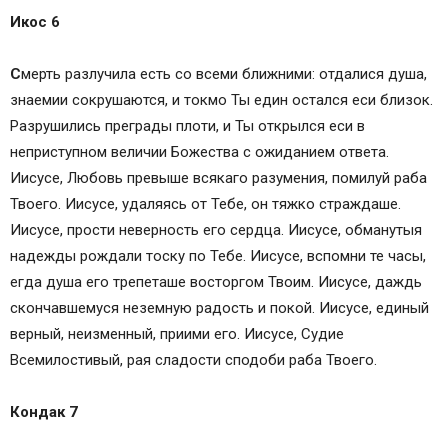
Икос 6
С
мерть разлучила есть со всеми ближними: отдалися душа,
знаемии сокрушаются, и токмо Ты един остался еси близок.
Разрушились преграды плоти, и Ты открылся еси в
неприступном величии Божества с ожиданием ответа.
Иисусе, Любовь превыше всякаго разумения, помилуй раба
Твоего. Иисусе, удаляясь от Тебе, он тяжко страждаше.
Иисусе, прости неверность его сердца. Иисусе, обманутыя
надежды рождали тоску по Тебе. Иисусе, вспомни те часы,
егда душа его трепеташе восторгом Твоим. Иисусе, даждь
скончавшемуся неземную радость и покой. Иисусе, единый
верный, неизменный, приими его. Иисусе, Судие
Всемилостивый, рая сладости сподоби раба Твоего.
Кондак 7