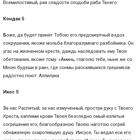
Всемилостивый, рая сладости сподоби раба Твоего.
Кондак 5
Б
оже, да будет принят Тобою его предсмертный вздох
сокрушения, якоже мольба благоразумнаго разбойника. Он
угас на жизненном кресте, даждь наследовать ему Твоя
обетования, якоже тому: «Аминь, глаголю тебе, ныне же со
Мною будеши в раи», где сонмы раскаявшихся грешников
радостно поют: Аллилуиа.
Икос 5
З
а нас Распятый, за нас измученный, простри руку с Твоего
Креста, каплями крови Твоея безследно омый излитыя
согрешения его, благообразною Твоею наготою согрей
обнаженную осиротевшую душу. Иисусе, Ты ведал еси его