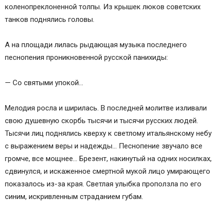
коленопреклоненной толпы. Из крышек люков советских
танков поднялись головы.
А на площади лилась рыдающая музыка последнего
песнопения проникновенной русской панихиды:
— Со святыми упокой…
Мелодия росла и ширилась. В последней молитве изливали
свою душевную скорбь тысячи и тысячи русских людей.
Тысячи лиц поднялись кверху к светлому итальянскому небу
с выражением веры и надежды… Песнопение звучало все
громче, все мощнее… Брезент, накинутый на одних носилках,
сдвинулся, и искаженное смертной мукой лицо умирающего
показалось из-за края. Светлая улыбка проползла по его
синим, искривленным страданием губам.