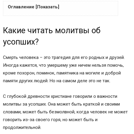
Оглавление [Показать]
Какие читать молитвы об усопших?
Какие читать молитвы об
Молитва об усопшем до 40 дней
Молитва об усопшем после 40 дней
усопших?
Молитва об усопшем в 9 дней
Акафист за единоумершаго
Смерть человека – это трагедия для его родных и друзей.
Молитва об усопшем в год со дня смерти
Иногда кажется, что умершему уже ничем нельзя помочь,
Молитва
кроме похорон, поминок, памятника на могиле и доброй
Молитвы об усопших родителях
памяти других людей. Но на самом деле это не так.
Молитва об усопшем отце
Молитва об усопшей маме
С глубокой древности христиане говорили о важности
Молитва об усопшей бабушке
молитвы за усопших. Она может быть краткой и своими
Молитва об усопшем дедушке
словами, может быть безмолвной, когда человек не может
Молитвы об усопшем ребенке
говорить из-за своего горя, но может быть и
Молитва об усопшей дочери
продолжительной.
Молитва о усопшем сыне