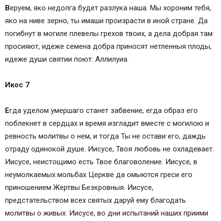
В
еруем, яко недолга будет разлука наша. Мы хороним тебя,
яко на ниве зерно, ты имаши произрасти в иной стране. Да
погибнут в могиле плевелы грехов твоих, а дела добрая там
просияют, идеже семена добра приносят нетленныя плоды,
идеже души святии поют: Аллилуиа.
Икос 7
Е
гда уделом умершаго станет забвение, егда образ его
поблекнет в сердцах и время изгладит вместе с могилою и
ревность молитвы о нем, и тогда Ты не остави его, даждь
отраду одинокой душе. Иисусе, Твоя любовь не охладевает.
Иисусе, неистощимо есть Твое благоволение. Иисусе, в
неумолкаемых мольбах Церкве да омыются греси его
приношением Жертвы Безкровныя. Иисусе,
предстательством всех святых даруй ему благодать
молитвы о живых. Иисусе, во дни испытаний наших приими