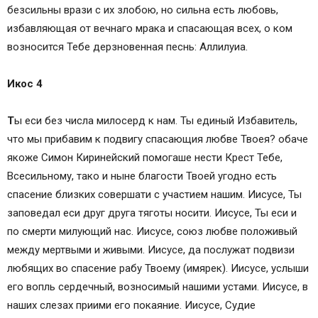
безсильны врази с их злобою, но сильна есть любовь,
избавляющая от вечнаго мрака и спасающая всех, о ком
возносится Тебе дерзновенная песнь: Аллилуиа.
Икос 4
Т
ы еси без числа милосерд к нам. Ты единый Избавитель,
что мы прибавим к подвигу спасающия любве Твоея? обаче
якоже Симон Киринейский помогаше нести Крест Тебе,
Всесильному, тако и ныне благости Твоей угодно есть
спасение близких совершати с участием нашим. Иисусе, Ты
заповедал еси друг друга тяготы носити. Иисусе, Ты еси и
по смерти милующий нас. Иисусе, союз любве положивый
между мертвыми и живыми. Иисусе, да послужат подвизи
любящих во спасение рабу Твоему (имярек). Иисусе, услыши
его вопль сердечный, возносимый нашими устами. Иисусе, в
наших слезах приими его покаяние. Иисусе, Судие