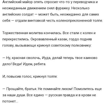
Английский майор опять спросил что-то у переводчика и
неожиданным движением снял фуражку. Несколько
английских солдат — может быть, неожиданно для самих
себя — отдали винтовкой честь коленопреклоненной толпе.
Торжественная молитва кончилась. Все стали с колен и
перекрестились. Окровавленный казак, гордо подняв
голову, вызывающе крикнул советскому полковнику:
— Ну, красная сволочь, Иуда, делай теперь твое каиново
дело! Веди! Идем, ребята.
И, повысив голос, крикнул толпе:
— Прощайте, братья. Не поминайте лихом! Помолитесь еще
за наши души. Все едино — русская правда и в крови не
потонет…