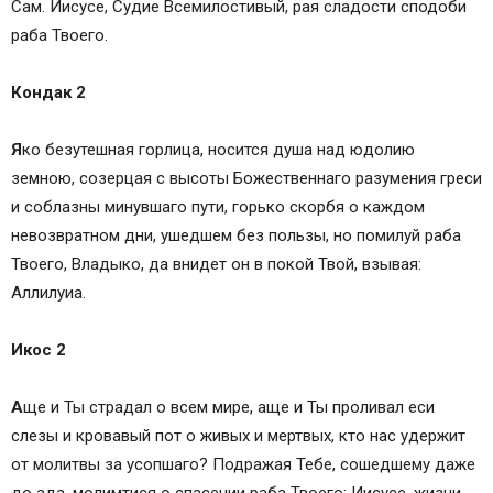
Сам. Иисусе, Судие Всемилостивый, рая сладости сподоби
раба Твоего.
Кондак 2
Я
ко безутешная горлица, носится душа над юдолию
земною, созерцая с высоты Божественнаго разумения греси
и соблазны минувшаго пути, горько скорбя о каждом
невозвратном дни, ушедшем без пользы, но помилуй раба
Твоего, Владыко, да внидет он в покой Твой, взывая:
Аллилуиа.
Икос 2
А
ще и Ты страдал о всем мире, аще и Ты проливал еси
слезы и кровавый пот о живых и мертвых, кто нас удержит
от молитвы за усопшаго? Подражая Тебе, сошедшему даже