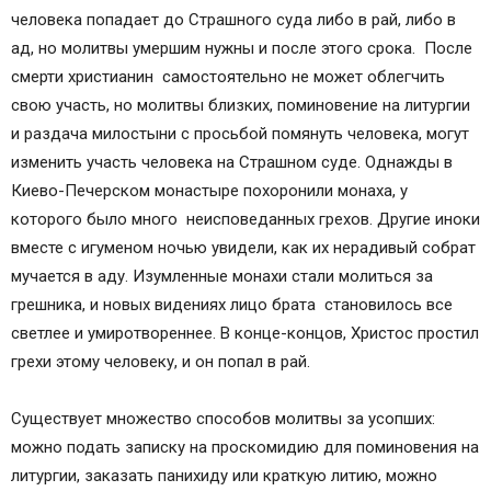
человека попадает до Страшного суда либо в рай, либо в
ад, но молитвы умершим нужны и после этого срока. После
смерти христианин самостоятельно не может облегчить
свою участь, но молитвы близких, поминовение на литургии
и раздача милостыни с просьбой помянуть человека, могут
изменить участь человека на Страшном суде. Однажды в
Киево-Печерском монастыре похоронили монаха, у
которого было много неисповеданных грехов. Другие иноки
вместе с игуменом ночью увидели, как их нерадивый собрат
мучается в аду. Изумленные монахи стали молиться за
грешника, и новых видениях лицо брата становилось все
светлее и умиротвореннее. В конце-концов, Христос простил
грехи этому человеку, и он попал в рай.
Существует множество способов молитвы за усопших:
можно подать записку на проскомидию для поминовения на
литургии, заказать панихиду или краткую литию, можно