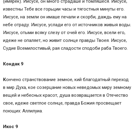
(имярек). Иисусе, он много страдаше и томляшеся. Иисусе,
известны Тебе все горьции часы и тягостныя минуты его.
Иисусе, на земли он имаше печали и скорби, даждь ему на
небе отраду. Иисусе, услади его от источников живыя воды.
Иисусе, отыми всяку слезу от очей его. Иисусе, всели его,
идеже не опаляет, но живит солнце правды Твоея. Иисусе,
Судие Всемилостивый, рая сладости сподоби раба Твоего.
Кондак 9
К
ончено странствование земное, кий благодатный переход
в мир Духа, кое созерцание новых неведомых миру земному
вещей и небесных красот, душа возвращается в Отечество
свое, идеже светлое солнце, правда Божия просвещает
поющих: Аллилуиа.
Икос 9