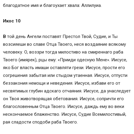
благодатное имя и благоухает хвала: Аллилуиа.
Икос 10
В
той день Ангели поставят Престол Твой, Судие, и Ты
возсияеши во славе Отца Твоего, неся воздаяние всякому
человеку. О, воззри тогда милостиво на смиреннаго раба
Твоего (имярек), рцы ему: «Прииди одесную Мене». Иисусе,
яко Бог власть имаши оставляти грехи. Иисусе, прости его
согрешения забытая или стыдом утаенная. Иисусе, отпусти
беззакония немощи и неведения. Иисусе, избави его от
несвятимых глубин адскаго отчаяния. Иисусе, да унаследует
он Твоя животворящая обетования. Иисусе, сопричти его
благословенным Отца Твоего. Иисусе, даждь ему во веки
нескончаемое блаженство. Иисусе, Судие Всемилостивый,
рая сладости сподоби раба Твоего.