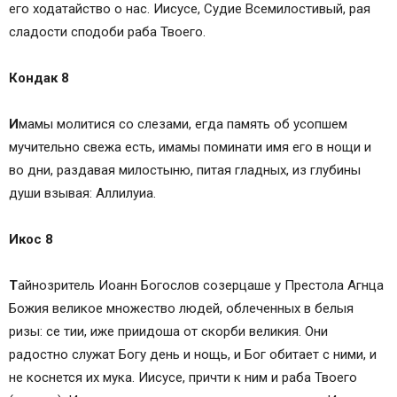
его ходатайство о нас. Иисусе, Судие Всемилостивый, рая
сладости сподоби раба Твоего.
Кондак 8
И
мамы молитися со слезами, егда память об усопшем
мучительно свежа есть, имамы поминати имя его в нощи и
во дни, раздавая милостыню, питая гладных, из глубины
души взывая: Аллилуиа.
Икос 8
Т
айнозритель Иоанн Богослов созерцаше у Престола Агнца
Божия великое множество людей, облеченных в белыя
ризы: се тии, иже приидоша от скорби великия. Они
радостно служат Богу день и нощь, и Бог обитает с ними, и
не коснется их мука. Иисусе, причти к ним и раба Твоего