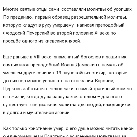
Молитвы об усопшем муже
Многие святые отцы сами составляли молитвы об усопших.
Молитвы об усопшей жене
По преданию, первый образец разрешительной молитвы,
Молитвы об усопшем на кладбище
которую кладут в руку умершему, написал преподобный
Последование литии для мирян
Феодосий Печерский во второй половине XI века по
Короткая молитва об усопшем
просьбе одного из киевских князей.
Молитвы об усопших на русском
Молитвы об усопших на церковно-славянском
Еще раньше в VIII веке знаменитый богослов и защитник
Молитвы за некрещеных усопших
святых икон преподобный Иоанн Дамаскин в память об
Молитва об умершем некрещеным, св. мученику
умершем друге сочинил 13 заупокойных стихир, которые
Уару
до сих пор можно услышать на отпевании. Впрочем,
Молитва о новопреставленном усопшем
Церковь заботится о человеке и в самый трагичный момент
Молитвы о прощении грехов усопшего
его жизни, когда душа разлучается с телом – для этого
Молитвы об усопших воинах
существует специальная молитва для людей, находящихся
Молитва Богородице об усопших
в долгой и мучительной агонии.
Как только христианин умер, о его душе можно читать канон
о единоумершем и Псалтырь с усиленными молитвами за