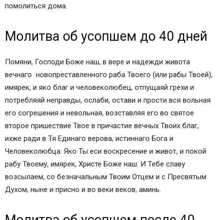
помолиться дома.
Молитва об усопшем до 40 дней
Помяни, Господи Боже наш, в вере и надежди живота
вечнаго новопреставленного раба Твоего (или рабы Твоей),
имярек, и яко благ и человеколюбец, отпущаяй грехи и
потребляяй неправды, ослаби, остави и прости вся вольная
его согрешения и невольная, возставляя его во святое
второе пришествие Твое в причастие вечных Твоих благ,
ихже ради в Тя Единаго верова, истиннаго Бога и
Человеколюбца. Яко Ты еси воскресение и живот, и покой
рабу Твоему, имярек, Христе Боже наш. И Тебе славу
возсылаем, со безначальным Твоим Отцем и с Пресвятым
Духом, ныне и присно и во веки веков, аминь.