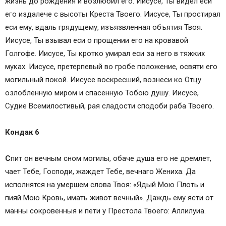
жизнь до рождения и возлюбил его. Иисусе, Ты видел еси
его издалече с высоты Креста Твоего. Иисусе, Ты простирал
еси ему, вдаль грядущему, изъязвленная объятия Твоя.
Иисусе, Ты взывал еси о прощении его на кровавой
Голгофе. Иисусе, Ты кротко умирал еси за него в тяжких
муках. Иисусе, претерпевый во гробе положение, освяти его
могильный покой. Иисусе воскресший, вознеси ко Отцу
озлобленную миром и спасенную Тобою душу. Иисусе,
Судие Всемилостивый, рая сладости сподоби раба Твоего.
Кондак 6
С
пит он вечным сном могилы, обаче душа его не дремлет,
чает Тебе, Господи, жаждет Тебе, вечнаго Жениха. Да
исполнятся на умершем слова Твоя: «Ядый Мою Плоть и
пияй Мою Кровь, имать живот вечный». Даждь ему ясти от
манны сокровенныя и пети у Престола Твоего: Аллилуиа.