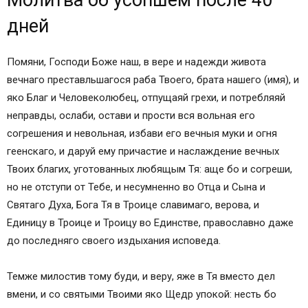
Молитва об усопшем после 40
дней
Помяни, Господи Боже наш, в вере и надежди живота
вечнаго преставльшагося раба Твоего, брата нашего (имя), и
яко Благ и Человеколюбец, отпущаяй грехи, и потребляяй
неправды, ослаби, остави и прости вся вольная его
согрешения и невольная, избави его вечныя муки и огня
геенскаго, и даруй ему причастие и наслаждение вечных
Твоих благих, уготованных любящым Тя: аще бо и согреши,
но не отступи от Тебе, и несумненно во Отца и Сына и
Святаго Духа, Бога Тя в Троице славимаго, верова, и
Единицу в Троице и Троицу во Единстве, православно даже
до последняго своего издыхания исповеда.
Темже милостив тому буди, и веру, яже в Тя вместо дел
вмени, и со святыми Твоими яко Щедр упокой: несть бо