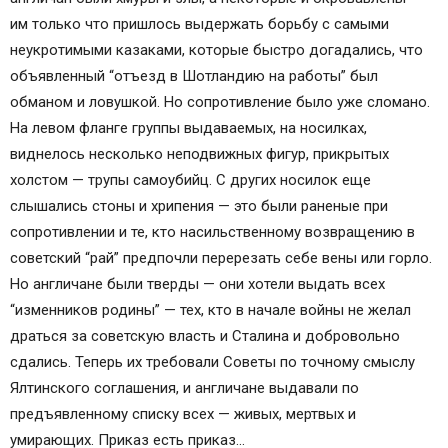
им только что пришлось выдержать борьбу с самыми
неукротимыми казаками, которые быстро догадались, что
объявленный “отъезд в Шотландию на работы” был
обманом и ловушкой. Но сопротивление было уже сломано.
На левом фланге группы выдаваемых, на носилках,
виднелось несколько неподвижных фигур, прикрытых
холстом — трупы самоубийц. С других носилок еще
слышались стоны и хрипения — это были раненые при
сопротивлении и те, кто насильственному возвращению в
советский “рай” предпочли перерезать ceбe вены или горло.
Но англичане были тверды — они хотели выдать всех
“изменников родины” — тех, кто в начале войны не желал
драться за советскую власть и Сталина и добровольно
сдались. Теперь их требовали Советы по точному смыслу
Ялтинского соглашения, и англичане выдавали по
предъявленному списку всех — живых, мертвых и
умирающих. Приказ есть приказ…