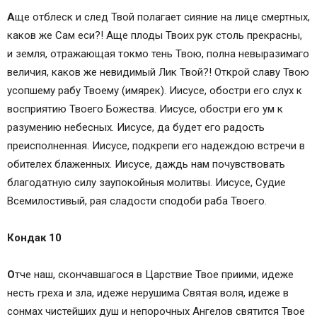
А
ще отблеск и след Твой полагает сияние на лице смертных,
каков же Сам еси?! Аще плоды Твоих рук столь прекрасны,
и земля, отражающая токмо тень Твою, полна невыразимаго
величия, каков же невидимый Лик Твой?! Открой славу Твою
усопшему рабу Твоему (имярек). Иисусе, обостри его слух к
восприятию Твоего Божества. Иисусе, обостри его ум к
разумению небесных. Иисусе, да будет его радость
преисполненная. Иисусе, подкрепи его надеждою встречи в
обителех блаженных. Иисусе, даждь нам почувствовать
благодатную силу заупокойныя молитвы. Иисусе, Судие
Всемилостивый, рая сладости сподоби раба Твоего.
Кондак 10
О
тче наш, скончавшагося в Царствие Твое приими, идеже
несть греха и зла, идеже нерушима Святая воля, идеже в
сонмах чистейших душ и непорочных Ангелов святится Твое