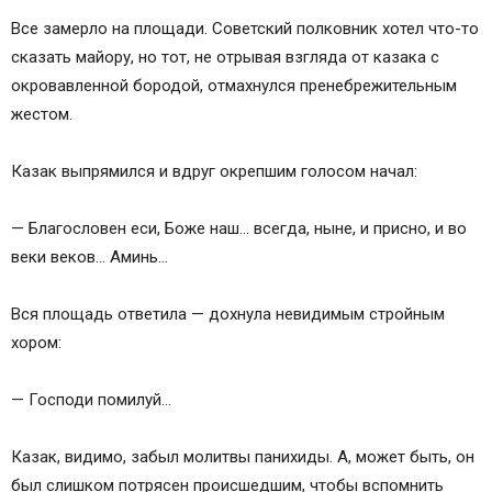
Все замерло на площади. Советский полковник хотел что-то
сказать майору, но тот, не отрывая взгляда от казака с
окровавленной бородой, отмахнулся пренебрежительным
жестом.
Казак выпрямился и вдруг окрепшим голосом начал:
— Благословен еси, Боже наш… всегда, ныне, и присно, и во
веки веков… Аминь…
Вся площадь ответила — дохнула невидимым стройным
хором:
— Господи помилуй…
Казак, видимо, забыл молитвы панихиды. А, может быть, он
был слишком потрясен происшедшим, чтобы вспомнить