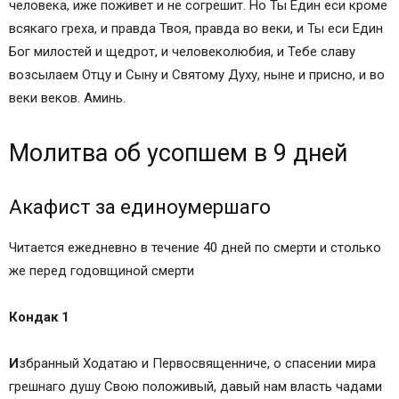
человека, иже поживет и не согрешит. Но Ты Един еси кроме
всякаго греха, и правда Твоя, правда во веки, и Ты еси Един
Бог милостей и щедрот, и человеколюбия, и Тебе славу
возсылаем Отцу и Сыну и Святому Духу, ныне и присно, и во
веки веков. Аминь.
Молитва об усопшем в 9 дней
Акафист за единоумершаго
Читается ежедневно в течение 40 дней по смерти и столько
же перед годовщиной смерти
Кондак 1
И
збранный Ходатаю и Первосвященниче, о спасении мира
грешнаго душу Свою положивый, давый нам власть чадами