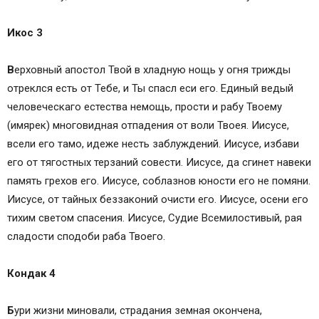
Икос 3
В
ерховный апостол Твой в хладную нощь у огня трижды
отреклся есть от Тебе, и Ты спасл еси его. Единый ведый
человеческаго естества немощь, прости и рабу Твоему
(имярек) многовидная отпадения от воли Твоея. Иисусе,
всели его тамо, идеже несть заблуждений. Иисусе, избави
его от тягостных терзаний совести. Иисусе, да сгинет навеки
память грехов его. Иисусе, соблазнов юности его не помяни.
Иисусе, от тайных беззаконий очисти его. Иисусе, осени его
тихим светом спасения. Иисусе, Судие Всемилостивый, рая
сладости сподоби раба Твоего.
Кондак 4
Б
ури жизни миновали, страдания земная окончена,