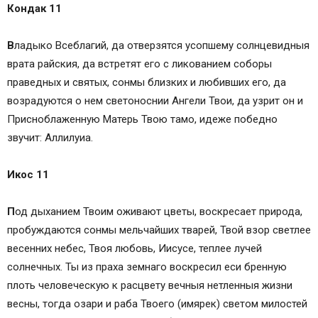
Кондак 11
В
ладыко Всеблагий, да отверзятся усопшему солнцевидныя
врата райския, да встретят его с ликованием соборы
праведных и святых, сонмы близких и любивших его, да
возрадуются о нем светоноснии Ангели Твои, да узрит он и
Присноблаженную Матерь Твою тамо, идеже победно
звучит: Аллилуиа.
Икос 11
П
од дыханием Твоим оживают цветы, воскресает природа,
пробуждаются сонмы мельчайших тварей, Твой взор светлее
весенних небес, Твоя любовь, Иисусе, теплее лучей
солнечных. Ты из праха земнаго воскресил еси бренную
плоть человеческую к расцвету вечныя нетленныя жизни
весны, тогда озари и раба Твоего (имярек) светом милостей