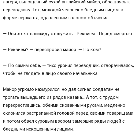
лагеря, вылощенный сухой английский майор, обращаясь к
переводчику. Тот, молодой человек с бледным лицом, в
форме сержанта, сдавленным голосом объяснил:
— Они хотят панихиду отслужить… Реквием… Перед смертью.
— Реквием? — переспросил майор. — По ком?
— По самим себе, — тихо уронил переводчик, отворачиваясь,
чтобы не глядеть в лицо своего начальника.
Майор угрюмо нахмурился, но дал сигнал солдатам не
трогать вышедшего из рядов казака… А тот, с трудом
перекрестившись, обеими скованными руками, медленно
склонился растрепанной головой перед своими товарищами
и потом обвел суровым взором замершие ряды людей с
бледными искошенными лицами.