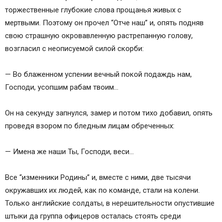
торжественные глубокие слова прощанья живых с
мертвыми. Поэтому он прочел “Отче наш” и, опять подняв
свою страшную окровавленную растрепанную голову,
возгласил с неописуемой силой скорби:
— Во блаженном успении вечный покой подаждь нам,
Господи, усопшим рабам твоим…
Он на секунду запнулся, замер и потом тихо добавил, опять
проведя взором по бледным лицам обреченных:
— Имена же наши Ты, Господи, веси…
Все “изменники Родины” и, вместе с ними, две тысячи
окружавших их людей, как по команде, стали на колени.
Только английские солдаты, в нерешительности опустившие
штыки да группа офицеров осталась стоять среди