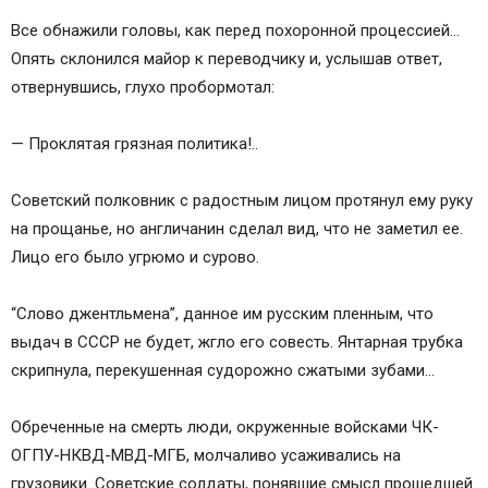
Все обнажили головы, как перед похоронной процессией…
Опять склонился майор к переводчику и, услышав ответ,
отвернувшись, глухо пробормотал:
— Проклятая грязная политика!..
Советский полковник с радостным лицом протянул ему руку
на прощанье, но англичанин сделал вид, что не заметил ее.
Лицо его было угрюмо и сурово.
“Слово джентльмена”, данное им русским пленным, что
выдач в СССР не будет, жгло его совесть. Янтарная трубка
скрипнула, перекушенная судорожно сжатыми зубами…
Обреченные на смерть люди, окруженные войсками ЧК-
ОГПУ-НКВД-МВД-МГБ, молчаливо усаживались на
грузовики. Советские солдаты, понявшие смысл прошедшей