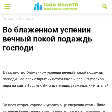
Главная
Псаломы
Во блаженном успении
вечный покой подаждь
господи
Детально: во блаженном успении вечный покой подаждь
господи - со всех открытых источников и разных уголков
мира на сайте 1000-molitv.ru для наших уважаемых читателей.
'
'
Со всех сторон сурово и угрожающе сверкала сталь. Лица
англичан были хмуры и злы, а некоторые и окровавлены —