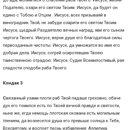
до ада, молимтися о спасении раба Твоего: Иисусе, жизни
Подателю, озари его светом Твоим. Иисусе, да будет он
едино с Тобою и Отцем . Иисусе, всех призываяй в
виноградник Твой, не забуди озарити его светом Твоим.
Иисусе, щедрый Раздаятелю вечных наград, яви его сыном
чертога Твоего. Иисусе, верни душе его благодатныя силы
первозданныя чистоты. Иисусе, да умножатся во имя его
добрая дела. Иисусе, согрей осиротевшия Твоею
таинственною отрадою. Иисусе, Судие Всемилостивый, рая
сладости сподоби раба Твоего.
Кондак 3
С
вязанный узами плоти раб Твой падаше греховно, обаче
дух его томился есть по Твоей вечной правде и святости,
ныне же, егда немощь плотская скована есть могильным
тлением, да вознесется душа его превыше солнца к Тебе,
Всесвятому, и воспоет песнь избавления: Аллилуиа.