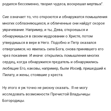
родился бессеменно, творил чудеса, воскрешал мертвых”.
Сие означает то, что откроются и обнаружатся помышления
многих соблазняющихся, и обличенные они найдут скорое
уврачевание. Например, и ты, Дева, откроешься и
обнаружишься в своем мудровании о Христе, потом
утвердишься в вере в Него. Подобно и Петр оказался
отвергшимся; но явилась сила Бога, снова принявшего его
чрез покаяние. И иначе: открылись помышления многих
сердец, когда обнаружился предатель и обнаружились
любящие Его, каковы, например, были Иосиф, пришедший к
Пилату, и жены, стоявшие у креста.
Ну этого я уж точно не рискну сказать.. Я не могу
исследовать возможности Пречистой Владычицы
Богородицы.