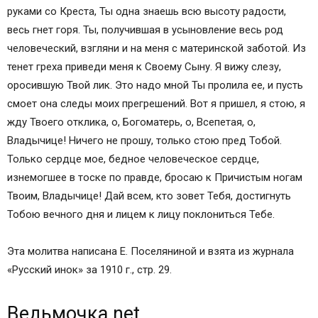
руками со Креста, Ты одна знаешь всю высоту радости,
весь гнет горя. Ты, получившая в усыновление весь род
человеческий, взгляни и на меня с материнской заботой. Из
тенет греха приведи меня к Своему Сыну. Я вижу слезу,
оросившую Твой лик. Это надо мной Ты пролила еe, и пусть
смоет она следы моих прегрешений. Вот я пришел, я стою, я
жду Твоего отклика, о, Богоматерь, о, Всепетая, о,
Владычице! Ничего не прошу, только стою пред Тобой.
Только сердце моe, бедное человеческое сердце,
изнемогшее в тоске по правде, бросаю к Причистым ногам
Твоим, Владычицe! Дай всем, кто зовет Тебя, достигнуть
Тобою вечного дня и лицем к лицу поклониться Тебе.
Эта молитва написана Е. Поселяниной и взята из журнала
«Русский инок» за 1910 г., стр. 29.
Ведьмочка.net