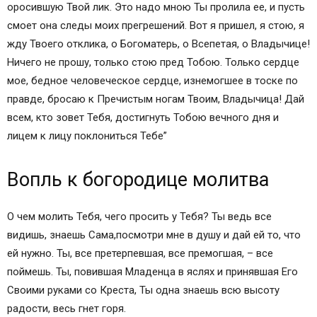
оросившую Твой лик. Это надо мною Ты пролила ее, и пусть
смоет она следы моих прегрешений. Вот я пришел, я стою, я
жду Твоего отклика, о Богоматерь, о Всепетая, о Владычице!
Ничего не прошу, только стою пред Тобою. Только сердце
мое, бедное человеческое сердце, изнемогшее в тоске по
правде, бросаю к Пречистым ногам Твоим, Владычица! Дай
всем, кто зовет Тебя, достигнуть Тобою вечного дня и
лицем к лицу поклониться Тебе”
Вопль к богородице молитва
О чем молить Тебя, чего просить у Тебя? Ты ведь все
видишь, знаешь Сама,посмотри мне в душу и дай ей то, что
ей нужно. Ты, все претерпевшая, все премогшая, – все
поймешь. Ты, повившая Младенца в яслях и принявшая Его
Своими руками со Креста, Ты одна знаешь всю высоту
радости, весь гнет горя.