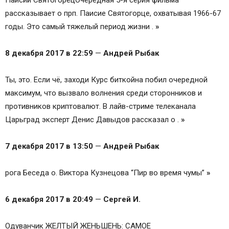
Паисий СвятогорецОчередная 5-я серия фильма
рассказывает о прп. Паисие Святогорце, охватывая 1966-67
годы. Это самый тяжелый период жизни .
»
8 декабря 2017 в 22:59
—
Андрей Рыбак
Ты, это. Если чё, заходи Курс биткойна побил очередной
максимум, что вызвало волнения среди сторонников и
противников криптовалют. В лайв-стриме телеканала
Царьград эксперт Денис Давыдов рассказал о .
»
7 декабря 2017 в 13:50
—
Андрей Рыбак
рога Беседа о. Виктора Кузнецова “Пир во время чумы”
»
6 декабря 2017 в 20:49
—
Сергей И.
Одуванчик ЖЕЛТЫЙ ЖЕНЬШЕНЬ: САМОЕ