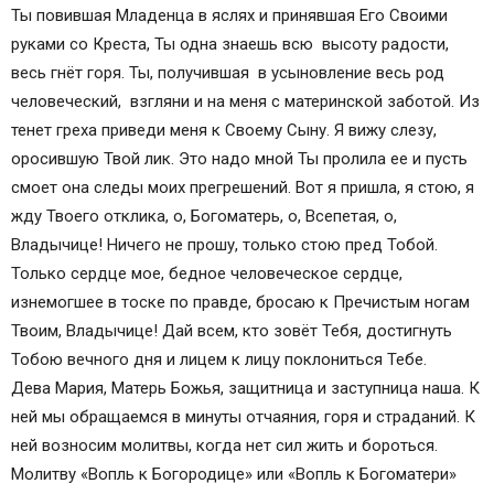
Ты повившая Младенца в яслях и принявшая Его Своими
руками со Креста, Ты одна знаешь всю высоту радости,
весь гнёт горя. Ты, получившая в усыновление весь род
человеческий, взгляни и на меня с материнской заботой. Из
тенет греха приведи меня к Своему Сыну. Я вижу слезу,
оросившую Твой лик. Это надо мной Ты пролила еe и пусть
смоет она следы моих прегрешений. Вот я пришла, я стою, я
жду Твоего отклика, о, Богоматерь, о, Всепетая, о,
Владычице! Ничего не прошу, только стою пред Тобой.
Только сердце моe, бедное человеческое сердце,
изнемогшее в тоске по правде, бросаю к Пречистым ногам
Твоим, Владычицe! Дай всем, кто зовёт Тебя, достигнуть
Тобою вечного дня и лицем к лицу поклониться Тебе.
Дева Мария, Матерь Божья, защитница и заступница наша. К
ней мы обращаемся в минуты отчаяния, горя и страданий. К
ней возносим молитвы, когда нет сил жить и бороться.
Молитву «Вопль к Богородице» или «Вопль к Богоматери»