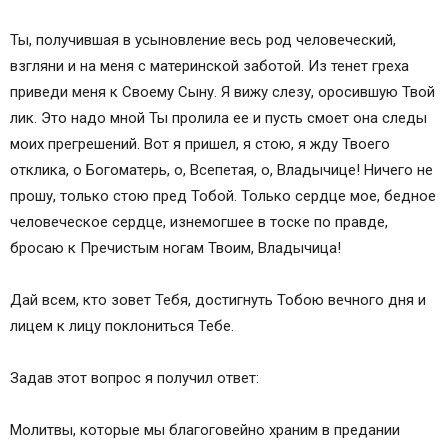
Ты, получившая в усыновление весь род человеческий,
взгляни и на меня с материнской заботой. Из тенет греха
приведи меня к Своему Сыну. Я вижу слезу, оросившую Твой
лик. Это надо мной Ты пролила ее и пусть смоет она следы
моих прегрешений. Вот я пришел, я стою, я жду Твоего
отклика, о Богоматерь, о, Всепетая, о, Владычице! Ничего не
прошу, только стою пред Тобой. Только сердце мое, бедное
человеческое сердце, изнемогшее в тоске по правде,
бросаю к Пречистым ногам Твоим, Владычица!
Дай всем, кто зовет Тебя, достигнуть Тобою вечного дня и
лицем к лицу поклониться Тебе.
Задав этот вопрос я получил ответ:
Молитвы, которые мы благоговейно храним в предании