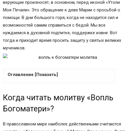
верующие произносят, в основном, перед иконой «Утоли
Моя Печали». Это обращение к деве Марии с просьбой о
помощи. В дни большого горя, когда не находится сил и
возможностей самим справиться с бедой. Мы все
нуждаемся в духовной подпитке, поддержке извне. Вот
тогда и приходит время просить защиту у святых великих
мучеников.
Оглавление [Показать]
Когда читать молитву «Вопль Богоматери»?
Когда читать молитву «Вопль
Текст молитвы Вопль к Богородице
Молитва Вопль к Богородице
Богоматери»?
В каких случаях читать Вопль к Богородице
Вопль к Богоматери
В православном мире наиболее действенными считаются
Ведьмочка.net