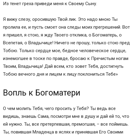
Из тенет греха приведи меня к Своему Сыну.
Я вижу слезу, оросившую Твой лик. Это надо мною Ты
пролила ее, и пусть смоет она следы моих прегрешений. Вот
я пришел, я стою, я жду Твоего отклика, о Богоматерь, о
Всепетая, о Владычице! Ничего не прошу, только стою пред
Тобою. Только сердце мое, бедное человеческое сердце,
изнемогшее в тоске по правде, бросаю к Пречистым ногам
Твоим, Владычица! Дай всем, кто зовет Тебя, достигнуть
Тобою вечного дня и лицем к лицу поклониться Тебе»
Вопль к Богоматери
О чем молить Тебя, чего просить у Тебя? Ты ведь все
видишь, знаешь Сама, посмотри мне в душу и дай ей то, что
ей нужно. Ты, все претерпевшая, премогшая, – все поймешь.
Ты, повившая Младенца в яслях и принявшая Его Своими