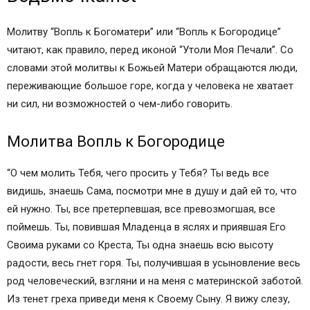
Молитву “Вопль к Богоматери” или “Вопль к Богородице”
читают, как правило, перед иконой “Утоли Моя Печали”. Со
словами этой молитвы к Божьей Матери обращаются люди,
переживающие большое горе, когда у человека не хватает
ни сил, ни возможностей о чем-либо говорить.
Молитва Вопль к Богородице
“О чем молить Тебя, чего просить у Тебя? Ты ведь все
видишь, знаешь Сама, посмотри мне в душу и дай ей то, что
ей нужно. Ты, все претерпевшая, все превозмогшая, все
поймешь. Ты, повившая Младенца в яслях и приявшая Его
Своима руками со Креста, Ты одна знаешь всю высоту
радости, весь гнет горя. Ты, получившая в усыновление весь
род человеческий, взгляни и на меня с материнской заботой.
Из тенет греха приведи меня к Своему Сыну. Я вижу слезу,