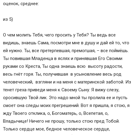
оценок, среднее:
из 5)
О чем молить Тебя, чего просить у Тебя? Ты ведь все
видишь, знаешь Сама, посмотри мне в душу и дай ей то, что
ей нужно. Ты, все претерпевшая, премогшая, – все поймёшь.
Ты повившая Младенца в яслях и принявшая Его Своими
руками со Креста, Ты одна знаешь всю высоту радости,
весь гнёт горя. Ты, получившая в усыновление весь род
человеческий, взгляни и на меня с материнской заботой. Из
тенет греха приведи меня к Своему Сыну. Я вижу слезу,
оросившую Твой лик. Это надо мной ты пролила еe и пусть
смоет она следы моих прегрешений. Вот я пришла, я стою, я
жду Твоего отклика, о, Богоматерь, о, Всепетая, о,
Владычице! Ничего не прошу, только стою пред Тобой.
Только сердце моe, бедное человеческое сердце,