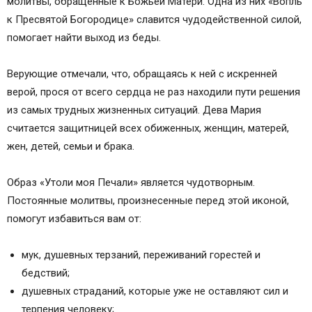
молитвы, обращенные к Божьей Матери. Одна из них «Вопль
Молитва Вопль к Богородице
к Пресвятой Богородице» славится чудодейственной силой,
Вопль к богородице молитва
помогает найти выход из беды.
Горные лыжи
Горные лыжи
Верующие отмечали, что, обращаясь к ней с искренней
Парусный спорт
верой, прося от всего сердца не раз находили пути решения
Скалолазание
из самых трудных жизненных ситуаций. Дева Мария
считается защитницей всех обиженных, женщин, матерей,
жен, детей, семьи и брака.
Образ «Утоли моя Печали» является чудотворным.
Постоянные молитвы, произнесенные перед этой иконой,
помогут избавиться вам от:
мук, душевных терзаний, переживаний горестей и
бедствий;
душевных страданий, которые уже не оставляют сил и
терпения человеку;