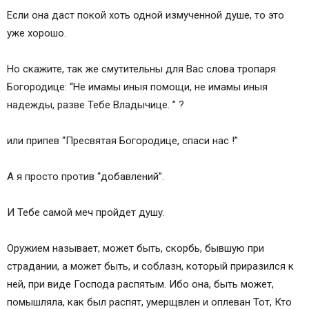
Если она даст покой хоть одной измученной душе, то это
уже хорошо.
Но скажите, так же смутительны для Вас слова тропаря
Богородице: “Не имамы иныя помощи, не имамы иныя
надежды, разве Тебе Владычице. ” ?
или припев “Пресвятая Богородице, спаси нас !”
А я просто против “добавлений”.
И Тебе самой меч пройдет душу.
Оружием называет, может быть, скорбь, бывшую при
страдании, а может быть, и соблазн, который приразился к
ней, при виде Господа распятым. Ибо она, быть может,
помышляла, как был распят, умерщвлен и оплеван Тот, Кто