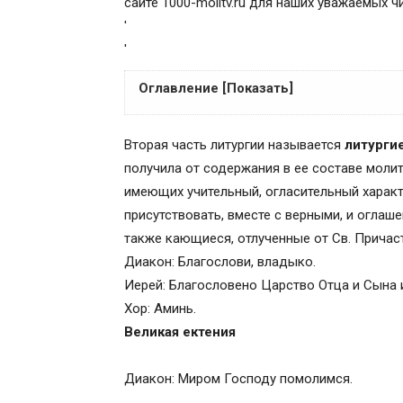
сайте 1000-molitv.ru для наших уважаемых ч
'
'
Оглавление [Показать]
Великая ектения
Вторая часть литургии называется
литурги
Первый антифон
получила от содержания в ее составе моли
Второй антифон
имеющих учительный, огласительный характ
Песнь Господу Иисусу Христу
присутствовать, вместе с верными, и оглаше
Третий антифон. Блаженны
также кающиеся, отлученные от Св. Причас
Антифоны вседневные (будничные)
Диакон: Благослови, владыко.
Песнь Господу Иисусу Христу
Иерей: Благословено Царство Отца и Сына и
Ектения сугубая
Хор: Аминь.
Ектения об оглашенных
Великая ектения
Малая ектения
Великий вход
Диакон: Миром Господу помолимся.
Символ веры