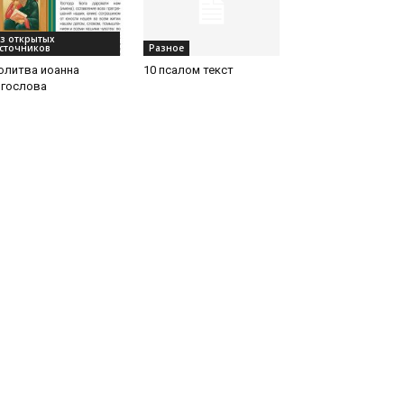
з открытых
сточников
Разное
олитва иоанна
10 псалом текст
огослова