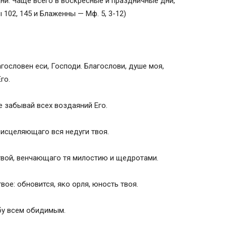
и. Чаще всего в воскресные и праздничные дни,
102, 145 и Блаженны — Мф. 5, 3-12)
агословен еси, Господи. Благослови, душе моя,
го.
не забывай всех воздаяний Его.
 исцеляющаго вся недуги твоя.
твой, венчающаго тя милостию и щедротами.
вое: обновится, яко орля, юность твоя.
ьбу всем обидимым.