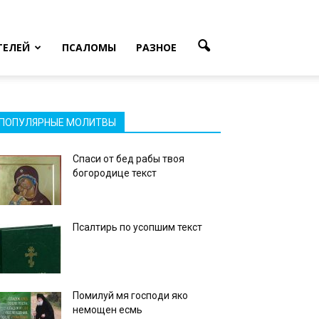
ТЕЛЕЙ
ПСАЛОМЫ
РАЗНОЕ
ПОПУЛЯРНЫЕ МОЛИТВЫ
Спаси от бед рабы твоя
богородице текст
Псалтирь по усопшим текст
Помилуй мя господи яко
немощен есмь