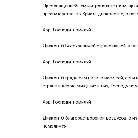
Подготовка к Причастию
Преосвященнейшем митрополите ( или: архие
Причащение мирян и благодарственны
пресвитерстве, во Христе диаконстве, о вс
Заамвонная молитва
33 псалом и Отпуст
Хор: Господи, помилуй.
Тексты для клироса
Диакон: О Богохранимей стране нашей, влас
Хор: Господи, помилуй.
Диакон: О граде сем ( или: o веси сей, если 
стране и верою живущих в них, Господу по
Хор: Господи, помилуй.
Диакон: О благорастворении воздухов, о и
помолимся.