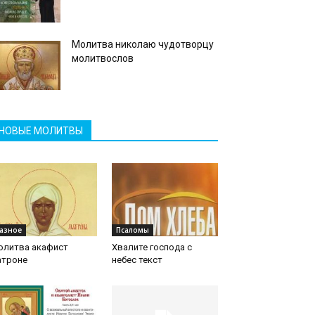
Молитва николаю чудотворцу
молитвослов
НОВЫЕ МОЛИТВЫ
азное
Псаломы
олитва акафист
Хвалите господа с
атроне
небес текст