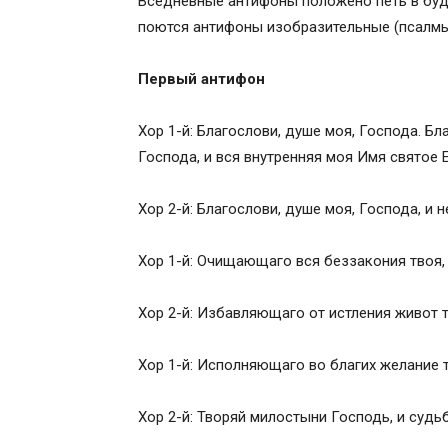
Вседневные антифоны положено петь в будн
поются антифоны изобразительные (псалмы 
Первый антифон
Хор 1-й: Благослови, душе моя, Господа. Бл
Господа, и вся внутренняя моя Имя святое Е
Хор 2-й: Благослови, душе моя, Господа, и 
Хор 1-й: Очищающаго вся беззакония твоя,
Хор 2-й: Избавляющаго от истления живот 
Хор 1-й: Исполняющаго во благих желание т
Хор 2-й: Творяй милостыни Господь, и суд