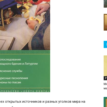
Р
М
м
всех открытых источников и разных уголков мира на