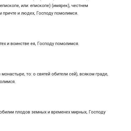
пископе, или: епископе) (имярек), честнем
е молитвы
ем причте и людех, Господу помолимся.
тех и воинстве ея, Господу помолимся.
в монастыре, то: о святей обители сей), всяком граде,
молимся.
зобилии плодов земных и временех мирных, Господу