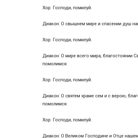
Ектения просительная
Хор: Господи, помилуй.
Псалом 33
Многолетие
Диакон: О свышнем мире и спасении душ на
Происхождение Божественной литургии
Развитие литургического чина
Хор: Господи, помилуй.
Литургия Иоанна Златоуста
Антифоны Изобразительные
Диакон: О мире всего мира, благостоянии 
Малый вход
помолимся.
Трисвятое
Прокимен и чтение Апостола
Хор: Господи, помилуй.
Аллилуйа и чтение Евангелия
Сугубая ектения
Диакон: О святем храме сем и с верою, бла
Ектении об оглашенных и верных
помолимся.
Херувимская песнь, Великий вход
Символ веры
Хор: Господи, помилуй.
Евхаристический канон
Достойно есть и поминовения
Диакон: О Великом Господине и Отце нашем