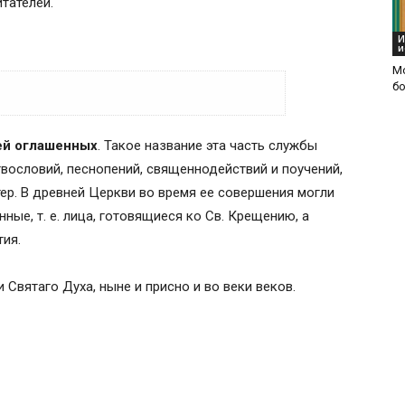
итателей.
И
и
М
б
ей оглашенных
. Такое название эта часть службы
твословий, песнопений, священнодействий и поучений,
ер. В древней Церкви во время ее совершения могли
нные, т. е. лица, готовящиеся ко Св. Крещению, а
тия.
 Святаго Духа, ныне и присно и во веки веков.