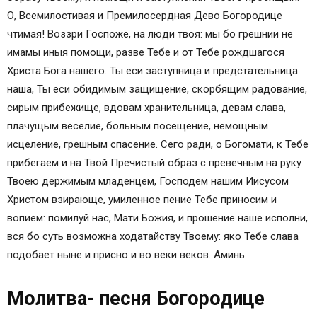
О, Всемилостивая и Премилосердная Дево Богородице
чтимая! Воззри Госпоже, на люди твоя: мы бо грешнии не
имамы иныя помощи, разве Тебе и от Тебе рождшагося
Христа Бога нашего. Ты еси заступница и предстательница
наша, Ты еси обидимым защищение, скорбящим радование,
сирым прибежище, вдовам хранительница, девам слава,
плачущым веселие, больным посещение, немощным
исцеление, грешным спасение. Сего ради, о Богомати, к Тебе
прибегаем и на Твой Пречистый образ с превечным на руку
Твоею держимым младенцем, Господем нашим Иисусом
Христом взирающе, умиленное пение Тебе приносим и
вопием: помилуй нас, Мати Божия, и прошение наше исполни,
вся бо суть возможна ходатайству Твоему: яко Тебе слава
подобает ныне и присно и во веки веков. Аминь.
Молитва- песня Богородице