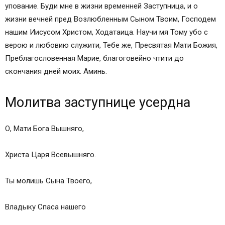
упование. Буди мне в жизни временней Заступница, и о
жизни вечней пред Возлюбленным Сыном Твоим, Господем
нашим Иисусом Христом, Ходатаица. Научи мя Тому убо с
верою и любовию служити, Тебе же, Пресвятая Мати Божия,
Преблагословенная Марие, благоговейно чтити до
скончания дней моих. Аминь.
Молитва заступнице усердна
О, Мати Бога Вышняго,
Христа Царя Всевышняго.
Ты молишь Сына Твоего,
Владыку Спаса нашего