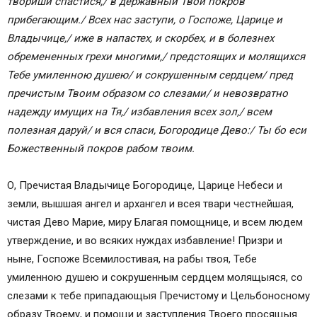
твориши спастися,/ в державный Твой покров
прибегающим./ Всех нас заступи, о Госпоже, Царице и
Владычице,/ иже в напастех, и скорбех, и в болезнех
обремененных грехи многими,/ предстоящих и молящихся
Тебе умиленною душею/ и сокрушенным сердцем/ пред
пречистым Твоим образом со слезами/ и невозвратно
надежду имущих на Тя,/ избавления всех зол,/ всем
полезная даруй/ и вся спаси, Богородице Дево:/ Ты бо еси
Божественный покров рабом твоим.
О, Пречистая Владычице Богородице, Царице Небеси и
земли, вышшая ангел и архангел и всея твари честнейшая,
чистая Дево Марие, миру Благая помощнице, и всем людем
утверждение, и во всяких нуждах избавление! Призри и
ныне, Госпоже Всемилостивая, на рабы твоя, Тебе
умиленною душею и сокрушенным сердцем молящыяся, со
слезами к тебе припадающыя Пречистому и Цельбоносному
образу Твоему, и помощи и заступления Твоего просящыя.