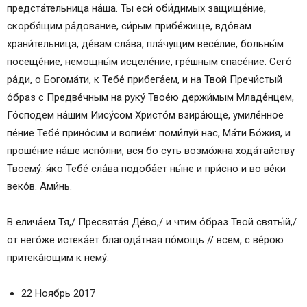
предста́тельница на́ша. Ты еси́ оби́димых защище́ние,
скорбя́щим ра́дование, си́рым прибе́жище, вдо́вам
храни́тельница, де́вам сла́ва, пла́чущим весе́лие, больны́м
посеще́ние, немощны́м исцеле́ние, гре́шным спасе́ние. Сего́
ра́ди, о Богома́ти, к Тебе́ прибега́ем, и на Твой Пречи́стый
о́браз с Предве́чным на руку́ Твое́ю держи́мым Младе́нцем,
Го́сподем на́шим Иису́сом Христо́м взира́юще, умиле́нное
пе́ние Тебе́ прино́сим и вопие́м: поми́луй нас, Ма́ти Бо́жия, и
проше́ние на́ше испо́лни, вся бо суть возмо́жна хода́тайству
Твоему́: я́ко Тебе́ сла́ва подоба́ет ны́не и при́сно и во ве́ки
веко́в. Ами́нь.
В елича́ем Тя,/ Пресвята́я Де́во,/ и чтим о́браз Твой святы́й,/
от него́же истека́ет благода́тная по́мощь // всем, с ве́рою
притека́ющим к нему́.
22 Ноябрь 2017