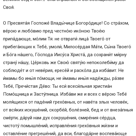
Своя́.
О Пресвята́я Госпоже́ Влады́чице Богоро́дице! Со стра́хом,
ве́рою и любо́вию пред честно́ю ико́ною Твое́ю
припа́дающе, мо́лим Тя: не отврати́ лица́ Твоего́ от
прибега́ющих к Тебе́, умоли́, Милосе́рдая Ма́ти, Сы́на Твоего́
и Бо́га на́шего, Го́спода Иису́са Христа́, да сохрани́т ми́рну
страну́ на́шу, Це́рковь же Свою́ святу́ю непоколеби́му да
соблюде́т и от неве́рия, ересе́й и раско́ла да изба́вит. Не
и́мамы бо ины́я по́мощи, не и́мамы ины́я наде́жды, ра́зве
Тебе́, Пречи́стая Де́во: Ты еси́ всеси́льная христиа́н
Помо́щница и Засту́пница. Изба́ви же и всех с ве́рою Тебе́
моля́щихся от паде́ний грехо́вных, от наве́та злых челове́к,
от вся́ких искуше́ний, скорбе́й, боле́зней, бед и от внеза́пныя
сме́рти; да́руй нам дух сокруше́ния, смире́ния се́рдца,
чистоту́ помышле́ний, исправле́ния грехо́вныя жи́зни и
оставле́ние прегреше́ний, да вси, благода́рне воспева́юще