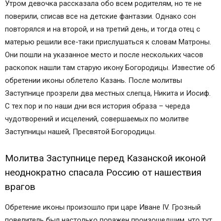
Утром девочка рассказала обо всем родителям, но те не
поверили, списав все на детские фантазии. Однако сон
повторялся и на второй, и на третий день, и тогда отец с
матерью решили все-таки прислушаться к словам Матроны.
Они пошли на указанное место и после нескольких часов
раскопок нашли там старую икону Богородицы. Известие об
обретении иконы облетело Казань. После молитвы
Заступнице прозрели два местных слепца, Никита и Иосиф.
С тех пор и по наши дни вся история образа – череда
чудотворений и исцелений, совершаемых по молитве
Заступницы нашей, Пресвятой Богородицы.
Молитва Заступнице перед Казанской иконой
неоднократно спасала Россию от нашествия
врагов
Обретение иконы произошло при царе Иване IV. Грозный
повелитель был настолько поражен произошедшим, что тут