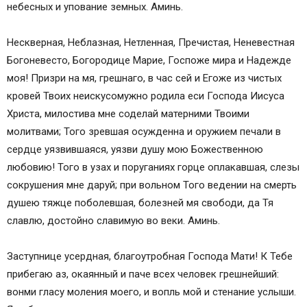
небесных и упование земных. Аминь.
Нескверная, Неблазная, Нетленная, Пречистая, Неневестная
Богоневесто, Богородице Марие, Госпоже мира и Надежде
моя! Призри на мя, грешнаго, в час сей и Егоже из чистых
кровей Твоих неискусомужно родила еси Господа Иисуса
Христа, милостива мне соделай матерними Твоими
молитвами; Того зревшая осужденна и оружием печали в
сердце уязвившаяся, уязви душу мою Божественною
любовию! Того в узах и поруганиях горце оплакавшая, слезы
сокрушения мне даруй; при вольном Того ведении на смерть
душею тяжце поболевшая, болезней мя свободи, да Тя
славлю, достойно славимую во веки. Аминь.
Заступнице усердная, благоутробная Господа Мати! К Тебе
прибегаю аз, окаянный и паче всех человек грешнейший:
вонми гласу моления моего, и вопль мой и стенание услыши.