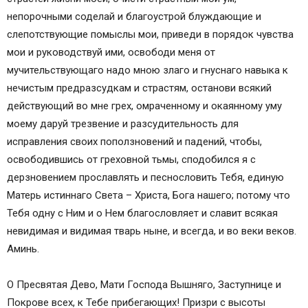
непорочными соделай и благоустрой блуждающие и
слепотствующие помыслы мои, приведи в порядок чувства
мои и руководствуй ими, освободи меня от
мучительствующаго надо мною злаго и гнуснаго навыка к
нечистым предразсудкам и страстям, останови всякий
действующий во мне грех, омраченному и окаянному уму
моему даруй трезвение и разсудительность для
исправления своих поползновений и падений, чтобы,
освободившись от греховной тьмы, сподобился я с
дерзновением прославлять и песнословить Тебя, единую
Матерь истиннаго Света – Христа, Бога нашего; потому что
Тебя одну с Ним и о Нем благословляет и славит всякая
невидимая и видимая тварь ныне, и всегда, и во веки веков.
Аминь.
О Пресвятая Дево, Мати Господа Вышняго, Заступнице и
Покрове всех, к Тебе прибегающих! Призри с высоты