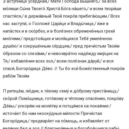
З асту́пнице усе́рдная,/ Ма́ти Го́спода Вы́шняго,/ за всех
Молитвы Божьей Матери
мо́лиши Сы́на Твоего́ Христа́ Бо́га на́шего,/ и всем твори́ши
Молитва Божьей Матери 1-я
спасти́ся,/ в держа́вный Твой покро́в прибега́ющим./ Всех
Молитва Божьей Матери при болезнях и
нас заступи́, о Госпоже́ Цари́це и Влады́чице,/ и́же в
неприятностях
напа́стех и в ско́рбех, и в боле́знех обремене́нных грехи́
Молитвы ко Пресвятой Богородице
мно́гими,/ предстоя́щих и моля́щихся Тебе́ умиле́нною
душе́ю/ и сокруше́нным се́рдцем,/ пред пречи́стым Твои́м
о́бразом со слеза́ми,/ и невозвра́тно наде́жду иму́щих на
Тя,/ избавле́ния всех зол,/ всем поле́зная да́руй,/ и вся
спаси́, Богоро́дице Де́во: // Ты бо еси́ Боже́ственный покро́в
рабо́м Твои́м.
П ритеце́м, лю́дие, к ти́хому сему́ и до́брому приста́нищу,/
ско́рой Помо́щнице, гото́вому и те́плому спасе́нию, покро́ву
Де́вы,/ ускори́м на моли́тву и потщи́мся на покая́ние:/
источа́ет бо нам неоску́дныя ми́лости Пречи́стая
Богоро́дица,/ предваря́ет на по́мощь, и избавля́ет от
вели́ких бед и зол // благонра́вныя и богобоя́щияся рабы́