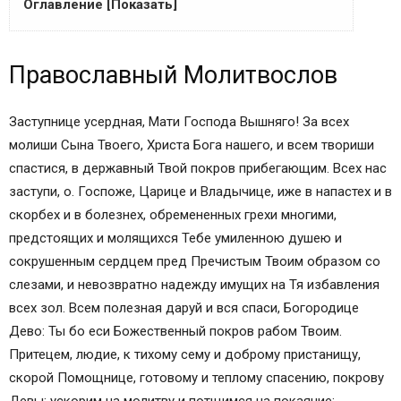
Оглавление [Показать]
Православный Молитвослов
Православный Молитвослов
Молитва заступнице усердна
Иконы Казанская (тропарь, кондак, молитвы и
величание)
Заступнице усердная, Мати Господа Вышняго! За всех
Обновления на сайте
молиши Сына Твоего, Христа Бога нашего, и всем твориши
Обновления на сайте
спастися, в державный Твой покров прибегающим. Всех нас
Объявления
заступи, о. Госпоже, Царице и Владычице, иже в напастех и в
ПОИСК ПО САЙТУ
скорбех и в болезнех, обремененных грехи многими,
В ЧЕМ ПОМОГАЕТ СВЯТАЯ МОЛИТВА
предстоящих и молящихся Тебе умиленною душею и
БОГОРОДИЦЕ ЗАСТУПНИЦА УСЕРДНАЯ
сокрушенным сердцем пред Пречистым Твоим образом со
Молитва Заступнице перед Казанской иконой
слезами, и невозвратно надежду имущих на Тя избавления
неоднократно спасала Россию от нашествия
всех зол. Всем полезная даруй и вся спаси, Богородице
врагов
Дево: Ты бо еси Божественный покров рабом Твоим.
Церковной молитвой Божьей Матери
Притецем, людие, к тихому сему и доброму пристанищу,
Заступнице благословляют на брак
скорой Помощнице, готовому и теплому спасению, покрову
Текст православной молитвы Пресвятой