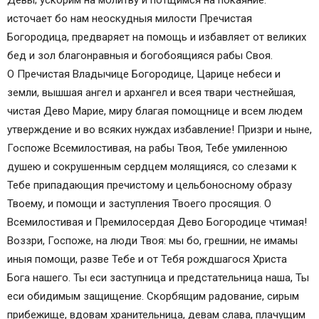
Девы; ускорим на молитву и потщимся на покаяние:
Богородицы Заступница
источает бо нам неоскудныя милости Пречистая
Молитвы ко Пресвятой Богородице
Богородица, предваряет на помощь и избавляет от великих
Молитва заступнице усердна
бед и зол благонравныя и богобоящияся рабы Своя.
Молитва- песня Богородице “Заступница
О Пречистая Владычице Богородице, Царице небеси и
Усердная”
земли, вышшая ангел и архангел и всея твари честнейшая,
Молитва заступнице усердна
чистая Дево Марие, миру благая помощнице и всем людем
Тропарь, глас 4:
утверждение и во всяких нуждах избавление! Призри и ныне,
Молитва- песня Богородице “Заступница
Госпоже Всемилостивая, на рабы Твоя, Тебе умиленною
Усердная”
душею и сокрушенным сердцем молящияся, со слезами к
Молитва заступнице усердна
Тебе припадающия пречистому и цельбоносному образу
№ 10 Октябрь 2010 / Святыни
Твоему, и помощи и заступления Твоего просящия. О
Заступнице Усердная
Всемилостивая и Премилосердая Дево Богородице чтимая!
Трудное было время для России в конце XVI и
Воззри, Госпоже, на люди Твоя: мы бо, грешнии, не имамы
в начале XVII века: междуцарствие,
иныя помощи, разве Тебе и от Тебя рождшагося Христа
самозванцы, смута, захваченная иноземцами
Бога нашего. Ты еси заступница и предстательница наша, Ты
Москва.
еси обидимым защищение. Скорбящим радование, сирым
В ЧЕМ ПОМОГАЕТ СВЯТАЯ МОЛИТВА
прибежище, вдовам хранительница, девам слава, плачущим