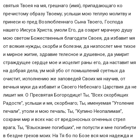
святыя Твоея на мя, грешнаго (имя), припадающаго ко
пречистому образу Твоему; услыши мою теплую молитву и
принеси ю пред Возлюбленнаго Сына Твоего, Господа
нашего Иисуса Христа; умоли Его, да озарит мрачную душу
мою светом Божественныя благодати Своея, да избавит мя
от всякия нужды, скорби и болезни, да низпослет мне тихое
и мирное житие, здравие телесное и душевное, да умирит
страждущее сердце мое и исцелит раны его, да наставит мя
на добрая дела, ум мой убо от помышлений суетных да
очистит, исполнению же заповедей Своих мя научив, от
вечныя муки да избавит и Своего Небеснаго Царствия да не
лишит мя. О Пресвятая Богородице! Ты, “Всех скорбящих
Радосте”, услыши и мя, скорбнаго; Ты, именуемая “Утоление
печали”, утоли и мою печаль; Ты, “Купино Неопалимая”,
сохрани мир и всех нас от вредоносных огненных стрел
врага; Ты, “Взыскание погибших”, не попусти и мне погибнути
в бездне грехов моих. На Тя бо по Бозе вся моя надежда и