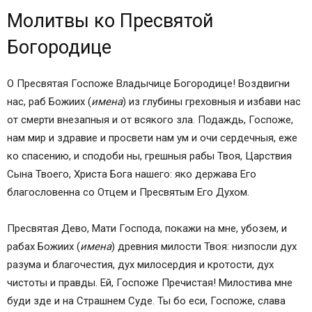
Молитвы ко Пресвятой
Богородице
О Пресвятая Госпоже Владычице Богородице! Воздвигни
нас, раб Божиих (
имена
) из глубины греховныя и избави нас
от смерти внезапныя и от всякого зла. Подаждь, Госпоже,
нам мир и здравие и просвети нам ум и очи сердечныя, еже
ко спасению, и сподоби ны, грешныя рабы Твоя, Царствия
Сына Твоего, Христа Бога нашего: яко держава Его
благословенна со Отцем и Пресвятым Его Духом.
Пресвятая Дево, Мати Господа, покажи на мне, убозем, и
рабах Божиих (
имена
) древния милости Твоя: низпосли дух
разума и благочестия, дух милосердия и кротости, дух
чистоты и правды. Ей, Госпоже Пречистая! Милостива мне
буди зде и на Страшнем Суде. Ты бо еси, Госпоже, слава