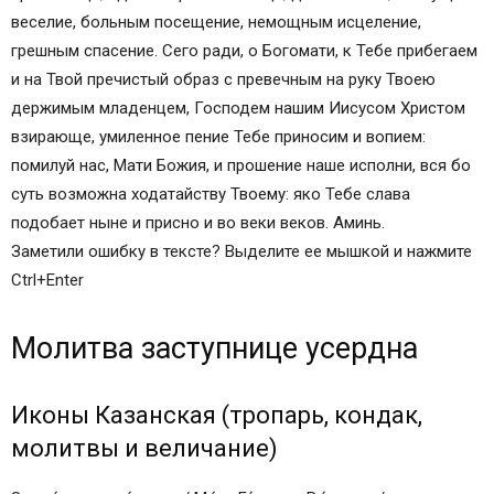
БОГОРОДИЦЕ ЗАСТУПНИЦА УСЕРДНАЯ
веселие, больным посещение, немощным исцеление,
Молитва Заступнице перед Казанской иконой
грешным спасение. Сего ради, о Богомати, к Тебе прибегаем
неоднократно спасала Россию от нашествия
и на Твой пречистый образ с превечным на руку Твоею
врагов
держимым младенцем, Господем нашим Иисусом Христом
Церковной молитвой Божьей Матери
взирающе, умиленное пение Тебе приносим и вопием:
Заступнице благословляют на брак
помилуй нас, Мати Божия, и прошение наше исполни, вся бо
Текст православной молитвы Пресвятой
суть возможна ходатайству Твоему: яко Тебе слава
Богородицы Заступница
подобает ныне и присно и во веки веков. Аминь.
Православные иконы и молитвы
Заметили ошибку в тексте? Выделите ее мышкой и нажмите
Информационный сайт про иконы, молитвы,
Ctrl+Enter
православные традиции.
Молитва «Споручница грешных» Божьей Матери
Молитва заступнице усердна
Молитва иконе «Споручница грешных»
Молитва «Споручнице грешных» Божьей Матери
Иконы Казанская (тропарь, кондак,
— в чем помогает
молитвы и величание)
Православный Молитвослов
Молитва божьей матери заступница