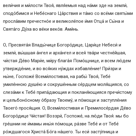
вели́чия и ми́лости Твоя́, явля́емыя над на́ми зде на земли́,
сподо́бимся и Небе́снаго Ца́рствия и та́мо со все́ми святы́ми
просла́вим пречестно́е и великоле́пое и́мя Отца́ и Сы́на и
Свята́го Ду́ха во ве́ки веко́в. Ами́нь.
О, Пресвята́я Влады́чице Богоро́дице, Цари́це Небеси́ и
земли́, вы́шшая а́нгел и арха́нгел и всея́ тва́ри честне́йшая,
чи́стая Де́во Мари́е, ми́ру блага́я Помо́щнице, и всем лю́дем
утвержде́ние, и во вся́ких ну́ждах избавле́ние! При́зри и
ны́не, Госпоже́ Всеми́лостивая, на рабы́ Твоя́, Тебе́
умиле́нною душе́ю и сокруше́нным се́рдцем моля́щияся, со
слеза́ми к Тебе́ припа́дающия и покланя́ющияся пречи́стому
и цельбоно́сному о́бразу Твоему́, и по́мощи и заступле́ния
Твоего́ прося́щия. О, Всеми́лостивая и Премилосе́рдая Де́во
Богоро́дице Чи́стая! Воззри́, Госпоже́, на лю́ди Твоя́: мы бо
гре́шнии не и́мамы ины́я по́мощи, ра́зве Тебе́ и от Тебе́
ро́ждшагося Христа́ Бо́га на́шего. Ты еси́ засту́пница и