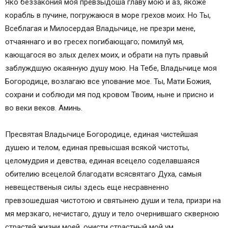
Яко беззакония моя превзыдоша главу мою и аз, якоже
корабль в пучине, погружаюся в море грехов моих. Но Ты,
Всеблагая и Милосердая Владычице, не презри мене,
отчаяннаго и во гресех погибающаго; помилуй мя,
кающагося во злых делех моих, и обрати на путь правый
заблуждшую окаянную душу мою. На Тебе, Владычице моя
Богородице, возлагаю все упование мое. Ты, Мати Божия,
сохрани и соблюди мя под кровом Твоим, ныне и присно и
во веки веков. Аминь.
Пресвятая Владычице Богородице, единая чистейшая
душею и телом, единая превысшая всякой чистоты,
целомудрия и девства, единая всецело соделавшаяся
обителию всецелой благодати всясвятаго Духа, самыя
невещественыя силы здесь еще несравненно
превзошедшая чистотою и святынею души и тела, призри на
мя мерзкаго, нечистаго, душу и тело очернившаго скверною
страстей жизни моей, очисти страстный мой ум,