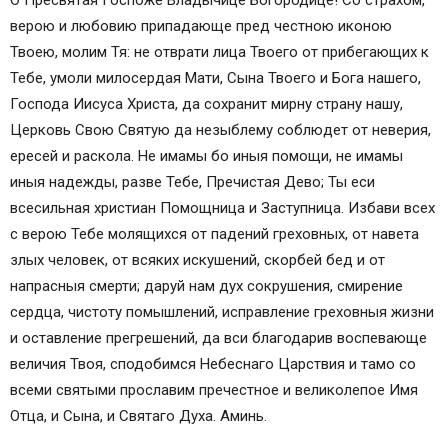
О Пресвятая Госпоже Владычице Богородице! Со страхом,
верою и любовию припадающе пред честною иконою
Твоею, молим Тя: не отврати лица Твоего от прибегающих к
Тебе, умоли милосердая Мати, Сына Твоего и Бога нашего,
Господа Иисуса Христа, да сохранит мирну страну нашу,
Церковь Свою Святую да незыблему соблюдет от неверия,
ересей и раскола. Не имамы бо иныя помощи, не имамы
иныя надежды, разве Тебе, Пречистая Дево; Ты еси
всесильная христиан Помощница и Заступница. Избави всех
с верою Тебе молящихся от падений греховных, от навета
злых человек, от всяких искушений, скорбей бед и от
напрасныя смерти; даруй нам дух сокрушения, смирение
сердца, чистоту помышлений, исправление греховныя жизни
и оставление прегрешений, да вси благодарив воспевающе
величия Твоя, сподобимся Небеснаго Царствия и тамо со
всеми святыми прославим пречестное и великолепое Имя
Отца, и Сына, и Святаго Духа. Аминь.