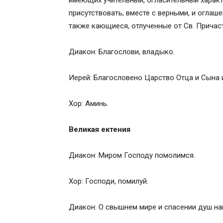
имеющих учительный, огласительный характ
присутствовать, вместе с верными, и оглаше
также кающиеся, отлученные от Св. Причас
Диакон: Благослови, владыко.
Иерей: Благословено Царство Отца и Сына и
Хор: Аминь.
Великая ектения
Диакон: Миром Господу помолимся.
Хор: Господи, помилуй.
Диакон: О свышнем мире и спасении душ на