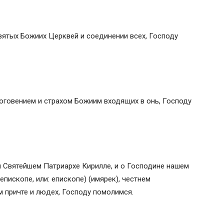
Святых Божиих Церквей и соединении всех, Господу
гоговением и страхом Божиим входящих в онь, Господу
 Святейшем Патриархе Кирилле, и о Господине нашем
пископе, или: епископе) (имярек), честнем
ем причте и людех, Господу помолимся.