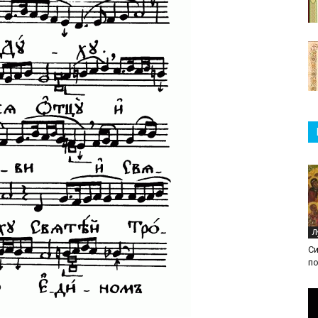
Л
С
п