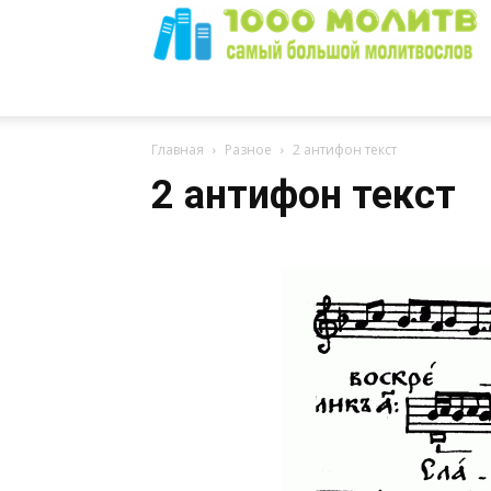
1000
Главная
Разное
2 антифон текст
2 антифон текст
Молитв