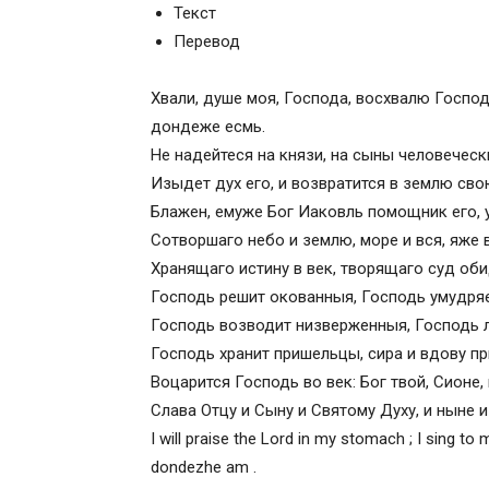
Текст
Перевод
Хвали, душе моя, Господа, восхвалю Господ
дондеже есмь.
Не надейтеся на князи, на сыны человечески
Изыдет дух его, и возвратится в землю сво
Блажен, емуже Бог Иаковль помощник его, у
Сотворшаго небо и землю, море и вся, яже в
Хранящаго истину в век, творящаго суд о
Господь решит окованныя, Господь умудря
Господь возводит низверженныя, Господь 
Господь хранит пришельцы, сира и вдову при
Воцарится Господь во век: Бог твой, Сионе, 
Слава Отцу и Сыну и Святому Духу, и ныне и п
I will praise the Lord in my stomach ; I sing to 
dondezhe am .