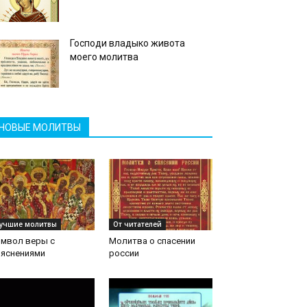
Господи владыко живота
моего молитва
НОВЫЕ МОЛИТВЫ
учшие молитвы
От читателей
имвол веры с
Молитва о спасении
ояснениями
россии