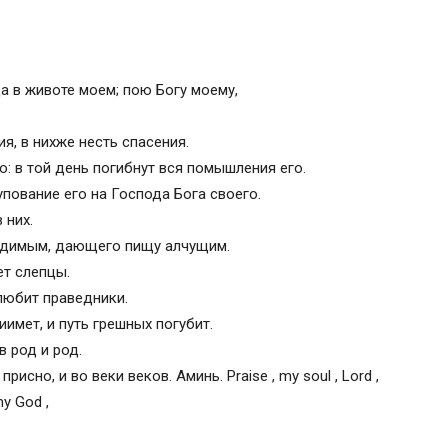
а в животе моем; пою Богу моему,
я, в нихже несть спасения.
ю: в той день погибнут вся помышления его.
пование его на Господа Бога своего.
 них.
бидимым, дающего пищу алчущим.
ет слепцы.
любит праведники.
имет, и путь грешных погубит.
в род и род.
рисно, и во веки веков. Аминь. Praise , my soul , Lord ,
my God ,