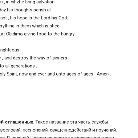
 , in nihzhe bring salvation .
 day his thoughts perish all .
nt , his hope in the Lord his God.
ything in them which is shed .
t Obidimo giving food to the hungry .
righteous .
 , and destroy the way of sinners .
to all generations .
oly Spirit, now and ever and unto ages of ages . Amen .
ей оглашенных
. Такое название эта часть службы
твословий, песнопений, священнодействий и поучений,