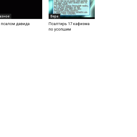
азное
Вера
 псалом давида
Псалтирь 17 кафизма
по усопшим
есмь. Не надейтеся на князи, на сыны человеческия