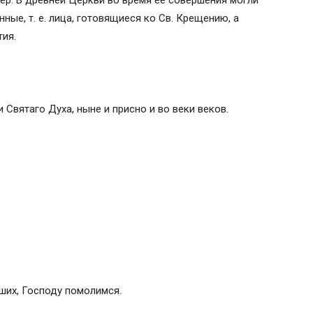
ер. В древней Церкви во время ее совершения могли
нные, т. е. лица, готовящиеся ко Св. Крещению, а
тия.
 Святаго Духа, ныне и присно и во веки веков.
ших, Господу помолимся.