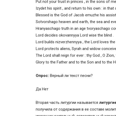
Put not your trust in princes , in the sons of men
Izydet his spirit , and return to his own : in that
Blessed is the God of Jacob emuzhe his assista
Sotvorshago heaven and earth, the sea and ever
Hranyaschago truth in an age tvoryaschago cour
Lord decides okovannyya Lord wise the blind .
Lord builds nizverzhennyya , the Lord loves the 
Lord protects aliens, Syrah and widow conceive
The Lord shall reign for ever : thy God , O Zion, 
Glory to the Father and to the Son and to the H
Опрос:
Верный ли текст песни?
Да Нет
Вторая часть литургии называется
литурги
получила от содержания в ее составе моли