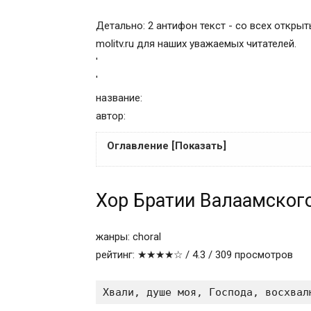
Детально: 2 антифон текст - со всех открыт
molitv.ru для наших уважаемых читателей.
'
'
название:
автор:
Оглавление [Показать]
Хор Братии Валаамского Монастыря
Хор Братии Валаамског
Великая ектения
Первый антифон
Второй антифон
жанры: choral
Песнь Господу Иисусу Христу
рейтинг: ★★★★☆ / 4.3 / 309 просмотров
Третий антифон. Блаженны
Антифоны вседневные (будничные)
Хвали, душе моя, Господа, восхвал
Песнь Господу Иисусу Христу