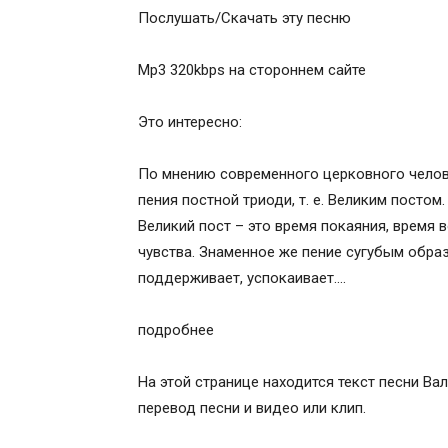
Послушать/Cкачать эту песню
Ектения сугубая
Ектения об оглашенных
Mp3 320kbps на стороннем сайте
Малая ектения
Великий вход
Это интересно:
Символ веры
Ектения просительная
По мнению современного церковного челове
Псалом 33
пения постной триоди, т. е. Великим постом.
Многолетие
Великий пост – это время покаяния, время 
чувства. Знаменное же пение сугубым обра
поддерживает, успокаивает….
подробнее
На этой странице находится текст песни Ва
перевод песни и видео или клип.