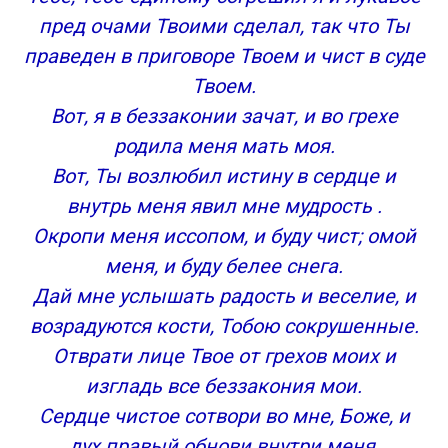
пред очами Твоими сделал, так что Ты
праведен в приговоре Твоем и чист в суде
Твоем.
Вот, я в беззаконии зачат, и во грехе
родила меня мать моя.
Вот, Ты возлюбил истину в сердце и
внутрь меня явил мне мудрость .
Окропи меня иссопом, и буду чист; омой
меня, и буду белее снега.
Дай мне услышать радость и веселие, и
возрадуются кости, Тобою сокрушенные.
Отврати лице Твое от грехов моих и
изгладь все беззакония мои.
Сердце чистое сотвори во мне, Боже, и
дух правый обнови внутри меня.