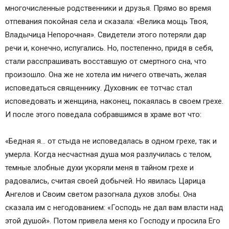
многочисленные родственники и друзья. Прямо во время
отпевания покойная села и сказала: «Велика мощь Твоя,
Владычица Непорочная». Свидетели этого потеряли дар
речи и, конечно, испугались. Но, постепенно, придя в себя,
стали расспрашивать восставшую от смертного сна, что
произошло. Она же не хотела им ничего отвечать, желая
исповедаться священнику. Духовник ее тотчас стал
исповедовать и женщина, наконец, покаялась в своем грехе.
И после этого поведала собравшимся в храме вот что:
«Бедная я… от стыда не исповедалась в одном грехе, так и
умерла. Когда несчастная душа моя разлучилась с телом,
темные злобные духи укоряли меня в тайном грехе и
радовались, считая своей добычей. Но явилась Царица
Ангелов и Своим светом разогнала духов злобы. Она
сказала им с негодованием: «Господь не дал вам власти над
этой душой». Потом привела меня ко Господу и просила Его