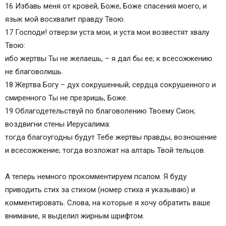
16 Избавь меня от кровей, Боже, Боже спасения моего, и
язык мой восхвалит правду Твою.
17 Господи! отверзи уста мои, и уста мои возвестят хвалу
Твою:
ибо жертвы Ты не желаешь, – я дал бы ее; к всесожжению
не благоволишь.
18 Жертва Богу – дух сокрушенный; сердца сокрушенного и
смиренного Ты не презришь, Боже.
19 Облагодетельствуй по благоволению Твоему Сион;
воздвигни стены Иерусалима:
тогда благоугодны будут Тебе жертвы правды, возношение
и всесожжение; тогда возложат на алтарь Твой тельцов.
А теперь немного прокомментируем псалом. Я буду
приводить стих за стихом (номер стиха я указываю) и
комментировать. Слова, на которые я хочу обратить ваше
внимание, я выделил жирным шрифтом.