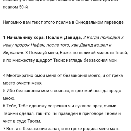
псалом 50-й.
Напомню вам текст этого псалма в Синодальном переводе.
1 Начальнику хора. Псалом Давида,
2 Когда приходил к
нему пророк Нафан, после того, как Давид вошел к
Вирсавии.
3 Помилуй меня, Боже, по великой милости Твоей,
и по множеству щедрот Твоих изгладь беззакония мои.
4 Многократно омой меня от беззакония моего, и от греха
моего очисти меня,
5 Ибо беззакония мои я сознаю, и грех мой всегда предо
мною.
6 Тебе, Тебе единому согрешил я и лукавое пред очами
Твоими сделал, так что Ты праведен в приговоре Твоем и
чист в суде Твоем.
7 Вот, я в беззаконии зачат, и во грехе родила меня мать