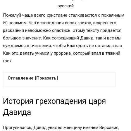
Пожалуй чаще всего христиане сталкиваются с покаянным
50 псалмом. Без исповедания своих грехов, искреннего
раскаяния невозможно спастись. Этому тексту придается
большое значение. Как согрешивший Давид, так и все мы
нуждаемся в очищении, чтобы Благодать не оставила нас.
Как это делать учимся у пророка, который впал в тяжкий
грех.
Оглавление [Показать]
История грехопадения царя Давида
История грехопадения царя
Притча Нафана
Определение Господа о Давиде
Давида
Псалом 50 – покаяние Давида
Краткое толкование 50 псалма
Прогуливаясь, Давид увидел женщину именем Вирсавия,