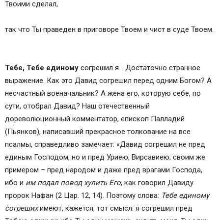
Твоими сделал,
так что Ты праведен в приговоре Твоем и чист в суде Твоем.
Тебе, Тебе единому
согрешил я… Достаточно странное
выражение. Как это Давид согрешил перед одним Богом? А
несчастный военачальник? А жена его, которую себе, по
сути, отобрал Давид? Наш отечественный
дореволюционный комментатор, епископ Палладий
(Пьянков), написавший прекрасное толкование на все
псалмы, справедливо замечает: «Давид согрешил не пред
единым Господом, но и пред Уриею, Вирсавиею; своим же
примером – пред народом и даже пред врагами Господа,
ибо и
им подал повод хулить Его
, как говорил Давиду
пророк Нафан (2 Цар. 12, 14). Поэтому слова:
Тебе единому
согреших
имеют, кажется, тот смысл: я согрешил пред