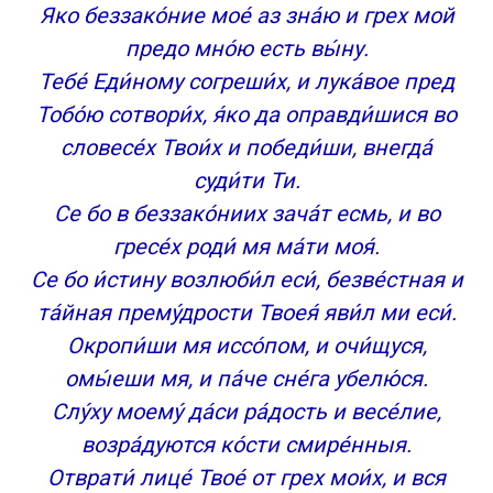
Яко беззако́ние мое́ аз зна́ю и грех мой
предо мно́ю есть вы́ну.
Тебе́ Еди́ному согреши́х, и лука́вое пред
Тобо́ю сотвори́х, я́ко да оправди́шися во
словесе́х Твои́х и победи́ши, внегда́
суди́ти Ти.
Се бо в беззако́ниих зача́т есмь, и во
гресе́х роди́ мя ма́ти моя́.
Се бо и́стину возлюби́л еси́, безве́стная и
та́йная прему́дрости Твоея́ яви́л ми еси́.
Окропи́ши мя иссо́пом, и очи́щуся,
омы́еши мя, и па́че сне́га убелю́ся.
Слу́ху моему́ да́си ра́дость и весе́лие,
возра́дуются ко́сти смире́нныя.
Отврати́ лице́ Твое́ от грех мои́х, и вся