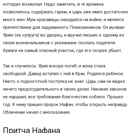
Псалом 50 –непонятные места
которую возжелал. Надо заметить, в те времена
позволялось содержать гарем, и царь уже имел достаточно
много жен. Муж красавицы находился на войне, и являлся
препятствием для задуманного Помазанником. Он вызвал
Урию (ее супруга) во дворец, и вручил письмо к одному из
своих военачальников с указанием: послать подателя
бумаги на самый опасный участок, где его скорее убьют.
Так и случилось. Урия вскоре погиб, и жена стала
свободной. Давид вступил с ней в брак. Родился ребенок.
Никто о подноготной поступка не знал. Царь сам не видел
ничего предосудительного в своих делах. Никаких законов
не нарушил, все требования благочестия соблюл. Прошел
год. К нему пришел пророк Нафан, чтобы открыть неправду.
Обличение начал с иносказания.
Притча Нафана