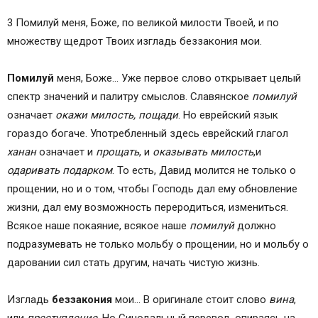
3 Помилуй меня, Боже, по великой милости Твоей, и по
множеству щедрот Твоих изгладь беззакония мои.
Помилуй
меня, Боже… Уже первое слово открывает целый
спектр значений и палитру смыслов. Славянское
помилуй
означает
окажи милость, пощади
. Но еврейский язык
гораздо богаче. Употребленный здесь еврейский глагол
ханан
означает и
прощать
, и
оказывать милость
,и
одаривать подарком
. То есть, Давид молится не только о
прощении, но и о том, чтобы Господь дал ему обновление
жизни, дал ему возможность переродиться, измениться.
Всякое наше покаяние, всякое наше
помилуй
должно
подразумевать не только мольбу о прощении, но и мольбу о
даровании сил стать другим, начать чистую жизнь.
Изгладь
беззакония
мои… В оригинале стоит слово
вина
,