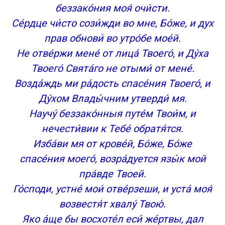
беззако́ния моя́ очи́сти.
Се́рдце чи́сто сози́жди во мне, Бо́же, и дух
прав обнови́ во утро́бе мое́й.
Не отве́ржи мене́ от лица́ Твоего́, и Ду́ха
Твоего́ Свята́го не отыми́ от мене́.
Возда́ждь ми ра́дость спасе́ния Твоего́, и
Ду́хом Влады́чним утверди́ мя.
Научу́ беззако́нныя путе́м Твои́м, и
нечести́вии к Тебе́ обратя́тся.
Изба́ви мя от крове́й, Бо́же, Бо́же
спасе́ния моего́, возра́дуется язы́к мой
пра́вде Твоей.
Го́споди, устне́ мои́ отве́рзеши, и уста́ моя́
возвестя́т хвалу́ Твою́.
Яко а́ще бы восхоте́л еси́ же́ртвы, дал