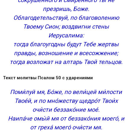
сокрушенного и смиренного Ты не
презришь, Боже.
Облагодетельствуй, по благоволению
Твоему Сион; воздвигни стены
Иерусалима:
тогда благоугодны будут Тебе жертвы
правды, возношение и всесожжение;
тогда возложат на алтарь Твой тельцов.
Текст молитвы Псалом 50 с ударениями
Поми́луй мя, Бо́же, по вели́цей ми́лости
Твое́й, и по мно́жеству щедро́т Твои́х
очи́сти беззако́ние мое́.
Наипа́че омы́й мя от беззако́ния моего́, и
от греха́ моего́ очи́сти мя.