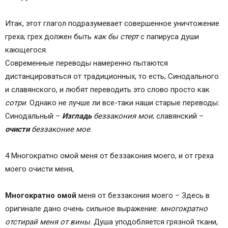
Итак, этот глагол подразумевает совершенное уничтожение
греха; грех должен быть
как бы стерт
с папируса души
кающегося.
Современные переводы намеренно пытаются
дистанцироваться от традиционных, то есть, Синодального
и славянского, и любят переводить это слово просто как
сотри
. Однако не лучше ли все-таки наши старые переводы:
Синодальный –
Изгладь
беззакония мои
; славянский –
очисти
беззаконие мое
.
4 Многократно омой меня от беззакония моего, и от греха
моего очисти меня,
Многократно омой
меня от беззакония моего – Здесь в
оригинале дано очень сильное выражение:
многократно
отстирай меня от вины
. Душа уподобляется грязной ткани,