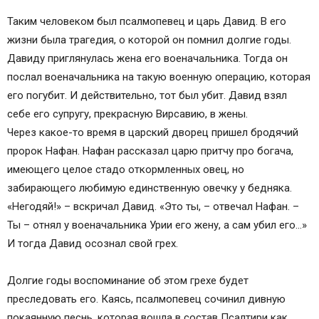
Таким человеком был псалмопевец и царь Давид. В его
жизни была трагедия, о которой он помнил долгие годы.
Давиду приглянулась жена его военачальника. Тогда он
послал военачальника на такую военную операцию, которая
его погубит. И действительно, тот был убит. Давид взял
себе его супругу, прекрасную Вирсавию, в жены.
Через какое-то время в царский дворец пришел бродячий
пророк Нафан. Нафан рассказал царю притчу про богача,
имеющего целое стадо откормленных овец, но
забирающего любимую единственную овечку у бедняка.
«Негодяй!» – вскричал Давид. «Это ты, – отвечал Нафан. –
Ты – отнял у военачальника Урии его жену, а сам убил его…»
И тогда Давид осознал свой грех.
Долгие годы воспоминание об этом грехе будет
преследовать его. Каясь, псалмопевец сочинил дивную
покаянную песнь, которая вошла в состав Псалтири как