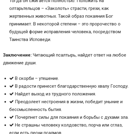
Тогда он сжигается полностью. Положить на
олтарьтельцов – «Заколоть» страсти, грехи, как
жертвенных животных. Такой образ покаяния Бог
принимает. В некоторой степени – это пророчество о
будущей форме исправления человека, посредством
Таинства Исповеди.
Заключение:
Читающий псалтырь, найдет ответ на любое
движение души.
В скорби – утешение.
В радости принесет благодарственную хвалу Господу.
Найдет выход из трудного положения.
Преодолеет нестроения в жизни, победит уныние и
бессмысленность бытия.
Почерпнет силы для покаяния и борьбы с духами зла.
Не страшны человеку колдовство, порча или сглаз,
если есть песни псалмов.