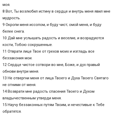
моя.
8 Вот, Ты возлюбил истину в сердце и внутрь меня явил мне
мудрость.
9 Окропи меня иссопом, и буду чист; омой меня, и буду
белее снега.
10 Дай мне услышать радость и веселие, и возрадуются
кости, Тобою сокрушенные.
11 Отврати лице Твое от грехов моих и изгладь все
беззакония мои.
12 Сердце чистое сотвори во мне, Боже, и дух правый
обнови внутри меня.
13 Не отвергни меня от лица Твоего и Духа Твоего Святаго
не отними от меня.
14 Возврати мне радость спасения Твоего и Духом
владычественным утверди меня.
15 Научу беззаконных путям Твоим, и нечестивые к Тебе
обратятся.