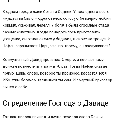
В одном городе жили богач и бедняк. У последнего всего
имущества было – одна овечка, которую безмерно любил:
кормил, ухаживал, лелеял. У богача были огромные стада
разных животных. Когда понадобилось приготовить
угощение, он отнял овечку у бедняка, а своих не тронул. И
Нафан спрашивает: Царь, что, по-твоему, он заслуживает?
Возмущенный Давид произнес: Смерти, и несчастному
должен возместить утрату в 70 раз. Тогда Нафан сказал
прямо: Царь, слово, которое ты произнес, касается тебя.
Ибо этим богачом являешься ты сам. И смертный приговор
вынес о себе.
Определение Господа о Давиде
Так как, пророк пришел, и лично передал слова Божьи,