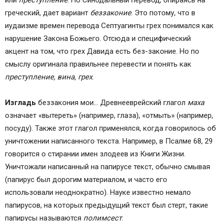
или
преступление
. Но Синодальный перевод, опираясь на
греческий, дает вариант
беззаконие
. Это потому, что в
иудаизме времен перевода Септуагинты грех понимался как
нарушение Закона Божьего. Отсюда и специфический
акцент на том, что грех Давида есть без-законие. Но по
смыслу оригинала правильнее перевести и понять как
преступление, вина, грех
.
Изгладь
беззакония мои… Древнееврейский глагол
маха
означает «вытереть» (например, глаза), «отмыть» (например,
посуду). Также этот глагол применялся, когда говорилось об
уничтожении написанного текста. Например, в Псалме 68, 29
говорится о стирании имен злодеев из Книги Жизни.
Уничтожали написанный на папирусе текст, обычно смывая
(папирус был дорогим материалом, и часто его
использовали неоднократно). Науке известно немало
папирусов, на которых предыдущий текст был стерт, такие
папирусы называются
полимсест
.