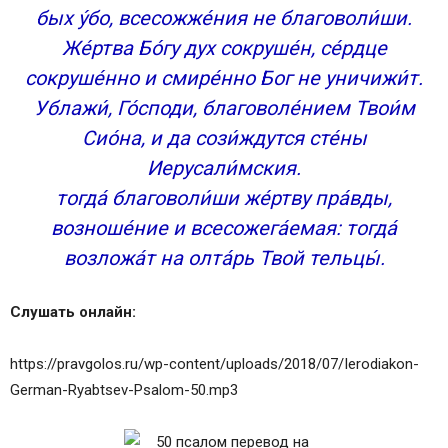
бых у́бо, всесожже́ния не благоволи́ши.
Же́ртва Бо́гу дух сокруше́н, се́рдце
сокруше́нно и смире́нно Бог не уничижи́т.
Ублажи́, Го́споди, благоволе́нием Твои́м
Сио́на, и да сози́ждутся сте́ны
Иерусали́мския.
тогда́ благоволи́ши же́ртву пра́вды,
возноше́ние и всесожега́емая: тогда́
возложа́т на олта́рь Твой тельцы́.
Слушать онлайн:
https://pravgolos.ru/wp-content/uploads/2018/07/Ierodiakon-
German-Ryabtsev-Psalom-50.mp3