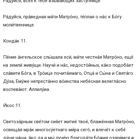
Ра́дуйся, все́х к тебе́ взыва́ющих засту́пнице.
Ра́дуйся, пра́ведная ма́ти Матро́но, те́плая о на́с к Бо́гу
моли́твеннице.
Конда́к 11.
Пе́ние а́нгельское слы́шала еси́, ма́ти честна́я Матро́но, еще́
на земли́ живу́щи. Научи́ и на́с, недосто́йных, ка́ко подоба́ет
сла́вити Бо́га, в Тро́ице почита́емаго, Отца́ и Сы́на и Свята́го
Ду́ха, Ему́же непреста́нно во́инства небе́сная велегла́сно
воспева́ют: Аллилу́иа.
И́кос 11.
Светоза́рным све́том сия́ет житие́ твое́, блаже́нная Матро́но,
освеща́я мра́к многосу́етнаго ми́ра сего́, и влече́т к себе́
ду́ши на́ша, я́ко да и мы́ луче́ю благода́ти Бо́жия озари́мся и