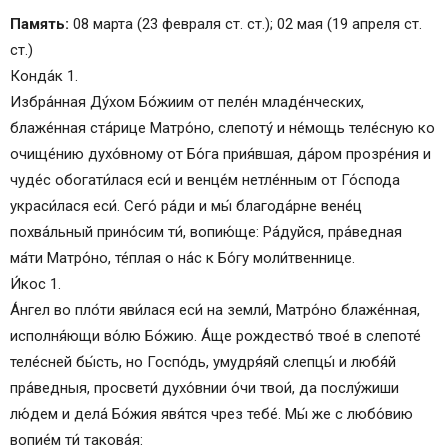
Акафист Матроне Московской
Память:
08 марта (23 февраля ст. ст.); 02 мая (19 апреля ст.
Сообщить об опечатке
ст.)
Текст, который будет отправлен нашим
Конда́к 1.
редакторам:
Избра́нная Ду́хом Бо́жиим от пеле́н младе́нческих,
О чем молятся святой Матроне Московской?
блаже́нная ста́рице Матро́но, слепоту́ и не́мощь теле́сную ко
Акафист святой Матроне Московской
очище́нию духо́вному от Бо́га прия́вшая, да́ром прозре́ния и
Молитвы к блаженной старице Матроне
чуде́с обогати́лася еси́ и венце́м нетле́нным от Го́спода
Молитва Матроне Московской (первая)
украси́лася еси́. Сего́ ра́ди и мы́ благода́рне вене́ц
Молитва Матроне Московской (вторая)
похва́льный прино́сим ти́, вопию́ще: Ра́дуйся, пра́ведная
Тропарь блаженной старице Матроне
ма́ти Матро́но, те́плая о на́с к Бо́гу моли́твеннице.
Читайте также:
И́кос 1.
Молитва святой Матроне Московской. Видео
А́нгел во пло́ти яви́лася еси́ на земли́, Матро́но блаже́нная,
исполня́ющи во́лю Бо́жию. А́ще рождество́ твое́ в слепоте́
теле́сней бы́сть, но Госпо́дь, умудря́яй слепцы́ и любя́й
пра́ведныя, просвети́ духо́внии о́чи твои́, да послу́жиши
лю́дем и дела́ Бо́жия явя́тся чрез тебе́. Мы́ же с любо́вию
вопие́м ти́ такова́я: