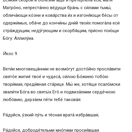
Вся́кия ско́рби и боле́зни а́ще и претерпе́ла еси́, ма́ти
Матро́но, непреста́нно ве́дущи бра́нь с си́лами тьмы́,
облича́ющи ко́зни и кова́рства и́х и изгоня́ющи бе́сы от
одержи́мых, оба́че до кончи́ны дни́й твои́х помога́ла еси́
стра́ждущим, неду́гующим и скорбя́щим, при́сно пою́щи
Бо́гу: Аллилу́иа.
И́кос 9.
Вети́и многовеща́ннии не возмо́гут досто́йно просла́вити
свято́е житие́ твое́ и чудеса́, си́лою Бо́жиею тобо́ю
твори́мая, преди́вная ста́рице. Мы́ же, хотя́ще псало́мски
хвали́ти Бо́га во святы́х Его́ и подвиза́емии серде́чною
любо́вию, дерза́ем пе́ти тебе́ такова́я:
Ра́дуйся, у́зкий пу́ть и те́сная врата́ избра́вшая;
Ра́дуйся, доброде́тельми мно́гими просия́вшая.