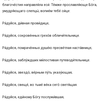
благоче́стия направля́ла еси́. Те́мже прославля́юще Бо́га,
умудря́ющаго слепцы́, вопие́м тебе́ си́це:
Ра́дуйся, ди́вная прови́дице;
Ра́дуйся, сокрове́нных грехо́в обличи́тельнице.
Ра́дуйся, помраче́нных душе́ю пресве́тлая наста́внице;
Ра́дуйся, заблу́ждших ми́лостивая путеводи́тельнице.
Ра́дуйся, звездо́, ве́рным пу́ть указу́ющая;
Ра́дуйся, свеще́, во тьме́ ве́ка сего́ светя́щая.
Ра́дуйся, еди́ному Бо́гу послужи́вшая;