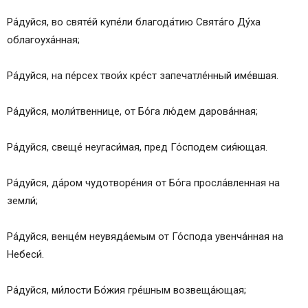
Ра́дуйся, во святе́й купе́ли благода́тию Свята́го Ду́ха
облагоуха́нная;
Ра́дуйся, на пе́рсех твои́х кре́ст запечатле́нный име́вшая.
Ра́дуйся, моли́твеннице, от Бо́га лю́дем дарова́нная;
Ра́дуйся, свеще́ неугаси́мая, пред Го́сподем сия́ющая.
Ра́дуйся, да́ром чудотворе́ния от Бо́га просла́вленная на
земли́;
Ра́дуйся, венце́м неувяда́емым от Го́спода увенча́нная на
Небеси́.
Ра́дуйся, ми́лости Бо́жия гре́шным возвеща́ющая;