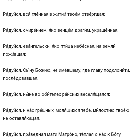
Ра́дуйся, вся́ тле́нная в житии́ твое́м отве́ргшая;
Ра́дуйся, смире́нием, я́ко венце́м драги́м, украше́нная.
Ра́дуйся, ева́нгельски, я́ко пти́ца небе́сная, на земли́
пожи́вшая;
Ра́дуйся, Сы́ну Бо́жию, не име́вшему, где́ главу́ подклони́ти,
после́довавшая.
Ра́дуйся, ны́не во оби́телех ра́йских веселя́щаяся;
Ра́дуйся, и на́с гре́шных, моля́щихся тебе́, ми́лостию твое́ю
не оставля́ющая.
Ра́дуйся, пра́ведная ма́ти Матро́но, те́плая о на́с к Бо́гу