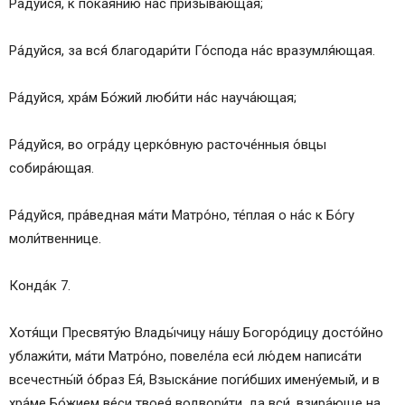
Ра́дуйся, к покая́нию на́с призыва́ющая;
Ра́дуйся, за вся́ благодари́ти Го́спода на́с вразумля́ющая.
Ра́дуйся, хра́м Бо́жий люби́ти на́с науча́ющая;
Ра́дуйся, во огра́ду церко́вную расточе́нныя о́вцы
собира́ющая.
Ра́дуйся, пра́ведная ма́ти Матро́но, те́плая о на́с к Бо́гу
моли́твеннице.
Конда́к 7.
Хотя́щи Пресвяту́ю Влады́чицу на́шу Богоро́дицу досто́йно
ублажи́ти, ма́ти Матро́но, повеле́ла еси́ лю́дем написа́ти
всечестны́й о́браз Ея́, Взыска́ние поги́бших имену́емый, и в
хра́ме Бо́жием ве́си твоея́ водвори́ти, да вси́, взира́юще на