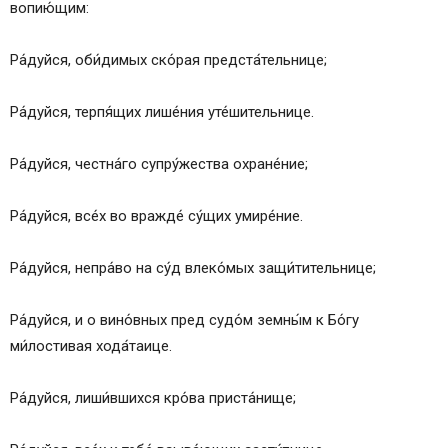
вопию́щим:
Ра́дуйся, оби́димых ско́рая предста́тельнице;
Ра́дуйся, терпя́щих лише́ния уте́шительнице.
Ра́дуйся, честна́го супру́жества охране́ние;
Ра́дуйся, все́х во вражде́ су́щих умире́ние.
Ра́дуйся, непра́во на су́д влеко́мых защи́тительнице;
Ра́дуйся, и о вино́вных пред судо́м земны́м к Бо́гу
ми́лостивая хода́таице.
Ра́дуйся, лиши́вшихся кро́ва приста́нище;