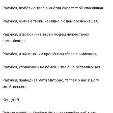
Ра́дуйся, любо́вию твое́ю мно́гия о́крест тебе́ спаса́вшая.
Ра́дуйся, житие́м твои́м изря́дно лю́дем послужи́вшая;
Ра́дуйся, и по кончи́не твое́й лю́дем непреста́нно
помога́ющая.
Ра́дуйся, и ны́не на́шим проше́нием те́пле внима́ющая;
Ра́дуйся, упова́ющих на по́мощь твою́ не оставля́ющая.
Ра́дуйся, пра́ведная ма́ти Матро́но, те́плая о на́с к Бо́гу
моли́твеннице.
Конда́к 9.