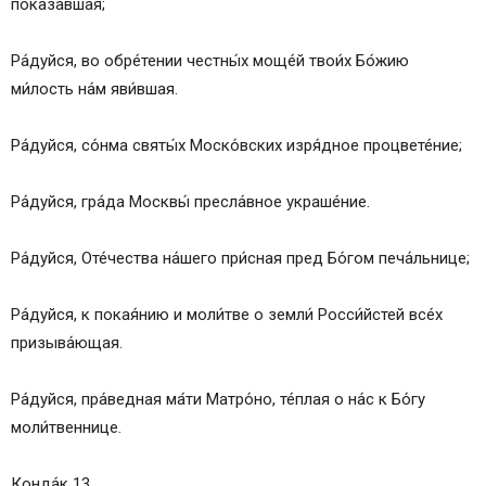
показа́вшая;
Ра́дуйся, во обре́тении честны́х моще́й твои́х Бо́жию
ми́лость на́м яви́вшая.
Ра́дуйся, со́нма святы́х Моско́вских изря́дное процвете́ние;
Ра́дуйся, гра́да Москвы́ пресла́вное украше́ние.
Ра́дуйся, Оте́чества на́шего при́сная пред Бо́гом печа́льнице;
Ра́дуйся, к покая́нию и моли́тве о земли́ Росси́йстей все́х
призыва́ющая.
Ра́дуйся, пра́ведная ма́ти Матро́но, те́плая о на́с к Бо́гу
моли́твеннице.
Конда́к 13.