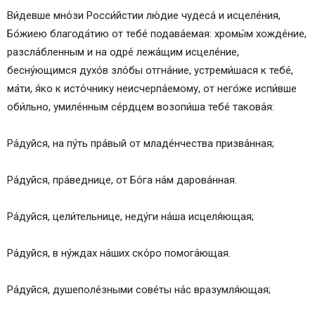
Ви́девше мно́зи Росси́йстии лю́дие чудеса́ и исцеле́ния,
Бо́жиею благода́тию от тебе́ подава́емая: хромы́м хожде́ние,
разсла́бленным и на одре́ лежа́щим исцеле́ние,
бесну́ющимся духо́в зло́бы отгна́ние, устреми́шася к тебе́,
ма́ти, я́ко к исто́чнику неисчерпа́емому, от него́же испи́вше
оби́льно, умиле́нным се́рдцем возопи́ша тебе́ такова́я:
Ра́дуйся, на пу́ть пра́вый от младе́нчества призва́нная;
Ра́дуйся, пра́веднице, от Бо́га на́м дарова́нная.
Ра́дуйся, цели́тельнице, неду́ги на́ша исцеля́ющая;
Ра́дуйся, в ну́ждах на́ших ско́ро помога́ющая.
Ра́дуйся, душеполе́зными сове́ты на́с вразумля́ющая;