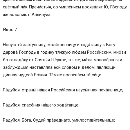
све́тлый ли́к Пречи́стыя, со умиле́нием восхва́лят Ю́, Го́споду
же возопию́т: Аллилу́иа.
И́кос 7.
Но́вую тя́ засту́пницу, моли́твенницу и хода́таицу к Бо́гу
дарова́ Госпо́дь в годи́ну тя́жкую лю́дем Росси́йским, мно́зи
бо отпада́ху от Святы́я Це́ркве, ты́ же, ма́ти, малове́рныя и
заблу́ждшия наставля́ла еси́ сло́вом и де́лом, явля́ющи
ди́вная чудеса́ Бо́жия. Те́мже воспева́ем ти́ си́це:
Ра́дуйся, страны́ на́шея Росси́йския неусы́пная печа́льнице;
Ра́дуйся, спасе́ния на́шего хода́таице.
Ра́дуйся, Бо́га, Судии́ пра́веднаго, умилостиви́тельнице;