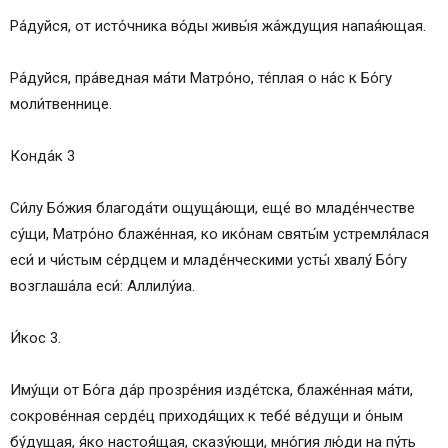
Ра́дуйся, от исто́чника во́ды живы́я жа́ждущия напая́ющая.
Ра́дуйся, пра́ведная ма́ти Матро́но, те́плая о на́с к Бо́гу
моли́твеннице.
Конда́к 3
Си́лу Бо́жия благода́ти ощуща́ющи, еще́ во младе́нчестве
су́щи, Матро́но блаже́нная, ко ико́нам святы́м устремля́лася
еси́ и чи́стым се́рдцем и младе́нческими усты́ хвалу́ Бо́гу
возглаша́ла еси́: Аллилу́иа.
И́кос 3.
Иму́щи от Бо́га да́р прозре́ния изде́тска, блаже́нная ма́ти,
сокрове́нная серде́ц приходя́щих к тебе́ ве́дущи и о́ным
бу́дущая, я́ко настоя́щая, сказу́ющи, мно́гия лю́ди на пу́ть