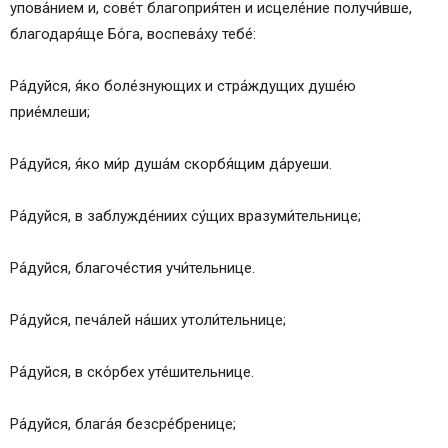
упова́нием и, сове́т благоприя́тен и исцеле́ние получи́вше,
благодаря́ще Бо́га, воспева́ху тебе́:
Ра́дуйся, я́ко боле́знующих и стра́ждущих душе́ю
прие́млеши;
Ра́дуйся, я́ко ми́р душа́м скорбя́щим да́руеши.
Ра́дуйся, в заблужде́ниих су́щих вразуми́тельнице;
Ра́дуйся, благоче́стия учи́тельнице.
Ра́дуйся, печа́лей на́ших утоли́тельнице;
Ра́дуйся, в ско́рбех уте́шительнице.
Ра́дуйся, блага́я безсре́бренице;