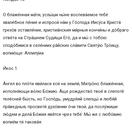
О блаже́нная ма́ти, услы́ши ны́не воспева́емое тебе́
хвале́бное пе́ние и испроси́ на́м у Го́спода Иису́са Христа́
грехо́в оставле́ние, христиа́нския ми́рныя кончи́ны и до́браго
отве́та на Стра́шнем Суди́щи Его́, да и мы́ с тобо́ю
сподо́бимся в селе́ниих ра́йских сла́вити Святу́ю Тро́ицу,
вопию́ще: Аллилу́иа.
И́кос 1.
А́нгел во пло́ти яви́лася еси́ на земли́, Матро́но блаже́нная,
исполня́ющи во́лю Бо́жию. А́ще рождество́ твое́ в слепоте́
теле́сней бы́сть, но Госпо́дь, умудря́яй слепцы́ и любя́й
пра́ведныя, просвети́ духо́внии о́чи твои́, да послу́жиши
лю́дем и дела́ Бо́жия явя́тся чрез тебе́. Мы́ же с любо́вию
вопие́м ти́ такова́я: