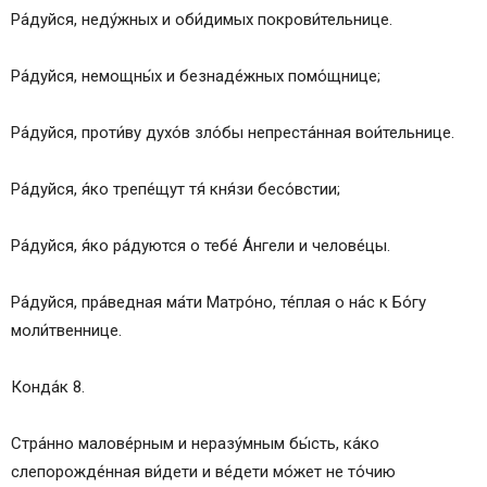
Ра́дуйся, неду́жных и оби́димых покрови́тельнице.
Ра́дуйся, немощны́х и безнаде́жных помо́щнице;
Ра́дуйся, проти́ву духо́в зло́бы непреста́нная вои́тельнице.
Ра́дуйся, я́ко трепе́щут тя́ кня́зи бесо́встии;
Ра́дуйся, я́ко ра́дуются о тебе́ А́нгели и челове́цы.
Ра́дуйся, пра́ведная ма́ти Матро́но, те́плая о на́с к Бо́гу
моли́твеннице.
Конда́к 8.
Стра́нно малове́рным и неразу́мным бы́сть, ка́ко
слепорожде́нная ви́дети и ве́дети мо́жет не то́чию