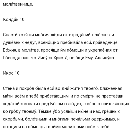
моли́твеннице.
Конда́к 10.
Спасти́ хотя́щи мно́гия лю́ди от страда́ний теле́сных и
душе́вных неду́г, всено́щно пребыва́ла еси́, пра́веднице
Бо́жия, в моли́тве, прося́щи и́м по́мощи и укрепле́ния от
Го́спода на́шего Иису́са Христа́, пою́щи Ему́: Аллилу́иа.
И́кос 10
Стена́ и покро́в была́ еси́ во дни́ жития́ твоего́, блаже́нная
ма́ти, все́м к тебе́ прибега́ющим, и по сме́рти не престае́ши
хода́тайствовати пред Бо́гом о лю́дех, с ве́рою притека́ющих
ко гро́бу твоему́. Те́мже у́бо услы́ши ны́не и на́с, гре́шных,
скорбьми́, боле́зньми и мно́гими печа́льми одержи́мых, и
потщи́ся на по́мощь твои́ми моли́твами все́м к тебе́