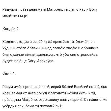
Ра́дуйся, пра́ведная ма́ти Матро́но, те́плая о на́с к Бо́гу
моли́твеннице.
Конда́к 2.
Ви́дяще лю́дие и иере́й, егда́ креща́ше тя́, блаже́нная,
чу́дный сто́лп о́блачный над главо́ю твое́ю и обоня́вше
благоуха́ние ве́лие, дивля́хуся, что́ у́бо сия́ отрокови́ца
бу́дет, пою́ще Бо́гу: Аллилу́иа.
И́кос 2.
Ра́зум име́я просвеще́нный, иере́й Бо́жий Васи́лий позна́, я́ко
креща́емая от него́ сосу́д благода́ти Бо́жия е́сть, и тя́,
пра́ведная Матро́но, отрокови́цу свя́ту нарече́. От на́шего же
усе́рдия прино́сим ти́ похвалы́ сия́: