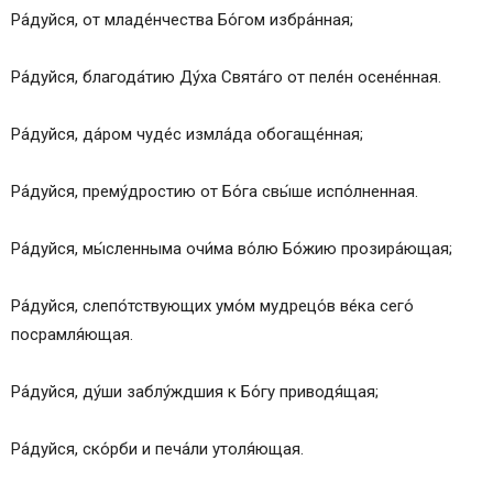
Ра́дуйся, от младе́нчества Бо́гом избра́нная;
Ра́дуйся, благода́тию Ду́ха Свята́го от пеле́н осене́нная.
Ра́дуйся, да́ром чуде́с измла́да обогаще́нная;
Ра́дуйся, прему́дростию от Бо́га свы́ше испо́лненная.
Ра́дуйся, мы́сленныма очи́ма во́лю Бо́жию прозира́ющая;
Ра́дуйся, слепо́тствующих умо́м мудрецо́в ве́ка сего́
посрамля́ющая.
Ра́дуйся, ду́ши заблу́ждшия к Бо́гу приводя́щая;
Ра́дуйся, ско́рби и печа́ли утоля́ющая.