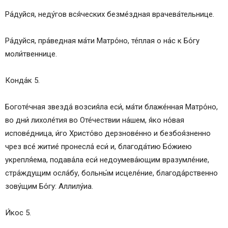
Ра́дуйся, неду́гов вся́ческих безме́здная врачева́тельнице.
Ра́дуйся, пра́ведная ма́ти Матро́но, те́плая о на́с к Бо́гу
моли́твеннице.
Конда́к 5.
Боготе́чная звезда́ возсия́ла еси́, ма́ти блаже́нная Матро́но,
во дни́ лихоле́тия во Оте́чествии на́шем, я́ко но́вая
испове́дница, и́го Христо́во дерзнове́нно и безбоя́зненно
чрез все́ житие́ пронесла́ еси́ и, благода́тию Бо́жиею
укрепля́ема, подава́ла еси́ недоумева́ющим вразумле́ние,
стра́ждущим осла́бу, больны́м исцеле́ние, благода́рственно
зову́щим Бо́гу: Аллилу́иа.
И́кос 5.