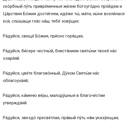
ско́рбный пу́ть привре́менныя жи́зни богоуго́дно про́йдем и
Ца́рствия Бо́жия дости́гнем, иде́же ты́, ма́ти, ны́не всели́лася
еси́, слы́шащи гла́с на́ш, тебе́ зову́щих:
Ра́дуйся, свеще́ Бо́жия, при́сно горя́щая;
Ра́дуйся, би́сере честны́й, блиста́нием святы́ни твоея́ на́с
озаря́яй.
Ра́дуйся, цве́те благово́нный, Ду́хом Святы́м на́с
облагоуха́яй;
Ра́дуйся, ка́меню ве́ры, малоду́шныя в благоче́стии
утвержда́яй.
Ра́дуйся, звездо́ пресве́тлая, пра́вый пу́ть на́м указу́ющая;