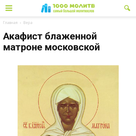
Главная
Вера
Акафист блаженной
матроне московской