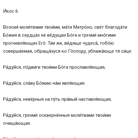
И́кос 6.
Возсия́ моли́твами твои́ми, ма́ти Матро́но, све́т благода́ти
Бо́жия в сердца́х не ве́дущих Бо́га и грехми́ мно́гими
прогневля́ющих Его́. Ти́и же, ви́дяще чудеса́, тобо́ю
соверша́емая, обраща́хуся ко Го́споду, ублажа́юще тя́ си́це:
Ра́дуйся, по́двиги твои́ми Бо́га прославля́ющая;
Ра́дуйся, сла́ву Бо́жию на́м явля́ющая.
Ра́дуйся, неве́рныя на пу́ть пра́вый наставля́ющая;
Ра́дуйся, грехми́ оскверне́нныя моли́твами твои́ми
очища́ющая.