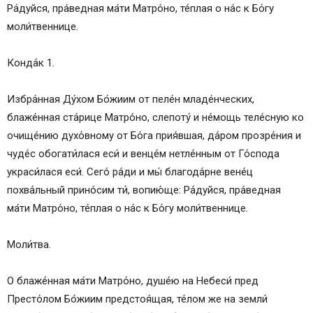
Ра́дуйся, пра́ведная ма́ти Матро́но, те́плая о на́с к Бо́гу
моли́твеннице.
Конда́к 1.
Избра́нная Ду́хом Бо́жиим от пеле́н младе́нческих,
блаже́нная ста́рице Матро́но, слепоту́ и не́мощь теле́сную ко
очище́нию духо́вному от Бо́га прия́вшая, да́ром прозре́ния и
чуде́с обогати́лася еси́ и венце́м нетле́нным от Го́спода
украси́лася еси́. Сего́ ра́ди и мы́ благода́рне вене́ц
похва́льный прино́сим ти́, вопию́ще: Ра́дуйся, пра́ведная
ма́ти Матро́но, те́плая о на́с к Бо́гу моли́твеннице.
Моли́тва.
О блаже́нная ма́ти Матро́но, душе́ю на Небеси́ пред
Престо́лом Бо́жиим предстоя́щая, те́лом же на земли́