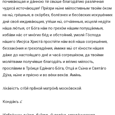
почива́ющая и да́нною ти́ свы́ше благода́тию разли́чная
чудеса́ источа́ющая! При́зри ны́не ми́лостивным твои́м о́ком
на ны́, гре́шныя, в ско́рбех, боле́знех и бесо́вских искуше́ниих
дни́ своя́ иждива́ющия, уте́ши ны́, отча́янныя, исцели́ неду́ги
на́ша лю́тыя, от Бо́га на́м по грехо́м на́шим попуща́емыя,
изба́ви на́с от мно́гих бе́д и обстоя́ний, умоли́ Го́спода
на́шего Иису́са Христа́ прости́ти на́м вся́ на́ша согреше́ния,
беззако́ния и грехопаде́ния, и́миже мы́ от ю́ности на́шея
да́же до настоя́щаго дне́ и часа́ согреши́хом, да твои́ми
моли́твами получи́вше благода́ть и ве́лию ми́лость,
просла́вим в Тро́ице Еди́наго Бо́га, Отца́ и Сы́на и Свята́го
Ду́ха, ны́не и при́сно и во ве́ки веко́в. Ами́нь.
А҆ка́ѳїстъ ст҃о́й првⷣной матро́нѣ моско́вской.
Конда́къ а҃.