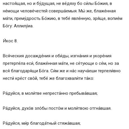
настоя́щая, но и бу́дущая, не ве́дяху бо си́лы Бо́жия, в
не́мощи челове́честей соверша́емыя. Мы́ же, блаже́нная
ма́ти, прему́дрость Бо́жию, в тебе́ явле́нную, зря́ще, вопие́м
Бо́гу: Аллилу́иа.
И́кос 8.
Вся́ческия досажде́ния и оби́ды, изгна́ния и укоре́ния
претерпе́ла еси́, блаже́нная ма́ти, не се́тующи о се́м, но за
вся́ благодаря́щи Бо́га. Си́м же и на́с науча́еши терпели́вно
нести́ кре́ст сво́й, тебе́ же благохвали́ти та́ко:
Ра́дуйся, в моли́тве непреста́нно пребыва́вшая;
Ра́дуйся, духо́в зло́бы посто́м и моли́твою отгна́вшая.
Ра́дуйся, ми́р благода́тный стяжа́вшая;