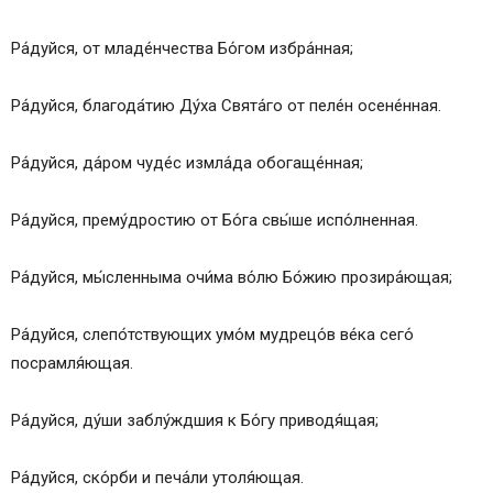
Ра́дуйся, от младе́нчества Бо́гом избра́нная;
Ра́дуйся, благода́тию Ду́ха Свята́го от пеле́н осене́нная.
Ра́дуйся, да́ром чуде́с измла́да обогаще́нная;
Ра́дуйся, прему́дростию от Бо́га свы́ше испо́лненная.
Ра́дуйся, мы́сленныма очи́ма во́лю Бо́жию прозира́ющая;
Ра́дуйся, слепо́тствующих умо́м мудрецо́в ве́ка сего́
посрамля́ющая.
Ра́дуйся, ду́ши заблу́ждшия к Бо́гу приводя́щая;
Ра́дуйся, ско́рби и печа́ли утоля́ющая.