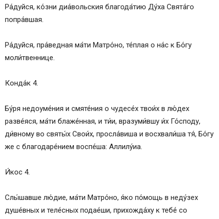
Ра́дуйся, ко́зни диа́вольския благода́тию Ду́ха Свята́го
попра́вшая.
Ра́дуйся, пра́ведная ма́ти Матро́но, те́плая о на́с к Бо́гу
моли́твеннице.
Конда́к 4.
Бу́ря недоуме́ния и смяте́ния о чудесе́х твои́х в лю́дех
разве́яся, ма́ти блаже́нная, и ти́и, вразуми́вшу и́х Го́споду,
ди́вному во святы́х Свои́х, просла́виша и восхвали́ша тя́, Бо́гу
же с благодаре́нием воспе́ша: Аллилу́иа.
И́кос 4.
Слы́шавше лю́дие, ма́ти Матро́но, я́ко по́мощь в неду́зех
душе́вных и теле́сных подае́ши, прихожда́ху к тебе́ со