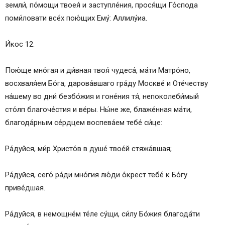
земли́, по́мощи твоея́ и заступле́ния, прося́щи Го́спода
поми́ловати все́х пою́щих Ему́: Аллилу́иа.
И́кос 12.
Пою́ще мно́гая и ди́вная твоя́ чудеса́, ма́ти Матро́но,
восхваля́ем Бо́га, дарова́вшаго гра́ду Москве́ и Оте́честву
на́шему во дни́ безбо́жия и гоне́ния тя́, непоколеби́мый
сто́лп благоче́стия и ве́ры. Ны́не же, блаже́нная ма́ти,
благода́рным се́рдцем воспева́ем тебе́ си́це:
Ра́дуйся, ми́р Христо́в в душе́ твое́й стяжа́вшая;
Ра́дуйся, сего́ ра́ди мно́гия лю́ди о́крест тебе́ к Бо́гу
приве́дшая.
Ра́дуйся, в немощне́м те́ле су́щи, си́лу Бо́жия благода́ти