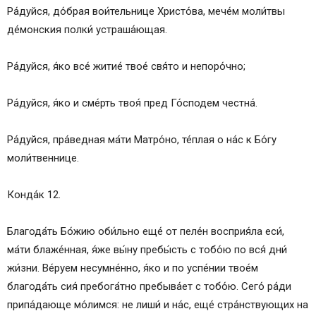
Ра́дуйся, до́брая вои́тельнице Христо́ва, мече́м моли́твы
де́монския полки́ устраша́ющая.
Ра́дуйся, я́ко все́ житие́ твое́ свя́то и непоро́чно;
Ра́дуйся, я́ко и сме́рть твоя́ пред Го́сподем честна́.
Ра́дуйся, пра́ведная ма́ти Матро́но, те́плая о на́с к Бо́гу
моли́твеннице.
Конда́к 12.
Благода́ть Бо́жию оби́льно еще́ от пеле́н восприя́ла еси́,
ма́ти блаже́нная, я́же вы́ну пребы́сть с тобо́ю по вся́ дни́
жи́зни. Ве́руем несумне́нно, я́ко и по успе́нии твое́м
благода́ть сия́ пребога́тно пребыва́ет с тобо́ю. Сего́ ра́ди
припа́дающе мо́лимся: не лиши́ и на́с, еще́ стра́нствующих на