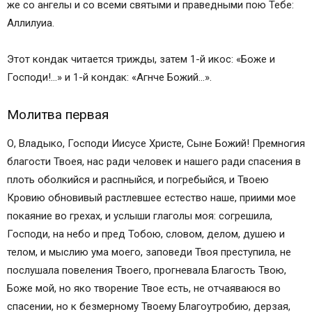
же со ангелы и со всеми святыми и праведными пою Тебе:
Аллилуиа.
Этот кондак читается трижды, затем 1-й икос: «Боже и
Господи!…» и 1-й кондак: «Агнче Божий…».
Молитва первая
О, Владыко, Господи Иисусе Христе, Сыне Божий! Премногия
благости Твоея, нас ради человек и нашего ради спасения в
плоть оболкийся и распныйся, и погребыйся, и Твоею
Кровию обновивый растлевшее естество наше, приими мое
покаяние во грехах, и услыши глаголы моя: согрешила,
Господи, на небо и пред Тобою, словом, делом, душею и
телом, и мыслию ума моего, заповеди Твоя преступила, не
послушала повеления Твоего, прогневала Благость Твою,
Боже мой, но яко творение Твое есть, не отчаяваюся во
спасении, но к безмерному Твоему Благоутробию, дерзая,