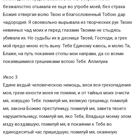
безжалостно отымала ее еще во утробе моей, без страха
Божия отвергая волю Твою и благословенный Тобою дар
чадородия. Я своевольно вырывала из творческих рук Твоих
невинных чад моих и перед глазами Твоими не стыдясь
убивала их. Но судьбы их в деснице Твоей, Господи, а грех
мой предо мною есть выну. Тебе Единому каюсь, и молю Тя,
Блаже, на путь покаяния стопы мои направи, да со всеми
покаявшимися грешниками вспою Тебе: Аллилуиа.
Икос 3
Едине ведый человеческою немощь, веси вся грехопадения
моя, грехи юности моея не помяни, и от тайных моих очисти
мя, зовущую Тебе: помилуй мя, великую грешницу; помилуй
мя, закона Божию преступницу; помилуй мя, завета твоего
нарушительницу; помилуй мя, яко Тебе, Владыце моему злом
мзду воздавшую; помилуй мя, в покаянии к Тебе во
единодесятый час пришедшую; помилуй мя, окаянную