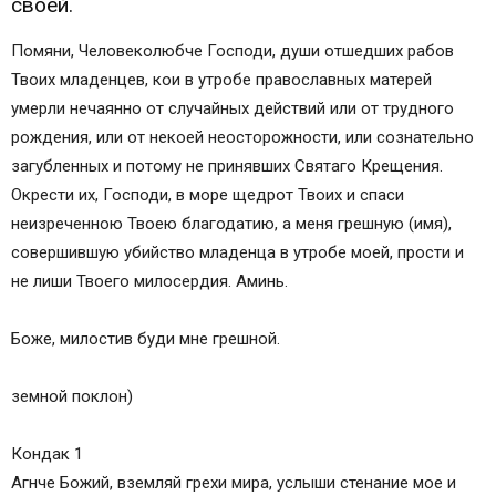
своей.
Помяни, Человеколюбче Господи, души отшедших рабов
Твоих младенцев, кои в утробе православных матерей
умерли нечаянно от случайных действий или от трудного
рождения, или от некоей неосторожности, или сознательно
загубленных и потому не принявших Святаго Крещения.
Окрести их, Господи, в море щедрот Твоих и спаси
неизреченною Твоею благодатию, а меня грешную (имя),
совершившую убийство младенца в утробе моей, прости и
не лиши Твоего милосердия. Аминь.
Боже, милостив буди мне грешной.
земной поклон)
Кондак 1
Агнче Божий, вземляй грехи мира, услыши стенание мое и