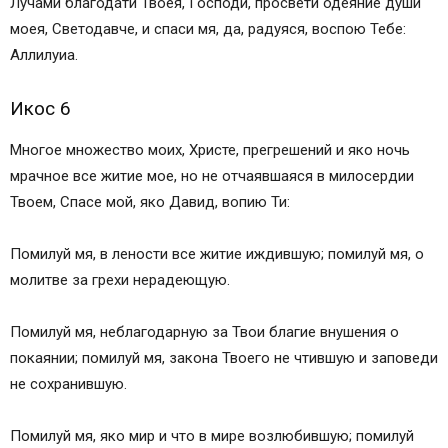
Лучами благодати Твоея, Господи, просвети одеяние души
моея, Светодавче, и спаси мя, да, радуяся, воспою Тебе:
Аллилуиа.
Икос 6
Многое множество моих, Христе, прегрешений и яко ночь
мрачное все житие мое, но не отчаявшаяся в милосердии
Твоем, Спасе мой, яко Давид, вопию Ти:
Помилуй мя, в лености все житие иждившую; помилуй мя, о
молитве за грехи нерадеющую.
Помилуй мя, неблагодарную за Твои благие внушения о
покаянии; помилуй мя, закона Твоего не чтившую и заповеди
не сохранившую.
Помилуй мя, яко мир и что в мире возлюбившую; помилуй