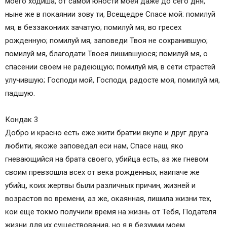
моего ходиша, от самой юности моея даже до сего дня,
ныне же в покаянии зову ти, Всещедре Спасе мой: помилуй
мя, в беззакониих зачатую; помилуй мя, во гресех
рожденную; помилуй мя, заповеди Твоя не сохранившую;
помилуй мя, благодати Твоея лишившуюся; помилуй мя, о
спасении своем не радеющую; помилуй мя, в сети страстей
улучившую; Господи мой, Господи, радосте моя, помилуй мя,
падшую.
Кондак 3
Добро и красно есть еже жити братии вкупе и друг друга
любити, якоже заповедал еси нам, Спасе наш, яко
гневающийся на брата своего, убийца есть, аз же гневом
своим превзошла всех от века рожденных, наипаче же
убийц, коих жертвы были различных причин, жизней и
возрастов во времени, аз же, окаянная, лишила жизни тех,
кои еще токмо получили время на жизнь от Тебя, Подателя
жизни для их существования, но я в безумии моем