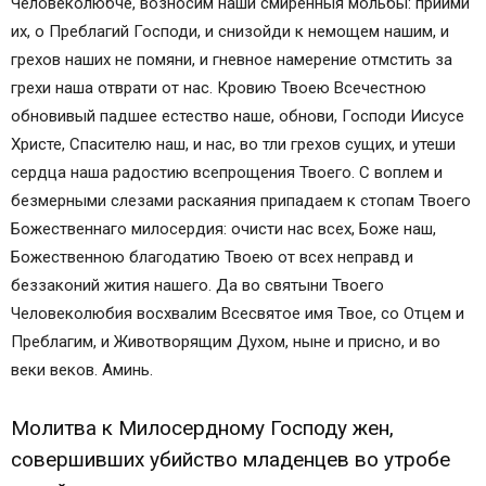
Человеколюбче, возносим наши смиренныя мольбы: приими
их, о Преблагий Господи, и снизойди к немощем нашим, и
грехов наших не помяни, и гневное намерение отмстить за
грехи наша отврати от нас. Кровию Твоею Всечестною
обновивый падшее естество наше, обнови, Господи Иисусе
Христе, Спасителю наш, и нас, во тли грехов сущих, и утеши
сердца наша радостию всепрощения Твоего. С воплем и
безмерными слезами раскаяния припадаем к стопам Твоего
Божественнаго милосердия: очисти нас всех, Боже наш,
Божественною благодатию Твоею от всех неправд и
беззаконий жития нашего. Да во святыни Твоего
Человеколюбия восхвалим Всесвятое имя Твое, со Отцем и
Преблагим, и Животворящим Духом, ныне и присно, и во
веки веков. Аминь.
Молитва к Милосердному Господу жен,
совершивших убийство младенцев во утробе