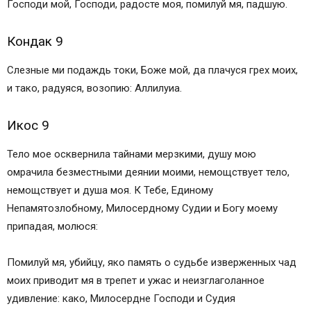
Господи мой, Господи, радосте моя, помилуй мя, падшую.
Кондак 9
Слезные ми подаждь токи, Боже мой, да плачуся грех моих,
и тако, радуяся, возопию: Аллилуиа.
Икос 9
Тело мое осквернила тайнами мерзкими, душу мою
омрачила безместными деянии моими, немощствует тело,
немощствует и душа моя. К Тебе, Единому
Непамятозлобному, Милосердному Судии и Богу моему
припадая, молюся:
Помилуй мя, убийцу, яко память о судьбе изверженных чад
моих приводит мя в трепет и ужас и неизглаголанное
удивление: како, Милосердне Господи и Судия