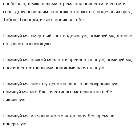
пребываю, темже вельми стремлюся возвести очеса моя
горе, долу поникшим за множество лютых, содеянных пред
Тобою, Господи, и тако вопию к Тебе:
Помилуй мя, смертный грех содеявшую; помилуй мя, доселе
во гресех коснеющую.
Помилуй мя, всякой мерзости преисполненную; помилуй мя,
противоестественными пороками запятнанную.
Помилуй мя, чистоту девства своего не сохранившую;
помилуй мя, яко благочестиваго материнства себе
лишившую.
Помилуй мя, из чрева моего чада своя без времени
извергшую.