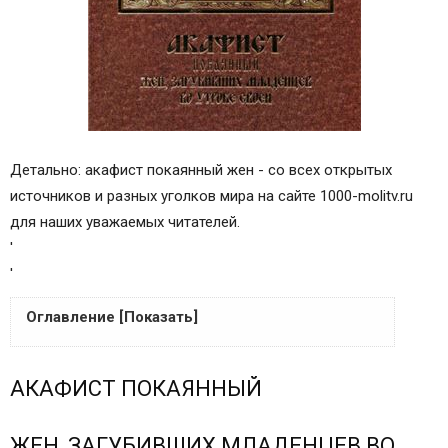
Детально: акафист покаянный жен - со всех открытых
источников и разных уголков мира на сайте 1000-molitv.ru
для наших уважаемых читателей.
'
'
Оглавление [Показать]
АКАФИСТ ПОКАЯННЫЙ
АКАФИСТ ПОКАЯННЫЙ
ЖЕН, ЗАГУБИВШИХ МЛАДЕНЦЕВ ВО УТРОБЕ
СВОЕЙ
ЖЕН, ЗАГУБИВШИХ МЛАДЕНЦЕВ ВО
Кондак 1