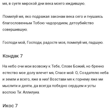
мя, в суете мирской дни века моего иждившую.
Помилуй мя, яко подражая законам века сего и гнушаясь
благословенным Тобою чадородием, детоубийство
совершившую.
Господи мой, Господи, радосте моя, помилуй мя, падшую.
Кондак 7
На небо очи мои возвожу к Тебе, Слове Божий, но бренно
естество мое долу влечет мя, Спасе мой. О, Создателю неба
и земли и всего, яже в них! Возстави мя к горнему яже ми
мыслити и деяти, да всегда победно сердцем и усты
воспою Ти: Аллилуиа.
Икос 7