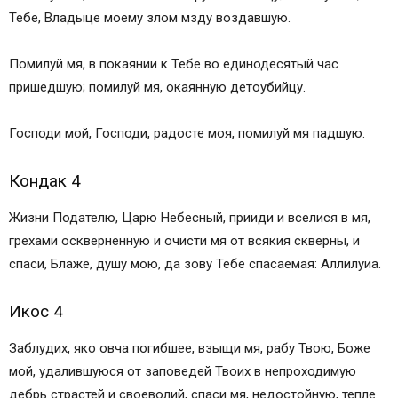
Тебе, Владыце моему злом мзду воздавшую.
Помилуй мя, в покаянии к Тебе во единодесятый час
пришедшую; помилуй мя, окаянную детоубийцу.
Господи мой, Господи, радосте моя, помилуй мя падшую.
Кондак 4
Жизни Подателю, Царю Небесный, прииди и вселися в мя,
грехами оскверненную и очисти мя от всякия скверны, и
спаси, Блаже, душу мою, да зову Тебе спасаемая: Аллилуиа.
Икос 4
Заблудих, яко овча погибшее, взыщи мя, рабу Твою, Боже
мой, удалившуюся от заповедей Твоих в непроходимую
дебрь страстей и своеволий, спаси мя, недостойную, тепле