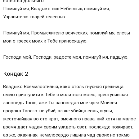
естества дольняго.
Кондак 10
Помилуй мя, Владыко сил Небесных; помилуй мя,
Икос 10
Управителю тварей телесных.
Кондак 11
Икос 11
Помилуй мя, Промыслителю всяческих; помилуй мя, слезы
Кондак 12
мои о гресех моих к Тебе приносящую.
Икос 12
Кондак 13
Господи мой, Господи, радосте моя, помилуй мя, падшую.
Молитва первая
Молитва вторая
Кондак 2
Молитва к Милосердному Господу жен,
совершивших убийство младенцев во утробе
Владыко Всемилостивый, како столь гнусная грешница
своей.
смею приступити к Тебе с молитвою моею, преступившая
Чтение покаянного акафиста не избавляет от
заповедь Твою, яже Ты заповедал мне чрез Моисея
необходимости вести церковный образ жизни
пророка Твоего: не убий, аз же убийца есмь, и увы,
Как правильно читать текст покаянного
жесточайшая во сто крат, змеиного нрава, кий хотя на малое
акафиста жен, загубивших младенцев во чреве
время дает чадам своим увидеть свет, послежде пожирает,
своем?
аз же, окаянная, немилосердо лишила чад своих не токмо