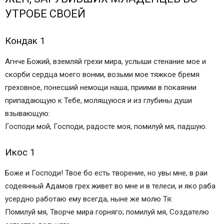
УТРОБЕ СВОЕЙ
Икос 1
Кондак 2
Икос 2
Кондак 1
Кондак 3
Агнче Божий, вземляй грехи мира, услыши стенание мое и
Икос 3
скорби сердца моего вонми, возьми мое тяжкое бремя
Кондак 4
греховное, понесший немощи наша, приими в покаянии
Икос 4
припадающую к Тебе, молящуюся и из глубины души
Кондак 5
взывающую:
Икос 5
Господи мой, Господи, радосте моя, помилуй мя, падшую.
Кондак 6
Икос 6
Икос 1
Кондак 7
Икос 7
Боже и Господи! Твое бо есть творение, но увы мне, в раи
Кондак 8
содеянный Адамов грех живет во мне и в телеси, и яко раба
Икос 8
усердно работаю ему всегда, ныне же молю Тя:
Кондак 9
Помилуй мя, Творче мира горняго; помилуй мя, Создателю
Икос 9