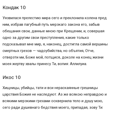
Кондак 10
Уязвилася прелестию мира сего и преклонила колена пред
ним, избрав пагубный путь мерзкаго закона его, забыв
обещания свои, данные мною при Крещении, и, совершая
одно за другим свои преступления, какие только
подсказывал мне мир, я, наконец, достигла самой вершины
смертных грехов — чадоубийства, но объятия, Отче,
отверзти ми, Боже мой, потщися, доколе на конец жизни
моея жертву хвалы принесу Ти, вопия: Аллилуиа.
Икос 10
Хищницы, убийцы, тати и вси нераскаянные грешницы
царствия Божия не наследуют. Аз же всякою неправдою и
всякими мерзкими грехами осквернила тело и душу мою,
сего ради душевнаго бедствия моего, припадая, зову Ти: