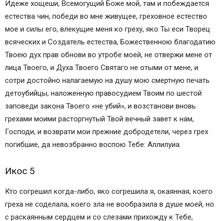
Идеже хощеши, Всемогущий Боже мой, там и побеждается
естества чин, победи во мне живущее, греховное естество
мое и силы его, влекущие меня ко греху, яко Ты еси Творец
всяческих и Создатель естества, Божественною благодатию
Твоею дух прав обнови во утробе моей, не отвержи мене от
лица Твоего, и Духа Твоего Святаго не отыми от мене, и
сотри достойно налагаемую на душу мою смертную печать
детоубийцы, наложенную правосудием Твоим по шестой
заповеди закона Твоего «не убий», и возстанови вновь
грехами моими расторгнутый Твой вечный завет к нам,
Господи, и возврати мои прежние добродетели, через грех
погибшие, да невозбранно воспою Тебе: Аллилуиа.
Икос 5
Кто согрешил когда-либо, яко согрешила я, окаянная, коего
греха не соделала, коего зла не вообразила в душе моей, но
с раскаянным сердцем и со слезами прихожду к Тебе,