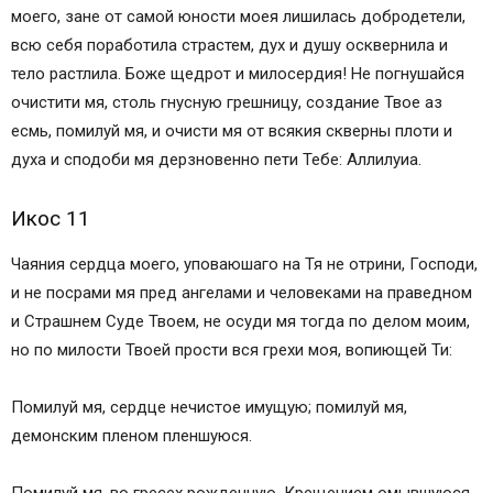
моего, зане от самой юности моея лишилась добродетели,
всю себя поработила страстем, дух и душу осквернила и
тело растлила. Боже щедрот и милосердия! Не погнушайся
очистити мя, столь гнусную грешницу, создание Твое аз
есмь, помилуй мя, и очисти мя от всякия скверны плоти и
духа и сподоби мя дерзновенно пети Тебе: Аллилуиа.
Икос 11
Чаяния сердца моего, уповаюшаго на Тя не отрини, Господи,
и не посрами мя пред ангелами и человеками на праведном
и Страшнем Суде Твоем, не осуди мя тогда по делом моим,
но по милости Твоей прости вся грехи моя, вопиющей Ти:
Помилуй мя, сердце нечистое имущую; помилуй мя,
демонским пленом пленшуюся.