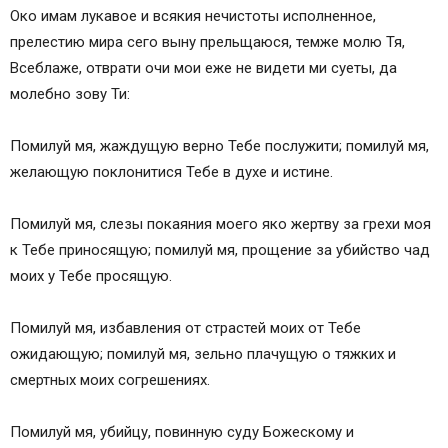
Око имам лукавое и всякия нечистоты исполненное,
прелестию мира сего выну прельщаюся, темже молю Тя,
Всеблаже, отврати очи мои еже не видети ми суеты, да
молебно зову Ти:
Помилуй мя, жаждущую верно Тебе послужити; помилуй мя,
желающую поклонитися Тебе в духе и истине.
Помилуй мя, слезы покаяния моего яко жертву за грехи моя
к Тебе приносящую; помилуй мя, прощение за убийство чад
моих у Тебе просящую.
Помилуй мя, избавления от страстей моих от Тебе
ожидающую; помилуй мя, зельно плачущую о тяжких и
смертных моих согрешениях.
Помилуй мя, убийцу, повинную суду Божескому и