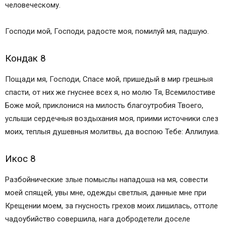
человеческому.
Господи мой, Господи, радосте моя, помилуй мя, падшую.
Кондак 8
Пощади мя, Господи, Спасе мой, пришедый в мир грешныя
спасти, от них же гнуснее всех я, но молю Тя, Всемилостиве
Боже мой, приклонися на милость благоутробия Твоего,
услыши сердечныя воздыхания моя, приими источники слез
моих, теплыя душевныя молитвы, да воспою Тебе: Аллилуиа.
Икос 8
Разбойнические злые помыслы нападоша на мя, совести
моей спящей, увы мне, одежды светлыя, данные мне при
Крещении моем, за гнусность грехов моих лишилась, оттоле
чадоубийство совершила, нага добродетели доселе