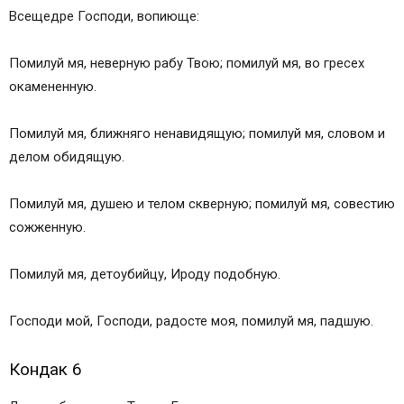
Всещедре Господи, вопиюще:
Помилуй мя, неверную рабу Твою; помилуй мя, во гресех
окамененную.
Помилуй мя, ближняго ненавидящую; помилуй мя, словом и
делом обидящую.
Помилуй мя, душею и телом скверную; помилуй мя, совестию
сожженную.
Помилуй мя, детоубийцу, Ироду подобную.
Господи мой, Господи, радосте моя, помилуй мя, падшую.
Кондак 6