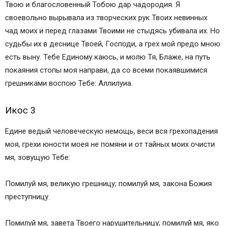
Твою и благословенный Тобою дар чадородия. Я
своевольно вырывала из творческих рук Твоих невинных
чад моих и перед глазами Твоими не стыдясь убивала их. Но
судьбы их в деснице Твоей, Господи, а грех мой предо мною
есть выну. Тебе Единому каюсь, и молю Тя, Блаже, на путь
покаяния стопы моя направи, да со всеми покаявшимися
грешниками воспою Тебе: Аллилуиа.
Икос 3
Едине ведый человеческую немощь, веси вся грехопадения
моя, грехи юности моея не помяни и от тайных моих очисти
мя, зовущую Тебе:
Помилуй мя, великую грешницу; помилуй мя, закона Божия
преступницу.
Помилуй мя, завета Твоего нарушительницу; помилуй мя, яко