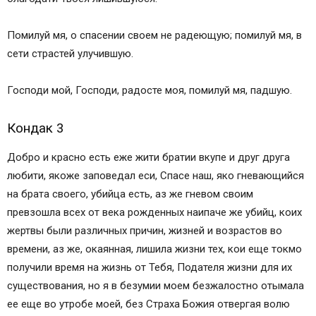
Помилуй мя, о спасении своем не радеющую; помилуй мя, в
сети страстей улучившую.
Господи мой, Господи, радосте моя, помилуй мя, падшую.
Кондак 3
Добро и красно есть еже жити братии вкупе и друг друга
любити, якоже заповедал еси, Спасе наш, яко гневающийся
на брата своего, убийца есть, аз же гневом своим
превзошла всех от века рожденных наипаче же убийц, коих
жертвы были различных причин, жизней и возрастов во
времени, аз же, окаянная, лишила жизни тех, кои еще токмо
получили время на жизнь от Тебя, Подателя жизни для их
существования, но я в безумии моем безжалостно отымала
ее еще во утробе моей, без Страха Божия отвергая волю