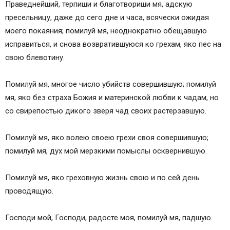
Праведнейший, терпиши и благотвориши мя, адскую
пресельницу, даже до сего дне и часа, всячески ожидая
моего покаяния; помилуй мя, неоднократно обещавшую
исправиться, и снова возвратившуюся ко грехам, яко пес на
свою блевотину.
Помилуй мя, многое число убийств совершившую; помилуй
мя, яко без страха Божия и материнской любви к чадам, но
со свирепостью дикого зверя чад своих растерзавшую.
Помилуй мя, яко волею своею грехи своя совершившую;
помилуй мя, дух мой мерзкими помыслы осквернившую.
Помилуй мя, яко греховную жизнь свою и по сей день
проводящую.
Господи мой, Господи, радосте моя, помилуй мя, падшую.