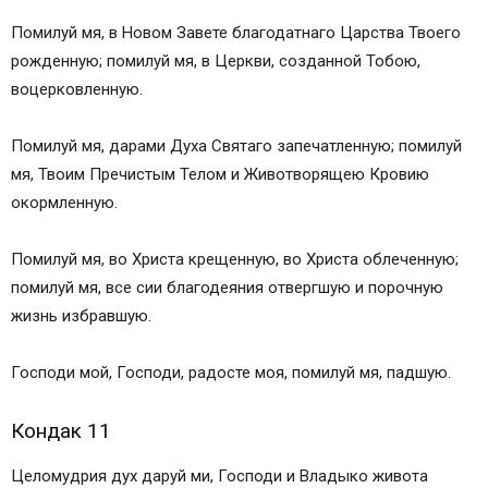
Помилуй мя, в Новом Завете благодатнаго Царства Твоего
рожденную; помилуй мя, в Церкви, созданной Тобою,
воцерковленную.
Помилуй мя, дарами Духа Святаго запечатленную; помилуй
мя, Твоим Пречистым Телом и Животворящею Кровию
окормленную.
Помилуй мя, во Христа крещенную, во Христа облеченную;
помилуй мя, все сии благодеяния отвергшую и порочную
жизнь избравшую.
Господи мой, Господи, радосте моя, помилуй мя, падшую.
Кондак 11
Целомудрия дух даруй ми, Господи и Владыко живота