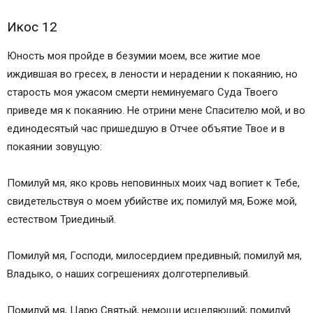
Икос 12
Юность моя пройде в безумии моем, все житие мое
иждившая во гресех, в лености и нерадении к покаянию, но
старость моя ужасом смерти неминуемаго Суда Твоего
приведе мя к покаянию. Не отрини мене Спасителю мой, и во
единодесятый час пришедшую в Отчее объятие Твое и в
покаянии зовущую:
Помилуй мя, яко кровь неповинных моих чад вопиет к Тебе,
свидетельствуя о моем убийстве их; помилуй мя, Боже мой,
естеством Триединый.
Помилуй мя, Господи, милосердием предивный; помилуй мя,
Владыко, о наших согрешениях долготерпеливый.
Помилуй мя, Царю Святый, немощи исцеляюший; помилуй