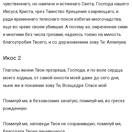
Текст молитвы после аборта читающаяся дома
чувственнаго, но наипаче и истиннаго Света, Господа нашего
Слушать на видео православную молитву
Иисуса Христа, чрез Таинство Крещения озаряющаго; и
после аборта
ради временнаго телеснаго покоя избегая многочадства,
Православный текст покаянного акафиста жен,
еще во чреве своем убившая. А посему аз, омраченная сими
загубивших младенцев во чреве
и многими без числа грехами, надеюсь токмо на милость
Христианский текст молитвы Жен загубивших
благоутробия Твоего, и со дерзновением зову Ти: Аллилуиа.
младенцев во утробе своей
Икос 2
Глаголы жизни Твои презреша, Господи, и по воле сердца
моего ходиша, от самой юности моей даже до сего дня,
ныне же в покаянии зову Ти, Всещедре Спасе мой:
Помилуй мя, в беззакониих зачатую; помилуй мя, во гресех
рожденную.
Помилуй мя, заповеди Твоя не сохранившую; помилуй мя,
благодати Твоея лишившуюся.