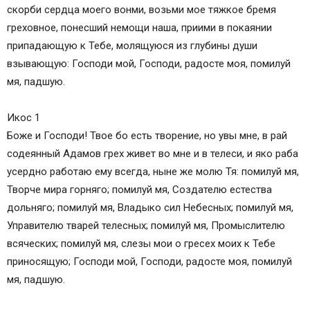
скорби сердца моего вонми, возьми мое тяжкое бремя
греховное, понесший немощи наша, приими в покаянии
припадающую к Тебе, молящуюся из глубины души
взывающую: Господи мой, Господи, радосте моя, помилуй
мя, падшую.
Икос 1
Боже и Господи! Твое бо есть творение, но увы мне, в рай
содеянный Адамов грех живет во мне и в телеси, и яко раба
усердно работаю ему всегда, ныне же молю Тя: помилуй мя,
Творче мира горняго; помилуй мя, Создателю естества
дольняго; помилуй мя, Владыко сил Небесных; помилуй мя,
Управителю тварей телесных; помилуй мя, Промыслителю
всяческих; помилуй мя, слезы мои о гресех моих к Тебе
приносящую; Господи мой, Господи, радосте моя, помилуй
мя, падшую.