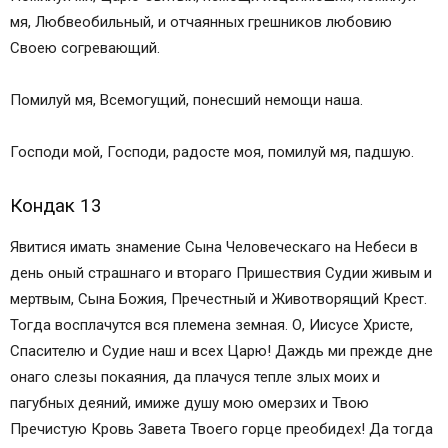
мя, Любвеобильный, и отчаянных грешников любовию
Своею согревающий.
Помилуй мя, Всемогущий, понесший немощи наша.
Господи мой, Господи, радосте моя, помилуй мя, падшую.
Кондак 13
Явитися имать знамение Сына Человеческаго на Небеси в
день оный страшнаго и втораго Пришествия Судии живым и
мертвым, Сына Божия, Пречестный и Животворящий Крест.
Тогда восплачутся вся племена земная. О, Иисусе Христе,
Спасителю и Судие наш и всех Царю! Даждь ми прежде дне
онаго слезы покаяния, да плачуся тепле злых моих и
пагубных деяний, имиже душу мою омерзих и Твою
Пречистую Кровь Завета Твоего горце преобидех! Да тогда