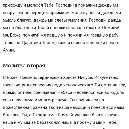
прихожду и молюся Тебе: Господи! в покаянии даждь ми
сокрушенное сердце и приими мя молящуюся, и даждь ми
мысль благую, даждь ми слезы умиления, Господи, даждь
ми по благодати Твоей положити начало благое. Помилуй
мя, Боже, помилуй мя падшую и помяни мя, грешную рабу
Твою, во Царствии Твоем, ныне и присно и во веки веков.
Аминь.
Молитва вторая
О Боже, Премилосерднейший Христе Иисусе, Искупителю
грешных, ради спасения рода человеческаго Ты оставил еси,
Всемилостиве, преславная Небеса и вселился еси во юдоль
сию плачевную и многогрешную, Ты принял еси на
Божественная рамена Твоя наша немощи и понесл еси наша
болезни; Ты, о Страдальче Святый, уязвлен был за грехи
наша и мучим за беззакония наша, а посему и мы к Тебе,