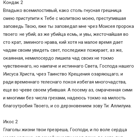
Кондак 2
Владыко всемилостивый, како столь гнусная грешница
смею приступити к Тебе с молитвою моею, преступившая
заповедь Твою, яже ты заповедал мне чрез Моисея пророка
твоего: не убий; аз же убийца есмь, и увы, жесточайшая во
сто крат, змеиного нрава, кий хотя на малое время дает
чадам своим увидеть свет, последиже пожирает, аз же,
окаянная, немилосердо лишила чад своих не токмо
чувственнаго, но наипаче и истиннаго Света, Господа нашего
Иисуса Христа, чрез Таинство Крещения озаряющаго; и
ради временнаго телеснаго покоя избегая многочадства,
еще во чреве своем убившая. А посему аз, омраченная сими
и многими без числа грехами, надеюсь токмо на милость
благоутробия Твоего, и со дерзновением зову Ти: Аллилуиа.
Икос 2
Глаголы жизни твои презреша, Господи, и по воле сердца