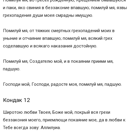
Помилуй мя, во гресех рожденную, Крещением омывшуюся
и паки, яко свиния в беззаконие впавшую; помилуй мя, язвы
грехопадения души моея смрадны имущую.
Помилуй мя, от тяжких смертных грехопадений моих в
уныние и отчаяние впавшую; помилуй мя, всякий грех
соделавшую и всякаго наказания достойную.
Помилуй мя, Создателю мой, и в покаянии приими мя,
падшую.
Господи мой, Господи, радосте моя, помилуй мя, падшую.
Кондак 12
Широтою любви Твоея, Боже мой, покрый вся грехи
беззакония моего, приемлющи покаяние мое, да в любви к
Тебе всегда зову: Аллилуиа.