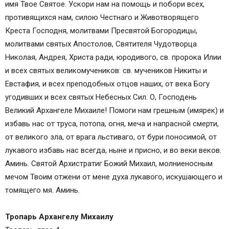
имя Твое Святое. Ускори нам на помощь и побори всех,
противящихся нам, силою Честнаго и Животворящего
Креста Господня, молитвами Пресвятой Богородицы,
молитвами святых Апостолов, Святителя Чудотворца
Николая, Андрея, Христа ради, юродивого, св. пророка Илии
и всех святых великомучеников: св. мучеников Никиты и
Евстафия, и всех преподобных отцов наших, от века Богу
угодивших и всех святых Небесных Сил. О, Господень
Великий Архангеле Михаиле! Помоги нам грешным (имярек) и
избавь нас от труса, потопа, огня, меча и напрасной смерти,
от великого зла, от врага льстиваго, от бури поносимой, от
лукавого избавь нас всегда, ныне и присно, и во веки веков.
Аминь. Святой Архистратиг Божий Михаил, молниеносным
мечом Твоим отжени от мене духа лукавого, искушающего и
томящего мя. Аминь.
Тропарь Архангелу Михаилу