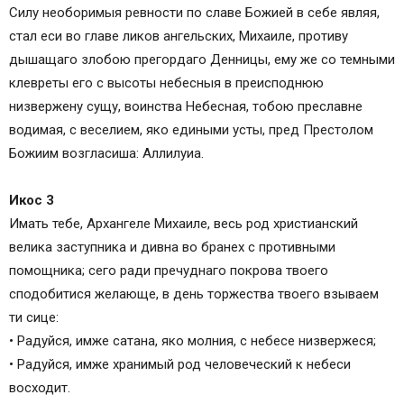
Силу необоримыя ревности по славе Божией в себе являя,
стал еси во главе ликов ангельских, Михаиле, противу
дышащаго злобою прегордаго Денницы, ему же со темными
клевреты его с высоты небесныя в преисподнюю
низвержену сущу, воинства Небесная, тобою преславне
водимая, с веселием, яко едиными усты, пред Престолом
Божиим возгласиша: Аллилуиа.
Икос 3
Имать тебе, Архангеле Михаиле, весь род христианский
велика заступника и дивна во бранех с противными
помощника; сего ради пречуднаго покрова твоего
сподобитися желающе, в день торжества твоего взываем
ти сице:
• Радуйся, имже сатана, яко молния, с небесе низвержеся;
• Радуйся, имже хранимый род человеческий к небеси
восходит.