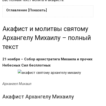
Вас полный текст молитв и акафиста.
Оглавление [Показать]
Акафист и молитвы святому Архангелу Михаилу
Акафист и молитвы святому
– полный текст
Акафист Архангелу Михаилу
Архангелу Михаилу – полный
Молитвы Святому Архангелу Михаилу
текст
Читайте также:
Видео Акафист Архангелу Михаилу:
21 ноября – Собор архистратига Михаила и прочих
Архангел Божий Михаил
Небесных Сил бесплотных
Воспоминание чуда Архистратига Михаила,
бывшего в Хонех (Колоссах) (IV)
Собор Архистратига Божия Михаила и прочих
Архангел Михаил
Небесных Сил бесплотных
Акафист Архангелу Михаилу