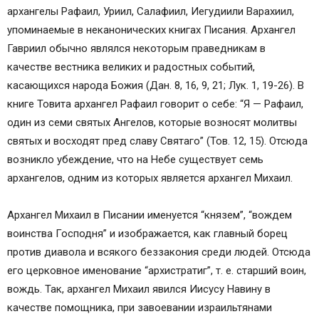
архангелы Рафаил, Уриил, Салафиил, Иегудиили Варахиил,
упоминаемые в неканонических книгах Писания. Архангел
Гавриил обычно являлся некоторым праведникам в
качестве вестника великих и радостных событий,
касающихся народа Божия (Дан. 8, 16, 9, 21; Лук. 1, 19-26). В
книге Товита архангел Рафаил говорит о себе: “Я — Рафаил,
один из семи святых Ангелов, которые возносят молитвы
святых и восходят пред славу Святаго” (Тов. 12, 15). Отсюда
возникло убеждение, что на Небе существует семь
архангелов, одним из которых является архангел Михаил.
Архангел Михаил в Писании именуется “князем”, “вождем
воинства Господня” и изображается, как главный борец
против диавола и всякого беззакония среди людей. Отсюда
его церковное именование “архистратиг”, т. е. старший воин,
вождь. Так, архангел Михаил явился Иисусу Навину в
качестве помощника, при завоевании израильтянами