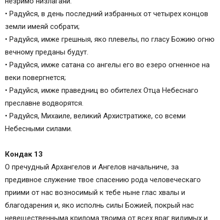
незримо низлагаяй.
• Радуйся, в день последний избранных от четырех концов
земли имеяй собрати;
• Радуйся, имже грешныя, яко плевелы, по гласу Божию огню
вечному преданы будут.
• Радуйся, имже сатана со ангелы его во езеро огненное на
веки повергнется;
• Радуйся, имже праведниц во обителех Отца Небеснаго
преславне водворятся.
• Радуйся, Михаиле, великий Архистратиже, со всеми
Небесными силами.
Кондак 13
О пречудный Архангелов и Ангелов начальниче, за
предивное служение твое спасению рода человеческаго
приими от нас возносимый к тебе ныне глас хвалы и
благодарения и, яко исполнь силы Божией, покрый нас
невещественныма крилома твоима от всех враг видимых и