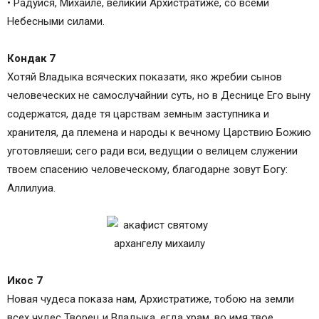
• Радуйся, Михаиле, великий Архистратиже, со всеми
Небесными силами.
Кондак 7
Хотяй Владыка всяческих показати, яко жребии сынов
человеческих не самослучайнии суть, но в Деснице Его выну
содержатся, даде тя царствам земным заступника и
хранителя, да племена и народы к вечному Царствию Божию
уготовляеши; сего ради вси, ведущии о велицем служении
твоем спасению человеческому, благодарне зовут Богу:
Аллилуиа.
Икос 7
Новая чудеса показа нам, Архистратиже, тобою на земли
всех чудес Творец и Владыка, егда храм, во имя твое