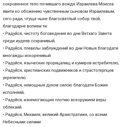
сокровенное тело почившаго вождя Израилева Моисеа
явити ко обожению чувственным сыновом Израилевым;
сего ради, чтуще ныне благосветлый собор твой,
благодарне вопием ти:
• Радуйся, чистоту боговедения во дни Ветхаго Завета
среди иудеев сохранивый;
• Радуйся, плевелы заблуждений во дни Новыя благодати
многажды искоренивый.
• Радуйся, языческих прорицалищ и кумиров истребителю;
• Радуйся, христианских подвижников и страстотерпцев
укрепителю.
• Радуйся, немощныя духом силою благодати Божия
исполняяй;
• Радуйся, изнемогающия плотию всеоружием веры
облекаяй.
• Радуйся, Михаиле, великий Архистратиже, со всеми
Небесными силами.