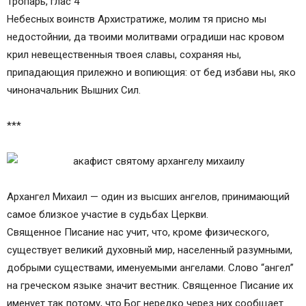
Тропарь, глас 4
Небесных воинств Архистратиже, молим тя присно мы
недостойнии, да твоими молитвами оградиши нас кровом
крил невещественныя твоея славы, сохраняя ны,
припадающия прилежно и вопиющия: от бед избави ны, яко
чиноначальник Вышних Сил.
***
Архангел Михаил — один из высших ангелов, принимающий
самое близкое участие в судьбах Церкви.
Священное Писание нас учит, что, кроме физического,
существует великий духовный мир, населенный разумными,
добрыми существами, именуемыми ангелами. Слово “ангел”
на греческом языке значит вестник. Священное Писание их
именует так потому, что Бог нередко через них сообщает