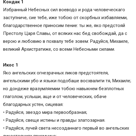
Кондак 1
Избранный Небесных сил воеводо и рода человеческаго
заступниче, сие тебе, иже тобою от скорбных избавляеми,
благодарственное приносим пение: ты же, яко предстояй
Престолу Царя Славы, от всяких нас бед свобождай, да с
верою и любовию в похвалу тебе зовем: Радуйся, Михаиле,
великий Архистратиже, со всеми Небесными силами.
Икос 1
Яко ангельских огнезрачных ликов предстоятеля,
ангельскими убо и языки подобаше восхвалити тя, Михаиле;
но дондеже вразумляемии тобою навыкнем безплотных
глаголом, услыши, аще и от человеческих, обаче
благодарных устен, сицевая:
• Радуйся, звездо мира первообразная;
• Радуйся, свеще истины и правды златозарная.
• Радуйся, лучей света несозданнаго первый во ангельских