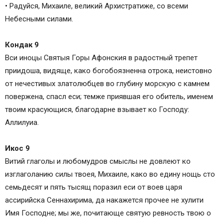
• Радуйся, Михаиле, великий Архистратиже, со всеми
Небесными силами.
Кондак 9
Вси иноцы Святыя Горы Афонския в радостный трепет
приидоша, видяще, како богобоязненна отрока, неистовно
от нечестивых златолюбцев во глубину морскую с камнем
повержена, спасл еси; темже приявшая его обитель, именем
твоим красующися, благодарне взывает ко Господу:
Аллилуиа.
Икос 9
Витий глаголы и любомудров смыслы не довлеют ко
изглаголанию силы твоея, Михаиле, како во едину нощь сто
семьдесят и пять тысящ поразил еси от воев царя
ассирийска Сеннахирима, да накажется прочее не хулити
Имя Господне; мы же, почитающе святую ревность твою о