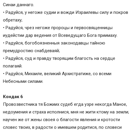
Синаи даннаго.
• Радуйся, у негоже судии и вожди Израилевы силу и покров
обретаху;
• Радуйся, чрез негоже пророцы и первосвященницы
иудейстии дар ведения от Всеведущаго Бога приимаху.
• Радуйся, богобоязненныя законодавцы тайною
премудростию снабдеваяй;
• Радуйся, суд и правду творящим благость на сердце
полагаяй.
• Радуйся, Михаиле, великий Архистратиже, со всеми
Небесными силами.
Кондак 6
Провозвестника тя Божиих судеб егда узре некогда Маное,
недоумения и страха исполнися, мня не жити ктому на земли;
научен же от жены своея о благости явления и кротости
словес твоих, в радости о имевшем родитися, по словеси