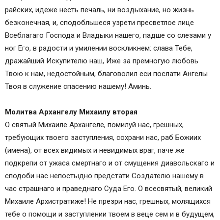
райских, идеже несть печаль, ни воздыхание, но жизнь
безконечная, и, сподобльшеся узрети пресветлое лице
Всеблагаго Господа и Владыки нашего, падше со слезами у
ног Его, в радости и умилении воскликнем: слава Тебе,
дражайший Искупителю наш, Иже за премногую любовь
Твою к нам, недостойным, благоволил еси послати Ангелы
Твоя в служение спасению нашему! Аминь.
Молитва Архангелу Михаилу вторая
О святый Михаиле Архангеле, помилуй нас, грешных,
требующих твоего заступления, сохрани нас, раб Божиих
(имена), от всех видимых и невидимых враг, паче же
подкрепи от ужаса смертнаго и от смущения диавольскаго и
сподоби нас непостыдно предстати Создателю нашему в
час страшнаго и праведнаго Суда Его. О всесвятый, великий
Михаиле Архистратиже! Не презри нас, грешных, молящихся
тебе о помощи и заступлении твоем в веце сем и в будущем,