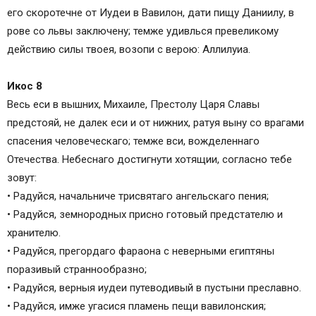
его скоротечне от Иудеи в Вавилон, дати пищу Даниилу, в
рове со львы заключену; темже удивлься превеликому
действию силы твоея, возопи с верою: Аллилуиа.
Икос 8
Весь еси в вышних, Михаиле, Престолу Царя Славы
предстояй, не далек еси и от нижних, ратуя выну со врагами
спасения человеческаго; темже вси, вожделеннаго
Отечества. Небеснаго достигнути хотящии, согласно тебе
зовут:
• Радуйся, начальниче трисвятаго ангельскаго пения;
• Радуйся, земнородных присно готовый предстателю и
хранителю.
• Радуйся, прегордаго фараона с неверными египтяны
поразивый страннообразно;
• Радуйся, верныя иудеи путеводивый в пустыни преславно.
• Радуйся, имже угасися пламень пещи вавилонския;