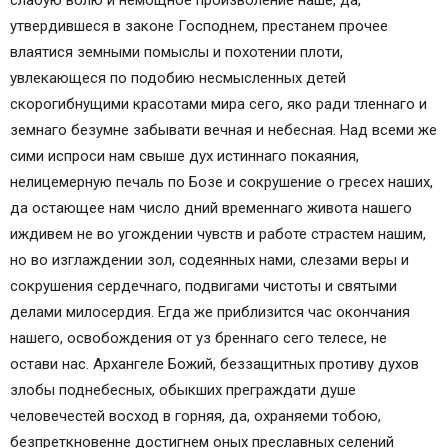
слабую волю и немощное произволение наше, да,
утвердившеся в законе Господнем, престанем прочее
влаятися земными помыслы и похотении плоти,
увлекающеся по подобию несмысленных детей
скорогибнущими красотами мира сего, яко ради тленнаго и
земнаго безумне забывати вечная и небесная. Над всеми же
сими испроси нам свыше дух истиннаго покаяния,
нелицемерную печаль по Бозе и сокрушение о гресех наших,
да остающее нам число дний временнаго живота нашего
иждивем не во угождении чувств и работе страстем нашим,
но во изглаждении зол, содеянных нами, слезами веры и
сокрушения сердечнаго, подвигами чистоты и святыми
делами милосердия. Егда же приблизится час окончания
нашего, освобождения от уз бреннаго сего телесе, не
остави нас. Архангеле Божий, беззащитных противу духов
злобы поднебесных, обыкших преграждати душе
человечестей восход в горняя, да, охраняеми тобою,
безпреткновенне достигнем оных преславных селений