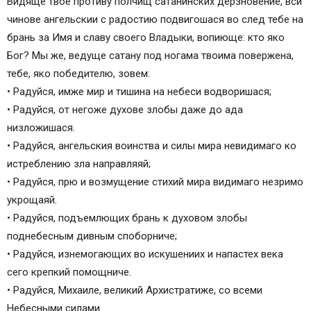
Видяще твое противу полчищ сатанинских дерзновение, вси
чинове ангельскии с радостию подвигошася во след тебе на
брань за Имя и славу своего Владыки, вопиюще: кто яко
Бог? Мы же, ведуще сатану под ногама твоима повержена,
тебе, яко победителю, зовем:
• Радуйся, имже мир и тишина на небеси водворишася;
• Радуйся, от негоже духове злобы даже до ада
низложишася.
• Радуйся, ангельския воинства и силы мира невидимаго ко
истреблению зла направляяй;
• Радуйся, прю и возмущение стихий мира видимаго незримо
укрощаяй.
• Радуйся, подъемлющих брань к духовом злобы
поднебесным дивным споборниче;
• Радуйся, изнемогающих во искушениих и напастех века
сего крепкий помощниче.
• Радуйся, Михаиле, великий Архистратиже, со всеми
Небесными силами.