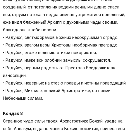
созданный, от потопления водами речными дивно спасл
еси, струям потока в недра земная устремитися повелевый;
еже видя блаженный Архипп с духовными чады своими,
благодарне к тебе возопи:
• Радуйся, святых храмов Божиих несокрушимая оградо;
• Радуйся, врагом веры Христовы необоримая преградо.
• Радуйся, егоже велению стихии покоряются;
• Радуйся, имже вси злобнии замыслы сокрушаются.
• Радуйся, верным радость от Престола Вседержителя
износящий;
• Радуйся, неверных на стезю правды и истины приводящий.
• Радуйся, Михаиле, великий Архистратиже, со всеми
Небесными силами.
Кондак 8
Странное чудо силы твоея, Архистратиже Божий, уведе на
себе Аввакум, егда по манию Божию восхитив, принесл еси