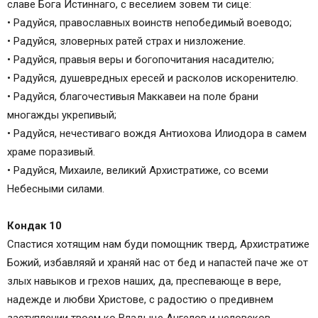
славе Бога Истиннаго, с веселием зовем ти сице:
• Радуйся, православных воинств непобедимый воеводо;
• Радуйся, зловерных ратей страх и низложение.
• Радуйся, правыя веры и богопочитания насадителю;
• Радуйся, душевредных ересей и расколов искоренителю.
• Радуйся, благочестивыя Маккавеи на поле брани
многажды укрепивый;
• Радуйся, нечестиваго вождя Антиохова Илиодора в самем
храме поразивый.
• Радуйся, Михаиле, великий Архистратиже, со всеми
Небесными силами.
Кондак 10
Спастися хотящим нам буди помощник тверд, Архистратиже
Божий, избавляяй и храняй нас от бед и напастей паче же от
злых навыков и грехов наших, да, преспевающе в вере,
надежде и любви Христове, с радостию о предивнем