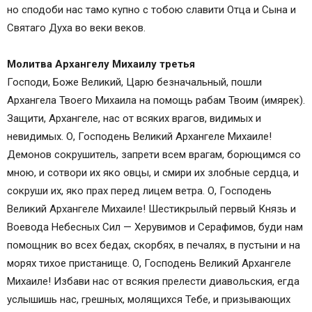
но сподоби нас тамо купно с тобою славити Отца и Сына и
Святаго Духа во веки веков.
Молитва Архангелу Михаилу третья
Господи, Боже Великий, Царю безначальный, пошли
Архангела Твоего Михаила на помощь рабам Твоим (имярек).
Защити, Архангеле, нас от всяких врагов, видимых и
невидимых. О, Господень Великий Архангеле Михаиле!
Демонов сокрушитель, запрети всем врагам, борющимся со
мною, и сотвори их яко овцы, и смири их злобные сердца, и
сокруши их, яко прах перед лицем ветра. О, Господень
Великий Архангеле Михаиле! Шестикрылый первый Князь и
Воевода Небесных Сил — Херувимов и Серафимов, буди нам
помощник во всех бедах, скорбях, в печалях, в пустыни и на
морях тихое пристанище. О, Господень Великий Архангеле
Михаиле! Избави нас от всякия прелести диавольския, егда
услышишь нас, грешных, молящихся Тебе, и призывающих