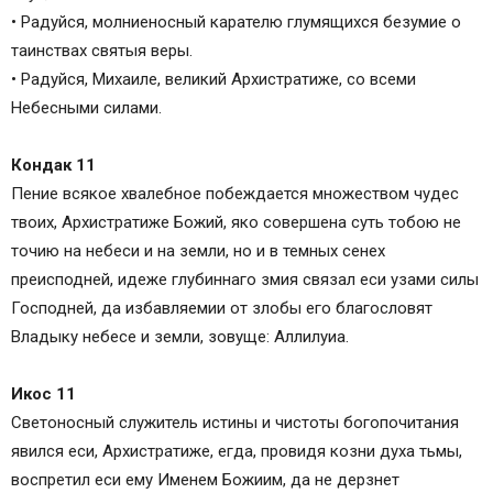
• Радуйся, молниеносный карателю глумящихся безумие о
таинствах святыя веры.
• Радуйся, Михаиле, великий Архистратиже, со всеми
Небесными силами.
Кондак 11
Пение всякое хвалебное побеждается множеством чудес
твоих, Архистратиже Божий, яко совершена суть тобою не
точию на небеси и на земли, но и в темных сенех
преисподней, идеже глубиннаго змия связал еси узами силы
Господней, да избавляемии от злобы его благословят
Владыку небесе и земли, зовуще: Аллилуиа.
Икос 11
Светоносный служитель истины и чистоты богопочитания
явился еси, Архистратиже, егда, провидя козни духа тьмы,
воспретил еси ему Именем Божиим, да не дерзнет