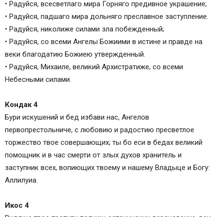
• Радуйся, всесветлаго мира Горняго предивное украшение;
• Радуйся, падшаго мира дольняго преславное заступление.
• Радуйся, николиже силами зла побежденный;
• Радуйся, со всеми Ангелы Божиими в истине и правде на
веки благодатию Божиею утвержденный.
• Радуйся, Михаиле, великий Архистратиже, со всеми
Небесными силами.
Кондак 4
Бури искушений и бед избави нас, Ангелов
первопрестольниче, с любовию и радостию пресветлое
торжество твое совершающих; ты бо еси в бедах великий
помощник и в час смерти от злых духов хранитель и
заступник всех, вопиющих твоему и нашему Владыце и Богу:
Аллилуиа.
Икос 4