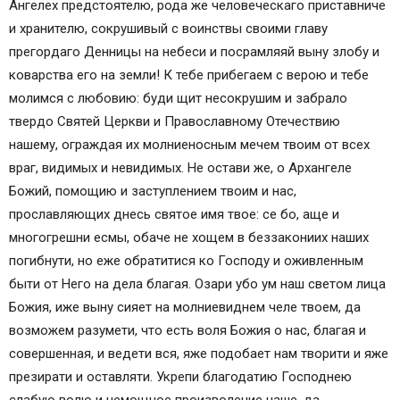
Ангелех предстоятелю, рода же человеческаго приставниче
и хранителю, сокрушивый с воинствы своими главу
прегордаго Денницы на небеси и посрамляяй выну злобу и
коварства его на земли! К тебе прибегаем с верою и тебе
молимся с любовию: буди щит несокрушим и забрало
твердо Святей Церкви и Православному Отечествию
нашему, ограждая их молниеносным мечем твоим от всех
враг, видимых и невидимых. Не остави же, о Архангеле
Божий, помощию и заступлением твоим и нас,
прославляющих днесь святое имя твое: се бо, аще и
многогрешни есмы, обаче не хощем в беззакониих наших
погибнути, но еже обратитися ко Господу и оживленным
быти от Него на дела благая. Озари убо ум наш светом лица
Божия, иже выну сияет на молниевиднем челе твоем, да
возможем разумети, что есть воля Божия о нас, благая и
совершенная, и ведети вся, яже подобает нам творити и яже
презирати и оставляти. Укрепи благодатию Господнею