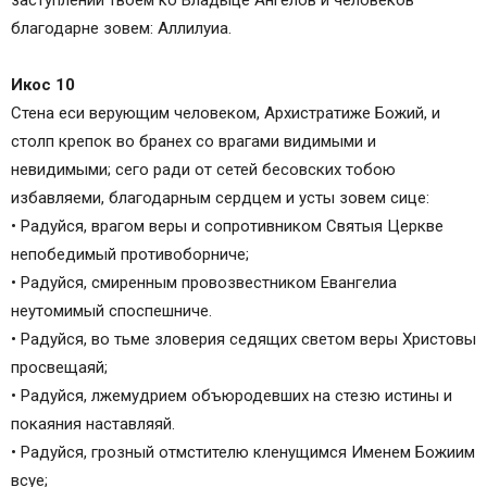
заступлении твоем ко Владыце Ангелов и человеков
благодарне зовем: Аллилуиа.
Икос 10
Стена еси верующим человеком, Архистратиже Божий, и
столп крепок во бранех со врагами видимыми и
невидимыми; сего ради от сетей бесовских тобою
избавляеми, благодарным сердцем и усты зовем сице:
• Радуйся, врагом веры и сопротивником Святыя Церкве
непобедимый противоборниче;
• Радуйся, смиренным провозвестником Евангелиа
неутомимый споспешниче.
• Радуйся, во тьме зловерия седящих светом веры Христовы
просвещаяй;
• Радуйся, лжемудрием объюродевших на стезю истины и
покаяния наставляяй.
• Радуйся, грозный отмстителю кленущимся Именем Божиим
всуе;