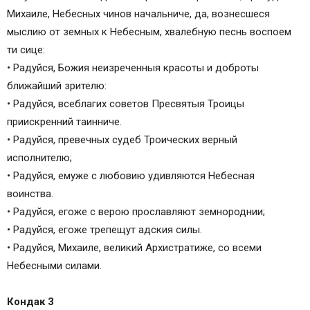
Михаиле, Небесных чинов начальниче, да, вознесшеся
мыслию от земных к Небесным, хвалебную песнь воспоем
ти сице:
• Радуйся, Божия неизреченныя красоты и доброты
ближайший зрителю:
• Радуйся, всеблагих советов Пресвятыя Троицы
приискренний таинниче.
• Радуйся, превечных судеб Троических верный
исполнителю;
• Радуйся, емуже с любовию удивляются Небесная
воинства.
• Радуйся, егоже с верою прославляют земнороднии;
• Радуйся, егоже трепещут адския силы.
• Радуйся, Михаиле, великий Архистратиже, со всеми
Небесными силами.
Кондак 3