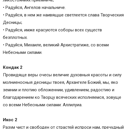
ликостояниях приемниче;
• Радуйся, Ангелов начальниче.
• Радуйся, в нем же наивящше светлеется слава Творческия
Десницы;
• Радуйся, имже красуются соборы всех существ
безплотных.
• Радуйся, Михаиле, великий Архистратиже, со всеми
Небесными силами.
Кондак 2
Провидяще веры очесы величие духовныя красоты и силу
молниеносныя десницы твоея, Архангеле Божий, мы, яко
земнии и плотию обложеннии, удивлением, радостию и
благодарением ко Творцу всяческих исполняемся, зовуще
со всеми Небесными силами: Аллилуиа.
Икос 2
Разум чист и свободен от страстей испроси нам, пречудный