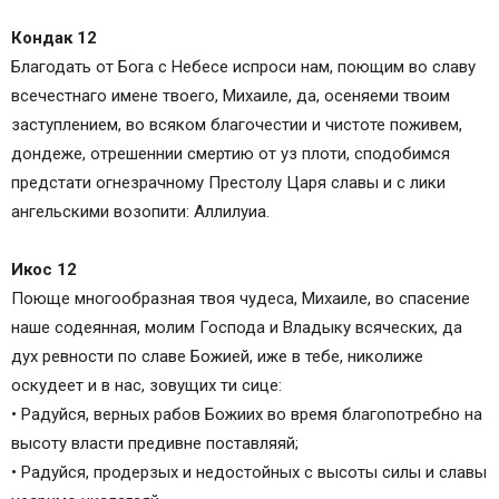
Кондак 12
Благодать от Бога с Небесе испроси нам, поющим во славу
всечестнаго имене твоего, Михаиле, да, осеняеми твоим
заступлением, во всяком благочестии и чистоте поживем,
дондеже, отрешеннии смертию от уз плоти, сподобимся
предстати огнезрачному Престолу Царя славы и с лики
ангельскими возопити: Аллилуиа.
Икос 12
Поюще многообразная твоя чудеса, Михаиле, во спасение
наше содеянная, молим Господа и Владыку всяческих, да
дух ревности по славе Божией, иже в тебе, николиже
оскудеет и в нас, зовущих ти сице:
• Радуйся, верных рабов Божиих во время благопотребно на
высоту власти предивне поставляяй;
• Радуйся, продерзых и недостойных с высоты силы и славы