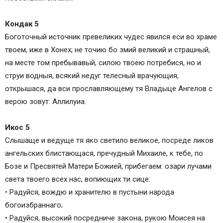
Кондак 5
Боготочный источник превеликих чудес явился еси во храме
твоем, иже в Хонех; не точию бо змий великий и страшный,
на месте том пребывавый, силою твоею потребися, но и
струи водныя, всякий недуг телесный врачующия,
открышася, да вси прославляющему тя Владыце Ангелов с
верою зовут: Аллилуиа.
Икос 5
Слышаще и ведуще тя яко светило великое, посреде ликов
ангельских блистающася, пречудный Михаиле, к тебе, по
Бозе и Пресвятей Матери Божией, прибегаем: озари лучами
света твоего всех нас, вопиющих ти сице:
• Радуйся, вождю и хранителю в пустыни народа
богоизбраннаго;
• Радуйся, высокий посредниче закона, рукою Моисея на