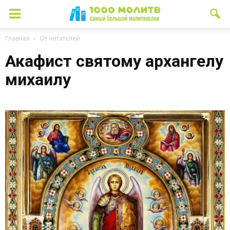
Главная
От читателей
Акафист святому архангелу
михаилу