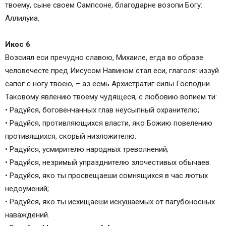
твоему, сыне своем Сампсоне, благодарне возопи Богу:
Аллилуиа.
Икос 6
Возсиял еси пречудно славою, Михаиле, егда во образе
человечесте пред Иисусом Навином стал еси, глаголя: иззуй
сапог с ногу твоею, – аз есмь Архистратиг силы Господни.
Таковому явлению твоему чудящеся, с любовию вопием ти:
• Радуйся, боговенчанных глав неусыпный охранителю;
• Радуйся, противляющихся власти, яко Божию повелению
противящихся, скорый низложителю.
• Радуйся, усмирителю народных треволнений;
• Радуйся, незримый упразднителю злочестивых обычаев.
• Радуйся, яко ты просвещаеши сомнящихся в час лютых
недоумений;
• Радуйся, яко ты исхищаеши искушаемых от пагубоносных
наваждений.