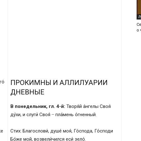
Л
С
о 
ПРОКИМНЫ И АЛЛИЛУАРИИ
го́
ДНЕВНЫЕ
В понедельник, гл. 4-й:
Творя́й а́нгелы Своя́
ду́хи, и слуги́ Своя́ ̶ пла́мень о́гненный.
же
Стих: Благослови́, душе́ моя́, Го́спода, Го́споди
Бо́же мой, возвели́чился еси́ зело́.