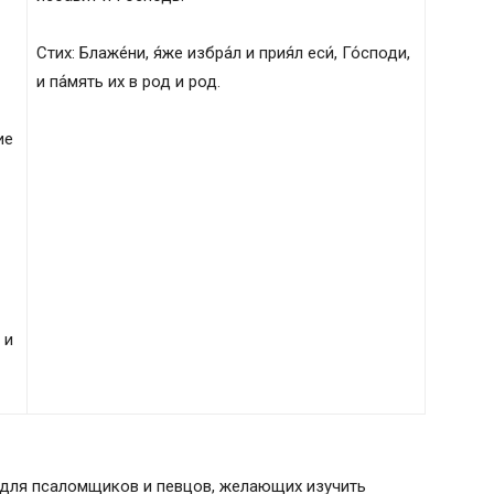
Стих: Блаже́ни, я́же избра́л и прия́л еси́, Го́споди,
и па́мять их в род и род.
ие
 и
 для псаломщиков и певцов, желающих изучить