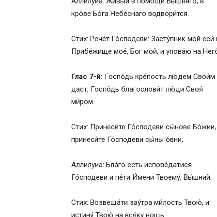
Аллилуиа: Живы́й в по́мощи Вы́шняго, в
кро́ве Бо́га Небе́снаго водвори́тся.
Стих: Рече́т Го́сподеви: Засту́пник мой еси́ 
Прибе́жище мое́, Бог мой, и упова́ю на Него
Глас 7-й:
Госпо́дь кре́пость лю́дем Свои́м
даст, Госпо́дь благослови́т лю́ди Своя́
ми́ром.
Стих: Принеси́те Го́сподеви сы́нове Бо́жии,
принеси́те Го́сподеви сы́ны о́вни,
Аллилуиа: Бла́го есть испове́датися
Го́сподеви и пе́ти И́мени Твоему́, Вы́шний.
Стих: Возвеща́ти зау́тра ми́лость Твою́, и
истину́ Твою́ на вся́ку нощь.