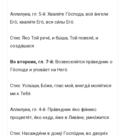
Аллилуиа, гл. 5-й: Хвали́те Го́спода, вси́ а́нгели
Его́, хвали́те Его́, вся си́лы Его́.
Стих: Я́ко Той рече́, и бы́ша; Той повеле́, и
созда́шася.
Во вторник, гл. 7-й:
Возвесели́тся пра́ведник о
Го́споде и упова́ет на Него́.
Стих: Услы́ши, Бо́же, глас мой, внегда́ моли́тися
ми к Тебе́.
Аллилуиа, гл. 4-й: Пра́ведник я́ко фи́никс
процвете́т, я́ко кедр, и́же в Лива́не, умно́жится.
Стих: Насажде́ни в дому́ Госпо́дни, во дворе́х