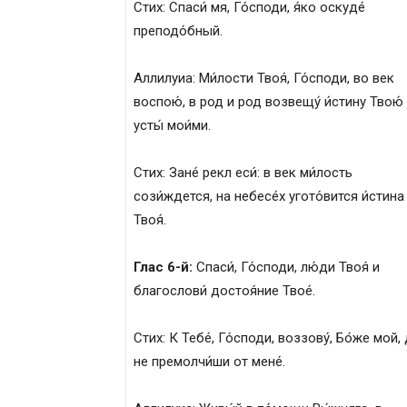
Стих: Спаси́ мя, Го́споди, я́ко оскуде́
преподо́бный.
Аллилуиа: Ми́лости Твоя́, Го́споди, во век
воспою́, в род и род возвещу́ и́стину Твою́
усты́ мои́ми.
Стих: Зане́ рекл еси́: в век ми́лость
сози́ждется, на небесе́х угото́вится и́стина
Твоя́.
Глас 6-й:
Спаси́, Го́споди, лю́ди Твоя́ и
благослови́ достоя́ние Твое́.
Стих: К Тебе́, Го́споди, воззову́, Бо́же мой,
не премолчи́ши от мене́.