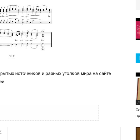
ткрытых источников и разных уголков мира на сайте
ей.
Л
С
п
Е