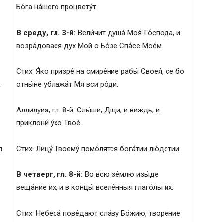
Бо́га на́шего процвету́т.
В среду, гл. 3-й:
Вели́чит душа́ Моя́ Го́спода, и
возра́довася дух Мой о Бо́зе Спа́се Мое́м.
Стих: Я́ко призре́ на смире́ние рабы́ Своея́, се бо
.
отны́не ублажа́т Мя вси ро́ди.
Аллилуиа, гл. 8-й: Слы́ши, Дщи, и виждь, и
приклони́ у́хо Твое́.
л
Стих: Лицу́ Твоему́ помо́лятся бога́тии лю́дстии.
В четверг, гл. 8-й:
Во всю зе́млю изы́де
веща́ние их, и в концы́ вселе́нныя глаго́лы их.
Стих: Небеса́ пове́дают сла́ву Бо́жию, творе́ние