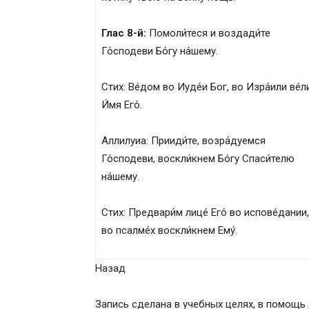
Глас 8-й:
Помоли́теся и воздади́те
Го́сподеви Бо́гу на́шему.
Стих: Ве́дом во Иуде́и Бог, во Изра́или ве́л
И́мя Его́.
Аллилуиа: Прииди́те, возра́дуемся
Го́сподеви, воскли́кнем Бо́гу Спаси́телю
на́шему.
Стих: Предвари́м лице́ Его́ во испове́дании,
во псалме́х воскли́кнем Ему́.
Назад
Запись сделана в учебных целях, в помощь