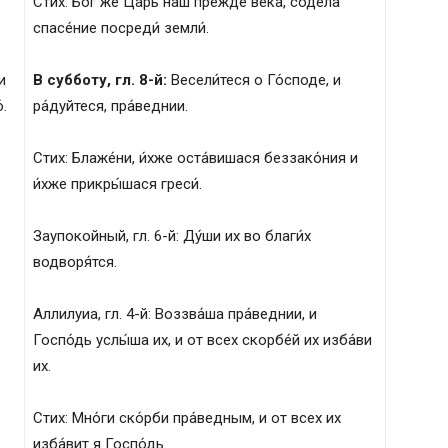
Стих: Бог же Царь наш пре́жде ве́ка, соде́ла
спасе́ние посреди́ земли́.
и
В субботу, гл. 8-й:
Весели́теся о Го́споде, и
́.
ра́дуйтеся, пра́веднии.
Стих: Блаже́ни, и́хже оста́вишася беззако́ния и
и́хже прикры́шася греси́.
Заупокойный, гл. 6-й: Ду́ши их во благи́х
водворя́тся.
Аллилуиа, гл. 4-й: Воззва́ша пра́веднии, и
Госпо́дь услы́ша их, и от всех скорбе́й их изба́ви
их.
Стих: Мно́ги ско́рби пра́ведным, и от всех их
изба́вит я Госпо́дь.