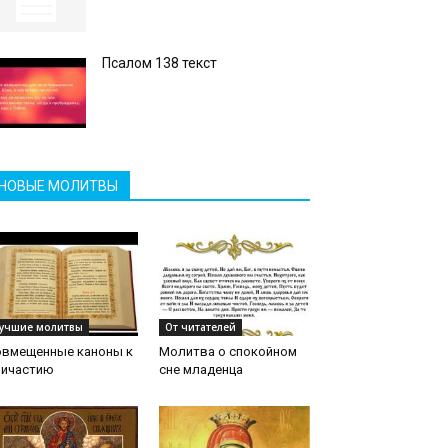
Псалом 138 текст
НОВЫЕ МОЛИТВЫ
учшие молитвы
От читателей
овмещенные каноны к
Молитва о спокойном
ричастию
сне младенца