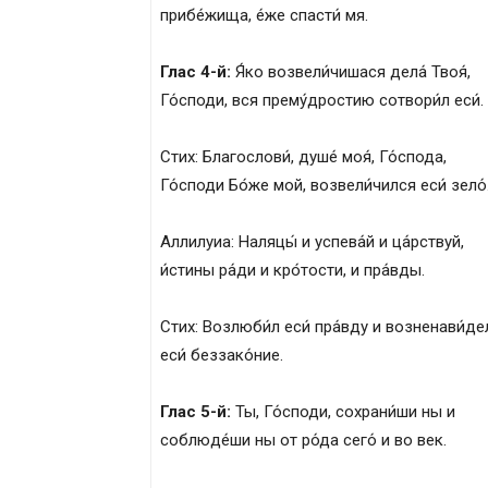
прибе́жища, е́же спасти́ мя.
Глас 4-й:
Я́ко возвели́чишася дела́ Твоя́,
Го́споди, вся прему́дростию сотвори́л еси́.
Стих: Благослови́, душе́ моя́, Го́спода,
Го́споди Бо́же мой, возвели́чился еси́ зело́
Аллилуиа: Наляцы́ и успева́й и ца́рствуй,
и́стины ра́ди и кро́тости, и пра́вды.
Стих: Возлюби́л еси́ пра́вду и возненави́де
еси́ беззако́ние.
Глас 5-й:
Ты, Го́споди, сохрани́ши ны и
соблюде́ши ны от ро́да сего́ и во век.