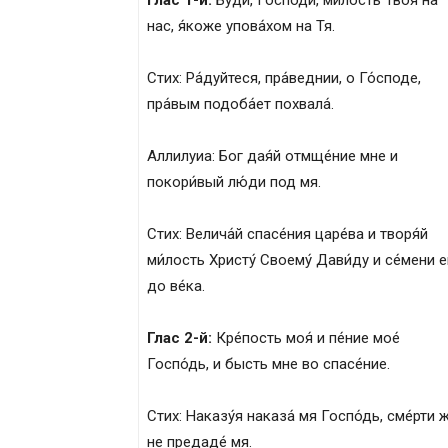
Глас 1-й:
Бу́ди, Го́споди, ми́лость Твоя́ на
нас, я́коже упова́хом на Тя.
Стих: Ра́дуйтеся, пра́веднии, о Го́споде,
пра́вым подоба́ет похвала́.
Аллилуиа: Бог дая́й отмще́ние мне и
покори́вый лю́ди под мя.
Стих: Велича́й спасе́ния царе́ва и творя́й
ми́лость Христу́ Своему́ Дави́ду и се́мени е
до ве́ка.
Глас 2-й:
Кре́пость моя́ и пе́ние мое́
Госпо́дь, и бысть мне во спасе́ние.
Стих: Наказу́я наказа́ мя Госпо́дь, сме́рти 
не предаде́ мя.