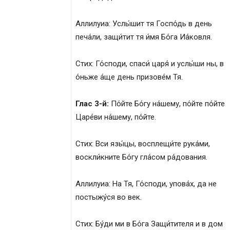
Аллилуиа: Услы́шит тя Госпо́дь в день
печа́ли, защи́тит тя и́мя Бо́га Иа́ковля.
Стих: Го́споди, спаси́ царя́ и услы́ши ны, в
о́ньже а́ще день призове́м Тя.
Глас 3-й:
По́йте Бо́гу на́шему, по́йте по́йте
Царе́ви на́шему, по́йте.
Стих: Вси язы́цы, восплещи́те рука́ми,
воскли́кните Бо́гу гла́сом ра́дования.
Аллилуиа: На Тя, Го́споди, упова́х, да не
постыжу́ся во век.
Стих: Бу́ди ми в Бо́га Защи́тителя и в дом