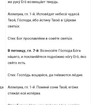
же руку́ Его́ возвеща́ет твердь.
Аллилуиа, гл. 1-й; Испове́дят небеса́ чудеса́
Твоя́, Го́споди, и́бо и́стину Твою́ в Це́ркви
святы́х.
Стих: Бог прославля́ем в сове́те святы́х.
В пятницу, гл. 7-й:
Возноси́те Го́спода Бо́га
на́шего, и покланя́йтеся подно́жию но́гу Его́, я́ко
свя́то есть.
Стих: Госпо́дь воцари́ся, да гне́ваются лю́дие.
 да
Аллилуиа, гл. 1-й: Помяни́ сонм Твой, его́же
стяжа́л еси́ испе́рва.