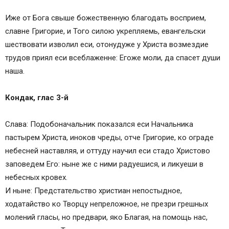
Иже от Бога свыше божественную благодать восприем,
славне Григорие, и Того силою укрепляемь, евангельски
шествовати изволил еси, отонудуже у Христа возмездие
трудов приял еси всеблаженне: Егоже моли, да спасет души
наша.
Кондак, глас 3-й
Слава: Подобоначальник показался еси Начальника
пастырем Христа, иноков чреды, отче Григорие, ко ограде
небесней наставляя, и оттуду научил еси стадо Христово
заповедем Его: ныне же с ними радуешися, и ликуеши в
небесных кровех.
И ныне: Предстательство христиан непостыдное,
ходатайство ко Творцу непреложное, не презри грешных
молений гласы, но предвари, яко Благая, на помощь нас,