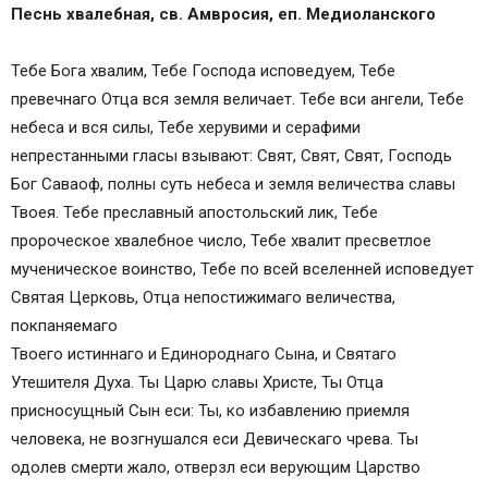
Песнь хвалебная, св. Амвросия, еп. Медиоланского
Тебе Бога хвалим, Тебе Господа исповедуем, Тебе
превечнаго Отца вся земля величает. Тебе вси ангели, Тебе
небеса и вся силы, Тебе херувими и серафими
непрестанными гласы взывают: Свят, Свят, Свят, Господь
Бог Саваоф, полны суть небеса и земля величества славы
Твоея. Тебе преславный апостольский лик, Тебе
пророческое хвалебное число, Тебе хвалит пресветлое
мученическое воинство, Тебе по всей вселенней исповедует
Святая Церковь, Отца непостижимаго величества,
покпаняемаго
Твоего истиннаго и Единороднаго Сына, и Святаго
Утешителя Духа. Ты Царю славы Христе, Ты Отца
присносущный Сын еси: Ты, ко избавлению приемля
человека, не возгнушался еси Девическаго чрева. Ты
одолев смерти жало, отверзл еси верующим Царство