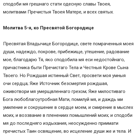
сподоби мя грешнаго стати одесную славы Твоея,
молитвами Пречистыя Твоея Матере, и всех святых.
Молитва 5-я, ко Пресвятой Богородице
Пресвятая Владычице Богородице, свете помраченныя моея
души, надеждо, покрове, прибежище, утешение, радование
мое, благодарю Тя, яко сподобила мя еси недостойнаго,
причастника быти Пречистаго Тела и Честныя Крове Сына
Твоего. Но Рождшая истинный Свет, просвети моя умныя
очи сердца; Яже Источник безсмертия рождшая,
оживотвори мя умерщвленнаго грехом; Яже милостиваго
Бога любоблагоутробная Мати, помилуй мя, и даждь ми
умиление и сокрушение в сердце моем, и смирение в мыслех
моих, и воззвание в пленениих помышлений моих; и сподоби
мя до последняго издыхания, неосужденно приимати
пречистых Таин освящение, во исцеление души же и тела. И