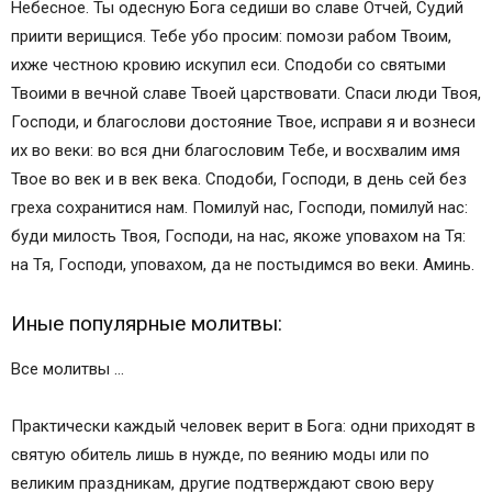
Небесное. Ты одесную Бога седиши во славе Отчей, Судий
приити верищися. Тебе убо просим: помози рабом Твоим,
ихже честною кровию искупил еси. Сподоби со святыми
Твоими в вечной славе Твоей царствовати. Спаси люди Твоя,
Господи, и благослови достояние Твое, исправи я и вознеси
их во веки: во вся дни благословим Тебе, и восхвалим имя
Твое во век и в век века. Сподоби, Господи, в день сей без
греха сохранитися нам. Помилуй нас, Господи, помилуй нас:
буди милость Твоя, Господи, на нас, якоже уповахом на Тя:
на Тя, Господи, уповахом, да не постыдимся во веки. Аминь.
Иные популярные молитвы:
Все молитвы …
Практически каждый человек верит в Бога: одни приходят в
святую обитель лишь в нужде, по веянию моды или по
великим праздникам, другие подтверждают свою веру