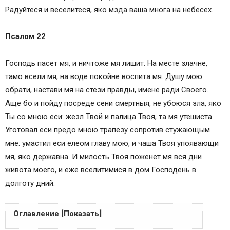
Радуйтеся и веселитеся, яко мзда ваша многа на небесех.
Псалом 22
Господь пасет мя, и ничтоже мя лишит. На месте злачне,
тамо всели мя, на воде покойне воспита мя. Душу мою
обрати, настави мя на стези правды, имене ради Своего.
Аще бо и пойду посреде сени смертныя, не убоюся зла, яко
Ты со мною еси: жезл Твой и палица Твоя, та мя утешиста.
Уготовал еси предо мною трапезу сопротив стужающым
мне: умастил еси елеом главу мою, и чаша Твоя упоявающи
мя, яко державна. И милость Твоя поженет мя вся дни
живота моего, и еже вселитимися в дом Господень в
долготу дний.
Оглавление [Показать]