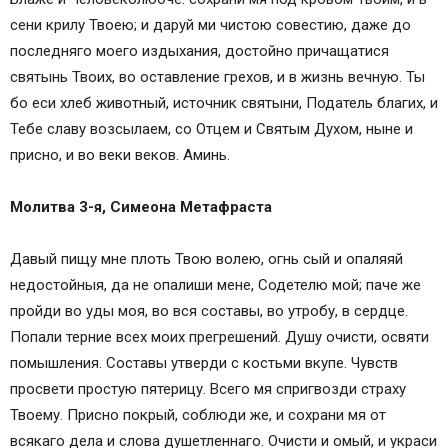
сени крилу Твоею; и даруй ми чистою совестию, даже до
последняго моего издыхания, достойно причащатися
святынь Твоих, во оставление грехов, и в жизнь вечную. Ты
бо еси хлеб животный, источник святыни, Податель благих, и
Тебе славу возсылаем, со Отцем и Святым Духом, ныне и
присно, и во веки веков. Аминь.
Молитва 3-я, Симеона Метафраста
Давый пищу мне плоть Твою волею, огнь сый и опаляяй
недостойныя, да не опалиши мене, Содетелю мой; паче же
пройди во уды моя, во вся составы, во утробу, в сердце.
Попали терние всех моих прегрешений. Душу очисти, освяти
помышления. Составы утверди с костьми вкупе. Чувств
просвети простую пятерицу. Всего мя спригвозди страху
Твоему. Присно покрый, соблюди же, и сохрани мя от
всякаго дела и слова душетленнаго. Очисти и омый, и украси