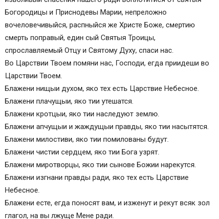
Богородицы и Приснодевы Марии, непреложно
вочеловечивыйся, распныйся же Христе Боже, смертию
смерть поправый, един сый Святыя Троицы,
спрославляемый Отцу и Святому Духу, спаси нас.
Во Царствии Твоем помяни нас, Господи, егда приидеши во
Царствии Твоем.
Блажени нищыи духом, яко тех есть Царствие Небесное.
Блажени плачущыи, яко тии утешатся.
Блажени кротцыи, яко тии наследуют землю.
Блажени апчущыи и жаждущыи правды, яко тии насытятся.
Блажени милостиви, яко тии помилованы будут.
Блажени чистии сердцем, яко тии Бога узрят.
Блажени миротворцы, яко тии сынове Божии нарекутся.
Блажени изгнани правды ради, яко тех есть Царствие
Небесное.
Блажени есте, егда поносят вам, и изженут и рекут всяк зол
глагол, на вы лжуще Мене ради.