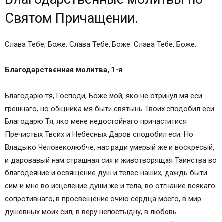
Святом Причащении.
Слава Тебе, Боже. Слава Тебе, Боже. Слава Тебе, Боже.
Благодарственная молитва, 1-я
Благодарю тя, Господи, Боже мой, яко не отринул мя еси
грешнаго, но общника мя быти святынь Твоих сподобил еси.
Благодарю Тя, яко мене недостойнаго причаститися
Пречистых Твоих и Небесных Даров сподобил еси. Но
Владыко Человеколюбче, нас ради умерый же и воскресый,
и даровавый нам страшная сия и животворящая Таинства во
благодеяние и освящение душ и телес наших, даждь быти
сим и мне во исцеление души же и тела, во отгнание всякаго
сопротивнаго, в просвещение очию сердца моего, в мир
душевных моих сил, в веру непостыдну, в любовь