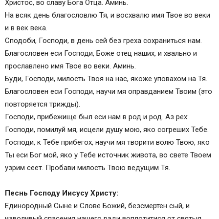
Христос, во славу Бога Отца. Аминь.
На всяк день благословлю Тя, и восхвалю имя Твое во веки
и в век века.
Сподоби, Господи, в день сей без греха сохраниться нам.
Благословен еси Господи, Боже отец наших, и хвально и
прославлено имя Твое во веки. Аминь.
Буди, Господи, милость Твоя на нас, якоже уповахом на Тя.
Благословен еси Господи, научи мя оправданием Твоим (это
повторяется трижды).
Господи, прибежище был еси нам в род и род. Аз рех:
Господи, помилуй мя, исцели душу мою, яко согреших Тебе.
Господи, к Тебе прибегох, научи мя творити волю Твою, яко
Ты еси Бог мой, яко у Тебе источник живота, во свете Твоем
узрим сеет. Пробави милость Твою ведущим Тя.
Песнь Господу Иисусу Христу:
Единородный Сыне и Слове Божий, безсмертен сый, и
изволивый спасения нашего ради воплотитися от святыя