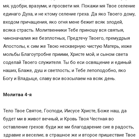
мя; удобри, вразуми, и просвети мя. Покажи мя Твое селение
единаго Духа, и не ктому селение греха. Да яко Твоего дому,
входом причащения, яко огня мене бежит всяк злодей,
всяка страсть. Молитвенники Тебе приношу вся святыя,
чиноначалия же безплотных, Предтечу Твоего, премудрыя
Апостолы, к сим же Твою нескверную чистую Матерь, ихже
мольбы Благоутробне приими, Христе мой, и сыном света
соделай Твоего служителя. Ты бо еси освящение и единый
наших, Блаже, душ и светлость; и Тебе лепоподобно, яко
Богу и Владыце, славу вси возсылаем на всяк день.
Молитва 4-я
Тело Твое Святое, Господи, Иисусе Христе, Боже наш, да
будет ми в живот вечный, и Кровь Твоя Честная во
оставление грехов: буди же ми благодарение сие в радость,
здравие и веселие; в страшное же и второе пришествие Твое