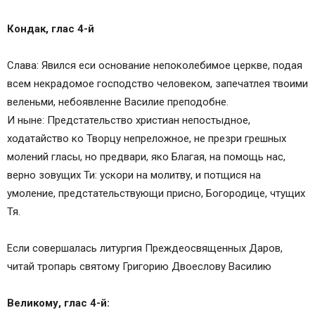
Кондак, глас 4-й
Слава: Явился еси основание непоколебимое церкве, подая
всем некрадомое господство человеком, запечатлея твоими
веленьми, небоявленне Василие преподобне.
И ныне: Предстательство христиан непостыдное,
ходатайство ко Творцу непреложное, не презри грешных
молений гласы, но предвари, яко Благая, на помощь нас,
верно зовущих Ти: ускори на молитву, и потщися на
умоление, предстательствующи присно, Богородице, чтущих
Тя.
Если совершалась литургия Преждеосвященных Даров,
читай тропарь святому Григорию Двоеслову Василию
Великому, глас 4-й: