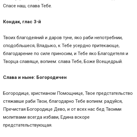
Спасе наш, слава Тебе.
Кондак, глас 3-й
Твоих благодеяний и даров туне, яко раби непотребнии,
сподобльшеся, Владыко, к Тебе усердно притекающе,
благодарение по силе приносим, и Тебе яко Благодетеля и
Творца славяще, вопием: слава Тебе, Боже Всещедрый.
Слава и ныне: Богородичен
Богородице, христианом Помощнице, Твое предстательство
стяжавше раби Твои, благодарно Тебе вопием: радуйся,
Пречистая Богородице Дево, и от всех нас бед Твоими
молитвами всегда избави, Едина вскоре
предстательствующая.