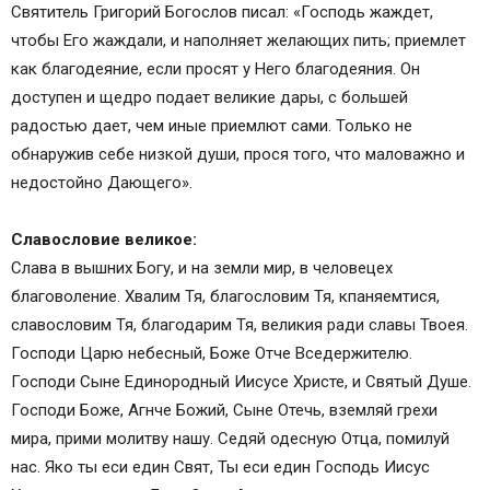
Святитель Григорий Богослов писал: «Господь жаждет,
чтобы Его жаждали, и наполняет желающих пить; приемлет
как благодеяние, если просят у Него благодеяния. Он
доступен и щедро подает великие дары, с большей
радостью дает, чем иные приемлют сами. Только не
обнаружив себе низкой души, прося того, что маловажно и
недостойно Дающего».
Славословие великое:
Слава в вышних Богу, и на земли мир, в человецех
благоволение. Хвалим Тя, благословим Тя, кпаняемтися,
славословим Тя, благодарим Тя, великия ради славы Твоея.
Господи Царю небесный, Боже Отче Вседержителю.
Господи Сыне Единородный Иисусе Христе, и Святый Душе.
Господи Боже, Агнче Божий, Сыне Отечь, вземляй грехи
мира, прими молитву нашу. Седяй одесную Отца, помилуй
нас. Яко ты еси един Свят, Ты еси един Господь Иисус