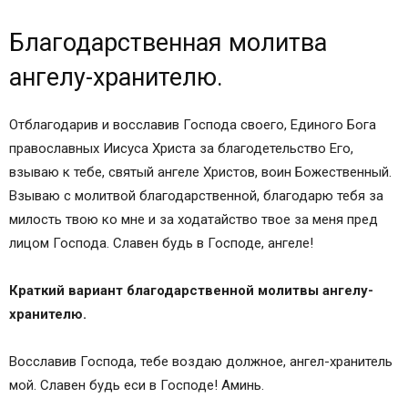
Благодарственная молитва ангелу-хранителю.
Благодарственная молитва
Молитва благодарственная, святого Иоанна
Кронштадского, читаемая после исцеления от
ангелу-хранителю.
болезни.
Благодарственные молитвы по Святом
Отблагодарив и восславив Господа своего, Единого Бога
Причащении.
православных Иисуса Христа за благодетельство Его,
Благодарение за всякое благодеяние Божие.
взываю к тебе, святый ангеле Христов, воин Божественный.
Иные популярные молитвы:
Взываю с молитвой благодарственной, благодарю тебя за
Почему нужно благодарить Бога
милость твою ко мне и за ходатайство твое за меня пред
Благодарственная молитва святителя Иоанна
лицом Господа. Славен будь в Господе, ангеле!
Златоуста:
Святая Церковь по окончании Божественной
Краткий вариант благодарственной молитвы ангелу-
Литургии совершает благодарственный
хранителю.
молебен Иисусу Христу с молитвой:
Как заказать молебен в храме
Восславив Господа, тебе воздаю должное, ангел-хранитель
Духовные правила
мой. Славен будь еси в Господе! Аминь.
Тропарь, глас 4-й1