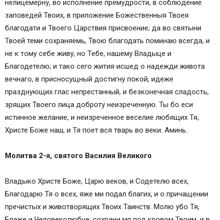
нелицемерну, во исполнение премудрости, в соблюдение
заповедей Твоих, в приложение Божественныя Твоея
благодати и Твоего Царствия присвоение; да во святыни
Твоей теми сохраняемь, Твою благодать поминаю всегда, и
не к тому себе живу, но Тебе, нашему Владыце и
Благодетелю; и тако сего жития исшед о надежди живота
вечнаго, в присносущный достигну покой, идеже
празднующих глас непрестанный, и безконечная сладость,
зрящих Твоего лица доброту неизреченную. Ты бо еси
истинное желание, и неизреченное веселие любящих Тя,
Христе Боже наш, и Тя поет вся тварь во веки. Аминь.
Молитва 2-я, святого Василия Великого
Владыко Христе Боже, Царю веков, и Содетелю всех,
Благодарю Тя о всех, яже ми подал благих, и о причащении
пречистых и животворящих Твоих Таинств. Молю убо Тя,
Блаже и Человеколюбче: сохрани мя под кровом Твоим, и в