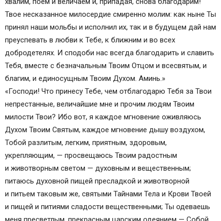
хвалим, поем и величаем и, припадая, снова благодарим!
Твое несказанное милосердие смиренно молим: как ныне Ты
принял наши мольбы и исполнил их, так и в будущем дай нам
преуспевать в любви к Тебе, к ближним и во всех
добродетелях. И сподоби нас всегда благодарить и славить
Тебя, вместе с безначальным Твоим Отцом и всесвятым, и
благим, и единосущным Твоим Духом. Аминь.»
«Господи! Что принесу Тебе, чем отблагодарю Тебя за Твои
непрестанные, величайшие мне и прочим людям Твоим
милости Твои? Ибо вот, я каждое мгновение оживляюсь
Духом Твоим Святым, каждое мгновение дышу воздухом,
Тобой разлитым, легким, приятным, здоровым,
укрепляющим, — просвещаюсь Твоим радостным
и животворным светом — духовным и вещественным;
питаюсь духовной пищей пресладкой и животворной
и питьем таковым же, святыми Тайнами Тела и Крови Твоей
и пищей и питиями сладости вещественными; Ты одеваешь
меня пресветлым, прекрасным царским одеянием — Собой