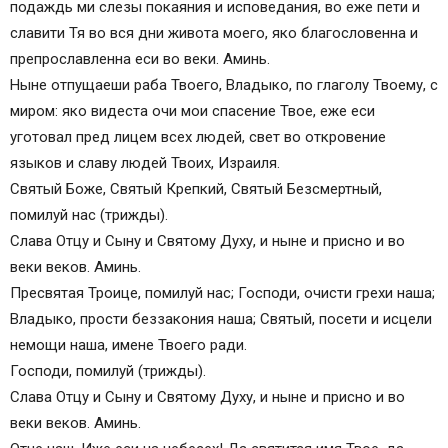
подаждь ми слезы покаяния и исповедания, во еже пети и
славити Тя во вся дни живота моего, яко благословенна и
препрoславленна еси во веки. Аминь.
Ныне отпущаеши раба Твоего, Владыко, по глаголу Твоему, с
миром: яко видеста очи мои спасение Твое, еже еси
уготовал пред лицем всех людей, свет во откровение
языков и славу людей Твоих, Израиля.
Святый Боже, Святый Крепкий, Святый Безсмертный,
помилуй нас (трижды).
Слава Отцу и Сыну и Святому Духу, и ныне и присно и во
веки веков. Аминь.
Пресвятая Троице, помилуй нас; Господи, очисти грехи наша;
Владыко, прости беззакония наша; Святый, посети и исцели
немощи наша, имене Твоего ради.
Господи, помилуй (трижды).
Слава Отцу и Сыну и Святому Духу, и ныне и присно и во
веки веков. Аминь.