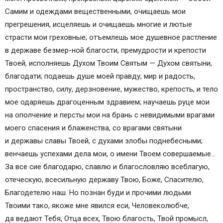
Самим и одеждами вещественными, очищаешь мои
прегрешения, исцеляешь и очищаешь многие и лютые
страсти мои греховные; отъемлешь мое душевное растление
в державе безмер-ной благости, премудрости и крепости
Твоей, исполняешь Духом Твоим Святым — Духом святыни,
благодати; подаешь душе моей правду, мир и радость,
пространство, силу, дерзновение, мужество, крепость, и тело
мое одаряешь драгоценным здравием; научаешь руце мои
на ополчение и персты мои на брань с невидимыми врагами
моего спасения и блаженства, со врагами святыни
и державы славы Твоей, с духами злобы поднебесными;
венчаешь успехами дела мои, о имени Твоем совершаемые…
За все сие благодарю, славлю и благословляю всеблагую,
отеческую, всесильную державу Твою, Боже, Спасителю,
Благодетелю наш. Но познан буди и прочими людьми
Твоими тако, якоже мне явился еси, Человеколюбче,
да ведают Тебя, Отца всех, Твою благость, Твой промысл,