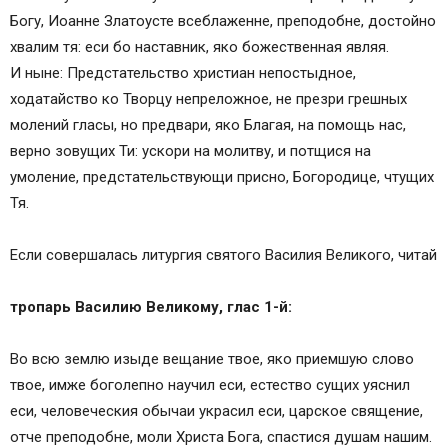
Богу, Иоанне Златоусте всеблаженне, преподобне, достойно
хвалим тя: еси бо наставник, яко божественная являя.
И ныне: Предстательство христиан непостыдное,
ходатайство ко Творцу непреложное, не презри грешных
молений гласы, но предвари, яко Благая, на помощь нас,
верно зовущих Ти: ускори на молитву, и потщися на
умоление, предстательствующи присно, Богородице, чтущих
Тя.
Если совершалась литургия святого Василия Великого, читай
тропарь Василию Великому, глас 1-й:
Во всю землю изыде вещание твое, яко приемшую слово
твое, имже боголепно научил еси, естество сущих уяснил
еси, человеческия обычаи украсил еси, царское священие,
отче преподобне, моли Христа Бога, спастися душам нашим.