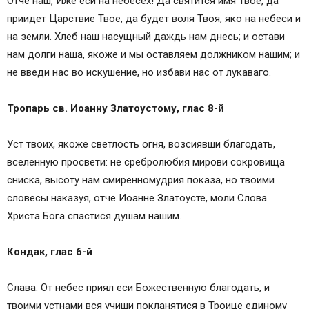
Отче наш, Иже еси на небесех! Да святится имя Твое, да
приидет Царствие Твое, да будет воля Твоя, яко на небеси и
на земли. Хлеб наш насущный даждь нам днесь; и остави
нам долги наша, якоже и мы оставляем должником нашим; и
не введи нас во искушение, но избави нас от лукаваго.
Тропарь св. Иоанну Златоустому, глас 8-й
Уст твоих, якоже светлость огня, возсиявши благодать,
вселенную просвети: не сребролюбия мирови сокровища
сниска, высоту нам смиренномудрия показа, но твоими
словесы наказуя, отче Иоанне Златоусте, моли Слова
Христа Бога спастися душам нашим.
Кондак, глас 6-й
Слава: От небес приял еси Божественную благодать, и
твоими устнами вся учиши покланятися в Троице единому