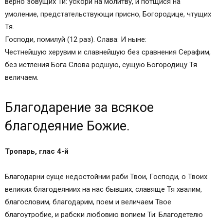
верно зовущих Ти: ускори на молитву, и потщися на
умоление, предстательствующи присно, Богородице, чтущих
Тя.
Господи, помилуй (12 раз). Слава: И ныне:
Честнейшую херувим и славнейшую без сравнения Серафим,
без истления Бога Слова родшую, сущую Богородицу Тя
величаем.
Благодарение за всякое
благодеяние Божие.
Тропарь, глас 4-й
Благодарни суще недостойнии раби Твои, Господи, о Твоих
великих благодеяниих на нас бывших, славяще Тя хвалим,
благословим, благодарим, поем и величаем Твое
благоутробие, и рабски любовию вопием Ти: Благодетелю