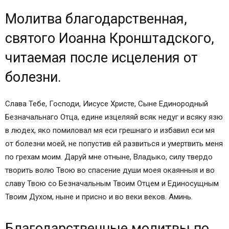
Кондак, глас 3-й1
Молитва благодарственная,
Богородичен1
Песнь хвалебная святителя Амвросия
святого Иоанна Кронштадского,
Медиоланского1
читаемая после исцеления от
Молитва ко Господу2
Молитва святого праведного Иоанна
болезни.
Кронштадтского3
Иная молитва святого праведного Иоанна
Слава Тебе, Господи, Иисусе Христе, Сыне Единородный
Кронштадтского4
Безначальнаго Отца, едине изцеляяй всяк недуг и всяку язю
Молитва ко Пресвятой Троице святого
в людех, яко помиловал мя еси грешнаго и избавил еси мя
праведного Иоанна Кронштадтского5
от болезни моей, не попустив ей развиться и умертвить меня
по грехам моим. Даруй мне отныне, Владыко, силу твердо
творить волю Твою во спасение души моея окаянныя и во
славу Твою со Безначальным Твоим Отцем и Единосущным
Твоим Духом, ныне и присно и во веки веков. Аминь.
Благодарственные молитвы по