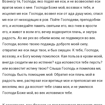
Вознесу тя, Господи, яко подял мя eси, и не возвеселил eси
врагов моих о мне. Господи Боже мой, воззвах к тебе, и
исцелил мя eси. Господи, возвел eси от ада душу мою, спасл
мя eси от низходящих в ров. Пойте Господеви, преподобнiи
eго, и исповедайте память святыни eго; яко гнев в ярости
eго, и живот в воли eго; вечер водворится плачь, и заутра
радость. Аз же рех во oбилiи моем; не подвижуся во век.
Господи, волею твоею подаждь доброте моей силу;
отвратил же eси лице твое, и бых смущен. К тебе, Господи,
воззову, и к Богу моему помолюся. Кая польза в крови моей,
внегда сходити ми во истленiе? eда исповестся тебе персть?
или возвестит истину твою? Слыша Господь и помилова мя;
Господь бысть помощник мой. Обратил eси плачь мой в
радость мне, растерзал eси вретище мое и препоясал мя eси
веселiем, яко да воспоет тебе слава моя, и не умилюся.
Господи Боже мой, во век исповемся тебе.