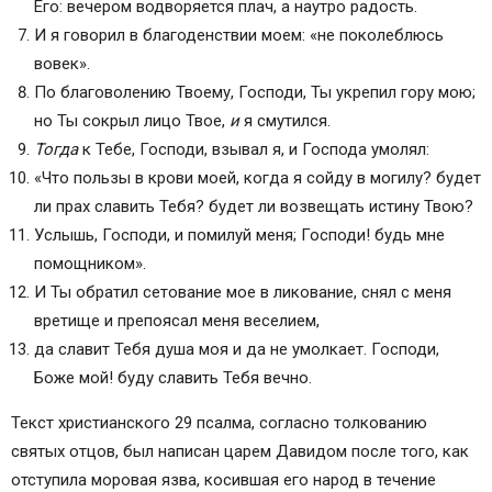
Его: вечером водворяется плач, а наутро радость.
И я говорил в благоденствии моем: «не поколеблюсь
вовек».
По благоволению Твоему, Господи, Ты укрепил гору мою;
но Ты сокрыл лицо Твое,
и
я смутился.
Тогда
к Тебе, Господи, взывал я, и Господа умолял:
«Что пользы в крови моей, когда я сойду в могилу? будет
ли прах славить Тебя? будет ли возвещать истину Твою?
Услышь, Господи, и помилуй меня; Господи! будь мне
помощником».
И Ты обратил сетование мое в ликование, снял с меня
вретище и препоясал меня веселием,
да славит Тебя душа моя и да не умолкает. Господи,
Боже мой! буду славить Тебя вечно.
Текст христианского 29 псалма, согласно толкованию
святых отцов, был написан царем Давидом после того, как
отступила моровая язва, косившая его народ в течение