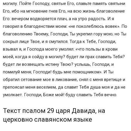
могилу. Пойте Господу, святые Его, славьте память святыни
Его, ибо на мгновение гнев Его, на всю жизнь благоволение
Его: вечером водворяется плач, а на утро радость. И я
говорил в благоденствии моем: «не поколеблюсь вовек». По
благоволению Твоему, Господи, Ты укрепил гору мою; но Ты
сокрыл лице Твое, и я смутился. Тогда к Тебе, Господи,
взывал я, и Господа моего умолял: «что пользы в крови
моей, когда я сойду в могилу? будет ли прах славить Тебя?
будет ли возвещать истину Твою? услышь, Господи, и
помилуй меня; Господи! будь мне помощником». И Ты
обратил сетование мое в ликование, снял с меня вретище и
препоясал меня веселием, да славит Тебя душа моя и да не
умолкает. Господи, Боже мой! буду славить Тебя вечно.
Текст псалом 29 царя Давида, на
церковно славянском языке