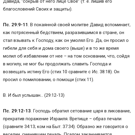
Давида, “сокрыв от него лице Свое” (т. е. лишив его
благословений Своих и защиты).
Пс. 29:9-11
. В покаянной своей молитве Давид вспоминает,
как потрясенный бедствием, разразившимся в стране, он
стал взывать к Господу, как он умолял Его. Да, он просил о
гибели для себя и дома своего (выше) и в то же время
молил об избавлении от нее – на том основании, что, сойдя
в могилу, не мог бы продолжать славить Господа и
возвещать истину Его (стих 10 сравните с Ис. 38:18). Он
просил о помиловании, о помощи (стих 11).
В. И был услышан… (29:12-13)
Пс. 29:12-13
. Господь обратил сетование царя в ликование,
прекратив поражение Израиля. Вретище – образ печали
(сравните 34:13; ком на Быт. 37:34). Образно же говорится о
веселии, сменившем печаль. Псалом заканчивается