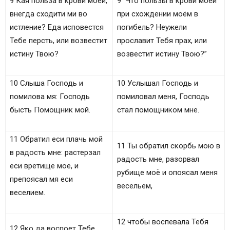
9 Кая польза в крови моей,
9 “Что пользы в крови моей
внегда сходити ми во
при схождении моём в
истление? Еда исповестся
погибель? Неужели
Тебе персть, или возвестит
прославит Тебя прах, или
истину Твою?
возвестит истину Твою?”
10 Слыша Господь и
10 Услышал Господь и
помилова мя: Господь
помиловал меня, Господь
бысть Помощник мой.
стал помощником мне.
11 Обратил еси плачь мой
11 Ты обратил скорбь мою в
в радость мне: растерзал
радость мне, разорвал
еси вретище мое, и
рубище моё и опоясал меня
препоясал мя еси
весельем,
веселием.
12 чтобы воспевала Тебя
12 Яко да воспоет Тебе