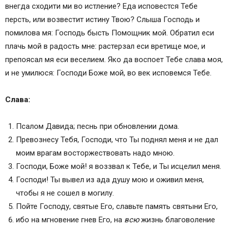
внегда сходити ми во истление? Еда исповестся Тебе
персть, или возвестит истину Твою? Слыша Господь и
помилова мя: Господь бысть Помощник мой. Обратил еси
плачь мой в радость мне: растерзал еси вретище мое, и
препоясал мя еси веселием. Яко да воспоет Тебе слава моя,
и не умилюся: Господи Боже мой, во век исповемся Тебе.
Слава:
Псалом Давида; песнь при обновлении дома.
Превознесу Тебя, Господи, что Ты поднял меня и не дал
моим врагам восторжествовать надо мною.
Господи, Боже мой! я воззвал к Тебе, и Ты исцелил меня.
Господи! Ты вывел из ада душу мою и оживил меня,
чтобы я не сошел в могилу.
Пойте Господу, святые Его, славьте память святыни Его,
ибо на мгновение гнев Его, на
всю
жизнь благоволение