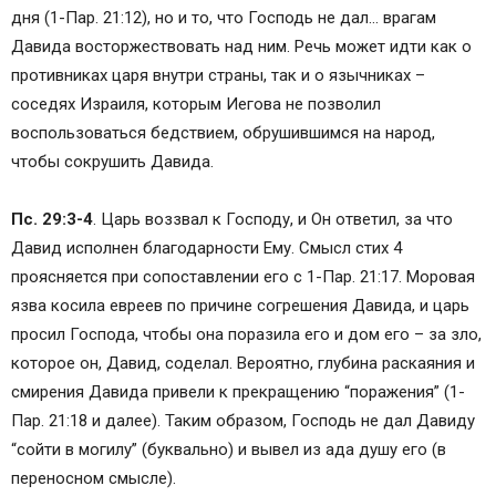
дня (1-Пар. 21:12), но и то, что Господь не дал… врагам
Давида восторжествовать над ним. Речь может идти как о
противниках царя внутри страны, так и о язычниках –
соседях Израиля, которым Иегова не позволил
воспользоваться бедствием, обрушившимся на народ,
чтобы сокрушить Давида.
Пс. 29:3-4
. Царь воззвал к Господу, и Он ответил, за что
Давид исполнен благодарности Ему. Смысл стих 4
проясняется при сопоставлении его с 1-Пар. 21:17. Моровая
язва косила евреев по причине согрешения Давида, и царь
просил Господа, чтобы она поразила его и дом его – за зло,
которое он, Давид, соделал. Вероятно, глубина раскаяния и
смирения Давида привели к прекращению “поражения” (1-
Пар. 21:18 и далее). Таким образом, Господь не дал Давиду
“сойти в могилу” (буквально) и вывел из ада душу его (в
переносном смысле).