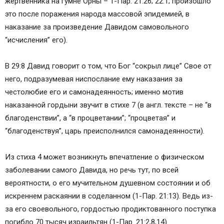
жертвенника на гумне Орны – 1-Пар. 21:26; 22:1; произошло
это после поражения народа массовой эпидемией, в
наказание за произведение Давидом самовольного
“исчисления” его).
В 29:8 Давид говорит о том, что Бог “сокрыл лице” Свое от
него, подразумевая ниспослание ему наказания за
честолюбие его и самонадеянность; именно мотив
наказанной гордыни звучит в стихе 7 (в англ. тексте – не “в
благоденствии”, а “в процветании”; “процветая” и
“благоденствуя”, царь преисполнился самонадеянности).
Из стиха 4 может возникнуть впечатление о физическом
заболевании самого Давида, но речь тут, по всей
вероятности, о его мучительном душевном состоянии и об
искреннем раскаянии в соделанном (1-Пар. 21:13). Ведь из-
за его своевольного, гордостью продиктованного поступка
погибло 70 тысяч израильтян (1-Пар. 21:2,8,14).