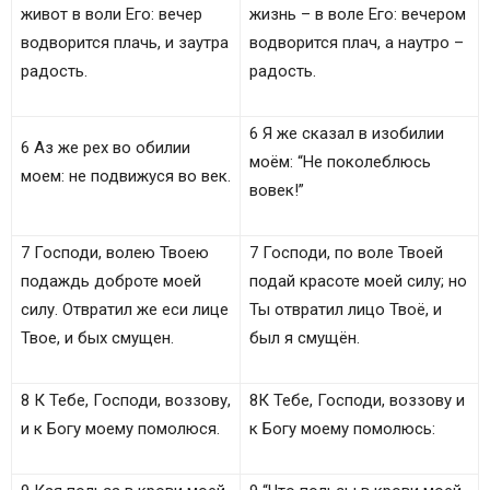
живот в воли Его: вечер
жизнь – в воле Его: вечером
водворится плачь, и заутра
водворится плач, а наутро –
радость.
радость.
6 Я же сказал в изобилии
6 Аз же рех во обилии
моём: “Не поколеблюсь
моем: не подвижуся во век.
вовек!”
7 Господи, волею Твоею
7 Господи, по воле Твоей
подаждь доброте моей
подай красоте моей силу; но
силу. Отвратил же еси лице
Ты отвратил лицо Твоё, и
Твое, и бых смущен.
был я смущён.
8 К Тебе, Господи, воззову,
8К Тебе, Господи, воззову и
и к Богу моему помолюся.
к Богу моему помолюсь: