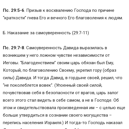
Пс. 29:5-6
. Призыв к восхвалению Господа по причине
“краткости” гнева Его и вечного Его благоволения к людям.
Б. Наказание за самоуверенность (29:7-11)
Пс. 29:7-8
. Самоуверенность Давида выразилась в
возникшем у него ложном чувстве независимости от
Иеговы. “Благоденствием” своим царь обязан был Ему,
Который, по благоволению Своему, укрепил гору (образ
силы) Давида. И тогда Давид, в гордыне своей, решил, что
“не поколеблется вовек”. (Упоенный своей силой,
почувствовав себя в безопасности от врагов, царь залог
всего этого стал видеть в себе самом, а не в Господе. Об
этом и свидетельствовала произведенная им – с целью еще
больше утвердиться в сознании своего могущества –
перепись населения Израиля.) И тогда-то Господь наказал