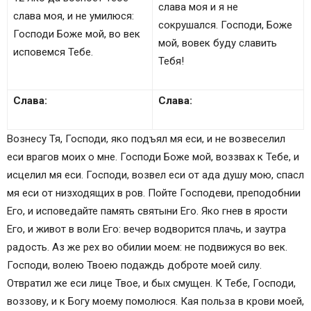
слава моя и я не
слава моя, и не умилюся:
сокрушался. Господи, Боже
Господи Боже мой, во век
мой, вовек буду славить
исповемся Тебе.
Тебя!
Слава:
Слава:
Вознесу Тя, Господи, яко подъял мя еси, и не возвеселил
еси врагов моих о мне. Господи Боже мой, воззвах к Тебе, и
исцелил мя еси. Господи, возвел еси от ада душу мою, спасл
мя еси от низходящих в ров. Пойте Господеви, преподобнии
Его, и исповедайте память святыни Его. Яко гнев в ярости
Его, и живот в воли Его: вечер водворится плачь, и заутра
радость. Аз же рех во обилии моем: не подвижуся во век.
Господи, волею Твоею подаждь доброте моей силу.
Отвратил же еси лице Твое, и бых смущен. К Тебе, Господи,
воззову, и к Богу моему помолюся. Кая польза в крови моей,