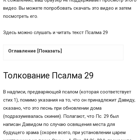
К сожалению, ваш браузер не поддерживает просмотр этого
видео. Вы можете попробовать скачать это видео и затем
посмотреть его.
Здесь можно слушать и читать текст Псалма 29
Оглавление [Показать]
Псалом песни, обновления дому Давидова,
Толкование Псалма 29
Псалом-песнь, на обновление дома, Давида.
Слушать на видео православную молитву
псалом 29 на русском языке
В надписи, предваряющей псалом (которая соответствует
Православный Псалтырь, читать текст псалом
стих 1), помимо указания на то, что он принадлежит Давиду,
29 на русском языке
сказано, что это песнь при обновлении дома
Текст псалом 29 царя Давида, на церковно
(подразумевалась скиния). Полагают, что Пс. 29 был
славянском языке
написан Давидом по случаю освящения места для
Толкование Псалма 29
будущего храма (скорее всего, при установлении царем