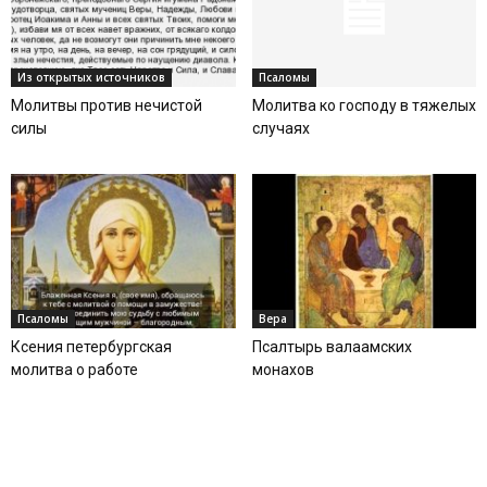
Из открытых источников
Псаломы
Молитвы против нечистой
Молитва ко господу в тяжелых
силы
случаях
Псаломы
Вера
Ксения петербургская
Псалтырь валаамских
молитва о работе
монахов