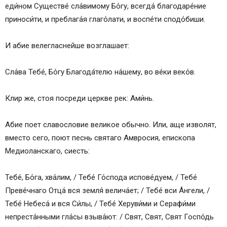
еди́ном Существе́ сла́вимому Бо́гу, всегда́ благодаре́ние
приноси́ти, и преблага́я глаго́лати, и воспе́ти сподо́биши.
И абие велегласнейше возглашает:
Сла́ва Тебе́, Бо́гу Благода́телю на́шему, во ве́ки веко́в.
Клир же, стоя посреди церкве рек: Ами́нь.
Абие поет славословие великое обычно. Или, аще изволят,
вместо сего, поют песнь святаго Амвросия, епископа
Медиоланскаго, сиесть:
Тебе́, Бо́га, хва́лим, / Тебе́ Го́спода испове́дуем, / Тебе́
Преве́чнаго Отца́ вся земля́ велича́ет; / Тебе́ вси А́нгели, /
Тебе́ Небеса́ и вся Си́лы, / Тебе́ Херуви́ми и Серафи́ми
непреста́нными гла́сы взыва́ют: / Свят, Свят, Свят Госпо́дь