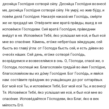
десни́ца Госпо́дня сотвори́ си́лу. Десни́ца Госпо́дня вознесе́
мя, десни́ца Госпо́дня сотвори́ си́лу. Не умру́, но жив бу́ду, и
пове́м дела́ Госпо́дня. Наказу́я наказа́ мя Госпо́дь, сме́рти
же не предаде́ мя. Отве́рзите мне врата́ пра́вды, вшед в ня
испове́мся Го́сподеви. Сия́ врата́ Госпо́дня, пра́веднии
вни́дут в ня. Испове́мся Тебе́, я́ко услы́шал мя еси́, и был еси́
мне во спасе́ние. Ка́мень, eго́же небрего́ша зи́ждущии, сей
бысть во главу́ у́гла: от Го́спода бысть сей, и есть ди́вен во
очесе́х на́ших. Сей день, eго́же сотвори́ Госпо́дь,
возра́дуемся и возвесели́мся в онь. О, Го́споди, спаси́ же, о
Го́споди, поспеши́ же. Благослове́н гряды́й во и́мя Госпо́дне,
благослови́хом вы из до́му Госпо́дня. Бог Госпо́дь, и яви́ся
нам: соста́вите пра́здник во учаща́ющих до рог олтаре́вых.
Бог мой еси́ Ты, и испове́мся Тебе́, Бог мой еси́ Ты, и вознесу́
Тя. Испове́мся Тебе́, я́ко услы́шал мя еси́, и был еси́ мне во
спасе́ние. Испове́дайтеся Го́сподеви, я́ко Благ, я́ко в век
ми́лость Его́.