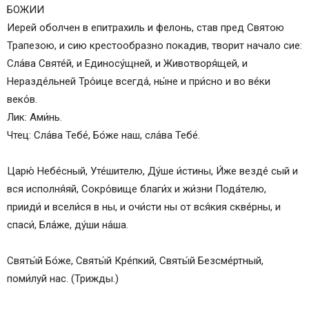
БОЖИИ
Иерей оболчен в епитрахиль и фелонь, став пред Святою
Трапезою, и сию крестообразно покадив, творит начало сие:
Сла́ва Святе́й, и Единосу́щней, и Животворя́щей, и
Неразде́льней Тро́ице всегда́, ны́не и при́сно и во ве́ки
веко́в.
Лик: Ами́нь.
Чтец: Сла́ва Тебе́, Бо́же наш, сла́ва Тебе́.
Царю́ Небе́сный, Уте́шителю, Ду́ше и́стины, И́же везде́ сый и
вся исполня́яй, Сокро́вище благи́х и жи́зни Пода́телю,
прииди́ и всели́ся в ны, и очи́сти ны от вся́кия скве́рны, и
спаси́, Бла́же, ду́ши на́ша.
Святы́й Бо́же, Святы́й Кре́пкий, Святы́й Безсме́ртный,
поми́луй нас. (Трижды.)