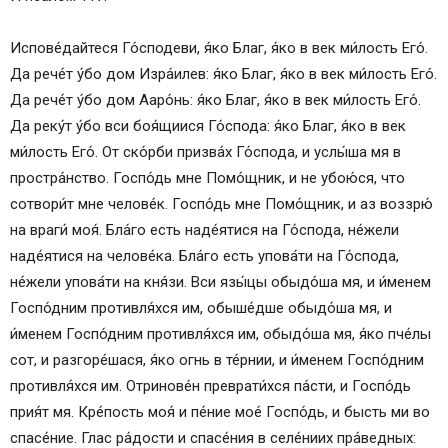
Испове́дайтеся Го́сподеви, я́ко Благ, я́ко в век ми́лость Его́.
Да рече́т у́бо дом Изра́илев: я́ко Благ, я́ко в век ми́лость Его́.
Да рече́т у́бо дом Ааро́нь: я́ко Благ, я́ко в век ми́лость Его́.
Да реку́т у́бо вси боя́щиися Го́спода: я́ко Благ, я́ко в век
ми́лость Его́. От ско́рби призва́х Го́спода, и услы́ша мя в
простра́нство. Госпо́дь мне Помо́щник, и не убою́ся, что
сотвори́т мне челове́к. Госпо́дь мне Помо́щник, и аз воззрю́
на враги́ моя́. Бла́го есть наде́ятися на Го́спода, не́жели
наде́ятися на челове́ка. Бла́го есть упова́ти на Го́спода,
не́жели упова́ти на кня́зи. Вси язы́цы обыдо́ша мя, и и́менем
Госпо́дним противля́хся им, обыше́дше обыдо́ша мя, и
и́менем Госпо́дним противля́хся им, обыдо́ша мя, я́ко пче́лы
сот, и разгоре́шася, я́ко огнь в те́рнии, и и́менем Госпо́дним
противля́хся им. Отринове́н преврати́хся па́сти, и Госпо́дь
прия́т мя. Кре́пость моя́ и пе́ние мое́ Госпо́дь, и бысть ми во
спасе́ние. Глас ра́дости и спасе́ния в селе́ниих пра́ведных: