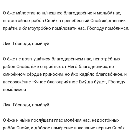
О е́же ми́лостивно ны́нешнее благодаре́ние и мольбу́ нас,
недосто́йных рабо́в Свои́х в пренебе́сный Свой же́ртвенник
прия́ти, и благоутро́бно поми́ловати нас, Го́споду помо́лимся.
Лик: Го́споди, поми́луй.
О е́же не возгнуша́тися благодаре́нием нас, непотре́бных
рабо́в Свои́х, е́же о прия́тых от Него́ благодея́ниих, во
смире́нном се́рдце прино́сим, но я́ко кади́ло благово́нное, и
всесожже́ние ту́чное благоприя́тное Ему́ да бу́дет, Го́споду
помо́лимся.
Лик: Го́споди, поми́луй.
О е́же и ны́не послу́шати глас моле́ния нас, недосто́йных
рабо́в Свои́х, и до́брое наме́рение и жела́ние ве́рных Свои́х