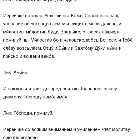
Иерей же возглас: Услы́ши ны, Бо́же, Спа́сителю наш,
упова́ние всех конце́в земли́ и су́щих в мо́ри дале́че, и
ми́лостив, ми́лостив бу́ди, Влады́ко, о гресе́х на́ших, и
поми́луй ны. Ми́лостив бо и человеколю́бец Бог еси́, и Тебе́
сла́ву возсыла́ем, Отцу́ и Сы́ну и Свято́му Ду́ху, ны́не и
при́сно и во ве́ки веко́в.
Лик: Ами́нь.
И поклонься трижды пред святою Трапезою, рекшу
диакону: Го́споду помо́лимся.
Лик: Го́споди, поми́луй.
Иерей же со всяким вниманием и умилением чтет молитву
сию велегласно: