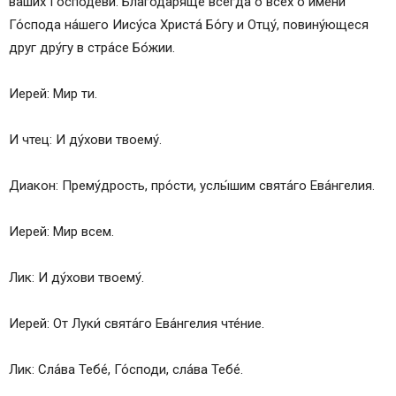
ва́ших Го́сподеви. Благодаря́ще всегда́ о всех о и́мени
Го́спода на́шего Иису́са Христа́ Бо́гу и Отцу́, повину́ющеся
друг дру́гу в стра́се Бо́жии.
Иерей: Мир ти.
И чтец: И ду́хови твоему́.
Диакон: Прему́дрость, про́сти, услы́шим свята́го Ева́нгелия.
Иерей: Мир всем.
Лик: И ду́хови твоему́.
Иерей: От Луки́ свята́го Ева́нгелия чте́ние.
Лик: Сла́ва Тебе́, Го́споди, сла́ва Тебе́.