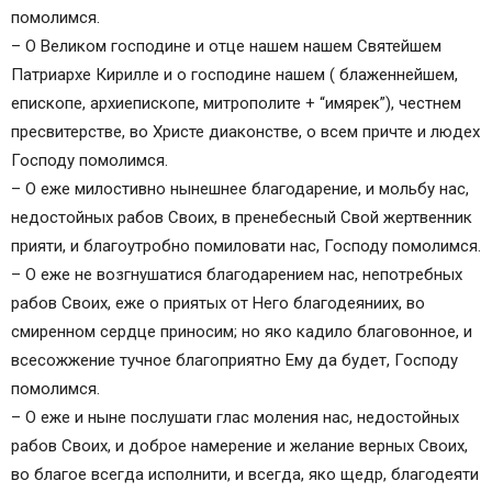
помолимся.
– О Великом господине и отце нашем нашем Святейшем
Патриархе Кирилле и о господине нашем ( блаженнейшем,
епископе, архиепископе, митрополите + “имярек”), честнем
пресвитерстве, во Христе диаконстве, о всем причте и людех
Господу помолимся.
– О еже милостивно нынешнее благодарение, и мольбу нас,
недостойных рабов Своих, в пренебесный Свой жертвенник
прияти, и благоутробно помиловати нас, Господу помолимся.
– О еже не возгнушатися благодарением нас, непотребных
рабов Своих, еже о приятых от Него благодеяниих, во
смиренном сердце приносим; но яко кадило благовонное, и
всесожжение тучное благоприятно Ему да будет, Господу
помолимся.
– О еже и ныне послушати глас моления нас, недостойных
рабов Своих, и доброе намерение и желание верных Своих,
во благое всегда исполнити, и всегда, яко щедр, благодеяти