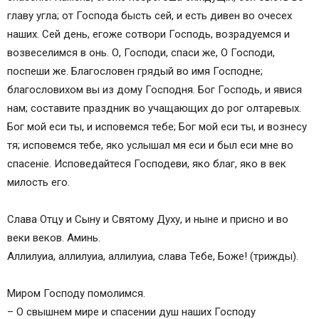
главу угла; от Господа бысть сей, и eсть дивен во oчесех
наших. Сей день, eгоже сотвори Господь, возрадуемся и
возвеселимся в oнь. О, Господи, спаси же, О Господи,
поспеши же. Благословен грядый во имя Господне;
благословихом вы из дому Господня. Бог Господь, и явися
нам; составите праздник во учащающих до рог oлтаревых.
Бог мой eси ты, и исповемся тебе; Бог мой eси ты, и вознесу
тя; исповемся тебе, яко услышал мя eси и был eси мне во
спасенiе. Исповедайтеся Господеви, яко благ, яко в век
милость eго.
Слава Отцу и Сыну и Святому Духу, и ныне и присно и во
веки веков. Аминь.
Аллилуиа, аллилуиа, аллилуиа, слава Тебе, Боже! (трижды).
Миром Господу помолимся.
– О свышнем мире и спасении душ наших Господу