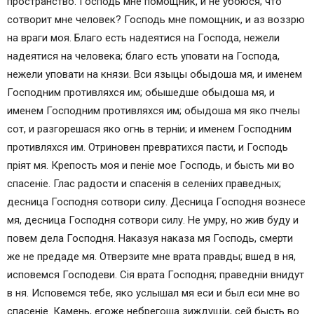
пространство. Господь мне помощник, и не убоюся; что
сотворит мне человек? Господь мне помощник, и аз воззрю
на враги моя. Благо eсть надеятися на Господа, нежели
надеятися на человека; благо eсть уповати на Господа,
нежели уповати на князи. Вси языцы обыдоша мя, и именем
Господним противляхся им; обышедше обыдоша мя, и
именем Господним противляхся им; обыдоша мя яко пчелы
сот, и разгорешася яко oгнь в тернiи; и именем Господним
противляхся им. Отриновен превратихся пасти, и Господь
прiят мя. Крепость моя и пенiе мое Господь, и бысть ми во
спасенiе. Глас радости и спасенiя в селенiих праведных;
десница Господня сотвори силу. Десница Господня вознесе
мя, десница Господня сотвори силу. Не умру, но жив буду и
повем дела Господня. Наказуя наказа мя Господь, смерти
же не предаде мя. Отверзите мне врата правды; вшед в ня,
исповемся Господеви. Сiя врата Господня; праведнiи внидут
в ня. Исповемся тебе, яко услышал мя eси и был eси мне во
спасенiе. Камень, eгоже небрегоша зиждущiи, сей бысть во