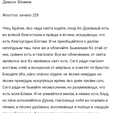
Диакон: Во́нмем.
Апостол, зачало 229.
Чтец: Бра́тие, я́ко ча́да све́та ходи́те, плод бо Духо́вный eсть
во вся́кой благосты́ни и пра́вде и и́стине, искуша́юще, что
eсть благоуго́дно Бо́гови. И не приoбща́йтеся к дело́м
непло́дным тмы, па́че же и облича́йте. Быва́eмая бо о́тай от
них, сра́мно eсть и глаго́лати. Вся же облича́eмая, от све́та
явля́ются: все бо явля́емое свет eсть. Сего́ ра́ди глаго́лет:
воста́ни, спяй, и воскресни́ от ме́ртвых, и освети́т тя Христо́с.
Блюди́те у́бо, ка́ко опа́сно хо́дите, не я́коже нему́дри, но
я́коже прему́дри, искупу́юще вре́мя, я́ко дни́е лука́ви суть.
Сего́ ра́ди не быва́йте несмы́сленни, но разумева́юще, что
eсть во́ля Бо́жия. И не упива́йтеся вино́м, в не́мже eсть блуд,
но па́че исполня́йтеся Ду́хом, глаго́люще себе́ во псалме́х и
пе́ниих, и пе́снех духо́вных, воспева́юще и пою́ще в сердца́х