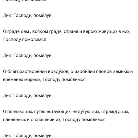
Лик: Го́споди, поми́луй.
О граде́ сем , вся́ком гра́де, стране́ и ве́рою живу́щих в них,
Го́споду помо́лимся.
Лик: Го́споди, поми́луй.
О бла́горастворе́нии возду́хов, о изоби́лии плодо́в земны́х и
вре́менех ми́рных, Го́споду помо́лимся.
Лик: Го́споди, поми́луй.
О пла́вающих, путеше́ствующих, неду́гующих, стра́ждущих,
плене́нных и о спасе́нии их, Го́споду помо́лимся.
Лик: Го́споди, поми́луй.