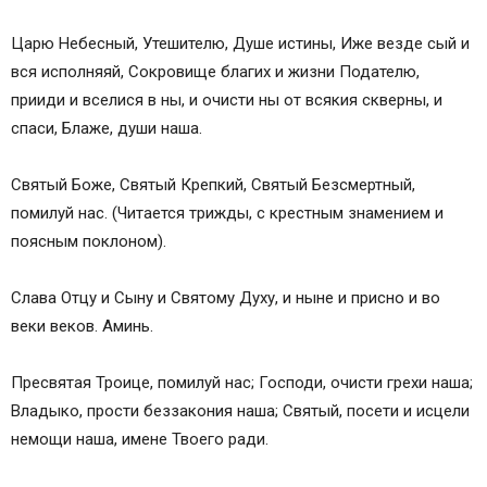
Царю Небесный, Утешителю, Душе истины, Иже везде сый и
вся исполняяй, Сокровище благих и жизни Подателю,
прииди и вселися в ны, и очисти ны от всякия скверны, и
спаси, Блаже, души наша.
Святый Боже, Святый Крепкий, Святый Безсмертный,
помилуй нас. (Читается трижды, с крестным знамением и
поясным поклоном).
Слава Отцу и Сыну и Святому Духу, и ныне и присно и во
веки веков. Аминь.
Пресвятая Троице, помилуй нас; Господи, очисти грехи наша;
Владыко, прости беззакония наша; Святый, посети и исцели
немощи наша, имене Твоего ради.