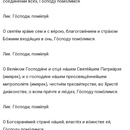
соедине́нии всех, Го́споду помо́лимся.
Лик: Го́споди, поми́луй.
О святе́м хра́ме сем и с ве́рою, благогове́нием и стра́хом
Бо́жиим входя́щих в онь, Го́споду помо́лимся.
Лик: Го́споди, поми́луй.
О Вели́ком Господи́не и отце́ на́шем Святе́йшем Патриа́рхе
(имярек), и о господи́не на́шем преосвяще́ннейшем
митрополи́те (имярек), честне́м пресви́терстве, во Христе́
диа́констве, о всем при́чте и лю́дех, Го́споду помо́лимся.
Лик: Го́споди, поми́луй.
О Богохрани́мей стране́ на́шей, власте́х и во́инстве ея́,
Го́споду помо́лимся.