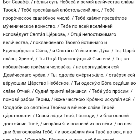
Бог Савао́ф, / по́лны суть Небеса́ и земля́ вели́чества сла́вы
Твоея́. / Тебе́ пресла́вный апо́стольский лик, / Тебе́
проро́ческое хвале́бное число́, / Тебе́ хва́лит пресве́тлое
му́ченическое во́инство. / Тебе́ по всей вселе́нней
испове́дует Свята́я Це́рковь, / Отца́ непостижи́маго
вели́чества, / покланя́емаго Твоего́ и́стиннаго и
Единоро́днаго Сы́на, / и Свята́го Уте́шителя Ду́ха. / Ты, Царю́
сла́вы, Христе́, / Ты Отца́ Присносу́щный Сын еси́. / Ты, ко
избавле́нию прие́мля челове́ка, / не возгнуша́лся еси́
Деви́ческаго чре́ва. / Ты, одоле́в сме́рти жа́ло, / отве́рзл еси́
ве́рующим Ца́рство Небе́сное. / Ты одесну́ю Бо́га седи́ши во
сла́ве О́тчей, / Судия́ приити́ ве́ришися. / Тебе́ у́бо про́сим: /
помози́ рабо́м Твои́м, / и́хже честно́ю Кро́вию искупи́л еси́. /
Сподо́би со святы́ми Твои́ми в ве́чной сла́ве Твое́й
ца́рствовати. / Спаси́ лю́ди Твоя́, Го́споди, / и благослови́
достоя́ние Твое́, / испра́ви я́, и вознеси́ их во ве́ки: / во вся
дни благослови́м Тебе́, / и восхва́лим и́мя Твое́ во век, и во