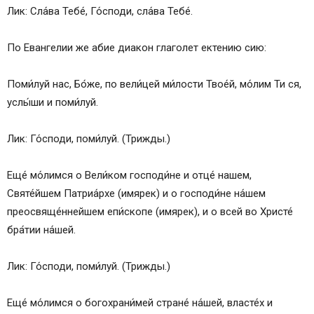
Лик: Сла́ва Тебе́, Го́споди, сла́ва Тебе́.
По Евангелии же абие диакон глаголет ектению сию:
Поми́луй нас, Бо́же, по вели́цей ми́лости Твое́й, мо́лим Ти ся,
услы́ши и поми́луй.
Лик: Го́споди, поми́луй. (Трижды.)
Еще́ мо́лимся о Вели́ком господи́не и отце́ нашем,
Святе́йшем Патриа́рхе (имярек) и о господи́не на́шем
преосвяще́ннейшем епи́скопе (имярек), и о всей во Христе́
бра́тии на́шей.
Лик: Го́споди, поми́луй. (Трижды.)
Еще́ мо́лимся о богохрани́мей стране́ на́шей, власте́х и