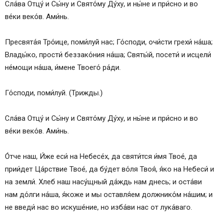
Сла́ва Отцу́ и Сы́ну и Свято́му Ду́ху, и ны́не и при́сно и во
ве́ки веко́в. Ами́нь.
Пресвята́я Тро́ице, поми́луй нас; Го́споди, очи́сти грехи́ на́ша;
Влады́ко, прости́ беззако́ния на́ша; Святы́й, посети́ и исцели́
не́мощи на́ша, и́мене Твоего́ ра́ди.
Го́споди, поми́луй. (Трижды.)
Сла́ва Отцу́ и Сы́ну и Свято́му Ду́ху, и ны́не и при́сно и во
ве́ки веко́в. Ами́нь.
О́тче наш, И́же еси́ на Небесе́х, да святи́тся и́мя Твое́, да
прии́дет Ца́рствие Твое́, да бу́дет во́ля Твоя́, я́ко на Небеси́ и
на земли́. Хлеб наш насу́щный да́ждь нам днесь; и оста́ви
нам до́лги на́ша, я́коже и мы оставля́ем должнико́м на́шим; и
не введи́ нас во искуше́ние, но изба́ви нас от лука́ваго.