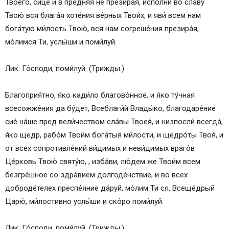
Твоего́, си́це и в пре́дняя не презира́я, испо́лни во сла́ву
Твою́ вся блага́я хоте́ния ве́рных Твои́х, и яви́ всем нам
бога́тую ми́лость Твою́, вся нам согреше́ния презира́я,
мо́лимся Ти, услы́ши и поми́луй.
Лик: Го́споди, поми́луй. (Трижды.)
Благоприя́тно, я́ко кади́ло благово́нное, и я́ко ту́чная
всесожже́ния да бу́дет, Всеблаги́й Влады́ко, благодаре́ние
сие́ на́ше пред вели́чеством сла́вы Твоея́, и низпосли́ всегда́,
я́ко щедр, рабо́м Твои́м бога́тыя ми́лости, и щедро́ты Твоя́, и
от всех сопротивле́ний ви́димых и неви́димых враго́в
Це́рковь Твою́ святу́ю, , изба́ви, лю́дем же Твои́м всем
безгре́шное со здра́вием долгоде́нствие, и во всех
доброде́телех преспе́яние да́руй, мо́лим Ти ся, Всеще́дрый
Царю́, ми́лостивно услы́ши и ско́ро поми́луй.
Лик: Го́споди, поми́луй. (Трижды.)