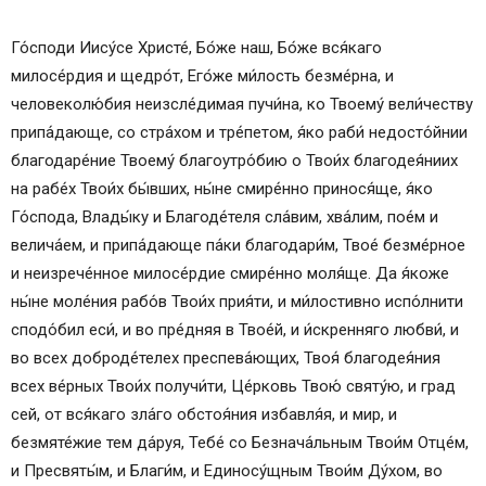
Го́споди Иису́се Христе́, Бо́же наш, Бо́же вся́каго
милосе́рдия и щедро́т, Его́же ми́лость безме́рна, и
человеколю́бия неизсле́димая пучи́на, ко Твоему́ вели́честву
припа́дающе, со стра́хом и тре́петом, я́ко раби́ недосто́йнии
благодаре́ние Твоему́ благоутро́бию о Твои́х благодея́ниих
на рабе́х Твои́х бы́вших, ны́не смире́нно принося́ще, я́ко
Го́спода, Влады́ку и Благоде́теля сла́вим, хва́лим, пое́м и
велича́ем, и припа́дающе па́ки благодари́м, Твое́ безме́рное
и неизрече́нное милосе́рдие смире́нно моля́ще. Да я́коже
ны́не моле́ния рабо́в Твои́х прия́ти, и ми́лостивно испо́лнити
сподо́бил еси́, и во пре́дняя в Твое́й, и и́скренняго любви́, и
во всех доброде́телех преспева́ющих, Твоя́ благодея́ния
всех ве́рных Твои́х получи́ти, Це́рковь Твою́ святу́ю, и град
сей, от вся́каго зла́го обстоя́ния избавля́я, и мир, и
безмяте́жие тем да́руя, Тебе́ со Безнача́льным Твои́м Отце́м,
и Пресвяты́м, и Благи́м, и Единосу́щным Твои́м Ду́хом, во