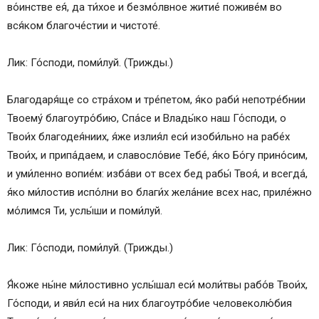
во́инстве ея́, да ти́хое и безмо́лвное житие́ поживе́м во
вся́ком благоче́стии и чистоте́.
Лик: Го́споди, поми́луй. (Трижды.)
Благодаря́ще со стра́хом и тре́петом, я́ко раби́ непотре́бнии
Твоему́ благоутро́бию, Спа́се и Влады́ко наш Го́споди, о
Твои́х благодея́ниих, я́же излия́л еси́ изоби́льно на рабе́х
Твои́х, и припа́даем, и славосло́вие Тебе́, я́ко Бо́гу прино́сим,
и уми́ленно вопие́м: изба́ви от всех бед рабы́ Твоя́, и всегда́,
я́ко ми́лостив испо́лни во благи́х жела́ние всех нас, приле́жно
мо́лимся Ти, услы́ши и поми́луй.
Лик: Го́споди, поми́луй. (Трижды.)
Я́коже ны́не ми́лостивно услы́шал еси́ моли́твы рабо́в Твои́х,
Го́споди, и яви́л еси́ на них благоутро́бие человеколю́бия