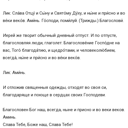
Лик: Сла́ва Отцу́ и Сы́ну и Свято́му Ду́ху, и ны́не и при́сно и во
ве́ки веко́в. Ами́нь. Го́споди, поми́луй. (Трижды.) Благослови́.
Иерей же творит обычный дневный отпуст. И по отпусте,
благословляя люди, глаголет: Благослове́ние Госпо́дне на
вас, Того́ благода́тию, и щедро́тами, и человеколю́бием,
всегда́, ны́не и при́сно и во ве́ки веко́в.
Лик: Ами́нь.
И отложив священныя одежды, отходят во своя си,
благодаряще и поюще в сердцах своих Господеви.
Благословен Бог наш, всегда, ныне и присно и во веки веков.
Аминь.
Слава Тебе, Боже наш, Слава Тебе!