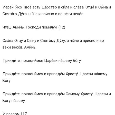
Иерей: Я́ко Твое́ есть Ца́рство и си́ла и сла́ва, Отца́ и Сы́на и
Свята́го Ду́ха, ны́не и при́сно и во ве́ки веко́в.
Чтец: Ами́нь. Го́споди поми́луй. (12)
Сла́ва Отцу́ и Сы́ну и Свято́му Ду́ху, и ны́не и при́сно и во
ве́ки веко́в. Ами́нь.
Прииди́те, поклони́мся Царе́ви на́шему Бо́гу.
Прииди́те, поклони́мся и припаде́м Христу́, Царе́ви на́шему
Бо́гу.
Прииди́те, поклони́мся и припаде́м Самому́ Христу́, Царе́ви и
Бо́гу на́шему.
И псалом 117.