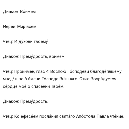
Диакон: Во́нмем.
Иерей: Мир всем.
Чтец: И ду́хови твоему́.
Диакон: Прему́дрость, во́нмем.
Чтец: Прокимен, глас 4: Воспою́ Го́сподеви благоде́явшему
мне, / и пою́ и́мени Го́спода Вы́шняго. Стих: Возра́дуется
се́рдце мое́ о спасе́нии Твое́м.
Диакон: Прему́дрость.
Чтец: Ко ефесе́ем посла́ния свята́го Апо́стола Па́вла чте́ние.