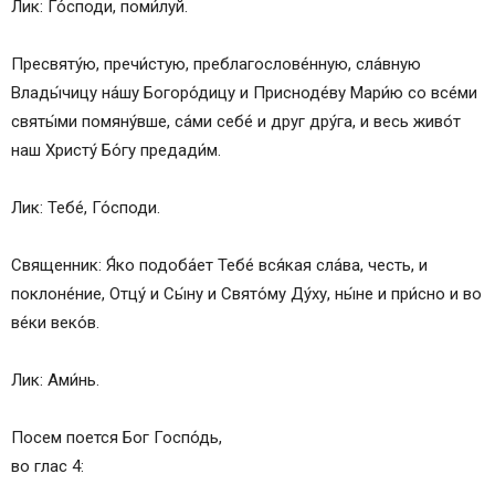
Лик: Го́споди, поми́луй.
Пресвяту́ю, пречи́стую, преблагослове́нную, сла́вную
Влады́чицу на́шу Богоро́дицу и Присноде́ву Мари́ю со все́ми
святы́ми помяну́вше, са́ми себе́ и друг дру́га, и весь живо́т
наш Христу́ Бо́гу предади́м.
Лик: Тебе́, Го́споди.
Священник: Я́ко подоба́ет Тебе́ вся́кая сла́ва, честь, и
поклоне́ние, Отцу́ и Сы́ну и Свято́му Ду́ху, ны́не и при́сно и во
ве́ки веко́в.
Лик: Ами́нь.
Посем поется Бог Госпо́дь,
во глас 4: