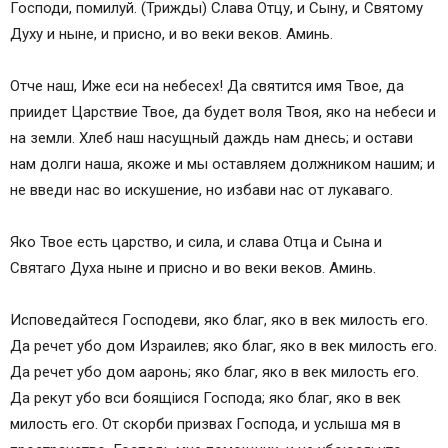
Господи, помилуй. (Трижды) Слава Отцу, и Сыну, и Святому
Духу и ныне, и присно, и во веки веков. Аминь.
Отче наш, Иже еси на небесех! Да святится имя Твое, да
приидет Царствие Твое, да будет воля Твоя, яко на небеси и
на земли. Хлеб наш насущный даждь нам днесь; и остави
нам долги наша, якоже и мы оставляем должником нашим; и
не введи нас во искушение, но избави нас от лукаваго.
Яко Твое есть царство, и сила, и слава Отца и Сына и
Святаго Духа ныне и присно и во веки веков. Аминь.
Исповедайтеся Господеви, яко благ, яко в век милость eго.
Да речет убо дом Израилев; яко благ, яко в век милость eго.
Да речет убо дом ааронь; яко благ, яко в век милость eго.
Да рекут убо вси боящiися Господа; яко благ, яко в век
милость eго. От скорби призвах Господа, и услыша мя в