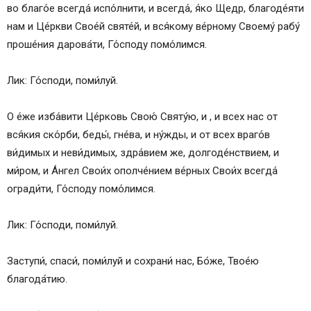
во благо́е всегда́ испо́лнити, и всегда́, я́ко Щедр, благоде́яти
нам и Це́ркви Свое́й святе́й, и вся́кому ве́рному Своему́ рабу́
проше́ния дарова́ти, Го́споду помо́лимся.
Лик: Го́споди, поми́луй.
О е́же изба́вити Це́рковь Свою́ Святу́ю, и , и всех нас от
вся́кия ско́рби, беды́, гне́ва, и ну́жды, и от всех враго́в
ви́димых и неви́димых, здра́вием же, долгоде́нствием, и
ми́ром, и А́нгел Свои́х ополче́нием ве́рных Свои́х всегда́
огради́ти, Го́споду помо́лимся.
Лик: Го́споди, поми́луй.
Заступи́, спаси́, поми́луй и сохрани́ нас, Бо́же, Твое́ю
благода́тию.