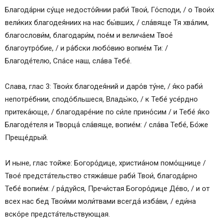
Благода́рни су́ще недосто́йнии раби́ Твои́, Го́споди, / о Твои́х
вели́ких благодея́ниих на нас бы́вших, / сла́вяще Тя хва́лим,
благослови́м, благодари́м, пое́м и велича́ем Твое́
благоутро́бие, / и ра́бски любо́вию вопие́м Ти: /
Благоде́телю, Спа́се наш, сла́ва Тебе́.
Слава, глас 3: Твои́х благодея́ний и даро́в ту́не, / я́ко раби́
непотре́бнии, сподо́бльшеся, Влады́ко, / к Тебе́ усе́рдно
притека́юще, / благодаре́ние по си́ле прино́сим / и Тебе́ я́ко
Благоде́теля и Творца́ сла́вяще, вопие́м: / сла́ва Тебе́, Бо́же
Преще́дрый.
И ныне, глас тойже: Богоро́дице, христиа́ном помо́щнице /
Твое́ предста́тельство стяжа́вше раби́ Твои́, благода́рно
Тебе́ вопие́м: / ра́дуйся, Пречи́стая Богоро́дице Де́во, / и от
всех нас бед Твои́ми моли́твами всегда́ изба́ви, / еди́на
вско́ре предста́тельствующая.