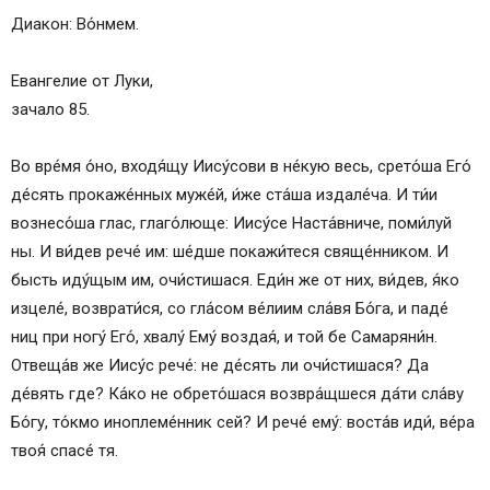
Диакон: Во́нмем.
Евангелие от Луки,
зачало 85.
Во вре́мя о́но, входя́щу Иису́сови в не́кую весь, срето́ша Его́
де́сять прокаже́нных муже́й, и́же ста́ша издале́ча. И ти́и
вознесо́ша глас, глаго́люще: Иису́се Наста́вниче, поми́луй
ны. И ви́дев рече́ им: ше́дше покажи́теся свяще́нником. И
бысть иду́щым им, очи́стишася. Еди́н же от них, ви́дев, я́ко
изцеле́, возврати́ся, со гла́сом ве́лиим сла́вя Бо́га, и паде́
ниц при ногу́ Его́, хвалу́ Ему́ воздая́, и той бе Самаряни́н.
Отвеща́в же Иису́с рече́: не де́сять ли очи́стишася? Да
де́вять где? Ка́ко не обрето́шася возвра́щшеся да́ти сла́ву
Бо́гу, то́кмо иноплеме́нник сей? И рече́ ему́: воста́в иди́, ве́ра
твоя́ спасе́ тя.