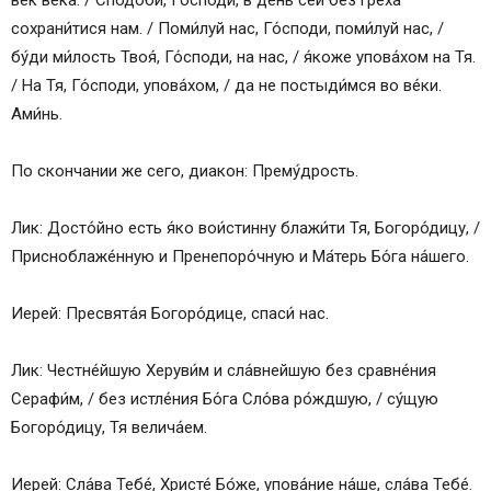
век ве́ка. / Сподо́би, Го́споди, в день сей без греха́
сохрани́тися нам. / Поми́луй нас, Го́споди, поми́луй нас, /
бу́ди ми́лость Твоя́, Го́споди, на нас, / я́коже упова́хом на Тя.
/ На Тя, Го́споди, упова́хом, / да не постыди́мся во ве́ки.
Ами́нь.
По скончании же сего, диакон: Прему́дрость.
Лик: Досто́йно есть я́ко вои́стинну блажи́ти Тя, Богоро́дицу, /
Присноблаже́нную и Пренепоро́чную и Ма́терь Бо́га на́шего.
Иерей: Пресвята́я Богоро́дице, спаси́ нас.
Лик: Честне́йшую Херуви́м и сла́внейшую без сравне́ния
Серафи́м, / без истле́ния Бо́га Сло́ва ро́ждшую, / су́щую
Богоро́дицу, Тя велича́ем.
Иерей: Сла́ва Тебе́, Христе́ Бо́же, упова́ние на́ше, сла́ва Тебе́.