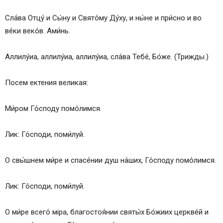
Сла́ва Отцу́ и Сы́ну и Свято́му Ду́ху, и ны́не и при́сно и во
ве́ки веко́в. Ами́нь.
Аллилу́иа, аллилу́иа, аллилу́иа, сла́ва Тебе́, Бо́же. (Трижды.)
Посем ектения великая:
Ми́ром Го́споду помо́лимся.
Лик: Го́споди, поми́луй.
О свы́шнем ми́ре и спасе́нии душ на́ших, Го́споду помо́лимся.
Лик: Го́споди, поми́луй.
О ми́ре всего́ мiра, благостоя́нии святы́х Бо́жиих церкве́й и