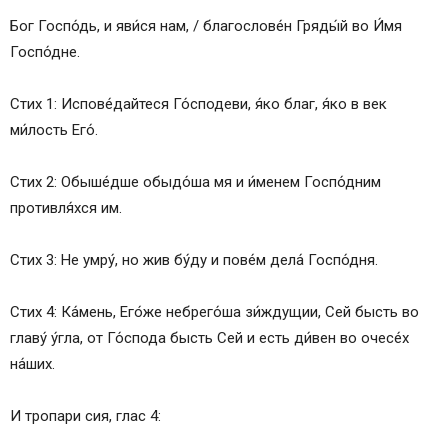
Бог Госпо́дь, и яви́ся нам, / благослове́н Гряды́й во И́мя
Госпо́дне.
Стих 1: Испове́дайтеся Го́сподеви, я́ко благ, я́ко в век
ми́лость Его́.
Стих 2: Обыше́дше обыдо́ша мя и и́менем Госпо́дним
противля́хся им.
Стих 3: Не умру́, но жив бу́ду и пове́м дела́ Госпо́дня.
Стих 4: Ка́мень, Его́же небрего́ша зи́ждущии, Сей бысть во
главу́ у́гла, от Го́спода бысть Сей и есть ди́вен во очесе́х
на́ших.
И тропари сия, глас 4: