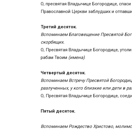
Исчезновение Иисуса
О, пресвятая Владычице Богородице, спаси
Кана Галилейская
Православной Церкви заблудших и отпавши
Стояние у Креста Господня
Воскресение Христово
Третий десяток.
Вознесение Христово
Вспоминаем Благовещение Пресвятой Бог
Сошествие Святого Духа
скорбящих.
Успение Пресвятой Богородицы
О, Пресвятая Владычице Богородице, утол
Увенчание славой Богородицы
рабам Твоим
(имена)
.
Советы молящимся
Видеоролик (слушать онлайн)
Четвертый десяток.
Вспоминаем Встречу Пресвятой Богороди
разлученных, у кого близкие или дети в ра
О, Пресвятая Владычице Богородице, соед
Пятый десяток.
Вспоминаем Рождество Христово, молимся