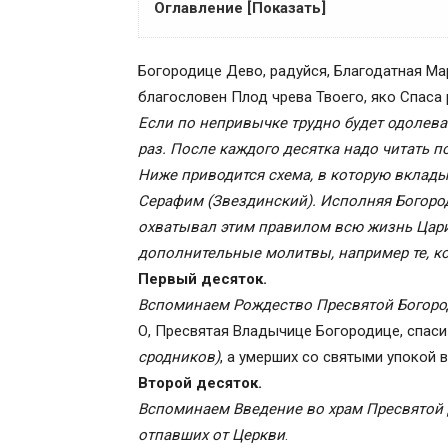
Оглавление [Показать]
Польза от Богородичного правила
Богородице Дево, радуйся, Благодатная Ма
Схема краткого Богородичного правила,
благословен Плод чрева Твоего, яко Спаса
Полное Богородичное правило
Если по непривычке трудно будет одолеват
Как правильно читать молитвы
раз. После каждого десятка надо читать п
Богородичное правило: текст
Ниже приводится схема, в которую вкла
Рождение Матери Божьей
Серафим (Звездинский). Исполняя Богород
Глас 4
охватывал этим правилом всю жизнь Цари
Отче наш
дополнительные молитвы, например те, к
Милосердия двери
Первый десяток.
Введение во храм
Вспоминаем Рождество Пресвятой Богороди
Благовещенье Девы Марии
О, Пресвятая Владычице Богородице, спаси
Встреча с Елизаветой Праведной
сродников)
, а умерших со святыми упокой в
Рождество Христово
Второй десяток.
Сретение Господне
Вспоминаем Введение во храм Пресвятой
Бегство в Египет
отпавших от Церкви
.