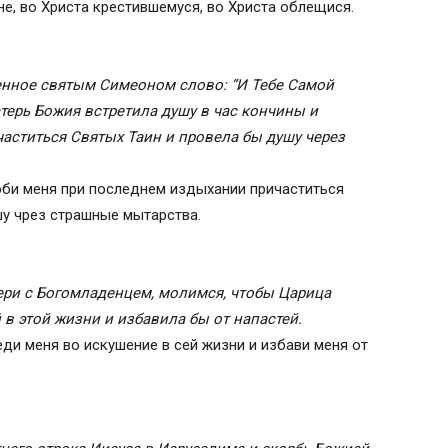
е, во Христа крестившемуся, во Христа облещися.
енное святым Симеоном слово: “И Тебе Самой
терь Божия встретила душу в час кончины и
аститься Святых Таин и провела бы душу через
оби меня при последнем издыхании причаститься
у чрез страшные мытарства.
ери с Богомладенцем, молимся, чтобы Царица
в этой жизни и избавила бы от напастей.
ди меня во искушение в сей жизни и избави меня от