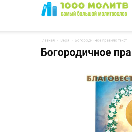
1000
Главная
Вера
Богородичное правило текст
Богородичное пра
Молитв