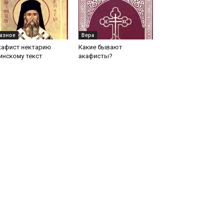
азное
Вера
кафист нектарию
Какие бывают
инскому текст
акафисты?