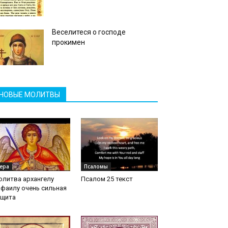
Веселитеся о господе
прокимен
НОВЫЕ МОЛИТВЫ
ера
Псаломы
олитва архангелу
Псалом 25 текст
фаилу очень сильная
ащита