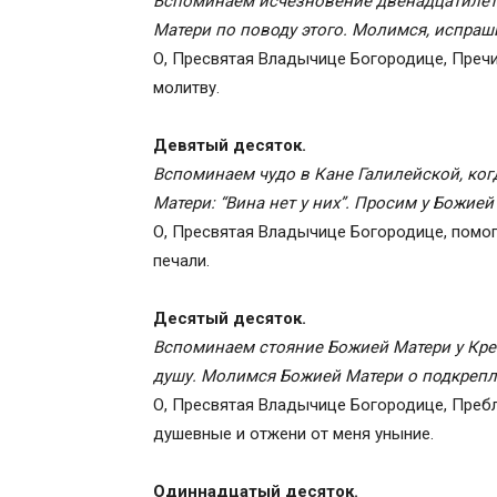
Вспоминаем исчезновение двенадцатилетн
Матери по поводу этого. Молимся, испраш
О, Пресвятая Владычице Богородице, Пречи
молитву.
Девятый десяток.
Вспоминаем чудо в Кане Галилейской, ког
Матери: “Вина нет у них”. Просим у Божие
О, Пресвятая Владычице Богородице, помоги
печали.
Десятый десяток.
Вспоминаем стояние Божией Матери у Крест
душу. Молимся Божией Матери о подкрепл
О, Пресвятая Владычице Богородице, Преб
душевные и отжени от меня уныние.
Одиннадцатый десяток.