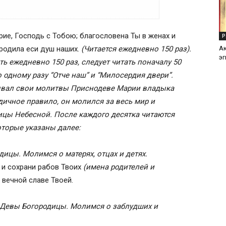
рие, Господь с Тобою; благословена Ты в женах и
Р
 как его творил Серафим Саровский
 родила еси душ наших.
(Читается ежедневно 150 раз).
А
эг
ь ежедневно 150 раз, следует читать поначалу 50
о одному разу “Отче наш” и “Милосердия двери”.
дывал свои молитвы Приснодеве Марии владыка
ичное правило, он молился за весь мир и
цы Небесной. После каждого десятка читаются
оторые указаны далее:
цы. Молимся о матерях, отцах и детях.
 и сохрани рабов Твоих
(имена родителей и
 вечной славе Твоей.
 Девы Богородицы. Молимся о заблудших и