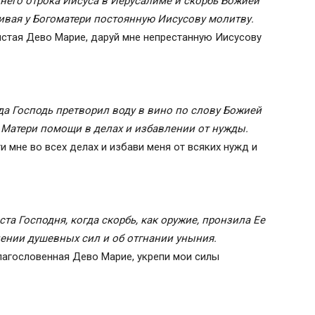
его отрока Иисуса в Иерусалиме и скорбь Божией
ивая у Богоматери постоянную Иисусову молитву.
стая Дево Марие, даруй мне непрестанную Иисусову
да Господь претворил воду в вино по слову Божией
й Матери помощи в делах и избавлении от нужды.
 мне во всех делах и избави меня от всяких нужд и
а Господня, когда скорбь, как оружие, пронзила Ее
ении душевных сил и об отгнании уныния.
лагословенная Дево Марие, укрепи мои силы