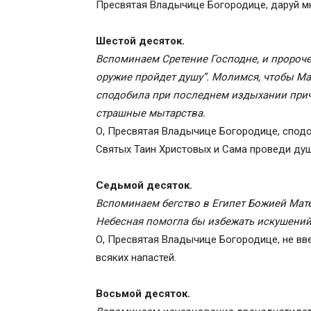
Пресвятая Владычице Богородице, даруй мн
Шестой десяток.
Вспоминаем Сретение Господне, и пророч
оружие пройдет душу”. Молимся, чтобы Ма
сподобила при последнем издыхании прич
страшные мытарства.
О, Пресвятая Владычице Богородице, спод
Святых Таин Христовых и Сама проведи душ
Седьмой десяток.
Вспоминаем бегство в Египет Божией Мат
Небесная помогла бы избежать искушений 
О, Пресвятая Владычице Богородице, не вве
всяких напастей.
Восьмой десяток.