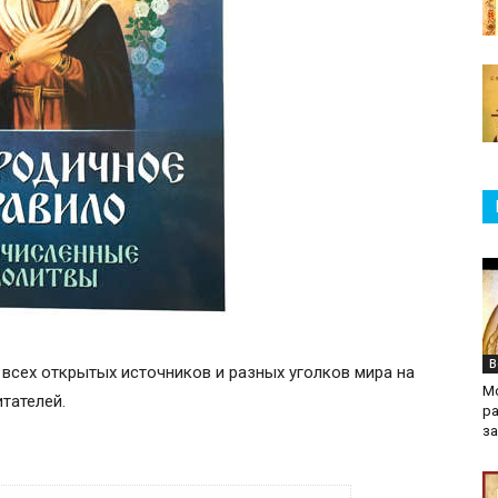
В
 всех открытых источников и разных уголков мира на
М
итателей.
ра
з