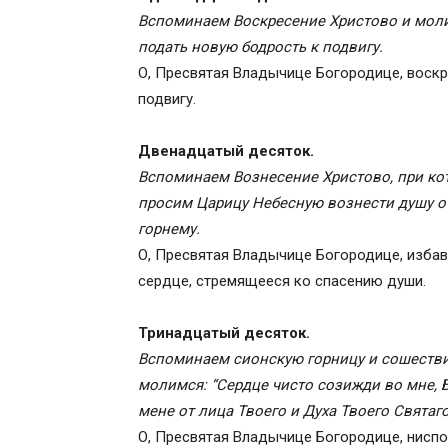
Вспоминаем Воскресение Христово и мол
подать новую бодрость к подвигу.
О, Пресвятая Владычице Богородице, воскр
подвигу.
Двенадцатый десяток.
Вспоминаем Вознесение Христово, при ко
просим Царицу Небесную вознести душу от
горнему.
О, Пресвятая Владычице Богородице, избав
сердце, стремящееся ко спасению души.
Тринадцатый десяток.
Вспоминаем сионскую горницу и сошестви
молимся: “Сердце чисто созижди во мне, Б
мене от лица Твоего и Духа Твоего Святаг
О, Пресвятая Владычице Богородице, ниспо